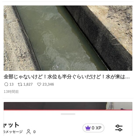
数
ス
ね
ト
数
数
全部じゃないけど！水位も半分ぐらいだけど！水が来はじ
めたよ！！！ 作業してくれた方々ありがとーーー
13
1,827
23,346
返
リ
い
ー！！！！！！！！！！！！！！！！！！！！！！！！！
13時間前
信
ポ
い
！
数
ス
ね
ト
数
数