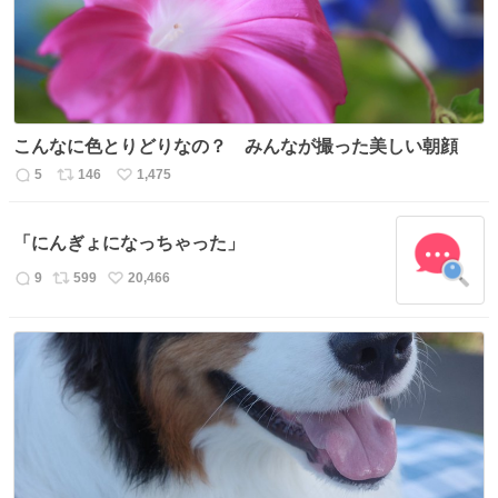
こんなに色とりどりなの？ みんなが撮った美しい朝顔
5
146
1,475
返
リ
い
信
ポ
い
数
ス
ね
「にんぎょになっちゃった」
ト
数
数
9
599
20,466
返
リ
い
信
ポ
い
数
ス
ね
ト
数
数