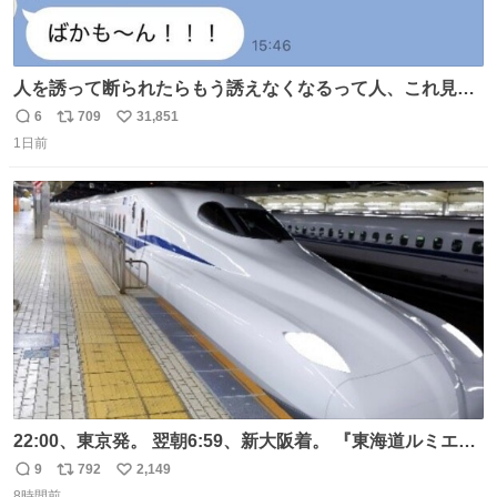
人を誘って断られたらもう誘えなくなるって人、これ見て
元気出してほしい
6
709
31,851
返
リ
い
1日前
信
ポ
い
数
ス
ね
ト
数
数
22:00、東京発。 翌朝6:59、新大阪着。 『東海道ルミエー
ルエクスプレス』が今夜、初運行！ 岐阜羽島駅で夜を越す
9
792
2,149
返
リ
い
東海道新幹線。寝台列車じゃないのに、朝まで新幹線とい
8時間前