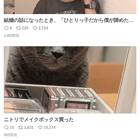
結婚の話になったとき、「ひとりっ子だから僕が諦めた瞬
間に一族が潰える」「死ぬとき1人とか嫌」だから結婚願
8
125
2,724
返
リ
い
望は"ある"って答えたものの、結局「（結婚は）向いてね
14時間前
信
ポ
い
ぇのかもしれない」で締める北山くん、きっといろいろ考
数
ス
ね
えて言葉を選んで、まるく収めてくれたんだなと思った
ト
数
数
ニトリでメイクボックス買った
15
1,031
15,174
返
リ
い
9時間前
信
ポ
い