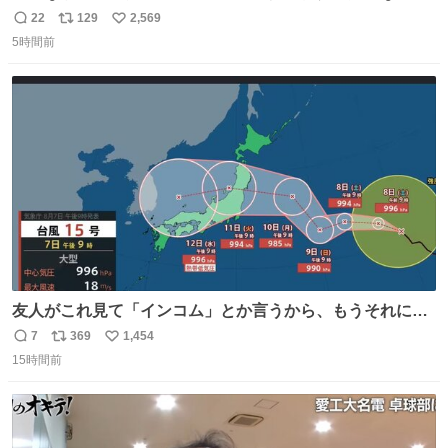
世代（笑） #70年代 #80年代 #昭和レトロ
22
129
2,569
返
リ
い
5時間前
信
ポ
い
数
ス
ね
ト
数
数
友人がこれ見て「インコム」とか言うから、もうそれにし
か見えなくなっちゃった。
7
369
1,454
返
リ
い
15時間前
信
ポ
い
数
ス
ね
ト
数
数