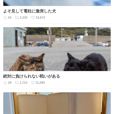
よそ見して電柱に激突した犬
44
2,335
32,672
返
リ
い
信
ポ
い
数
ス
ね
ト
数
数
絶対に負けられない戦いがある
39
1,723
11,085
返
リ
い
信
ポ
い
数
ス
ね
ト
数
数