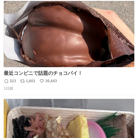
ト
数
数
最近コンビニで話題のチョコパイ！
323
1,601
30,443
返
リ
い
1日前
信
ポ
い
数
ス
ね
ト
数
数