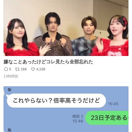
数
過去例↓
嫌なことあったけどコレ見たら全部忘れた
5
166
4,108
返
リ
い
13時間前
信
ポ
い
数
ス
ね
ト
数
数