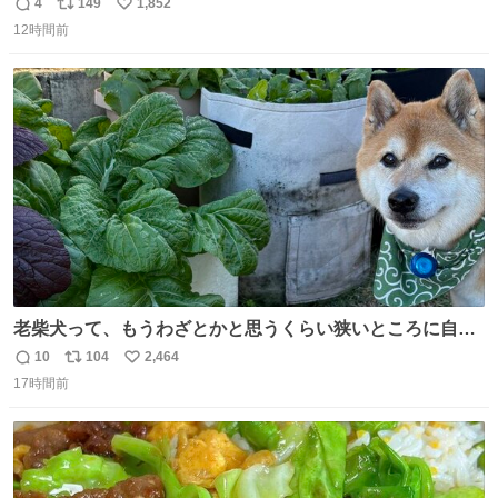
4
149
1,852
返
リ
い
12時間前
信
ポ
い
数
ス
ね
ト
数
数
老柴犬って、もうわざとかと思うくらい狭いところに自ら
はまりにいくじゃないですか？ 今朝ガーデニングしてる飼
10
104
2,464
返
リ
い
い主の間にはまってきて、最高に可愛かった♥️
17時間前
信
ポ
い
数
ス
ね
ト
数
数