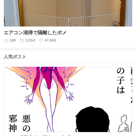
エアコン清掃で隔離したポメ
189
3,554
47,668
返
リ
い
信
ポ
い
数
ス
ね
人気ポスト
ト
数
数