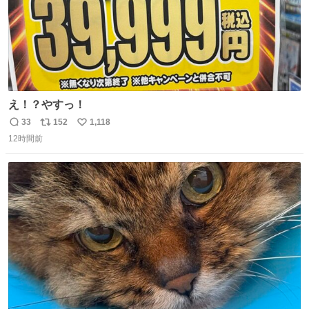
え！？やすっ！
33
152
1,118
返
リ
い
12時間前
信
ポ
い
数
ス
ね
ト
数
数