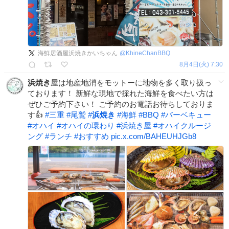
海鮮居酒屋浜焼きかいちゃん
@
KhineChanBBQ
8月4日(火) 7:30
浜焼き
屋は地産地消をモットーに地物を多く取り扱っ
ております！ 新鮮な現地で採れた海鮮を食べたい方は
ぜひご予約下さい！ ご予約のお電話お待ちしておりま
す👍
#
三重
#
尾鷲
#
浜焼き
#
海鮮
#
BBQ
#
バーベキュー
#
オハイ
#
オハイの環わり
#
浜焼き屋
#
オハイクルージ
ング
#
ランチ
#
おすすめ
pic.x.com/BAHEUHJGb8