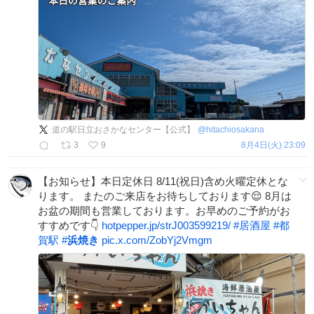
道の駅日立おさかなセンター【公式】
@
hitachiosakana
3
9
8月4日(火) 23:09
【お知らせ】本日定休日 8/11(祝日)含め火曜定休とな
ります。 またのご来店をお待ちしております😌 8月は
お盆の期間も営業しております。お早めのご予約がお
すすめです👇
hotpepper.jp/strJ003599219/
#
居酒屋
#
都
賀駅
#
浜焼き
pic.x.com/ZobYj2Vmgm