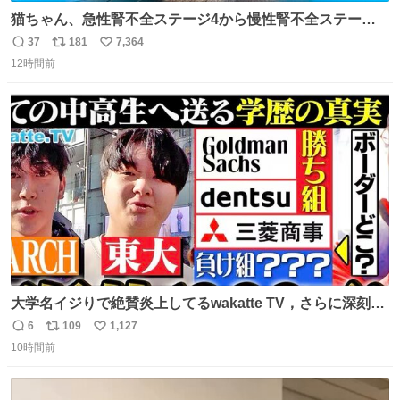
猫ちゃん、急性腎不全ステージ4から慢性腎不全ステージ2
になりました😭点滴も週一で大丈夫になった… このままだ
37
181
7,364
返
リ
い
と2、3日持たないって言われたのが嘘みたい…本当に嬉し
12時間前
信
ポ
い
い😭😭😭頑張ってくれてありがとう😭😭😭 嬉しくて帰り
数
ス
ね
道泣きながら歩いてたら向こうから来た人にすごい顔され
ト
数
数
た🫠
大学名イジりで絶賛炎上してるwakatte TV，さらに深刻な
問題はこっちでは？ ・都内の特定企業に入るのを極度に推
6
109
1,127
返
リ
い
奨し，それ以外の地域で堅実に生きるのを周縁化する ・恋
10時間前
信
ポ
い
愛にかまけ，「陽キャラ」として振る舞うのを極端に中心
数
ス
ね
化する ・院生が研究環境を求め他大学に移るのを批判する
ト
数