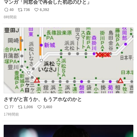
マンガ「同窓会で再会した初恋のひと」
40
736
6,392
返
リ
い
8時間前
信
ポ
い
数
ス
ね
ト
数
数
さすがと言うか、もうアホなのかと
77
1,006
3,460
返
リ
い
17時間前
信
ポ
い
数
ス
ね
ト
数
数