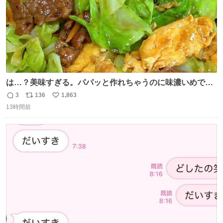
は…？美味すぎる。パパッと作れちゃうのに味濃いめで満
足感エグいの天才だろ🥹
3
136
1,863
返
リ
い
13時間前
信
ポ
い
数
ス
ね
ト
数
数