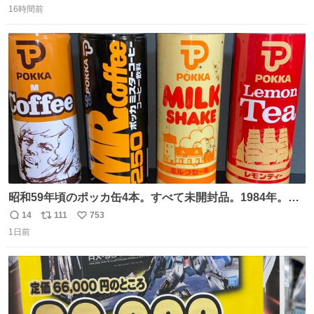
16時間前
信
ポ
い
数
ス
ね
ト
数
数
昭和59年頃のポッカ缶4本。すべて未開封品。1984年。P
マーク。昭和レトロ！
14
111
753
返
リ
い
1日前
信
ポ
い
数
ス
ね
ト
数
数