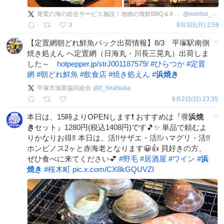
尾鷲の海の総合サービス施設！地物の海鮮BBQ＆99％釣れる釣船＆絶景オハイ観光船【オハイの環わり】
@
nonhoi_bucho
3
8月3日(月) 2:59
【定置網朝どれ鮮魚パック出荷情報】8/3 平塚駅南側
焼き処えん へ定置網（日海丸・川長三晃丸）出荷しま
した～
hotpepper.jp/strJ001187579/
#
ひらつか
#
定置
網
#
朝どれ鮮魚
#
飲食店
#
焼き処えん
#
浜焼き
平塚市漁業協同組合
@
jf_hiratsuka
8月2日(日) 23:35
本日は、15時よりOPENします❗️ おすすめは『🉐
浜焼
き
セット』1280円(税込1408円)です🎵✨ 単品で頼むよ
りかなりお得‼️ 本日は、活!!サザエ・活!!ハマグリ・活!!
ホンビノス2ヶと赤海老となります😀👍 貝好きの方、
ぜひ食べに来てください💕
#
野毛
#
居酒屋
#
ワイン
#
浜
焼き
#
桜木町
pic.x.com/CX8kGQUVZI