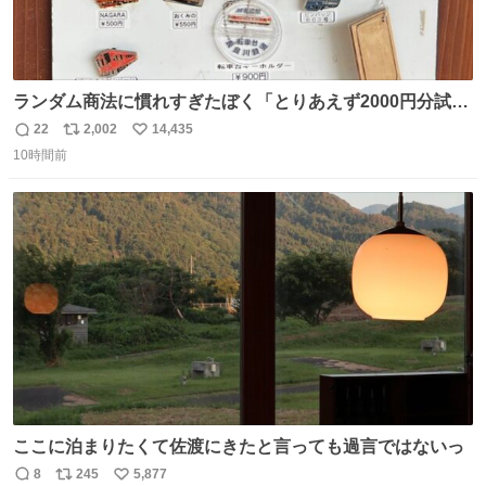
ランダム商法に慣れすぎたぼく「とりあえず2000円分試し
てみるか…」 駅員さん「どれが欲しいの？」 ぼく「えっ
22
2,002
14,435
返
リ
い
良いんですか？」 駅員さん「何が…？？」 やっぱランダム
10時間前
信
ポ
い
って悪い文化だ
数
ス
ね
わ！！！！！！！！！！！！！！！！！！！！
ト
数
数
ここに泊まりたくて佐渡にきたと言っても過言ではないっ
8
245
5,877
返
リ
い