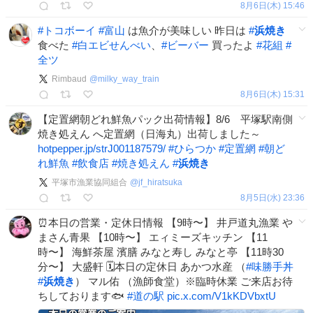
8月6日(木) 15:46
#
トコボーイ
#
富山
は魚介が美味しい 昨日は
#
浜焼き
食べた
#
白エビせんべい
、
#
ビーバー
買ったよ
#
花組
#
全ツ
Rimbaud
@
milky_way_train
8月6日(木) 15:31
【定置網朝どれ鮮魚パック出荷情報】8/6 平塚駅南側
焼き処えん へ定置網（日海丸）出荷しました～
hotpepper.jp/strJ001187579/
#
ひらつか
#
定置網
#
朝ど
れ鮮魚
#
飲食店
#
焼き処えん
#
浜焼き
平塚市漁業協同組合
@
jf_hiratsuka
8月5日(水) 23:36
⏰️本日の営業・定休日情報 【9時〜】 井戸道丸漁業 や
まさん青果 【10時〜】 エィミーズキッチン 【11
時〜】 海鮮茶屋 濱膳 みなと寿し みなと亭 【11時30
分〜】 大盛軒 🗓️本日の定休日 あかつ水産 （
#
味勝手丼
#
浜焼き
） マル佑 （漁師食堂）※臨時休業 ご来店お待
ちしております🐟
#
道の駅
pic.x.com/V1kKDVbxtU