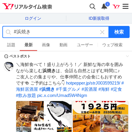
i
ログイン
ID新規取得
検索
キ
ー
話題
最新
画像
動画
ユーザー
ウェブ検索
ワ
ベストポスト
ー
ド
＼海鮮食べて！盛り上がろう！／ 新鮮な海の幸を囲み
を
ながら楽しむ
浜焼き
は、会話も自然とはずむ時間に♪
消
ご友人との集まりや、仕事仲間との会食にもおすすめ
す
です🍻 ご予約はこちら👇
hotpepper.jp/strJ003599219/
#
海鮮居酒屋
#
浜焼き
#
千葉グルメ
#
居酒屋
#
海鮮
#
定食
#
飲み放題
pic.x.com/Umad5W4Ngm