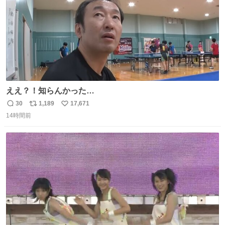
ええ？！知らんかった…
30
1,189
17,671
返
リ
い
14時間前
信
ポ
い
数
ス
ね
ト
数
数