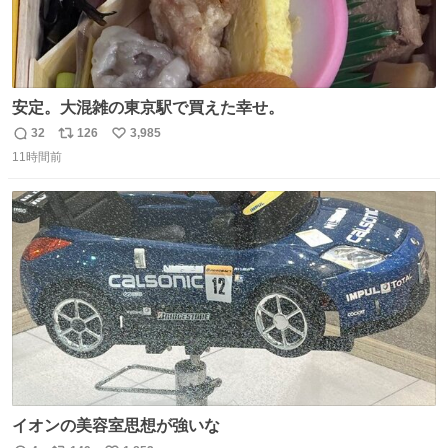
安定。大混雑の東京駅で買えた幸せ。
32
126
3,985
返
リ
い
11時間前
信
ポ
い
数
ス
ね
ト
数
数
イオンの美容室思想が強いな