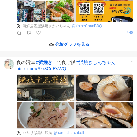
海鮮居酒屋浜焼きかいちゃん
@
KhineChanBBQ
7:48
分析グラフを見る
夜の沼津
#
浜焼き
で夜ご飯
#
浜焼きしんちゃん
pic.x.com/Skr8CcRsWQ
ハルリ@黒い砂漠
@
haru_churchbell