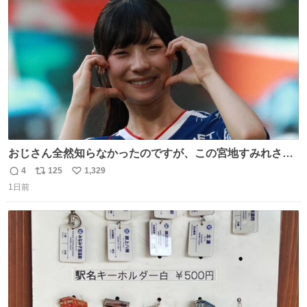
ト
数
数
おじさん全然知らなかったのですが、この宮地すみれさん
（日向坂46）はマリサポだったのですね。 カメラ目線でに
4
125
1,329
返
リ
い
っこりしていただいたので撮影したものの、全然誰だか知
1日前
信
ポ
い
りませんでした。 マリサポらしいのでこれからは名前覚え
数
ス
ね
ます！！
ト
数
数