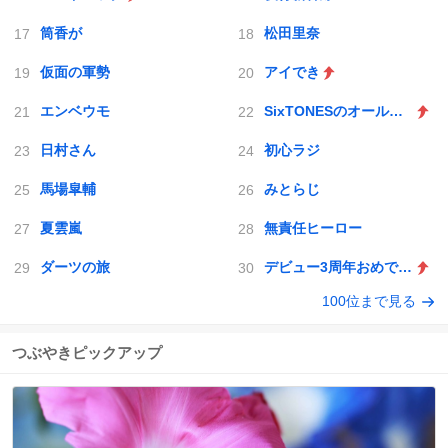
筒香が
松田里奈
仮面の軍勢
アイでき
エンベウモ
SixTONESのオールナイトニッポン
日村さん
初心ラジ
馬場皐輔
みとらじ
夏雲嵐
無責任ヒーロー
ダーツの旅
デビュー3周年おめでとう
100位まで見る
つぶやきピックアップ