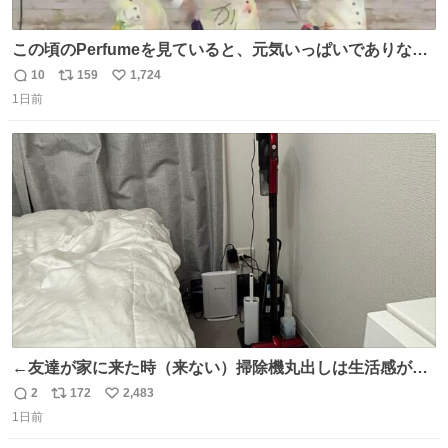
この頃のPerfumeを見ていると、元気いっぱいでありなが
ら決して感情に任せすぎることなく、しっかりと制御され
10
159
1,724
返
リ
い
たダンスであることに新鮮に驚く。3人のあげた足の向き
1日前
信
ポ
い
や角度とか本当に細かな部分まできっちりと揃っていてそ
数
ス
ね
こから積み重ねてきた努力や練習量が見て取れる…
ト
数
数
←友達が家に来た時（来ない）掃除機丸出しは生活感が出
てかっこ悪いなぁ →せや
2
172
2,483
返
リ
い
1日前
信
ポ
い
数
ス
ね