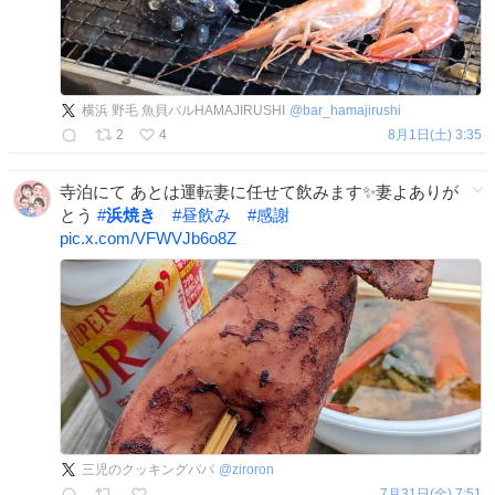
横浜 野毛 魚貝バルHAMAJIRUSHI
@
bar_hamajirushi
2
4
8月1日(土) 3:35
寺泊にて あとは運転妻に任せて飲みます✨妻よありが
とう
#
浜焼き
#
昼飲み
#
感謝
pic.x.com/VFWVJb6o8Z
三児のクッキングパパ
@
ziroron
7月31日(金) 7:51