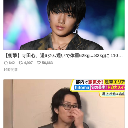
【衝撃】寺田心、週6ジム通いで体重62kg→82kgに 110kg
のベンチプレス持ち上げる姿披露
642
4,907
56,663
返
リ
い
news.livedoor.com/article/detail… 元々自重のみだった
16時間前
信
ポ
い
が、更に筋肉を大きくするためジム通いを開始。筋肉増量
数
ス
ね
のためおにぎり10個、ゼリー飲料3～4本、パスタと毎日4
ト
数
数
千kcalオーバーの食事を摂取し、増量したという。