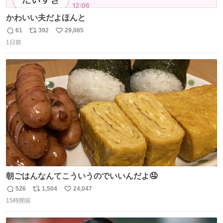
かわいい夫だよほんと
61
392
29,085
返
リ
い
1日前
信
ポ
い
数
ス
ね
ト
数
数
朝ごはんなんてこういうのでいいんだよ🤤
526
1,504
24,047
返
リ
い
15時間前
信
ポ
い
数
ス
ね