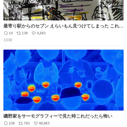
最寄り駅からのセブン えらいもん見つけてしまった これ売
ってくれへんかな… #浅井健一 #ポテチ #ロックの名盤
14
138
4,263
返
リ
い
1日前
信
ポ
い
数
ス
ね
ト
数
数
磯野家をサーモグラフィーで見た時これだったら怖い
238
783
48,963
返
リ
い