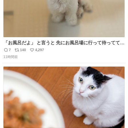
「お風呂だよ」 と言うと 先にお風呂場に行って待っててく
れる 賢いライス
7
140
4,297
返
リ
い
11時間前
信
ポ
い
数
ス
ね
ト
数
数