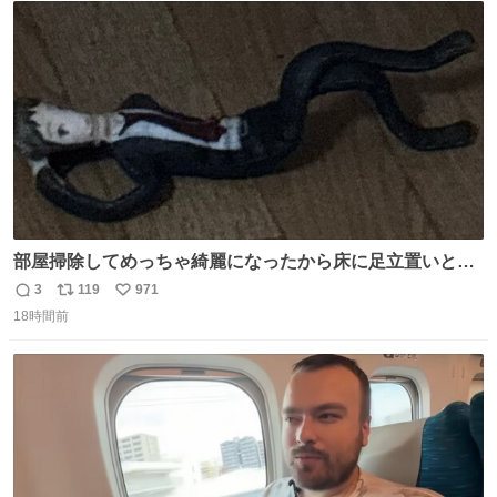
ト
数
数
部屋掃除してめっちゃ綺麗になったから床に足立置いとい
たら家族にまだゴミ残ってるよって言われて神
3
119
971
返
リ
い
18時間前
信
ポ
い
数
ス
ね
ト
数
数