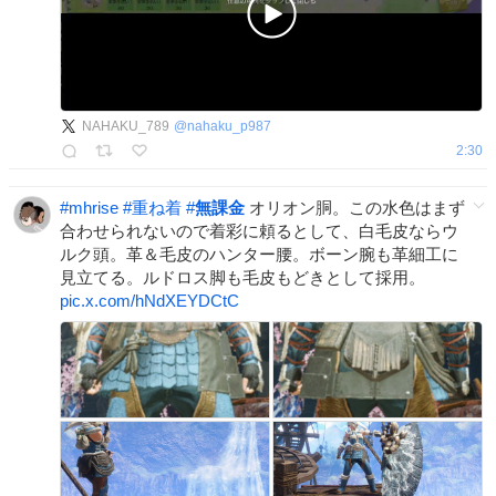
NAHAKU_789
@
nahaku_p987
2:30
#
mhrise
#
重ね着
#
無課金
オリオン胴。この水色はまず
合わせられないので着彩に頼るとして、白毛皮ならウ
ルク頭。革＆毛皮のハンター腰。ボーン腕も革細工に
見立てる。ルドロス脚も毛皮もどきとして採用。
pic.x.com/hNdXEYDCtC