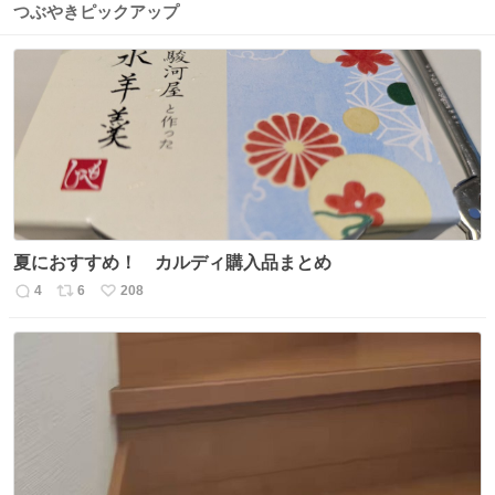
つぶやきピックアップ
夏におすすめ！ カルディ購入品まとめ
4
6
208
返
リ
い
信
ポ
い
数
ス
ね
ト
数
数