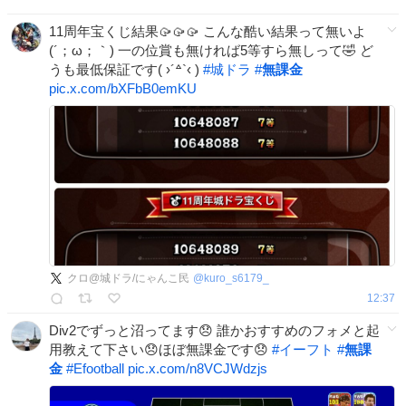
11周年宝くじ結果🥠🥠🥠 こんな酷い結果って無いよ
(´；ω；｀) 一の位賞も無ければ5等すら無しって🤣 ど
うも最低保証です( ›´꒫`‹ )
#
城ドラ
#
無課金
pic.x.com/bXFbB0emKU
クロ@城ドラ/にゃんこ民
@
kuro_s6179_
12:37
Div2でずっと沼ってます😞 誰かおすすめのフォメと起
用教えて下さい😞ほぼ無課金です😞
#
イーフト
#
無課
金
#
Efootball
pic.x.com/n8VCJWdzjs