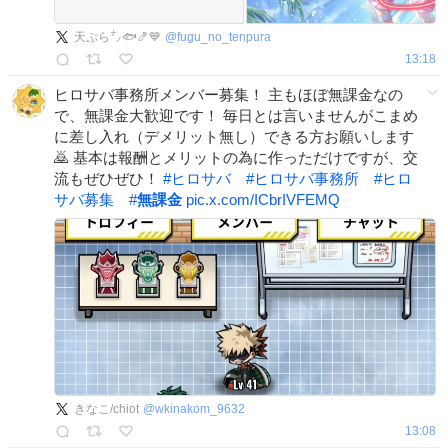
天ぷら㌨🐟🍤💙
@
fugu_no_tenpura
13:18
ヒロサバ事務所メンバー募集！ 主もほぼ無課金なの
で、無課金大歓迎です！ 毎日とは言いませんがこまめ
に差し入れ（デメリット無し）できる方お願いします
🙇 基本は報酬とメリットの為に作っただけですが、交
流もぜひぜひ！
#
ヒロサバ
#
ヒロサバ事務所
#
ヒロ
サバ募集
#
無課金
pic.x.com/ICbrIVFEMQ
きなこ/chiot
@
wkinakom_9632
13:08