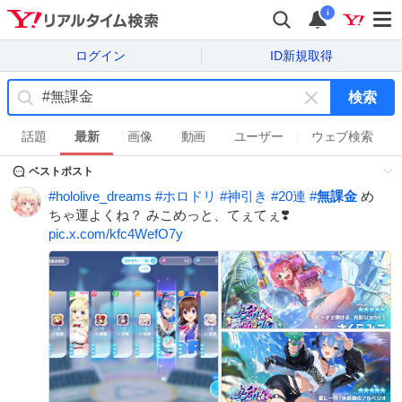
i
ログイン
ID新規取得
検索
キ
ー
話題
最新
画像
動画
ユーザー
ウェブ検索
ワ
ベストポスト
ー
ド
#
hololive_dreams
#
ホロドリ
#
神引き
#
20連
#
無課金
め
を
ちゃ運よくね？ みこめっと、てぇてぇ❣️
消
pic.x.com/kfc4WefO7y
す