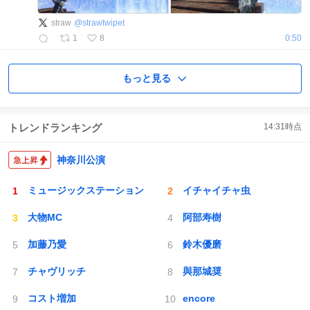
straw
@
strawtwipet
1
8
0:50
もっと見る
トレンドランキング
14:31
時点
神奈川公演
ミュージックステーション
イチャイチャ虫
大物MC
阿部寿樹
加藤乃愛
鈴木優磨
チャヴリッチ
與那城奨
コスト増加
encore