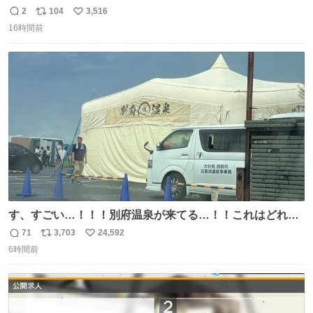
ｗｗｗｗｗｗ
2
104
3,516
返
リ
い
16時間前
信
ポ
い
数
ス
ね
ト
数
数
す、すごい…！！！別府温泉が来てる…！！これはどれぐ
らい待つんだろう…
71
3,703
24,592
返
リ
い
6時間前
信
ポ
い
数
ス
ね
ト
数
数