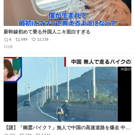
新幹線初めて乗る外国人ニキ面白すぎる
6
699
12,728
返
リ
い
1日前
信
ポ
い
数
ス
ね
ト
数
数
【謎】「幽霊バイク？」無人で中国の高速道路を爆走 中国
で珍しい光景が目撃された。人が乗っていないバイクが高