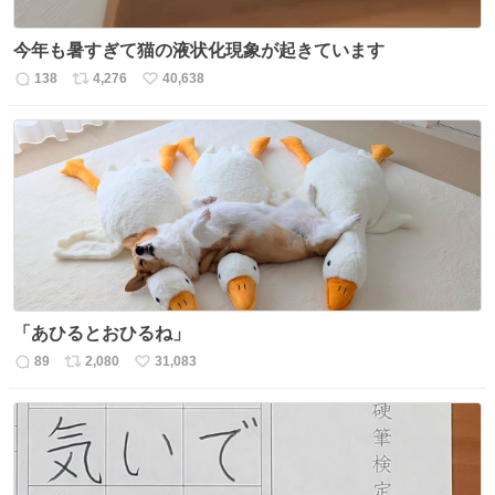
今年も暑すぎて猫の液状化現象が起きています
138
4,276
40,638
返
リ
い
信
ポ
い
数
ス
ね
ト
数
数
「あひるとおひるね」
89
2,080
31,083
返
リ
い
信
ポ
い
数
ス
ね
ト
数
数