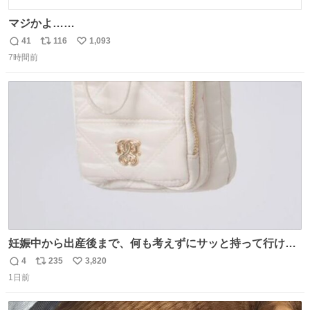
マジかよ……
41
116
1,093
返
リ
い
7時間前
信
ポ
い
数
ス
ね
ト
数
数
妊娠中から出産後まで、何も考えずにサッと持って行ける
ようなショルダーバッグが欲しいな〜と思っていたのだけ
4
235
3,820
返
リ
い
ど snidelでめちゃくちゃピッタリなものを見つけたので買
1日前
信
ポ
い
った！✨ スマホと小物とペットボトルが入るの最高すぎる
数
ス
ね
🥹 しかもスマホ入れ独立してるしファスナーない！地味に