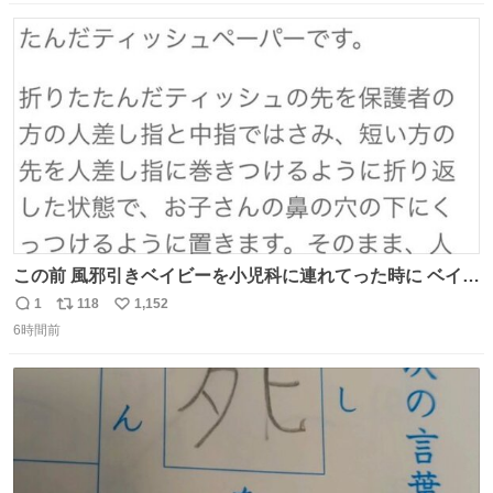
数
ス
ね
ト
数
数
この前 風邪引きベイビーを小児科に連れてった時に ベイビ
ーが鼻水ズルズルになっちゃったんだけど、 この方法思い
1
118
1,152
返
リ
い
出してやってみたら めっちゃ鼻水取れて感動😄✨ 「鼻が摩
6時間前
信
ポ
い
擦で荒れそう…」 と思ってやったことなかったけど、 鼻吸
数
ス
ね
い器無い時の応急処置にとても良いわ🤩 覚えてて損はなか
ト
数
数
った‼️