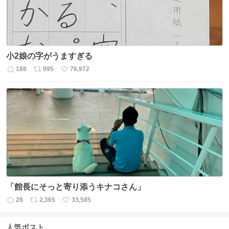
小2娘の字がうますぎる
188
995
76,972
返
リ
い
信
ポ
い
数
ス
ね
ト
数
数
「館長にそっと寄り添うキナコさん」
28
2,365
33,585
返
リ
い
信
ポ
い
数
ス
ね
人気ポスト