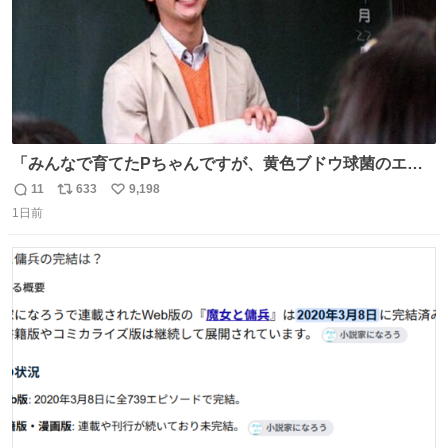
「みんなで育てたPちゃんですが、黄色ブドウ球菌のエン
テロトキシン（耐熱性毒素）が検出されたので、議論する
11
633
9,198
返
リ
い
までもなく処分が決まりました」
1日前
信
ポ
い
数
ス
ね
ト
数
数