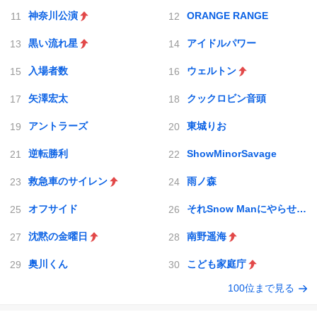
神奈川公演
ORANGE RANGE
黒い流れ星
アイドルパワー
入場者数
ウェルトン
矢澤宏太
クックロビン音頭
アントラーズ
東城りお
逆転勝利
ShowMinorSavage
救急車のサイレン
雨ノ森
オフサイド
それSnow Manにやらせて下さい
沈黙の金曜日
南野遥海
奥川くん
こども家庭庁
100位まで見る