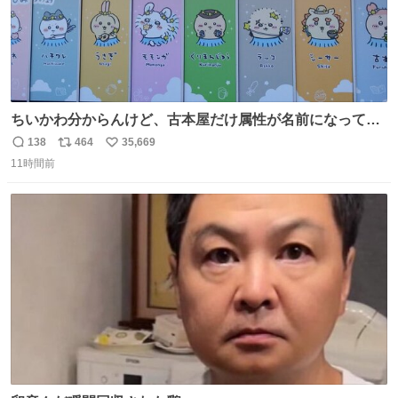
ちいかわ分からんけど、古本屋だけ属性が名前になってる
のはどういうこと？
138
464
35,669
返
リ
い
11時間前
信
ポ
い
数
ス
ね
ト
数
数