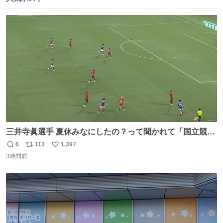
ト
数
数
三井寺眞選手 夏休みなにしたの？って聞かれて「国立競技
場でオープニングゴール決めたよ」と答えられるの強すぎ
6
113
1,397
返
リ
い
る
3時間前
信
ポ
い
数
ス
ね
ト
数
数