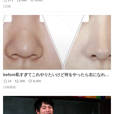
271
688
4,541
返
リ
い
速道路を倒れず走り続けており、さらに車線変更も。その
1日前
信
ポ
い
まま5キロも走り続けていたという。
数
ス
ね
ト
数
数
before私すぎてこれやりたいけど何をやったら右になれる
の
14
208
8,350
返
リ
い
21時間前
信
ポ
い
数
ス
ね
ト
数
数