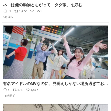
ネコは他の動物とちがって「タダ飯」を好む
nazology.kusuguru.co.jp/archives/94563 米UCの先行研
31
1,472
9,229
返
リ
い
究によると、多くの動物はタスクをクリアしてエサを獲る
5時間前
信
ポ
い
ことを好む傾向があるが、ネコにはこの傾向が見られない
数
ス
ね
のだという。ネコ様は面倒な作業がお嫌いなようです。
ト
数
数
有名アイドルのMVなのに、見覚えしかない場所過ぎておも
ろいな
5
178
1,477
返
リ
い
11時間前
信
ポ
い
数
ス
ね
ト
数