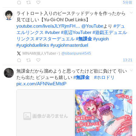
5分前
ライトロート入りのビーステッドデッキを作ったから
見てほしい【Yu-Gi-Oh! Duel Links】
youtube.com/live/aJLYRjmFH…
@YouTube
より
#
デュ
エルリンクス
#
vtuber
#
底辺YouTuber
#
遊戯王デュエル
リンクス
#
マスターデュエル
#
無課金
#
yugioh
#
yugiohduellinks
#
yugiohmasterduel
MINAMI(個人VTuber♂)
@
sibaripurei4545
13:21
無課金だから溜めようと思ってたけど欲に負けて 引い
たら出た ビジューも嬉しい
#
無課金
#
ホロドリ
pic.x.com/AFNNwEMtdP