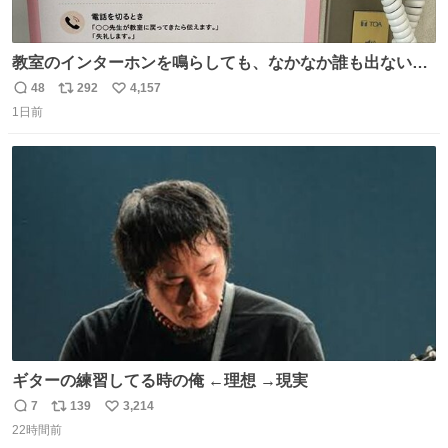
教室のインターホンを鳴らしても、なかなか誰も出ないこ
とがあります…。 もしかすると「電話の出方」に困ってい
48
292
4,157
返
リ
い
るのかもしれません。 そこで「何を話せばいいか」が見え
1日前
信
ポ
い
る手引きを用意して、安心して電話に出られるようにしま
数
ス
ね
す。 インターホンの応対も大切なコミュニケーションの学
ト
数
数
びです。
ギターの練習してる時の俺 ←理想 →現実
7
139
3,214
返
リ
い
22時間前
信
ポ
い