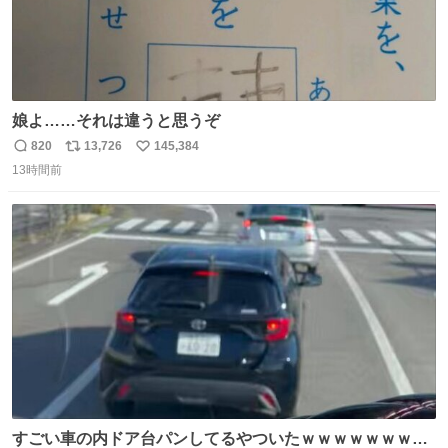
娘よ……それは違うと思うぞ
820
13,726
145,384
返
リ
い
13時間前
信
ポ
い
数
ス
ね
ト
数
数
すごい車の内ドア台パンしてるやついたｗｗｗｗｗｗｗｗ