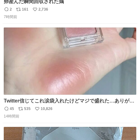
卵産んだ瞬間回収された鶏
2
161
2,736
返
リ
い
7時間前
信
ポ
い
数
ス
ね
ト
数
数
Twitter信じてこれ涙袋入れたけどマジで盛れた…ありがと
う…
45
535
10,826
返
リ
い
14時間前
信
ポ
い
数
ス
ね
ト
数
数