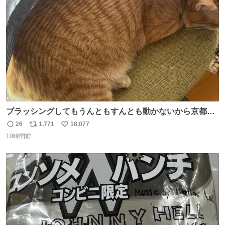
ト
数
数
嬉しいやつ！！！
ブラッシングしてもうんともすんとも動かないから京都の
寺にある庭みたいになってる
26
1,771
18,077
返
リ
い
10時間前
信
ポ
い
数
ス
ね
ト
数
数