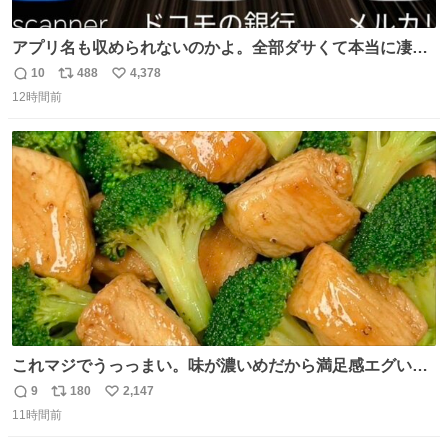
アプリ名も収められないのかよ。全部ダサくて本当に凄
い。 https://t.co/LemyLGyVkR
10
488
4,378
返
リ
い
12時間前
信
ポ
い
数
ス
ね
ト
数
数
これマジでうっっまい。味が濃いめだから満足感エグいし
1週間で3キロ痩せた😭
9
180
2,147
返
リ
い
11時間前
信
ポ
い
数
ス
ね