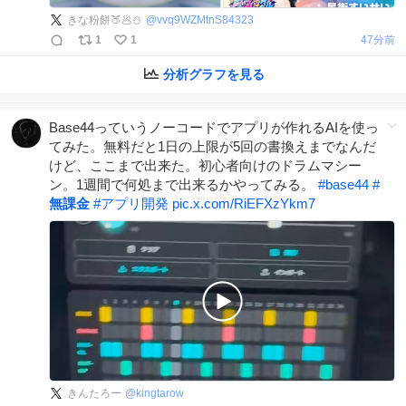
きな粉餅🍑🥟☃️
@
vvq9WZMtnS84323
1
1
47分前
分析グラフを見る
Base44っていうノーコードでアプリが作れるAIを使っ
てみた。無料だと1日の上限が5回の書換えまでなんだ
けど、ここまで出来た。初心者向けのドラムマシー
ン。1週間で何処まで出来るかやってみる。
#
base44
#
無課金
#
アプリ開発
pic.x.com/RiEFXzYkm7
きんたろー
@
kingtarow