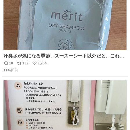
汗臭さが気になる季節、スースーシート以外だと、これが
とにかくスッキリする。2年くらい前に #生活は踊る で紹
10
132
1,954
返
リ
い
介したやつ。おじさんにもおばさんにもオススメだ。ドラ
11時間前
信
ポ
い
ストに売ってるぞ。ドライシャンプーって書いてあるけど
数
ス
ね
汗拭きシートみたいなもの。耳裏襟足首筋がんがん拭いて
ト
数
数
汗臭不安を解消。