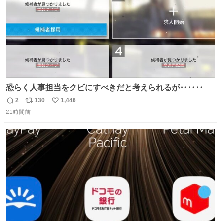
恐らく人事担当をクビにすべきだと考えられるが‥‥‥
2
130
1,446
返
リ
い
21時間前
信
ポ
い
数
ス
ね
ト
数
数