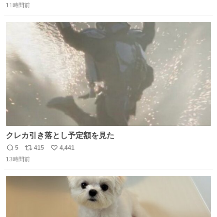
11時間前
信
ポ
い
数
ス
ね
ト
数
数
クレカ引き落とし予定額を見た
5
415
4,441
返
リ
い
13時間前
信
ポ
い
数
ス
ね
ト
数
数