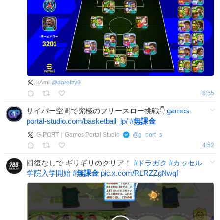
kAmi
@
darelzy9
8:55
サイバー空間で究極のフリースロー挑戦👇
games-
portal-studio.com/basketball_lp/
#
無課金
G-PORT｜Games Portal Studio
@
g_port_s
4:52
回復なしで ギリギリのクリア！
#
ドラガク
#
カッセル
学院入学開始
#
無課金
pic.x.com/RLRZZgNwqf