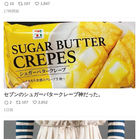
😭
10
107
1,947
返
リ
い
17時間前
信
ポ
い
数
ス
ね
ト
数
数
セブンのシュガーバタークレープ神だった。
2
107
2,652
返
リ
い
1日前
信
ポ
い
数
ス
ね
ト
数
数