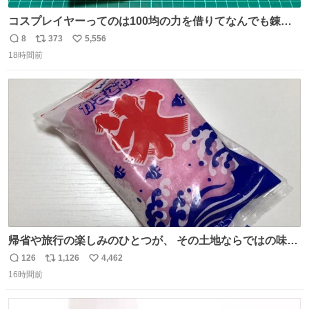
コスプレイヤーってのは100均の力を借りてなんでも錬成
できるんですよねビフォーアフター
8
373
5,556
返
リ
い
18時間前
信
ポ
い
数
ス
ね
ト
数
数
帰省や旅行の楽しみのひとつが、 その土地ならではの味。
この夏、みなさんのおすすめのご当地アイスはあります
126
1,126
4,462
返
リ
い
か？ 九州の夏といえば、これ！ 地元の定番でも、旅先で出
16時間前
信
ポ
い
会ったお気に入りでも、ぜひ教えてください🍨
数
ス
ね
ト
数