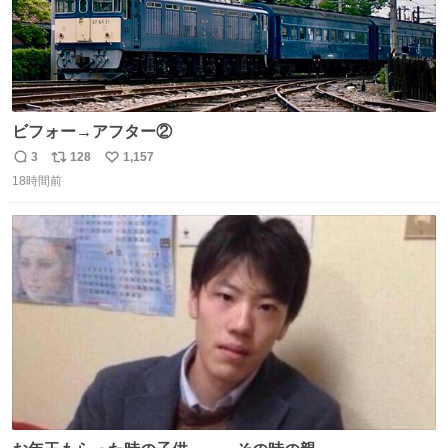
ビフォー→アフター②
3
128
1,157
返
リ
い
18時間前
信
ポ
い
数
ス
ね
ト
数
数