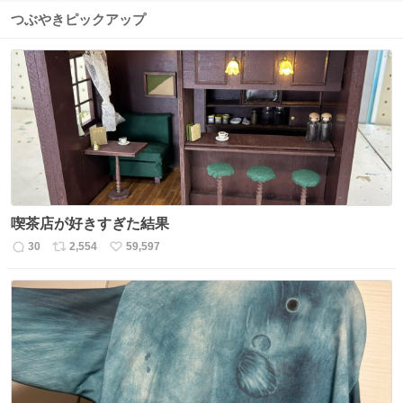
つぶやきピックアップ
喫茶店が好きすぎた結果
30
2,554
59,597
返
リ
い
信
ポ
い
数
ス
ね
ト
数
数