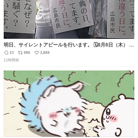
明日、サイレントアピールを行います。 🗓️8月6日（木） ⏰
[時間]7：45 集合 📍[場所]元安橋本通(東)側、観光船乗り場
23
996
3,889
返
リ
い
前ベンチ周辺 声は上げません。ただ、静かに立ちます。お
11時間前
信
ポ
い
近くの方、ぜひ。
数
ス
ね
ト
数
数