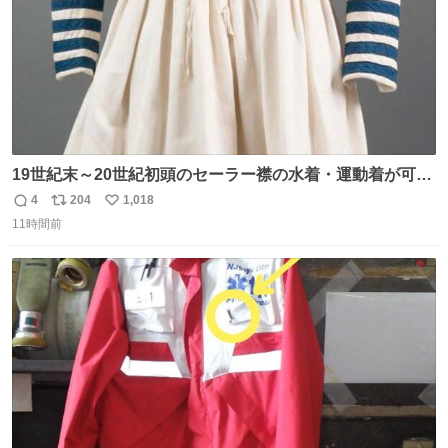
19世紀末～20世紀初頭のセーラー襟の水着・運動着が可可
愛くて100年以上前とは思えないデザイン。当時女性や子
4
204
1,018
返
リ
い
どものファッションにマリンルックが取り入れられるよう
11時間前
信
ポ
い
になり、その後、通学服や運動着、水着にも広がっていっ
数
ス
ね
たそう。紫外線が気になる現代なら、ラッシュガード感覚
ト
数
数
で着られそうですね。