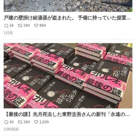
戸建の壁掛け給湯器が盗まれた。 予備に持っていた据置給
湯器があったのでガスやさんに設置してもらった。 工事費
16
194
884
返
リ
い
9万円。 痛い出費。 防犯カメラ設置した。 物騒な時代にな
1日前
信
ポ
い
ったな。 昔は給湯器盗むとか聞いたことなかったな。
数
ス
ね
ト
数
数
【最後の謎】先月死去した東野圭吾さんの新刊「永遠の記
憶」発売 代表作「ガリレオ」シリーズ最新作
43
194
1,039
返
リ
い
news.livedoor.com/article/detail… 68歳で亡くなった作家
10時間前
信
ポ
い