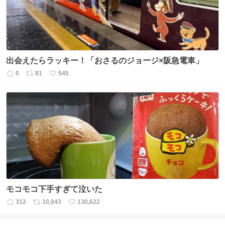
出会えたらラッキー！「おさるのジョージ×阪急電車」
0
81
545
返
リ
い
信
ポ
い
数
ス
ね
ト
数
数
モコモコ下手すぎて泣いた
312
10,043
130,622
返
リ
い
信
ポ
い