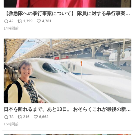
【救急隊への暴行事案について】 隊員に対する暴行事案
が、令和7年度の6件に対し、令和8年度は現在既に4件発生
42
1,399
4,781
返
リ
い
しています。 特に、この4日間で救急隊員に対する暴行事
14時間前
信
ポ
い
案が立て続けに2件発生しています。 このような行為に対
数
ス
ね
して隊員の安全を守るために、法的措置も辞さず毅然と対
ト
数
数
応していきます。
日本を離れるまで、あと13日。 おそらくこれが最後の新幹
線。駅弁には、お気に入りのうな重を。 残念ながら、富士
78
216
6,662
返
リ
い
山は今回も雲の中でした（やっぱり！）。 #私の好きな日
15時間前
信
ポ
い
本
数
ス
ね