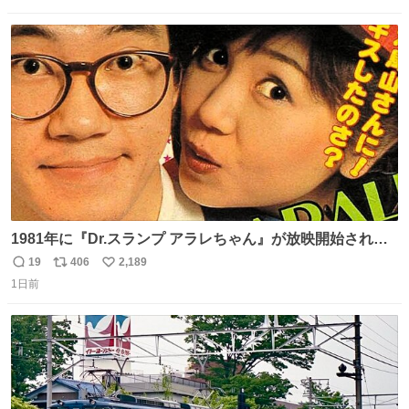
数
ス
ね
ト
数
数
1981年に『Dr.スランプ アラレちゃん』が放映開始された
直後の鳥山明さんと、小山茉美さんです。
19
406
2,189
返
リ
い
1日前
信
ポ
い
数
ス
ね
ト
数
数