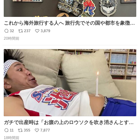
これから海外旅行する人へ 旅行先でその国や都市を象徴す
る マグネットを買って欲しい。 僕は交換留学してた1年間
32
237
3,879
返
リ
い
で20カ国回ったけど、旅行先で必ずマグネットを買い、今
20時間前
信
ポ
い
は家の冷蔵庫に貼ってる。 交換留学が終わって1年経つけ
数
ス
ね
どそれぞれのマグネットを見る度に旅の思い出が鮮明によ
ト
数
数
みがえります。
ガチで出産時は「お腹の上のロウソクを吹き消さんとする
サンシャイン池崎」だったし、お産後の股裂け状態でのト
11
355
7,877
返
リ
い
イレは「とにかく明るい安村の体勢」が1番楽
18時間前
信
ポ
い