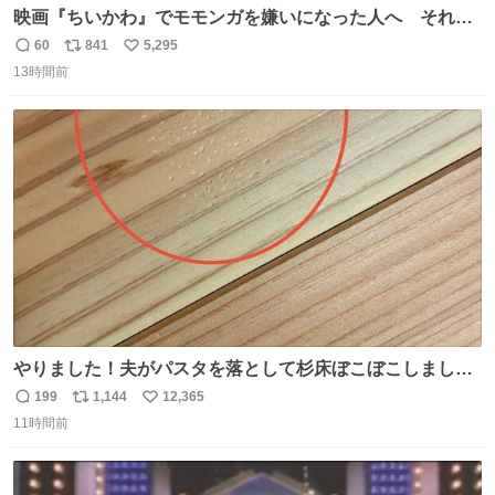
映画『ちいかわ』でモモンガを嫌いになった人へ それで
も愛される理由と可能性 kai-you.net/article/96186 『映画
60
841
5,295
返
リ
い
ちいかわ 人魚の島のひみつ』を3回観て、原作も追ってい
13時間前
信
ポ
い
る筆者が、モモンガの名誉回復を試みようとする記事で
数
ス
ね
す。ちいかわ初心者向けです🖊
ト
数
数
やりました！夫がパスタを落として杉床ぼこぼこしまし
た！よかったーーー！ファーストぼこぼこ自分じゃなく
199
1,144
12,365
返
リ
い
て！これで第二波いつでもいけます！！！✌️いやーほっと
11時間前
信
ポ
い
した！ 杉床を採用しようとしている方々へ忠告です。杉床
数
ス
ね
は乾燥パスタに負けます。豆腐くらいやわやわです。
ト
数