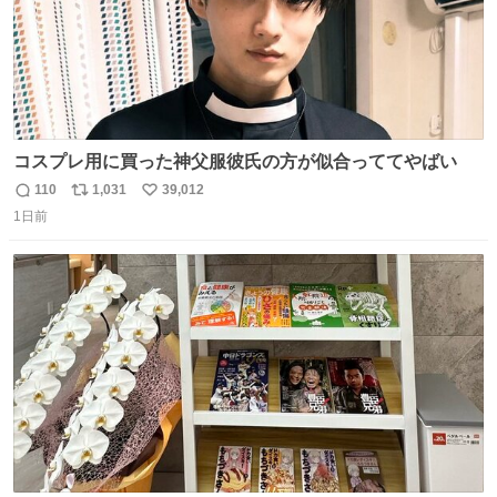
コスプレ用に買った神父服彼氏の方が似合っててやばい
110
1,031
39,012
返
リ
い
1日前
信
ポ
い
数
ス
ね
ト
数
数