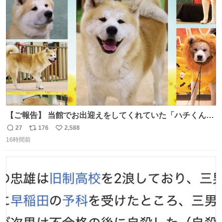
ト
数
数
【ご報告】 当館でお出迎えをしてくれていた「ハチくん」
が8月1日に 虹の橋を渡りました🌈 たくさんの幸せを運
27
176
2,588
返
リ
い
び、たくさんのおやつを食べて、たくさん愛されたハチく
16時間前
信
ポ
い
んありがとう ハチくん大好きだよ 秋田犬の里 スタッフ一
数
ス
ね
同より 愛を込めて #秋田犬の里 #akitainu #akita #ハチくん
ト
数
数
大好き