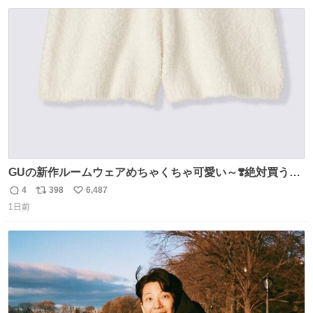
の東野圭吾さんの新刊が発売された。5日は発売されたば
数
ス
ね
かりの新刊も加わり、多くのファンが足を運んでいた。
ト
数
数
GUの新作ルームウェアめちゃくちゃ可愛い～❣️絶対買うぞ
🪿🤍 9月下旬発売🪄
4
398
6,487
返
リ
い
1日前
信
ポ
い
数
ス
ね
ト
数
数