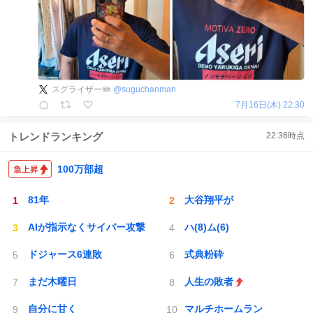
スグライザー🪼
@
suguchanman
7月16日(木) 22:30
トレンドランキング
22:36
時点
100万部超
81年
大谷翔平が
AIが指示なくサイバー攻撃
ハ(8)ム(6)
ドジャース6連敗
式典粉砕
まだ木曜日
人生の敗者
自分に甘く
マルチホームラン