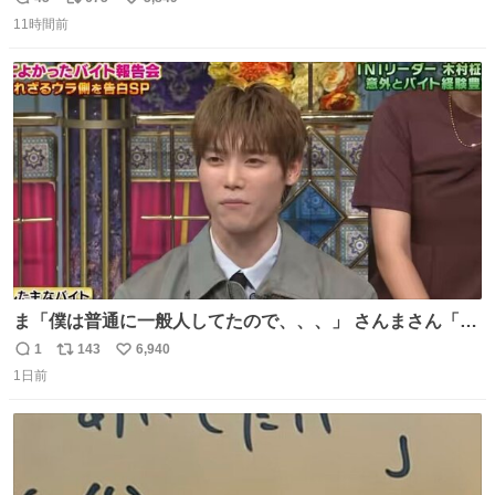
返
リ
い
ます。写真は、京都府警察の特別自動車警ら部隊が、上益
11時間前
信
ポ
い
城郡御船町内で避難している方々と交流している様子で
数
ス
ね
す。 #令和８年熊本地震 #京都府警察
ト
数
数
ま「僕は普通に一般人してたので、、、」 さんまさん「チ
ンパンジー⁉️」 しぬwwwwwwwwwwwwwwwwwwwww
1
143
6,940
返
リ
い
1日前
信
ポ
い
数
ス
ね
ト
数
数