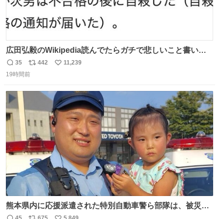
広田弘毅のWikipedia読んでたらガチで悲しいこと書いて
あって辛い
35
442
11,239
返
リ
い
19時間前
信
ポ
い
数
ス
ね
ト
数
数
熊本県内に応援派遣された特別自動車警ら部隊は、被災場
所のみならず、避難所も回りながらパトロールを行ってい
45
675
5,849