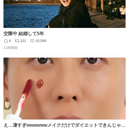
交際中 結婚して5年
8
222
10,588
返
リ
い
11時間前
信
ポ
い
数
ス
ね
ト
数
数
え…凄すぎwwwwwwメイクだけでダイエットできんじゃん