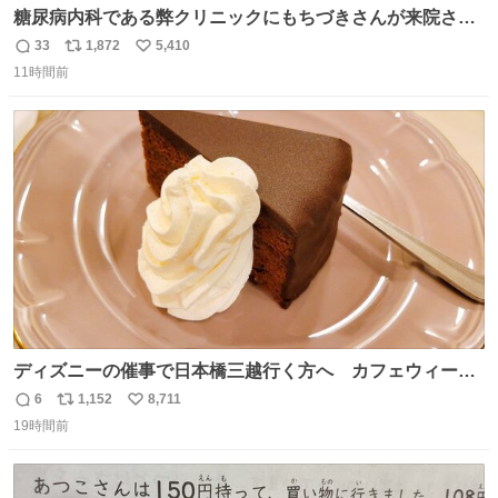
糖尿病内科である弊クリニックにもちづきさんが来院され
ました。
33
1,872
5,410
返
リ
い
11時間前
信
ポ
い
数
ス
ね
ト
数
数
ディズニーの催事で日本橋三越行く方へ カフェウィーン
のザッハトルテを食べてください
6
1,152
8,711
返
リ
い
19時間前
信
ポ
い
数
ス
ね
ト
数