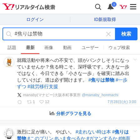
i
ログイン
ID新規取得
検索
キ
ー
話題
最新
画像
動画
ユーザー
ウェブ検索
ワ
就職活動や将来への不安で、頭がパンクしそうになっ
ー
ていませんか？焦る時こそ、深呼吸です。大きな一歩
ド
ではなく、今日できる「小さな一歩」を確実に踏み出
を
していけば、道は必ず開けます。
#
焦りは禁物
#
一歩
消
ずつ
#
就労移行支援
す
manaby(マナビー)大阪本町事業所
@
manaby_honmachi
1
12
7月28日(火) 3:00
分析グラフを見る
激烈に足が痛い。 やばい。
#
走れない時は本
#
焦りは
禁物
#
このプリン
#
いま食べるか
#
ガマンするか
#
地面