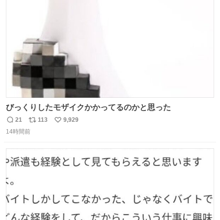
数
びっくりしたモザイクかかってるのかと思った
21
113
9,929
返
リ
い
14時間前
信
ポ
い
数
ス
ね
ト
数
数