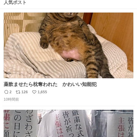
数
ス
ね
人気ポスト
ト
数
数
薬飲ませたら枕奪われた かわいい知能犯
2
126
1,655
返
リ
い
10時間前
信
ポ
い
数
ス
ね
ト
数
数