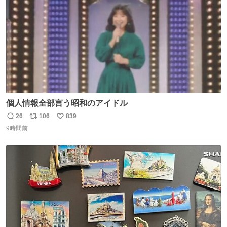
数
個人情報全部言う昭和のアイドル
26
106
839
返
リ
い
9時間前
信
ポ
い
数
ス
ね
ト
数
数