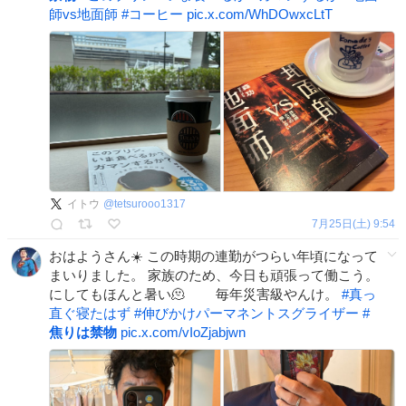
師vs地面師
#
コーヒー
pic.x.com/WhDOwxcLtT
イトウ
@
tetsurooo1317
7月25日(土) 9:54
おはようさん☀️ この時期の連勤がつらい年頃になって
まいりました。 家族のため、今日も頑張って働こう。
にしてもほんと暑い🫠 毎年災害級やんけ。
#
真っ
直ぐ寝たはず
#
伸びかけパーマネントスグライザー
#
焦りは禁物
pic.x.com/vIoZjabjwn