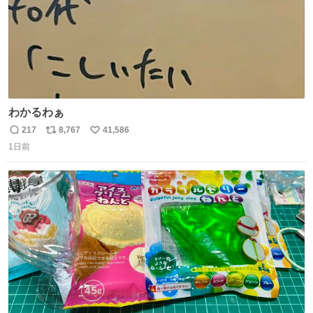
わかるわぁ
217
8,767
41,586
返
リ
い
1日前
信
ポ
い
数
ス
ね
ト
数
数