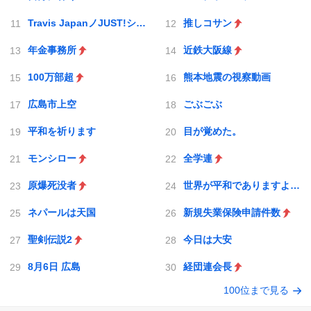
Travis JapanノJUST!シン日本遺産
推しコサン
年金事務所
近鉄大阪線
100万部超
熊本地震の視察動画
広島市上空
ごぶごぶ
平和を祈ります
目が覚めた。
モンシロー
全学連
原爆死没者
世界が平和でありますように
ネパールは天国
新規失業保険申請件数
聖剣伝説2
今日は大安
8月6日 広島
経団連会長
100位まで見る