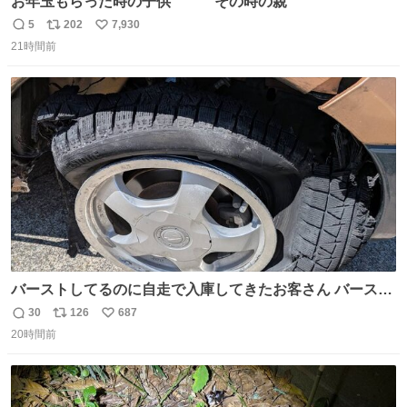
お年玉もらった時の子供 その時の親
5
202
7,930
返
リ
い
21時間前
信
ポ
い
数
ス
ね
ト
数
数
バーストしてるのに自走で入庫してきたお客さん バースト
したならその場で動かないで助け呼んで下さい😰 保険にロ
30
126
687
返
リ
い
ードサービス付いてて金銭負担も無いんですから これで走
20時間前
信
ポ
い
ると、壊さなくていい所まで壊しちゃいますから 実際、外
数
ス
ね
装ダメージ、ABSセンサ断線、ブレーキホースも傷入っち
ト
数
数
ゃってます…