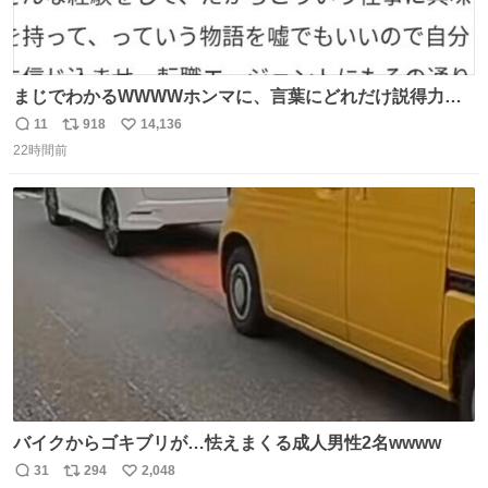
まじでわかるWWWWホンマに、言葉にどれだけ説得力を
持たせるかだし、自分でそれが本当だと信じないと相手も
11
918
14,136
返
リ
い
騙せられん 私なんか就活中に存在しない記憶作り出してた
22時間前
信
ポ
い
WWWW
数
ス
ね
ト
数
数
バイクからゴキブリが…怯えまくる成人男性2名wwww
31
294
2,048
返
リ
い