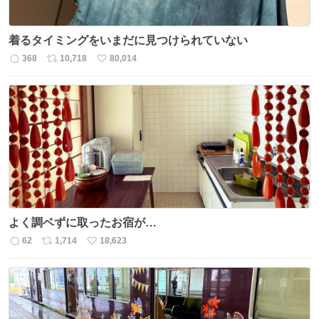
着るタイミングをいまだに見つけられていない
368
10,718
80,014
返
リ
い
信
ポ
い
数
ス
ね
ト
数
数
よく調ベずに取ったお宿が…
62
1,714
18,623
返
リ
い
信
ポ
い
数
ス
ね
ト
数
数