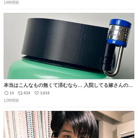
19時間前
信
ポ
い
数
ス
ね
ト
数
数
本当はこんなもの無くて済むなら… 入院してる嫁さんの病
棟、共同の冷蔵庫の中身を勝手に触る輩がおるのだけど、
14
634
3,618
返
リ
い
ナルゲンボトルの中身が減っている事案が起きたらしい。
12時間前
信
ポ
い
水に何か入れられても嫌なので3Dプリンタで 『鍵を開け
数
ス
ね
ないと蓋が回せないやつ』を作ったぞ…
ト
数
数