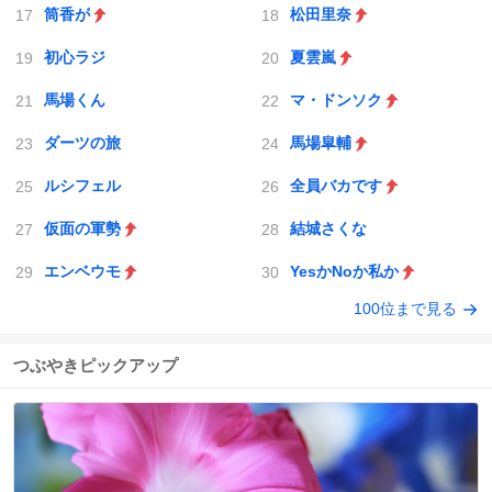
筒香が
松田里奈
初心ラジ
夏雲嵐
馬場くん
マ・ドンソク
ダーツの旅
馬場皐輔
ルシフェル
全員バカです
仮面の軍勢
結城さくな
エンベウモ
YesかNoか私か
100位まで見る
つぶやきピックアップ