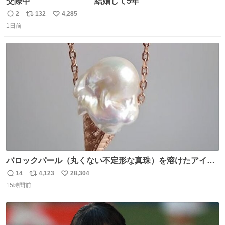
交際中 結婚して5年
2
132
4,285
返
リ
い
1日前
信
ポ
い
数
ス
ね
ト
数
数
バロックパール（丸くない不定形な真珠）を溶けたアイス
や飴玉、雲、アヒルに見立ててジュエリーデザイナー、
14
4,123
28,304
返
リ
い
Ben Choi 蔡俊文さんの作品。
15時間前
信
ポ
い
instagram.com/bcjoaillerie/
数
ス
ね
ト
数
数