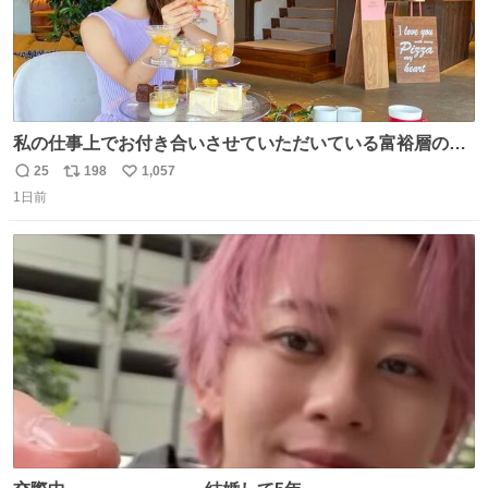
私の仕事上でお付き合いさせていただいている富裕層の社
長さん達は、こんな事しない。 こんな自慢は一切しない
25
198
1,057
返
リ
い
し、なんなら表に出てこない。 自分に自信がない半端モン
1日前
信
ポ
い
はブランドで自分を飾りキラキラ自慢をする。 #折田楓
数
ス
ね
#merchu
ト
数
数