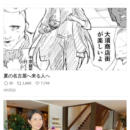
た。 勇気を出して口に入れたら、ハッカ味😳✨ #ポーラ美
数
ス
ね
術館
ト
数
数
夏の名古屋へ来る人へ
30
1,868
7,749
返
リ
い
9時間前
信
ポ
い
数
ス
ね
ト
数
数