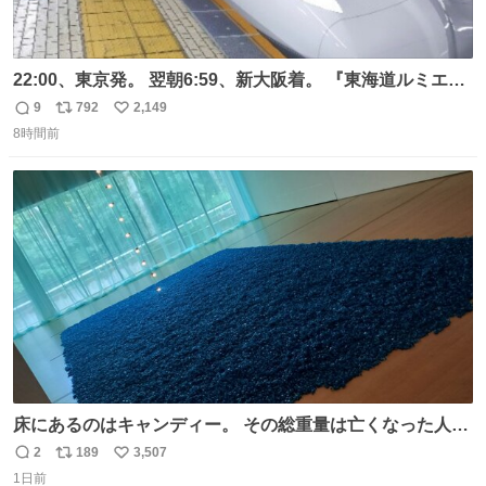
22:00、東京発。 翌朝6:59、新大阪着。 『東海道ルミエー
ルエクスプレス』が今夜、初運行！ 岐阜羽島駅で夜を越す
9
792
2,149
返
リ
い
東海道新幹線。寝台列車じゃないのに、朝まで新幹線とい
8時間前
信
ポ
い
う、なんだか特別体験😉 #TRAINTRIP #東海道ルミエール
数
ス
ね
エクスプレス
ト
数
数
床にあるのはキャンディー。 その総重量は亡くなった人と
同等の重さだそうです。 鑑賞者は一つ持ち帰れますが、亡
2
189
3,507
返
リ
い
くなった人の一部を持ち帰っているような感覚になりまし
1日前
信
ポ
い