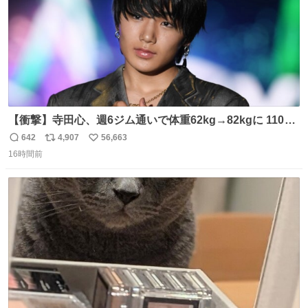
【衝撃】寺田心、週6ジム通いで体重62kg→82kgに 110kg
のベンチプレス持ち上げる姿披露
642
4,907
56,663
返
リ
い
news.livedoor.com/article/detail… 元々自重のみだった
16時間前
信
ポ
い
が、更に筋肉を大きくするためジム通いを開始。筋肉増量
数
ス
ね
のためおにぎり10個、ゼリー飲料3～4本、パスタと毎日4
ト
数
数
千kcalオーバーの食事を摂取し、増量したという。