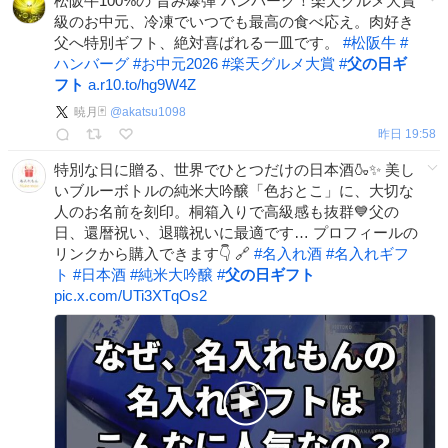
松阪牛100%の“旨み爆弾”ハンバーグ！楽天グルメ大賞
級のお中元、冷凍でいつでも最高の食べ応え。肉好き
父へ特別ギフト、絶対喜ばれる一皿です。
#
松阪牛
#
ハンバーグ
#
お中元2026
#
楽天グルメ大賞
#
父の日ギ
フト
a.r10.to/hg9W4Z
暁月🃏
@
akatsu1098
昨日 19:58
特別な日に贈る、世界でひとつだけの日本酒🍶✨ 美し
いブルーボトルの純米大吟醸「色おとこ」に、大切な
人のお名前を刻印。桐箱入りで高級感も抜群💙父の
日、還暦祝い、退職祝いに最適です… プロフィールの
リンクから購入できます👇 🔗
#
名入れ酒
#
名入れギフ
ト
#
日本酒
#
純米大吟醸
#
父の日ギフト
pic.x.com/UTi3XTqOs2