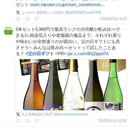
ゼント
room.rakuten.co.jp/room_sweetsmon…
しゅがー @美味しいの紹介
@
aZSQSWTzcmLYKiE
7月26日(日) 5:24
5本セット5,980円で最高ランクの大吟醸が飲み比べで
きる🍶 純金箔入りや老舗蔵の逸品まで、それぞれ香り
や味わいが全然違うのが面白い。父の日ギフトにも良
さそう✨ みんなは飲み比べセットって試したことあ
る？
#
父の日ギフト
<PR>
pic.x.com/8Xj2ippd7d
大人気商品紹介BOT
@
recomenrecommen
7月25日(土) 10:30