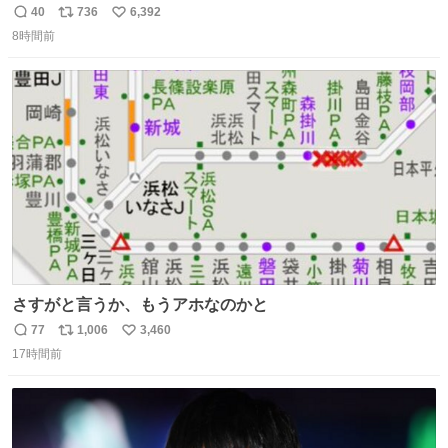
40
736
6,392
返
リ
い
8時間前
信
ポ
い
数
ス
ね
ト
数
数
さすがと言うか、もうアホなのかと
77
1,006
3,460
返
リ
い
17時間前
信
ポ
い
数
ス
ね
ト
数
数