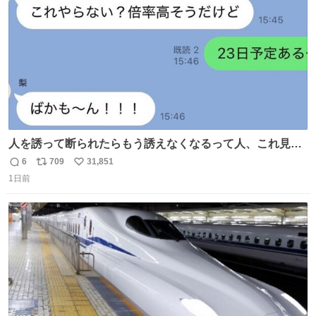
数
人を誘って断られたらもう誘えなくなるって人、これ見て
元気出してほしい
6
709
31,851
返
リ
い
1日前
信
ポ
い
数
ス
ね
ト
数
数