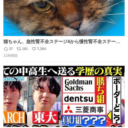
猫ちゃん、急性腎不全ステージ4から慢性腎不全ステージ2
になりました😭点滴も週一で大丈夫になった… このままだ
37
181
7,364
返
リ
い
と2、3日持たないって言われたのが嘘みたい…本当に嬉し
11時間前
信
ポ
い
い😭😭😭頑張ってくれてありがとう😭😭😭 嬉しくて帰り
数
ス
ね
道泣きながら歩いてたら向こうから来た人にすごい顔され
ト
数
数
た🫠