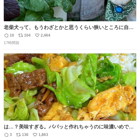
老柴犬って、もうわざとかと思うくらい狭いところに自ら
はまりにいくじゃないですか？ 今朝ガーデニングしてる飼
10
104
2,464
返
リ
い
い主の間にはまってきて、最高に可愛かった♥️
17時間前
信
ポ
い
数
ス
ね
ト
数
数
は…？美味すぎる。パパッと作れちゃうのに味濃いめで満
足感エグいの天才だろ🥹
3
136
1,863
返
リ
い