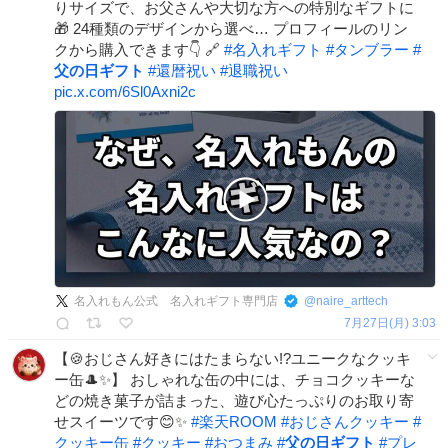
りサイズで、お父さんや大切な方への特別なギフトに
🎁 24種類のデザインから選べ… プロフィールのリン
クから購入できます👇 🔗
#
名入れギフト
#
タンブラー
#
父の日ギフト
#
還暦祝い
#
退職祝い
pic.x.com/6Sl0Axni2c
名入れもん公式 名入れギフト専門店
@
naire_arttech
7月27日(月) 3:03
【🍪おじさん好きにはたまらない!?ユニークなクッキ
ー缶🎩✨】 おしゃれな缶の中には、チョコクッキーな
どの焼き菓子が詰まった、遊び心たっぷりのお取り寄
せスイーツです😊✨
#
楽天ROOM
#
おじさんクッキー
#
クッキー缶
#
クッキー
#
おつまみ
#
父の日ギフト
#
プレ