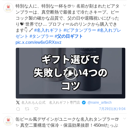
特別な人に、特別な一杯を🍺✨ 名前が刻まれたビアタ
ンブラーは、真空断熱で最後まで冷たさキープ。ピー
コック製の確かな品質で、父の日や退職祝いにぴった
り💝 世界でひ… プロフィールのリンクから購入でき
ます👇 🔗
#
名入れギフト
#
ビアタンブラー
#
名入れプレ
ゼント
#
タンブラー
#
父の日ギフト
pic.x.com/ew6xGRXsvz
名入れもん公式 名入れギフト専門店
@
naire_arttech
7月29日(水) 9:04
缶ビール風デザインがユニークな名入れタンブラー🍺
✨ 真空二重構造で保冷・保温効果抜群！450mlたっぷ