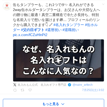
缶もタンブラーも、これ1つで🍺✨ 名入れができる
2way缶ホルダータンブラーは、お父さんや大切な人へ
の贈り物に最適！真空二重構造で冷たさ長持ち、特別
な名前入りで想いを届けます🎁… プロフィールのリン
クから購入できます👇 🔗
#
名入れタンブラー
#
缶ホル
ダー
#
父の日ギフト
#
還暦祝い
#
退職祝い
pic.x.com/fCZuHlnPt2
名入れもん公式 名入れギフト専門店
@
naire_arttech
7月25日(土) 3:02
もっと見る