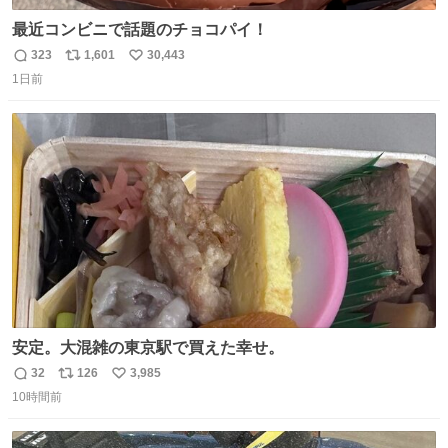
最近コンビニで話題のチョコパイ！
323
1,601
30,443
返
リ
い
1日前
信
ポ
い
数
ス
ね
ト
数
数
安定。大混雑の東京駅で買えた幸せ。
32
126
3,985
返
リ
い
10時間前
信
ポ
い
数
ス
ね
ト
数