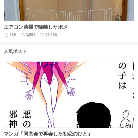
エアコン清掃で隔離したポメ
189
3,554
47,668
返
リ
い
信
ポ
い
数
ス
ね
人気ポスト
ト
数
数
マンガ「同窓会で再会した初恋のひと」