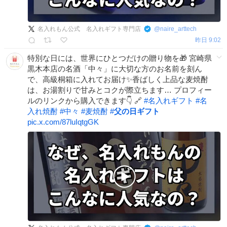
名入れもん公式 名入れギフト専門店
@
naire_arttech
昨日 9:02
特別な日には、世界にひとつだけの贈り物を🎁 宮崎県
黒木本店の名酒「中々」に大切な方のお名前を刻ん
で、高級桐箱に入れてお届け✨香ばしく上品な麦焼酎
は、お湯割りで甘みとコクが際立ちます… プロフィー
ルのリンクから購入できます👇 🔗
#
名入れギフト
#
名
入れ焼酎
#
中々
#
麦焼酎
#
父の日ギフト
pic.x.com/87luIqtgGK