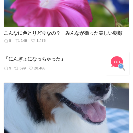
こんなに色とりどりなの？ みんなが撮った美しい朝顔
5
146
1,475
返
リ
い
信
ポ
い
数
ス
ね
「にんぎょになっちゃった」
ト
数
数
9
599
20,466
返
リ
い
信
ポ
い
数
ス
ね
ト
数
数