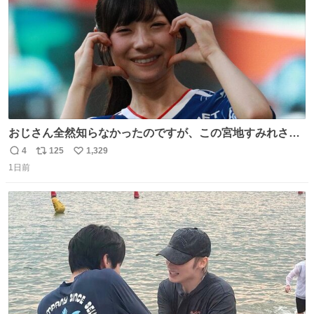
おじさん全然知らなかったのですが、この宮地すみれさん
（日向坂46）はマリサポだったのですね。 カメラ目線でに
4
125
1,329
返
リ
い
っこりしていただいたので撮影したものの、全然誰だか知
1日前
信
ポ
い
りませんでした。 マリサポらしいのでこれからは名前覚え
数
ス
ね
ます！！
ト
数
数