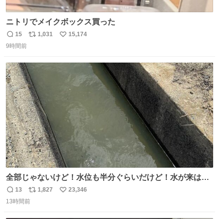
ニトリでメイクボックス買った
15
1,031
15,174
返
リ
い
9時間前
信
ポ
い
数
ス
ね
ト
数
数
全部じゃないけど！水位も半分ぐらいだけど！水が来はじ
めたよ！！！ 作業してくれた方々ありがとーーー
13
1,827
23,346
返
リ
い
ー！！！！！！！！！！！！！！！！！！！！！！！！！
13時間前
信
ポ
い
！
数
ス
ね