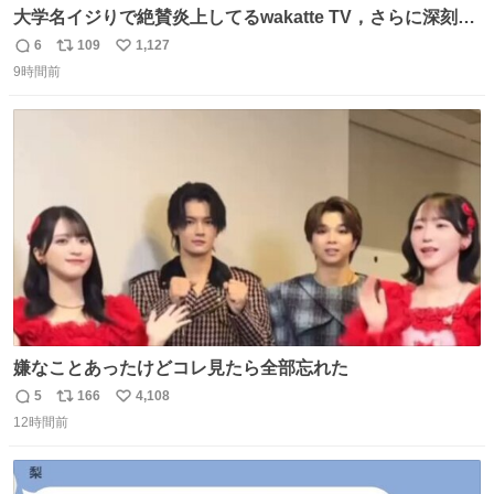
大学名イジりで絶賛炎上してるwakatte TV，さらに深刻な
問題はこっちでは？ ・都内の特定企業に入るのを極度に推
6
109
1,127
返
リ
い
奨し，それ以外の地域で堅実に生きるのを周縁化する ・恋
9時間前
信
ポ
い
愛にかまけ，「陽キャラ」として振る舞うのを極端に中心
数
ス
ね
化する ・院生が研究環境を求め他大学に移るのを批判する
ト
数
数
過去例↓
嫌なことあったけどコレ見たら全部忘れた
5
166
4,108
返
リ
い
12時間前
信
ポ
い
数
ス
ね
ト
数