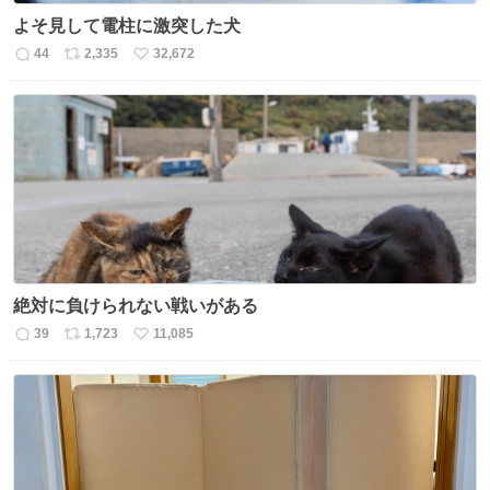
よそ見して電柱に激突した犬
44
2,335
32,672
返
リ
い
信
ポ
い
数
ス
ね
ト
数
数
絶対に負けられない戦いがある
39
1,723
11,085
返
リ
い
信
ポ
い
数
ス
ね
ト
数
数