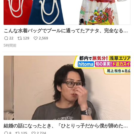
こんな水着バッグでプールに通ってたアナタ、完全なる同
世代（笑） #70年代 #80年代 #昭和レトロ
22
129
2,569
返
リ
い
5時間前
信
ポ
い
数
ス
ね
ト
数
数
結婚の話になったとき、「ひとりっ子だから僕が諦めた瞬
間に一族が潰える」「死ぬとき1人とか嫌」だから結婚願
8
125
2,724