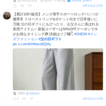
名入れもん公式 名入れギフト専門店
@
naire_arttech
8月1日(土) 9:02
【累計100+販売】メンズ薄手スポーツロングパンツが
優秀👖 ドローストリング&ポケット付きで日常使いに
万能 父の日ギフトにもぴったり、お父さんに喜ばれる
実用アイテム✨ 新規ユーザーは50%OFFクーポンで今
がお得なタイミング🎁 詳細はリプ欄👇
#
SHEIN
#
メン
ズファッション
#
父の日ギフト
pic.x.com/kHAwcd2QAy
TSPP
@
c35toshi
1
8月1日(土) 6:05