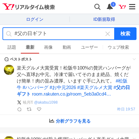
i
ログイン
ID新規取得
検索
キ
ー
話題
最新
画像
動画
ユーザー
ウェブ検索
ワ
ベストポスト
ー
ド
楽天グルメ大賞受賞！松阪牛100%の贅沢ハンバーグが
を
父へ直球お中元。冷凍で届いてそのまま絶品、焼くだ
消
け簡単！肉の旨み濃厚。いますぐ手に入れて。
#
松阪
す
牛
#
ハンバーグ
#
お中元2026
#
楽天グルメ大賞
#
父の日
ギフト
room.rakuten.co.jp/room_5eb3a0cd4…
暁月🃏
@
akatsu1098
昨日 19:57
分析グラフを見る