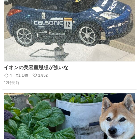
数
イオンの美容室思想が強いな
4
149
1,852
返
リ
い
12時間前
信
ポ
い
数
ス
ね
ト
数
数