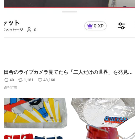
ト
数
数
田舎のライブカメラ見てたら「二人だけの世界」を発見し
た
40
1,181
48,160
返
リ
い
8時間前
信
ポ
い
数
ス
ね
ト
数
数