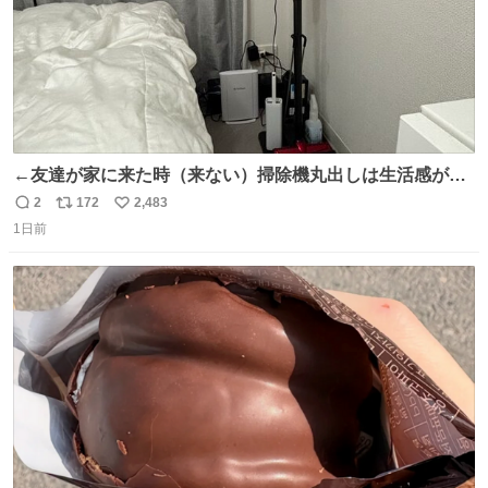
←友達が家に来た時（来ない）掃除機丸出しは生活感が出
てかっこ悪いなぁ →せや
2
172
2,483
返
リ
い
1日前
信
ポ
い
数
ス
ね
ト
数
数