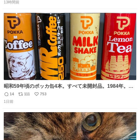
13時間前
信
ポ
い
数
ス
ね
ト
数
数
昭和59年頃のポッカ缶4本。すべて未開封品。1984年。P
マーク。昭和レトロ！
14
111
753
返
リ
い
1日前
信
ポ
い
数
ス
ね
ト
数
数