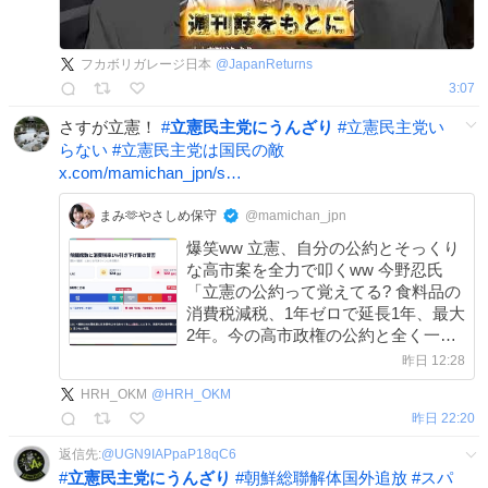
フカボリガレージ日本
@
JapanReturns
3:07
さすが立憲！
#
立憲民主党にうんざり
#
立憲民主党い
らない
#
立憲民主党は国民の敵
x.com/mamichan_jpn/s…
まみ🫶やさしめ保守
@mamichan_jpn
爆笑ww 立憲、自分の公約とそっくり
な高市案を全力で叩くww 今野忍氏
「立憲の公約って覚えてる? 食料品の
消費税減税、1年ゼロで延長1年、最大
2年。今の高市政権の公約と全く一緒
だよ」 山本期日前氏「全く一緒…」
昨日 12:28
x.com/mamichan_jpn/s…
HRH_OKM
@
HRH_OKM
昨日 22:20
返信先:
@
UGN9IAPpaP18qC6
#
立憲民主党にうんざり
#
朝鮮総聯解体国外追放
#
スパ