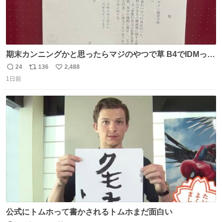
期末カンニングかと思ったらマジのやつで草 B4でIDMって
ことはおそらく就職だし、内定取り消し？ それと夏休み期
24
136
2,488
返
リ
い
間の停学って無意味じゃね？
1日前
信
ポ
い
数
ス
ね
ト
数
数
公式にトムホって書かされるトムホまだ面白い