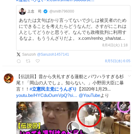
上念 司
@smith796000
あなたは文句ばかり言ってないで少しは被災者のため
にできることを考えたらどうなんだ。さすがにこれは
人としてどうかと思うぞ。なんでも政権批判に利用す
るなよ。もううんざりだよ。 x.com/renho_sha/stat…
8月4日(火) 1:18
Saruzoh
@
Saruzoh1457141
8月5日(水) 6:05
【伝説回】昔から失礼すぎる蓮舫とパワハラすぎる杉
尾！「岡山の人でしょ。知らない。」小野田大臣に暴
言！！
#
立憲民主党にうんざり
【2020年1月29...
youtu.be/HYCduOumVpQ?si…
@YouTube
より