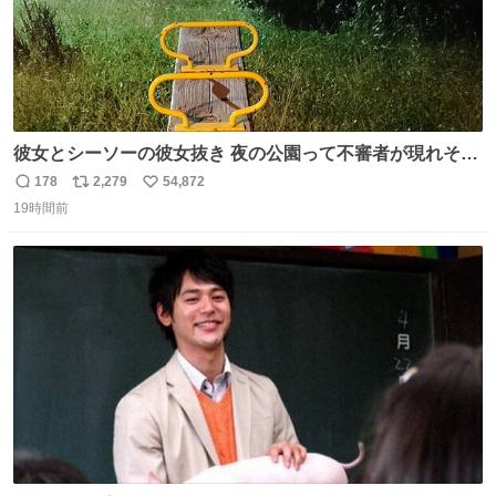
彼女とシーソーの彼女抜き 夜の公園って不審者が現れそう
で怖いんだよな
178
2,279
54,872
返
リ
い
19時間前
信
ポ
い
数
ス
ね
ト
数
数