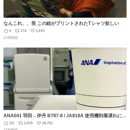
なんこれ、、笑 この絵がプリントされたTシャツ欲しい
4
174
1,933
返
リ
い
21時間前
信
ポ
い
数
ス
ね
ト
数
数
ANA041 羽田→伊丹 B787-8 / JA818A 使用機到着遅れにつ
き 「安全に支障ない範囲で1分1秒でも遅延回復に努めてお
111
2,835
28,781
返
リ
い
ります」と機長の気合い十分！ が、フライトは順調に進み