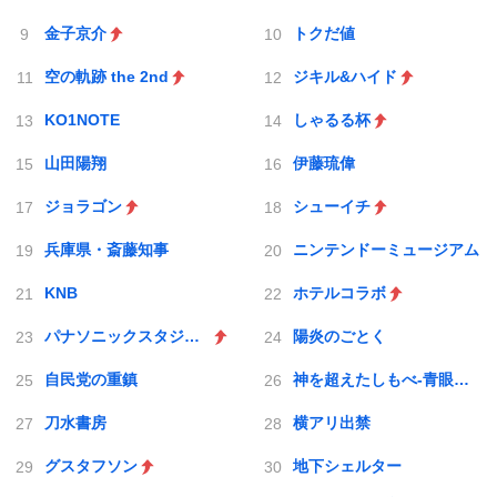
金子京介
トクだ値
空の軌跡 the 2nd
ジキル&ハイド
KO1NOTE
しゃるる杯
山田陽翔
伊藤琉偉
ジョラゴン
シューイチ
兵庫県・斎藤知事
ニンテンドーミュージアム
KNB
ホテルコラボ
パナソニックスタジアム吹田
陽炎のごとく
自民党の重鎮
神を超えたしもべ-青眼の究極竜
刀水書房
横アリ出禁
グスタフソン
地下シェルター