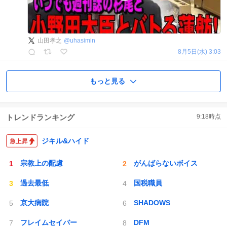
山田孝之
@
uhasimin
8月5日(水) 3:03
もっと見る
トレンドランキング
9:18
時点
ジキル&ハイド
宗教上の配慮
がんばらないボイス
過去最低
国税職員
京大病院
SHADOWS
フレイムセイバー
DFM