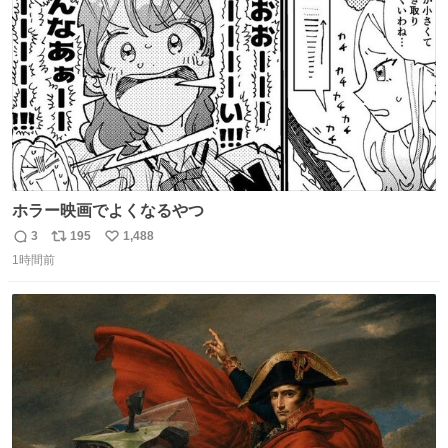
数
ホラー映画でよくなるやつ
3
195
1,488
返
リ
い
1時間前
信
ポ
い
数
ス
ね
ト
数
数