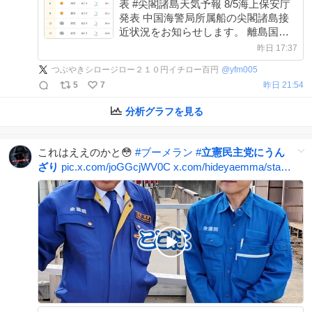
表 #尖閣諸島天気予報 8/5海上保安庁
発表 中国海警局所属船の尖閣諸島接
近状況をお知らせします。 離島国境
の危機を知り領土への関心を高めまし
昨日 17:37
ょう！ #尖閣諸島問題に取り組まない
つぶやきシロージロー２１０円イチロー百円
@
yfm005
政治家を私は支持しません
5
7
昨日 21:54
分析グラフを見る
これはええのかと😳
#
ブーメラン
#
立憲民主党にうん
ざり
pic.x.com/joGGcjWV0C
x.com/hideyaemma/sta…