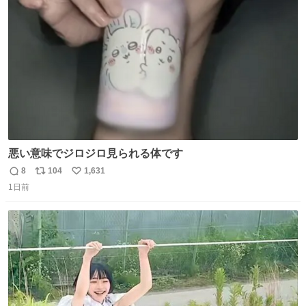
ト
数
数
悪い意味でジロジロ見られる体です
8
104
1,631
返
リ
い
1日前
信
ポ
い
数
ス
ね
ト
数
数