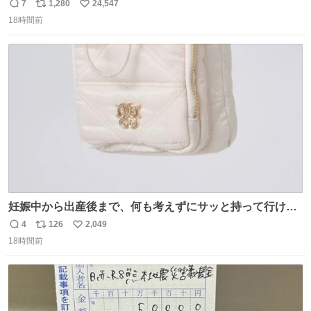
7
1,280
24,547
返
リ
い
18時間前
信
ポ
い
数
ス
ね
ト
数
数
妊娠中から出産後まで、何も考えずにサッと持って行ける
ようなショルダーバッグが欲しいな〜と思っていたのだけ
4
126
2,049
返
リ
い
ど snidelでめちゃくちゃピッタリなものを見つけたので買
18時間前
信
ポ
い
った！✨ スマホと小物とペットボトルが入るの最高すぎる
数
ス
ね
🥹 しかもスマホ入れ独立してるしファスナーない！地味に
ト
数
数
嬉しいやつ！！！