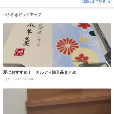
100位まで見る
つぶやきピックアップ
夏におすすめ！ カルディ購入品まとめ
4
6
208
返
リ
い
信
ポ
い
数
ス
ね
ト
数
数