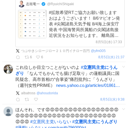
志垣竜一
@RyuichiShigaki
#拡散希望RTご協力お願い致します
おはようございます！ 8/6マピオン発
表 #尖閣諸島天気予報 8/4海上保安庁
発表 中国海警局所属船の尖閣諸島接
近状況をお知らせします。 離島国境
の危機を知り領土への関心を高めまし
8月5日(水) 17:33
ょう！ #尖閣諸島問題に取り組まない
つぶやきシロージロー２１０円イチロー百円
@
yfm005
政治家を私は支持しません
6
6
8月5日(水) 21:37
これ位しか目立つことがないのよ
#
立憲民主党にうん
ざり
「なんでもかんでも揚げ足取り」の蓮舫議員に国
民疑念、高市首相の“合掌姿”痛烈批判に「うんざり」
（週刊女性PRIME）
news.yahoo.co.jp/articles/01861…
albatross
@
ahoudorida
8月5日(水) 9:38
ほんそれ、です😡😡😡😡😡😡😡😡😡😡😡😡😡😡😡😡
😡😡😡😡😡😡😡😡😡😡😡😡😡😡😡😡😡😡😡😡😡😡
😡😡😡
#
立憲民主党いらない
#
立憲民主党にうんざり
#
蓮舫いらない
x.com/smith796000/st…