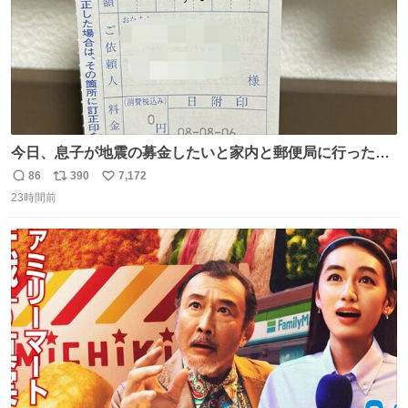
今日、息子が地震の募金したいと家内と郵便局に行ったみ
たいです。おもちゃとか買う選択肢もあったと思うけど、
86
390
7,172
返
リ
い
自分で貯めてた2万円を役に立てて欲しい、みんなも元気
23時間前
信
ポ
い
になって欲しいと。家内も一緒に募金したので、自分も何
数
ス
ね
かできたらなぁと思いました。
ト
数
数