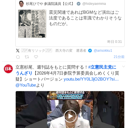
杉尾ひでや 参議院議員【公式】
@hideyaemma
震災関連であればBGMなど演出はご
法度であることは常識でわかりそうな
ものだが。
昨日 0:31
🇯🇵有リソック🇯🇵 西大寺の変 遭遇者
@
arisokku1
21分前
立憲杉尾、週刊誌をもとに質問する！
#
立憲民主党に
うんざり
【2026年4月7日参院予算委員会しめくくり質
疑】ショートバージョン
youtu.be/YY0L3jO2BOY?si…
@YouTube
より