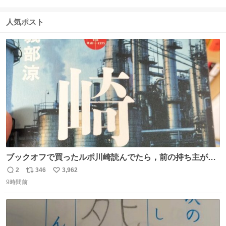
信
ポ
い
数
ス
ね
人気ポスト
ト
数
数
ブックオフで買ったルポ川崎読んでたら，前の持ち主がラ
ッパーになる決意をした形跡があってウケた
2
346
3,962
返
リ
い
9時間前
信
ポ
い
数
ス
ね
ト
数
数