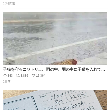
は長持ちする代わりに停電に弱いので、乾麺タイプのうど
10時間前
信
ポ
い
んなら水分が少なく長期保存するのにおすすめです。アル
数
ス
ね
ファ化米や缶詰など、色々な非常食がありますが、うどん
ト
数
数
もいかがでしょうか？
子猫を守るニワトリ...。 雨の中、羽の中に子猫を入れて守
る姿に感動した！！ 愛は種族を超える！
143
1,886
15,364
返
リ
い
1日前
信
ポ
い
数
ス
ね
ト
数
数