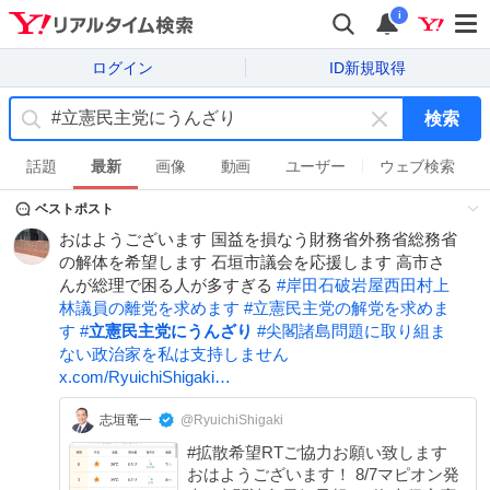
i
ログイン
ID新規取得
検索
キ
ー
話題
最新
画像
動画
ユーザー
ウェブ検索
ワ
ベストポスト
ー
ド
おはようございます 国益を損なう財務省外務省総務省
を
の解体を希望します 石垣市議会を応援します 高市さ
消
んが総理で困る人が多すぎる
#
岸田石破岩屋西田村上
す
林議員の離党を求めます
#
立憲民主党の解党を求めま
す
#
立憲民主党にうんざり
#
尖閣諸島問題に取り組ま
ない政治家を私は支持しません
x.com/RyuichiShigaki…
志垣竜一
@RyuichiShigaki
#拡散希望RTご協力お願い致します
おはようございます！ 8/7マピオン発