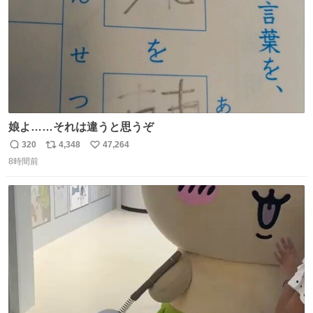
娘よ……それは違うと思うぞ
320
4,348
47,264
返
リ
い
8時間前
信
ポ
い
数
ス
ね
ト
数
数