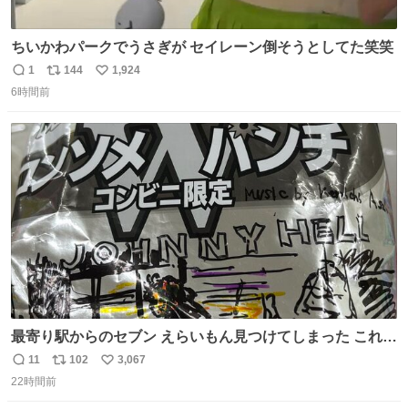
ちいかわパークでうさぎが セイレーン倒そうとしてた笑笑
1
144
1,924
返
リ
い
6時間前
信
ポ
い
数
ス
ね
ト
数
数
最寄り駅からのセブン えらいもん見つけてしまった これ売
ってくれへんかな… #浅井健一 #ポテチ #ロックの名盤
11
102
3,067
返
リ
い
22時間前
信
ポ
い
数
ス
ね