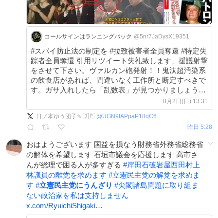
コールサインはランニングバック
@5nr7JaDysX19351
#スパイ防止法の制定を #拉致被害者全員奪還 #特定失
踪者全員奪還 引用リツイート失礼致します、援護射撃
をさせて下さい。ヴァルカン砲発射！！鬼汰超汚染系
の飲食店があれば、間違いなく工作所と断定すべきで
す。ガサ入れしたら「乱数表」が見つかりましょう。
x.com/UGN9IAPpaP18qC…
8月2日(日) 13:31
日ノ本ゆう団子🍡🇯🇵
@
UGN9IAPpaP18qC6
昨日 5:28
おはようございます 国益を損なう財務省外務省総務省
の解体を希望します 石垣市議会を応援します 高市さ
んが総理で困る人が多すぎる
#
岸田石破岩屋西田村上
林議員の離党を求めます
#
立憲民主党の解党を求めま
す
#
立憲民主党にうんざり
#
尖閣諸島問題に取り組ま
ない政治家を私は支持しません
x.com/RyuichiShigaki…