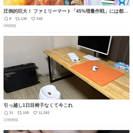
圧倒的巨大！ ファミリーマート「45%増量作戦」には都市
伝説が隠されている、のかもしれない。 web-
8
136
546
返
リ
い
mu.jp/news/79509/
5時間前
信
ポ
い
数
ス
ね
ト
数
数
引っ越し1日目椅子なくて今これ
31
100
11,392
返
リ
い
22時間前
信
ポ
い
数
ス
ね