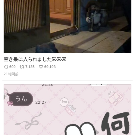
空き巣に入られました🤣🤣🤣
600
7,135
69,103
返
リ
い
21時間前
信
ポ
い
数
ス
ね
ト
数
数