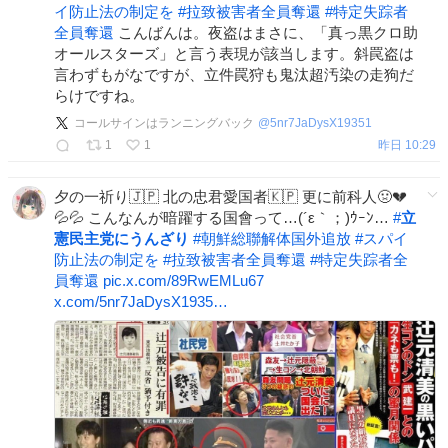
イ防止法の制定を
#
拉致被害者全員奪還
#
特定失踪者
全員奪還
こんばんは。夜盗はまさに、「真っ黒クロ助
オールスターズ」と言う表現が該当します。斜罠盗は
言わずもがなですが、立件罠狩も鬼汰超汚染の走狗だ
らけですね。
コールサインはランニングバック
@
5nr7JaDysX19351
1
1
昨日 10:29
夕の一祈り🇯🇵 北の忠君愛国者🇰🇵 更に前科人🤢💔
💦💦 こんなんが暗躍する国會って…(´ε｀；)ｳｰﾝ…
#
立
憲民主党にうんざり
#
朝鮮総聯解体国外追放
#
スパイ
防止法の制定を
#
拉致被害者全員奪還
#
特定失踪者全
員奪還
pic.x.com/89RwEMLu67
x.com/5nr7JaDysX1935…