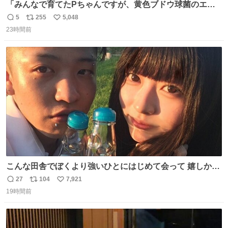
「みんなで育てたPちゃんですが、黄色ブドウ球菌のエン
テロトキシン（耐熱性毒素）が検出されたので、議論する
5
255
5,048
返
リ
い
までもなく処分が決まりました」
23時間前
信
ポ
い
数
ス
ね
ト
数
数
こんな田舎でぼくより強いひとにはじめて会って 嬉しかっ
たよ
27
104
7,921
返
リ
い
19時間前
信
ポ
い
数
ス
ね
ト
数
数