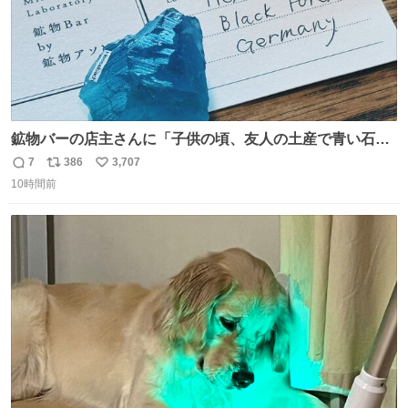
鉱物バーの店主さんに「子供の頃、友人の土産で青い石を
貰って、それがすごく気に入ってたのに、いつかの引越し
7
386
3,707
返
リ
い
で無くしてしまった」という話をしたら、 「お土産で買っ
10時間前
信
ポ
い
てきたくらいの価格感なら、ドイツの黒い森のフローライ
数
ス
ね
トかな…」と当たりつけてもらった。確かにこんな感じだ
ト
数
数
った気がする 凄い