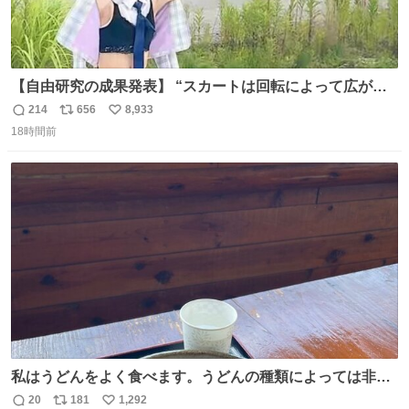
【自由研究の成果発表】 “スカートは回転によって広がる
が、岡澤恋によって270°までなら広がらずに回転が可能な
214
656
8,933
返
リ
い
ことが証明された！”
18時間前
信
ポ
い
数
ス
ね
ト
数
数
私はうどんをよく食べます。うどんの種類によっては非常
食にもなります。生うどんは消費期限が短く、冷凍うどん
20
181
1,292
返
リ
い