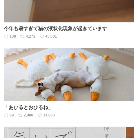
今年も暑すぎて猫の液状化現象が起きています
138
4,272
40,601
返
リ
い
信
ポ
い
数
ス
ね
ト
数
数
「あひるとおひるね」
89
2,080
31,083
返
リ
い
信
ポ
い
数
ス
ね
ト
数