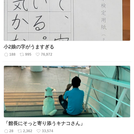
数
小2娘の字がうますぎる
188
995
76,972
返
リ
い
信
ポ
い
数
ス
ね
ト
数
数
「館長にそっと寄り添うキナコさん」
28
2,362
33,574
返
リ
い