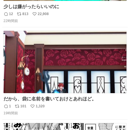
少しは嫌がったらいいのに
12
813
22,908
返
リ
い
22時間前
信
ポ
い
数
ス
ね
ト
数
数
だから、袋に名前を書いておけとあれほど。
1
101
1,320
返
リ
い
19時間前
信
ポ
い
数
ス
ね
ト
数