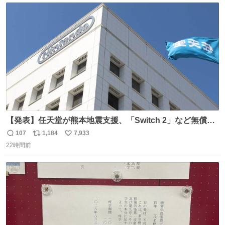
ト
数
数
【発表】任天堂が熊本地震支援、「Switch 2」など無償修
理へ 保証切れでも対象 news.livedoor.com/article/detail…
107
1,184
7,933
返
リ
い
任天堂が令和8年熊本地震の被災者支援として、災害救助
22時間前
信
ポ
い
法適用地域からの同社製品の修理について、27年2月1日ま
数
ス
ね
で無償で対応すると発表した。「Switch 2」や「Switch」
ト
数
数
「Joy-Con」などが対象。