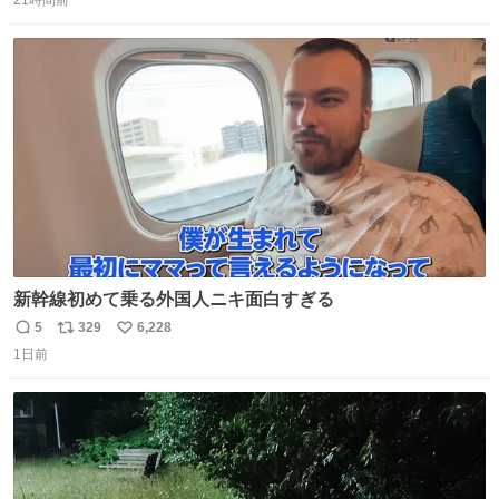
21時間前
信
ポ
い
すぎ… 「飛ばしすぎたせいか現在奈良県上空での待機を命
数
ス
ね
じられております」 でコンソメスープ吹き出しそうになり
ト
数
数
ましたw
新幹線初めて乗る外国人ニキ面白すぎる
5
329
6,228
返
リ
い
1日前
信
ポ
い
数
ス
ね
ト
数
数