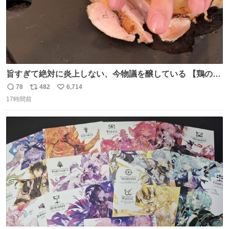
旨すぎて絶対に炎上しない、今物議を醸している 【鶏のた
たき】 を家で作る方法を教えます 鶏もも肉に特別な処理を
78
482
6,714
返
リ
い
して大葉やみょうがなどの薬味と一緒にいただきます 夏に
17時間前
信
ポ
い
食うとたまりません この調理法、絶対覚えた方がいいです
数
ス
ね
youtu.be/s0jWxvy14_4
ト
数
数