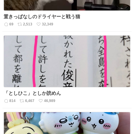
置きっぱなしのドライヤーと戦う猫
69
2,513
32,349
返
リ
い
信
ポ
い
数
ス
ね
ト
数
数
「としひこ」としか読めん
814
6,467
46,989
返
リ
い
信
ポ
い
数
ス
ね
ト
数
数