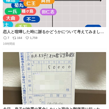
恋人と喧嘩した時に謝るかどうかについて考えてみました
💭 ▶︎自分から謝る or 悪くないなら謝らない ▶︎ねちねちす
7
164
1,759
返
リ
い
る or さっぱりしている 個人的見解です！色々と許してく
16時間前
信
ポ
い
ださい！
数
ス
ね
ト
数
数