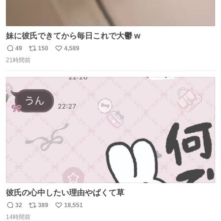
妹に彼氏できてから毎日これで大鬱 w
49
150
4,589
返
リ
い
21時間前
信
ポ
い
数
ス
ね
ト
数
数
彼氏の心中したい理由やばくて草
32
389
18,551
返
リ
い
14時間前
信
ポ
い