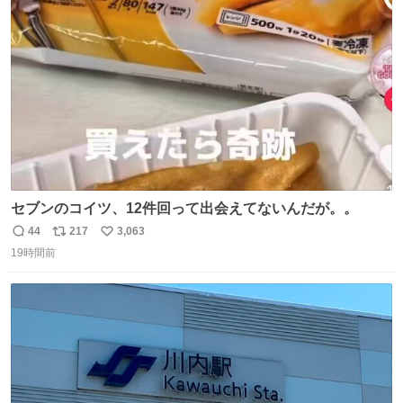
ト
数
数
セブンのコイツ、12件回って出会えてないんだが。。
44
217
3,063
返
リ
い
19時間前
信
ポ
い
数
ス
ね
ト
数
数