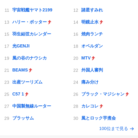
宇宙戦艦ヤマト2199
諸星すみれ
ハリー・ポッター
明鏡止水
羽生結弦カレンダー
焼肉ランチ
光GENJI
オベルダン
風の谷のナウシカ
MTV
BEAMS
外国人審判
出産ツーリズム
痛み分け
C57 1
ブラック・マジシャン
中国製無線ルーター
カレコレ
ブラッサム
風とロック芋煮会
100位まで見る