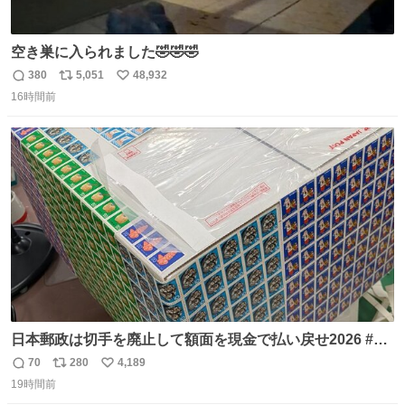
空き巣に入られました🤣🤣🤣
380
5,051
48,932
返
リ
い
16時間前
信
ポ
い
数
ス
ね
ト
数
数
日本郵政は切手を廃止して額面を現金で払い戻せ2026 #日
本郵政 @JapanPostHD_PR
70
280
4,189
返
リ
い
19時間前
信
ポ
い