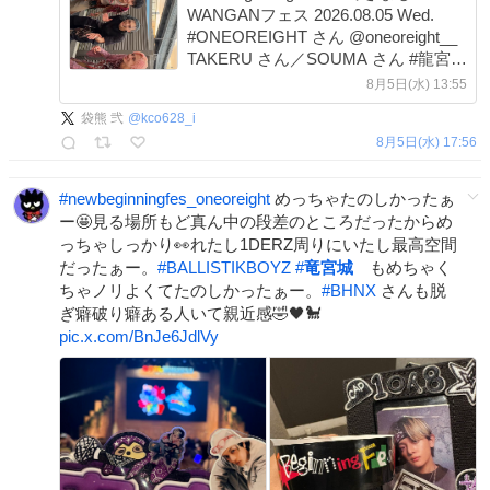
WANGANフェス 2026.08.05 Wed.
#ONEOREIGHT さん @oneoreight__
TAKERU さん／SOUMA さん #龍宮城
KENT ／ Ray 「愛愛愛なんて」
8月5日(水) 13:55
smar.lnk.to/MOTTO #愛愛愛なんて
袋熊 弐
@
kco628_i
8月5日(水) 17:56
#
newbeginningfes_oneoreight
めっちゃたのしかったぁ
ー🤩見る場所もど真ん中の段差のところだったからめ
っちゃしっかり👀れたし1DERZ周りにいたし最高空間
だったぁー。
#
BALLISTIKBOYZ
#
竜宮城
もめちゃく
ちゃノリよくてたのしかったぁー。
#
BHNX
さんも脱
ぎ癖破り癖ある人いて親近感🤣🖤🐩
pic.x.com/BnJe6JdlVy