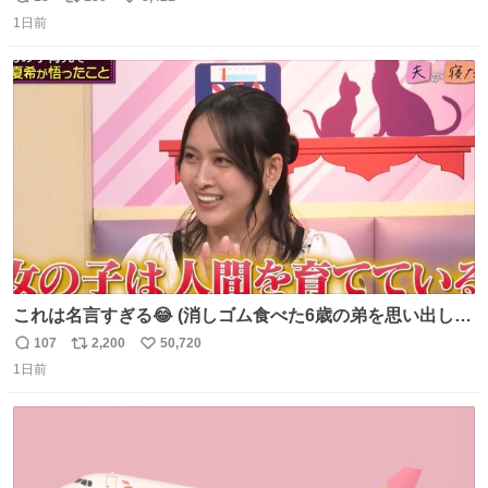
返
リ
い
1日前
信
ポ
い
数
ス
ね
ト
数
数
これは名言すぎる😂 (消しゴム食べた6歳の弟を思い出しな
がら)
107
2,200
50,720
返
リ
い
1日前
信
ポ
い
数
ス
ね
ト
数
数