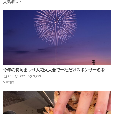
数
ス
ね
人気ポスト
ト
数
数
今年の長岡まつり大花火大会で一社だけスポンサー名をア
ナウンスされずに花火打ち揚げされた企業が有った。 企業
25
227
3,753
返
リ
い
名から今更ながらその理由が解った😢
5時間前
信
ポ
い
数
ス
ね
ト
数
数