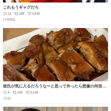
これもうギャグだろ
13
198
2,630
返
リ
い
17時間前
信
ポ
い
数
ス
ね
ト
数
数
彼氏が気に入るだろうな〜と思って作ったら想像の何倍も
美味しい美味しい言ってくれて嬉しい
4
108
5,148
返
リ
い
1日前
信
ポ
い
数
ス
ね
ト
数