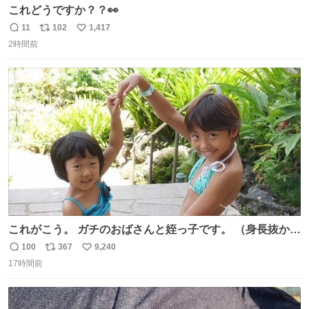
これどうですか？？👀
11
102
1,417
返
リ
い
2時間前
信
ポ
い
数
ス
ね
ト
数
数
これがこう。 ガチのおばさんと姪っ子です。 （身長抜かさ
れててしぬ笑） #ヤツルギ12 #家族でヒロイン
100
367
9,240
返
リ
い
17時間前
信
ポ
い
数
ス
ね
ト
数