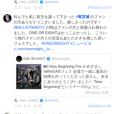
Lime / 1DERZ
@
oh6443
ながっていたら嬉しいです。
1
2
13
8月5日(水) 14:37
叫んでた私に前方を譲って下さった
#
竜宮城
のファン
の方ありがとうございました。嬉しかったのです！
#
BALLISTIKBOYZ
の時はファンの方と前後入れ替わり
ました。ONE OR EIGHTはかっこよかったし、こうい
う他のファンの方との交流もあたたかさを感じた良い
フェスでした。
#
ONEOREIGHT
#
ニュービギ
x.com/oneoreight__/s…
ONE OR EIGHT
@oneoreight__
📸] New Beginning Fes in めざまし
WANGANフェス 会場で一緒に最高の
時間を作ってくださった皆さん、本当
にありがとうございました✨ “New
Beginning”というテーマのように、今
日のライブがONE OR EIGHTとの新
8月5日(水) 13:06
しい出会いや、誰かの新しい一歩につ
Lime / 1DERZ
@
oh6443
ながっていたら嬉しいです。
1
2
12
8月5日(水) 13:48