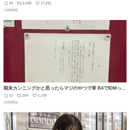
子どもを連れて観てきたんですけど、セイレーンの登場シ
34
2,106
17,261
返
リ
い
ーンで場内のベビーが一斉に泣き出してたのがとてもよい
14時間前
信
ポ
い
映画体験でした。
数
ス
ね
ト
数
数
期末カンニングかと思ったらマジのやつで草 B4でIDMって
ことはおそらく就職だし、内定取り消し？ それと夏休み期
13
104
1,730
返
リ
い
間の停学って無意味じゃね？
20時間前
信
ポ
い
数
ス
ね
ト
数
数