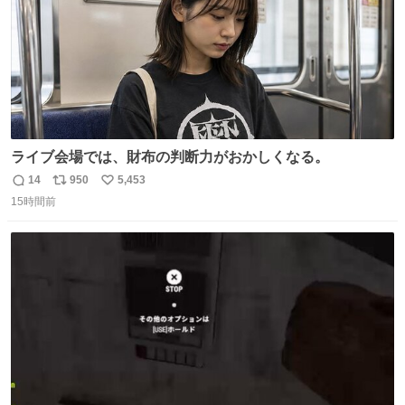
ライブ会場では、財布の判断力がおかしくなる。
14
950
5,453
返
リ
い
15時間前
信
ポ
い
数
ス
ね
ト
数
数