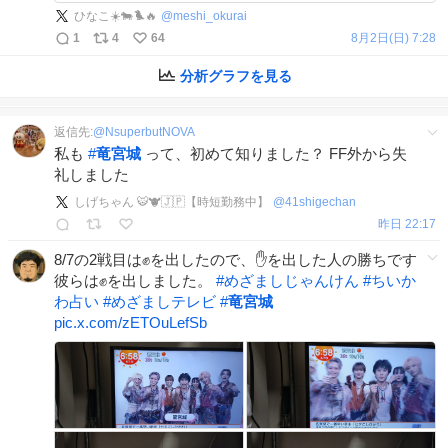
official.com/news/detail/Bl… 4月20日
ひなこ☀️🐄🐦‍🔥
@
meshi_okurai
(月)23:59まで受付中
1
4
64
8月2日(日) 7:28
x.com/ryugujoofficia…
分析グラフを見る
返信先:
@
NsuperbutNOVA
私も
#
竜宮城
って、初めて知りました？ FF外から失
礼しました
しげちゃん 🐯🐮🇯🇵【時短勤務中】
@
41shigechan
昨日 22:17
8/7の2戦目は✊️を出したので、✋️を出した人の勝ちです
彼らは✊️を出しました。
#
めざましじゃんけん
#
ちいか
わ占い
#
めざましテレビ
#
竜宮城
pic.x.com/zETOuLefSb