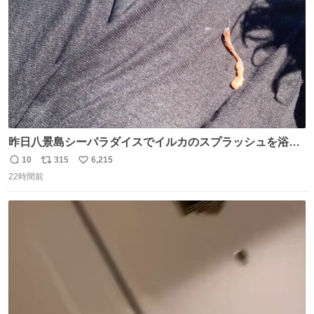
数
昨日八景島シーパラダイスでイルカのスプラッシュを浴び
たらゲソのおまけがついてきました。誰の食べカスかわか
10
315
6,215
返
リ
い
らないけど、とても愛おしいです。こんなおまけまで付け
22時間前
信
ポ
い
てもらって感謝しかありません。 #ふれあいラグーン #横
数
ス
ね
浜八景島シーパラダイス
ト
数
数