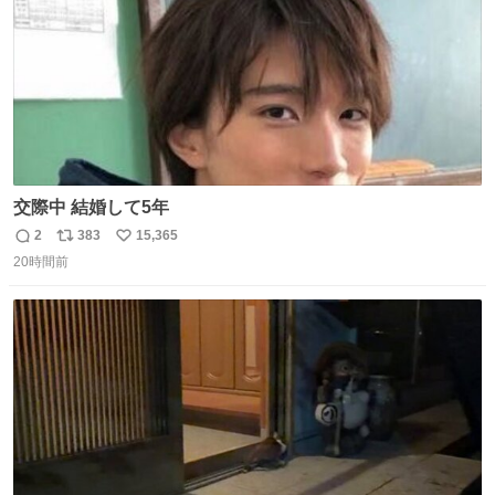
交際中 結婚して5年
2
383
15,365
返
リ
い
20時間前
信
ポ
い
数
ス
ね
ト
数
数