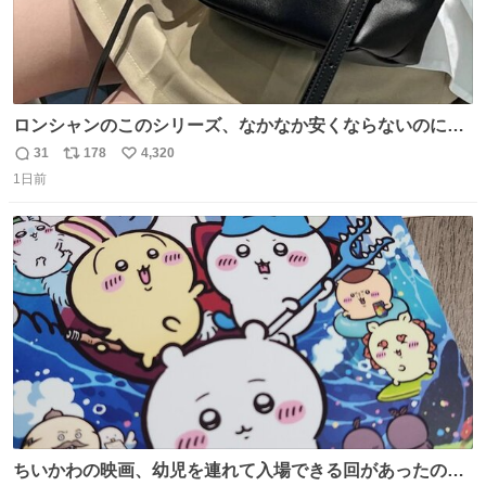
ロンシャンのこのシリーズ、なかなか安くならないのにセ
ール価格になってる🖤✨レザーなのが反則級にかわいい。
31
178
4,320
返
リ
い
持ってるだけでコーデが格上げされる。
1日前
信
ポ
い
数
ス
ね
ト
数
数
ちいかわの映画、幼児を連れて入場できる回があったので