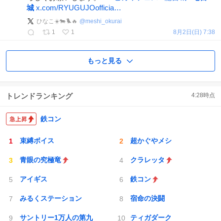
城
x.com/RYUGUJOofficia…
ひなこ☀️🐄🐦‍🔥
@
meshi_okurai
1
1
8月2日(日) 7:38
もっと見る
トレンドランキング
4:28
時点
鉄コン
束縛ボイス
超かぐやメシ
青眼の究極竜
クラレッタ
アイギス
鉄コン
みるくステーション
宿命の決闘
サントリー1万人の第九
ティガダーク