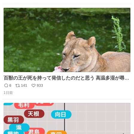
数
ス
ね
ト
数
数
百獣の王が死を持って発信したのだと思う 高温多湿が尋常
でない日本の夏 どうか早急に飼育の環境を見直して 動物の
6
141
933
返
リ
い
命を護ってください…と 治療中のライオンが助かりますよ
1日前
信
ポ
い
うに すべての動物の命が護られますように 2026.7.3📷多摩
数
ス
ね
動物公園にて 残念ながら個体の識別は出来ません
ト
数
数