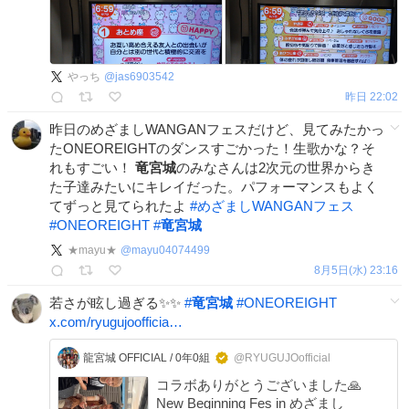
やっち
@
jas6903542
昨日 22:02
昨日のめざましWANGANフェスだけど、見てみたかっ
たONEOREIGHTのダンスすごかった！生歌かな？そ
れもすごい！
竜宮城
のみなさんは2次元の世界からき
た子達みたいにキレイだった。パフォーマンスもよく
てずっと見てられたよ
#
めざましWANGANフェス
#
ONEOREIGHT
#
竜宮城
★mayu★
@
mayu04074499
8月5日(水) 23:16
若さが眩し過ぎる✨✨
#
竜宮城
#
ONEOREIGHT
x.com/ryugujoofficia…
龍宮城 OFFICIAL / 0年0組
@RYUGUJOofficial
コラボありがとうございました🙏
New Beginning Fes in めざまし