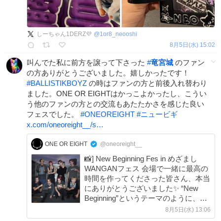
しーちゃん1DERZ💜
@
1or8_neooshi
8月5日(水) 15:02
叫んでた私に前方を譲って下さった
#
竜宮城
のファン
の方ありがとうございました。嬉しかったです！
#
BALLISTIKBOYZ
の時はファンの方と前後入れ替わり
ました。ONE OR EIGHTはかっこよかったし、こうい
う他のファンの方との交流もあたたかさを感じた良い
フェスでした。
#
ONEOREIGHT
#
ニュービギ
x.com/oneoreight__/s…
ONE OR EIGHT
@oneoreight__
📸] New Beginning Fes in めざまし
WANGANフェス 会場で一緒に最高の
時間を作ってくださった皆さん、本当
にありがとうございました✨ “New
Beginning”というテーマのように、今
日のライブがONE OR EIGHTとの新
8月5日(水) 13:06
しい出会いや、誰かの新しい一歩につ