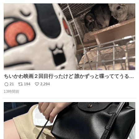
数
ス
ね
ト
数
数
ちいかわ映画２回目行ったけど 誰かずっと喋っててうるさ
かった 許せねえ
21
194
2,294
返
リ
い
13時間前
信
ポ
い
数
ス
ね
ト
数
数