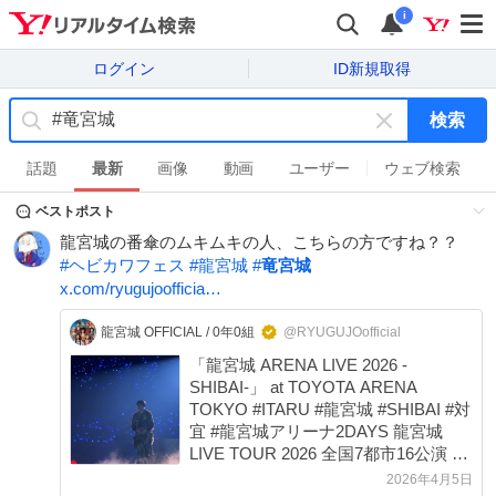
i
ログイン
ID新規取得
検索
キ
ー
話題
最新
画像
動画
ユーザー
ウェブ検索
ワ
ベストポスト
ー
ド
龍宮城の番傘のムキムキの人、こちらの方ですね？？
を
#
ヘビカワフェス
#
龍宮城
#
竜宮城
消
x.com/ryugujoofficia…
す
龍宮城 OFFICIAL / 0年0組
@RYUGUJOofficial
「龍宮城 ARENA LIVE 2026 -
SHIBAI-」 at TOYOTA ARENA
TOKYO #ITARU #龍宮城 #SHIBAI #対
宜 #龍宮城アリーナ2DAYS 龍宮城
LIVE TOUR 2026 全国7都市16公演 🎫
FC2次チケット先行 ryugujo-
2026年4月5日