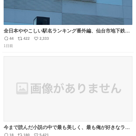
全日本ややこしい駅名ランキング番外編、仙台市地下鉄川
内駅
44
422
2,333
返
リ
い
1日前
信
ポ
い
数
ス
ね
ト
数
数
今まで読んだ小説の中で最も美しく、最も俺が好きなラス
トシーン
18
180
5,421