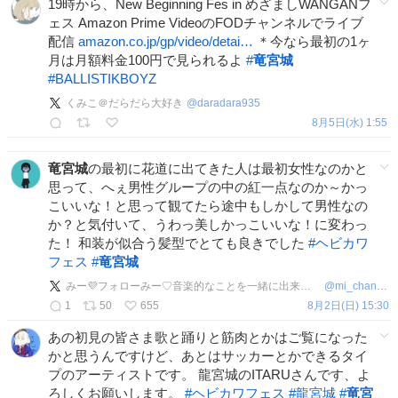
19時から、New Beginning Fes in めざましWANGANフ
ェス Amazon Prime VideoのFODチャンネルでライブ
配信
amazon.co.jp/gp/video/detai…
＊今なら最初の1ヶ
月は月額料金100円で見られるよ
#
竜宮城
#
BALLISTIKBOYZ
くみこ＠だらだら大好き
@
daradara935
8月5日(水) 1:55
竜宮城
の最初に花道に出てきた人は最初女性なのかと
思って、へぇ男性グループの中の紅一点なのか～かっ
こいいな！と思って観てたら途中もしかして男性なの
か？と気付いて、うわっ美しかっこいいな！に変わっ
た！ 和装が似合う髪型でとても良きでした
#
ヘビカワ
フェス
#
竜宮城
みー💜フォローみー♡音楽的なことを一緒に出来たらいいな
@
mi_channel4
1
50
655
8月2日(日) 15:30
あの初見の皆さま歌と踊りと筋肉とかはご覧になった
かと思うんですけど、あとはサッカーとかできるタイ
プのアーティストです。 龍宮城のITARUさんです、よ
ろしくお願いします。
#
ヘビカワフェス
#
龍宮城
#
竜宮