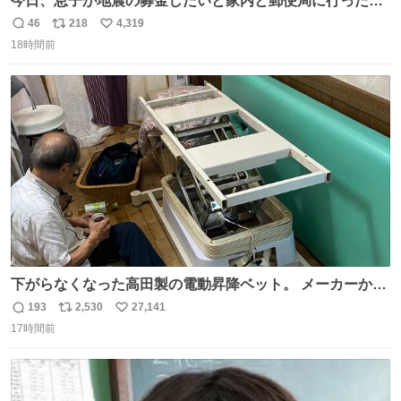
今日、息子が地震の募金したいと家内と郵便局に行ったみ
たいです。おもちゃとか買う選択肢もあったと思うけど、
46
218
4,319
返
リ
い
自分で貯めてた2万円を役に立てて欲しい、みんなも元気
18時間前
信
ポ
い
になって欲しいと。家内も一緒に募金したので、自分も何
数
ス
ね
かできたらなぁと思いました。
ト
数
数
下がらなくなった高田製の電動昇降ベット。 メーカーから
は、完全に見放されたんですが、 見事に85歳の父が治しま
193
2,530
27,141
返
リ
い
した。 うちの父は、トヨタカローラのボディをオート生産
17時間前
信
ポ
い
する、工業ロボットの製作者なんですが、 父が電動ベット
数
ス
ね
の配線をハンダで修理している横で、
ト
数
数