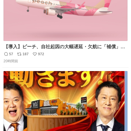
【導入】ピーチ、自社起因の大幅遅延・欠航に「補償」開
始へ news.livedoor.com/article/detail… 同社に起因する理
57
187
972
返
リ
い
由によって大幅遅延や欠航が発生した場合、乗客が負担し
20時間前
信
ポ
い
た宿泊費や交通費を、領収書の事後申請に基づき、国内線
数
ス
ね
は1人あたり上限1万円、国際線は上限2万円まで支払う。
ト
数
数