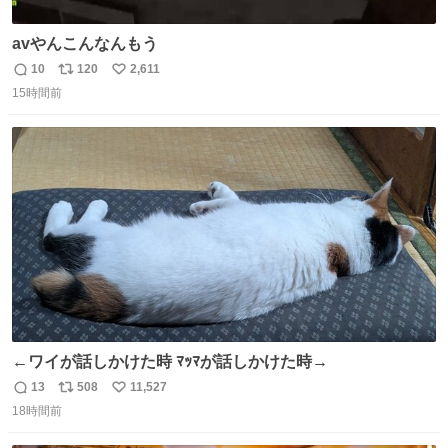
avやんこんなんもう
10
120
2,611
返
リ
い
15時間前
信
ポ
い
数
ス
ね
ト
数
数
←ワイが話しかけた時 ﾏｯﾏが話しかけた時→
13
508
11,527
返
リ
い
18時間前
信
ポ
い
数
ス
ね