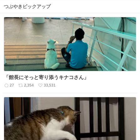
つぶやきピックアップ
「館長にそっと寄り添うキナコさん」
27
2,354
33,531
返
リ
い
信
ポ
い
数
ス
ね
ト
数
数