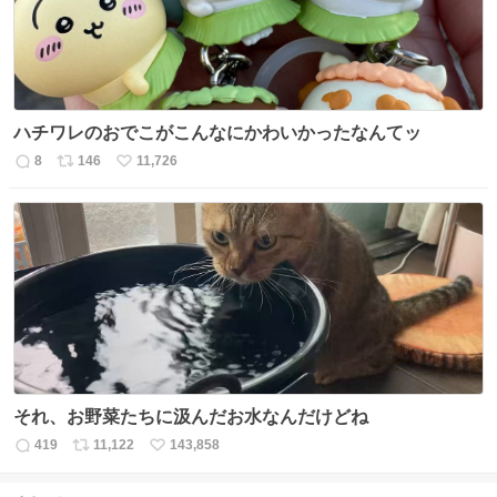
ハチワレのおでこがこんなにかわいかったなんてッ
8
146
11,726
返
リ
い
信
ポ
い
数
ス
ね
ト
数
数
それ、お野菜たちに汲んだお水なんだけどね
419
11,122
143,858
返
リ
い
信
ポ
い