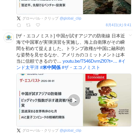
グローバル・クリップ
@
global_clip
8月4日(火) 9:41
[ザ・エコノミスト] 中国が試すアジアの防衛線 日本近
海で中国軍が実弾演習を実施し、海上自衛隊がその瞬
間を初めて捉えました。トランプ政権が中国に融和的
な姿勢を見せるなか、アメリカのコミットメントは本
当に信頼できるので…
youtu.be/T546DvrnZf0?t=…
#
イ
ンド太平洋
#
米中関係
#
ザ・エコノミスト
グローバル・クリップ
@
global_clip