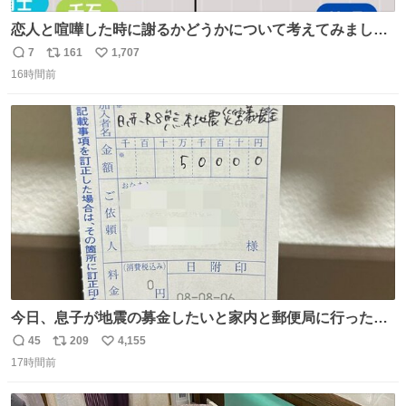
恋人と喧嘩した時に謝るかどうかについて考えてみました
💭 ▶︎自分から謝る or 悪くないなら謝らない ▶︎ねちねちす
7
161
1,707
返
リ
い
る or さっぱりしている 個人的見解です！色々と許してく
16時間前
信
ポ
い
ださい！
数
ス
ね
ト
数
数
今日、息子が地震の募金したいと家内と郵便局に行ったみ
たいです。おもちゃとか買う選択肢もあったと思うけど、
45
209
4,155
返
リ
い
自分で貯めてた2万円を役に立てて欲しい、みんなも元気
17時間前
信
ポ
い
になって欲しいと。家内も一緒に募金したので、自分も何
数
ス
ね
かできたらなぁと思いました。