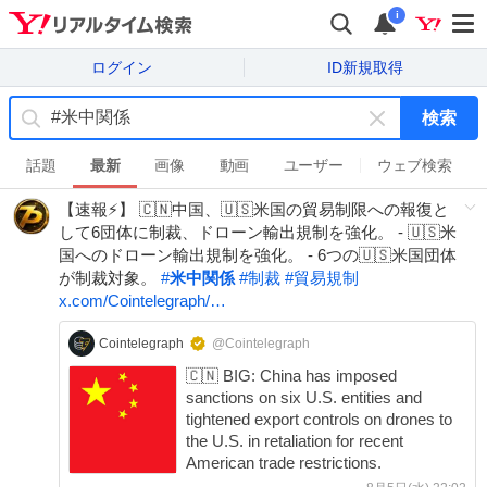
i
ログイン
ID新規取得
検索
キ
ー
話題
最新
画像
動画
ユーザー
ウェブ検索
ワ
【速報⚡】 🇨🇳中国、🇺🇸米国の貿易制限への報復と
ー
して6団体に制裁、ドローン輸出規制を強化。 - 🇺🇸米
ド
国へのドローン輸出規制を強化。 - 6つの🇺🇸米国団体
を
が制裁対象。
#
米中関係
#
制裁
#
貿易規制
消
x.com/Cointelegraph/…
す
Cointelegraph
@Cointelegraph
🇨🇳 BIG: China has imposed
sanctions on six U.S. entities and
tightened export controls on drones to
the U.S. in retaliation for recent
American trade restrictions.