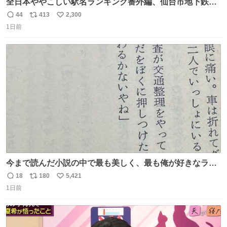
全日本ややこしい駅名ランキング番外編、仙台市地下鉄川
内駅
44
413
2,300
返
リ
い
1日前
信
ポ
い
数
ス
ね
ト
数
数
今まで読んだ小説の中で最も美しく、最も俺が好きなラス
トシーン
18
180
5,421
返
リ
い
1日前
信
ポ
い
数
ス
ね
ト
数
数