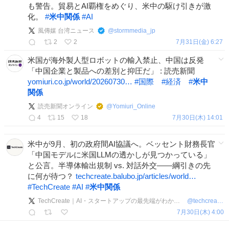
も警告。貿易とAI覇権をめぐり、米中の駆け引きが激
化。
#
米中関係
#
AI
風傳媒 台湾ニュース
@
stormmedia_jp
2
2
7月31日(金) 6:27
米国が海外製人型ロボットの輸入禁止、中国は反発
「中国企業と製品への差別と抑圧だ」 : 読売新聞
yomiuri.co.jp/world/20260730…
#
国際
#
経済
#
米中
関係
読売新聞オンライン
@
Yomiuri_Online
4
15
18
7月30日(木) 14:01
米中が9月、初の政府間AI協議へ。ベッセント財務長官
「中国モデルに米国LLMの透かしが見つかっている」
と公言。半導体輸出規制 vs. 対話外交——綱引きの先
に何が待つ？
techcreate.balubo.jp/articles/world…
#
TechCreate
#
AI
#
米中関係
TechCreate｜AI・スタートアップの最先端がわかるテックメディア
@
techcreate_jp
7月30日(木) 4:00