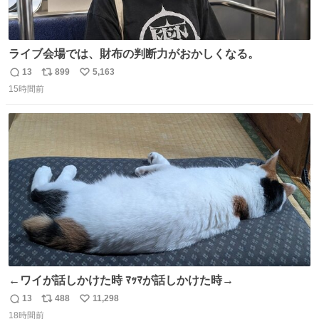
ライブ会場では、財布の判断力がおかしくなる。
13
899
5,163
返
リ
い
15時間前
信
ポ
い
数
ス
ね
ト
数
数
←ワイが話しかけた時 ﾏｯﾏが話しかけた時→
13
488
11,298
返
リ
い
18時間前