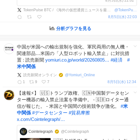
8月5日(水) 22:02
TokenPulse BTC / 《海外の仮想通貨ニュースを最速で毎日お届け！》
@
TokenPulseJP
8月5日(水) 22:03
分析グラフを見る
中国が米国への輸出規制を強化、軍民両用の無人機・
関連部品…米国の「人型ロボット輸入禁止」に対抗措
置 : 読売新聞
yomiuri.co.jp/world/20260805…
#
経済
#
米中関係
読売新聞オンライン
@
Yomiuri_Online
1
9
7
8月5日(水) 12:34
【速報⚡】 🇺🇸トランプ政権、🇨🇳中国製データセン
ター機器の輸入禁止法案を準備中。 - 🇬🇧ロイター通
信が報じた。 - 米国と中国間の技術競争が激化。
#
米
中関係
#
データセンター
#
貿易摩擦
x.com/Cointelegraph/…
Cointelegraph
@Cointelegraph