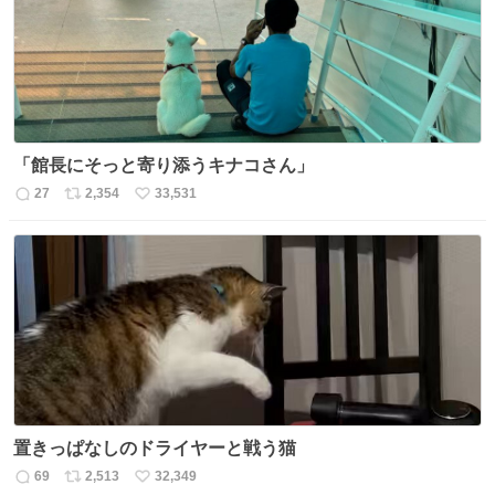
「館長にそっと寄り添うキナコさん」
27
2,354
33,531
返
リ
い
信
ポ
い
数
ス
ね
ト
数
数
置きっぱなしのドライヤーと戦う猫
69
2,513
32,349
返
リ
い