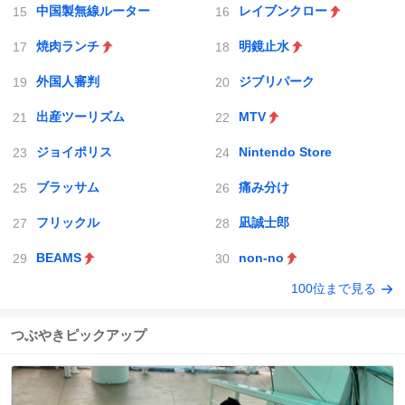
中国製無線ルーター
レイブンクロー
焼肉ランチ
明鏡止水
外国人審判
ジブリパーク
出産ツーリズム
MTV
ジョイポリス
Nintendo Store
ブラッサム
痛み分け
フリックル
凪誠士郎
BEAMS
non-no
100位まで見る
つぶやきピックアップ