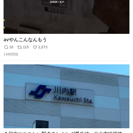
avやんこんなんもう
10
115
2,573
返
リ
い
14時間前
信
ポ
い
数
ス
ね
ト
数
数