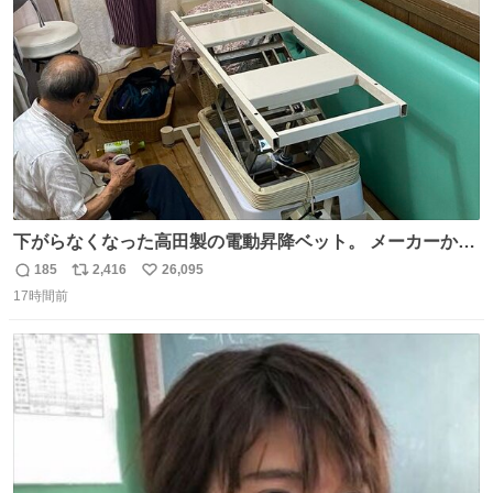
ト
数
数
下がらなくなった高田製の電動昇降ベット。 メーカーから
は、完全に見放されたんですが、 見事に85歳の父が治しま
185
2,416
26,095
返
リ
い
した。 うちの父は、トヨタカローラのボディをオート生産
17時間前
信
ポ
い
する、工業ロボットの製作者なんですが、 父が電動ベット
数
ス
ね
の配線をハンダで修理している横で、
ト
数
数