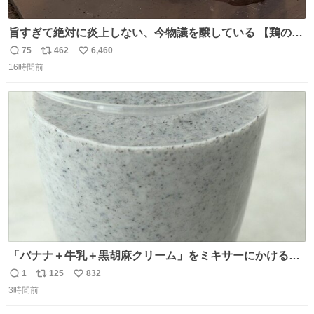
旨すぎて絶対に炎上しない、今物議を醸している 【鶏のた
たき】 を家で作る方法を教えます 鶏もも肉に特別な処理を
75
462
6,460
返
リ
い
して大葉やみょうがなどの薬味と一緒にいただきます 夏に
16時間前
信
ポ
い
食うとたまりません この調理法、絶対覚えた方がいいです
数
ス
ね
youtu.be/s0jWxvy14_4
ト
数
数
「バナナ＋牛乳＋黒胡麻クリーム」をミキサーにかけるだ
けで、濃厚な黒胡麻スムージーができます！ バナナの甘み
1
125
832
返
リ
い
と黒胡麻の香ばしさは相性◎なので、ぜひ試してみてくだ
3時間前
信
ポ
い
さい👌✨ #バナナの日
数
ス
ね