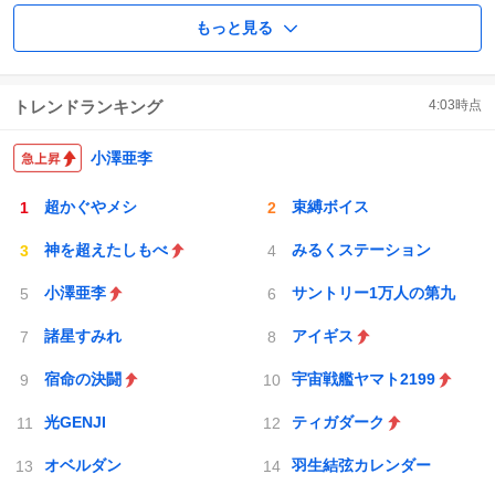
もっと見る
トレンドランキング
4:03
時点
小澤亜李
超かぐやメシ
束縛ボイス
神を超えたしもべ
みるくステーション
小澤亜李
サントリー1万人の第九
諸星すみれ
アイギス
宿命の決闘
宇宙戦艦ヤマト2199
光GENJI
ティガダーク
オベルダン
羽生結弦カレンダー