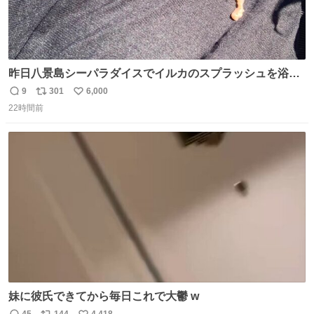
昨日八景島シーパラダイスでイルカのスプラッシュを浴び
たらゲソのおまけがついてきました。誰の食べカスかわか
9
301
6,000
返
リ
い
らないけど、とても愛おしいです。こんなおまけまで付け
22時間前
信
ポ
い
てもらって感謝しかありません。 #ふれあいラグーン #横
数
ス
ね
浜八景島シーパラダイス
ト
数
数
妹に彼氏できてから毎日これで大鬱 w
45
144
4,418