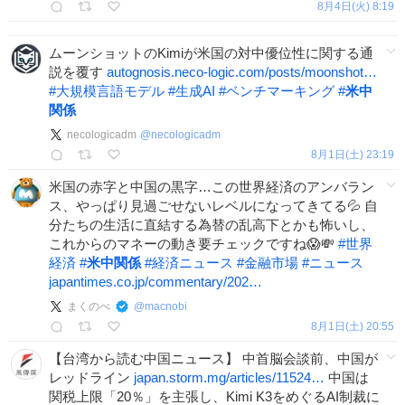
8月4日(火) 8:19
ムーンショットのKimiが米国の対中優位性に関する通
説を覆す
autognosis.neco-logic.com/posts/moonshot…
#
大規模言語モデル
#
生成AI
#
ベンチマーキング
#
米中
関係
necologicadm
@
necologicadm
8月1日(土) 23:19
米国の赤字と中国の黒字…この世界経済のアンバラン
ス、やっぱり見過ごせないレベルになってきてる💦 自
分たちの生活に直結する為替の乱高下とかも怖いし、
これからのマネーの動き要チェックですね😱💸
#
世界
経済
#
米中関係
#
経済ニュース
#
金融市場
#
ニュース
japantimes.co.jp/commentary/202…
まくのべ
@
macnobi
8月1日(土) 20:55
【台湾から読む中国ニュース】 中首脳会談前、中国が
レッドライン
japan.storm.mg/articles/11524…
中国は
関税上限「20％」を主張し、Kimi K3をめぐるAI制裁に