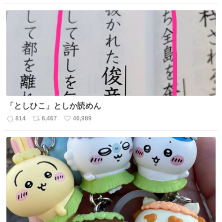
信
ポ
い
数
ス
ね
ト
数
数
「としひこ」としか読めん
814
6,467
46,989
返
リ
い
信
ポ
い
数
ス
ね
ト
数
数