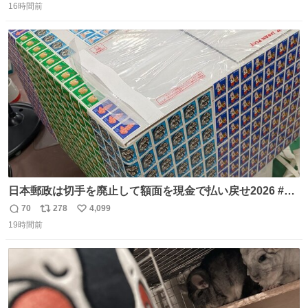
16時間前
信
ポ
い
数
ス
ね
ト
数
数
日本郵政は切手を廃止して額面を現金で払い戻せ2026 #日
本郵政 @JapanPostHD_PR
70
278
4,099
返
リ
い
19時間前
信
ポ
い
数
ス
ね
ト
数
数