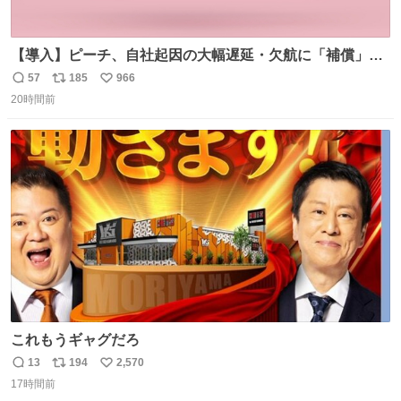
【導入】ピーチ、自社起因の大幅遅延・欠航に「補償」開
始へ news.livedoor.com/article/detail… 同社に起因する理
57
185
966
返
リ
い
由によって大幅遅延や欠航が発生した場合、乗客が負担し
20時間前
信
ポ
い
た宿泊費や交通費を、領収書の事後申請に基づき、国内線
数
ス
ね
は1人あたり上限1万円、国際線は上限2万円まで支払う。
ト
数
数
これもうギャグだろ
13
194
2,570
返
リ
い
17時間前
信
ポ
い