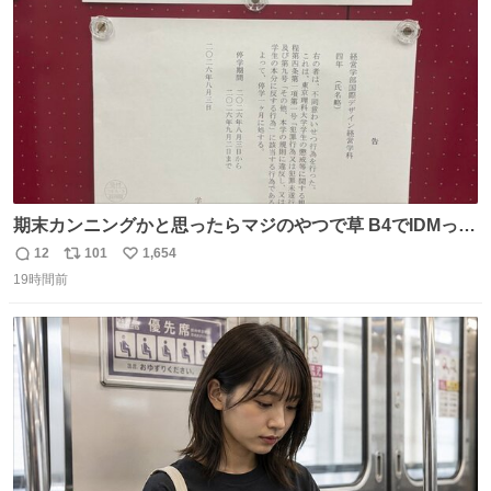
数
期末カンニングかと思ったらマジのやつで草 B4でIDMって
ことはおそらく就職だし、内定取り消し？ それと夏休み期
12
101
1,654
返
リ
い
間の停学って無意味じゃね？
19時間前
信
ポ
い
数
ス
ね
ト
数
数