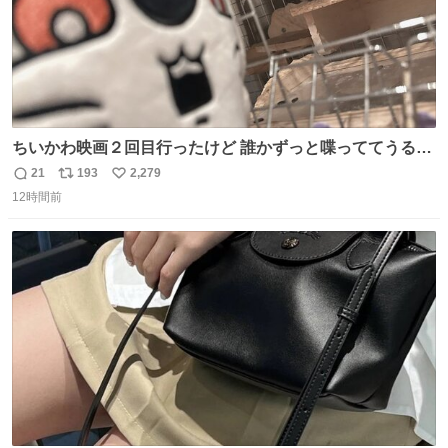
ちいかわ映画２回目行ったけど 誰かずっと喋っててうるさ
かった 許せねえ
21
193
2,279
返
リ
い
12時間前
信
ポ
い
数
ス
ね
ト
数
数