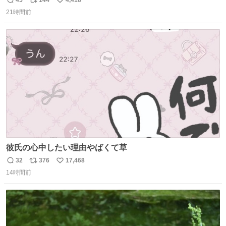
返
リ
い
21時間前
信
ポ
い
数
ス
ね
ト
数
数
彼氏の心中したい理由やばくて草
32
376
17,468
返
リ
い
14時間前
信
ポ
い
数
ス
ね
ト
数
数