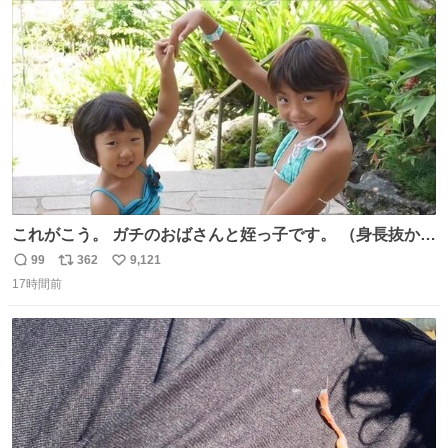
ト
数
数
これがこう。 ガチのおばさんと姪っ子です。 （身長抜かさ
れててしぬ笑） #ヤツルギ12 #家族でヒロイン
99
362
9,121
返
リ
い
17時間前
信
ポ
い
数
ス
ね
ト
数
数