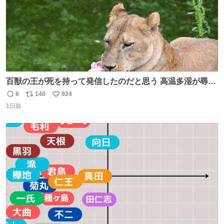
百獣の王が死を持って発信したのだと思う 高温多湿が尋常
でない日本の夏 どうか早急に飼育の環境を見直して 動物の
6
140
924
返
リ
い
命を護ってください…と 治療中のライオンが助かりますよ
1日前
信
ポ
い
うに すべての動物の命が護られますように 2026.7.3📷多摩
数
ス
ね
動物公園にて 残念ながら個体の識別は出来ません
ト
数
数