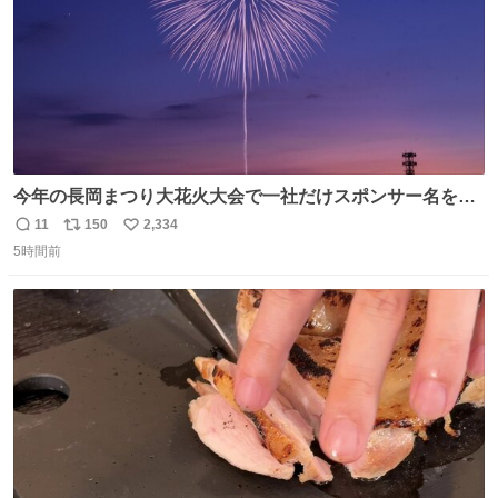
今年の長岡まつり大花火大会で一社だけスポンサー名をア
ナウンスされずに花火打ち揚げされた企業が有った。 企業
11
150
2,334
返
リ
い
名から今更ながらその理由が解った😢
5時間前
信
ポ
い
数
ス
ね
ト
数
数