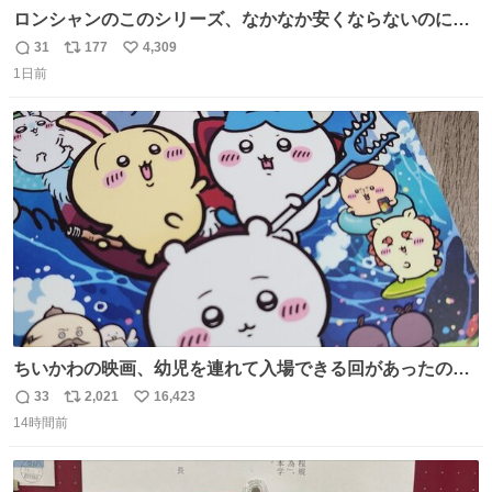
ロンシャンのこのシリーズ、なかなか安くならないのにセ
ール価格になってる🖤✨レザーなのが反則級にかわいい。
31
177
4,309
返
リ
い
持ってるだけでコーデが格上げされる。
1日前
信
ポ
い
数
ス
ね
ト
数
数
ちいかわの映画、幼児を連れて入場できる回があったので
子どもを連れて観てきたんですけど、セイレーンの登場シ
33
2,021
16,423
返
リ
い
ーンで場内のベビーが一斉に泣き出してたのがとてもよい
14時間前
信
ポ
い
映画体験でした。
数
ス
ね
ト
数