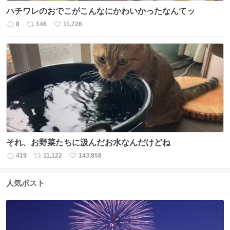
ハチワレのおでこがこんなにかわいかったなんてッ
8
146
11,726
返
リ
い
信
ポ
い
数
ス
ね
ト
数
数
それ、お野菜たちに汲んだお水なんだけどね
419
11,122
143,858
返
リ
い
信
ポ
い
数
ス
ね
人気ポスト
ト
数
数