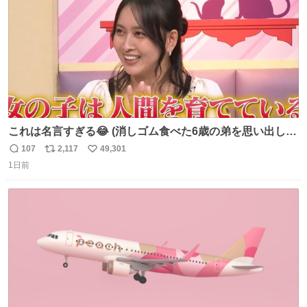
これは名言すぎる😂 (消しゴム食べた6歳の弟を思い出しな
がら)
107
2,117
49,301
返
リ
い
1日前
信
ポ
い
数
ス
ね
ト
数
数