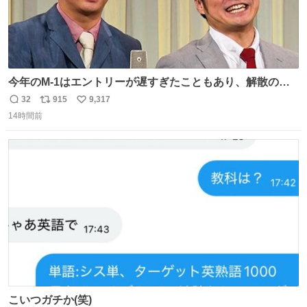
今年のM-1はエントリーが遅すぎたこともあり、解散の可
能性を作り出してからのスタート！！ 遅くなって申し訳な
32
915
9,317
返
リ
い
い🙏 エントリーナンバーは「GO!無策!」でかなり覚えやす
14時間前
信
ポ
い
い！応援をお願いすることになりそう！！
数
ス
ね
ト
数
数
こいつガチか(笑)