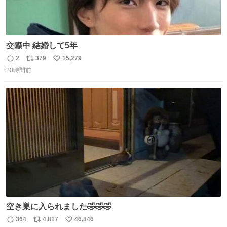
交際中 結婚して5年
2
379
15,279
返
リ
い
20時間前
信
ポ
い
数
ス
ね
ト
数
数
空き巣に入られました🤣🤣🤣
364
4,817
46,846
返
リ
い