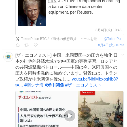
🇺🇸 JUST IN: Trump admin is drafting
a ban on Chinese data center
equipment, per Reuters.
8月4日(火) 10:43
TokenPulse BTC / 《海外の仮想通貨ニュースを最速で毎日お届け！》
@
TokenPulseJP
8月4日(火) 10:53
[ザ・エコノミスト] 中国、米同盟国への圧力を強化 日
本の排他的経済水域での中国軍の実弾演習、ロシアと
の共同爆撃機パトロール――中国は今、米同盟国への
圧力を同時多発的に強めています。背景には、トラン
プ政権が中米関係を優先し…
youtu.be/NhIMbxoqNb8?
t=…
#
南シナ海
#
米中関係
#
ザ・エコノミスト