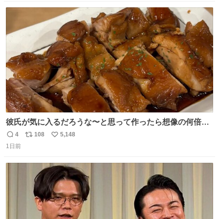
数
ス
ね
ト
数
数
彼氏が気に入るだろうな〜と思って作ったら想像の何倍も
美味しい美味しい言ってくれて嬉しい
4
108
5,148
返
リ
い
1日前
信
ポ
い
数
ス
ね
ト
数
数