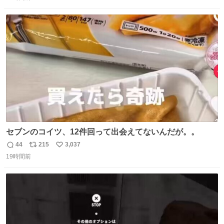
信
ポ
い
数
ス
ね
ト
数
数
セブンのコイツ、12件回って出会えてないんだが。。
44
215
3,037
返
リ
い
19時間前
信
ポ
い
数
ス
ね
ト
数
数