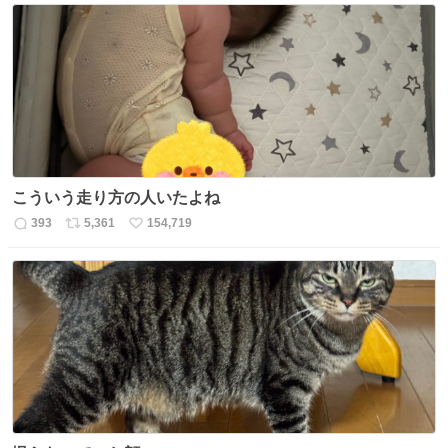
数
ス
ね
ト
数
数
こういう走り方の人いたよね
393
5,361
154,719
返
リ
い
信
ポ
い
数
ス
ね
ト
数
数