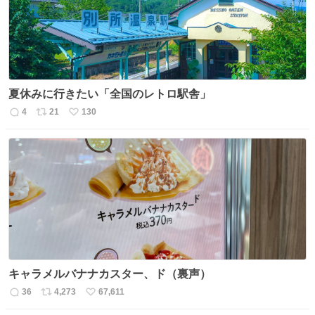
夏休みに行きたい「全国のレトロ駅舎」
4
21
130
返
リ
い
信
ポ
い
数
ス
ね
ト
数
数
キャラメルバナナカスター、ド（裏声）
36
4,273
67,611
返
リ
い
信
ポ
い