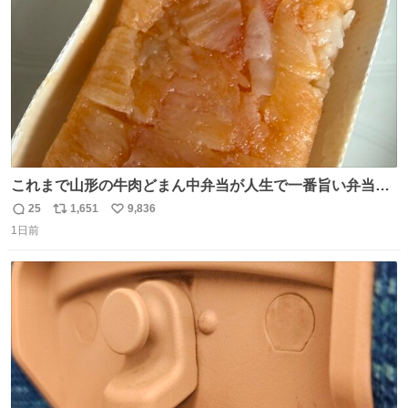
数
これまで山形の牛肉どまん中弁当が人生で一番旨い弁当だ
ったのだが、それを遥かに超える弁当発見。 個人的に駅弁
25
1,651
9,836
返
リ
い
＆空弁ランキングぶっち切りで首位を独走しているお弁当
1日前
信
ポ
い
です🥹 福岡空港＆博多駅で購入可🍱 博多駅界隈にステイさ
数
ス
ね
れてるクルーの方は駅での購入が断然オススメです👍 #え
ト
数
数
んがわ明太寿司