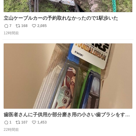
立山ケーブルカーの予約取れなかったので1駅歩いた
7
168
2,085
返
リ
い
12時間前
信
ポ
い
数
ス
ね
ト
数
数
歯医者さんに子供用か部分磨き用の小さい歯ブラシをすす
められたので今日から私の歯ブラシこれ
1
107
1,453
返
リ
い
22時間前
信
ポ
い