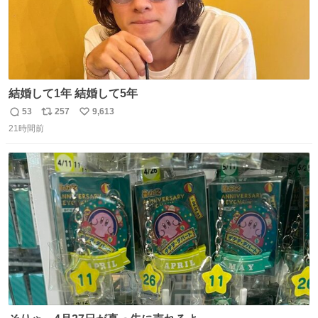
結婚して1年 結婚して5年
53
257
9,613
返
リ
い
21時間前
信
ポ
い
数
ス
ね
ト
数
数