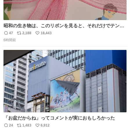
昭和の生き物は、このリボンを見ると、それだけでテンシ
ョンが上がるのである。
47
2,188
18,443
返
リ
い
6時間前
信
ポ
い
数
ス
ね
ト
数
数
「お盆だからね」ってコメントが実におもしろかった
24
1,483
6,912
返
リ
い