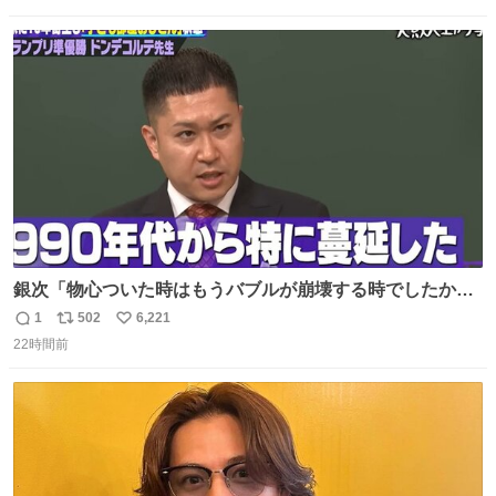
数
ス
ね
ト
数
数
銀次「物心ついた時はもうバブルが崩壊する時でしたか
ら。不況の中に育ち、自分の好きなことをして、夢を叶え
1
502
6,221
返
リ
い
なさいと、いうふうに言われました。その1990年代から特
22時間前
信
ポ
い
に蔓延しましたこの個人主義教育が生み出した化け物、そ
数
ス
ね
れが私 渡辺銀次でございます」
ト
数
数
youtu.be/QBDnUH0BFPQ