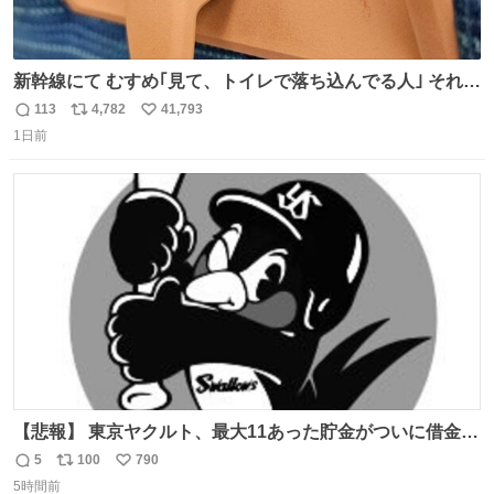
新幹線にて むすめ｢見て、トイレで落ち込んでる人｣ それに
しか見えなくなった どうしてくれるんだ
113
4,782
41,793
返
リ
い
1日前
信
ポ
い
数
ス
ね
ト
数
数
【悲報】 東京ヤクルト、最大11あった貯金がついに借金2
桁の10に到達… 6月以降は借金20オーバーととんでもない
5
100
790
返
リ
い
失速ぶりを見せています。
5時間前
信
ポ
い