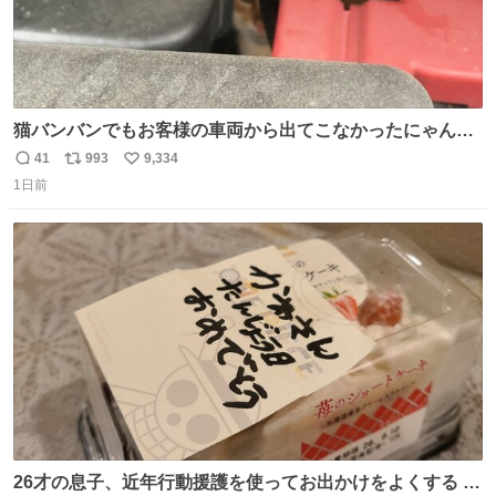
猫バンバンでもお客様の車両から出てこなかったにゃんこ
🐈 救出しようとした工場長が腕を引っ掻かれ、ぱんぱんに
41
993
9,334
返
リ
い
膨れ上がり、傷だらけ血だらけになりながらも何とか救出
1日前
信
ポ
い
したこの子はその後、工場長の家の子になりました😌💕
数
ス
ね
ト
数
数
26才の息子、近年行動援護を使ってお出かけをよくする 親