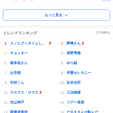
10:58
もっと見る
トレンドランキング
13:59
時点
スノとグッタイムしよう
野崎さん
チョッキー
長野専務
柄本佑さん
ゆり組
お市様
卒業セレモニー
竹村くん
近本光司
テルマエ・ロマエ
三法師様
次は神戸
ツアー発表
眼窩底骨折
だるまさんが転んだ