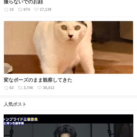
撮らないでのお顔
10
674
17,139
返
リ
い
信
ポ
い
数
ス
ね
ト
数
数
変なポーズのまま観察してきた
62
3,746
38,412
返
リ
い
信
ポ
い
数
ス
ね
人気ポスト
ト
数
数