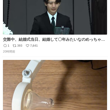
交際中、結婚式当日、結婚して〇年みたいなのめっちゃ見
るようになって今これ
1
393
7,641
返
リ
い
20時間前
信
ポ
い
数
ス
ね
ト
数
数