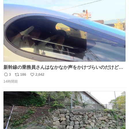
ト
数
数
新幹線の乗務員さんはなかなか声をかけづらいのだけど😅
ルミエールの運転士さん、運転台にカメラマン向けたらお
3
186
2,042
返
リ
い
二人で敬礼🫡✨ 暗くて上手く撮れないなぁ…な顔してた
14時間前
信
ポ
い
ら、わざわざ車外に出て来てくださり✨ 「フリー素材なの
数
ス
ね
で載せて大丈夫です！」と自ら言ってくださる親切気さく
ト
数
数
なS運転士さん感謝