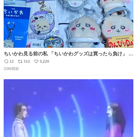
ちいかわ見る前の私 「ちいかわグッズは買ったら負け」 今
「  ︎︎ ︎︎ 」
12
312
5,220
返
リ
い
20時間前
信
ポ
い
数
ス
ね
ト
数
数