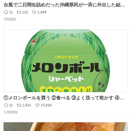
台風で二日間缶詰めだった沖縄県民が一斉に外出した結
果、パルコの駐車場フル満車🤣
11
115
1,499
返
リ
い
7時間前
信
ポ
い
数
ス
ね
ト
数
数
①メロンボールを買う ②食べる ③よく洗って乾かす ④か
わいい
11
1,921
15,056
返
リ
い
12時間前
信
ポ
い
数
ス
ね
ト
数