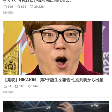
そりゃ、4月27日が真っ先に売れるよ。
199
838
30,228
返
リ
い
9時間前
信
ポ
い
数
ス
ね
ト
数
数
【発表】HIKAKIN、第2子誕生を報告 性別判明から出産ま
で半年以上の記録を公開
34
103
744
返
リ
い
news.livedoor.com/article/detail… HIKAKINが9日、
6時間前
信
ポ
い
YouTubeチャンネルを更新し、第2子となる男児が誕生し
数
ス
ね
たことを報告。「てんやわんやの半年間でしたが、命がけ
ト
数
数
で頑張ってくれた妻には感謝しかありません」と記した。