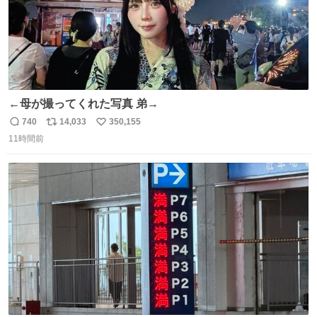
←母が撮ってくれた写真 弟→
740
14,033
350,155
返
リ
い
11時間前
信
ポ
い
数
ス
ね
ト
数
数