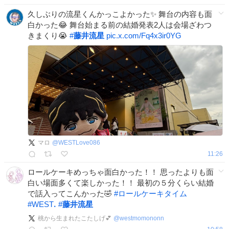
久しぶりの流星くんかっこよかった✨️ 舞台の内容も面
白かった😂 舞台始まる前の結婚発表2人は会場ざわつ
きまくり😭
#
藤井流星
pic.x.com/Fq4x3ir0YG
マロ
@
WESTLove086
11:26
ロールケーキめっちゃ面白かった！！ 思ったよりも面
白い場面多くて楽しかった！！ 最初の５分くらい結婚
で話入ってこんかった🤣
#
ロールケーキタイム
#
WESTꓸ
#
藤井流星
桃から生まれたこたしげ💕
@
westmomononn