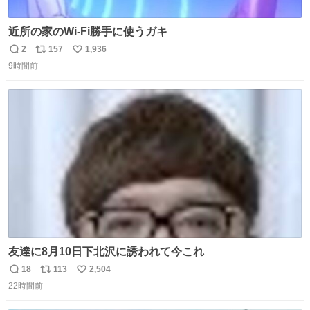
近所の家のWi-Fi勝手に使うガキ
2
157
1,936
返
リ
い
9時間前
信
ポ
い
数
ス
ね
ト
数
数
友達に8月10日下北沢に誘われて今これ
18
113
2,504
返
リ
い
22時間前
信
ポ
い
数
ス
ね