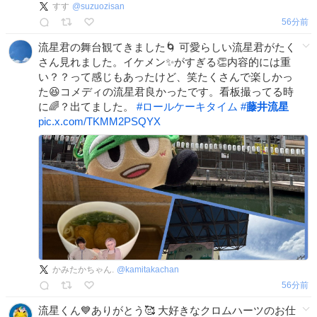
すす
@
suzuozisan
56分前
流星君の舞台観てきました🌀 可愛らしい流星君がたく
さん見れました。イケメン✨がすぎる👏内容的には重
い？？って感じもあったけど、笑たくさんで楽しかっ
た😆コメディの流星君良かったです。看板撮ってる時
に🌈？出てました。
#
ロールケーキタイム
#
藤井流星
pic.x.com/TKMM2PSQYX
かみたかちゃん.
@
kamitakachan
56分前
流星くん💙ありがとう🥰 大好きなクロムハーツのお仕