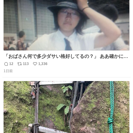
「おばさん何で多少ダサい格好してるの？」 ああ確かに多
少ダサいな。君達が大人になる時にはこんな格好しなくて
12
113
1,336
返
リ
い
済むと良いな
1日前
信
ポ
い
数
ス
ね
ト
数
数