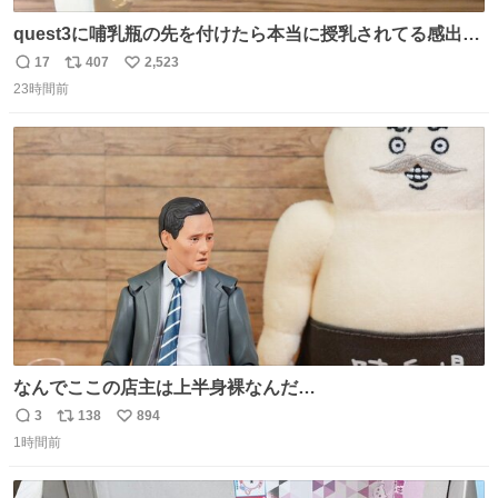
quest3に哺乳瓶の先を付けたら本当に授乳されてる感出る
はず！
17
407
2,523
返
リ
い
23時間前
信
ポ
い
数
ス
ね
ト
数
数
なんでここの店主は上半身裸なんだ…
3
138
894
返
リ
い
1時間前
信
ポ
い
数
ス
ね
ト
数