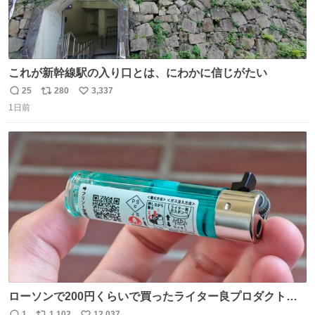
これが新幹線駅の入り口とは、にわかに信じがたい
25
280
3,337
返
リ
い
1日前
信
ポ
い
数
ス
ね
ト
数
数
ローソンで200円くらいで買ったライター良プロダクトだ
これ 質感めっちゃ良い ガス充填とフリント交換もできてマ
1
1,102
12,037