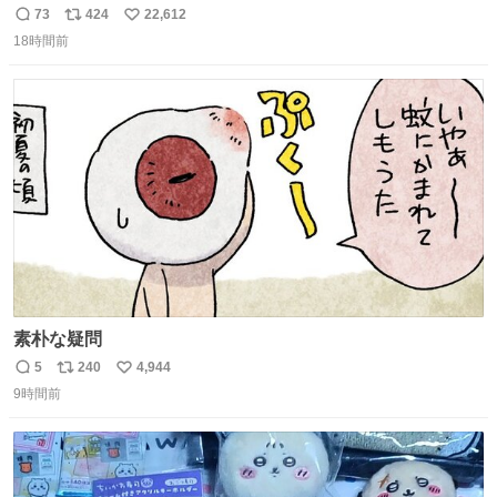
との外出はもう嫌らしい。 中身は小学生位なのに小癪な😅
73
424
22,612
返
リ
い
昨日は夜のショッピングモールに行った 先に寝といてよ❗
18時間前
信
ポ
い
と何度も何度も言い残して。 起きたら冷蔵庫に… ああ、こ
数
ス
ね
れ買いに行ってくれたんだ…😭
ト
数
数
素朴な疑問
5
240
4,944
返
リ
い
9時間前
信
ポ
い
数
ス
ね
ト
数
数