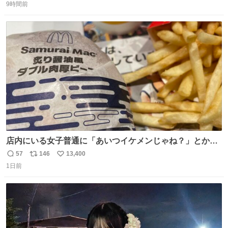
9時間前
信
ポ
い
数
ス
ね
ト
数
数
店内にいる女子普通に「あいつイケメンじゃね？」とか
「スマホの持ち方きもw」とか大声で騒いでて怖い
57
146
13,400
返
リ
い
1日前
信
ポ
い
数
ス
ね
ト
数
数