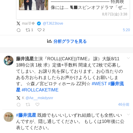
────────────────── 特典映
像には… 🐈‍⬛スピンオフドラマ「ぜん
ぶ、幸子のためだから」（前編/後
8月7日(金) 3:38
編） 🌟スペシャルメイキング映像 ❤️‍🔥
mai🐰🍓
@
TJ623love
スペシャル座談会 📸制作発表 を収録
1
2
5:20
予定！
分析グラフを見る
藤井流星
主演『ROLL((CAKE))TIME』 譲）大阪8/11
18時公演 1枚 求）定価+手数料 間違えて2枚で応募し
てしまい、お譲り先を探しております。お心当たりの
ある方おられましたらお声かけよろしくお願いしま
す。 ☆森ノ宮ピロティホール ZZ列☆
#
WEST
#
藤井流
星
#
ROLLCAKETIME
K
@
Ae__mskdysnr
46分前
#
藤井流星
既婚でもいいしいずれ結婚しても全然いい
んですが、隠し通してください。 もしくは10年後に公
表してください。