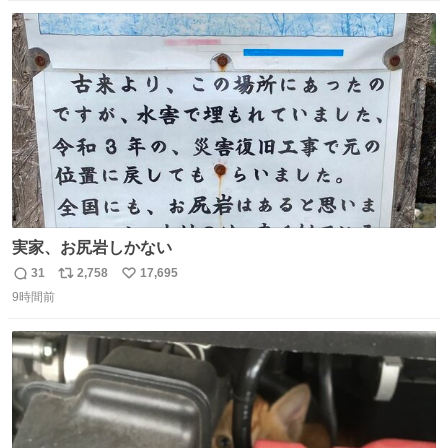
数
ス
ね
ト
数
数
実家、お尻岩しかない
31
2,758
17,695
返
リ
い
9時間前
信
ポ
い
数
ス
ね
ト
数
数