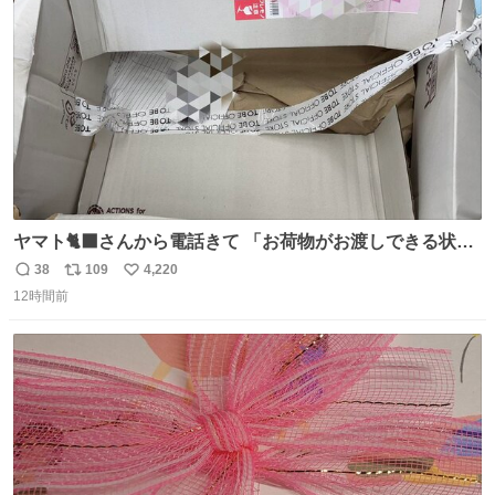
数
ヤマト🐈‍⬛さんから電話きて 「お荷物がお渡しできる状況
でない程潰れてまして」って えっ😳 見に行くとこの状態
38
109
4,220
返
リ
い
😭 海渡ってくる時に潰れたっぽい 「一旦戻して新しいの
12時間前
信
ポ
い
送ってもらいます」みたいに言ってたから 在庫ないし💦 っ
数
ス
ね
て事で中身無事だったから連れて帰って来た😅 壊れる物な
ト
数
数
くて良かった