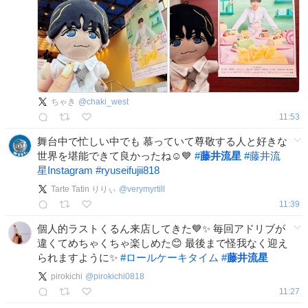
ちゃき
@
chaki_west
11:53
舞台中で忙しい中でも 慕っていて尊敬する人と好きな
世界を堪能できて良かったね☺️💙
#
藤井流星
#
藤井流
星Instagram
#
ryuseifujii818
Tarte Tatin りりぃ
@
verymyrtill
11:39
個人的ラストくるん来店してきた💙✨ 毎回アドリブが
違くてめちゃくちゃ楽しめた😊 最後まで怪我なく迎え
られますように✨️
#
ロールケーキタイム
#
藤井流星
pirokichi
@
pirokichi0818
11:27