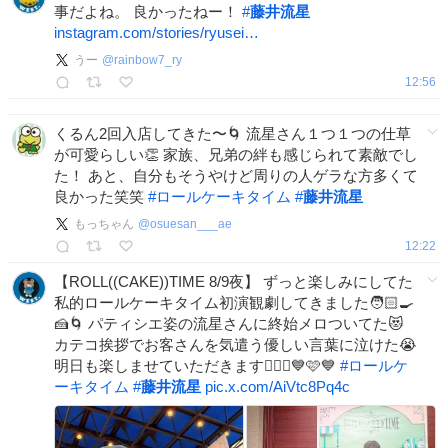
事だよね。 良かったねー！
#
藤井流星
instagram.com/stories/ryusei…
うー
@
rainbow7_ry
12:56
くるん2回入店してきた〜🌀 流星さん１つ１つの仕草
が可愛らしい👏 家族、兄弟の絆も感じられて素敵でし
た！ あと、自分もそうやけど周りの人ゲラな方多くて
良かった笑笑
#
ロールケーキタイム
#
藤井流星
もっちゃん
@
osuesan___ae
12:22
【ROLL((CAKE))TIME 8/9夜】 ずっと楽しみにしてた
私的ロールケーキタイム初演観劇してきました🧑🏻‍🍳
🍰🌀 パティシエ姿の流星さんに終始メロついてた😻
カテコ挨拶でお客さんを気遣う優しい言葉に泣けた😭
明日も楽しませていただきます🙇🏻‍♀️💙🩷💙
#
ロールケ
ーキタイム
#
藤井流星
pic.x.com/AiVtc8Pq4c