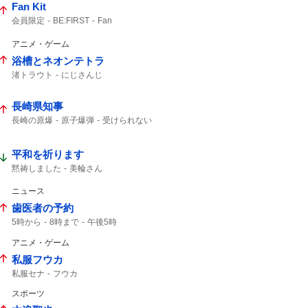
Fan Kit
会員限定
BE:FIRST
Fan
アニメ・ゲーム
浴槽とネオンテトラ
渚トラウト
にじさんじ
長崎県知事
長崎の原爆
原子爆弾
受けられない
午前11時
打たれた
平和を祈ります
黙祷しました
美輪さん
ニュース
歯医者の予約
5時から
8時まで
午後5時
アニメ・ゲーム
私服フウカ
私服セナ
フウカ
スポーツ