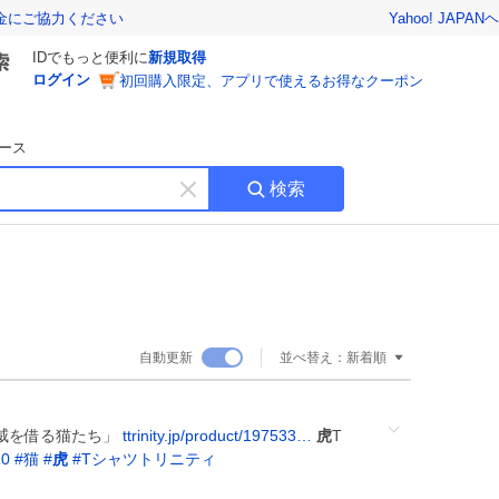
Yahoo! JAPAN
ヘ
金にご協力ください
IDでもっと便利に
新規取得
ログイン
初回購入限定、アプリで使えるお得なクーポン
ース
検索
キ
ー
ワ
ー
ド
を
消
自動更新
並べ替え：
新着順
す
威を借る猫たち」
ttrinity.jp/product/197533…
虎
T
10
#
猫
#
虎
#
Tシャツトリニティ