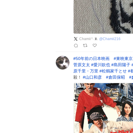
Chamii🪡🧵
@
Chamii216
#
50年前の日本映画
#
東映東京
菅原文太
#
愛川欽也
#
島田陽子
原千里・万里
#
松鶴家千とせ
#
殺！
#
山口和彦
#
倉田保昭
#