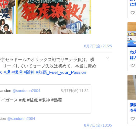
に
と
い
む・
い
い
いでね⚠
ね
自
数
8月7日(金) 21:25
ね
ほ
で京セラドームのオリックス戦でサヨナラ負け。横
wwww
。リードしていてセーブ失敗は初めて。本当に責め
い
ゅ
ス
#
虎
#
猛虎
#
阪神
#
熱覇_Fuel_your_Passion
私
い
を
ね
な
数
奥
ssion
@sunduren2004
8月7日(金) 11:32
ど
タイガース #虎 #猛虎 #阪神 #熱覇
か
新
じ
を
よ？
思
ッ
ion
@
sunduren2004
い
い
と
8月7日(金) 13:05
ベ
い
た
www
ね