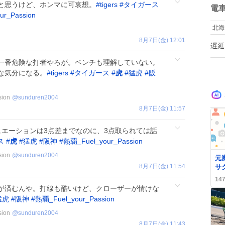
と思うけど、ホンマに可哀想。
#
tigers
#
タイガース
ン
数
電
r_Passion
北海
8月7日(金) 12:01
遅延
一番危険な打者やろが。ベンチも理解していない。
な気分になる。
#
tigers
#
タイガース
#
虎
#
猛虎
#
阪
ion
@
sunduren2004
8月7日(金) 11:57
ュエーションは3点差までなのに、3点取られては話
ス
#
虎
#
猛虎
#
阪神
#
熱覇_Fuel_your_Passion
ion
@
sunduren2004
元
8月7日(金) 11:54
サ
ト
14
ン
が済むんや。打線も酷いけど、クローザーが情けな
共
猛虎
#
阪神
#
熱覇_Fuel_your_Passion
ion
@
sunduren2004
8月7日(金) 11:43