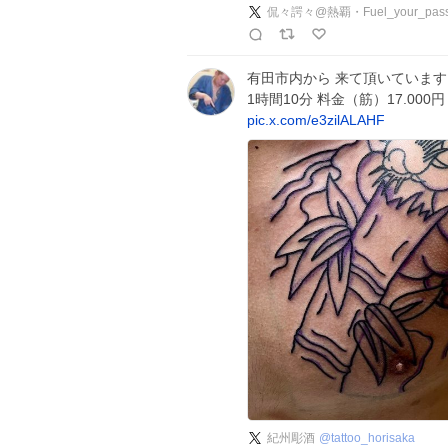
侃々諤々@熱覇・Fuel_your_pass
有田市内から 来て頂いています 
1時間10分 料金（筋）17.000
pic.x.com/e3zilALAHF
紀州彫酒
@
tattoo_horisaka