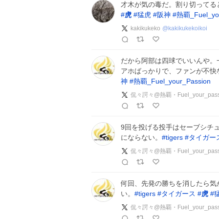
才木が気の毒だ。割り切ってる
#
虎
#
猛虎
#
阪神
#
熱覇_Fuel_you
kakikukeko
@
kakikukekoikoi
だから阿部は四球でいいんや。
アホばっかりで、ファンが不快
神
#
熱覇_Fuel_your_Passion
侃々諤々@熱覇・Fuel_your_pass
9回を投げる投手はセーブシチ
にならない。
#
tigers
#
タイガー
侃々諤々@熱覇・Fuel_your_pass
何回、先発の勝ちを消したら気
い。
#
tigers
#
タイガース
#
虎
#
侃々諤々@熱覇・Fuel_your_pass