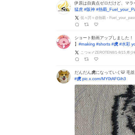
伊原は自責点ゼロだけど、マラ
猛虎
#
阪神
#
熱覇_Fuel_your_Pa
侃々諤々@熱覇・Fuel_your_pass
ショート動画アップしました！ 
】
#
making
#
shorts
#
虎
#
水彩
y
こつｗ🦴ZEROTEN8/1-8/15,希少
だんだん
虎
になっていく🐯 毛並み刺
#
虎
pic.x.com/MY0tAFGih3