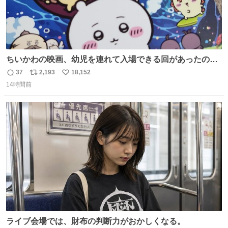
ちいかわの映画、幼児を連れて入場できる回があったので
子どもを連れて観てきたんですけど、セイレーンの登場シ
37
2,193
18,152
返
リ
い
ーンで場内のベビーが一斉に泣き出してたのがとてもよい
14時間前
信
ポ
い
映画体験でした。
数
ス
ね
ト
数
数
ライブ会場では、財布の判断力がおかしくなる。