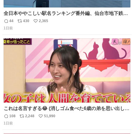
全日本ややこしい駅名ランキング番外編、仙台市地下鉄川
内駅
44
430
2,365
返
リ
い
1日前
信
ポ
い
数
ス
ね
ト
数
数
これは名言すぎる😂 (消しゴム食べた6歳の弟を思い出しな
がら)
108
2,248
51,990
返
リ
い
1日前
信
ポ
い
数
ス
ね