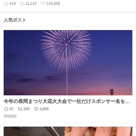
419
11,122
143,858
返
リ
い
信
ポ
い
数
ス
ね
人気ポスト
ト
数
数
今年の長岡まつり大花火大会で一社だけスポンサー名をア
ナウンスされずに花火打ち揚げされた企業が有った。 企業
47
295
4,896
返
リ
い
名から今更ながらその理由が解った😢
5時間前
信
ポ
い
数
ス
ね
ト
数