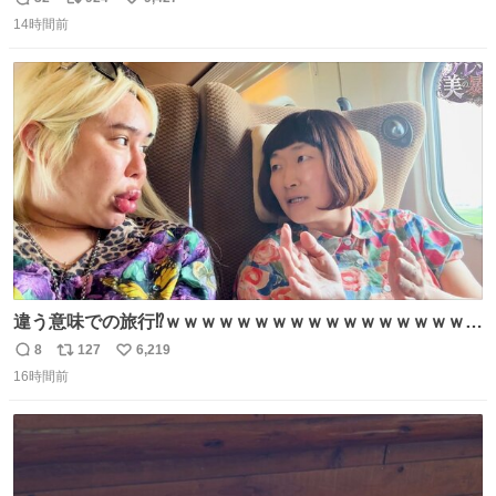
返
リ
い
い🙏 エントリーナンバーは「GO!無策!」でかなり覚えやす
14時間前
信
ポ
い
い！応援をお願いすることになりそう！！
数
ス
ね
ト
数
数
違う意味での旅行⁉️ｗｗｗｗｗｗｗｗｗｗｗｗｗｗｗｗｗｗ
ｗ
8
127
6,219
返
リ
い
16時間前
信
ポ
い
数
ス
ね
ト
数
数