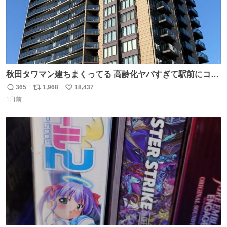
秋田タワマン建ちまくってる 高齢化ヤバすぎて駅前にコン
パクトシティつくって高齢者を住ませる考えらしい 病院も
365
1,968
18,437
返
リ
い
全部駅前にある
1日前
信
ポ
い
数
ス
ね
ト
数
数