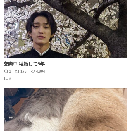
数
交際中 結婚して5年
1
173
4,804
返
リ
い
1日前
信
ポ
い
数
ス
ね
ト
数
数