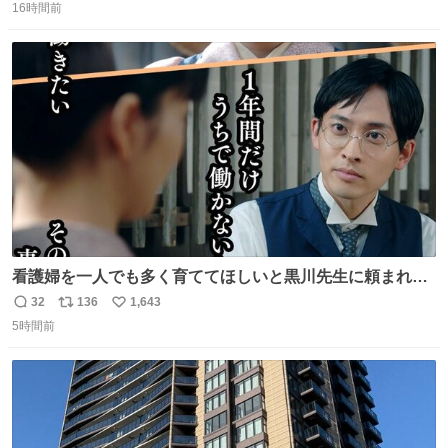
優秀な母親ではないかもしれません。でも、だからこそ、
16時間前
信
ポ
い
私はそういう母親が大好きです。今も昔もすごくリラック
数
ス
ね
スします。「優秀」と「良い」は別なんですよね。 1/2
ト
数
数
看護婦を一人でも多く育ててほしいと黒川先生に頼まれ、
１年間だけ黒川病院で働くことにしたりん。 直美はその１
32
136
1,643
返
リ
い
年間で恵風看護婦会を立て直すと話しました。 👇このシー
5時間前
信
ポ
い
ンをぜひ本編で web.nhk/tv/an/kazekaor… #朝ドラ #風薫
数
ス
ね
る 見上愛 上坂樹里 平埜生成
ト
数
数