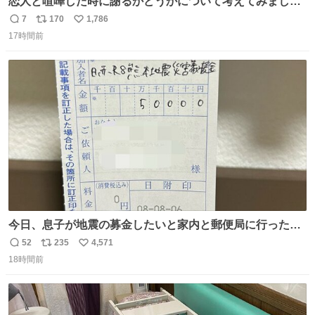
恋人と喧嘩した時に謝るかどうかについて考えてみました
💭 ▶︎自分から謝る or 悪くないなら謝らない ▶︎ねちねちす
7
170
1,786
返
リ
い
る or さっぱりしている 個人的見解です！色々と許してく
17時間前
信
ポ
い
ださい！
数
ス
ね
ト
数
数
今日、息子が地震の募金したいと家内と郵便局に行ったみ
たいです。おもちゃとか買う選択肢もあったと思うけど、
52
235
4,571
返
リ
い
自分で貯めてた2万円を役に立てて欲しい、みんなも元気
18時間前
信
ポ
い
になって欲しいと。家内も一緒に募金したので、自分も何
数
ス
ね
かできたらなぁと思いました。
ト
数
数