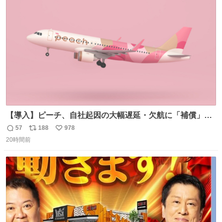
ト
数
数
【導入】ピーチ、自社起因の大幅遅延・欠航に「補償」開
始へ news.livedoor.com/article/detail… 同社に起因する理
57
188
978
返
リ
い
由によって大幅遅延や欠航が発生した場合、乗客が負担し
20時間前
信
ポ
い
た宿泊費や交通費を、領収書の事後申請に基づき、国内線
数
ス
ね
は1人あたり上限1万円、国際線は上限2万円まで支払う。
ト
数
数