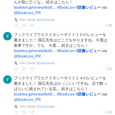
んが急に亡くな... 続きはこちら！
booklive.jp/review/list/ti…
#
BookLive
#
読書レビュー
via
@BookLive_PR
Yoko Sampi
@
yokosampi
2:39
ブックライブでエクスタシーサイド１５のレビューを
書きました！ 国広先生はどこでもやりますね。今度は
倉庫ですか。でも、今度... 続きはこちら！
booklive.jp/review/list/ti…
#
BookLive
#
読書レビュー
via
@BookLive_PR
Yoko Sampi
@
yokosampi
2:22
ブックライブでエクスタシーサイド１４のレビューを
書きました！ 国広先生はかっこいいですね。店で酔っ
ぱらいに絡まれている花... 続きはこちら！
booklive.jp/review/list/ti…
#
BookLive
#
読書レビュー
via
@BookLive_PR
Yoko Sampi
@
yokosampi
2:16