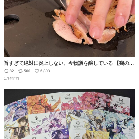
数
旨すぎて絶対に炎上しない、今物議を醸している 【鶏のた
たき】 を家で作る方法を教えます 鶏もも肉に特別な処理を
82
500
6,893
返
リ
い
して大葉やみょうがなどの薬味と一緒にいただきます 夏に
17時間前
信
ポ
い
食うとたまりません この調理法、絶対覚えた方がいいです
数
ス
ね
youtu.be/s0jWxvy14_4
ト
数
数