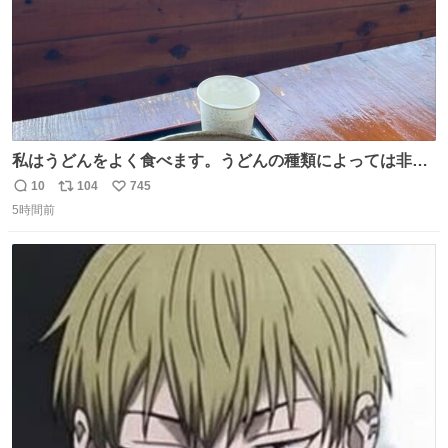
私はうどんをよく食べます。うどんの種類によっては非常
食にもなります。生うどんは消費期限が短く、冷凍うどん
10
104
745
返
リ
い
は長持ちする代わりに停電に弱いので、乾麺タイプのうど
5時間前
信
ポ
い
んなら水分が少なく長期保存するのにおすすめです。アル
数
ス
ね
ファ化米や缶詰など、色々な非常食がありますが、うどん
ト
数
数
もいかがでしょうか？