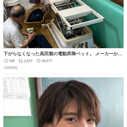
下がらなくなった高田製の電動昇降ベット。 メーカーから
は、完全に見放されたんですが、 見事に85歳の父が治しま
198
2,637
28,077
返
リ
い
した。 うちの父は、トヨタカローラのボディをオート生産
18時間前
信
ポ
い
する、工業ロボットの製作者なんですが、 父が電動ベット
数
ス
ね
の配線をハンダで修理している横で、
ト
数
数