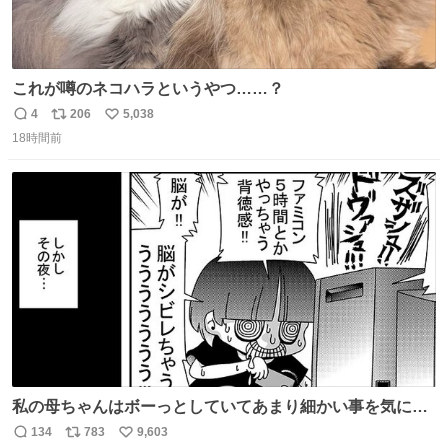
これが噂のネコハラというやつ……？
4
206
5,038
返
リ
い
18時間前
信
ポ
い
数
ス
ね
ト
数
数
私の母ちゃんはボーっとしていてあまり細かい事を気にし
ません。優秀な人の多い現代の価値観から見ると、あまり
134
783
9,603
返
リ
い