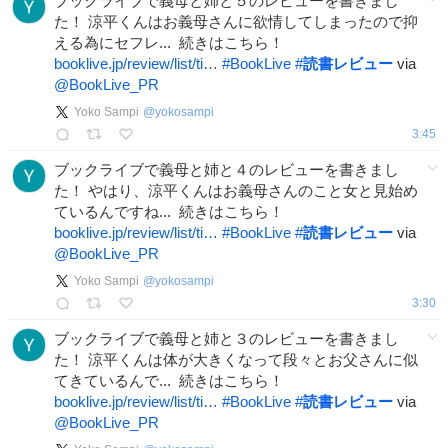
ブックライブで義母と姉と５のレビューを書きまし
た！ 涼平くんはお義母さんに欲情してしまったので抑
える為にセフレ... 続きはこちら！
booklive.jp/review/list/ti…
#
BookLive
#
読書レビュー
via
@BookLive_PR
Yoko Sampi
@
yokosampi
3:45
ブックライブで義母と姉と４のレビューを書きまし
た！ やはり、涼平くんはお義母さんのこと女と見始め
ているんですね... 続きはこちら！
booklive.jp/review/list/ti…
#
BookLive
#
読書レビュー
via
@BookLive_PR
Yoko Sampi
@
yokosampi
3:30
ブックライブで義母と姉と３のレビューを書きまし
た！ 涼平くんは体が大きくなって段々とお父さんに似
てきているんで... 続きはこちら！
booklive.jp/review/list/ti…
#
BookLive
#
読書レビュー
via
@BookLive_PR