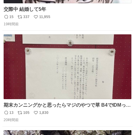
交際中 結婚して5年
15
337
11,955
返
リ
い
19時間前
信
ポ
い
数
ス
ね
ト
数
数
期末カンニングかと思ったらマジのやつで草 B4でIDMって
ことはおそらく就職だし、内定取り消し？ それと夏休み期
13
105
1,830
返
リ
い
間の停学って無意味じゃね？
20時間前
信
ポ
い
数
ス
ね
ト
数