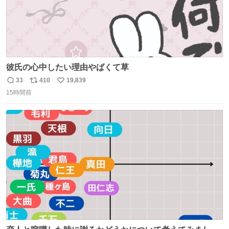
彼氏の心中したい理由やばくて草
33
410
19,839
返
リ
い
15時間前
信
ポ
い
数
ス
ね
ト
数
数