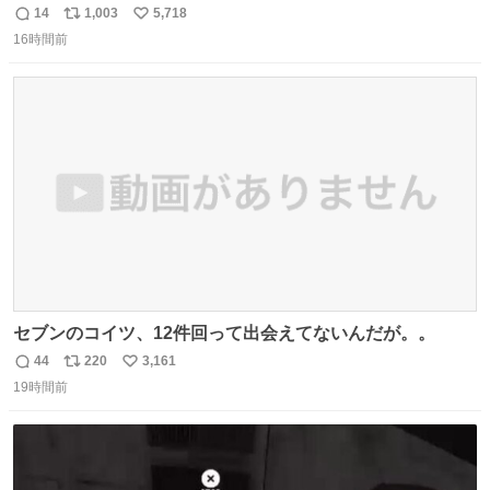
14
1,003
5,718
返
リ
い
16時間前
信
ポ
い
数
ス
ね
ト
数
数
セブンのコイツ、12件回って出会えてないんだが。。
44
220
3,161
返
リ
い
19時間前
信
ポ
い
数
ス
ね
ト
数
数