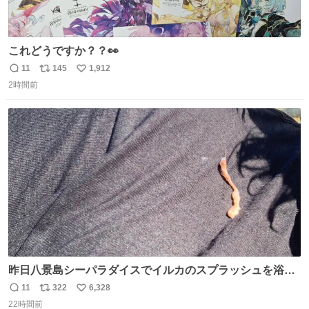
これどうですか？？👀
11
145
1,912
返
リ
い
2時間前
信
ポ
い
数
ス
ね
ト
数
数
昨日八景島シーパラダイスでイルカのスプラッシュを浴び
たらゲソのおまけがついてきました。誰の食べカスかわか
11
322
6,328
返
リ
い
らないけど、とても愛おしいです。こんなおまけまで付け
22時間前
信
ポ
い