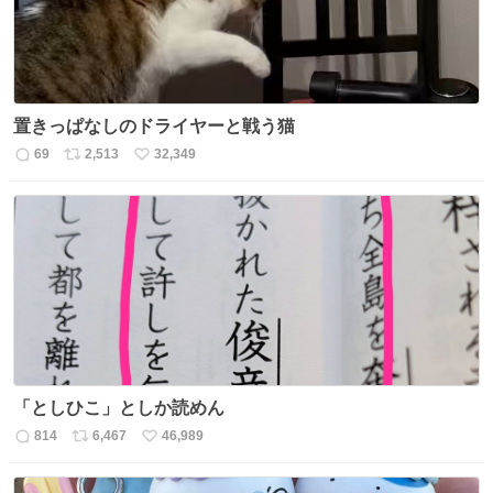
置きっぱなしのドライヤーと戦う猫
69
2,513
32,349
返
リ
い
信
ポ
い
数
ス
ね
ト
数
数
「としひこ」としか読めん
814
6,467
46,989
返
リ
い
信
ポ
い
数
ス
ね