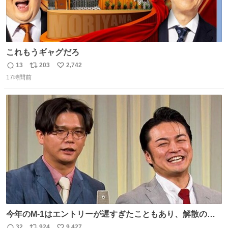
これもうギャグだろ
13
203
2,742
返
リ
い
17時間前
信
ポ
い
数
ス
ね
ト
数
数
今年のM-1はエントリーが遅すぎたこともあり、解散の可
能性を作り出してからのスタート！！ 遅くなって申し訳な
32
924
9,427