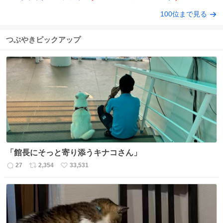
100位まで見る
つぶやきピックアップ
「館長にそっと寄り添うキナコさん」
27
2,354
33,531
返
リ
い
信
ポ
い
数
ス
ね
ト
数
数