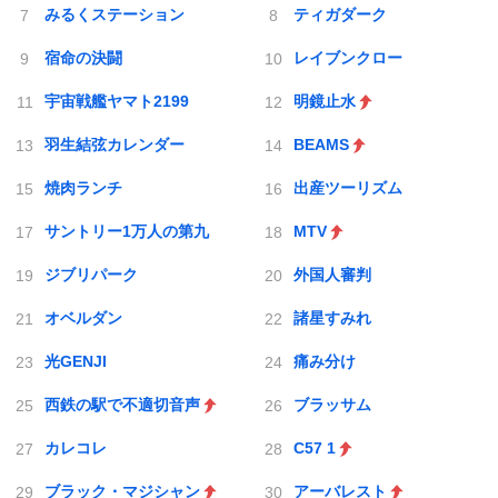
みるくステーション
ティガダーク
宿命の決闘
レイブンクロー
宇宙戦艦ヤマト2199
明鏡止水
羽生結弦カレンダー
BEAMS
焼肉ランチ
出産ツーリズム
サントリー1万人の第九
MTV
ジブリパーク
外国人審判
オベルダン
諸星すみれ
光GENJI
痛み分け
西鉄の駅で不適切音声
ブラッサム
カレコレ
C57 1
ブラック・マジシャン
アーバレスト