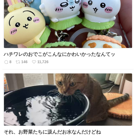
ト
数
数
ハチワレのおでこがこんなにかわいかったなんてッ
8
146
11,726
返
リ
い
信
ポ
い
数
ス
ね
ト
数
数
それ、お野菜たちに汲んだお水なんだけどね