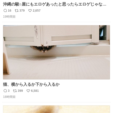
沖縄の駿○屋にもエロゲあったと思ったらエロゲじゃなか
った
16
379
2,657
返
リ
い
19時間前
信
ポ
い
数
ス
ね
ト
数
数
猫、横から入るか下から入るか
3
399
6,581
返
リ
い
18時間前
信
ポ
い
数
ス
ね
ト
数