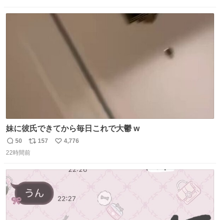
てもらって感謝しかありません。 #ふれあいラグーン #横
数
ス
ね
浜八景島シーパラダイス
ト
数
数
妹に彼氏できてから毎日これで大鬱 w
50
157
4,776
返
リ
い
22時間前
信
ポ
い
数
ス
ね
ト
数
数