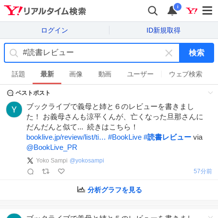
i
ログイン
ID新規取得
検索
キ
ー
話題
最新
画像
動画
ユーザー
ウェブ検索
ワ
ベストポスト
ー
ド
ブックライブで義母と姉と６のレビューを書きまし
を
た！ お義母さんも涼平くんが、亡くなった旦那さんに
消
だんだんと似て... 続きはこちら！
す
booklive.jp/review/list/ti…
#
BookLive
#
読書レビュー
via
@BookLive_PR
Yoko Sampi
@
yokosampi
58分前
分析グラフを見る