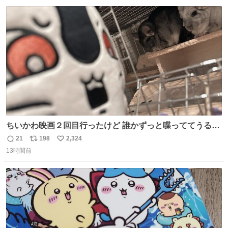
数
ス
ね
ト
数
数
ちいかわ映画２回目行ったけど 誰かずっと喋っててうるさ
かった 許せねえ
21
198
2,324
返
リ
い
13時間前
信
ポ
い
数
ス
ね
ト
数
数