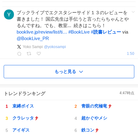
ブックライブでエクスタシーサイド１３のレビューを
書きました！ 国広先生は手伝うと言ったらちゃんとや
るんですね。でも、教室... 続きはこちら！
booklive.jp/review/list/ti…
#
BookLive
#
読書レビュー
via
@BookLive_PR
Yoko Sampi
@
yokosampi
1:50
もっと見る
トレンドランキング
4:47
時点
束縛ボイス
青眼の究極竜
クラレッタ
超かぐやメシ
アイギス
鉄コン