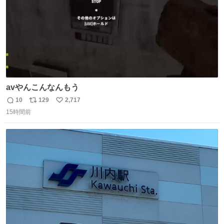
avやんこんなんもう
10
129
2,717
返
リ
い
15時間前
信
ポ
い
数
ス
ね
ト
数
数