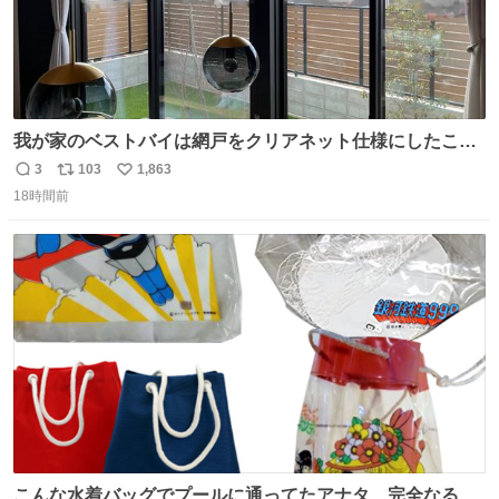
我が家のベストバイは網戸をクリアネット仕様にしたこ
と。網目が細かいから虫の侵入は一切許さないし、見た目
3
103
1,863
返
リ
い
もクリアで網戸の存在を感じない。特筆すべきはその値
18時間前
信
ポ
い
段。家全体(9箇所)でも3万円でお釣りが来るという超最強
数
ス
ね
コスパ。これから家を建てる方は迷わず採用してほしい。
ト
数
数
こんな水着バッグでプールに通ってたアナタ、完全なる同