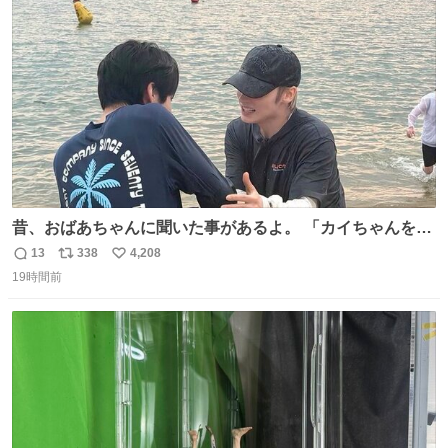
ト
数
数
昔、おばあちゃんに聞いた事があるよ。 「カイちゃんをい
じめると、アイツが海から上がって来るぞ。」って。
13
338
4,208
返
リ
い
19時間前
信
ポ
い
数
ス
ね
ト
数
数