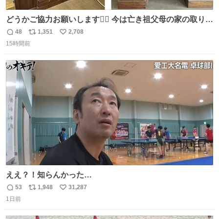
どうかご協力お願いします🙇‍♂️ 今は亡き祖父母の家の取り壊
しが決まり、どうしても処分して欲しくない食器棚と机の
48
1,351
2,708
返
リ
い
引き取り手を探しております この2つは私の祖母が当初一
15時間前
信
ポ
い
目惚れで購入したもので、祖母はc型肝炎で58歳という若
数
ス
ね
さで亡くなりましたが、この家具達をとても大切にしてお
ト
数
数
りました 続く↓
ええ？！知らんかった…
53
1,948
31,287
返
リ
い
1日前
信
ポ
い
数
ス
ね