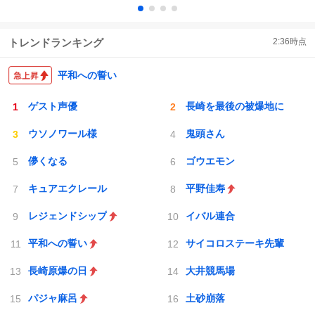
トレンドランキング
2:36
時点
平和への誓い
ゲスト声優
長崎を最後の被爆地に
ウソノワール様
鬼頭さん
儚くなる
ゴウエモン
キュアエクレール
平野佳寿
レジェンドシップ
イバル連合
平和への誓い
サイコロステーキ先輩
長崎原爆の日
大井競馬場
パジャ麻呂
土砂崩落