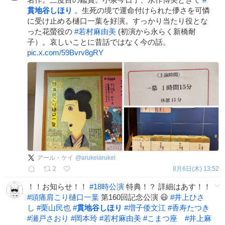
貫地谷しほり
。生死の境で運命付けられた儚さを可憐
に受け止める樋口一葉を好演。すっかり当たり役とな
った花螢役の
#
若村麻由美
(初演から永らく新橋耐
子）。哀しいことに昔話ではなく今の話。
pic.x.com/59Bvrv8gRY
アール・ケイ
@
arukeiarukei
2
8月6日(木) 13:52
！！お知らせ！！
#
18時公演
特典！？ 詳細はあす！！
#
頭痛肩こり樋口一葉
第160回記念公演 😃
#
井上ひさ
し
#
栗山民也
#
貫地谷しほり
#
増子倭文江
#
香寿たつき
#
瀬戸さおり
#
岡本玲
#
若村麻由美
#
こまつ座
#
井上麻