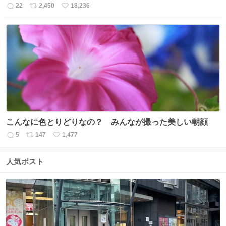
22
2,450
18,236
返
リ
い
信
ポ
い
数
ス
ね
ト
数
数
こんなに色とりどりなの？ みんなが撮った美しい朝顔
5
147
1,477
返
リ
い
信
ポ
い
数
ス
ね
人気ポスト
ト
数
数