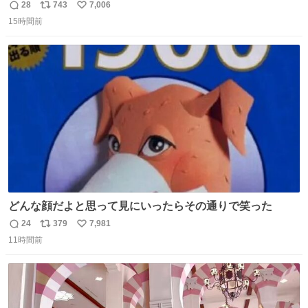
28
743
7,006
返
リ
い
15時間前
信
ポ
い
数
ス
ね
ト
数
数
どんな顔だよと思って見にいったらその通りで笑った
24
379
7,981
返
リ
い
11時間前
信
ポ
い
数
ス
ね
ト
数
数