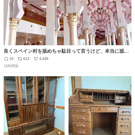
良くスペイン村を舐めちゃ駄目って言うけど、本当に舐め
ちゃ行けないのはスペィン村ホテル🏛🏨 だってロビーから
10
623
4,446
返
リ
い
中庭抜けるだけでこの有様🤩 ディズニーホテル泊まってる
18時間前
信
ポ
い
場所じゃない。 5年振りの志摩スペイン村パルケエスパー
数
ス
ね
ニャは益々素晴らしい場所になってる
ト
数
数