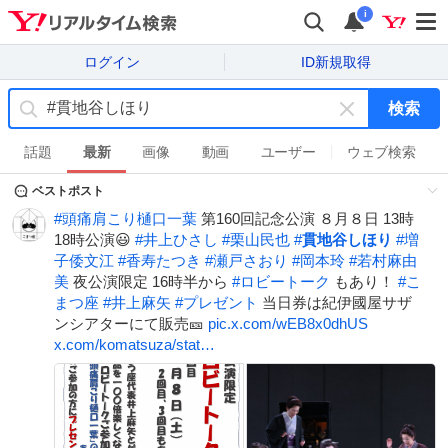
i
ログイン
ID新規取得
検索
キ
ー
話題
最新
画像
動画
ユーザー
ウェブ検索
ワ
ベストポスト
ー
ド
#
頭痛肩こり樋口一葉
第160回記念公演 ８月８日 13時
を
18時公演😃
#
井上ひさし
#
栗山民也
#
貫地谷しほり
#
増
消
子倭文江
#
香寿たつき
#
瀬戸さおり
#
岡本玲
#
若村麻由
す
美
夜公演限定 16時半から
#
ロビートーク
もあり！
#
こ
まつ座
#
井上麻矢
#
プレゼント
当日券は紀伊國屋サザ
ンシアターにて販売🎫
pic.x.com/wEB8x0dhUS
x.com/komatsuza/stat…