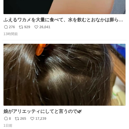
ふえるワカメを大量に食べて、水を飲むとおなかは膨ら
む・・・・！？ ⚠️よい子は絶対マネしないでね⚠️ #夏休み
276
929
26,041
返
リ
い
の自由研究
13時間前
信
ポ
い
数
ス
ね
ト
数
数
娘がアリエッティにしてと言うので🌿
8
265
17,239
返
リ
い
1日前
信
ポ
い