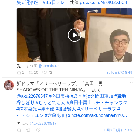
矢
#
明治座
#
BS日テレ
共催
pic.x.com/Nn0fUZXbC4
こまつ座
@
komatsuza
1
10
72
8月6日(木) 8:49
新ドラマ『メリーベリーラブ』『真田十勇士
SHADOWS OF THE TEN NINJA』｜あく
@aku22678547
#
今田美桜
#
岩本照
#
久間田琳加
#
貫地
谷しほり
#
ちりとてちん
#
真田十勇士
#
チ・チャンウク
#
澤本嘉光
#
神田優
#
後藤賢人
#
メリーベリーラブ
#
イ・ジェユン
#
六藤あまね
note.com/akunohana/n/n0…
aku
@
aku22678547
8月3日(月) 15:09