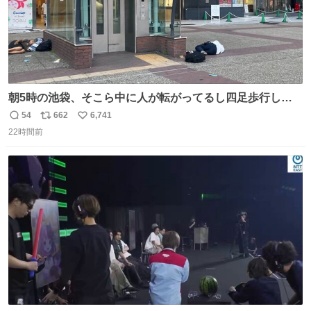
朝5時の池袋、そこら中に人が転がってるし四足歩行して
る人もいるしで良い街だ
54
662
6,741
返
リ
い
22時間前
信
ポ
い
数
ス
ね
ト
数
数