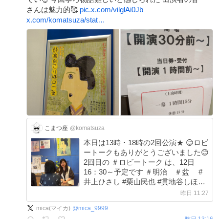
さんは魅力的🥰
pic.x.com/vilglAi0Jb
x.com/komatsuza/stat…
こまつ座
@komatsuza
本日は13時・18時の2回公演★ 😊ロビ
ートークもありがとうございました😊
2回目の ＃ロビートーク は、12日
16：30～予定です ＃明治 ＃盆 #
井上ひさし #栗山民也 #貫地谷しほり
#増子倭文江 #香寿たつき #瀬戸さお
昨日 11:27
り #岡本玲 #若村麻由美 ＃こまつ座
mica(マイカ)
@
mica_9999
第160回記念公演 #井上麻矢
昨日 13:16