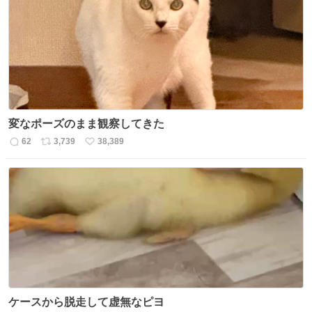
ト
数
数
変なポーズのまま観察してきた
62
3,739
38,389
返
リ
い
信
ポ
い
数
ス
ね
ト
数
数
ケースから脱走して虚無なピヨ