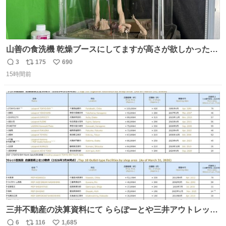
山善の食洗機 乾燥ブースにしてますが高さが欲しかったの
でコレクションケースを置くだけのツルセコ改造 扉が手前
3
175
690
返
リ
い
に開き天井の温度もしっかり上がるのでかなり使いやすく
15時間前
信
ポ
い
なりました😎
数
ス
ね
ト
数
数
三井不動産の決算資料にて ららぽーとや三井アウトレット
パークの店舗別売上高（2025年度）が一部判明
6
116
1,685