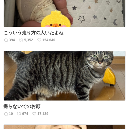
こういう走り方の人いたよね
394
5,352
154,640
返
リ
い
信
ポ
い
数
ス
ね
ト
数
数
撮らないでのお顔
10
674
17,139
返
リ
い
信
ポ
い
数
ス
ね