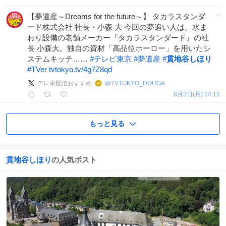
【夢遺産～Dreams for the future～】 タカラスタンダ
ード株式会社 社長・小森 大 今回の夢追い人は、水ま
わり設備の老舗メーカー『タカラスタンダード』の社
長 小森大。独自の資材「高品位ホーロー」を用いたシ
ステムキッチ……
#
テレビ東京
#
夢遺産
#
貫地谷しほり
#
TVer
tvtokyo.tv/4g7Z8qd
テレ東配信おすすめ
@
TVTOKYO_DOUGA
8月3日(月) 14:11
もっと見る
貫地谷しほり
の人気ポスト