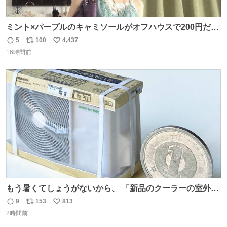
ミント×パープルのキャミソールがオフハウスで200円だっ
た♩
5
100
4,437
返
リ
い
16時間前
信
ポ
い
数
ス
ね
ト
数
数
もう暑くてしょうがないから、 「新品のクーラーの室外機
のミニチュア」 でも見ていってよ
9
153
813
返
リ
い
2時間前
信
ポ
い