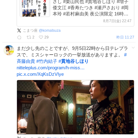
さし #栗山民也 #貫地谷しほり #増子
倭文江 #香寿たつき #瀬戸さおり #岡
本玲 #若村麻由美 夜公演限定 16時半
から ＃ロビートーク もあり！ #こま
8月7日(金) 22:47
つ座 ＃井上麻矢 #プレゼント 当日券
こまつ座
@
komatsuza
は紀伊國屋サザンシアターにて販売🎫
2
29
昨日 11:27
x.com/komatsuza/stat…
まだ少し先のことですが、9月5日22時から日テレプラ
スで、ミスシャーロックの一挙放送がありますよ。
#
斉藤由貴
#
竹内結子
#
貫地谷しほり
nitteleplus.com/program/h-miss…
pic.x.com/XqKsDzVIye