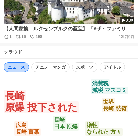
0:30
【人間家族 ルクセンブルクの至宝】 「#ザ・ファミリ
ー・オブ・マン」 900万人以上が見た伝説の写真展。68カ
1
16
108
13時間前
返
リ
い
国273人が撮影した503枚。その中には日本の写真も。分断
信
ポ
い
の世界に写真で立ち向かった人々の思いに迫る 8月15日
クラウド
数
ス
ね
(土)夜10時 テレビ東京系列にて放送🌈 雨宮塔子 貫地谷し
ト
数
数
ほり #新美の巨人たち https://t.co/Qrz2j1AOQF
ニュース
アニメ・マンガ
スポーツ
アイドル
消費税
減税 マスコミ
長崎
世界
原爆 投下された
長崎 黙祷
長崎
広島
犠牲
日本 原爆
長崎 言葉
なられた 方々