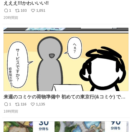
えええ!!!かわいいい!!
1
103
1,051
返
リ
い
20時間前
信
ポ
い
数
ス
ね
ト
数
数
来週のコミケの荷物準備中 初めての東京行(&コミケ) です
#C108
1
116
1,135
返
リ
い
18時間前
信
ポ
い
数
ス
ね
ト
数
数