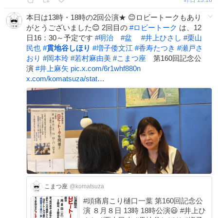
x.com/komatsuza/stat…
本日は13時・18時の2回公演★ 😊ロビートークもあり
がとうございました😊 2回目の
#
ロビートーク
は、12
日16：30～予定です
#
明治
#
盆
#
井上ひさし
#
栗山
民也
#
貫地谷しほり
#
増子倭文江
#
香寿たつき
#
瀬戸さ
おり
#
岡本玲
#
若村麻由美
#
こまつ座
第160回記念公
演
#
井上麻矢
pic.x.com/6r1whf880n
x.com/komatsuza/stat…
こまつ座
@komatsuza
#頭痛肩こり樋口一葉 第160回記念公
演 ８月８日 13時 18時公演😃 #井上ひ