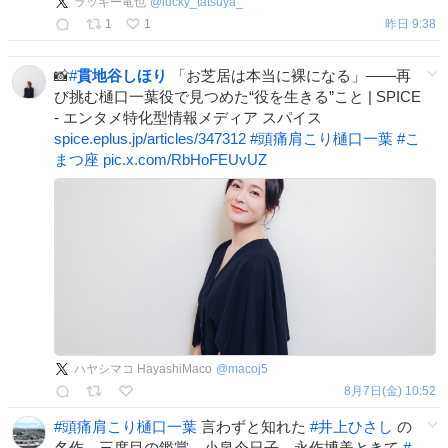
ラッキー竜也
@
lucky_tatsuya_
1
1
昨日 9:38
📸
#
貫地谷しほり
「お芝居は本当に裸になる」――再
び挑む樋口一葉役で見つめた“役を生きる”こと | SPICE
- エンタメ特化型情報メディア スパイス
spice.eplus.jp/articles/347312
#
頭痛肩こり樋口一葉
#
こ
まつ座
pic.x.com/RbHoFEUvUZ
ハヤシマコ HayashiMaco
@
macoj5
8月7日(金) 10:52
#
頭痛肩こり樋口一葉
言わずと知れた
#
井上ひさし
の
名作。三度目の鑑賞。小泉今日子、永作博美ときて
#