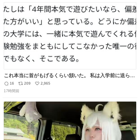
数
ス
ね
ト
数
数
これ本当に首がもげるくらい頷いた。 私は入学前に送られ
てきた、大学のサークル紹介冊子を見た時点で終わりを感
16
209
2,965
返
リ
い
じたので、女子大でもないくせに偏差値の高い大学のイン
17時間前
信
ポ
い
カレサークルに突撃して所属するという奇行で事なきを得
数
ス
ね
た。 高偏差値に行けないならせめてそれくらいした方が予
ト
数
数
後がいいです。 https://t.co/9nMHIrETkw