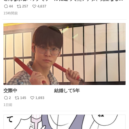
世代（笑） #70年代 #80年代 #昭和レトロ
44
257
4,637
返
リ
い
15時間前
信
ポ
い
数
ス
ね
ト
数
数
交際中 結婚して5年
2
145
1,693
返
リ
い
1日前
信
ポ
い
数
ス
ね
ト
数
数