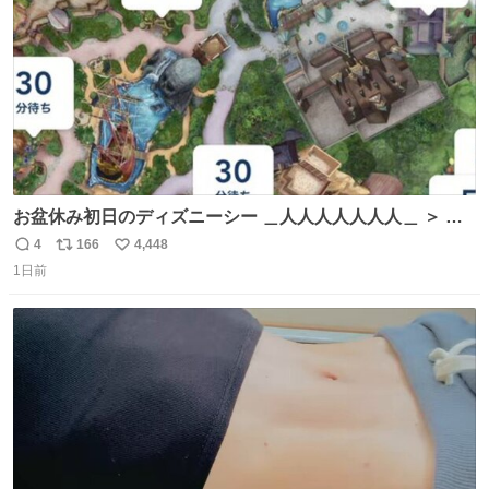
お盆休み初日のディズニーシー ＿人人人人人人人＿ ＞ 空
い て る！＜ ￣^Y^Y^Y^Y^ Y￣
4
166
4,448
返
リ
い
1日前
信
ポ
い
数
ス
ね
ト
数
数