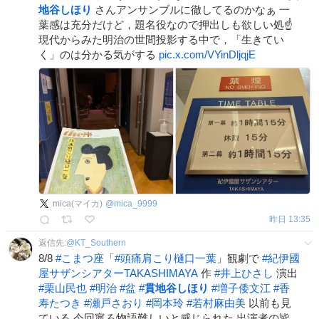
地谷しほり
さんアンサンブルに徹してるのかなぁ 一
葉感は充分だけど，題名役なので押出しも欲しい処☝️
現代からみた明治の世間投影する中で，「生きてい
く」のは分かる気がする
pic.x.com/VYinDljqjE
mica(マイカ)
@
mica_9999
昨日 13:35
返信先:
@
KT_Southern
8/8
#
こまつ座
「
#
頭痛肩こり樋口一葉
」観劇で
#
紀伊國
屋サザンシアターTAKASHIMAYA
作
#
井上ひさし
演出
#
栗山民也
#
明治
#
盆
#
貫地谷しほり
#
増子倭文江
#
香
寿たつき
#
瀬戸さおり
#
岡本玲
#
若村麻由美
以前も見
ている 今回寧ろ物語難しいと感じられた 出演者の皆