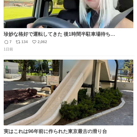
珍妙な格好で運転してきた 後1時間半駐車場待ち…
7
134
2,062
返
リ
い
1日前
信
ポ
い
数
ス
ね
ト
数
数
実はこれは96年前に作られた東京最古の滑り台