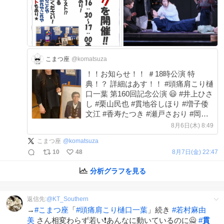
こまつ座
@komatsuza
！！お知らせ！！ ＃18時公演 特
典！？ 詳細はあす！！ #頭痛肩こり樋
口一葉 第160回記念公演 😃 #井上ひさ
し #栗山民也 #貫地谷しほり #増子倭
文江 #香寿たつき #瀬戸さおり #岡本
玲 #若村麻由美 ＃こまつ座 ＃井上麻
8月6日(木) 8:49
矢 ＃明治座 ＃BS日テレ 共催
こまつ座
@
komatsuza
10
48
8月7日(金) 22:47
分析グラフを見る
返信先:
@
KT_Southern
→
#
こまつ座
「
#
頭痛肩こり樋口一葉
」続き
#
若村麻由
美
さん相変わらず若い❗あんなに動いているのに🙅
#
貫