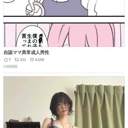
自認ママ異常成人男性
7
331
4,158
返
リ
い
14時間前
信
ポ
い
数
ス
ね
ト
数
数