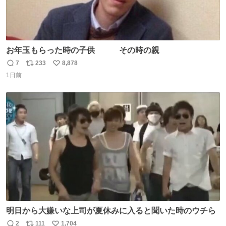
お年玉もらった時の子供 その時の親
7
233
8,878
返
リ
い
1日前
信
ポ
い
数
ス
ね
ト
数
数
明日から大嫌いな上司が夏休みに入ると聞いた時のウチら
2
111
1,704