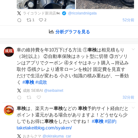
ライコランド新潟店🏍️
@
ricolandniigata
1
2
52分前
分析グラフを見る
車の維持費を年10万下げる方法 ①
車検
は相見積もり
（3社以上） ②自動車保険はネット型に切替 ③ガソリ
ンはアプリでクーポン ④タイヤはネット購入→持込み
取付 ⑤残クレより通常ローンを検討 固定費を見直す
だけで生活が変わる 小さい知識の積み重ねが、一番効
く
#
車検
#
成敗
成敗 SEIBAI
@
seibainet
32分前
車検
は、楽天カー
車検
などの
車検
予約サイト経由だと
ポイント還元がある場合がありますよ！どうせなら少
しでもお得に
車検
をしたいですね！
#
車検
#
節約
taketakeitblog.com/syaken/
おきらクマ
@
okirakuma_car