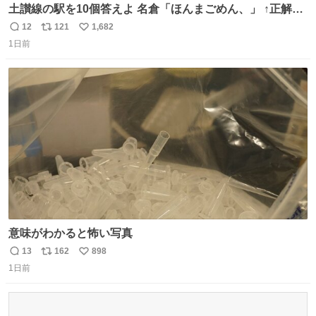
土讃線の駅を10個答えよ 名倉「ほんまごめん、」 ↑正解
（御免駅）
12
121
1,682
返
リ
い
1日前
信
ポ
い
数
ス
ね
ト
数
数
意味がわかると怖い写真
13
162
898
返
リ
い
1日前
信
ポ
い
数
ス
ね
ト
数