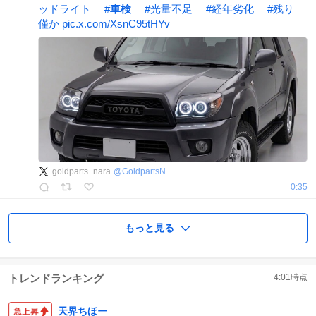
ッドライト
#
車検
#
光量不足
#
経年劣化
#
残り
僅か
pic.x.com/XsnC95tHYv
goldparts_nara
@
GoldpartsN
0:35
もっと見る
トレンドランキング
4:01
時点
天界ちほー