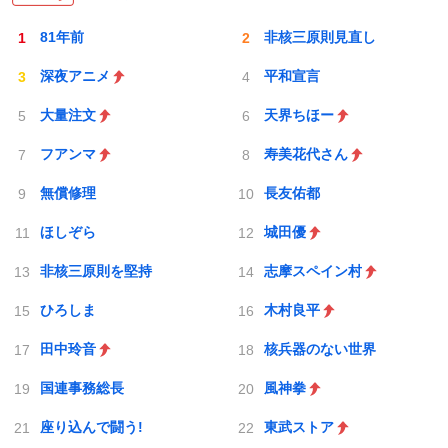
81年前
非核三原則見直し
深夜アニメ
平和宣言
大量注文
天界ちほー
フアンマ
寿美花代さん
無償修理
長友佑都
ほしぞら
城田優
非核三原則を堅持
志摩スペイン村
ひろしま
木村良平
田中玲音
核兵器のない世界
国連事務総長
風神拳
座り込んで闘う!
東武ストア