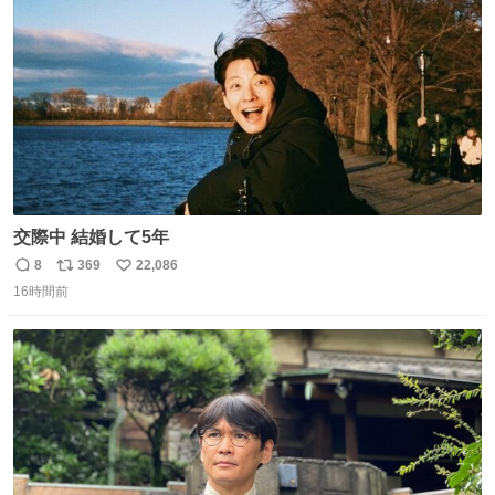
数
交際中 結婚して5年
8
369
22,086
返
リ
い
16時間前
信
ポ
い
数
ス
ね
ト
数
数