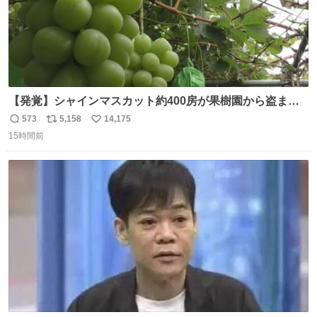
【発覚】シャインマスカット約400房が果樹園から盗まれ
る 栃木・佐野市 news.livedoor.com/article/detail… 被害
573
5,158
14,175
返
リ
い
に遭った果樹園には防犯カメラなどはなく、シャインマス
15時間前
信
ポ
い
カットが盗まれた木には刃物などで切られた跡が。市内で
数
ス
ね
今年に入って同様の被害は確認されておらず、警察はパト
ト
数
数
ロールを強化する。