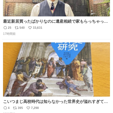
最近新居買ったばかりなのに遺産相続で家もらっちゃった
長男
25
540
33,631
返
リ
い
17時間前
信
ポ
い
数
ス
ね
ト
数
数
こいつまじ高校時代は知らなかった世界史が溢れすぎてて
𝑩𝑰𝑮 𝑳𝑶𝑽𝑬＿＿
4
395
7,298
返
リ
い