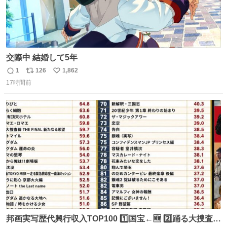
交際中 結婚して5年
1
126
1,862
返
リ
い
17時間前
信
ポ
い
数
ス
ね
ト
数
数
邦画実写歴代興行収入TOP100 1️⃣国宝←🆕 2️⃣踊る大捜査線