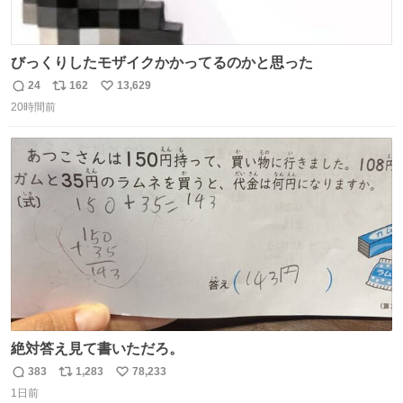
びっくりしたモザイクかかってるのかと思った
24
162
13,629
返
リ
い
20時間前
信
ポ
い
数
ス
ね
ト
数
数
絶対答え見て書いただろ。
383
1,283
78,233
返
リ
い
1日前
信
ポ
い