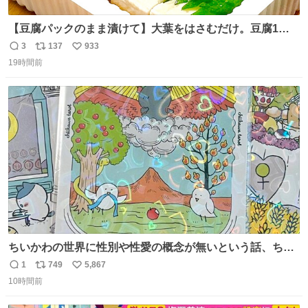
【豆腐パックのまま漬けて】大葉をはさむだけ。豆腐1
丁、秒でなくなる 豆腐に大葉をはさんで、めんつゆに漬け
3
137
933
返
リ
い
るだけ。冷蔵庫で置くだけで味がしみ込み、さっぱりなの
19時間前
信
ポ
い
に満足感のある一品に。火を使わず5分で仕込める、忙し
数
ス
ね
い日にもぴったりの大葉と豆腐の漬けレシピです。 詳しく
ト
数
数
はリプ欄を見てね👇
ちいかわの世界に性別や性愛の概念が無いという話、ちい
かわタロットでも恋人・女帝・女教皇あたりは性別を意識
1
749
5,867
返
リ
い
させないように描かれてるんだよね。かなり徹底している
10時間前
信
ポ
い
印象。
数
ス
ね