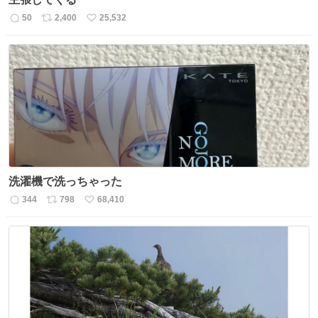
50
2,400
25,532
返
リ
い
信
ポ
い
数
ス
ね
ト
数
数
洗濯機で洗っちゃった
344
798
68,410
返
リ
い
信
ポ
い
数
ス
ね
ト
数
数