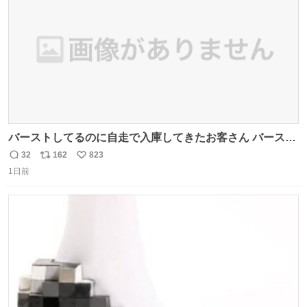
数
バーストしてるのに自走で入庫してきたお客さん バースト
したならその場で動かないで助け呼んで下さい😰 保険にロ
32
162
823
返
リ
い
ードサービス付いてて金銭負担も無いんですから これで走
1日前
信
ポ
い
ると、壊さなくていい所まで壊しちゃいますから 実際、外
数
ス
ね
装ダメージ、ABSセンサ断線、ブレーキホースも傷入っち
ト
数
数
ゃってます…