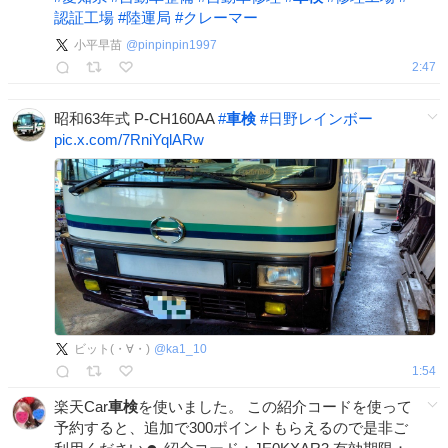
認証工場
#
陸運局
#
クレーマー
小平早苗
@
pinpinpin1997
2:47
昭和63年式 P-CH160AA
#
車検
#
日野レインボー
pic.x.com/7RniYqlARw
ビット(・∀・)
@
ka1_10
1:54
楽天Car
車検
を使いました。 この紹介コードを使って
予約すると、追加で300ポイントもらえるので是非ご