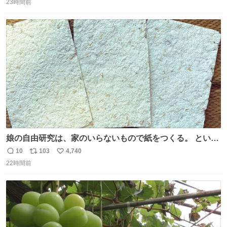
23時間前
信
ポ
い
数
ス
ね
ト
数
数
娘の自由研究は、家のいらないもので紙をつくる。 という
事でわたしの使わないリードが紙に変身しました😂
10
103
4,740
返
リ
い
22時間前
信
ポ
い
数
ス
ね
ト
数
数