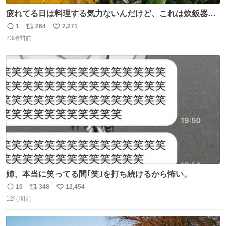
疲れてる日は料理する気力ないんだけど、これは炊飯器に
おまかせするだけだから「これなら作れる！」ってなっ
1
264
2,271
返
リ
い
た。
23時間前
信
ポ
い
数
ス
ね
ト
数
数
姉、本当に笑ってる間｢笑｣を打ち続けるから怖い。
10
348
12,454
返
リ
い
12時間前
信
ポ
い
数
ス
ね
ト
数