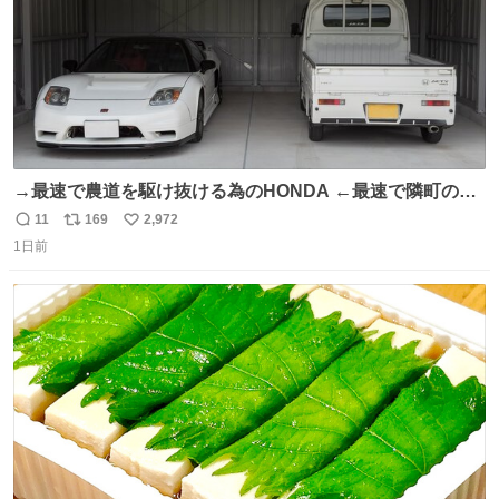
→最速で農道を駆け抜ける為のHONDA ←最速で隣町の集
会所に行く為のHONDA
11
169
2,972
返
リ
い
1日前
信
ポ
い
数
ス
ね
ト
数
数