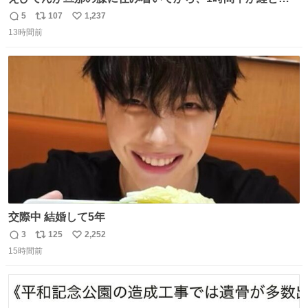
としている。 えびてんはもう永住の意を固めており、持ち
5
107
1,237
返
リ
い
込んだおやつを所定の場所に置くなどしている。
13時間前
信
ポ
い
数
ス
ね
ト
数
数
交際中 結婚して5年
3
125
2,252
返
リ
い
15時間前
信
ポ
い
数
ス
ね
ト
数
数