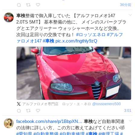
36分前
車検
整備で御入庫していた 【アルファロメオ147
2.0TS 5MT】 基本整備の他に、 メインのスパークプラ
グとエアクリーナー ウォッシャーホースなど交換。
次回は足回りの交換ですね！
#
ロッソエネロ
#
アルフ
ァロメオ147
#
車検
pic.x.com/fngthly9zQ
アルファロメオ専門店 ロッソ・エ・ネロ
@
rossoenero500
3:01
facebook.com/share/p/1BbpXN…
車検
など自動車関連
の法律に詳しい方、この方に教えてあげてください🤣
#
愛知県
#
自動車整備
#
自動車修理
#
車検
#
修理工場
#