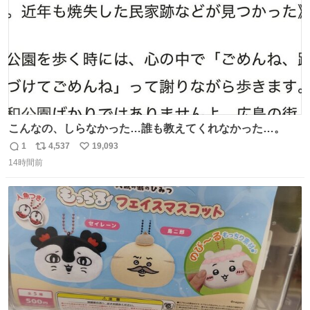
こんなの、しらなかった…誰も教えてくれなかった…。
1
4,537
19,093
返
リ
い
14時間前
信
ポ
い
数
ス
ね
ト
数
数