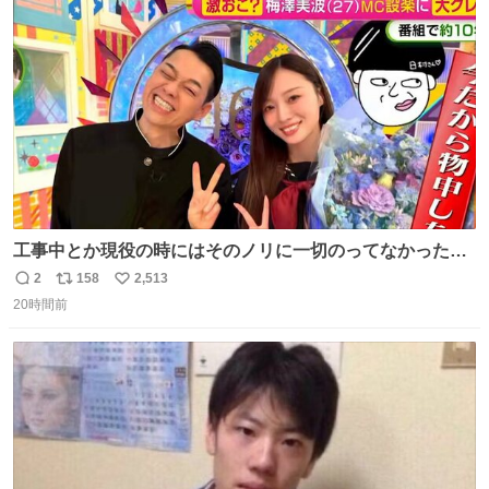
ト
数
数
工事中とか現役の時にはそのノリに一切のってなかった1
番の「設楽の女」が卒業して頭角を現しはじめてて大好き
2
158
2,513
返
リ
い
🥲🥲 設楽さんの返しも良い🥲 #梅澤美波
20時間前
信
ポ
い
数
ス
ね
ト
数
数