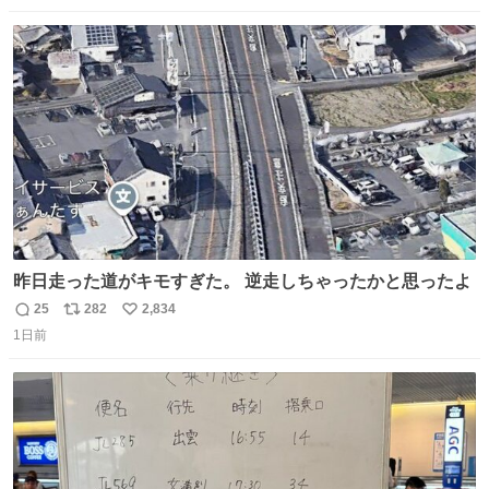
数
ス
ね
ト
数
数
昨日走った道がキモすぎた。 逆走しちゃったかと思ったよ
25
282
2,834
返
リ
い
1日前
信
ポ
い
数
ス
ね
ト
数
数