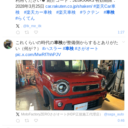
利用ください☻ 紹介コード：JE0KXAR3 有効期限：
2028年3月25日
car.rakuten.co.jp/shaken/
#
楽天Car車
検
#
楽天カー車検
#
楽天車検
#
ラクテン
#
車検
#
らくてん
.
@
tk_me_itk
1:27
これくらいの時代の
車検
が整備側からするとありがた
い（何が？）
#
ハスラー
#
車検
#
さがオート
pic.x.com/MwRf7hhPJV
MotoFactoryZEROさがオート(HDP正規施工代理店）
@
saga_auto
0:46