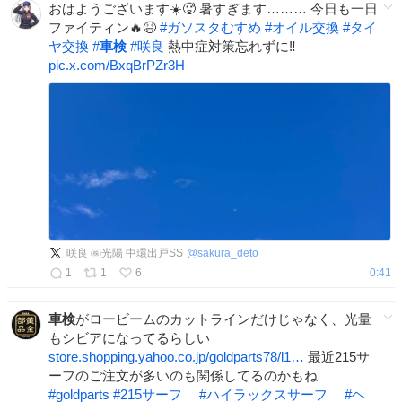
おはようございます☀️🥵 暑すぎます……… 今日も一日
ファイティン🔥😆
#
ガソスタむすめ
#
オイル交換
#
タイ
ヤ交換
#
車検
#
咲良
熱中症対策忘れずに‼️
pic.x.com/BxqBrPZr3H
咲良 ㈱光陽 中環出戸SS
@
sakura_deto
1
1
6
0:41
車検
がロービームのカットラインだけじゃなく、光量
もシビアになってるらしい
store.shopping.yahoo.co.jp/goldparts78/l1…
最近215サ
ーフのご注文が多いのも関係してるのかもね
#
goldparts
#
215サーフ
#
ハイラックスサーフ
#
ヘ