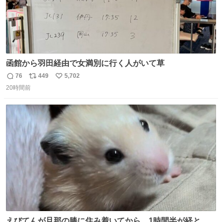
函館から羽田経由で女満別に行く人がいて草
76
449
5,702
返
リ
い
20時間前
信
ポ
い
数
ス
ね
ト
数
数
えびてんが旦那の膝に住み着いてから、1時間半が経とう