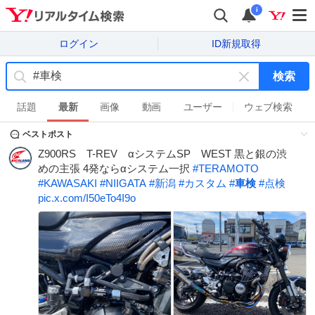
i
ログイン
ID新規取得
検索
キ
ー
話題
最新
画像
動画
ユーザー
ウェブ検索
ワ
ベストポスト
ー
ド
Z900RS T-REV αシステムSP WEST 黒と銀の渋
を
めの主張 4発ならαシステム一択
#
TERAMOTO
消
#
KAWASAKI
#
NIIGATA
#
新潟
#
カスタム
#
車検
#
点検
す
pic.x.com/I50eTo4I9o