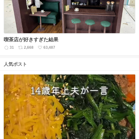
喫茶店が好きすぎた結果
31
2,668
63,487
返
リ
い
信
ポ
い
数
ス
ね
人気ポスト
ト
数
数