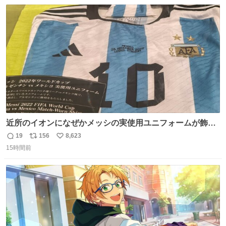
数
ス
ね
ト
数
数
近所のイオンになぜかメッシの実使用ユニフォームが飾っ
てあっておもろい
19
156
8,623
返
リ
い
15時間前
信
ポ
い
数
ス
ね
ト
数
数