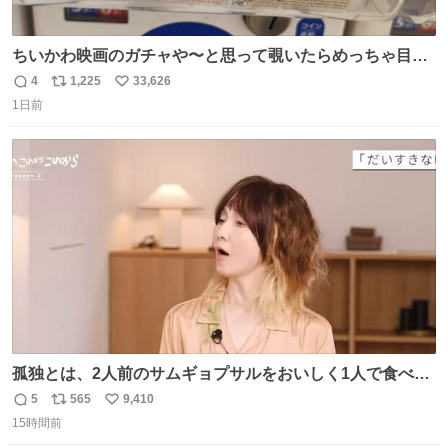
ちいかわ映画のガチャや〜と思って覗いたらめっちゃ目合
って気まずい
4
1,225
33,626
返
リ
い
1日前
信
ポ
い
数
ス
ね
ト
数
数
孤独とは、2人前のサムギョプサルをおいしく1人で食べる
ことである←好きすぎる
5
565
9,410
返
リ
い
15時間前
信
ポ
い