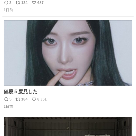
THE MOVIE2 3️⃣南極物語 4️⃣踊る大捜査線 THE MOVIE 5️⃣
2
124
687
返
リ
い
子猫物語 6️⃣劇場版コード・ブルー 7️⃣天と地と 8️⃣永遠の0
1日前
信
ポ
い
9️⃣ROOKIES-卒業- 🔟世界の中心で、愛をさけぶ … 44位 ほ
数
ス
ね
どなく、お別れです←🆕 … 60位 キングダム 魂の決戦←🆕
ト
数
数
値段５度見した
5
184
8,351
返
リ
い
1日前
信
ポ
い
数
ス
ね
ト
数
数