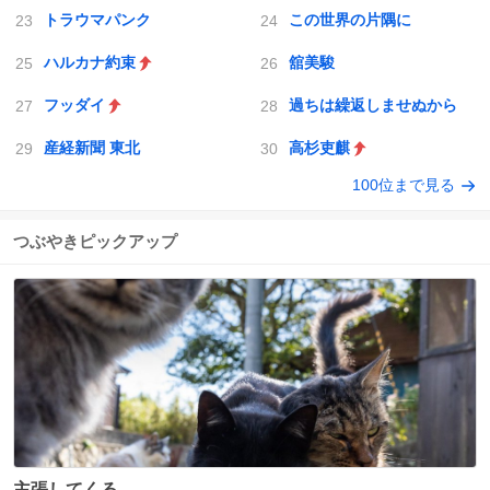
トラウマパンク
この世界の片隅に
ハルカナ約束
舘美駿
フッダイ
過ちは繰返しませぬから
産経新聞 東北
高杉吏麒
100位まで見る
つぶやきピックアップ
主張してくる