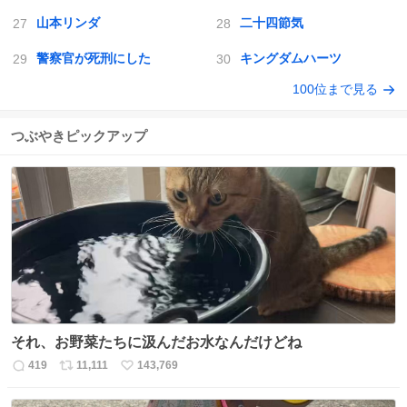
山本リンダ
二十四節気
警察官が死刑にした
キングダムハーツ
100位まで見る
つぶやきピックアップ
それ、お野菜たちに汲んだお水なんだけどね
419
11,111
143,769
返
リ
い
信
ポ
い