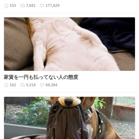
153
7,681
177,629
返
リ
い
信
ポ
い
数
ス
ね
ト
数
数
家賃を一円も払ってない人の態度
162
5,318
68,384
返
リ
い
信
ポ
い
数
ス
ね
ト
数
数