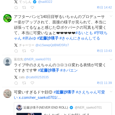
てっしん
@
sai8322
昨日 14:42
アフターバンビ140日目🦌るいちゃんのプロデューサ
ー姿がアップされて、面接の様子が見られて、本当に
頑張ってるなぁと感じた😊ポケパークの写真も可愛く
て、本当に可愛いなぁと❤️❤️❤️❤️❤️
#
るいとも
#
宇咲ち
ゃん
#
岸みゆ
#
近藤沙瑛子
#
きゃんにきゅんしてる
チャーリー
@
x1SwwpQdBWD5Rz7
昨日 13:43
返信先:
@
NER_saeko0701
ライブ中のさえちゃんのコロコロ変わる表情が可愛く
てすきです💙
#
近藤沙瑛子
#
ネバエン
cats
@
cats00253535
昨日 11:39
可愛いすぎるドヤ顔😊
#
近藤沙瑛子
#
さえちゃん可愛
い
x.com/ner_saeko0701/…
近藤沙瑛子(NEVER END ROLL)
@NER_saeko0701