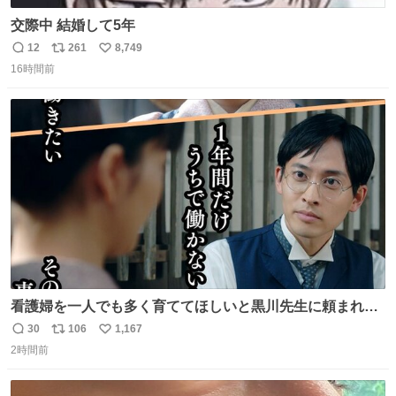
交際中 結婚して5年
12
261
8,749
返
リ
い
16時間前
信
ポ
い
数
ス
ね
ト
数
数
看護婦を一人でも多く育ててほしいと黒川先生に頼まれ、
１年間だけ黒川病院で働くことにしたりん。 直美はその１
30
106
1,167
返
リ
い
年間で恵風看護婦会を立て直すと話しました。 👇このシー
2時間前
信
ポ
い
ンをぜひ本編で web.nhk/tv/an/kazekaor… #朝ドラ #風薫
数
ス
ね
る 見上愛 上坂樹里 平埜生成
ト
数