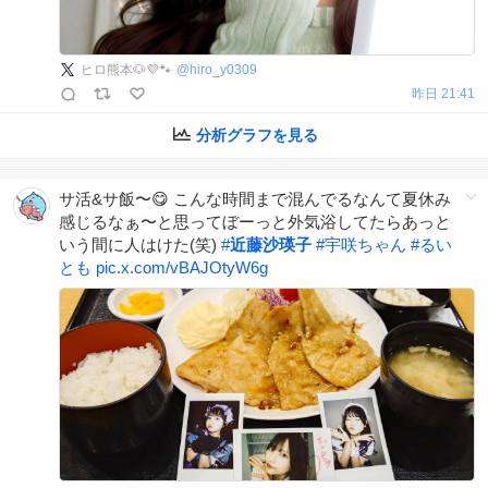
ヒロ熊本🐶💜🐾
@
hiro_y0309
昨日 21:41
分析グラフを見る
サ活&サ飯〜😋 こんな時間まで混んでるなんて夏休み
感じるなぁ〜と思ってぼーっと外気浴してたらあっと
いう間に人はけた(笑)
#
近藤沙瑛子
#
宇咲ちゃん
#
るい
とも
pic.x.com/vBAJOtyW6g