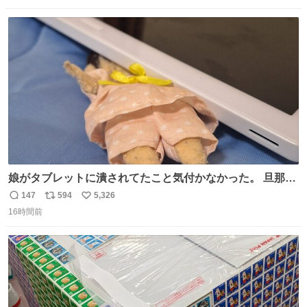
数
ス
ね
ト
数
数
娘がタブレットに潰されてたこと気付かなかった。 旦那だ
けは娘の波長を感じ取れるから声出せずともSOSが伝わっ
147
594
5,326
返
リ
い
たらしい。 急いで旦那が救出して、泣きじゃくる娘に自分
16時間前
信
ポ
い
も謝って抱きしめようとしたら、ビンタされてしまった。
数
ス
ね
3回ほど。 小さい手だけど、地味に痛い。 その後、娘は旦
ト
数
数
那に泣きついてた。