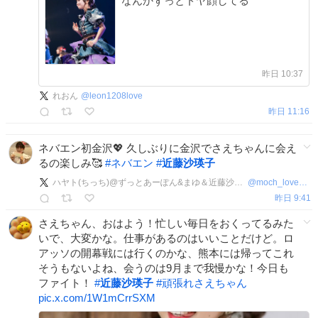
なんかずっとドヤ顔してる
昨日 10:37
れおん
@
leon1208love
昨日 11:16
ネバエン初金沢💖 久しぶりに金沢でさえちゃんに会え
るの楽しみ🥰
#
ネバエン
#
近藤沙瑛子
ハヤト(ちっち)@ずっとあーぽん&まゆ＆近藤沙瑛子推し
@
moch_love8810
昨日 9:41
さえちゃん、おはよう！忙しい毎日をおくってるみた
いで、大変かな。仕事があるのはいいことだけど。ロ
アッソの開幕戦には行くのかな、熊本には帰ってこれ
そうもないよね、会うのは9月まで我慢かな！今日も
ファイト！
#
近藤沙瑛子
#
頑張れさえちゃん
pic.x.com/1W1mCrrSXM