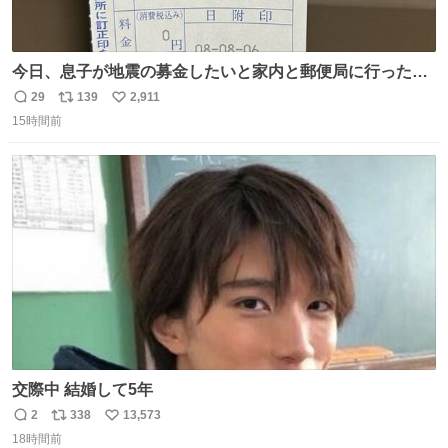
今日、息子が地震の募金したいと家内と郵便局に行ったみ
たいです。おもちゃとか買う選択肢もあったと思うけど、
29
139
2,911
返
リ
い
自分で貯めてた2万円を役に立てて欲しい、みんなも元気
15時間前
信
ポ
い
になって欲しいと。家内も一緒に募金したので、自分も何
数
ス
ね
かできたらなぁと思いました。
ト
数
数
交際中 結婚して5年
2
338
13,573
返
リ
い
18時間前
信
ポ
い