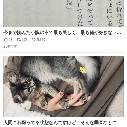
今まで読んだ小説の中で最も美しく、最も俺が好きなラス
トシーン
18
178
5,357
返
リ
い
23時間前
信
ポ
い
数
ス
ね
ト
数
数
人間これ座ってる状態なんですけど、そんな垂直なところ