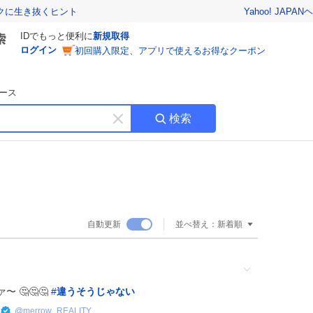
Yahoo! JAPAN
ヘ
トクに生き抜くヒント
IDでもっと便利に
新規取得
ログイン
初回購入限定、アプリで使えるお得なクーポン
ース
検索
キ
ー
ワ
ー
ド
を
消
自動更新
並べ替え：
新着順
す
 🤔🤔🤔
#
違うそうじゃない
@
merrow_REALITY