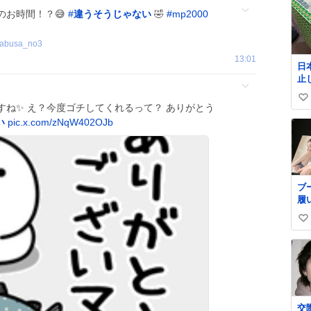
のお時間！？😅
#
違うそうじゃない
🤣
#
mp2000
abusa_no3
13:01
日
止
払い
い
郵
すね✨ え？今度ゴチしてくれるって？ ありがとう
@J
い
い
pic.x.com/zNqW402OJb
ね
数
ブ
履
イ
い
い
ね
数
交際中 