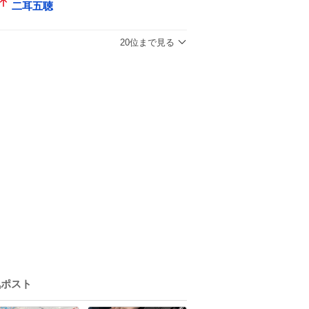
二耳五聴
20位まで見る
気ポスト