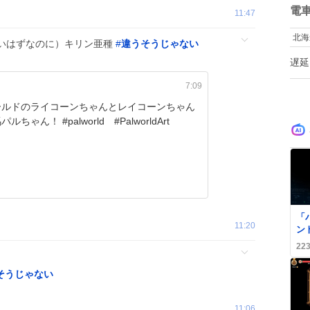
数
電
11:47
北海
いはずなのに）キリン亜種
#
違うそうじゃない
遅延
7:09
ールドのライコーンちゃんとレイコーンちゃん
快適乗馬パルちゃん！ #palworld #PalworldArt
「
11:20
ン
フ
22
く
か
そうじゃない
11:06