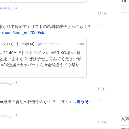
10
abusa_no3
13:16
繋がりで経済アナリストの馬渕磨理子さんにも！？
0
x.com/kem_mp2000/sta…
nnium（2000）【LuckyFM】
@kem_mp2000
13:08
abusa_no3
13:11
 ➡️経済の番組へ転身やろか！？ （ヲイ）
#
違うそ
abusa_no3
人
13:04