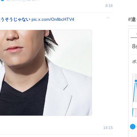
8:16
違うそうじゃない
pic.x.com/OnllbcHTV4
#
8
ポ
14:15