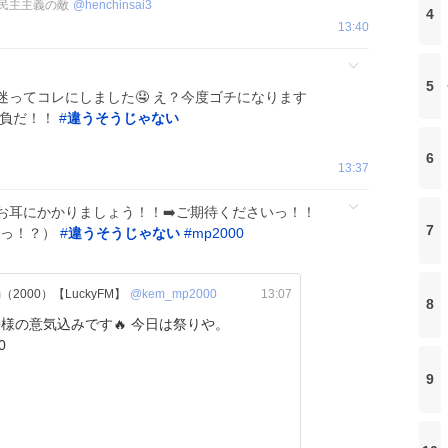
は民主主義の敵
@
henchinsai3
4
13:40
5
ってコレにしました🤤 え？今度ゴチになります
勝負だ！！
#
違うそうじゃない
6
13:37
お耳にかかりましょう！！➡️ご期待くださいっ！！
7
すっ！？）
#
違うそうじゃない
#
mp2000
nnium（2000）【LuckyFM】
@kem_mp2000
13:07
8
の意気込みです🔥 今日は祭りや。
0
9