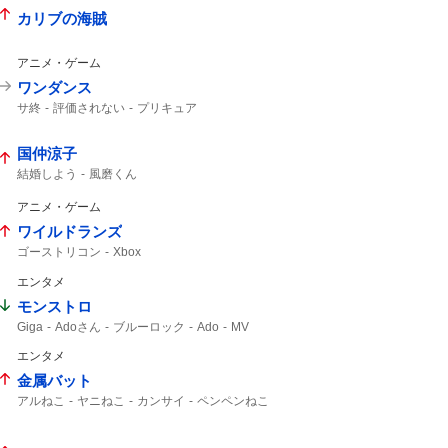
カリブの海賊
アニメ・ゲーム
ワンダンス
サ終
評価されない
プリキュア
国仲涼子
結婚しよう
風磨くん
アニメ・ゲーム
ワイルドランズ
ゴーストリコン
Xbox
エンタメ
モンストロ
Giga
Adoさん
ブルーロック
Ado
MV
エンタメ
金属バット
アルねこ
ヤニねこ
カンサイ
ペンペンねこ
小林ゆう
スラムダンク