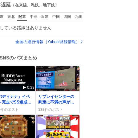
数
車遅延
（在来線、私鉄、地下鉄）
道
東北
関東
中部
近畿
中国
四国
九州
している路線はありません
全国の運行情報（Yahoo!路線情報）
SNSのバズまとめ
0:33
0
バディナナ」イベ
リプレイセンターの
ト完走でSS達成、
判定に不満の声が一
ァンは「次は三月
部で上がる、ファン
3
件のポスト
135
件のポスト
んと百ちゃん
は「アウトだっ
！」と歓喜
て！」と意見