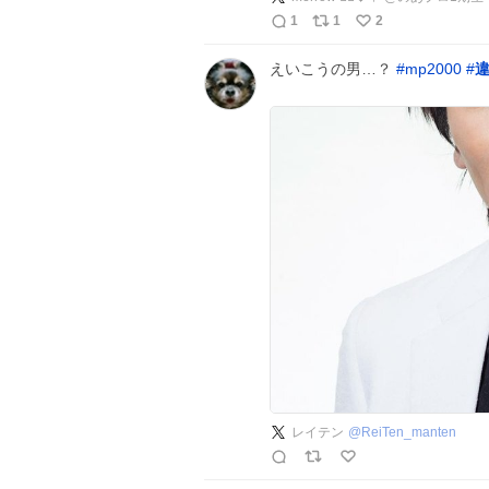
1
1
2
えいこうの男…？
#
mp2000
#
レイテン
@
ReiTen_manten