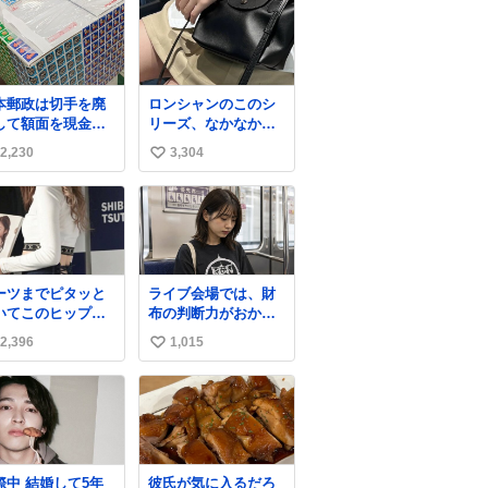
本郵政は切手を廃
ロンシャンのこのシ
して額面を現金で
リーズ、なかなか安
戻せ2026 #日本
くならないのにセー
2,230
3,304
い
政
ル価格になってる🖤
apanPostHD_PR
✨レザーなのが反則
い
級にかわいい。持っ
ね
てるだけでコーデが
数
格上げされる。
ーツまでピタッと
ライブ会場では、財
いてこのヒップラ
布の判断力がおかし
ン…強すぎる。
くなる。
2,396
1,015
い
い
ね
数
結婚して5年
彼氏が気に入るだろ