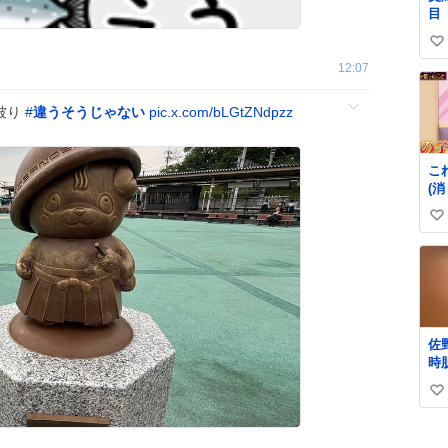
目
い
12:07
い
ね
被り
#
違うそうじゃない
pic.x.com/bLGtZNdpzz
数
こ
(
の
い
ら)
い
ね
数
佐
時
っ
い
り
肌
い
ね