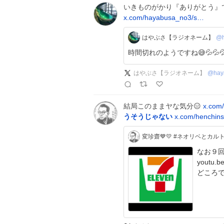
いきものがかり『ありがとう』
x.com/hayabusa_no3/s…
はやぶさ【ラジオネーム】
@h
時間切れのようですね😅💦💦💦 
はやぶさ【ラジオネーム】
@
hay
結局このままヤな気分😑
x.com/
うそうじゃない
x.com/henchins
変珍齋💙💛 #ネオリベとカ
なお９
youtu