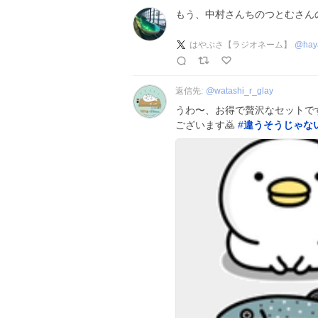
もう、中村さんちのつとむさん
はやぶさ【ラジオネーム】
@
hay
返信先:
@
watashi_r_glay
うわ〜、お得で贅沢なセットで
ございます🙇
#
違うそうじゃな