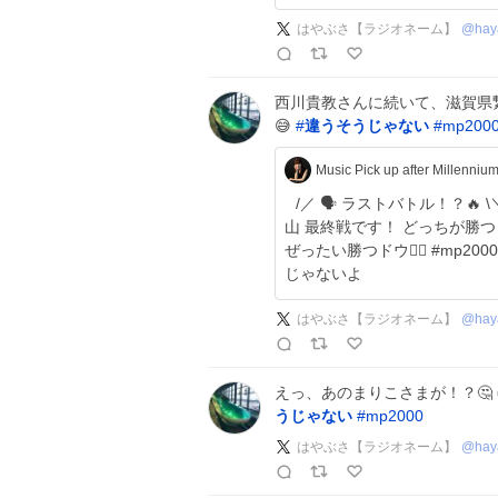
はやぶさ【ラジオネーム】
@
hay
西川貴教さんに続いて、滋賀県
😅
#
違うそうじゃない
#
mp200
Music Pick up after Mille
⠀/／ 🗣 ラストバトル！？🔥 \＼ 22:40〜 #トロトロドン🤛 MARIKO様 vs 煙
山 最終戦です！ どっちが勝つと思いますか？ ぜひ予想してみてください😎
ぜったい勝つドウ❤️‍🔥 #mp2000 #JX金属 #カッパーくん #全然違うドウ祭り
じゃないよ
はやぶさ【ラジオネーム】
@
hay
えっ、あのまりこさまが！？🤔
うじゃない
#
mp2000
はやぶさ【ラジオネーム】
@
hay