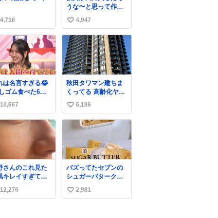
うな〜と思って作っ
たら想像の何倍も美
4,716
4,947
い
味しい美味しい言っ
てくれて嬉しい
い
ね
数
れは名言すぎる😂
秋田タワマン建ちま
消しゴム食べた6歳
くってる 高齢化ヤバ
弟を思い出しなが
すぎて駅前にコンパ
10,667
6,186
い
クトシティつくって
高齢者を住ませる考
い
えらしい 病院も全部
ね
駅前にある
数
野さんのこれ見た
バズってたセブンの
肌キレイすぎてび
シュガーバタークレ
くりしたし、やは
ープうますぎて
12,276
2,981
い
アイドルって体型･
7NOWで買い溜め🛒
管理すごすぎる
💭
い
ね