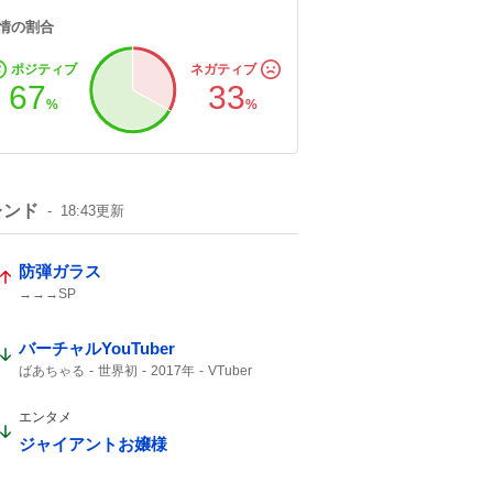
情の割合
ポジティブ
ネガティブ
67
33
%
%
レンド
18:43
更新
防弾ガラス
→→→SP
バーチャルYouTuber
ばあちゃる
世界初
2017年
VTuber
デビュー
エンタメ
ジャイアントお嬢様