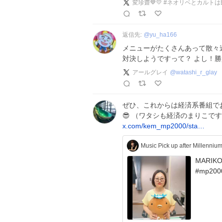
変珍齋💙💛 #ネオリベとカルト
返信先:
@
yu_ha166
メニューがたくさんあって散々迷
対決しようですって？ よし！
アールグレイ
@
watashi_r_glay
ぜひ、これからは経済系番組で
😎 （ワタシも経済のまりこで
x.com/kem_mp2000/sta…
Music Pick up after Mille
MARIKO様
#mp200