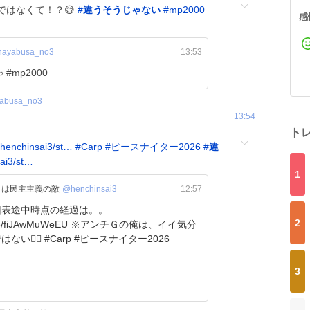
ではなくて！？😅
#
違うそうじゃない
#
mp2000
感
ayabusa_no3
13:53
#mp2000
abusa_no3
13:54
ト
henchinsai3/st…
#
Carp
#
ピースナイター2026
#
違
ai3/st…
1
ルトは民主主義の敵
@henchinsai3
12:57
回表途中時点の経過は。。
2
.be/fiJAwMuWeEU ※アンチＧの俺は、イイ気分
どころではない😮‍💨 #Carp #ピースナイター2026
3