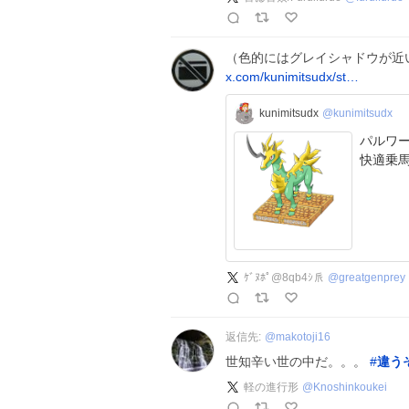
（色的にはグレイシャドウが近
x.com/kunimitsudx/st…
kunimitsudx
@kunimitsudx
パルワ
ｹﾞﾇﾎﾟ@8qb4ｼ𠂢
@
greatgenprey
返信先:
@
makotoji16
世知辛い世の中だ。。。
#
違う
軽の進行形
@
Knoshinkoukei