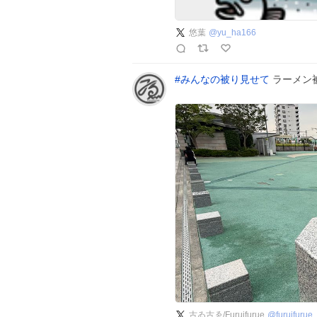
悠葉
@
yu_ha166
#
みんなの被り見せて
ラーメン
古ゐ古ゑ/Furuifurue
@
furuifurue