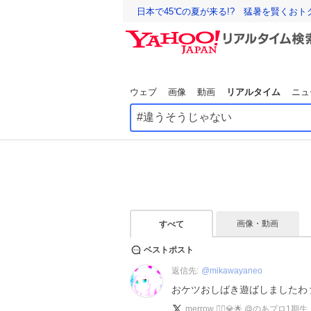
日本で45℃の夏が来る!? 猛暑を賢くお
ウェブ
画像
動画
リアルタイム
ニュ
画像・動画
すべて
ベストポスト
返信先:
@
mikawayaneo
おケツおしばき遊ばしましたわァ〜
merrow 🧜‍♀️💎🌟 ︎@のあプロ1期生