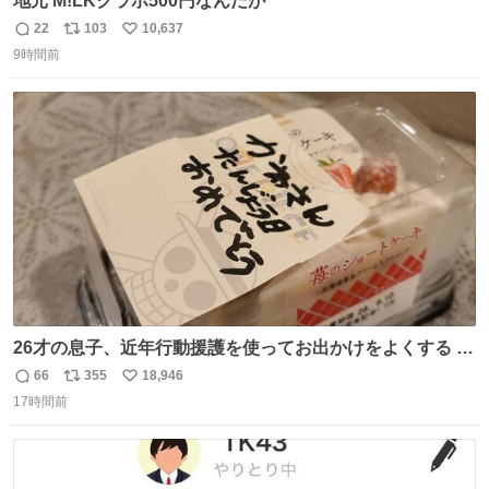
地元 M!LKクラボ500円なんだが
22
103
10,637
返
リ
い
9時間前
信
ポ
い
数
ス
ね
ト
数
数
26才の息子、近年行動援護を使ってお出かけをよくする 親
との外出はもう嫌らしい。 中身は小学生位なのに小癪な😅
66
355
18,946
返
リ
い
昨日は夜のショッピングモールに行った 先に寝といてよ❗
17時間前
信
ポ
い
と何度も何度も言い残して。 起きたら冷蔵庫に… ああ、こ
数
ス
ね
れ買いに行ってくれたんだ…😭
ト
数
数