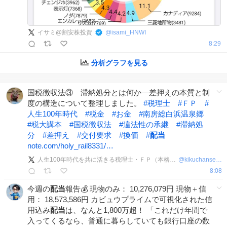
イサミ@割安株投資
@
isami_HNWI
8:29
分析グラフを見る
国税徴収法③ 滞納処分とは何か―差押えの本質と制
度の構造について整理しました。
#
税理士
#
ＦＰ
#
人生100年時代
#
税金
#
お金
#
南房総白浜温泉郷
#
税大講本
#
国税徴収法
#
違法性の承継
#
滞納処
分
#
差押え
#
交付要求
#
換価
#
配当
note.com/holy_rail8331/…
人生100年時代を共に活きる税理士・ＦＰ（本格稼働前）
@
kikuchansensei
8:08
今週の
配当
報告💰 現物のみ： 10,276,079円 現物＋信
用： 18,573,586円 カビュウプライムで可視化された信
用込み
配当
は、なんと1,800万超！ 「これだけ年間で
入ってくるなら、普通に暮らしていても銀行口座の数