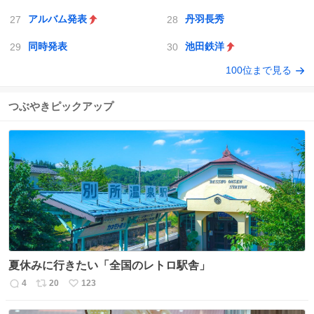
アルバム発表
丹羽長秀
同時発表
池田鉄洋
100位まで見る
つぶやきピックアップ
夏休みに行きたい「全国のレトロ駅舎」
4
20
123
返
リ
い
信
ポ
い