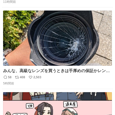
11時間前
信
ポ
い
数
ス
ね
ト
数
数
みんな、高級なレンズを買うときは手厚めの保証かレンズ
保護フィルターをちゃんと付けておくんだぞ、お兄さんと
58
408
2,503
返
リ
い
の約束だぞ…😭 涙で画面が見えない…
5時間前
信
ポ
い
数
ス
ね
ト
数
数