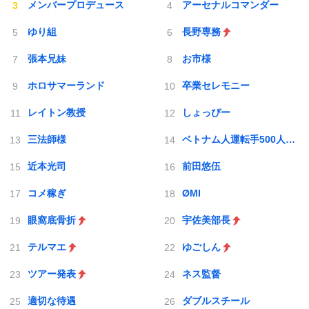
メンバープロデュース
アーセナルコマンダー
ゆり組
長野専務
張本兄妹
お市様
ホロサマーランド
卒業セレモニー
レイトン教授
しょっぴー
三法師様
ベトナム人運転手500人採用
近本光司
前田悠伍
コメ稼ぎ
ØMI
眼窩底骨折
宇佐美部長
テルマエ
ゆごしん
ツアー発表
ネス監督
適切な待遇
ダブルスチール