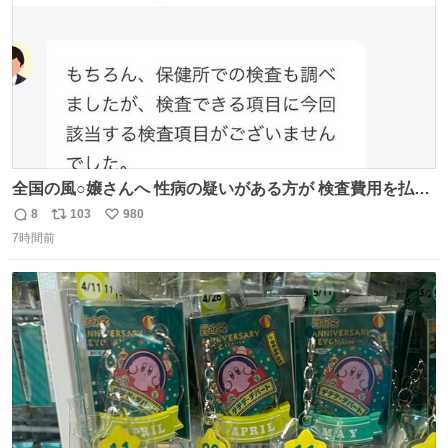
全国の風○嬢さんへ 性病の疑いがある方が 検査費用を払い
たくないからと 検査に行かず、遊び続けているので 気をつ
8
103
980
返
リ
い
けてください🙇‍♀️ オキニトークの名前を ここに置いておき
7時間前
信
ポ
い
ますね。
数
ス
ね
ト
数
数