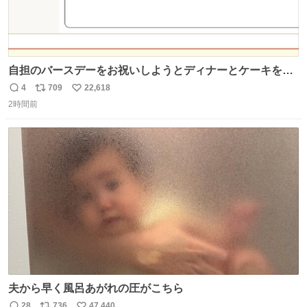
自担のバースデーをお祝いしようとディナーとケーキを予
約していたにも関わらず、当の本人がご結婚なさったので
4
709
22,618
返
リ
い
泣く泣くキャンセルした可哀想な重岡担を見かけたら私で
2時間前
信
ポ
い
す
数
ス
ね
ト
数
数
夫から早く風呂あがれの圧がこちら
28
736
47,440