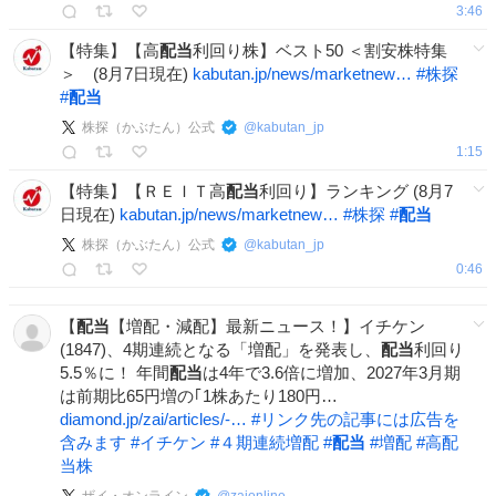
3:46
【特集】【高
配当
利回り株】ベスト50 ＜割安株特集
＞ (8月7日現在)
kabutan.jp/news/marketnew…
#
株探
#
配当
株探（かぶたん）公式
@
kabutan_jp
1:15
【特集】【ＲＥＩＴ高
配当
利回り】ランキング (8月7
日現在)
kabutan.jp/news/marketnew…
#
株探
#
配当
株探（かぶたん）公式
@
kabutan_jp
0:46
【
配当
【増配・減配】最新ニュース！】イチケン
(1847)、4期連続となる「増配」を発表し、
配当
利回り
5.5％に！ 年間
配当
は4年で3.6倍に増加、2027年3月期
は前期比65円増の｢1株あたり180円…
diamond.jp/zai/articles/-…
#
リンク先の記事には広告を
含みます
#
イチケン
#
４期連続増配
#
配当
#
増配
#
高配
当株