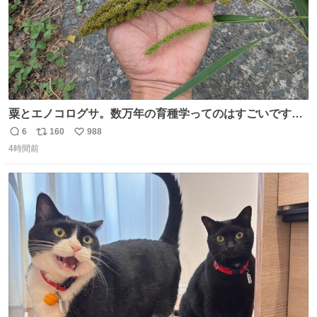
粟とエノコログサ。数万年の育種学ってのはすごいです
な。
6
160
988
返
リ
い
4時間前
信
ポ
い
数
ス
ね
ト
数
数