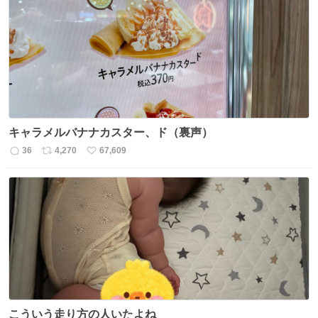
数
ス
ね
ト
数
数
キャラメルバナナカスター、ド（裏声）
36
4,270
67,609
返
リ
い
信
ポ
い
数
ス
ね
ト
数
数
こういう走り方の人いたよね