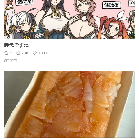
時代ですね
9
738
1,716
返
リ
い
3時間前
信
ポ
い
数
ス
ね
ト
数
数