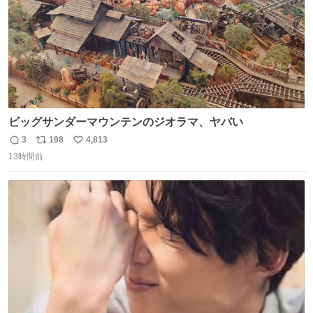
ビッグサンダーマウンテンのジオラマ、ヤバい
3
198
4,813
返
リ
い
13時間前
信
ポ
い
数
ス
ね
ト
数
数