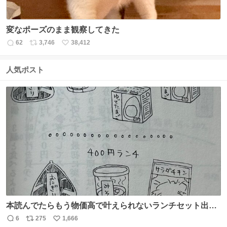
変なポーズのまま観察してきた
62
3,746
38,412
返
リ
い
信
ポ
い
数
ス
ね
人気ポスト
ト
数
数
本読んでたらもう物価高で叶えられないランチセット出て
きた
6
275
1,666
返
リ
い