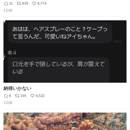
11
639
9,774
返
リ
い
1日前
信
ポ
い
数
ス
ね
ト
数
数
納得いかない
6
105
6,522
返
リ
い
1日前
信
ポ
い
数
ス
ね
ト
数
数