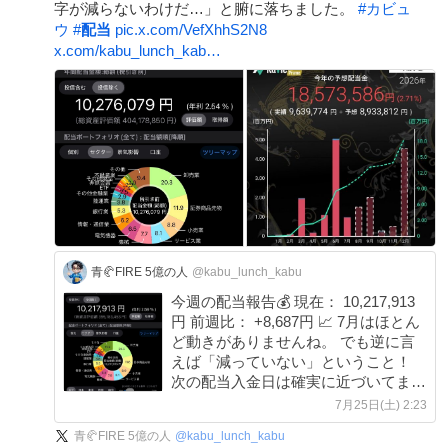
字が減らないわけだ…」と腑に落ちました。
#
カビュ
ウ
#
配当
pic.x.com/VefXhhS2N8
x.com/kabu_lunch_kab…
青🥐FIRE 5億の人
@kabu_lunch_kabu
今週の配当報告💰 現在： 10,217,913
円 前週比： +8,687円 📈 7月はほとん
ど動きがありませんね。 でも逆に言
えば「減っていない」ということ！
次の配当入金日は確実に近づいてま
す。 ←今週 先週→
7月25日(土) 2:23
x.com/kabu_lunch_kab…
青🥐FIRE 5億の人
@
kabu_lunch_kabu