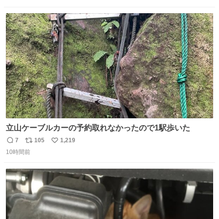
数
ス
ね
ト
数
数
立山ケーブルカーの予約取れなかったので1駅歩いた
7
105
1,219
返
リ
い
10時間前
信
ポ
い
数
ス
ね
ト
数
数