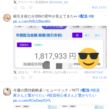
サラリーマン投資家tak
@
invester_tak
昨日 14:53
税引き前だが200の背中が見えてきた👀
#
配当
#
株
pic.x.com/Nl5JZBeoMs
吉(きち） R7.4～車中泊しながら株トレードして全国を旅する🚙💨
@
kmOpY3ssCV3RBqT
昨日 12:46
今週の買付銘柄💰 ✅ヒューリック ✅NTT
#
配当
#
投資
家さんと繋がりたい
#
投資初心者さんと繋がりたい
pic.x.com/K1eGeyf1VX