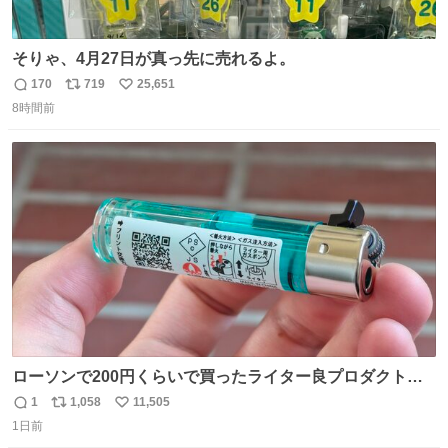
そりゃ、4月27日が真っ先に売れるよ。
170
719
25,651
返
リ
い
8時間前
信
ポ
い
数
ス
ね
ト
数
数
ローソンで200円くらいで買ったライター良プロダクトだ
これ 質感めっちゃ良い ガス充填とフリント交換もできてマ
1
1,058
11,505
返
リ
い
ジでこういうのでいいんだよ案件
1日前
信
ポ
い