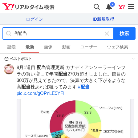
i
ログイン
ID新規取得
検索
キ
ー
話題
最新
画像
動画
ユーザー
ウェブ検索
ワ
ベストポスト
ー
ド
8月1週目
配当
管理更新 カナディアンソーラーインフ
を
ラの買い増しで年間
配当
270万超えしました。節目の
消
300万が見えてきたので、決算で大きく下がるような
す
高
配当
株あれば狙ってみます
#
配当
pic.x.com/gOPnLE9YFI