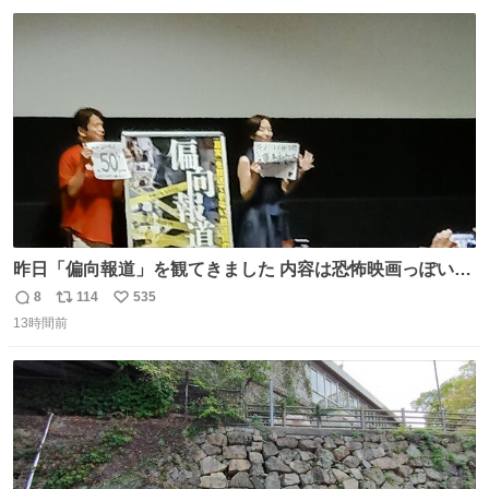
数
ス
ね
ト
数
数
昨日「偏向報道」を観てきました 内容は恐怖映画っぽいの
かと思ってましたが きちんとエンタメ映画でした。 伏線回
8
114
535
返
リ
い
収もあり、小さい笑いもあり、爽快感もある満足 びっくり
13時間前
信
ポ
い
したのが客層高年齢層だった、この映画ってテレビとか新
数
ス
ね
聞で取り上げてないのにこれだけネットを駆使してる方多
ト
数
数
い 変わるぞ日本