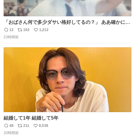
「おばさん何で多少ダサい格好してるの？」 ああ確かに多
少ダサいな。君達が大人になる時にはこんな格好しなくて
12
102
1,212
返
リ
い
済むと良いな
23時間前
信
ポ
い
数
ス
ね
ト
数
数
結婚して1年 結婚して5年
48
211
8,538
返
リ
い
20時間前
信
ポ
い