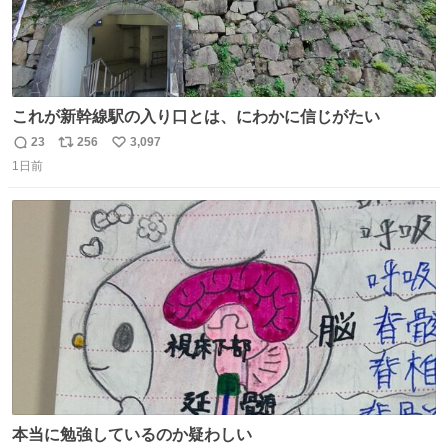
これが新幹線駅の入り口とは、にわかに信じがたい
23
256
3,097
返
リ
い
1日前
信
ポ
い
数
ス
ね
ト
数
数
本当に勉強しているのか疑わしい