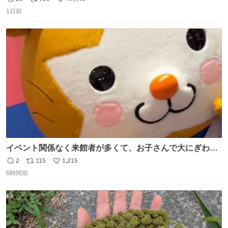
返
リ
い
1日前
信
ポ
い
数
ス
ね
ト
数
数
イベント関係なく来館者が多くて、お子さんで大にぎわ
い。 🐹を知らない子が「ねこ🐱」「ねこかな？」とつぶや
2
115
1,215
返
リ
い
いたら音速で反応していた
6時間前
信
ポ
い
数
ス
ね
ト
数
数