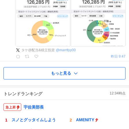
タケ@配当&積立投資
@
marrttyy00
昨日 9:47
もっと見る
トレンドランキング
12:34
時点
宇佐美部長
スノとグッタイムしよう
AMENITY