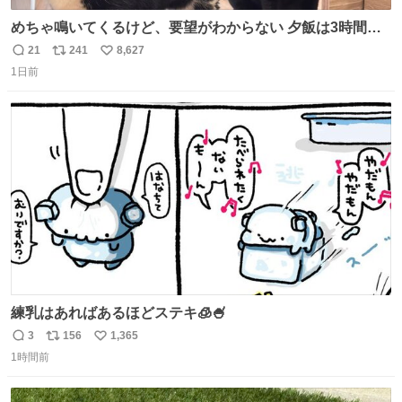
めちゃ鳴いてくるけど、要望がわからない 夕飯は3時間も
先だしな
21
241
8,627
返
リ
い
1日前
信
ポ
い
数
ス
ね
ト
数
数
練乳はあればあるほどステキ🧊🍧
3
156
1,365
返
リ
い
1時間前
信
ポ
い
数
ス
ね
ト
数