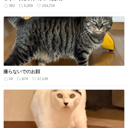
393
5,359
154,716
返
リ
い
信
ポ
い
数
ス
ね
ト
数
数
撮らないでのお顔
10
674
17,139
返
リ
い
信
ポ
い
数
ス
ね
ト
数
数