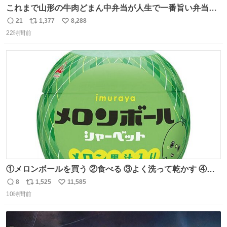
これまで山形の牛肉どまん中弁当が人生で一番旨い弁当だ
ったのだが、それを遥かに超える弁当発見。 個人的に駅弁
21
1,377
8,288
返
リ
い
＆空弁ランキングぶっち切りで首位を独走しているお弁当
22時間前
信
ポ
い
です🥹 福岡空港＆博多駅で購入可🍱 博多駅界隈にステイさ
数
ス
ね
れてるクルーの方は駅での購入が断然オススメです👍 #え
ト
数
数
んがわ明太寿司
①メロンボールを買う ②食べる ③よく洗って乾かす ④か
わいい
8
1,525
11,585
返
リ
い
10時間前
信
ポ
い
数
ス
ね
ト
数