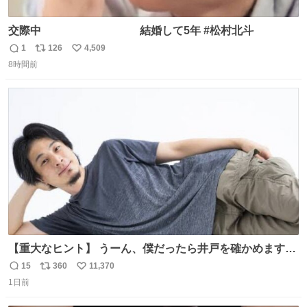
交際中 結婚して5年 #松村北斗
1
126
4,509
返
リ
い
8時間前
信
ポ
い
数
ス
ね
ト
数
数
【重大なヒント】 うーん、僕だったら井戸を確かめますけ
どね
15
360
11,370
返
リ
い
1日前
信
ポ
い
数
ス
ね