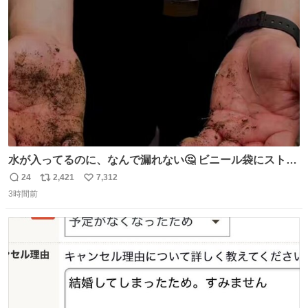
ト
数
数
水が入ってるのに、なんで漏れない🤔 ビニール袋にストロ
ーを刺しているだけなのに、水が漏れない😳 実はこれ、ち
24
2,421
7,312
返
リ
い
ゃんと理由があるんです💁🏽‍♂️ ビニール袋に水を入れて、ス
3時間前
信
ポ
い
トローを横から差すだけ！ ストローの先端が水面より上に
数
ス
ね
あると、水はほとんど出てきません🙆🏽‍♂️ ポイントは「空
ト
数
数
気」でした🤭