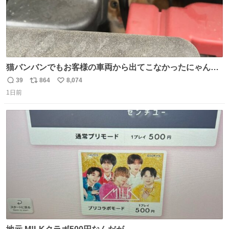
猫バンバンでもお客様の車両から出てこなかったにゃんこ
🐈 救出しようとした工場長が腕を引っ掻かれ、ぱんぱんに
39
864
8,074
返
リ
い
膨れ上がり、傷だらけ血だらけになりながらも何とか救出
1日前
信
ポ
い
したこの子はその後、工場長の家の子になりました😌💕
数
ス
ね
ト
数
数