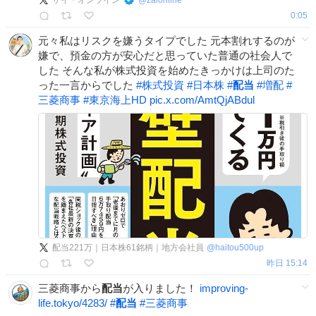
ザイ・オンライン
@
zaionline
0:05
元々私はリスクを嫌うタイプでした 元本割れするのが
嫌で、預金の方が安心だと思っていた普通の社会人で
した そんな私が株式投資を始めたきっかけは上司のた
った一言からでした
#
株式投資
#
日本株
#
配当
#
増配
#
三菱商事
#
東京海上HD
pic.x.com/AmtQjABdul
配当221万｜日本株61銘柄｜地方会社員
@
haitou500up
昨日 15:14
三菱商事から
配当
が入りました！
improving-
life.tokyo/4283/
#
配当
#
三菱商事