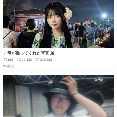
数
←母が撮ってくれた写真 弟→
686
12,432
318,893
返
リ
い
9時間前
信
ポ
い
数
ス
ね
ト
数
数