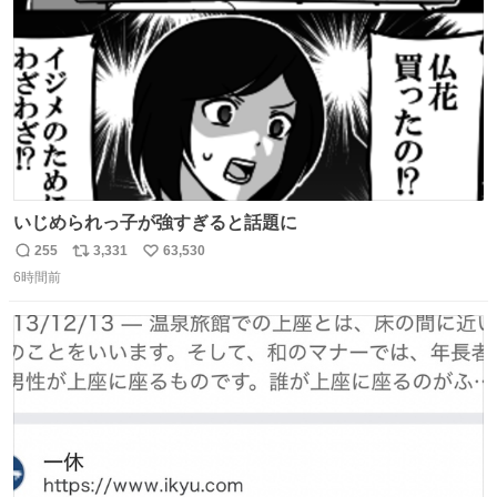
数
いじめられっ子が強すぎると話題に
255
3,331
63,530
返
リ
い
6時間前
信
ポ
い
数
ス
ね
ト
数
数