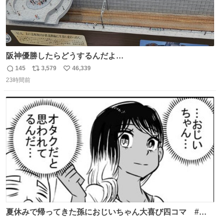
阪神優勝したらどうするんだよ…
145
3,579
46,339
返
リ
い
23時間前
信
ポ
い
数
ス
ね
ト
数
数
夏休みで帰ってきた孫におじいちゃん大喜び四コマ #四