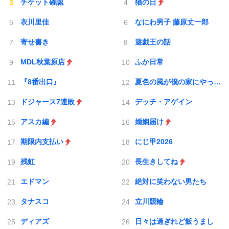
チケット確認
猫の日
衣川里佳
なにわ男子 藤原丈一郎
寄せ書き
遊戯王の話
MDL秋葉原店
ふか日常
『8番出口』
夏色の風が僕の家にやってきた
ドジャース7連敗
デッチ・アゲイン
アスカ編
婚姻届け
期限内支払い
にじ甲2026
残虹
長生きしてね
エドマン
絶対に笑わない男たち
タナスコ
立川競輪
ディアズ
日々は過ぎれど飯うまし