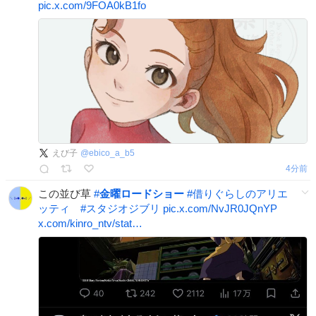
pic.x.com/9FOA0kB1fo
えび子
@
ebico_a_b5
4分前
この並び草
#
金曜ロードショー
#
借りぐらしのアリエ
ッティ
#
スタジオジブリ
pic.x.com/NvJR0JQnYP
x.com/kinro_ntv/stat…