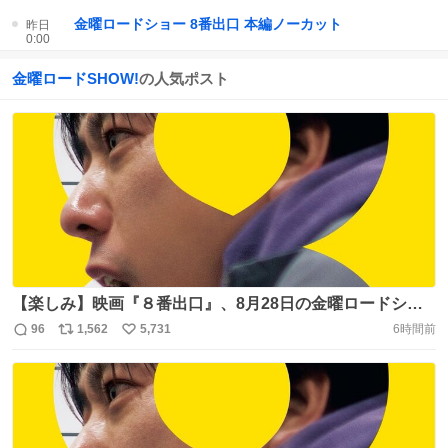
金曜ロードショー 8番出口 本編ノーカット
昨日
0:00
金曜ロードSHOW!
の人気ポスト
【楽しみ】映画『８番出口』、8月28日の金曜ロードショ
ーで本編ノーカット地上波初放送！
96
1,562
5,731
6時間前
返
リ
い
https://t.co/jV7COsMN3V 原作は、無限に繰り返される地
信
ポ
い
下道が舞台の大ヒットゲーム。主人公“迷う男”を二宮和
数
ス
ね
也、劇中で「おじさん」と呼ばれ、主人公が何度も地下通
ト
数
数
路で出会う“歩く男”を河内大和が演じる。
https://t.co/4lHDRegDAk