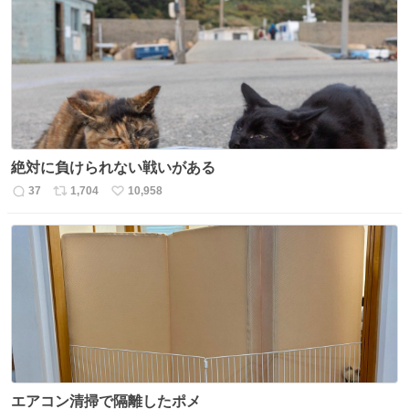
数
ス
ね
ト
数
数
絶対に負けられない戦いがある
37
1,704
10,958
返
リ
い
信
ポ
い
数
ス
ね
ト
数
数
エアコン清掃で隔離したポメ