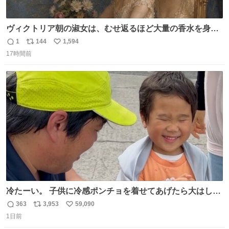
ヴィクトリア朝の淑女は、むせ返るほど大量の香水を身に
つけるものではないとされていた。それでも香水は、髪や
1
144
1,594
返
リ
い
肌の手入れと同じくらい、ヴィクトリア朝の女性達の美容
17時間前
信
ポ
い
習慣に欠かせないものだった。 当時の香水は、現在私たち
数
ス
ね
が知る香水よりも単純な組成で、その大部分は薔薇、菫、
ト
数
数
ベルガモット、
冷たーい。 子供に冷感ポンチョを着せてあげたら大はしゃ
ぎで喜んでくれました。 こんな素敵な代物を提供してくれ
363
3,953
59,090
返
リ
い
た山口県の恩師に感謝。
1日前
信
ポ
い