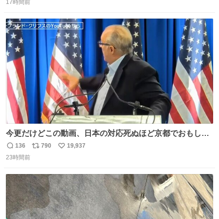
17時間前
信
ポ
い
数
ス
ね
ト
数
数
今更だけどこの動画、日本の対応死ぬほど京都でおもしろ
い。 なんなら敬語で丁寧に煽りまくってるの好き。笑
136
790
19,937
返
リ
い
23時間前
信
ポ
い
数
ス
ね
ト
数
数