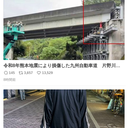
ト
数
数
令和8年熊本地震により損傷した九州自動車道 片野川橋
（下り線）の復旧作業を行っています。 タイムラプス動画
145
3,657
13,529
返
リ
い
で、段差が生じた橋桁をジャッキアップしている様子をご
8時間前
信
ポ
い
紹介します。 引き続き、早期復旧に向けて着実に工事を進
数
ス
ね
めてまいります。 #NEXCO西日本 #熊本地震
ト
数
数