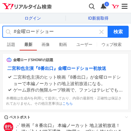
i
ログイン
ID新規取得
検索
キ
ー
話題
最新
画像
動画
ユーザー
ウェブ検索
ワ
ー
金曜ロードSHOW!
の話題
ド
二宮和也主演『8番出口』金曜ロードショー初放送
を
消
二宮和也主演のヒット映画『8番出口』が金曜ロードシ
す
ョーで本編ノーカットの地上波初放送になる。
ゲーム原作の無限ループ映画で、ファンはテレビでも体
験できることに驚きと期待を示し、二宮と監督のコメン
本機能は生成AIを利用して提供しており、内容の最新性・正確性は保証さ
トに興奮している様子がうかがえる。
れておりません。その他注意事項は
こちら
ベストポスト
⋰ 映画『８番出口』 本編ノーカット 地上波初放送！