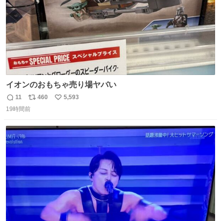
イオンのおもちゃ売り場ヤバい
11
460
5,593
返
リ
い
19時間前
信
ポ
い
数
ス
ね
ト
数
数