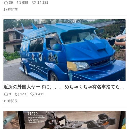
コマ漫画 #Web漫画 #漫画が読めるハッシュタグ
39
689
14,181
返
リ
い
17時間前
信
ポ
い
数
ス
ね
ト
数
数
近所の外国人ヤードに、、、 めちゃくちゃ有名車捨てられ
てました😭 外装ぼろぼろだし、、 中も何にも残ってない
9
123
1,411
返
リ
い
し、、 可哀想に😢😢 今まで数十年お疲れ様でした、、 #バ
19時間前
信
ポ
い
ニング #当時 #廃車 #勿体無い
数
ス
ね
ト
数
数