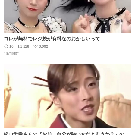
コレが無料でレジ袋が有料なのおかしいって
10
118
3,092
返
リ
い
16時間前
信
ポ
い
数
ス
ね
ト
数
数
松山千春さんの『お前、自分が強い女だと思うか？』の一