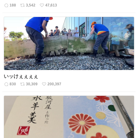
188
3,542
47,613
返
リ
い
信
ポ
い
数
ス
ね
ト
数
数
いッけぇぇぇぇ
830
30,309
200,397
返
リ
い
信
ポ
い
数
ス
ね
ト
数
数