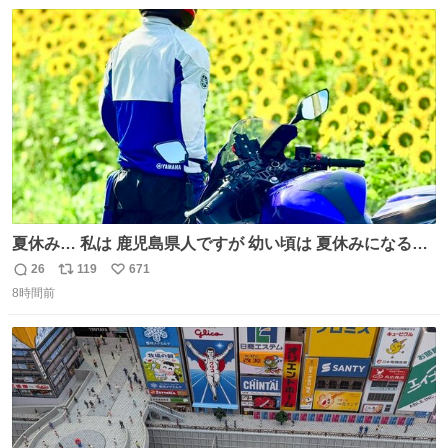
数
ス
ね
ト
数
数
夏休み… 私は 鹿児島県人ですが 幼い頃は 夏休みになると
母の郷… 山梨へ遊びに行くのが楽しみでした 母の実家へ 1
26
119
671
返
リ
い
ヶ月近く泊まって … … 今の私は 医療従事者 お盆休み？ﾅﾆ
8時間前
信
ポ
い
ｿﾚｵｲｼｲﾉ?(笑 … … 子どもの頃 山梨で見た ひまわり畑の風
数
ス
ね
景 淡い記憶 そんな思い出の風景… ありますか？
ト
数
数