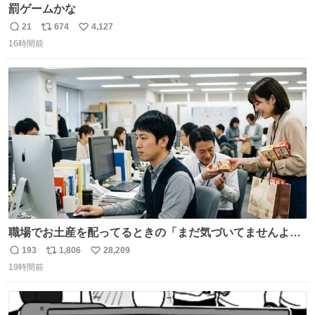
罰ゲームかな
21
674
4,127
返
リ
い
16時間前
信
ポ
い
数
ス
ね
ト
数
数
職場でお土産を配ってるときの「まだ気づいてませんよ」
的な演技が毎回シンドい。
193
1,806
28,209
返
リ
い
19時間前
信
ポ
い
数
ス
ね
ト
数