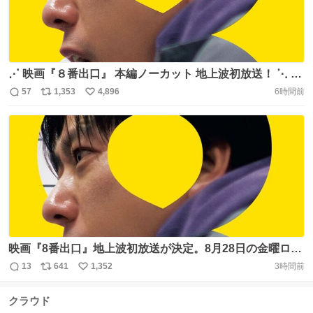
⋰ 映画『８番出口』 本編ノーカット 地上波初放送！ ⋱ 迷
い込んだ地下通路… "無限ループ"から抜け出せるのか？ 迷
57
1,353
4,896
6時間前
返
リ
い
う男を演じた、二宮和也💬 "まさかテレビにまで 迷い込ん
信
ポ
い
でしまうとは 、、、" コメント全文はこちら👇
数
ス
ね
https://t.co/FSLziPr9Fv 🗓️28日(金)夜9時 #金曜ロードショ
ト
数
数
ー 『８番出口』 https://t.co/DAFIqa8qYu
映画『8番出口』地上波初放送が決定。8月28日の金曜ロー
ドショーにて本編ノーカット放送 https://t.co/dtzBbhbxij
13
641
1,352
3時間前
返
リ
い
200万本セールス突破の人気インディーゲームが原作の実
信
ポ
い
写作品。二宮和也が演じる“迷う男”が地下通路の無限ルー
クラウド
数
ス
ね