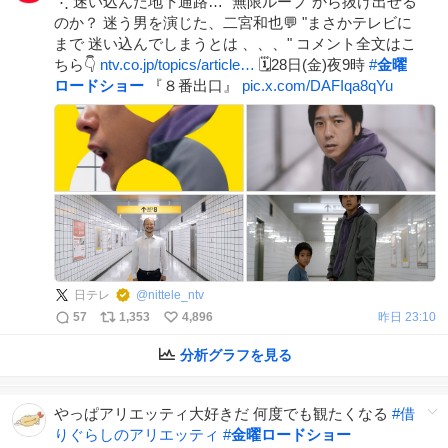
⋱ 迷い込んだ地下通路… "無限ループ"から抜け出せる
のか？ 迷う男を演じた、二宮和也💬 "まさかテレビに
まで 迷い込んでしまうとは 、、、" コメント全文はこ
ちら👇
ntv.co.jp/topics/article…
🗓️28日(金)夜9時
#
金曜
ロードショー
『８番出口』
pic.x.com/DAFIqa8qYu
日テレ
@
nittele_ntv
57
1,353
4,896
昨日 23:10
分析グラフを見る
やっぱアリエッティ大好きだ 何度でも観たくなる
#
借
りぐらしのアリエッティ
#
金曜ロードショー