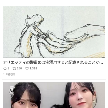
数
ス
ね
ト
数
数
アリエッティの髪留めは洗濯バサミと記述されることが多
いですが、もっと小さいプラスチックのクリップです。 バ
1
150
1,318
返
リ
い
ネは使いやすいように強度を調整してあるはず。
15時間前
信
ポ
い
数
ス
ね
ト
数
数