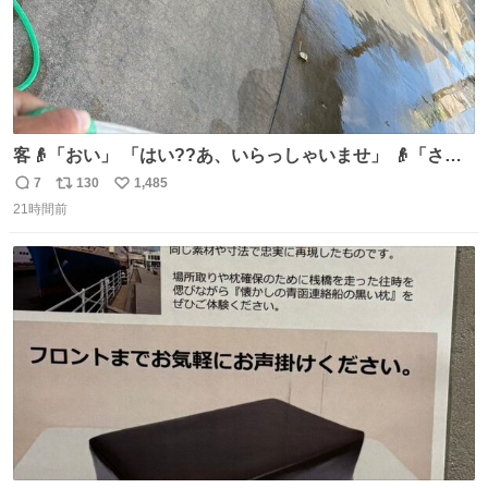
客👴「おい」 「はい??あ、いらっしゃいませ」 👴「さっ
きからずっと水出しっぱなしでもったいないだろ」 「静電
7
130
1,485
返
リ
い
気を逃がし、熱くなった地面の温度を下げ、引火事故の防
21時間前
信
ポ
い
止の為必要な作業です」 👴「水不足の昨今にもったいない
数
ス
ね
ことをするな!!」 それでは歌います、聞いてください 「井
ト
数
数
戸水」