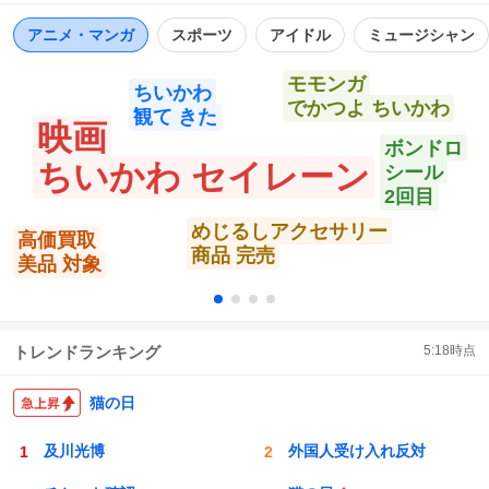
プに迷い込む https://t.co/r3Qc8UIooe
ト
数
数
アニメ・マンガ
スポーツ
アイドル
ミュージシャン
モモンガ
ちいかわ
でかつよ ちいかわ
観て きた
映画
ボンドロ
ちいかわ セイレーン
シール
2回目
めじるしアクセサリー
高価買取
商品 完売
美品 対象
トレンドランキング
5:18
時点
猫の日
及川光博
外国人受け入れ反対