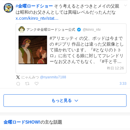
#
金曜ロードショー
そう考えるとさつきとメイの父親
は昭和のお父さんとしては異端レベルだったんだな
x.com/kinro_ntv/stat…
アンク＠金曜ロードショー公式
@kinro_ntv
#アリエッティ の父、ポッドは今まで
の #ジブリ 作品とは違った父親像とし
て描かれています。『#となりのトト
ロ』に出てくる娘に対してフレンドリ
ーなお父さんでもなく、『#千と千尋
の神隠し』で登場する自分勝手なお父
昨日 12:26
さんでもない、現代では失われつつあ
にゃんみつ
@
nyanmitu7188
る古風な父と娘の関係が描かれていま
3:33
す‼️
もっと見る
金曜ロードSHOW!
の主な話題