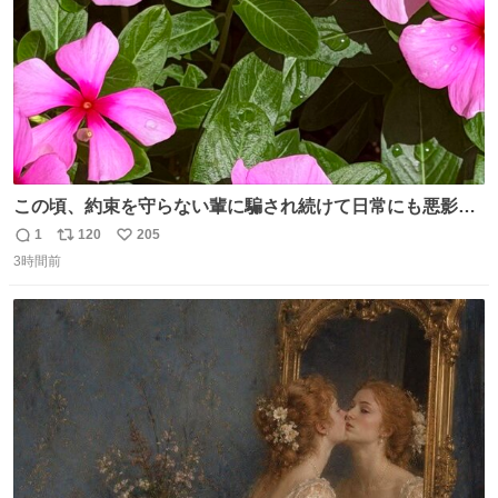
この頃、約束を守らない輩に騙され続けて日常にも悪影響
が出てきて仕事も出来ずでストレスマックス。 解決には断
1
120
205
返
リ
い
ち切るのみ。 そんな時に美しい光景は救いの刻です。 人様
3時間前
信
ポ
い
に迷惑をかける人間の神経には理解が出来ないし理解する
数
ス
ね
気もない。 実直に生きる！ 今日も嘘に負けずに頑張りま
ト
数
数
す。 #LUNE #約束