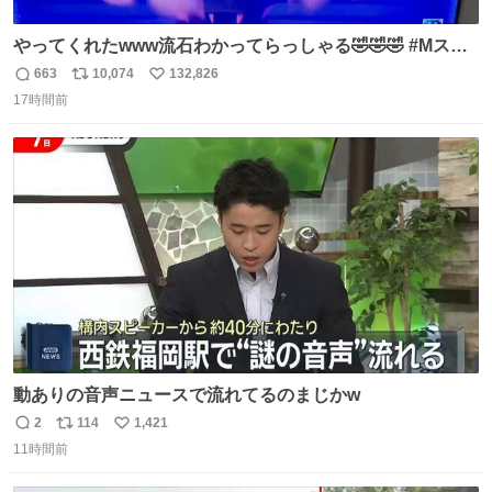
やってくれたwww流石わかってらっしゃる🤣🤣🤣 #Mステ
#西川貴教
663
10,074
132,826
返
リ
い
17時間前
信
ポ
い
数
ス
ね
ト
数
数
動ありの音声ニュースで流れてるのまじかw
2
114
1,421
返
リ
い
11時間前
信
ポ
い
数
ス
ね