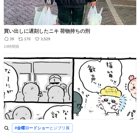
買い出しに遅刻したニキ 荷物持ちの刑
39
170
3,529
返
リ
い
14時間前
信
ポ
い
数
ス
ね
ト
数
数
#金曜ロードショー
とジブリ展
ちいかわタイトル回収マジ！！！！！！？？？？？？
28
920
9,570