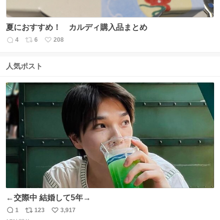
夏におすすめ！ カルディ購入品まとめ
4
6
208
返
リ
い
信
ポ
い
数
ス
ね
人気ポスト
ト
数
数
←交際中 結婚して5年→
1
123
3,917
返
リ
い