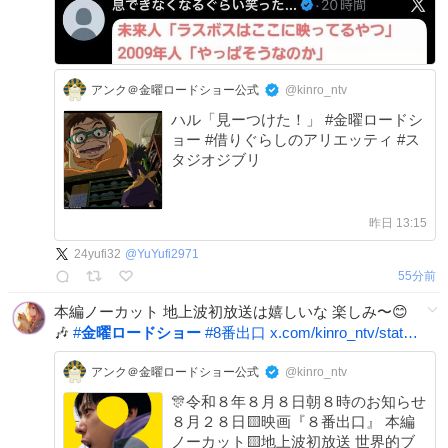
アンク＠金曜ロードショー公式
@kinro_ntv
ハル「見ーつけた！」 #金曜ロードシ
ョー #借りぐらしのアリエッティ #ス
タジオジブリ
昨日 13:15
24yufi32
@
YuYufi2971
55分前
本編ノーカット 地上波初放送は嬉しいな 楽しみ〜😊
🎶
#
金曜ロードショー
#
8番出口
x.com/kinro_ntv/stat…
アンク＠金曜ロードショー公式
@kinro_ntv
🎊令和８年８月８日朝８時のお知らせ
８月２８日🟨映画『８番出口』 本編
ノーカット🟨地上波初放送 世界的ブ