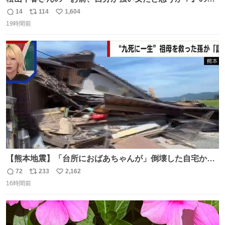
言で… 中森明菜さんが思わず本音をこぼす瞬間😭
14
114
1,604
返
リ
い
19時間前
信
ポ
い
数
ス
ね
ト
数
数
【熊本地震】「台所におばあちゃんが」倒壊した自宅から
孫が救出 地震発生時、台所で夕食の準備をしていた祖母の
72
233
2,162
返
リ
い
「助けて」という声。祖母を背負い、助け出した孫が「命
16時間前
信
ポ
い
があったのは奇跡」と当時の状況を語った。
数
ス
ね
ト
数
数