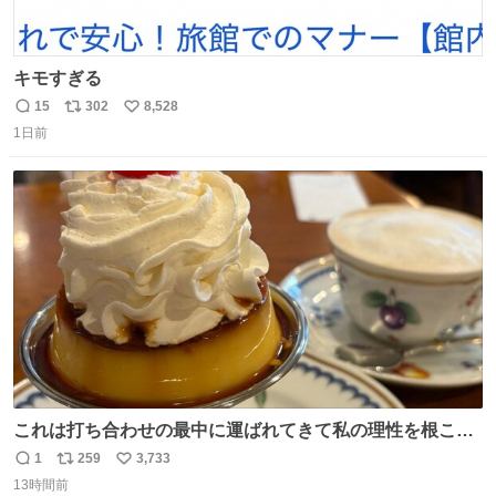
キモすぎる
15
302
8,528
返
リ
い
1日前
信
ポ
い
数
ス
ね
ト
数
数
これは打ち合わせの最中に運ばれてきて私の理性を根こそ
ぎ奪い去ったプリンの写真です。
1
259
3,733
返
リ
い
13時間前
信
ポ
い