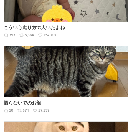
こういう走り方の人いたよね
393
5,364
154,707
返
リ
い
信
ポ
い
数
ス
ね
ト
数
数
撮らないでのお顔
10
674
17,139
返
リ
い
信
ポ
い
数
ス
ね
ト
数