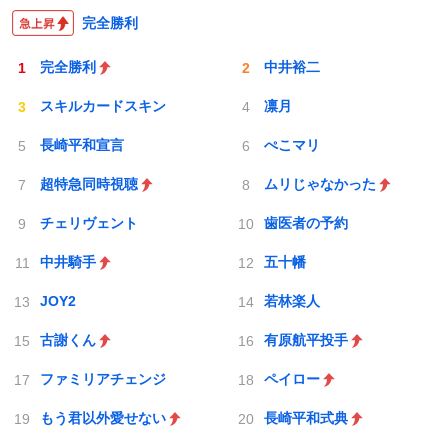
完全勝利
完全勝利
中井裕二
スキルカードスキン
凛月
長崎平和宣言
ぺこマリ
超特急同時視聴
ムリじゃなかった
チェリヴェント
歯医者の予約
中井騎手
五十幡
JOY2
若林楽人
古謝くん
有原航平投手
ファミリアチェンジ
ペイロー
もう君以外愛せない
長崎平和式典