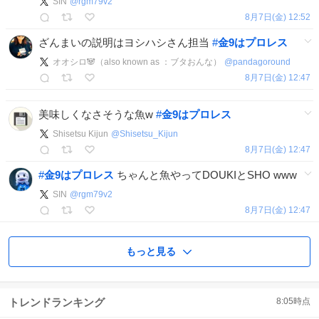
SIN
@
rgm79v2
8月7日(金) 12:52
ざんまいの説明はヨシハシさん担当
#
金9はプロレス
オオシロ🐼（also known as ：ブタおんな）
@
pandagoround
8月7日(金) 12:47
美味しくなさそうな魚w
#
金9はプロレス
Shisetsu Kijun
@
Shisetsu_Kijun
8月7日(金) 12:47
#
金9はプロレス
ちゃんと魚やってDOUKIとSHO www
SIN
@
rgm79v2
8月7日(金) 12:47
もっと見る
トレンドランキング
8:05
時点