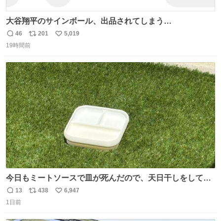
大谷翔平のサインボール、出品されてしまう…
46
201
5,019
返
リ
い
19時間前
信
ポ
い
数
ス
ね
ト
数
数
今日もミートソースで皿が死んだので、天日干しをしてい
ます🍝 ありがとう先人の知恵
13
438
6,947
返
リ
い
1日前
信
ポ
い
数
ス
ね