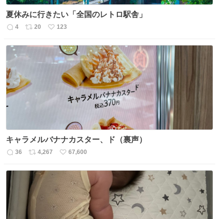
夏休みに行きたい「全国のレトロ駅舎」
4
20
123
返
リ
い
信
ポ
い
数
ス
ね
ト
数
数
キャラメルバナナカスター、ド（裏声）
36
4,267
67,600
返
リ
い
信
ポ
い
数
ス
ね
ト
数
数