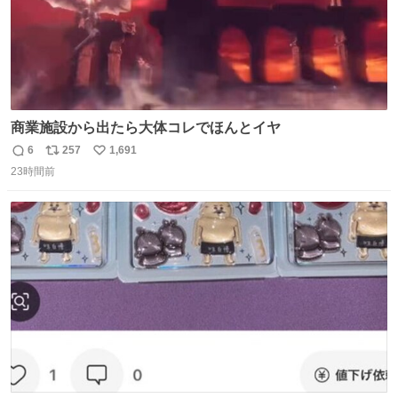
商業施設から出たら大体コレでほんとイヤ
6
257
1,691
返
リ
い
23時間前
信
ポ
い
数
ス
ね
ト
数
数