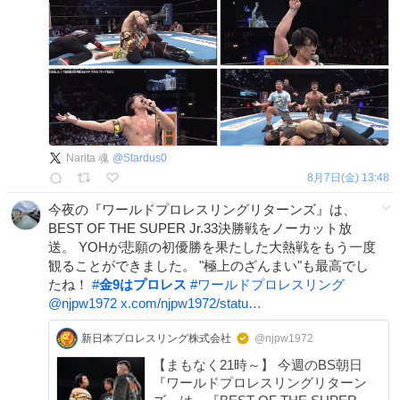
Narita 魂
@
Stardus0
8月7日(金) 13:48
今夜の『ワールドプロレスリングリターンズ』は、
BEST OF THE SUPER Jr.33決勝戦をノーカット放
送。 YOHが悲願の初優勝を果たした大熱戦をもう一度
観ることができました。 "極上のざんまい"も最高でし
たね！
#
金9はプロレス
#
ワールドプロレスリング
@njpw1972
x.com/njpw1972/statu…
新日本プロレスリング株式会社
@njpw1972
【まもなく21時～】 今週のBS朝日
『ワールドプロレスリングリターン