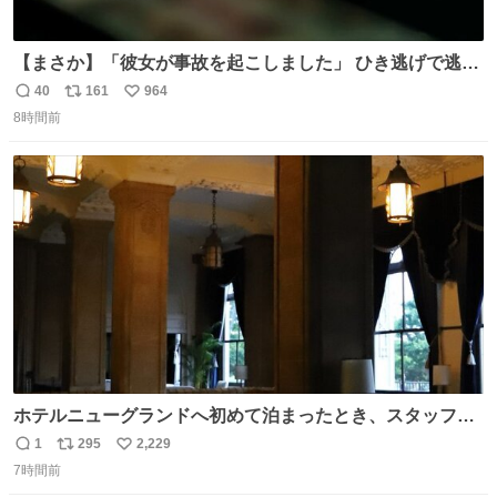
【まさか】「彼女が事故を起こしました」 ひき逃げで逃走
した男、AIの相談履歴で“ウソ発覚” 警察が男のスマホを押
40
161
964
返
リ
い
収して解析すると、出頭する前に事故の詳しい状況やどう
8時間前
信
ポ
い
対応すればいいかをAIに相談していたことがわかった。し
数
ス
ね
かし、AIの回答は「正直に警察に話すように」だった。
ト
数
数
ホテルニューグランドへ初めて泊まったとき、スタッフさ
まから朝のロビーはとても綺麗ですと教えていただいた。
1
295
2,229
返
リ
い
薄暗がりの重厚な造りへ、まずやわらかな光が差し込み、
7時間前
信
ポ
い
しだいに馴染んでいって、時間をかけていつもの美しさへ