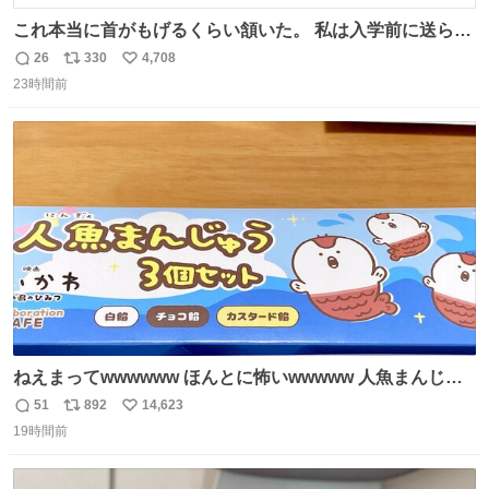
これ本当に首がもげるくらい頷いた。 私は入学前に送られ
てきた、大学のサークル紹介冊子を見た時点で終わりを感
26
330
4,708
返
リ
い
じたので、女子大でもないくせに偏差値の高い大学のイン
23時間前
信
ポ
い
カレサークルに突撃して所属するという奇行で事なきを得
数
ス
ね
た。 高偏差値に行けないならせめてそれくらいした方が予
ト
数
数
後がいいです。 https://t.co/9nMHIrETkw
ねえまってwwwwww ほんとに怖いwwwww 人魚まんじゅ
う買ってきたから私も永遠のいのちを…ぐへへ…と思いな
51
892
14,623
返
リ
い
がら1つ食べたら 奥歯欠けたんだけど！！！！？？？ しか
19時間前
信
ポ
い
もガッツリ😭 まんじゅうだよ？？？？？？ ガリッて言っ
数
ス
ね
たから何？と思って口から出したら自分の歯wwwwww セ
ト
数