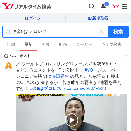
i
ログイン
ID新規取得
検索
キ
ー
話題
最新
画像
動画
ユーザー
ウェブ検索
ワ
ベストポスト
ー
ド
／ ワールドプロレスリングリターンズ 今夜9時！ ＼
を
見どころコメントをHPで公開中！
#
YOH
がスーパー
消
ジュニア決勝 vs
#
藤田晃生
の見どころを語る！ 極上
す
のCHAOSが決まるか！若き昨年の覇者が2連覇を果た
すか！
#
金9はプロレス
pic.x.com/wi9lsMRv20