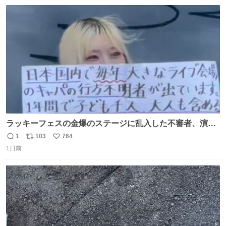
数
ス
ね
と移ろっていく。120分のドラマチック。
ト
数
数
ラッキーフェスの金爆のステージに乱入した不審者、演出
かと思ったら本物でめちゃくちゃ思想の強い紙掲げてて怖
1
103
764
返
リ
い
すぎる。
1日前
信
ポ
い
数
ス
ね
ト
数
数