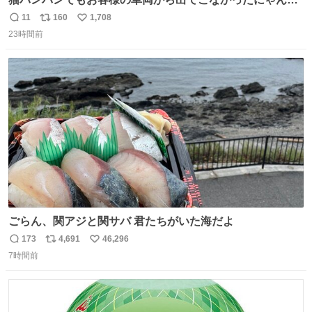
🐈 救出しようとした工場長が腕を引っ掻かれ、ぱんぱんに
11
160
1,708
返
リ
い
膨れ上がり、傷だらけ血だらけになりながらも何とか救出
23時間前
信
ポ
い
したこの子はその後、工場長の家の子になりました😌💕
数
ス
ね
ト
数
数
ごらん、関アジと関サバ 君たちがいた海だよ
173
4,691
46,296
返
リ
い
7時間前
信
ポ
い
数
ス
ね
ト
数
数