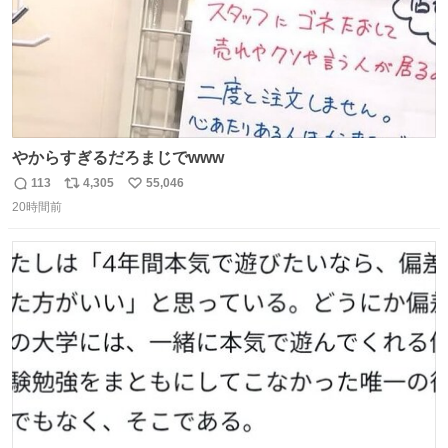
やからすぎるだろまじでwww
113
4,305
55,046
返
リ
い
20時間前
信
ポ
い
数
ス
ね
ト
数
数