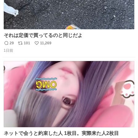
それは定価で買ってるのと同じだよ
29
101
11,269
返
リ
い
1日前
信
ポ
い
数
ス
ね
ト
数
数
ネットで会うと約束した人 1枚目。実際来た人2枚目