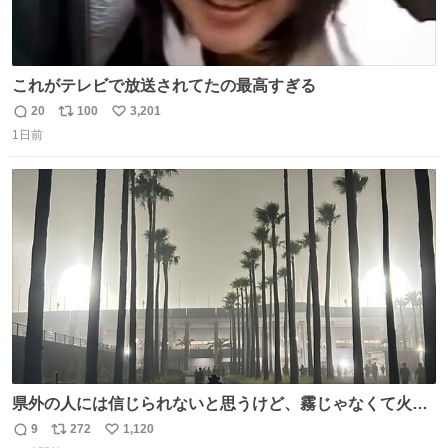
これがテレビで放送されてたの最高すぎる
20
100
3,201
返
リ
い
1日前
信
ポ
い
数
ス
ね
ト
数
数
県外の人には信じられないと思うけど、霧じゃなくて火山
灰です🌋 #桜島
9
272
1,120
返
リ
い