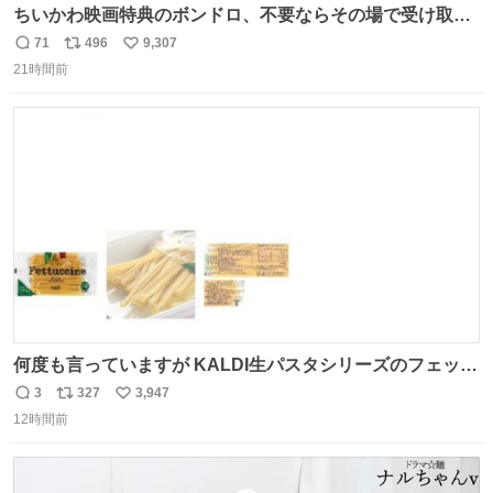
ちいかわ映画特典のボンドロ、不要ならその場で受け取り
辞退すれば良いのに白々しい
71
496
9,307
返
リ
い
21時間前
信
ポ
い
数
ス
ね
ト
数
数
何度も言っていますが KALDI生パスタシリーズのフェット
チーネは 真剣(ガチ)で美味いぞ
3
327
3,947
返
リ
い
12時間前
信
ポ
い
数
ス
ね
ト
数