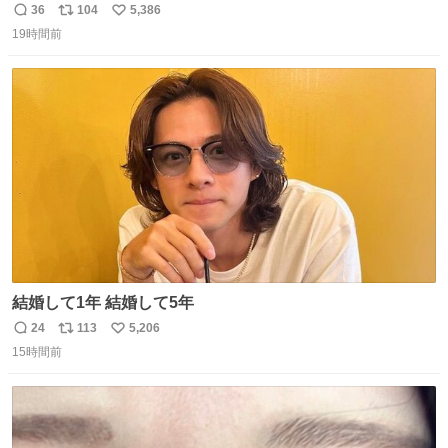
36
104
5,386
返
リ
い
19時間前
信
ポ
い
数
ス
ね
ト
数
数
結婚して1年 結婚して5年
24
113
5,206
返
リ
い
15時間前
信
ポ
い
数
ス
ね
ト
数
数