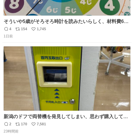
そういや5歳がそろそろ時計を読みたいらしく、材料費600
円で作れる知育時計作ってみた！ めっちゃ簡単！ ありがと
4
154
1,745
返
リ
い
う先人！
1日前
信
ポ
い
数
ス
ね
ト
数
数
新潟のドフで両替機を発見してしまい、思わず購入してし
まい大阪に発送するイベントが発生
2
170
7,581
返
リ
い
23時間前
信
ポ
い