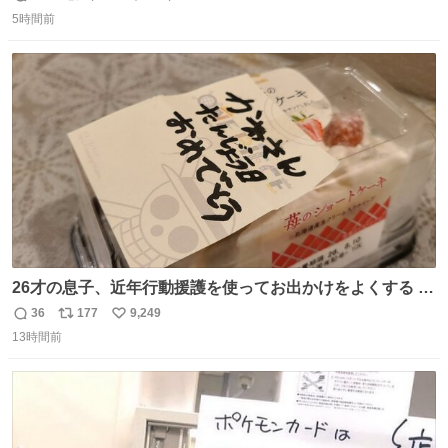
返
リ
い
5時間前
信
ポ
い
数
ス
ね
ト
数
数
26才の息子、近年行動援護を使ってお出かけをよくする 親
との外出はもう嫌らしい。 中身は小学生位なのに小癪な😅
36
177
9,249
返
リ
い
昨日は夜のショッピングモールに行った 先に寝といてよ❗
13時間前
信
ポ
い
と何度も何度も言い残して。 起きたら冷蔵庫に… ああ、こ
数
ス
ね
れ買いに行ってくれたんだ…😭
ト
数
数