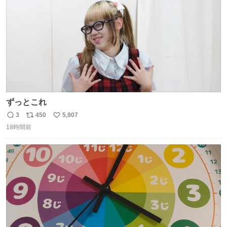
数
ずっとこれ
3
450
5,907
返
リ
い
18時間前
信
ポ
い
数
ス
ね
ト
数
数