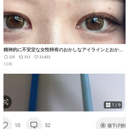
精神的に不安定な女性特有のおかしなアイラインとおかし
な眉毛辞めてくれ本当に
125
313
21,922
返
リ
い
1日前
信
ポ
い
数
ス
ね
ト
数
数