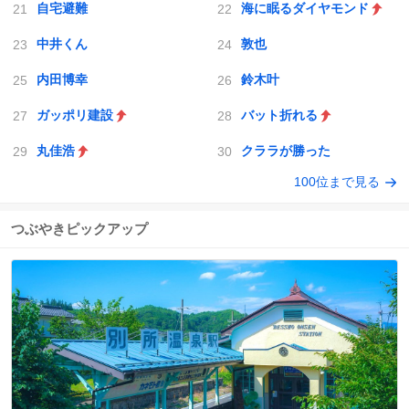
自宅避難
海に眠るダイヤモンド
中井くん
敦也
内田博幸
鈴木叶
ガッポリ建設
バット折れる
丸佳浩
クララが勝った
100位まで見る
つぶやきピックアップ