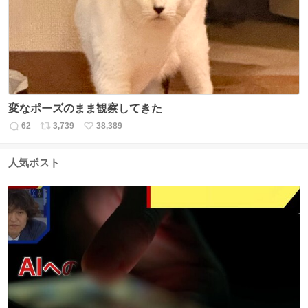
数
変なポーズのまま観察してきた
62
3,739
38,389
返
リ
い
信
ポ
い
数
ス
ね
人気ポスト
ト
数
数