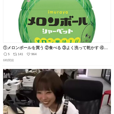
①メロンボールを買う ②食べる ③よく洗って乾かす ④か
わいい
5
141
964
返
リ
い
6時間前
信
ポ
い
数
ス
ね
ト
数
数