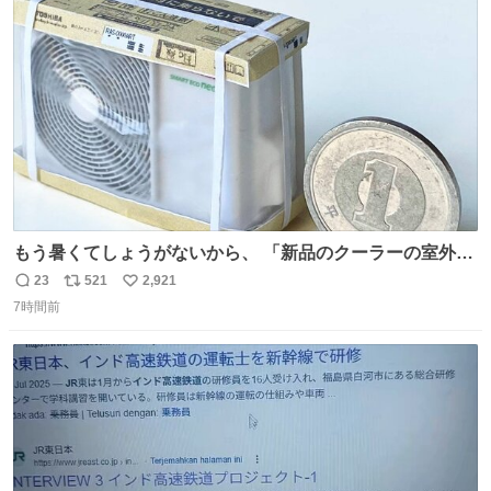
ト
数
数
もう暑くてしょうがないから、 「新品のクーラーの室外機
のミニチュア」 でも見ていってよ
23
521
2,921
返
リ
い
7時間前
信
ポ
い
数
ス
ね
ト
数
数