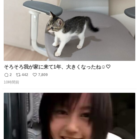
数
イレーンの呪いじゃん😭
そろそろ我が家に来て1年、大きくなったね☺️🤍
2
442
7,809
返
リ
い
10時間前
信
ポ
い
数
ス
ね
ト
数
数