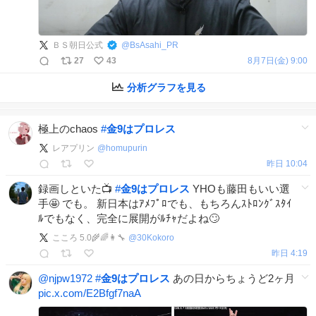
ＢＳ朝日公式
@
BsAsahi_PR
27
43
8月7日(金) 9:00
分析グラフを見る
極上のchaos
#
金9はプロレス
レアプリン
@
homupurin
昨日 10:04
録画しといた📺
#
金9はプロレス
YHOも藤田もいい選
手🤩 でも。 新日本はｱﾒﾌﾟﾛでも、もちろんｽﾄﾛﾝｸﾞｽﾀｲ
ﾙでもなく、完全に展開がﾙﾁｬだよね🙄
こころ 5.0🌾🌈👩‍🔧
@
30Kokoro
昨日 4:19
@njpw1972
#
金9はプロレス
あの日からちょうど2ヶ月
pic.x.com/E2Bfgf7naA