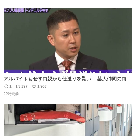
数
ス
ね
ト
数
数
アルバイトもせず両親から仕送りを貰い… 芸人仲間の両親
のスネまでかじる!? ドンデコルテ銀次⚡️ 無料見逃し配信は
1
187
1,807
返
リ
い
こちらから ▶︎abema.go.link/gBLVb ◤しくじり先生
22時間前
信
ポ
い
ABEMAにて毎週最新話無料配信中◢ @10000nabe
数
ス
ね
@akmllube0617
ト
数
数