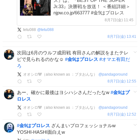
ズ』は、『BEST OF THE SUPER
Jr.33』決勝戦を放送！ ＜番組詳細＞
njpw.co.jp/663777 #金9はプロレス
8月7日(金) 11:45
tetu088
@
tetu088
8月7日(金) 13:41
次回は6月のウルフ成田戦 有田さんの解説をまたテレ
ビで見られるのかな☺️
#
金9はプロレス
#
オマエ有田だ
ろ
オオシロ🐼（also known as ：ブタおんな）
@
pandagoround
8月7日(金) 12:55
あー、確かに最後はヨシハシさんだったなw
#
金9はプ
ロレス
オオシロ🐼（also known as ：ブタおんな）
@
pandagoround
8月7日(金) 12:52
#
金9はプロレス
ざんまいプロフェッショナルw
YOSHI-HASHI面白えw