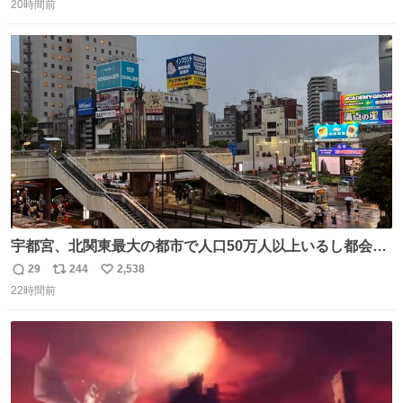
20時間前
信
ポ
い
数
ス
ね
ト
数
数
宇都宮、北関東最大の都市で人口50万人以上いるし都会何
だろうなと思っていたら想像以上に都会で興奮した
29
244
2,538
返
リ
い
22時間前
信
ポ
い
数
ス
ね
ト
数
数