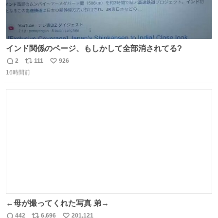
インド関係のページ、もしかして全部消されてる?
2
111
926
返
リ
い
16時間前
信
ポ
い
数
ス
ね
ト
数
数
←母が撮ってくれた写真 弟→
442
6,696
201,121