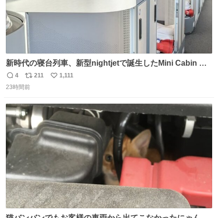
新時代の寝台列車、新型nightjetで誕生したMini Cabin ま
さに走るカプセルホテルといった感じで、一人旅で利用す
4
211
1,111
返
リ
い
るのにはちょうどいい設備。 他の人も言ってましたが、サ
23時間前
信
ポ
い
ンライズの後継に欲しい…
数
ス
ね
ト
数
数
猫バンバンでもお客様の車両から出てこなかったにゃんこ