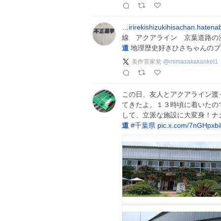
…irirekishizukihisachan.haten
線 アクアライン 京葉道路の
道
地理歴史好きひさちゃんのブ
美作菅家党
@
mimasakakanket1
この日、友人とアクアライン渡っ
てきたよ。１３時頃に着いたの
して、立派な施設に大変身！ナ
道
#
千葉県
pic.x.com/7nGHpxb