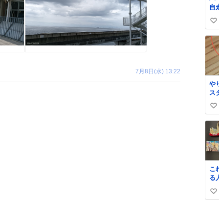
自
お
い
た
な
い
さ
ね
サ
数
銭
から これで
7月8日(水) 13:22
壊
や
で
ス
ら
ぼ
ジ
い
よ
線
ァ
い
も
分
す
ね
で
数
け
ーほ
を
こ
い
る
す
国
タ
い
マ
く
欲しい
い
す
学
ね