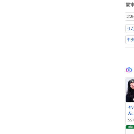
国
数
電
先
を
北海
蔵
換
り
経
マ
に
中央
に
0
ヤ
ん、
T
55
ム
ァ