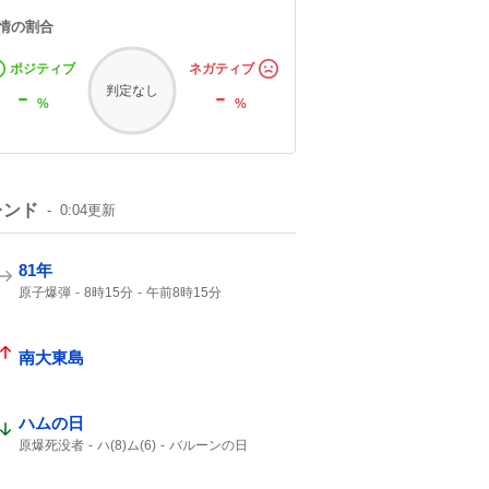
情の割合
ポジティブ
ネガティブ
-
-
判定なし
%
%
レンド
0:04
更新
81年
原子爆弾
8時15分
午前8時15分
戦争をしない
南大東島
ハムの日
原爆死没者
ハ(8)ム(6)
バルーンの日
消費拡大
1年分