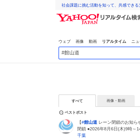
社会課題に挑む活動を知って、共感できる
ウェブ
画像
動画
リアルタイム
ニュ
画像・動画
すべて
ベストポスト
【
#
館山道
レーン閉鎖のお知らせ】
閉鎖 ●2026年8月6日(木)9時～
千葉