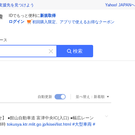
Yahoo! JAPAN
ヘ
支援先を見つけよう
IDでもっと便利に
新規取得
ログイン
初回購入限定、アプリで使えるお得なクーポン
ース
検索
キ
ー
ワ
ー
ド
を
消
自動更新
並べ替え：
新着順
す
 ●館山自動車道 富津中央IC(入口) ●幅広レーン
14時
tokusya.ktr.mlit.go.jp/kisei/list.html
#
大型車両
#