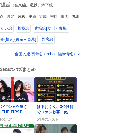
回ったけど、旅行
数
車遅延
（在来線、私鉄、地下鉄）
で必ずマグネット
買い、今は家の冷
道
東北
関東
中部
近畿
中国
四国
九州
庫に貼ってる。 交
留学が終わって1年
んかい線
相模線
青梅線[立川～青梅]
つけどそれぞれの
グネットを見る度
旅の思い出が鮮明
線(快速)[東京～高尾]
外房線
よみがえります。
全国の運行情報（Yahoo!路線情報）
SNSのバズまとめ
0
バイTシャツ屋さ
はるおくん、3位獲得
THE FIRST
でファン歓喜 ぬい
AKEで『アルゴリズ
ぐるみ化決定とSNS
件のポスト
54
件のポスト
の犬』再登場にフ
で祝福の嵐
ン歓喜