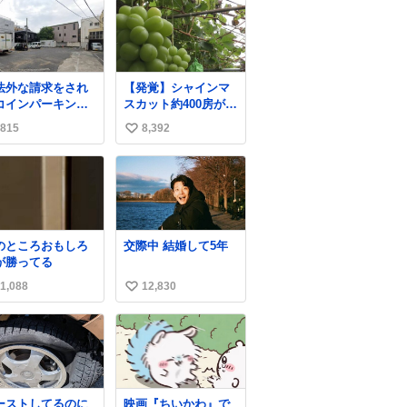
法外な請求をされ
【発覚】シャインマ
コインパーキン
スカット約400房が果
》 各営業所にも前
樹園から盗まれる 栃
815
8,392
い
ら告知されていま
木・佐野市
、Park Link南青
news.livedoor.com/
い
の敷地内に一瞬で
article/detail… 被害
ね
車を乗り入れると
に遭った果樹園には
数
外な請求をされ長
防犯カメラなどはな
間拘束されます。
く、シャインマスカ
車で呼ばれた時や
ットが盗まれた木に
のところおもしろ
交際中 結婚して5年
客を降ろした際に
は刃物などで切られ
が勝ってる
十分注意してくだ
た跡が。市内で今年
い！ 東京都港区南
に入って同様の被害
1,088
12,830
い
2-14-20
は確認されておら
い
ず、警察はパトロー
ルを強化する。
ね
数
ーストしてるのに
映画『ちいかわ』で