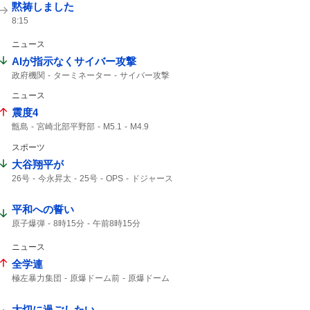
黙祷しました
8:15
ニュース
AIが指示なくサイバー攻撃
政府機関
ターミネーター
サイバー攻撃
ニュース
震度4
甑島
宮崎北部平野部
M5.1
M4.9
島原半島
最大震度4
スポーツ
熊本県天草・芦北地方
筑後地方
震度3
M4.8
緊急地震速報
天草・芦北地方
大谷翔平が
地震情報
津波の心配はありません
26号
今永昇太
25号
OPS
ドジャース
震源の深さ
地震速報
地震の規模
大谷翔平
23度
先頭打者
2本目
今永
深さ10km
鹿児島県
ホームラン
1点差
平和への誓い
原子爆弾
8時15分
午前8時15分
こども代表
ご冥福をお祈り
ニュース
全学連
極左暴力集団
原爆ドーム前
原爆ドーム
ドーム前
大切に過ごしたい