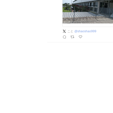
こと
@
shaoshao999