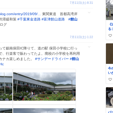
7月11日(土) 8:31
ablog.com/entry/2019/09/…
東関東道 首都高湾岸
渋滞緩和策
#
千葉東金道路
#
富津館山道路
#
館山
《
ログ
る
グ
7月11日(土) 1:22
い
か
すが
い
山
て鋸南保田IC降りて、道の駅 保田小学校に行っ
ね
も
で、行楽客で賑わってたよ。廃校の小学校を再利用
数
法
カナカ楽しめました。
#
サンデードライバー
#
館山
時
iHc
迎
今
お
い
は
さ
い
青山
い
ね
数
バ