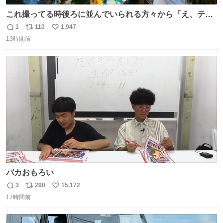
これ撮ってる時後ろに並んでいられる方々から「え、テニ
スの王子様………？」って聞こえてきて激アツ
1
110
1,947
返
リ
い
13時間前
信
ポ
い
数
ス
ね
ト
数
数
バカおもろい
3
290
15,172
返
リ
い
17時間前
信
ポ
い
数
ス
ね
ト
数