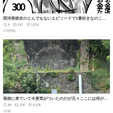
西洋美術史のとんでもないエピソードで1番好きなのこれ
モネのエピソード大体面白い #絵がみの美術史創作
4
157
1,570
返
リ
い
17時間前
信
ポ
い
数
ス
ね
ト
数
数
母校に来ていて今更気がついたのだが元々ここには何があ
ったのだろう…？_:(´ཀ`」 ∠):
26
176
4,178
返
リ
い
1日前
信
ポ
い