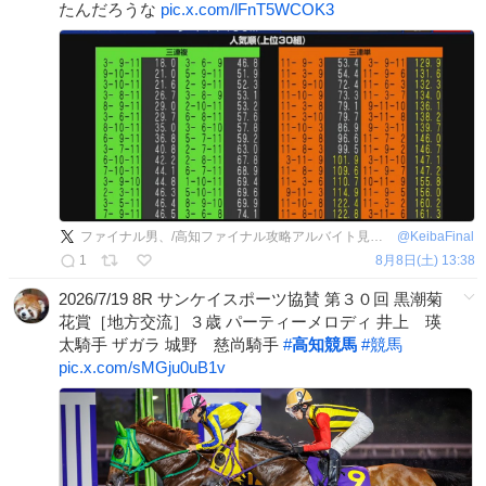
たんだろうな
pic.x.com/lFnT5WCOK3
ファイナル男、/高知ファイナル攻略アルバイト見習い補佐代理
@
KeibaFinal
1
8月8日(土) 13:38
2026/7/19 8R サンケイスポーツ協賛 第３０回 黒潮菊
花賞［地方交流］３歳 パーティーメロディ 井上 瑛
太騎手 ザガラ 城野 慈尚騎手
#
高知競馬
#
競馬
pic.x.com/sMGju0uB1v