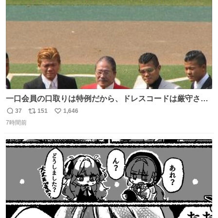
数
🍜
一口会員の口取りは特例だから、ドレスコードは厳守させ
るべき。
37
151
1,646
返
リ
い
7時間前
信
ポ
い
数
ス
ね
ト
数
数