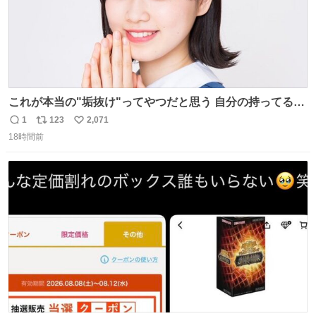
これが本当の"垢抜け"ってやつだと思う 自分の持ってるポ
テンシャルを最大限活かしてるもん 私も整形とかじゃなく
1
123
2,071
返
リ
い
て、こういう垢抜け方したい
18時間前
信
ポ
い
数
ス
ね
ト
数
数