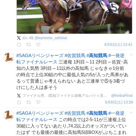
白い鴎
@
kamome_admiral
8月8日(土) 13:41
#
SAGAリベンジャーズ
#
佐賀競馬
#
高知競馬
#
一発逆
転ファイナルレース
三連複 1列目～11 2列目～佐賀･高
知の人気勢 3列目～11以外の高知馬 じゃなきゃ1分前
の時点で上位30組の中に最低人気の5が入った馬券があ
るって普通じゃ考えられない あと三連単で⑤を3着づ
けにした人は多そう
ファイナル男、/高知ファイナル攻略アルバイト見習い補佐代理
@
KeibaFinal
8月8日(土) 13:39
#
SAGAリベンジャーズ
#
佐賀競馬
#
高知競馬
#
一発逆
転ファイナルレース
この時点では2-5-11が三連複上位
30組に入ってないあたり,74.2以上のオッズがついてい
たはず でも最後の最後に高知馬5頭BOXが,ぶちこまれ