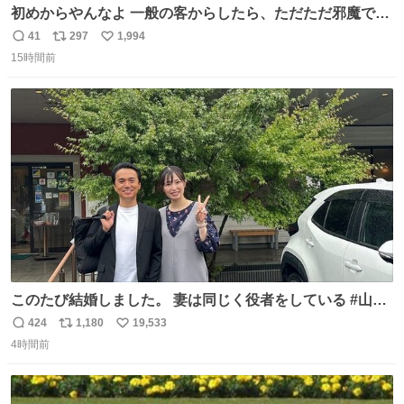
初めからやんなよ 一般の客からしたら、ただただ邪魔でし
かないのよ
41
297
1,994
返
リ
い
15時間前
信
ポ
い
数
ス
ね
ト
数
数
このたび結婚しました。 妻は同じく役者をしている #山下
ひかり です。 これからも一つひとつの作品に真摯に向き合
424
1,180
19,533
返
リ
い
い、役者として精進していきます。変わらず見守っていた
4時間前
信
ポ
い
だけたら嬉しいです。 写真は先日、妻の故郷へ行った時に
数
ス
ね
立ち寄った、妻のソウルフードのラーメン屋さんでの一枚
ト
数