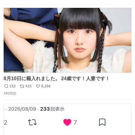
数
ス
ね
ト
数
数
8月10日に籍入れました。 24歳です！人妻です！
152
415
6,186
返
リ
い
4時間前
信
ポ
い
数
ス
ね
ト
数
数