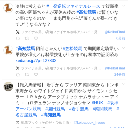
冷静に考えると
#
一発逆転ファイナルレース
で複勝率
の高い阿部ちゃんが夏休み後の
#
高知競馬
に暫くいな
い事になるのか･･･ まあ門別から近藤くんが帰ってき
て,どうなるかな？
ファイナル男、/高知ファイナル攻略アルバイト見習い補佐代理
@
KeibaFinal
6分前
#
高知競馬
阿部ちゃんが
#
笠松競馬
で期間限定騎乗か｡
乗鞍が増えれば騎乗技術が上がるのは柿本で証明済み
keiba.or.jp/?p=127832
ファイナル男、/高知ファイナル攻略アルバイト見習い補佐代理
@
KeibaFinal
24分前
【転入馬情報】 岩手から ファリア 南関東から トンボ
東海から ホワイトジェイド 高知から サイモンエクセ
ラー ＪＲＡから アークブリッツ ナムラオットー アド
ミ エコロデュラン ナツノオジョウサマ
#
HUK
#
阪神
アーバン競馬
#
園田競馬
#
岩手競馬
#
南関競馬
#
名古屋競馬
#
高知競馬
競馬ブック（そのだ・ひめじ版）
@
keibabook_hyogo