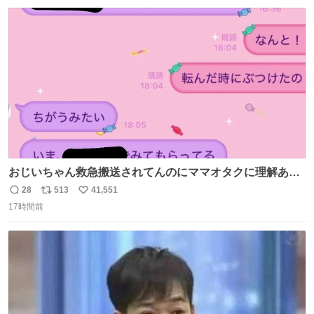
数
ス
ね
本初のモデルではあるけど´д` ; #Apple #iPhone3G
ト
数
数
おじいちゃん救急搬送されてんのにママオタクに理解あっ
て不謹慎だけどウケる
28
513
41,551
返
リ
い
17時間前
信
ポ
い
数
ス
ね
ト
数
数