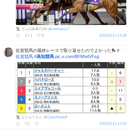
ラムの執事2199
@
ramneko27
1
8
8月8日(土) 13:28
佐賀競馬の最終レースで取り返せたのでよかった🏇
#
佐賀競馬
#
高知競馬
pic.x.com/BFMIetVFsg
ルドルフさん
@
CyberRudolf
8月8日(土) 12:54