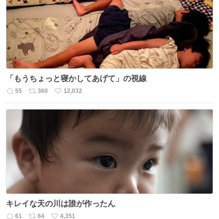
「もうちょっと寝かしてあげて」の視線
55
360
12,032
返
リ
い
信
ポ
い
数
ス
ね
ト
数
数
キレイな天の川は誰が作ったん
61
64
4,351