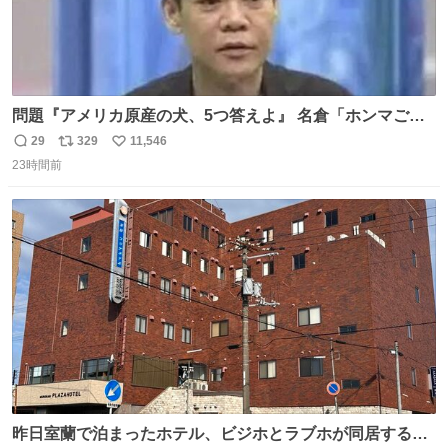
問題『アメリカ原産の犬、5つ答えよ』 名倉「ホンマごめ
ん。 日本」
29
329
11,546
返
リ
い
23時間前
信
ポ
い
数
ス
ね
ト
数
数
昨日室蘭で泊まったホテル、ビジホとラブホが同居する謎