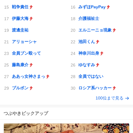
戦争責任
みずほPayPay
伊藤大海
介護福祉士
渡邊圭祐
エルニーニョ現象
アリョーシャ
池田くん
全員ブン殴って
神奈川出身
藤島康介
ゆなすみ
ああっ女神さまっ
全員ではない
ブルボン
ロシア系ハッカー
100位まで見る
つぶやきピックアップ