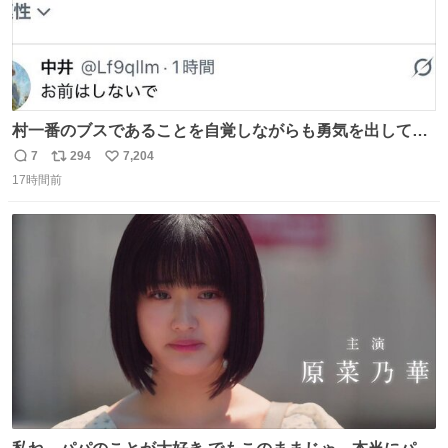
村一番のブスであることを自覚しながらも勇気を出して村
長の息子に恋文を書いたら翌日村の共用井戸に捨てられて
7
294
7,204
返
リ
い
たときの顔になった
17時間前
信
ポ
い
数
ス
ね
ト
数
数