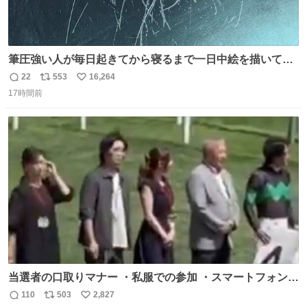
筆圧強い人が毎日起きてから寝るまで一日中絵を描いてる
とこうなる。 異常事態です。
22
553
16,264
返
リ
い
17時間前
信
ポ
い
数
ス
ね
ト
数
数
当選者の口取りマナー ・私服での参加 ・スマートフォンで
の撮影 ・調教師へ自分から握手を求める行為 ・シャツをズ
110
503
2,827
返
リ
い