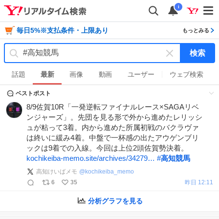
i
毎日5%※支払条件・上限あり
もっとみる
検索
キ
ー
話題
最新
画像
動画
ユーザー
ウェブ検索
ワ
ベストポスト
ー
ド
8/9佐賀10R「一発逆転ファイナルレース×SAGAリベ
を
ンジャーズ」。先団を見る形で外から進めたレリッシ
消
ュが粘って3着。内から進めた所属初戦のバクラヴァ
す
は終いに緩み4着。中盤で一杯感の出たアウゲンブリ
ックは9着での入線。今回は上位2頭佐賀勢決着。
kochikeiba-memo.site/archives/34279…
#
高知競馬
高知けいばメモ
@
kochikeiba_memo
6
35
昨日 12:11
分析グラフを見る