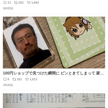
形態だった。2階と3階の部屋数が異様に少ない。
13
253
1,604
返
リ
い
9時間前
信
ポ
い
数
ス
ね
ト
数
数
100円ショップで見つけた瞬間に ピンときてしまって 家に
あった証明写真で作ってしまったよ オリジナルキーホルダ
8
101
1,013
返
リ
い
ー
4時間前
信
ポ
い
数
ス
ね
ト
数
数