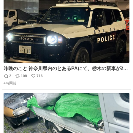
ト
数
数
昨晩のこと 神奈川県内のとあるPAにて、栃木の新車が2
台。声をかけて撮影すると、これから熊本に行くのだとか
2
108
716
返
リ
い
4時間前
信
ポ
い
数
ス
ね
ト
数
数