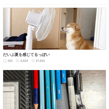
返
リ
い
信
ポ
い
数
ス
ね
ト
数
数
だいぶ夏を感じてるっぽい
163
2,024
27,041
返
リ
い
信
ポ
い
数
ス
ね
ト
数
数