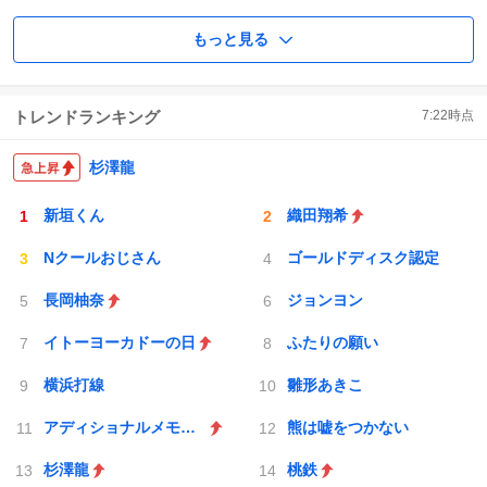
もっと見る
トレンドランキング
7:22
時点
杉澤龍
新垣くん
織田翔希
Nクールおじさん
ゴールドディスク認定
長岡柚奈
ジョンヨン
イトーヨーカドーの日
ふたりの願い
横浜打線
雛形あきこ
アディショナルメモリー
熊は嘘をつかない
杉澤龍
桃鉄