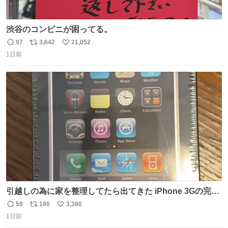
渋谷のコンビニが困ってる。
97
3,642
21,052
返
リ
い
1日前
信
ポ
い
数
ス
ね
ト
数
数
引越しの為に家を整理してたら出てきた iPhone 3Gの完全
未開封品 かなり前に楽天だかで買った多分未使用のデモ機
59
180
3,380
返
リ
い
で-が出るのだと思うんだよね ヤフオクで売れてない190万
1日前
信
ポ
い
があったけど初代じゃあるまいし流石にそこまではねぇ 日