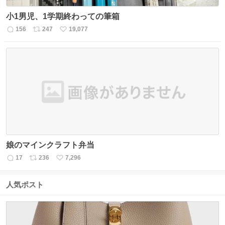
小1男児、1学期終わっての筆箱
156
247
19,077
返
リ
い
信
ポ
い
数
ス
ね
ト
数
数
娘のマインクラフト弁当
17
236
7,296
返
リ
い
信
ポ
い
数
ス
ね
人気ポスト
ト
数
数