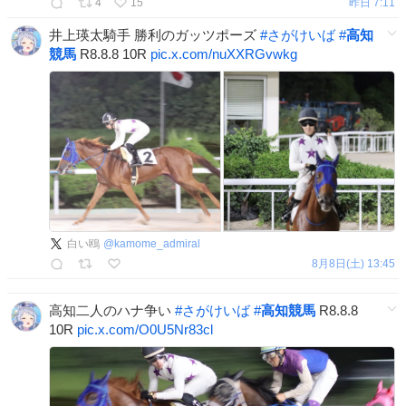
4
15
昨日 7:11
井上瑛太騎手 勝利のガッツポーズ
#
さがけいば
#
高知
競馬
R8.8.8 10R
pic.x.com/nuXXRGvwkg
白い鴎
@
kamome_admiral
8月8日(土) 13:45
高知二人のハナ争い
#
さがけいば
#
高知競馬
R8.8.8
10R
pic.x.com/O0U5Nr83cl