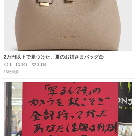
2万円以下で見つけた、夏のお姉さまバッグ👜
1
107
2,116
返
リ
い
16時間前
信
ポ
い
数
ス
ね
ト
数
数