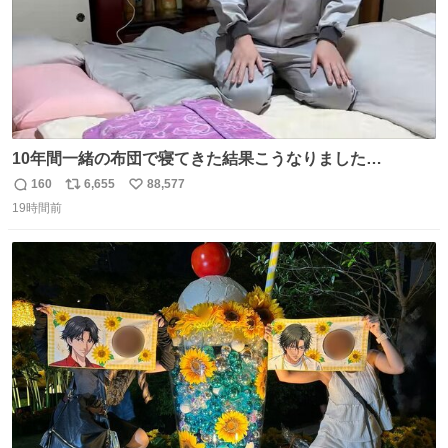
10年間一緒の布団で寝てきた結果こうなりました…
160
6,655
88,577
返
リ
い
19時間前
信
ポ
い
数
ス
ね
ト
数
数