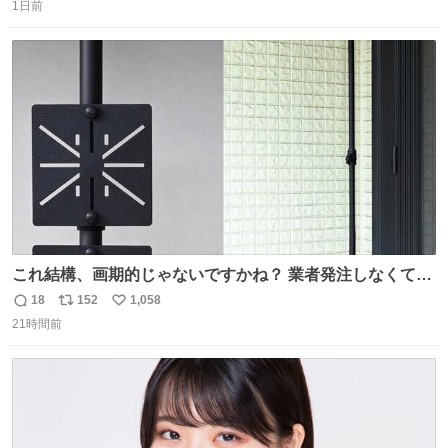
ボンにインしていない服装 ・ボディーバッグの着用 私も口
1日前
信
ポ
い
ドリに参加したいので、出禁になる前に繰り返し案内して
数
ス
ね
ほしい #DMMバヌーシ
ト
数
数
これ結構、画期的じゃないですかね？ 業者発注しなくて
も、誰でも簡単に防犯カメラ設置が… 町の電気屋さんでも
18
152
1,058
返
リ
い
施工できそう
21時間前
信
ポ
い
数
ス
ね
ト
数
数