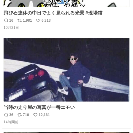
飛び石連休の中日でよく見られる光景 #現場猫
16
1,981
6,313
返
リ
い
10月21日
信
ポ
い
数
ス
ね
ト
数
数
当時の走り屋の写真が一番エモい
36
718
12,161
返
リ
い
14時間前
信
ポ
い
数
ス
ね