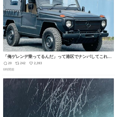
数
「俺ゲレンデ乗ってるんだ」って港区でナンパしてこれで
迎え行きたい
20
242
2,393
返
リ
い
6時間前
信
ポ
い
数
ス
ね
ト
数
数