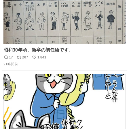
昭和30年頃、新卒の初任給です。
17
207
1,841
返
リ
い
21時間前
信
ポ
い
数
ス
ね
ト
数
数