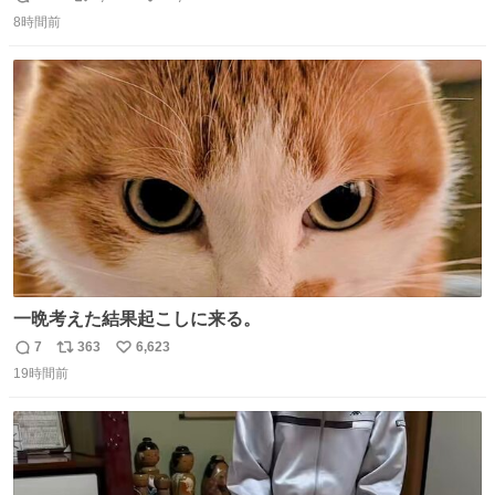
返
リ
い
8時間前
信
ポ
い
数
ス
ね
ト
数
数
一晩考えた結果起こしに来る。
7
363
6,623
返
リ
い
19時間前
信
ポ
い
数
ス
ね
ト
数
数