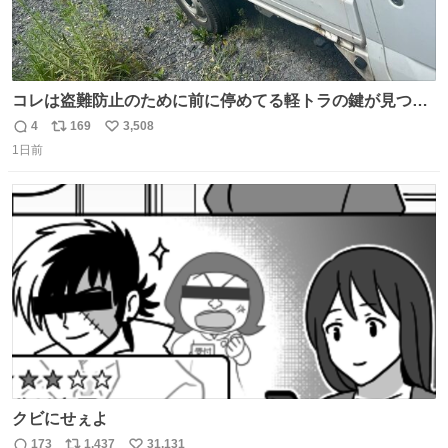
コレは盗難防止のために前に停めてる軽トラの鍵が見つか
らなくて 持ち主すら動かすことができない鉄壁のスープラ
4
169
3,508
返
リ
い
1日前
信
ポ
い
数
ス
ね
ト
数
数
クビにせぇよ
173
1,437
31,131