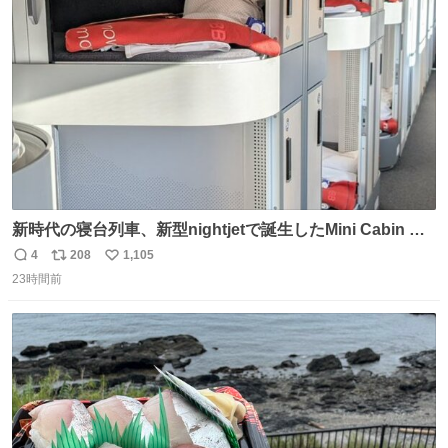
@akmllube0617
ト
数
数
新時代の寝台列車、新型nightjetで誕生したMini Cabin ま
さに走るカプセルホテルといった感じで、一人旅で利用す
4
208
1,105
返
リ
い
るのにはちょうどいい設備。 他の人も言ってましたが、サ
23時間前
信
ポ
い
ンライズの後継に欲しい…
数
ス
ね
ト
数
数