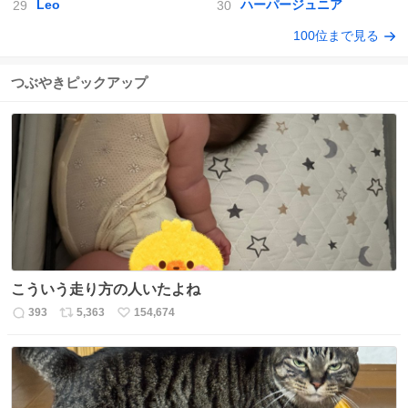
Leo
ハーパージュニア
100位まで見る
つぶやきピックアップ
こういう走り方の人いたよね
393
5,363
154,674
返
リ
い
信
ポ
い
数
ス
ね
ト
数
数