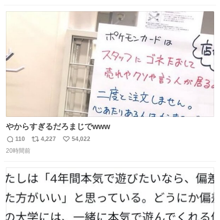
と何度も何度も言い残して。 起きたら冷蔵庫に… ああ、こ
数
ス
ね
れ買いに行ってくれたんだ…😭
ト
数
数
やからすぎるだろまじでwww
110
4,227
54,022
返
リ
い
20時間前
信
ポ
い
数
ス
ね
ト
数
数