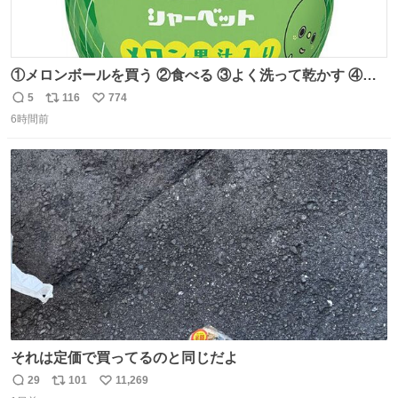
①メロンボールを買う ②食べる ③よく洗って乾かす ④か
わいい
5
116
774
返
リ
い
6時間前
信
ポ
い
数
ス
ね
ト
数
数
それは定価で買ってるのと同じだよ
29
101
11,269
返
リ
い