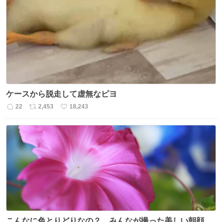
数
ス
ね
ト
数
数
ケースから脱走して虚無なピヨ
22
2,453
18,243
返
リ
い
信
ポ
い
数
ス
ね
ト
数
数
こんなに色とりどりなの？ みんなが撮った美しい朝顔