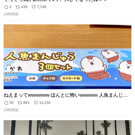
2
439
7,748
返
リ
い
10時間前
信
ポ
い
数
ス
ね
ト
数
数
ねえまってwwwwww ほんとに怖いwwwww 人魚まんじゅ
う買ってきたから私も永遠のいのちを…ぐへへ…と思いな
50
865
14,150
返
リ
い
がら1つ食べたら 奥歯欠けたんだけど！！！！？？？ しか
19時間前
信
ポ
い
もガッツリ😭 まんじゅうだよ？？？？？？ ガリッて言っ
数
ス
ね
たから何？と思って口から出したら自分の歯wwwwww セ
ト
数
数
イレーンの呪いじゃん😭