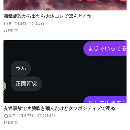
商業施設から出たら大体コレでほんとイヤ
6
243
1,588
返
リ
い
23時間前
信
ポ
い
数
ス
ね
ト
数
数
友達事故で片腕吹き飛んだけどクソポジティブで死ぬ
217
5,771
206,594
返
リ
い
18時間前
信
ポ
い