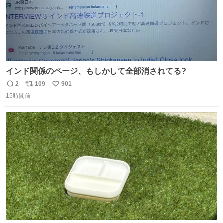
インド関係のページ、もしかして全部消されてる?
2
109
901
返
リ
い
15時間前
信
ポ
い
数
ス
ね
ト
数
数