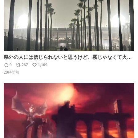
県外の人には信じられないと思うけど、霧じゃなくて火山
灰です🌋 #桜島
9
267
1,109
返
リ
い
20時間前
信
ポ
い
数
ス
ね
ト
数
数