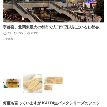
宇都宮、北関東最大の都市で人口50万人以上いるし都会何
だろうなと思っていたら想像以上に都会で興奮した
23
227
2,390
返
リ
い
22時間前
信
ポ
い
数
ス
ね
ト
数
数
何度も言っていますが KALDI生パスタシリーズのフェット