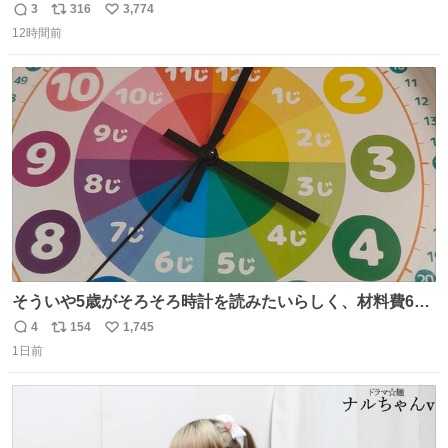
チーネは 真剣(ガチ)で美味いぞ
3
316
3,774
返
リ
い
12時間前
信
ポ
い
数
ス
ね
ト
数
数
そういや5歳がそろそろ時計を読みたいらしく、材料費600
円で作れる知育時計作ってみた！ めっちゃ簡単！ ありがと
4
154
1,745
返
リ
い
う先人！
1日前
信
ポ
い
数
ス
ね
ト
数
数