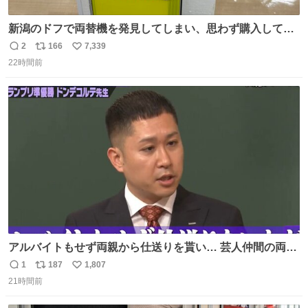
新潟のドフで両替機を発見してしまい、思わず購入してし
まい大阪に発送するイベントが発生
2
166
7,339
返
リ
い
22時間前
信
ポ
い
数
ス
ね
ト
数
数
アルバイトもせず両親から仕送りを貰い… 芸人仲間の両親
のスネまでかじる!? ドンデコルテ銀次⚡️ 無料見逃し配信は
1
187
1,807
返
リ
い
こちらから ▶︎abema.go.link/gBLVb ◤しくじり先生
21時間前
信
ポ
い
ABEMAにて毎週最新話無料配信中◢ @10000nabe
数
ス
ね