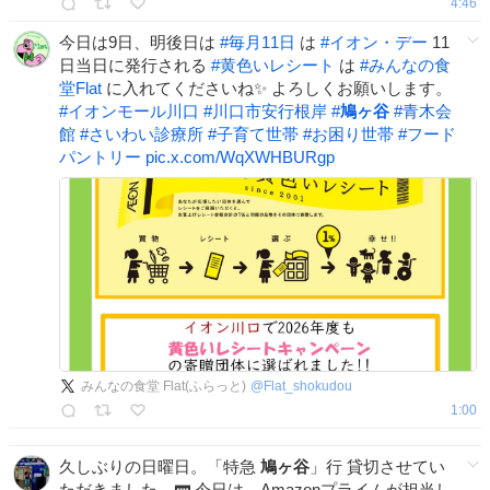
4:46
今日は9日、明後日は
#
毎月11日
は
#
イオン・デー
11
日当日に発行される
#
黄色いレシート
は
#
みんなの食
堂Flat
に入れてくださいね✨ よろしくお願いします。
#
イオンモール川口
#
川口市安行根岸
#
鳩ヶ谷
#
青木会
館
#
さいわい診療所
#
子育て世帯
#
お困り世帯
#
フード
パントリー
pic.x.com/WqXWHBURgp
みんなの食堂 Flat(ふらっと)
@
Flat_shokudou
1:00
久しぶりの日曜日。「特急
鳩ヶ谷
」行 貸切させてい
ただきました。🚃 今日は、Amazonプライムが担当し