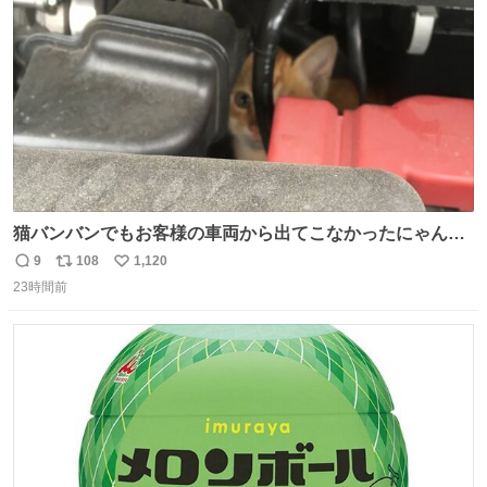
数
猫バンバンでもお客様の車両から出てこなかったにゃんこ
🐈 救出しようとした工場長が腕を引っ掻かれ、ぱんぱんに
9
108
1,120
返
リ
い
膨れ上がり、傷だらけ血だらけになりながらも何とか救出
23時間前
信
ポ
い
したこの子はその後、工場長の家の子になりました😌💕
数
ス
ね
ト
数
数