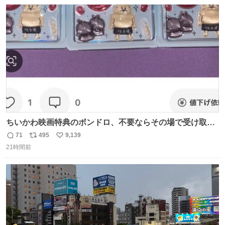
数
ス
ね
ト
数
数
ちいかわ映画特典のボンドロ、不要ならその場で受け取り
辞退すれば良いのに白々しい
71
495
9,139
返
リ
い
21時間前
信
ポ
い
数
ス
ね
ト
数
数