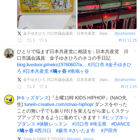
金子ゆきひろ 川口市議会議員 日本共産党 Japanese Communist Party
@
jcpkaneko
1
1
昨日 11:35
ひとりで悩まず日本共産党に相談を : 日本共産党 川
口市議会議員 金子ゆきひろのネコの手日記
blog.livedoor.jp/neko19760607/a…
#
川口市
#
金子ゆきひ
ろ
#
日本共産党
#
鳩ヶ谷
#
南鳩ヶ谷
金子ゆきひろ 川口市議会議員 日本共産党 Japanese Communist Party
@
jcpkaneko
2
1
昨日 2:24
[
#
キッズダンス
]『土曜11時 KIDS HIPHOP』(NAO先
生)
tunein-creative.com/stnao-hiphop/
ダンスをやった
ことの無い子でも振り付けを覚えながら楽しくステッ
プアップできるように進めていきます！
#
ヒップホッ
プダンス
#
体験レッスン
#
川口市
#
埼玉県
#
DANCE
#
鳩ヶ谷
#
西川口
#
蕨市
#
さいたま市
#
戸田市
Tune in DANCE STUDIO
@
tunein_dance