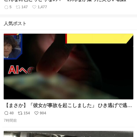
5
147
1,477
返
リ
い
信
ポ
い
数
ス
ね
人気ポスト
ト
数
数
【まさか】「彼女が事故を起こしました」 ひき逃げで逃走
した男、AIの相談履歴で“ウソ発覚” 警察が男のスマホを押
40
154
904
返
リ
い
収して解析すると、出頭する前に事故の詳しい状況やどう
7時間前
信
ポ
い
対応すればいいかをAIに相談していたことがわかった。し
数
ス
ね
かし、AIの回答は「正直に警察に話すように」だった。
ト
数