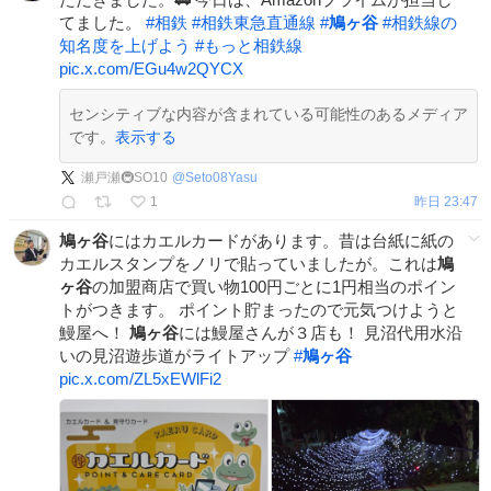
てました。
#
相鉄
#
相鉄東急直通線
#
鳩ヶ谷
#
相鉄線の
知名度を上げよう
#
もっと相鉄線
pic.x.com/EGu4w2QYCX
センシティブな内容が含まれている可能性のあるメディア
です。
表示する
瀬戸瀬🚇SO10
@
Seto08Yasu
1
昨日 23:47
鳩ヶ谷
にはカエルカードがあります。昔は台紙に紙の
カエルスタンプをノリで貼っていましたが。これは
鳩
ヶ谷
の加盟商店で買い物100円ごとに1円相当のポイン
トがつきます。 ポイント貯まったので元気つけようと
鰻屋へ！
鳩ヶ谷
には鰻屋さんが３店も！ 見沼代用水沿
いの見沼遊歩道がライトアップ
#
鳩ヶ谷
pic.x.com/ZL5xEWlFi2