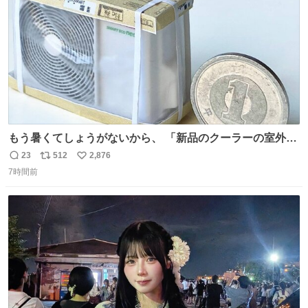
数
もう暑くてしょうがないから、 「新品のクーラーの室外機
のミニチュア」 でも見ていってよ
23
512
2,876
返
リ
い
7時間前
信
ポ
い
数
ス
ね
ト
数
数