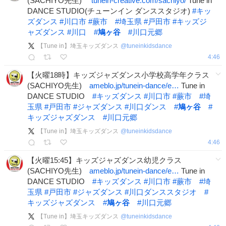
(SACHIYO先生)
tunein-creative.com/sachiyo/
Tune in
DANCE STUDIO(チューンイン ダンススタジオ)
#
キッ
ズダンス
#
川口市
#
蕨市
#
埼玉県
#
戸田市
#
キッズジ
ャズダンス
#
川口
#
鳩ヶ谷
#
川口元郷
【Tune in】埼玉キッズダンス
@
tuneinkidsdance
4:46
【火曜18時】キッズジャズダンス小学校高学年クラス
(SACHIYO先生)
ameblo.jp/tunein-dance/e…
Tune in
DANCE STUDIO
#
キッズダンス
#
川口市
#
蕨市
#
埼
玉県
#
戸田市
#
ジャズダンス
#
川口ダンス
#
鳩ヶ谷
#
キッズジャズダンス
#
川口元郷
【Tune in】埼玉キッズダンス
@
tuneinkidsdance
4:46
【火曜15:45】キッズジャズダンス幼児クラス
(SACHIYO先生)
ameblo.jp/tunein-dance/e…
Tune in
DANCE STUDIO
#
キッズダンス
#
川口市
#
蕨市
#
埼
玉県
#
戸田市
#
ジャズダンス
#
川口ダンススタジオ
#
キッズジャズダンス
#
鳩ヶ谷
#
川口元郷
【Tune in】埼玉キッズダンス
@
tuneinkidsdance