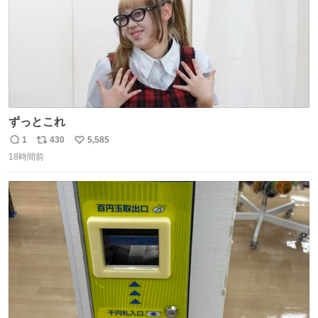
ずっとこれ
1
430
5,585
返
リ
い
18時間前
信
ポ
い
数
ス
ね
ト
数
数