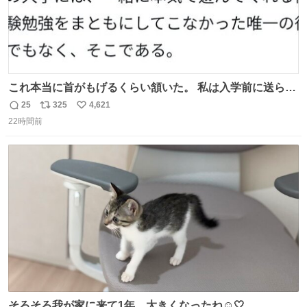
これ本当に首がもげるくらい頷いた。 私は入学前に送られ
てきた、大学のサークル紹介冊子を見た時点で終わりを感
25
325
4,621
返
リ
い
じたので、女子大でもないくせに偏差値の高い大学のイン
22時間前
信
ポ
い
カレサークルに突撃して所属するという奇行で事なきを得
数
ス
ね
た。 高偏差値に行けないならせめてそれくらいした方が予
ト
数
数
後がいいです。 https://t.co/9nMHIrETkw
そろそろ我が家に来て1年、大きくなったね☺️🤍