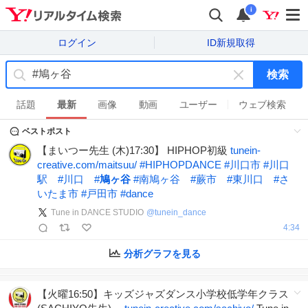
i
ログイン
ID新規取得
検索
キ
ー
話題
最新
画像
動画
ユーザー
ウェブ検索
ワ
ベストポスト
ー
ド
【まいつー先生 (木)17:30】 HIPHOP初級
tunein-
を
creative.com/maitsuu/
#
HIPHOPDANCE
#
川口市
#
川口
消
駅
#
川口
#
鳩ヶ谷
#
南鳩ヶ谷
#
蕨市
#
東川口
#
さ
す
いたま市
#
戸田市
#
dance
Tune in DANCE STUDIO
@
tunein_dance
4:34
分析グラフを見る
【火曜16:50】キッズジャズダンス小学校低学年クラス