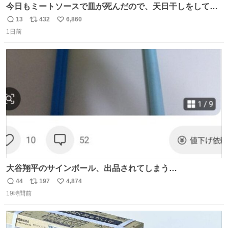
今日もミートソースで皿が死んだので、天日干しをしてい
ます🍝 ありがとう先人の知恵
13
432
6,860
返
リ
い
1日前
信
ポ
い
数
ス
ね
ト
数
数
大谷翔平のサインボール、出品されてしまう…
44
197
4,874
返
リ
い
19時間前
信
ポ
い
数
ス
ね
ト
数