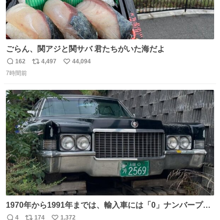
ごらん、関アジと関サバ 君たちがいた海だよ
162
4,497
44,094
返
リ
い
7時間前
信
ポ
い
数
ス
ね
ト
数
数
1970年から1991年までは、輸入車には「0」ナンバープレ
ートが使用されていました。 その後、この制度は廃止さ
4
174
1,372