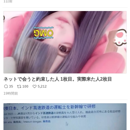
1日前
信
ポ
い
数
ス
ね
ト
数
数
ネットで会うと約束した人 1枚目。実際来た人2枚目
35
100
5,212
返
リ
い
19時間前
信
ポ
い
数
ス
ね
ト
数
数