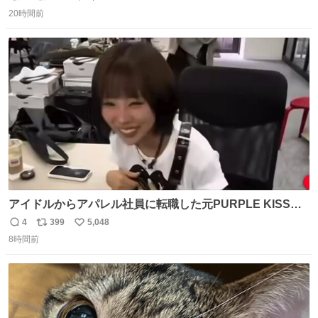
返
リ
い
れ、すべての「0」ナンバープレートは抹消・無効化され
20時間前
信
ポ
い
ました。 ところが最近、その「0」ナンバープレートを装
数
ス
ね
着した車両が発見されました。 今でも残っていること自体
ト
数
数
が奇跡です……。
アイドルからアパレル社員に転職した元PURPLE KISSの
ドシちゃん、入社3日目にして自社の取り扱い商品を一生
4
399
5,048
返
リ
い
懸命PRしててほんまに…………
8時間前
信
ポ
い
数
ス
ね
ト
数
数