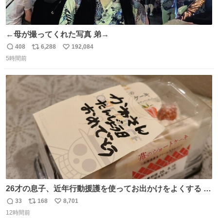
←母が撮ってくれた写真 弟→
408
6,288
192,084
返
リ
い
5時間前
信
ポ
い
数
ス
ね
ト
数
数
26才の息子、近年行動援護を使ってお出かけをよくする 親
との外出はもう嫌らしい。 中身は小学生位なのに小癪な😅
33
168
8,701
返
リ
い
昨日は夜のショッピングモールに行った 先に寝といてよ❗
12時間前
信
ポ
い