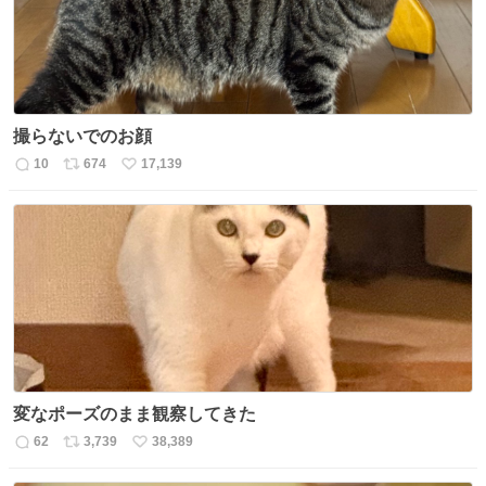
撮らないでのお顔
10
674
17,139
返
リ
い
信
ポ
い
数
ス
ね
ト
数
数
変なポーズのまま観察してきた
62
3,739
38,389
返
リ
い
信
ポ
い