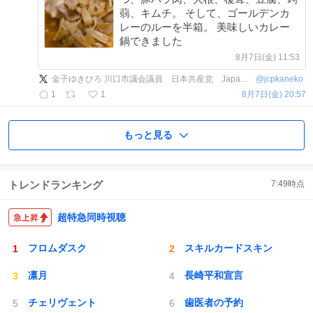
蒻、キムチ。 そして、ゴールデンカ
レーのルーを半箱。 美味しいカレー
鍋できました
8月7日(金) 11:53
金子ゆきひろ 川口市議会議員 日本共産党 Japanese Communist Party
@
jcpkaneko
1
1
8月7日(金) 20:57
もっと見る
トレンドランキング
7:49
時点
超特急同時視聴
フロムダスク
スキルカードスキン
凛月
長崎平和宣言
チェリヴェント
歯医者の予約