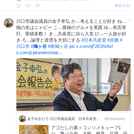
昨日 2:21
川口市議会議員の金子幸弘 か…考えることが好き ね…
猫の名はニャビー こ…孤独のグルメを実践 ゆ…有言実
行、実績多数！ き…共産党に自ら入党 ひ…一人旅が好
き ろ…論理と道理を大切にする
#
日本共産党
#
赤旗
#
川口市
#
鳩ヶ谷
#
南鳩ヶ谷
pic.x.com/qF2EIXk6xf
x.com/jcpkaneko/stat…
金子ゆきひろ 川口市議会議員 日本共産党 Japanese Communist Party
@jcpkaneko
アゴだしの素＋コンソメキューブ1
つ、豚バラ肉、大根、榎茸、豆腐、蒟