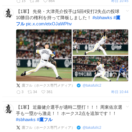
15
38
864
昨日 10:45
【1軍】 先発・大津亮介投手は5回4安打2失点の投球
10勝目の権利を持って降板しました！
#
sbhawks
#
鷹
フル
pic.x.com/etxOJaWPhv
鷹フル（ホークス専門メディア）
@
takafullc2
3
34
361
昨日 10:44
【1軍】 近藤健介選手が適時二塁打！！！ 周東佑京選
手も一塁から激走！！ ホークス2点を追加です！！
#
sbhawks
#
鷹フル
鷹フル（ホークス専門メディア）
@
takafullc2