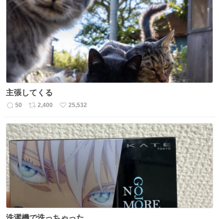
主張してくる
50
2,400
25,532
返
リ
い
信
ポ
い
数
ス
ね
ト
数
数
洗濯機で洗っちゃった