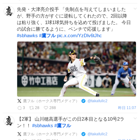
先発・大津亮介投手 「先制点を与えてしまいました
が、野手の方がすぐに逆転してくれたので、2回以降
は粘り強く、1球1球気持ちを込めて投げました。 今日
の試合に勝てるように、ベンチで応援します」
#
sbhawks
#
鷹フル
pic.x.com/YzDlv6tJhc
鷹フル（ホークス専門メディア）
@
takafullc2
3
28
288
昨日 11:07
【2軍】 山川穂高選手がこの日2本目となる10号2ラ
ン！！
#
sbhawks
#
鷹フル
鷹フル（ホークス専門メディア）
@
takafullc2