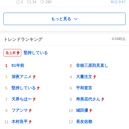
3
24
290
昨日 9:47
もっと見る
トレンドランキング
4:04
時点
堅持している
81年前
非核三原則見直し
深夜アニメ
大量注文
堅持している
平和宣言
天界ちほー
寿美花代さん
フアンマ
城田優
木村良平
長友佑都