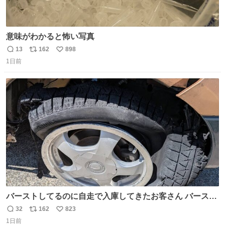
意味がわかると怖い写真
13
162
898
返
リ
い
1日前
信
ポ
い
数
ス
ね
ト
数
数
バーストしてるのに自走で入庫してきたお客さん バースト
したならその場で動かないで助け呼んで下さい😰 保険にロ
32
162
823
返
リ
い
ードサービス付いてて金銭負担も無いんですから これで走
1日前
信
ポ
い