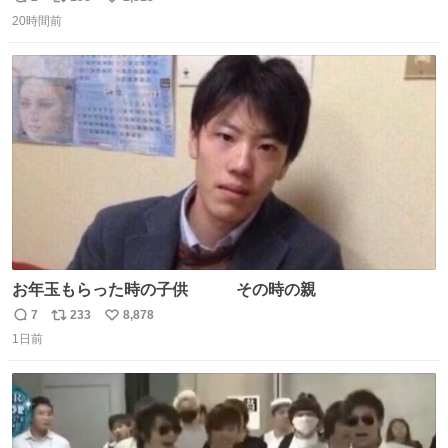
返
リ
い
🥲🥲 設楽さんの返しも良い🥲 #梅澤美波
20時間前
信
ポ
い
数
ス
ね
ト
数
数
お年玉もらった時の子供 その時の親
7
233
8,878
返
リ
い
1日前
信
ポ
い
数
ス
ね
ト
数
数