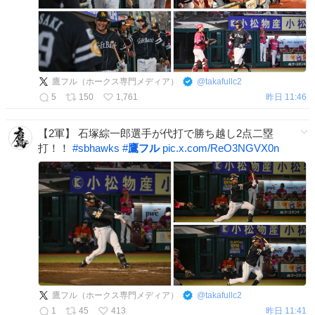
鷹フル（ホークス専門メディア）
@
takafullc2
5
150
1,761
昨日 11:46
【2軍】 石塚綜一郎選手が代打で勝ち越し2点二塁
打！！
#
sbhawks
#
鷹フル
pic.x.com/ReO3NGVX0n
鷹フル（ホークス専門メディア）
@
takafullc2
1
45
413
昨日 11:41