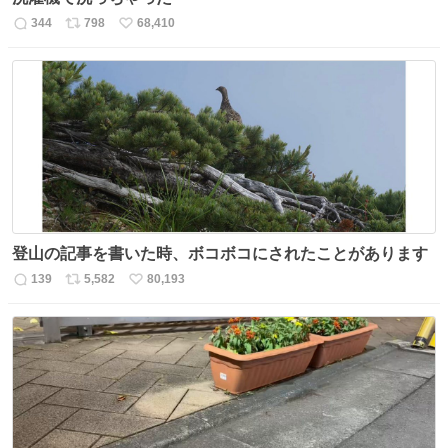
344
798
68,410
返
リ
い
信
ポ
い
数
ス
ね
ト
数
数
登山の記事を書いた時、ボコボコにされたことがあります
139
5,582
80,193
返
リ
い
信
ポ
い
数
ス
ね
ト
数
数