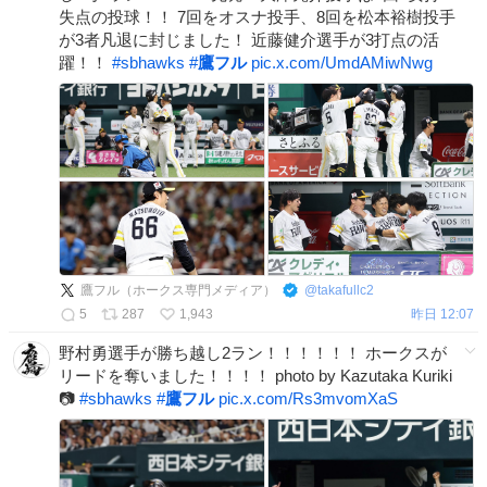
失点の投球！！ 7回をオスナ投手、8回を松本裕樹投手
が3者凡退に封じました！ 近藤健介選手が3打点の活
躍！！
#
sbhawks
#
鷹フル
pic.x.com/UmdAMiwNwg
鷹フル（ホークス専門メディア）
@
takafullc2
5
287
1,943
昨日 12:07
野村勇選手が勝ち越し2ラン！！！！！！ ホークスが
リードを奪いました！！！！ photo by Kazutaka Kuriki
📷
#
sbhawks
#
鷹フル
pic.x.com/Rs3mvomXaS