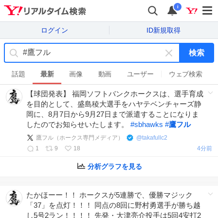
i
ログイン
ID新規取得
検索
キ
ー
話題
最新
画像
動画
ユーザー
ウェブ検索
ワ
【球団発表】 福岡ソフトバンクホークスは、選手育成
ー
を目的として、盛島稜大選手をハヤテベンチャーズ静
ド
岡に、8月7日から9月27日まで派遣することになりま
を
したのでお知らせいたします。
#
sbhawks
#
鷹フル
消
す
鷹フル（ホークス専門メディア）
@
takafullc2
1
9
18
4分前
分析グラフを見る
たかほーー！！ ホークスが5連勝で、優勝マジック
「37」を点灯！！！ 同点の8回に野村勇選手が勝ち越
し5号2ラン！！！！ 先発・大津亮介投手は5回4安打2