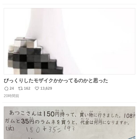
ると、壊さなくていい所まで壊しちゃいますから 実際、外
数
ス
ね
装ダメージ、ABSセンサ断線、ブレーキホースも傷入っち
ト
数
数
ゃってます…
びっくりしたモザイクかかってるのかと思った
24
162
13,629
返
リ
い
20時間前
信
ポ
い
数
ス
ね
ト
数
数