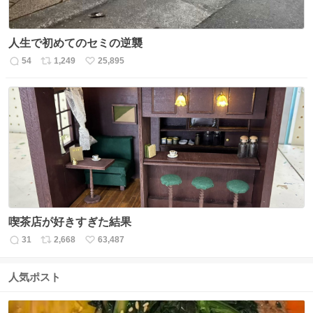
人生で初めてのセミの逆襲
54
1,249
25,895
返
リ
い
信
ポ
い
数
ス
ね
ト
数
数
喫茶店が好きすぎた結果
31
2,668
63,487
返
リ
い
信
ポ
い
数
ス
ね
人気ポスト
ト
数
数