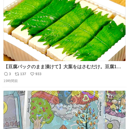
ト
数
数
【豆腐パックのまま漬けて】大葉をはさむだけ。豆腐1
丁、秒でなくなる 豆腐に大葉をはさんで、めんつゆに漬け
3
137
933
返
リ
い
るだけ。冷蔵庫で置くだけで味がしみ込み、さっぱりなの
19時間前
信
ポ
い
に満足感のある一品に。火を使わず5分で仕込める、忙し
数
ス
ね
い日にもぴったりの大葉と豆腐の漬けレシピです。 詳しく
ト
数
数
はリプ欄を見てね👇