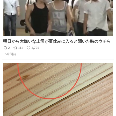
明日から大嫌いな上司が夏休みに入ると聞いた時のウチら
2
111
1,704
返
リ
い
15時間前
信
ポ
い
数
ス
ね
ト
数
数