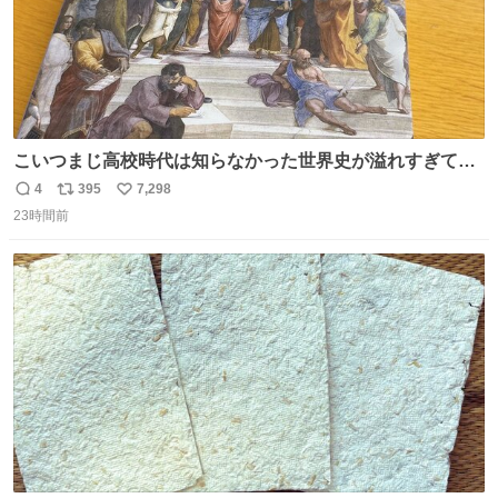
こいつまじ高校時代は知らなかった世界史が溢れすぎてて
𝑩𝑰𝑮 𝑳𝑶𝑽𝑬＿＿
4
395
7,298
返
リ
い
23時間前
信
ポ
い
数
ス
ね
ト
数
数