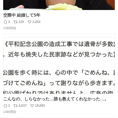
交際中 結婚して5年
3
125
2,252
返
リ
い
15時間前
信
ポ
い
数
ス
ね
ト
数
数
こんなの、しらなかった…誰も教えてくれなかった…。
1
4,537
19,093
返
リ
い
14時間前
信
ポ
い