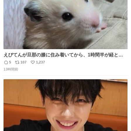
えびてんが旦那の膝に住み着いてから、1時間半が経とう
としている。 えびてんはもう永住の意を固めており、持ち
5
107
1,237
返
リ
い
込んだおやつを所定の場所に置くなどしている。
13時間前
信
ポ
い
数
ス
ね
ト
数
数