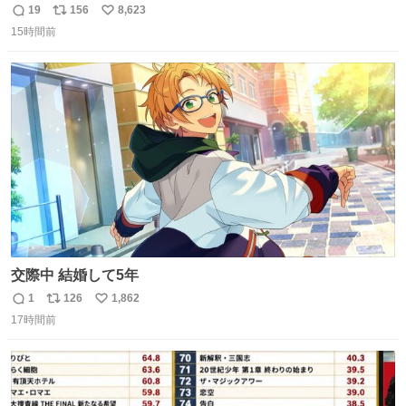
てあっておもろい
19
156
8,623
返
リ
い
15時間前
信
ポ
い
数
ス
ね
ト
数
数
交際中 結婚して5年
1
126
1,862
返
リ
い
17時間前
信
ポ
い
数
ス
ね
ト
数
数