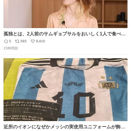
孤独とは、2人前のサムギョプサルをおいしく1人で食べる
ことである←好きすぎる
5
565
9,410
返
リ
い
15時間前
信
ポ
い
数
ス
ね
ト
数
数
近所のイオンになぜかメッシの実使用ユニフォームが飾っ