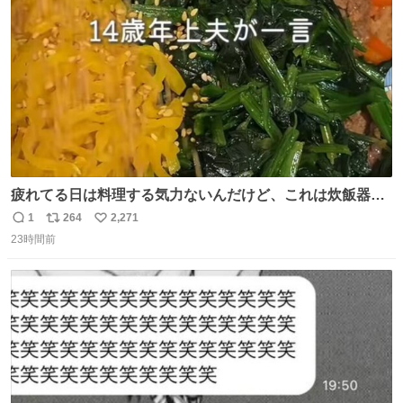
疲れてる日は料理する気力ないんだけど、これは炊飯器に
おまかせするだけだから「これなら作れる！」ってなっ
1
264
2,271
返
リ
い
た。
23時間前
信
ポ
い
数
ス
ね
ト
数
数