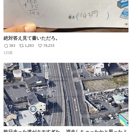
絶対答え見て書いただろ。
383
1,283
78,233
返
リ
い
1日前
信
ポ
い
数
ス
ね
ト
数
数
昨日走った道がキモすぎた。 逆走しちゃったかと思ったよ