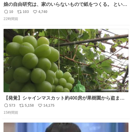
娘の自由研究は、家のいらないもので紙をつくる。 という
事でわたしの使わないリードが紙に変身しました😂
10
103
4,740
返
リ
い
22時間前
信
ポ
い
数
ス
ね
ト
数
数
【発覚】シャインマスカット約400房が果樹園から盗まれ
る 栃木・佐野市 news.livedoor.com/article/detail… 被害
573
5,158
14,175
返
リ
い
に遭った果樹園には防犯カメラなどはなく、シャインマス
15時間前
信
ポ
い
カットが盗まれた木には刃物などで切られた跡が。市内で
数
ス
ね
今年に入って同様の被害は確認されておらず、警察はパト
ト
数