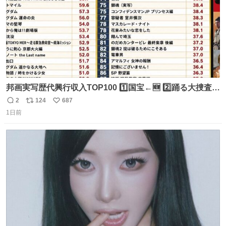
邦画実写歴代興行収入TOP100 1️⃣国宝←🆕 2️⃣踊る大捜査線
THE MOVIE2 3️⃣南極物語 4️⃣踊る大捜査線 THE MOVIE 5️⃣
2
124
687
返
リ
い
子猫物語 6️⃣劇場版コード・ブルー 7️⃣天と地と 8️⃣永遠の0
1日前
信
ポ
い
9️⃣ROOKIES-卒業- 🔟世界の中心で、愛をさけぶ … 44位 ほ
数
ス
ね
どなく、お別れです←🆕 … 60位 キングダム 魂の決戦←🆕
ト
数
数