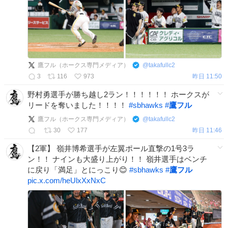
鷹フル（ホークス専門メディア）
@
takafullc2
3
116
973
昨日 11:50
野村勇選手が勝ち越し2ラン！！！！！！ ホークスが
リードを奪いました！！！！
#
sbhawks
#
鷹フル
鷹フル（ホークス専門メディア）
@
takafullc2
30
177
昨日 11:46
【2軍】 嶺井博希選手が左翼ポール直撃の1号3ラ
ン！！ ナインも大盛り上がり！！ 嶺井選手はベンチ
に戻り「満足」とにっこり😊
#
sbhawks
#
鷹フル
pic.x.com/heUlxXxNxC