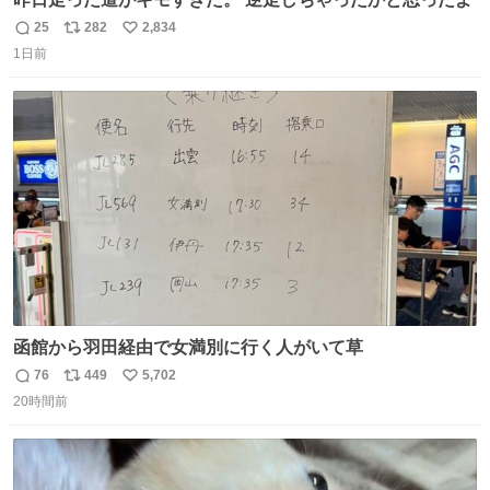
25
282
2,834
返
リ
い
1日前
信
ポ
い
数
ス
ね
ト
数
数
函館から羽田経由で女満別に行く人がいて草
76
449
5,702
返
リ
い
20時間前
信
ポ
い
数
ス
ね
ト
数
数