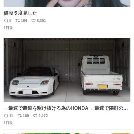
値段５度見した
5
184
8,351
返
リ
い
1日前
信
ポ
い
数
ス
ね
ト
数
数
→最速で農道を駆け抜ける為のHONDA ←最速で隣町の集
会所に行く為のHONDA
11
169
2,972
返
リ
い
1日前
信
ポ
い
数
ス
ね