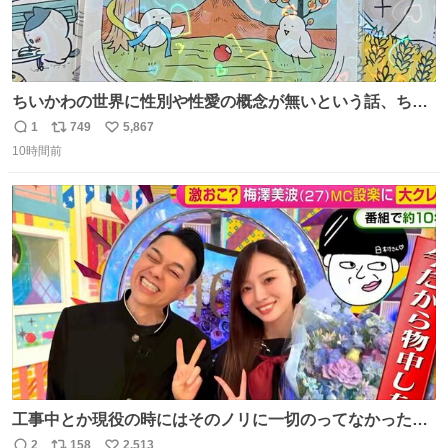
ちいかわの世界に性別や性愛の概念が無いという話、ちい
かわタロットでも恋人・女帝・女教皇あたりは性別を意識
1
749
5,867
返
リ
い
させないように描かれてるんだよね。かなり徹底している
10時間前
信
ポ
い
印象。
数
ス
ね
ト
数
数
工事中とか現役の時にはそのノリに一切のってなかった1
番の「設楽の女」が卒業して頭角を現しはじめてて大好き
2
158
2,513