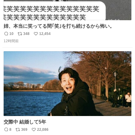
姉、本当に笑ってる間｢笑｣を打ち続けるから怖い。
10
348
12,454
返
リ
い
12時間前
信
ポ
い
数
ス
ね
ト
数
数
交際中 結婚して5年
8
369
22,086
返
リ
い