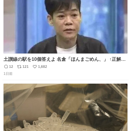
数
ロールを強化する。
土讃線の駅を10個答えよ 名倉「ほんまごめん、」 ↑正解
（御免駅）
12
121
1,682
返
リ
い
1日前
信
ポ
い
数
ス
ね
ト
数
数