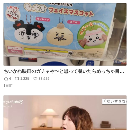
数
ス
ね
ト
数
数
ちいかわ映画のガチャや〜と思って覗いたらめっちゃ目合
って気まずい
4
1,225
33,626
返
リ
い
1日前
信
ポ
い
数
ス
ね
ト
数
数