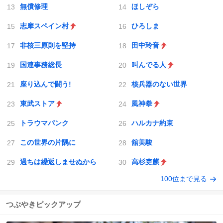
無償修理
ほしぞら
志摩スペイン村
ひろしま
非核三原則を堅持
田中玲音
国連事務総長
叫んでる人
座り込んで闘う!
核兵器のない世界
東武ストア
風神拳
トラウマパンク
ハルカナ約束
この世界の片隅に
舘美駿
過ちは繰返しませぬから
高杉吏麒
100位まで見る
つぶやきピックアップ