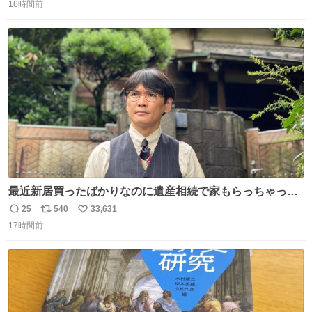
16時間前
信
ポ
い
数
ス
ね
ト
数
数
最近新居買ったばかりなのに遺産相続で家もらっちゃった
長男
25
540
33,631
返
リ
い
17時間前
信
ポ
い
数
ス
ね
ト
数
数