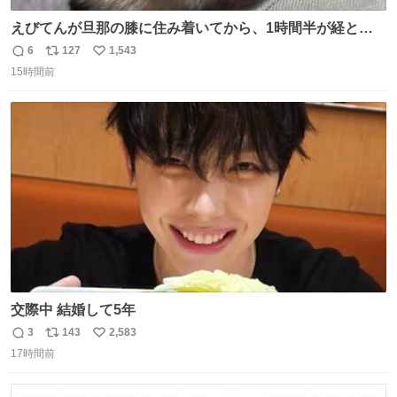
えびてんが旦那の膝に住み着いてから、1時間半が経とう
としている。 えびてんはもう永住の意を固めており、持ち
6
127
1,543
返
リ
い
込んだおやつを所定の場所に置くなどしている。
15時間前
信
ポ
い
数
ス
ね
ト
数
数
交際中 結婚して5年
3
143
2,583
返
リ
い
17時間前
信
ポ
い
数
ス
ね
ト
数