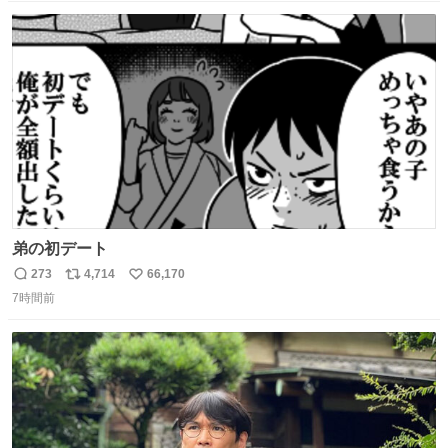
数
ス
ね
ト
数
数
弟の初デート
273
4,714
66,170
返
リ
い
7時間前
信
ポ
い
数
ス
ね
ト
数
数