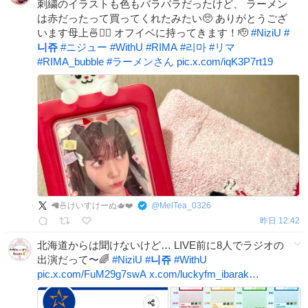
刺繍のイラストも色もバラバラだったけど、 ラーメン
は赤だったって買ってくれたみたい🥺 ありがとうござ
います母上🍜❤️‍🔥 オフイベに持ってきます！🫡
#
NiziU
#
니쥬
#
ニジュー
#
WithU
#
RIMA
#
리마
#
リマ
#
RIMA_bubble
#
ラーメンさん
pic.x.com/iqK3P7rt19
🦙🍜けいすけーぬ🫖❤️
@
MelTea_0326
昨日 12:42
北海道からは聞けないけど… LIVE前に8人でラジオの
出演だって〜🌈
#
NiziU
#
니쥬
#
WithU
pic.x.com/FuM29g7swA
x.com/luckyfm_ibarak…