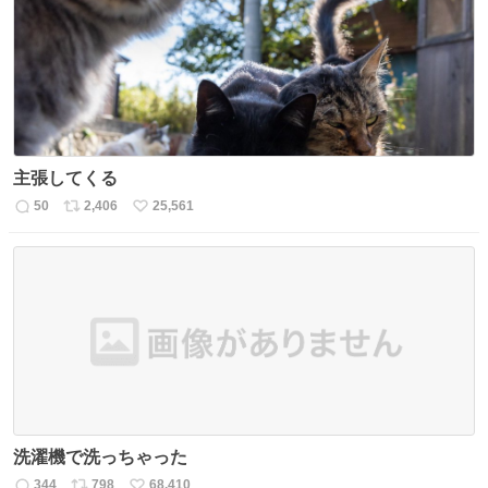
主張してくる
50
2,406
25,561
返
リ
い
信
ポ
い
数
ス
ね
ト
数
数
洗濯機で洗っちゃった
344
798
68,410