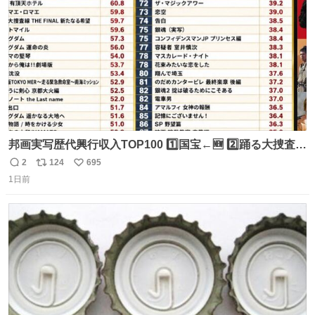
数
邦画実写歴代興行収入TOP100 1️⃣国宝←🆕 2️⃣踊る大捜査線
THE MOVIE2 3️⃣南極物語 4️⃣踊る大捜査線 THE MOVIE 5️⃣
2
124
695
返
リ
い
子猫物語 6️⃣劇場版コード・ブルー 7️⃣天と地と 8️⃣永遠の0
1日前
信
ポ
い
9️⃣ROOKIES-卒業- 🔟世界の中心で、愛をさけぶ … 44位 ほ
数
ス
ね
どなく、お別れです←🆕 … 60位 キングダム 魂の決戦←🆕
ト
数
数