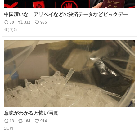
中国凄いな アリペイなどの決済データなどビックデータ
で海外にいる中国人の監視をはじめ、多額の資金決済など
30
332
935
返
リ
い
があれば帰国命令を出しはじめたらしい。そして、パスポ
4時間前
信
ポ
い
ート取上げで二度と出国できないと、、
数
ス
ね
ト
数
数
意味がわかると怖い写真
13
164
914
返
リ
い
1日前
信
ポ
い
数
ス
ね