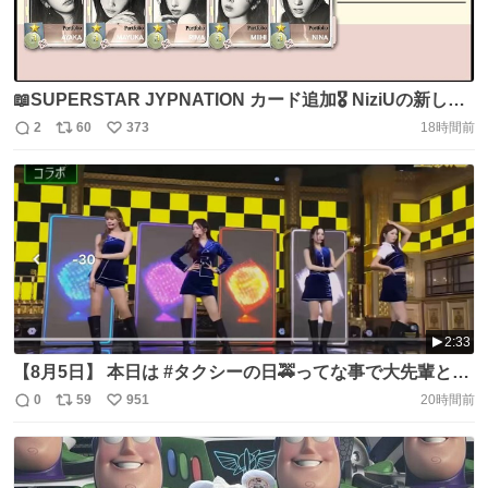
📖SUPERSTAR JYPNATION カード追加🎖️ NiziUの新しい
カード 『Portfolio』を追加💿 ぜひチェックしてください💗
2
60
373
18時間前
返
リ
い
#NiziU #NiziU_BestAlbum #NiziU_Portfolio
信
ポ
い
https://t.co/y2dkHaINVg
数
ス
ね
ト
数
数
2:33
【8月5日】 本日は #タクシーの日🚕ってな事で大先輩との
コラボを堪能しよう😆 #SooYoung #少女時代 #MR_TAXY
0
59
951
20時間前
返
リ
い
#NiziU https://t.co/4pdZlk1qRl
信
ポ
い
数
ス
ね
ト
数