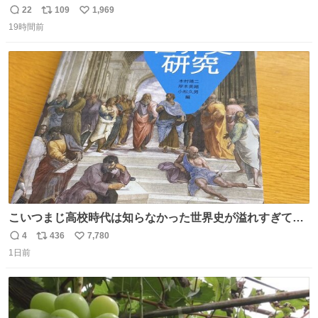
らえば？と言ったら、娘は、いらない、と言って黙々と働
22
109
1,969
返
リ
い
いてくれました。 あとでソフトクリーム買ってやろうと思
19時間前
信
ポ
い
いました。
数
ス
ね
ト
数
数
こいつまじ高校時代は知らなかった世界史が溢れすぎてて
𝑩𝑰𝑮 𝑳𝑶𝑽𝑬＿＿
4
436
7,780
返
リ
い
1日前
信
ポ
い
数
ス
ね
ト
数
数