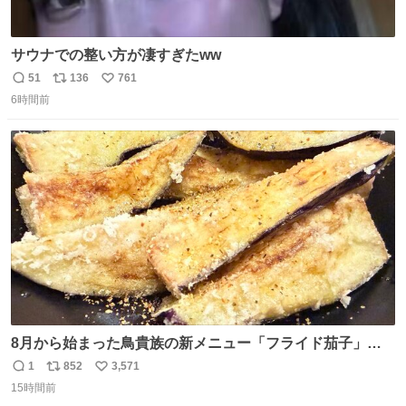
サウナでの整い方が凄すぎたww
51
136
761
返
リ
い
6時間前
信
ポ
い
数
ス
ね
ト
数
数
8月から始まった鳥貴族の新メニュー「フライド茄子」が
うますぎでした 信じて……
1
852
3,571
返
リ
い
15時間前
信
ポ
い