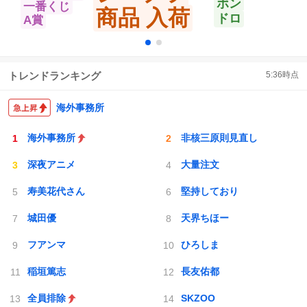
ボン
一番くじ
商品 入荷
ドロ
A賞
トレンドランキング
5:36
時点
海外事務所
海外事務所
非核三原則見直し
深夜アニメ
大量注文
寿美花代さん
堅持しており
城田優
天界ちほー
フアンマ
ひろしま
稲垣篤志
長友佑都
全員排除
SKZOO