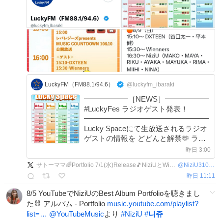
LuckyFM（FM88.1/94.6）
@luckyfm_ibaraki
━━━━━━［NEWS］━━━━━━
#LuckyFes ラジオゲスト発表！
━━━━━━━━━━━━━━━━━
Lucky Spaceにて生放送されるラジオ
ゲストの情報を どどんと解禁🫶 ライ
ブの合間に、ぜひお立ち寄りください
昨日 3:00
🔥 🔴8/8（土） 12:00～ AKB48（伊藤
サトーママ🌈Portfolio 7/1(水)Release🎵NiziUとWithU一緒に世界へ
@
NiziU310mama
百花・小栗有以・倉野尾成美） 14:45
昨日 11:11
～
8/5 YouTubeでNiziUのBest Album Portfolioを聴きまし
た🐰 アルバム - Portfolio
music.youtube.com/playlist?
list=…
@YouTubeMusic
より
#
NiziU
#
니쥬