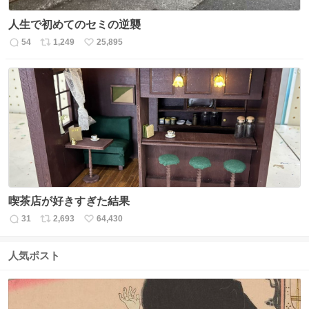
人生で初めてのセミの逆襲
54
1,249
25,895
返
リ
い
信
ポ
い
数
ス
ね
ト
数
数
喫茶店が好きすぎた結果
31
2,693
64,430
返
リ
い
信
ポ
い
数
ス
ね
人気ポスト
ト
数
数