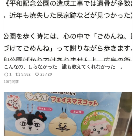
数
こんなの、しらなかった…誰も教えてくれなかった…。
1
5,582
23,420
返
リ
い
16時間前
信
ポ
い
数
ス
ね
ト
数
数