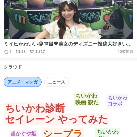
数
ミイヒかわいい😭🫶🏻💖美女のディズニー投稿大好きいっ
ぱい見せてほしい😭🏰✨（NiziUはアヤカ推し🙂‍↕️）
6
23
1,717
18時間前
返
リ
い
https://t.co/nf6zhF7JsD
信
ポ
い
クラウド
数
ス
ね
ト
数
数
アニメ・マンガ
ニュース
ちいかわ
ちいかわ
映画 観た
コラボ
ちいかわ診断
セイレーン やってみた
シープラ
ちいかわ
超かぐや姫