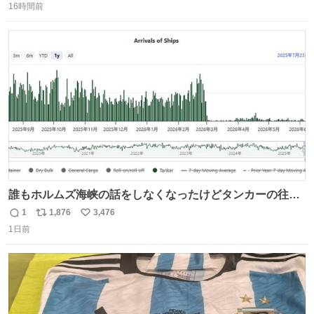
16時間前
信
ポ
い
数
ス
ね
ト
数
数
誰もホルムズ海峡の話をしなくなったけどタンカーの往来
は消滅したままですねと
1
1,876
3,476
返
リ
い
1日前
信
ポ
い
数
ス
ね
ト
数
数