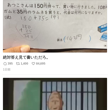
ト
数
数
絶対答え見て書いただろ。
395
1,400
84,695
返
リ
い
1日前
信
ポ
い
数
ス
ね
ト
数
数