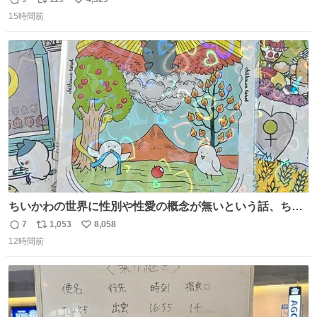
返
リ
い
15時間前
信
ポ
い
数
ス
ね
ト
数
数
ちいかわの世界に性別や性愛の概念が無いという話、ちい
かわタロットでも恋人・女帝・女教皇あたりは性別を意識
7
1,053
8,058
返
リ
い
させないように描かれてるんだよね。かなり徹底している
12時間前
信
ポ
い
印象。
数
ス
ね
ト
数
数