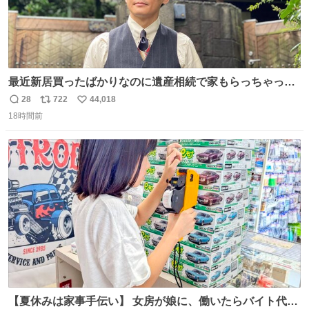
最近新居買ったばかりなのに遺産相続で家もらっちゃった
長男
28
722
44,018
返
リ
い
18時間前
信
ポ
い
数
ス
ね
ト
数
数
【夏休みは家事手伝い】 女房が娘に、働いたらバイト代も