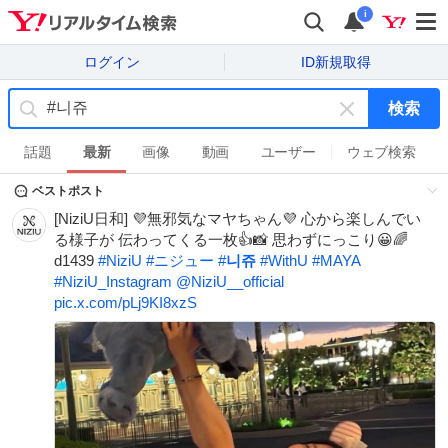
i
ログイン
ID新規取得
検索
キ
ー
話題
最新
画像
動画
ユーザー
ウェブ検索
ワ
ベストポスト
ー
ド
[NiziU日和] 💜無邪気なマヤちゃん💜 心から楽しんでい
を
る様子が 伝わってくる一枚👍️📸 思わずにっこり😀🌈
消
d1439
#
NiziU
#
ニジュー
#
니쥬
#
WithU
#
MAYA
す
#
NiziU_Instagram
@NiziU__official
pic.x.com/pLj9KI8xzS