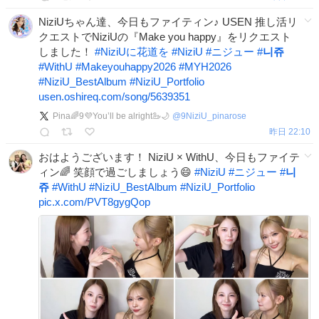
NiziUちゃん達、今日もファイティン♪ USEN 推し活リ
クエストでNiziUの『Make you happy』をリクエスト
しました！
#
NiziUに花道を
#
NiziU
#
ニジュー
#
니쥬
#
WithU
#
Makeyouhappy2026
#
MYH2026
#
NiziU_BestAlbum
#
NiziU_Portfolio
usen.oshireq.com/song/5639351
Pina🌈9💜You’ll be alright🦢🌙
@
9NiziU_pinarose
昨日 22:10
おはようございます！ NiziU × WithU、今日もファイテ
ィン🌈 笑顔で過ごしましょう😄
#
NiziU
#
ニジュー
#
니
쥬
#
WithU
#
NiziU_BestAlbum
#
NiziU_Portfolio
pic.x.com/PVT8gygQop