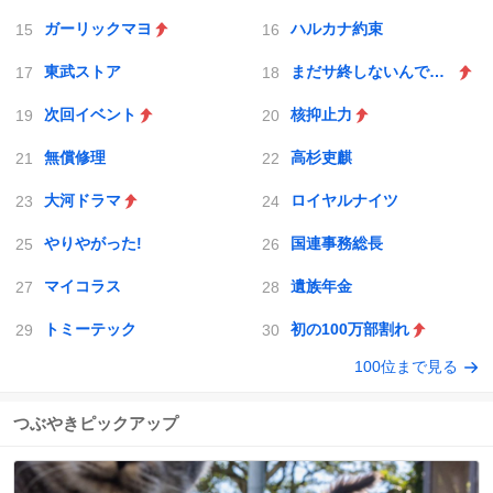
ガーリックマヨ
ハルカナ約束
東武ストア
まだサ終しないんですか
次回イベント
核抑止力
無償修理
高杉吏麒
大河ドラマ
ロイヤルナイツ
やりやがった!
国連事務総長
マイコラス
遺族年金
トミーテック
初の100万部割れ
100位まで見る
つぶやきピックアップ