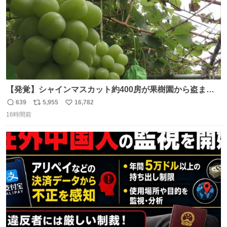
【発覚】シャインマスカット約400房が果樹園から盗まれ
る 栃木・佐野市 news.livedoor.com/article/detail… 被害
639
5,955
16,782
返
リ
い
に遭った果樹園には防犯カメラなどはなく、シャインマス
16時間前
信
ポ
い
カットが盗まれた木には刃物などで切られた跡が。市内で
数
ス
ね
今年に入って同様の被害は確認されておらず、警察はパト
ト
数
数
ロールを強化する。