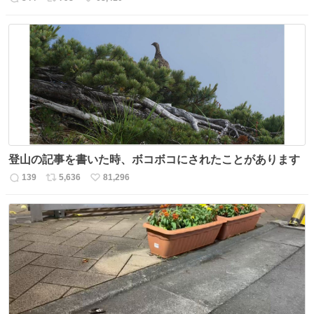
返
リ
い
信
ポ
い
数
ス
ね
ト
数
数
登山の記事を書いた時、ボコボコにされたことがあります
139
5,636
81,296
返
リ
い
信
ポ
い
数
ス
ね
ト
数
数