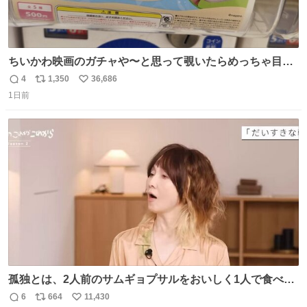
ちいかわ映画のガチャや〜と思って覗いたらめっちゃ目合
って気まずい
4
1,350
36,686
返
リ
い
1日前
信
ポ
い
数
ス
ね
ト
数
数
孤独とは、2人前のサムギョプサルをおいしく1人で食べる
ことである←好きすぎる
6
664
11,430
返
リ
い