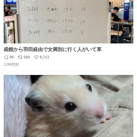
函館から羽田経由で女満別に行く人がいて草
98
560
6,713
返
リ
い
22時間前
信
ポ
い
数
ス
ね
ト
数
数