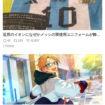
近所のイオンになぜかメッシの実使用ユニフォームが飾っ
てあっておもろい
42
222
12,937
返
リ
い
17時間前
信
ポ
い
数
ス
ね
ト
数
数