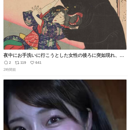
夜中にお手洗いに行こうとした女性の後ろに突如現れ、髪
の毛にガブリと嚙みついたのは、「髪切」という真っ黒な
2
119
641
返
リ
い
モンスター。顔をアップでみるとちょっと怖い、正体不明
2時間前
信
ポ
い
のキャラクターです。原宿の太田記念美術館で開催中の
数
ス
ね
「アニマル＆モンスター」展にて8/23まで展示していま
ト
数
数
す。