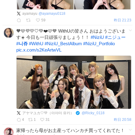
ayamayu
@
ayamayu0118
59
昨日 21:23
🧡🩵💜💛🤍💚❤️🩷💙 WithUの皆さん おはようございま
す☀️ 今日も一日頑張りましょう！！
#
NiziU
#
ニジュー
#
니쥬
#
WithU
#
NiziU_BestAlbum
#
NiziU_Portfolio
pic.x.com/s2KeArtwVL
アヤマユカ🤍💚（아야마 유카）
@
Ricky_0118
4
1
31
昨日 20:58
家帰ったら母がお土産ってハンカチ買ってくれてた！