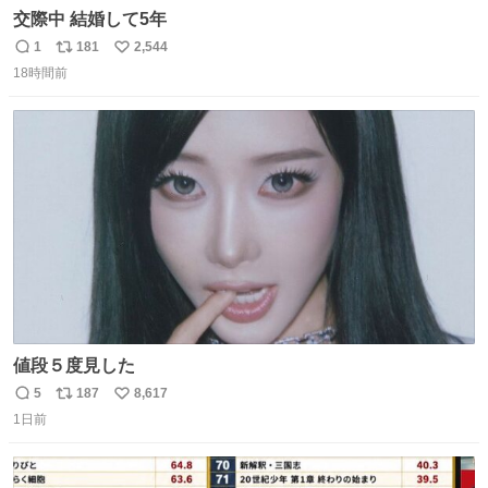
交際中 結婚して5年
1
181
2,544
返
リ
い
18時間前
信
ポ
い
数
ス
ね
ト
数
数
値段５度見した
5
187
8,617
返
リ
い
1日前
信
ポ
い
数
ス
ね
ト
数