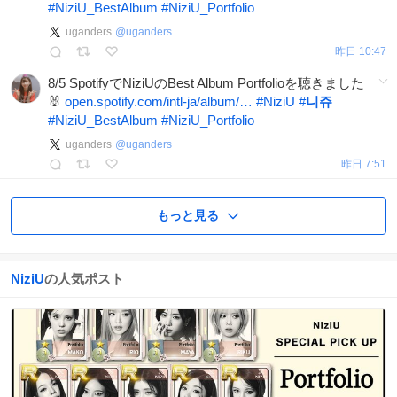
#
NiziU_BestAlbum
#
NiziU_Portfolio
uganders
@
uganders
昨日 10:47
8/5 SpotifyでNiziUのBest Album Portfolioを聴きました
🐰
open.spotify.com/intl-ja/album/…
#
NiziU
#
니쥬
#
NiziU_BestAlbum
#
NiziU_Portfolio
uganders
@
uganders
昨日 7:51
もっと見る
NiziU
の人気ポスト