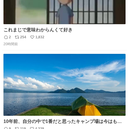
これまじで意味わからんくて好き
2
254
1,832
返
リ
い
20時間前
信
ポ
い
数
ス
ね
ト
数
数
10年前、自分の中で1番だと思ったキャンプ場は今はもう
ない
9
119
4,329