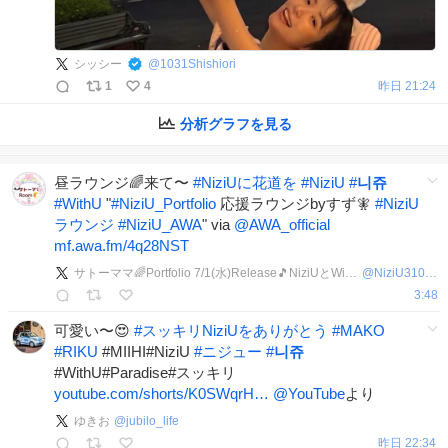
シッシー
@
1031Shishiori
1
4
昨日 21:24
分析グラフを見る
昼ラウンジ🌈来て〜
#
NiziUに花道を
#
NiziU
#
니쥬
#
WithU
"
#
NiziU_Portfolio
応援ラウンジbyすず🧚
#
NiziU
ラウンジ
#
NiziU_AWA
" via
@AWA_official
mf.awa.fm/4q28NST
サトーママ🌈Portfolio 7/1(水)Release🎵NiziUとWithU一緒に世界へ
@
NiziU310mama
3:48
可愛い〜😍
#
スッキリNiziUをありがとう
#
MAKO
#
RIKU
#MIIHI#NiziU
#
ニジュー
#
니쥬
#WithU#Paradise#スッキリ
youtube.com/shorts/K0SWqrH…
@YouTube
より
ゆきお
@
jubilo_life
昨日 22:34