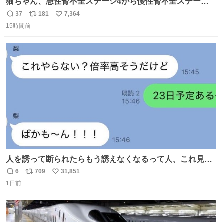
猫ちゃん、急性腎不全ステージ4から慢性腎不全ステージ2
になりました😭点滴も週一で大丈夫になった… このままだ
37
181
7,364
返
リ
い
と2、3日持たないって言われたのが嘘みたい…本当に嬉し
15時間前
信
ポ
い
い😭😭😭頑張ってくれてありがとう😭😭😭 嬉しくて帰り
数
ス
ね
道泣きながら歩いてたら向こうから来た人にすごい顔され
ト
数
数
た🫠
人を誘って断られたらもう誘えなくなるって人、これ見て
元気出してほしい
6
709
31,851
返
リ
い
1日前
信
ポ
い
数
ス
ね
ト
数
数