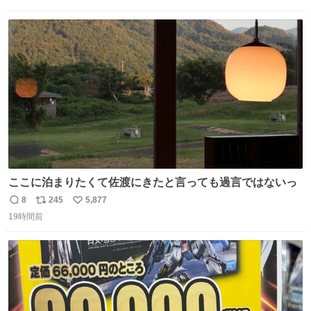
信
ポ
い
数
ス
ね
ト
数
数
ここに泊まりたくて佐渡にきたと言っても過言ではないっ
8
245
5,877
返
リ
い
19時間前
信
ポ
い
数
ス
ね
ト
数
数