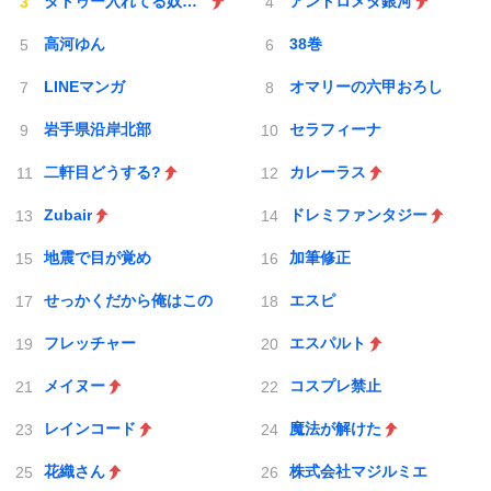
タトゥー入れてる奴は全員バカです
アンドロメダ銀河
高河ゆん
38巻
LINEマンガ
オマリーの六甲おろし
岩手県沿岸北部
セラフィーナ
二軒目どうする?
カレーラス
Zubair
ドレミファンタジー
地震で目が覚め
加筆修正
せっかくだから俺はこの
エスピ
フレッチャー
エスパルト
メイヌー
コスプレ禁止
レインコード
魔法が解けた
花織さん
株式会社マジルミエ