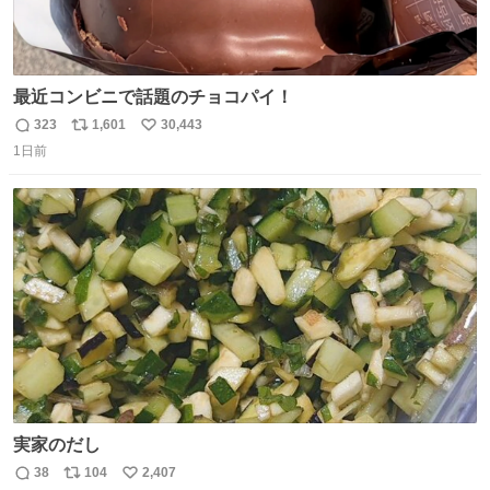
最近コンビニで話題のチョコパイ！
323
1,601
30,443
返
リ
い
1日前
信
ポ
い
数
ス
ね
ト
数
数
実家のだし
38
104
2,407
返
リ
い