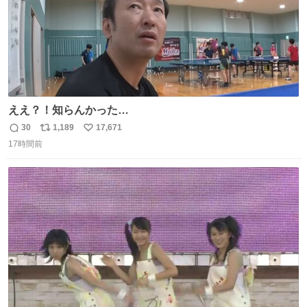
ええ？！知らんかった…
30
1,189
17,671
返
リ
い
17時間前
信
ポ
い
数
ス
ね
ト
数
数