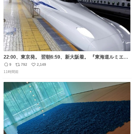
22:00、東京発。 翌朝6:59、新大阪着。 『東海道ルミエー
ルエクスプレス』が今夜、初運行！ 岐阜羽島駅で夜を越す
9
792
2,149
返
リ
い
東海道新幹線。寝台列車じゃないのに、朝まで新幹線とい
11時間前
信
ポ
い
う、なんだか特別体験😉 #TRAINTRIP #東海道ルミエール
数
ス
ね
エクスプレス
ト
数
数