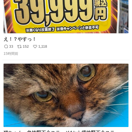
え！？やすっ！
33
152
1,118
返
リ
い
15時間前
信
ポ
い
数
ス
ね
ト
数
数