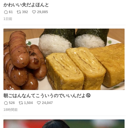
かわいい夫だよほんと
61
392
29,085
返
リ
い
1日前
信
ポ
い
数
ス
ね
ト
数
数
朝ごはんなんてこういうのでいいんだよ🤤
526
1,504
24,047
返
リ
い
18時間前
信
ポ
い
数
ス
ね
ト
数