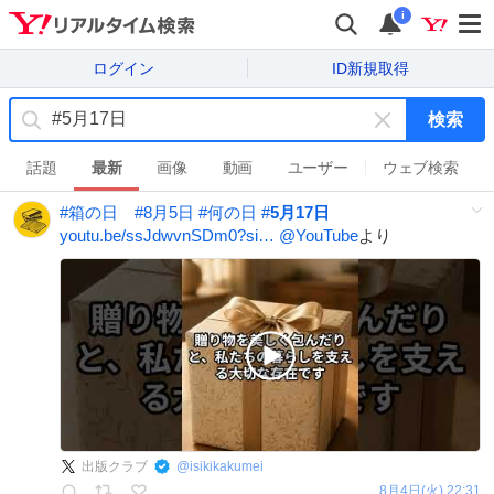
i
ログイン
ID新規取得
検索
キ
ー
話題
最新
画像
動画
ユーザー
ウェブ検索
ワ
#
箱の日
#
8月5日
#
何の日
#
5月17日
ー
youtu.be/ssJdwvnSDm0?si…
@YouTube
より
ド
を
消
す
出版クラブ
@
isikikakumei
8月4日(火) 22:31