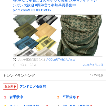
らOKだし軍側はなんちゃって装備でOK
#
ライトマシ
ンガン大歓迎
#
両陣営で参加兵員募集中
pic.x.com/ODUBO1vf36
ノルテ家猫(北陸在住)
@
O0bnRTxGr3AeVsW
1
3
2026年5月12日
トレンドランキング
19:22
時点
アンドロメダ銀河
岩手県沖
平野佳寿