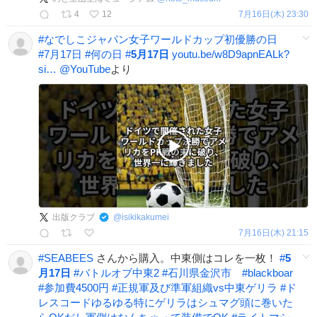
4
12
7月16日(木) 23:30
#
なでしこジャパン女子ワールドカップ初優勝の日
#
7月17日
#
何の日
#
5月17日
youtu.be/w8D9apnEALk?
si…
@YouTube
より
出版クラブ
@
isikikakumei
7月16日(木) 21:15
#
SEABEES
さんから購入。中東側はコレを一枚！
#
5
月17日
#
バトルオブ中東2
#
石川県金沢市
#
blackboar
#
参加費4500円
#
正規軍及び準軍組織vs中東ゲリラ
#
ド
レスコードゆるゆる特にゲリラはシュマグ頭に巻いた