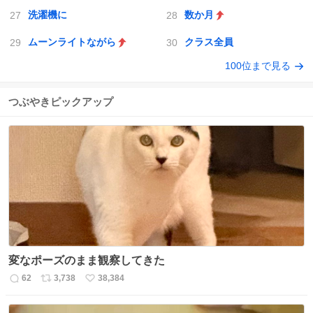
洗濯機に
数か月
ムーンライトながら
クラス全員
100位まで見る
つぶやきピックアップ
変なポーズのまま観察してきた
62
3,738
38,384
返
リ
い
信
ポ
い