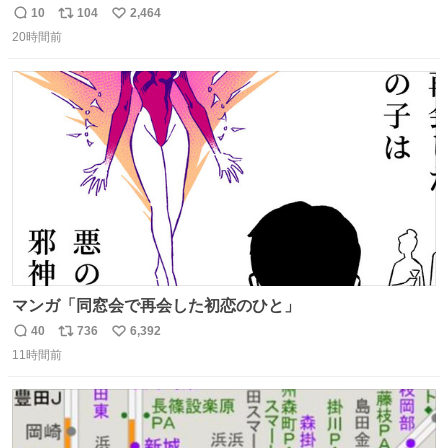
はまりにいくじゃないですか？ 今朝ガーデニングしてる飼
10
104
2,464
返
リ
い
い主の間にはまってきて、最高に可愛かった♥️
20時間前
信
ポ
い
数
ス
ね
ト
数
数
マンガ「同窓会で再会した初恋のひと」
40
736
6,392
返
リ
い
11時間前
信
ポ
い
数
ス
ね
ト
数
数