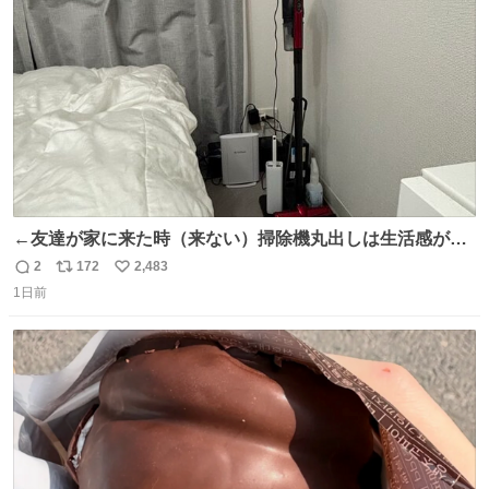
数
←友達が家に来た時（来ない）掃除機丸出しは生活感が出
てかっこ悪いなぁ →せや
2
172
2,483
返
リ
い
1日前
信
ポ
い
数
ス
ね
ト
数
数