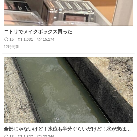
ニトリでメイクボックス買った
15
1,031
15,174
返
リ
い
12時間前
信
ポ
い
数
ス
ね
ト
数
数
全部じゃないけど！水位も半分ぐらいだけど！水が来はじ
めたよ！！！ 作業してくれた方々ありがとーーー
13
1,827
23,346