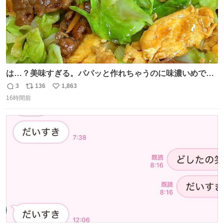
は…？美味すぎる。パパッと作れちゃうのに味濃いめで満
足感エグいの天才だろ🥹
3
136
1,863
返
リ
い
16時間前
信
ポ
い
数
ス
ね
ト
数
数