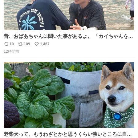
昔、おばあちゃんに聞いた事があるよ。 「カイちゃんをい
じめると、アイツが海から上がって来るぞ。」って。
10
109
1,467
返
リ
い
12時間前
信
ポ
い
数
ス
ね
ト
数
数
老柴犬って、もうわざとかと思うくらい狭いところに自ら