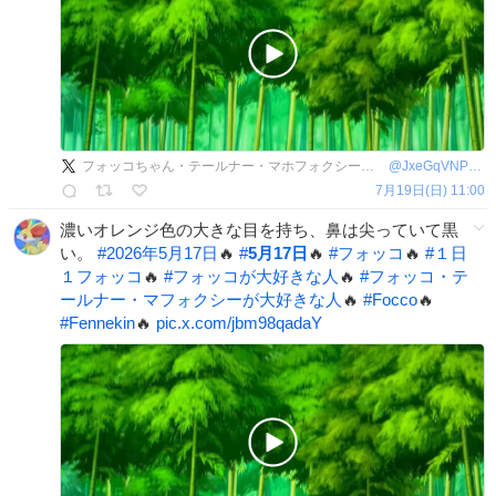
フォッコちゃん・テールナー・マホフォクシーを推し活している風来坊
@
JxeGqVNPPq96190
7月19日(日) 11:00
濃いオレンジ色の大きな目を持ち、鼻は尖っていて黒
い。
#
2026年5月17日
🔥
#
5月17日
🔥
#
フォッコ
🔥
#
１日
１フォッコ
🔥
#
フォッコが大好きな人
🔥
#
フォッコ・テ
ールナー・マフォクシーが大好きな人
🔥
#
Focco
🔥
#
Fennekin
🔥
pic.x.com/jbm98qadaY