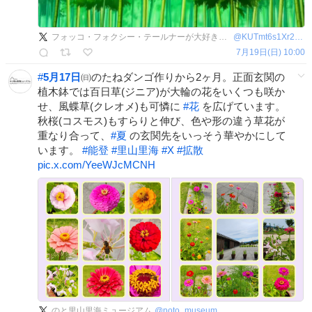
フォッコ・フォクシー・テールナーが大好きな新参者
@
KUTmt6s1Xr21537
7月19日(日) 10:00
#
5月17日
㈰のたねダンゴ作りから2ヶ月。正面玄関の
植木鉢では百日草(ジニア)が大輪の花をいくつも咲か
せ、風蝶草(クレオメ)も可憐に
#
花
を広げています。
秋桜(コスモス)もすらりと伸び、色や形の違う草花が
重なり合って、
#
夏
の玄関先をいっそう華やかにして
います。
#
能登
#
里山里海
#
X
#
拡散
pic.x.com/YeeWJcMCNH
のと里山里海ミュージアム
@
noto_museum