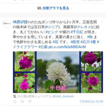
分析グラフを見る
#
5月17日
㈰のたねダンゴ作りから2ヶ月半。正面玄関
の植木鉢では百日草(
#
ジニア
)、風蝶草(
#
クレオメ
)に続
き、丸くてかわいい
#
ピンク
や紫の
#
千日紅
が咲き、
華やかさを増しています。真夏の暑さに強く、
#
秋
ま
で色鮮やかさを楽しめる
#
花
です。
#
能登
#
石川
#
夏
#
ドライフラワー
#
公園
pic.x.com/6i1eM8DAzM
のと里山里海ミュージアム
@
noto_museum
7月28日(火) 23:30