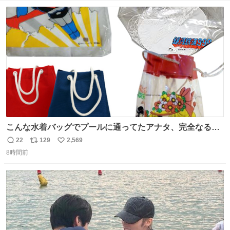
数
こんな水着バッグでプールに通ってたアナタ、完全なる同
世代（笑） #70年代 #80年代 #昭和レトロ
22
129
2,569
返
リ
い
8時間前
信
ポ
い
数
ス
ね
ト
数
数