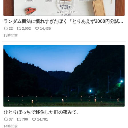
ランダム商法に慣れすぎたぼく「とりあえず2000円分試し
てみるか…」 駅員さん「どれが欲しいの？」 ぼく「えっ
22
2,002
14,435
返
リ
い
良いんですか？」 駅員さん「何が…？？」 やっぱランダム
13時間前
信
ポ
い
って悪い文化だ
数
ス
ね
わ！！！！！！！！！！！！！！！！！！！！
ト
数
数
ひとりぼっちで移住した町の夜みて。
37
790
14,781
返
リ
い
14時間前