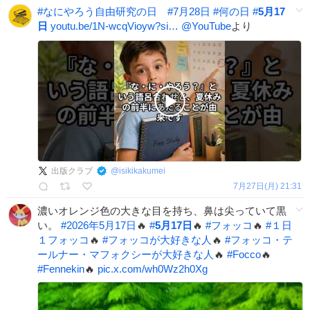
#
なにやろう自由研究の日
#
7月28日
#
何の日
#
5月17
日
youtu.be/1N-wcqVioyw?si…
@YouTube
より
出版クラブ
@
isikikakumei
7月27日(月) 21:31
濃いオレンジ色の大きな目を持ち、鼻は尖っていて黒
い。
#
2026年5月17日
🔥
#
5月17日
🔥
#
フォッコ
🔥
#
１日
１フォッコ
🔥
#
フォッコが大好きな人
🔥
#
フォッコ・テ
ールナー・マフォクシーが大好きな人
🔥
#
Focco
🔥
#
Fennekin
🔥
pic.x.com/wh0Wz2h0Xg