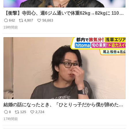
【衝撃】寺田心、週6ジム通いで体重62kg→82kgに 110kg
のベンチプレス持ち上げる姿披露
642
4,907
56,663
返
リ
い
news.livedoor.com/article/detail… 元々自重のみだった
19時間前
信
ポ
い
が、更に筋肉を大きくするためジム通いを開始。筋肉増量
数
ス
ね
のためおにぎり10個、ゼリー飲料3～4本、パスタと毎日4
ト
数
数
千kcalオーバーの食事を摂取し、増量したという。
結婚の話になったとき、「ひとりっ子だから僕が諦めた瞬
間に一族が潰える」「死ぬとき1人とか嫌」だから結婚願
8
125
2,724
返
リ
い
望は"ある"って答えたものの、結局「（結婚は）向いてね
17時間前
信
ポ
い
ぇのかもしれない」で締める北山くん、きっといろいろ考
数
ス
ね