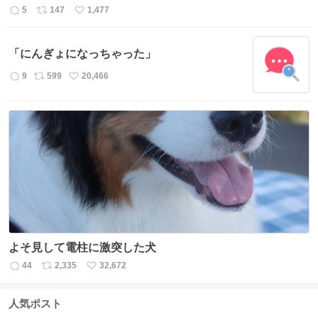
5
147
1,477
返
リ
い
信
ポ
い
数
ス
ね
「にんぎょになっちゃった」
ト
数
数
9
599
20,466
返
リ
い
信
ポ
い
数
ス
ね
ト
数
数
よそ見して電柱に激突した犬
44
2,335
32,672
返
リ
い
信
ポ
い
数
ス
ね
人気ポスト
ト
数