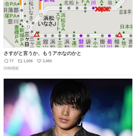
さすがと言うか、もうアホなのかと
77
1,006
3,460
返
リ
い
20時間前
信
ポ
い
数
ス
ね
ト
数
数