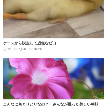
数
ス
ね
ト
数
数
ケースから脱走して虚無なピヨ
22
2,450
18,236
返
リ
い
信
ポ
い
数
ス
ね
ト
数
数
こんなに色とりどりなの？ みんなが撮った美しい朝顔