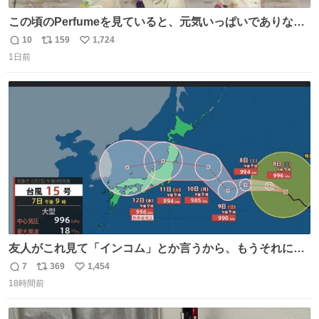
この頃のPerfumeを見ていると、元気いっぱいでありなが
ら決して感情に任せすぎることなく、しっかりと制御され
10
159
1,724
返
リ
い
たダンスであることに新鮮に驚く。3人のあげた足の向き
1日前
信
ポ
い
や角度とか本当に細かな部分まできっちりと揃っていてそ
数
ス
ね
こから積み重ねてきた努力や練習量が見て取れる…
ト
数
数
友人がこれ見て「インコム」とか言うから、もうそれにし
か見えなくなっちゃった。
7
369
1,454
返
リ
い
18時間前
信
ポ
い
数
ス
ね
ト
数