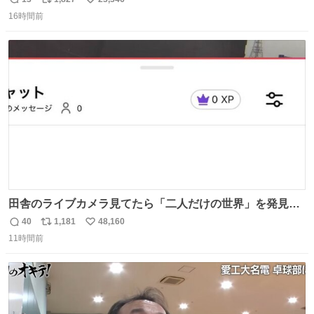
返
リ
い
ー！！！！！！！！！！！！！！！！！！！！！！！！！
16時間前
信
ポ
い
！
数
ス
ね
ト
数
数
田舎のライブカメラ見てたら「二人だけの世界」を発見し
た
40
1,181
48,160
返
リ
い
11時間前
信
ポ
い
数
ス
ね
ト
数
数