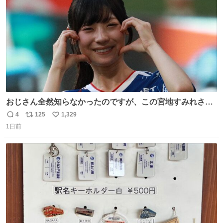
数
おじさん全然知らなかったのですが、この宮地すみれさん
（日向坂46）はマリサポだったのですね。 カメラ目線でに
4
125
1,329
返
リ
い
っこりしていただいたので撮影したものの、全然誰だか知
1日前
信
ポ
い
りませんでした。 マリサポらしいのでこれからは名前覚え
数
ス
ね
ます！！
ト
数
数