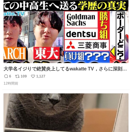
えて言葉を選んで、まるく収めてくれたんだなと思った
ト
数
数
大学名イジりで絶賛炎上してるwakatte TV，さらに深刻な
問題はこっちでは？ ・都内の特定企業に入るのを極度に推
6
109
1,127
返
リ
い
奨し，それ以外の地域で堅実に生きるのを周縁化する ・恋
12時間前
信
ポ
い
愛にかまけ，「陽キャラ」として振る舞うのを極端に中心
数
ス
ね
化する ・院生が研究環境を求め他大学に移るのを批判する
ト
数
数
過去例↓