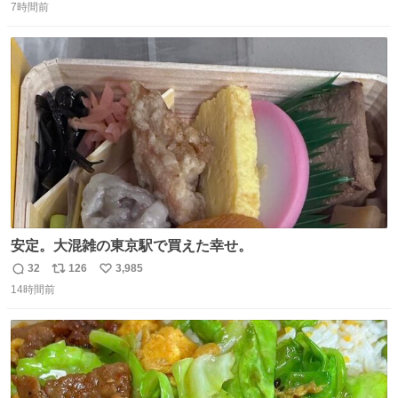
7時間前
信
ポ
い
数
ス
ね
ト
数
数
安定。大混雑の東京駅で買えた幸せ。
32
126
3,985
返
リ
い
14時間前
信
ポ
い
数
ス
ね
ト
数
数