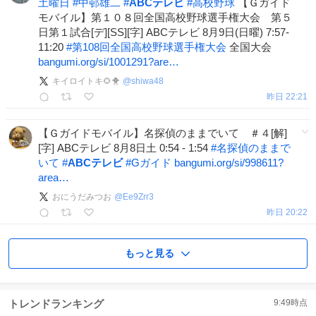
土曜日
#
中邨雄二
#
ABCテレビ
#
高校野球
【Ｇガイド
モバイル】第１０８回全国高校野球選手権大会 第５
日第１試合[デ][SS][字] ABCテレビ 8月9日(日曜) 7:57-
11:20
#
第108回全国高校野球選手権大会
全国大会
bangumi.org/si/1001291?are…
キイロイトキ🌻🐥
@
shiwa48
昨日 22:21
【Ｇガイドモバイル】名探偵のままでいて ＃４[解]
[字] ABCテレビ 8月8日土 0:54 - 1:54
#
名探偵のままで
いて
#
ABCテレビ
#
Gガイド
bangumi.org/si/998611?
area…
おにうだみつお
@
Ee9Zrr3
昨日 20:22
もっと見る
トレンドランキング
9:49
時点