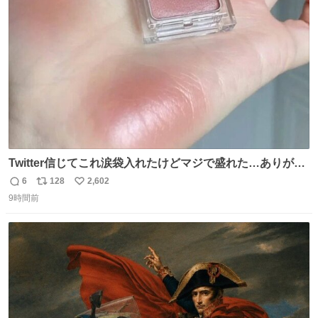
ト
数
数
Twitter信じてこれ涙袋入れたけどマジで盛れた…ありがと
う…
6
128
2,602
返
リ
い
9時間前
信
ポ
い
数
ス
ね
ト
数
数