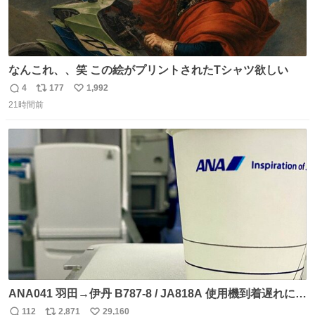
なんこれ、、笑 この絵がプリントされたTシャツ欲しい
4
177
1,992
返
リ
い
21時間前
信
ポ
い
数
ス
ね
ト
数
数
ANA041 羽田→伊丹 B787-8 / JA818A 使用機到着遅れにつ
き 「安全に支障ない範囲で1分1秒でも遅延回復に努めてお
112
2,871
29,160