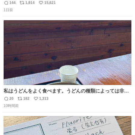
る姿に感動した！！ 愛は種族を超える！
144
1,914
15,621
返
リ
い
1日前
信
ポ
い
数
ス
ね
ト
数
数
私はうどんをよく食べます。うどんの種類によっては非常
食にもなります。生うどんは消費期限が短く、冷凍うどん
20
182
1,313
返
リ
い
は長持ちする代わりに停電に弱いので、乾麺タイプのうど
10時間前
信
ポ
い
んなら水分が少なく長期保存するのにおすすめです。アル
数
ス
ね
ファ化米や缶詰など、色々な非常食がありますが、うどん
ト
数
数
もいかがでしょうか？