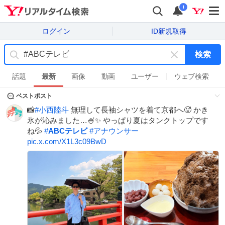
i
ログイン
ID新規取得
検索
キ
ー
話題
最新
画像
動画
ユーザー
ウェブ検索
ワ
ベストポスト
ー
ド
📸
#
小西陸斗
無理して長袖シャツを着て京都へ🥵 かき
を
氷が沁みました…🍧✨ やっぱり夏はタンクトップです
消
ね💦
#
ABCテレビ
#
アナウンサー
す
pic.x.com/X1L3c09BwD