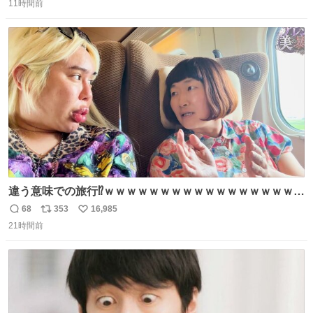
11時間前
信
ポ
い
数
ス
ね
ト
数
数
違う意味での旅行⁉️ｗｗｗｗｗｗｗｗｗｗｗｗｗｗｗｗｗｗ
ｗ
68
353
16,985
返
リ
い
21時間前
信
ポ
い
数
ス
ね
ト
数
数