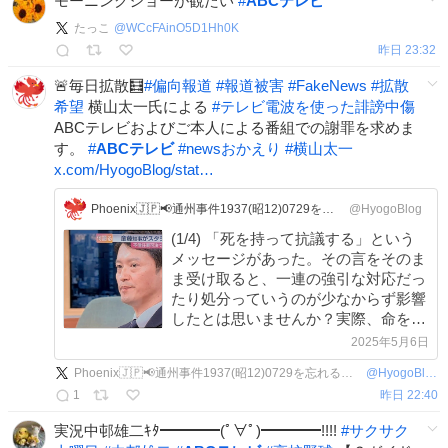
モーニングショーが観たい
#
ABCテレビ
たっこ
@
WCcFAinO5D1Hh0K
昨日 23:32
🚨毎日拡散🧮
#
偏向報道
#
報道被害
#
FakeNews
#
拡散
希望
横山太一氏による
#
テレビ電波を使った誹謗中傷
ABCテレビおよびご本人による番組での謝罪を求めま
す。
#
ABCテレビ
#
newsおかえり
#
横山太一
x.com/HyogoBlog/stat…
Phoenix🇯🇵📢通州事件1937(昭12)0729を忘れるな🔥
@HyogoBlog
(1/4) 「死を持って抗議する」という
メッセージがあった。その言をそのま
ま受け取ると、一連の強引な対応だっ
たり処分っていうのが少なからず影響
したとは思いませんか？実際、命を絶
ってしまったという事実を目にしたと
2025年5月6日
きに、影響があったんじゃないかとは
Phoenix🇯🇵📢通州事件1937(昭12)0729を忘れるな🔥
@
HyogoBlog
思わないんですか？
1
昨日 22:40
実況中邨雄二ｷﾀ━━━━(ﾟ∀ﾟ)━━━━!!!!
#
サクサク