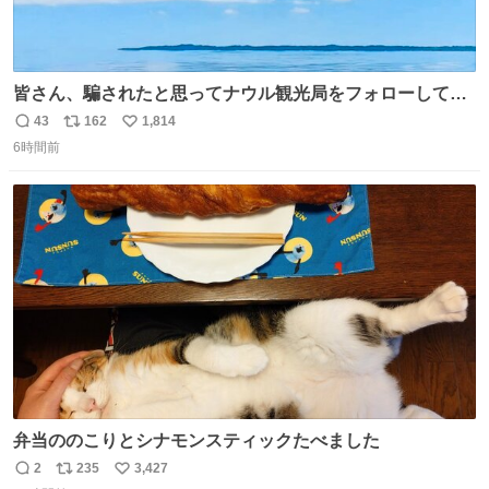
皆さん、騙されたと思ってナウル観光局をフォローしてみ
てください。たまに海とか島とかわけわからん画像が流れ
43
162
1,814
返
リ
い
てくるだけで、特に何も起こりません。
6時間前
信
ポ
い
数
ス
ね
ト
数
数
弁当ののこりとシナモンスティックたべました
2
235
3,427
返
リ
い