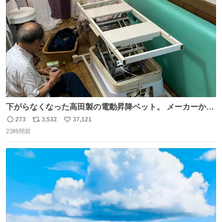
数
下がらなくなった高田製の電動昇降ベット。 メーカーから
は、完全に見放されたんですが、 見事に85歳の父が治しま
273
3,532
37,121
返
リ
い
した。 うちの父は、トヨタカローラのボディをオート生産
23時間前
信
ポ
い
する、工業ロボットの製作者なんですが、 父が電動ベット
数
ス
ね
の配線をハンダで修理している横で、
ト
数
数