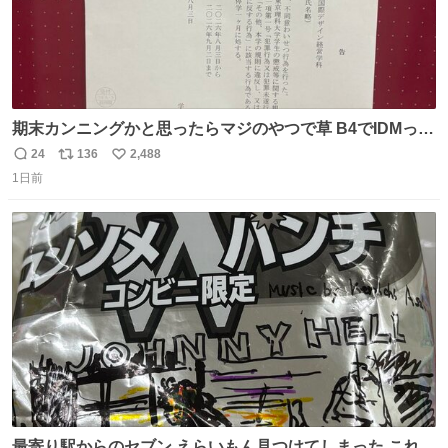
期末カンニングかと思ったらマジのやつで草 B4でIDMって
ことはおそらく就職だし、内定取り消し？ それと夏休み期
24
136
2,488
返
リ
い
間の停学って無意味じゃね？
1日前
信
ポ
い
数
ス
ね
ト
数
数
最寄り駅からのセブン えらいもん見つけてしまった これ売