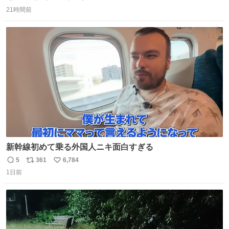
返
リ
い
ります」と機長の気合い十分！ が、フライトは順調に進み
21時間前
信
ポ
い
すぎ… 「飛ばしすぎたせいか現在奈良県上空での待機を命
数
ス
ね
じられております」 でコンソメスープ吹き出しそうになり
ト
数
数
ましたw
新幹線初めて乗る外国人ニキ面白すぎる
5
361
6,784
返
リ
い
1日前
信
ポ
い
数
ス
ね
ト
数
数