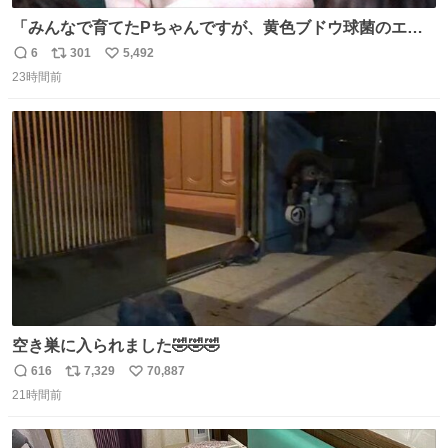
「みんなで育てたPちゃんですが、黄色ブドウ球菌のエン
テロトキシン（耐熱性毒素）が検出されたので、議論する
6
301
5,492
返
リ
い
までもなく処分が決まりました」
23時間前
信
ポ
い
数
ス
ね
ト
数
数
空き巣に入られました🤣🤣🤣
616
7,329
70,887
返
リ
い
21時間前
信
ポ
い
数
ス
ね
ト
数