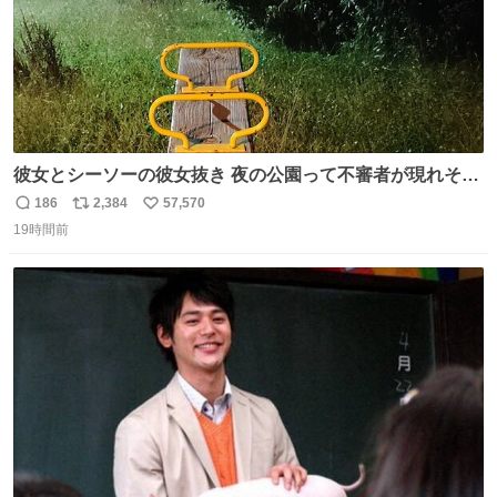
彼女とシーソーの彼女抜き 夜の公園って不審者が現れそう
で怖いんだよな
186
2,384
57,570
返
リ
い
19時間前
信
ポ
い
数
ス
ね
ト
数
数