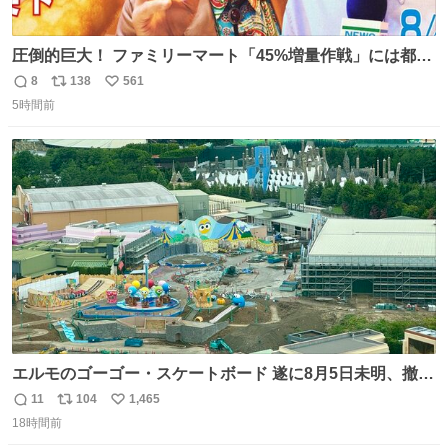
圧倒的巨大！ ファミリーマート「45%増量作戦」には都市
伝説が隠されている、のかもしれない。 web-
8
138
561
返
リ
い
mu.jp/news/79509/
5時間前
信
ポ
い
数
ス
ね
ト
数
数
エルモのゴーゴー・スケートボード 遂に8月5日未明、撤
去… ←4日朝 5日朝→ #USJファン #ワンダーランド
11
104
1,465
返
リ
い
18時間前
信
ポ
い