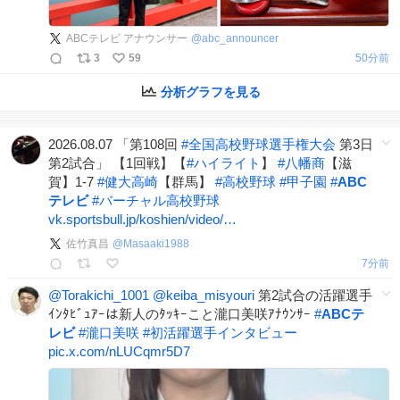
ABCテレビ アナウンサー
@
abc_announcer
3
59
51分前
分析グラフを見る
2026.08.07 「第108回
#
全国高校野球選手権大会
第3日
第2試合」 【1回戦】【
#
ハイライト
】
#
八幡商
【滋
賀】1-7
#
健大高崎
【群馬】
#
高校野球
#
甲子園
#
ABC
テレビ
#
バーチャル高校野球
vk.sportsbull.jp/koshien/video/…
佐竹真昌
@
Masaaki1988
7分前
@Torakichi_1001
@keiba_misyouri
第2試合の活躍選手
ｲﾝﾀﾋﾞｭｱｰは新人のﾀｯｷｰこと瀧口美咲ｱﾅｳﾝｻｰ
#
ABCテ
レビ
#
瀧口美咲
#
初活躍選手インタビュー
pic.x.com/nLUCqmr5D7