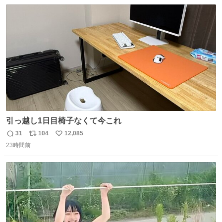
数
ス
ね
ト
数
数
引っ越し1日目椅子なくて今これ
31
104
12,085
返
リ
い
23時間前
信
ポ
い
数
ス
ね
ト
数
数