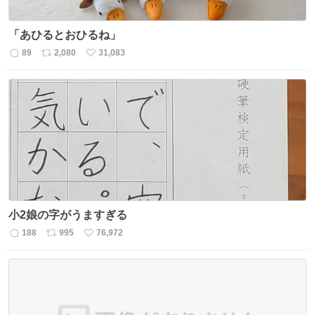
「あひるとおひるね」
89
2,080
31,083
返
リ
い
信
ポ
い
数
ス
ね
ト
数
数
小2娘の字がうますぎる
188
995
76,972
返
リ
い
信
ポ
い
数
ス
ね
ト
数
数