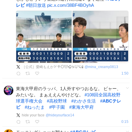
レビ
#
朝日放送
pic.x.com/38BF4BOyhA
［公式］愛崎もえか🏹🍭💮😈🎧☕🦊🪐🧪
@
mina_creamy0813
1:50
東海大甲府のラッパ、1人外すやつおるな。 ピャー、
みたいな。 まぁええんやけどな。
#
108回全国高校野
球選手権大会
#
高校野球
#
わかさ生活
#
ABCテレ
ビ
#
ねったま
#
甲子園
#
東海大甲府
hide your face
@
hideyourface14
0:15