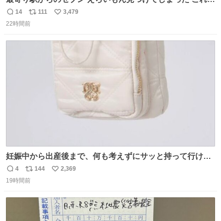
ってくれへんかな… #浅井健一 #ポテチ #ロックの名盤
14
111
3,479
返
リ
い
22時間前
信
ポ
い
数
ス
ね
ト
数
数
妊娠中から出産後まで、何も考えずにサッと持って行ける
ようなショルダーバッグが欲しいな〜と思っていたのだけ
4
144
2,369
返
リ
い
ど snidelでめちゃくちゃピッタリなものを見つけたので買
19時間前
信
ポ
い
った！✨ スマホと小物とペットボトルが入るの最高すぎる
数
ス
ね
🥹 しかもスマホ入れ独立してるしファスナーない！地味に
ト
数
数
嬉しいやつ！！！