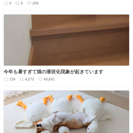
4
6
208
返
リ
い
信
ポ
い
数
ス
ね
ト
数
数
今年も暑すぎて猫の液状化現象が起きています
138
4,272
40,601
返
リ
い
信
ポ
い
数
ス
ね
ト
数
数