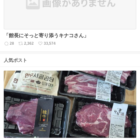
「館長にそっと寄り添うキナコさん」
28
2,362
33,574
返
リ
い
信
ポ
い
数
ス
ね
人気ポスト
ト
数
数