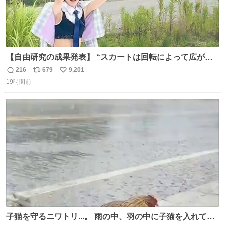
【自由研究の成果発表】 “スカートは回転によって広がる
が、岡澤恋によって270°までなら広がらずに回転が可能な
216
679
9,201
返
リ
い
ことが証明された！”
19時間前
信
ポ
い
数
ス
ね
ト
数
数
子猫を守るニワトリ...。 雨の中、羽の中に子猫を入れて守