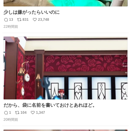
少しは嫌がったらいいのに
13
831
23,748
返
リ
い
22時間前
信
ポ
い
数
ス
ね
ト
数
数
だから、袋に名前を書いておけとあれほど。
1
104
1,347
返
リ
い
20時間前
信
ポ
い
数
ス
ね