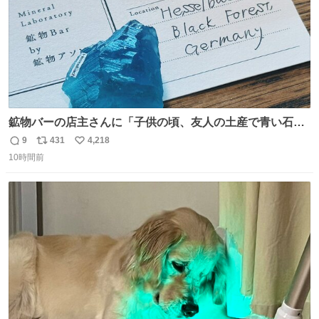
鉱物バーの店主さんに「子供の頃、友人の土産で青い石を
貰って、それがすごく気に入ってたのに、いつかの引越し
9
431
4,218
返
リ
い
で無くしてしまった」という話をしたら、 「お土産で買っ
10時間前
信
ポ
い
てきたくらいの価格感なら、ドイツの黒い森のフローライ
数
ス
ね
トかな…」と当たりつけてもらった。確かにこんな感じだ
ト
数
数
った気がする 凄い