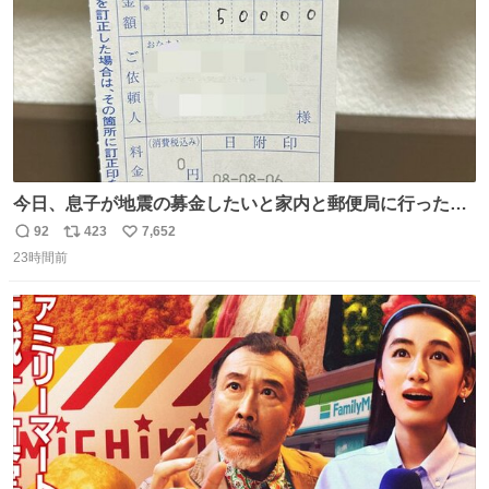
今日、息子が地震の募金したいと家内と郵便局に行ったみ
たいです。おもちゃとか買う選択肢もあったと思うけど、
92
423
7,652
返
リ
い
自分で貯めてた2万円を役に立てて欲しい、みんなも元気
23時間前
信
ポ
い
になって欲しいと。家内も一緒に募金したので、自分も何
数
ス
ね
かできたらなぁと思いました。
ト
数
数