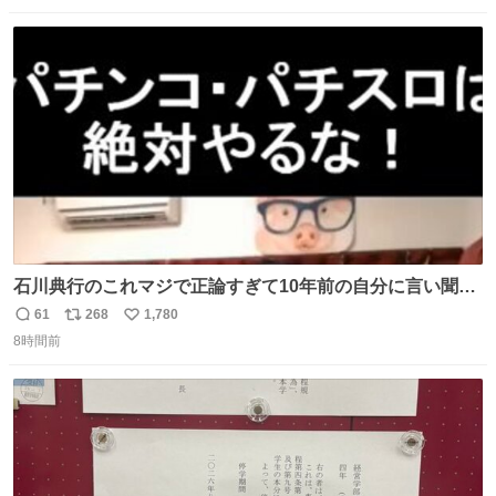
数
ス
ね
ト
数
数
石川典行のこれマジで正論すぎて10年前の自分に言い聞か
せたい
61
268
1,780
返
リ
い
8時間前
信
ポ
い
数
ス
ね
ト
数
数