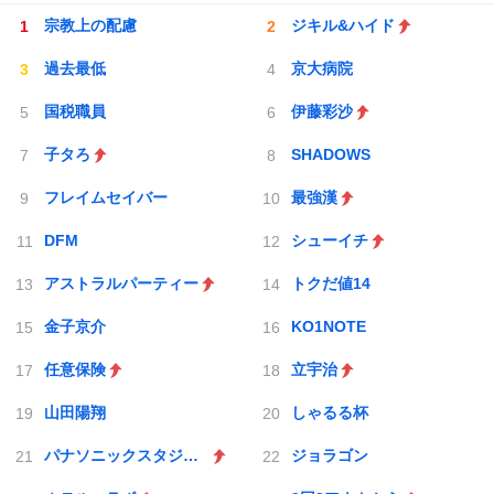
宗教上の配慮
ジキル&ハイド
過去最低
京大病院
国税職員
伊藤彩沙
子タろ
SHADOWS
フレイムセイバー
最強漢
DFM
シューイチ
アストラルパーティー
トクだ値14
金子京介
KO1NOTE
任意保険
立宇治
山田陽翔
しゃるる杯
パナソニックスタジアム吹田
ジョラゴン