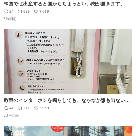
韓国では出産すると国からちょっといい肉が届きます。産
褥期に栄養を取れ！！！というメッセージをビシバシ感じ
24
689
7,066
返
リ
い
る
5時間前
信
ポ
い
数
ス
ね
ト
数
数
教室のインターホンを鳴らしても、なかなか誰も出ないこ
とがあります…。 もしかすると「電話の出方」に困ってい
47
276
3,959
返
リ
い
るのかもしれません。 そこで「何を話せばいいか」が見え
23時間前
信
ポ
い
る手引きを用意して、安心して電話に出られるようにしま
数
ス
ね
す。 インターホンの応対も大切なコミュニケーションの学
ト
数