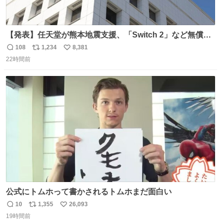
【発表】任天堂が熊本地震支援、「Switch 2」など無償修
理へ 保証切れでも対象 news.livedoor.com/article/detail…
108
1,234
8,381
返
リ
い
任天堂が令和8年熊本地震の被災者支援として、災害救助
22時間前
信
ポ
い
法適用地域からの同社製品の修理について、27年2月1日ま
数
ス
ね
で無償で対応すると発表した。「Switch 2」や「Switch」
ト
数
数
「Joy-Con」などが対象。
公式にトムホって書かされるトムホまだ面白い
10
1,355
26,093
返
リ
い
19時間前
信
ポ
い