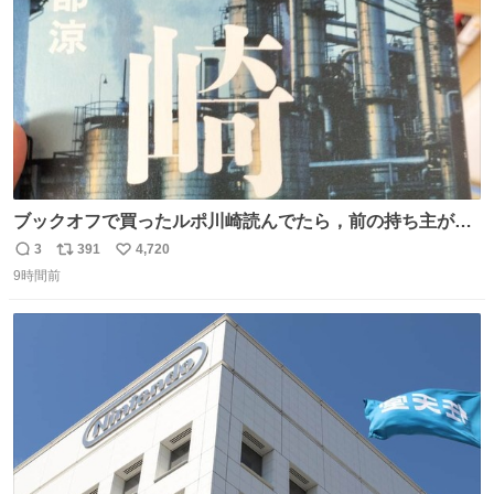
数
びです。
ブックオフで買ったルポ川崎読んでたら，前の持ち主がラ
ッパーになる決意をした形跡があってウケた
3
391
4,720
返
リ
い
9時間前
信
ポ
い
数
ス
ね
ト
数
数