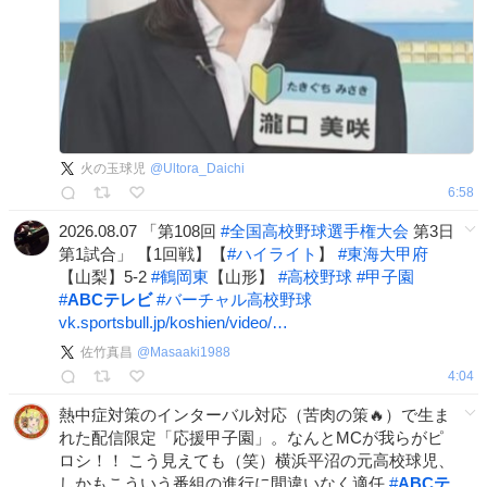
火の玉球児
@
Ultora_Daichi
6:58
2026.08.07 「第108回
#
全国高校野球選手権大会
第3日
第1試合」 【1回戦】【
#
ハイライト
】
#
東海大甲府
【山梨】5-2
#
鶴岡東
【山形】
#
高校野球
#
甲子園
#
ABCテレビ
#
バーチャル高校野球
vk.sportsbull.jp/koshien/video/…
佐竹真昌
@
Masaaki1988
4:04
熱中症対策のインターバル対応（苦肉の策🔥）で生ま
れた配信限定「応援甲子園」。なんとMCが我らがピ
ロシ！！ こう見えても（笑）横浜平沼の元高校球児、
しかもこういう番組の進行に間違いなく適任
#
ABCテ