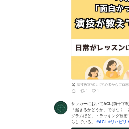
演技教室ACL【初心者からプロ志
1
1
サッカーにおいて
ACL
(前十字
「起きるかどうか」ではなく「
グラムほど、トラッキング技術
らしている。
#
ACL
#
リハビリ