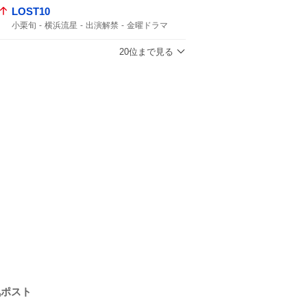
LOST10
小栗旬
横浜流星
出演解禁
金曜ドラマ
10月スタート
コメント全文
敵か味方か
5年ぶりの
20位まで見る
気ポスト