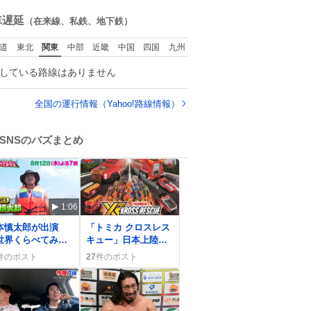
た。
ね
数
車遅延
（在来線、私鉄、地下鉄）
道
東北
関東
中部
近畿
中国
四国
九州
している路線はありません
全国の運行情報（Yahoo!路線情報）
SNSのバズまとめ
1:06
0
本慎太郎が出演
「トミカ クロスレス
世界くらべてみた
キュー」日本上陸で
』8/12夏休み特別3
「超楽しみ」ファン
件のポスト
27
件のポスト
間スペシャルが話
が歓喜
に