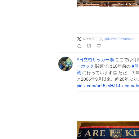
NIYA28二矢
@
NIYA28Yamada
#
日立柏サッカー場
ここでは何
ーホック
関連では10年前の
#
熊
戦
に行っています👏 ただ、７
と2006年9月以来、約20年ぶり
pic.x.com/nrL5LsHJ1J
x.com/d