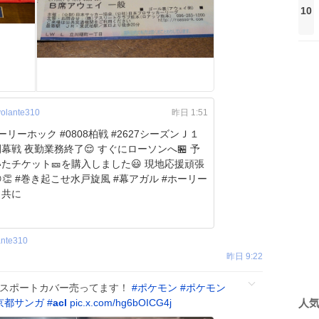
10
olante310
昨日 1:51
ーリーホック #0808柏戦 #2627シーズンＪ１
幕戦 夜勤業務終了😌 すぐにローソンへ🏪 予
たチケット🎫を購入しました😃 現地応援頑張
👏 #巻き起こせ水戸旋風 #幕アガル #ホーリー
と共に
ante310
昨日 9:22
パスポートカバー売ってます！
#
ポケモン
#
ポケモン
人
京都サンガ
#
acl
pic.x.com/hg6bOICG4j