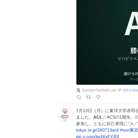
Europe Football Lab JP
@
Footba
7月13日（月）に東洋大学赤羽
ました。
ACL
／ACSの1期生
参加し、ともに自己表現につい
tokyo.or.jp/260713acl/
#
son東
pic.x.com/tw1KyFYJIX