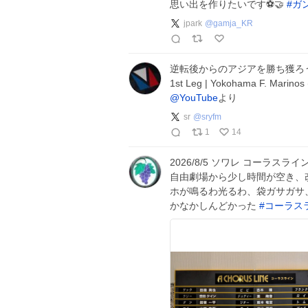
思い出を作りたいです⚽🤝
#
ガ
jpark
@
gamja_KR
逆転後からのアジアを勝ち獲ろ
1st Leg | Yokohama F. Marinos (
@YouTube
より
sr
@
sryfm
1
14
2026/8/5 ソワレ コーラス
自由劇場から少し時間が空き、
ホが鳴るわ光るわ、袋ガサガサ
かなかしんどかった
#
コーラス