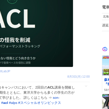
て
ね
数
電
北海
遅延
llLabJP
8月3日(月) 12:00
森
『
台キャンパスにおいて、2回目の
ACL
講座を開催し
ら
58
、2期生とともに、東洋大学からも多くの学生の方が
時
題
て学びました。 詳しくはこちら ⇒
son-
京
#
acl
#
alps
#
スペシャルオリンピックス