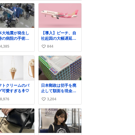
本大地震が発生し
【導入】ピーチ、自
時の病院の手術室
社起因の大幅遅延・
映像が公開されて
欠航に「補償」開始
4,385
844
い
たがとにかく怖す
へ
る
news.livedoor.com/
い
com/nhk_news/sta
article/detail… 同社
ね
…
に起因する理由によ
数
ws.web.nhk/news
って大幅遅延や欠航
b/na/na-… #熊本
が発生した場合、乗
大地震 #手術室
客が負担した宿泊費
フトクリームのバ
日本郵政は切手を廃
や交通費を、領収書
グ可愛すぎる🍦🤍
止して額面を現金で
の事後申請に基づ
払い戻せ2026 #日本
き、国内線は1人あた
8,976
3,204
い
郵政
り上限1万円、国際線
@JapanPostHD_PR
い
は上限2万円まで支払
う。
ね
数