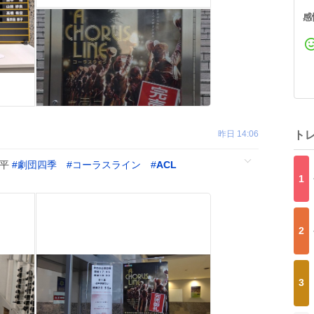
感
昨日 14:06
ト
小平
#
劇団四季
#
コーラスライン
#
ACL
1
2
3