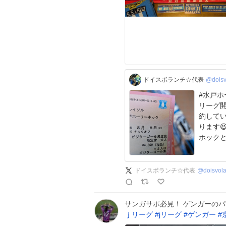
ドイスボランチ☆代表
@doisv
#水戸ホ
リーグ開
約してい
ります
ホック
ドイスボランチ☆代表
@
doisvol
サンガサポ必見！ ゲンガーの
ｊリーグ
#
jリーグ
#
ゲンガー
#