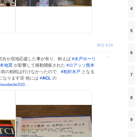
4
5
昨日 9:24
6
試合か現地応援した事が有り、例えば
#
水戸ホーリ
本地震
が影響して移動開催された
#
ロアッソ熊本
年前の柏戦は行けなかったので、
#
柏対水戸
となる
7
になります😲 他には
#
ACL
の
oisvolante310…
8
9