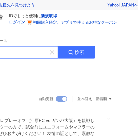
Yahoo! JAPAN
ヘ
支援先を見つけよう
IDでもっと便利に
新規取得
ログイン
初回購入限定、アプリで使えるお得なクーポン
ース
検索
キ
ー
ワ
ー
ド
を
消
自動更新
並べ替え：
新着順
す
CL
プレーオフ（江原FC vs ガンバ大阪）を観戦し
ーターの方で、試合前にユニフォームやマフラーの
ぜひお声がけください！ 友情の証として、素敵な