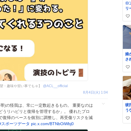
ロ
リ
く
い
ル
✨
い
級
ね
て
数
格
娘
さ
な
い
は
れ
い
も
ね
し
望・趣味や習い事でも☺️】
@
ACL__official
数
救
8月4日(火) 1:04
く
て
彼
靭帯)の怪我は、常に一定数起きるもの。 重要なのは
た
う
どうリハビリと復帰を管理するか」。 優れたプロ
し
た
小
で復帰のペースを個別に調整し、再受傷リスクを減
い
味
味
#
スポーツデータ
pic.x.com/BTNbOiWbj0
て
い
娘