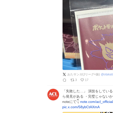
おたサンガ(Jリーグ×旅)
@
otaka
3
17
「失敗した…」 演技をしている
ら発見がある ・完璧じゃないか
noteにて👇
note.com/acl_officia
pic.x.com/58ybCtAXmA