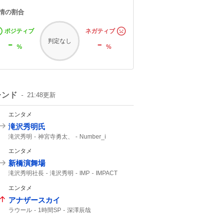
情の割合
ポジティブ
ネガティブ
-
-
判定なし
%
%
レンド
21:48
更新
エンタメ
滝沢秀明氏
滝沢秀明
神宮寺勇太、
Number_i
エンタメ
新橋演舞場
滝沢秀明社長
滝沢秀明
IMP
IMPACT
主演舞台
TOBE
IMP.
10月から
エンタメ
アナザースカイ
ラウール
1時間SP
深澤辰哉