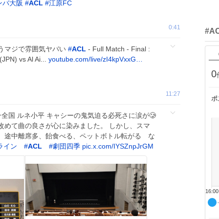
ンバ大阪
#
ACL
#
江原FC
0:41
#A
うマジで雰囲気ヤバい
#
ACL
- Full Match - Final :
JPN) vs Al Ai...
youtube.com/live/zI4kpVxxG…
0
11:27
ポ
ライン全国 ルネ小平 キャシーの鬼気迫る必死さに涙が🥲
改めて曲の良さが心に染みました。 しかし、スマ
、途中離席多、飴食べる、ペットボトル転がる な
ライン
#
ACL
#
劇団四季
pic.x.com/IYSZnpJrGM
16:00