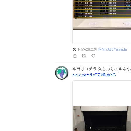
NIYA28二矢
@
NIYA28Yamada
本日はコチラ 久しぶりのルネ
pic.x.com/LyTZMNtabG