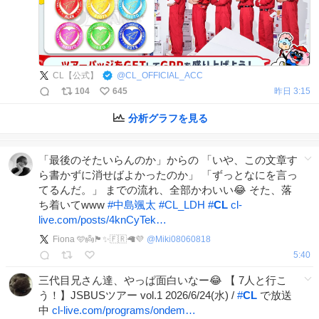
CL【公式】
@
CL_OFFICIAL_ACC
104
645
昨日 3:15
分析グラフを見る
「最後のそたいらんのか」からの 「いや、この文章す
ら書かずに消せばよかったのか」 「ずっとなにを言っ
てるんだ。」 までの流れ、全部かわいい😂 そた、落
ち着いてwww
#
中島颯太
#
CL_LDH
#
CL
cl-
live.com/posts/4knCyTek…
Fiona 🩵👼🏴󠁧󠁢󠁥󠁮󠁧󠁿✨🇫🇷🦙💜
@
Miki08060818
5:40
三代目兄さん達、やっぱ面白いなー😂 【 7人と行こ
う！】JSBUSツアー vol.1 2026/6/24(水) /
#
CL
で放送
中
cl-live.com/programs/ondem…