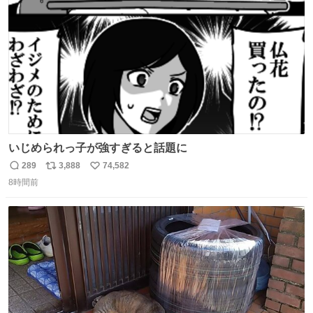
数
いじめられっ子が強すぎると話題に
289
3,888
74,582
返
リ
い
8時間前
信
ポ
い
数
ス
ね
ト
数
数