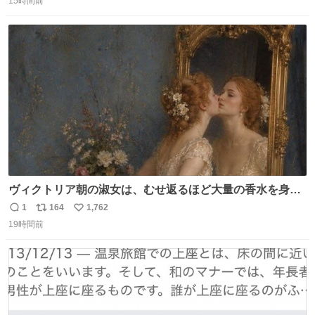
15時間前
信
ポ
い
数
ス
ね
ト
数
数
ヴィクトリア朝の淑女は、むせ返るほど大量の香水を身に
つけるものではないとされていた。それでも香水は、髪や
1
164
1,762
返
リ
い
肌の手入れと同じくらい、ヴィクトリア朝の女性達の美容
19時間前
信
ポ
い
習慣に欠かせないものだった。 当時の香水は、現在私たち
数
ス
ね
が知る香水よりも単純な組成で、その大部分は薔薇、菫、
ト
数
数
ベルガモット、