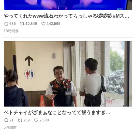
やってくれたwww流石わかってらっしゃる🤣🤣🤣 #Mステ
#西川貴教
685
10,849
142,599
返
リ
い
18時間前
信
ポ
い
数
ス
ね
ト
数
数
ベトチャイがざまぁなことなってて飯うますぎ
る〜〜〜！！！！！！！！ 店員さんの神対応によって先頭
21
209
2,500
返
リ
い
並んでたのに列からハブられてたwwwwwwwwwwww
5時間前
信
ポ
い
数
ス
ね