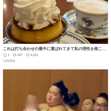
これは打ち合わせの最中に運ばれてきて私の理性を根こそ
ぎ奪い去ったプリンの写真です。
1
307
4,141
返
リ
い
15時間前
信
ポ
い
数
ス
ね
ト
数
数