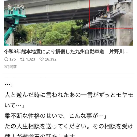
令和8年熊本地震により損傷した九州自動車道 片野川橋
（下り線）の復旧作業を行っています。 タイムラプス動画
175
4,323
16,392
返
リ
い
で、段差が生じた橋桁をジャッキアップしている様子をご
9時間前
信
ポ
い
紹介します。 引き続き、早期復旧に向けて着実に工事を進
数
ス
ね
めてまいります。 #NEXCO西日本 #熊本地震
ト
数
数