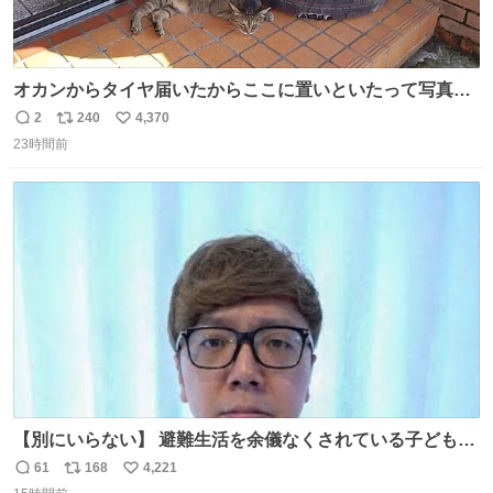
オカンからタイヤ届いたからここに置いといたって写真送
られてきたけど明らかに猫が邪魔くさそうな顔してて草
2
240
4,370
返
リ
い
23時間前
信
ポ
い
数
ス
ね
ト
数
数
【別にいらない】 避難生活を余儀なくされている子どもた
ちのためにヒカキンボックス1000個を寄付させていただき
61
168
4,221
返
リ
い
ました