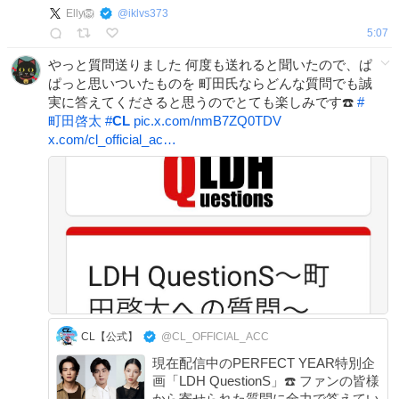
Elly🦁
@
iklvs373
5:07
やっと質問送りました 何度も送れると聞いたので、ぱ
ぱっと思いついたものを 町田氏ならどんな質問でも誠
実に答えてくださると思うのでとても楽しみです☎️
#
町田啓太
#
CL
pic.x.com/nmB7ZQ0TDV
x.com/cl_official_ac…
CL【公式】
@CL_OFFICIAL_ACC
現在配信中のPERFECT YEAR特別企
画「LDH QuestionS」☎️ ファンの皆様
から寄せられた質問に全力で答えてい