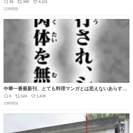
きからずっと水出しっぱなしでもったいないだろ」 「静電
38
390
4,115
返
リ
い
気を逃がし、熱くなった地面の温度を下げ、引火事故の防
22時間前
信
ポ
い
止の為必要な作業です」 👴「水不足の昨今にもったいない
数
ス
ね
ことをするな!!」 それでは歌います、聞いてください 「井
ト
数
数
戸水」
中華一番最新刊、とても料理マンガとは思えないあらすじ
の書き出ししてて最高
6
524
1,439
返
リ
い
18時間前
信
ポ
い
数
ス
ね
ト
数
数