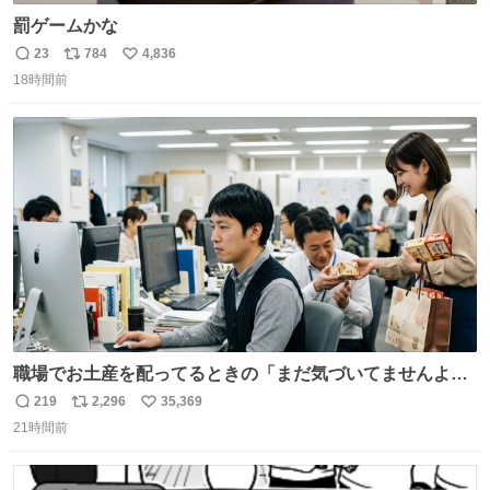
罰ゲームかな
23
784
4,836
返
リ
い
18時間前
信
ポ
い
数
ス
ね
ト
数
数
職場でお土産を配ってるときの「まだ気づいてませんよ」
的な演技が毎回シンドい。
219
2,296
35,369
返
リ
い
21時間前
信
ポ
い
数
ス
ね
ト
数