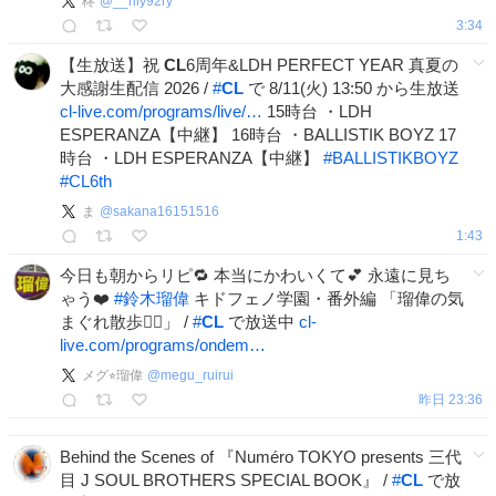
柊
@
__rily92ry
3:34
【生放送】祝
CL
6周年&LDH PERFECT YEAR 真夏の
⼤感謝⽣配信 2026 /
#
CL
で 8/11(火) 13:50 から生放送
cl-live.com/programs/live/…
15時台 ・LDH
ESPERANZA【中継】 16時台 ・BALLISTIK BOYZ 17
時台 ・LDH ESPERANZA【中継】
#
BALLISTIKBOYZ
#
CL6th
ま
@
sakana16151516
1:43
今日も朝からリピ🔁 本当にかわいくて💕 永遠に見ち
ゃう❤️
#
鈴木瑠偉
キドフェノ学園・番外編 「瑠偉の気
まぐれ散歩🚶‍♂️」 /
#
CL
で放送中
cl-
live.com/programs/ondem…
メグ⭐︎瑠偉
@
megu_ruirui
昨日 23:36
Behind the Scenes of 『Numéro TOKYO presents 三代
目 J SOUL BROTHERS SPECIAL BOOK』 /
#
CL
で放