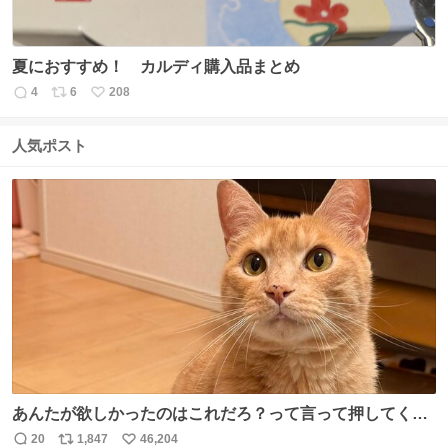
夏におすすめ！ カルディ購入品まとめ
4
6
208
返
リ
い
信
ポ
い
数
ス
ね
人気ポスト
ト
数
数
あんたが欲しかったのはこれだろ？って言って押してくれ
た手形がコチラ
20
1,847
46,204