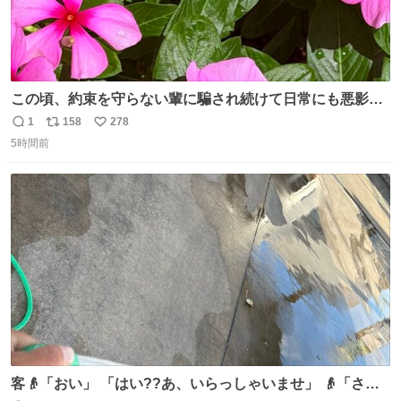
この頃、約束を守らない輩に騙され続けて日常にも悪影響
が出てきて仕事も出来ずでストレスマックス。 解決には断
1
158
278
返
リ
い
ち切るのみ。 そんな時に美しい光景は救いの刻です。 人様
5時間前
信
ポ
い
に迷惑をかける人間の神経には理解が出来ないし理解する
数
ス
ね
気もない。 実直に生きる！ 今日も嘘に負けずに頑張りま
ト
数
数
す。 #LUNE #約束
客👴「おい」 「はい??あ、いらっしゃいませ」 👴「さっ