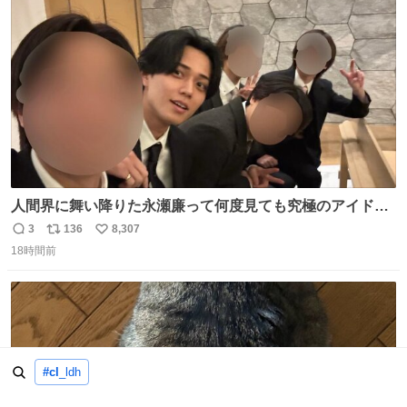
ト
数
数
人間界に舞い降りた永瀬廉って何度見ても究極のアイドル
過ぎてずっと味する。美味い。
3
136
8,307
返
リ
い
18時間前
信
ポ
い
数
ス
ね
ト
数
数
#cl
_ldh