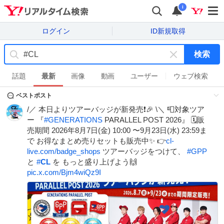
i
ログイン
ID新規取得
検索
キ
ー
話題
最新
画像
動画
ユーザー
ウェブ検索
ワ
ベストポスト
ー
ド
/／ 本日よりツアーバッジが新発売❗🎉 \＼ 📮対象ツア
を
ー 『
#
GENERATIONS
PARALLEL POST 2026』 🗓️販
消
売期間 2026年8月7日(金) 10:00 〜9月23日(水) 23:59ま
す
で お得なまとめ売りセットも販売中✨ 👉
cl-
live.com/badge_shops
ツアーバッジをつけて、
#
GPP
と
#
CL
を もっと盛り上げよう🙌
pic.x.com/Bjm4wiQz9I