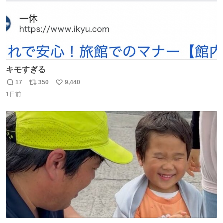
キモすぎる
17
350
9,440
返
リ
い
1日前
信
ポ
い
数
ス
ね
ト
数
数