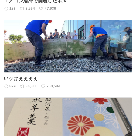
エアコン清掃で隔離したポメ
188
3,554
47,639
返
リ
い
信
ポ
い
数
ス
ね
ト
数
数
いッけぇぇぇぇ
829
30,311
200,584
返
リ
い
信
ポ
い
数
ス
ね
ト
数
数