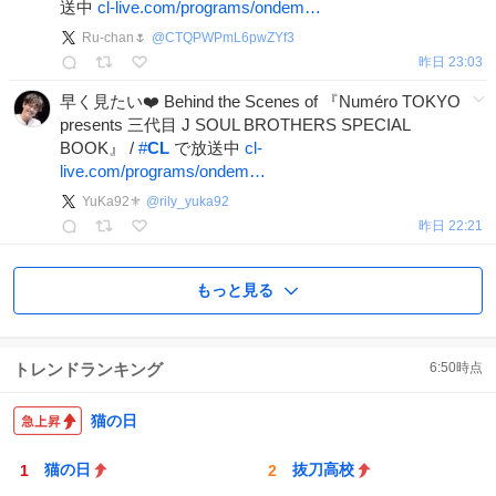
送中
cl-live.com/programs/ondem…
Ru-chan🌷
@
CTQPWPmL6pwZYf3
昨日 23:03
早く見たい❤️ Behind the Scenes of 『Numéro TOKYO
presents 三代目 J SOUL BROTHERS SPECIAL
BOOK』 /
#
CL
で放送中
cl-
live.com/programs/ondem…
YuKa92⚜️
@
rily_yuka92
昨日 22:21
もっと見る
トレンドランキング
6:50
時点
猫の日
猫の日
抜刀高校