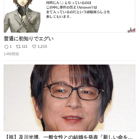
普通に初知りでエグい
1
111
1,215
返
リ
い
14時間前
信
ポ
い
数
ス
ね
ト
数
数
【祝】及川光博、一般女性との結婚を発表「新しい命を授