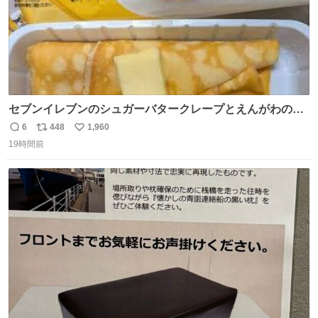
セブンイレブンのシュガーバタークレープとえんがわの寿
司を探している人へ！ シュガーバタークレープは目黒、品
6
448
1,960
返
リ
い
川、蒲田、渋谷、川崎、横浜、鶴見、九州の一部エリア限
19時間前
信
ポ
い
定商品で8月5日に発注が終了したため店舗に置いてあると
数
ス
ね
ころ少ないですが見つけたら即買いです🤩❣️
ト
数
数