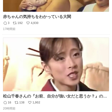
赤ちゃんの気持ちをわかっている大関
3
192
4,930
返
リ
い
17時間前
信
ポ
い
数
ス
ね
ト
数
数
松山千春さんの『お前、自分が強い女だと思うか？』の一
言で… 中森明菜さんが思わず本音をこぼす瞬間😭
16
138
1,902
返
リ
い
20時間前
信
ポ
い