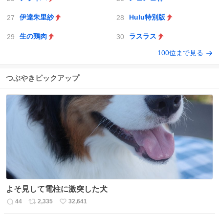
伊達朱里紗
Hulu特別版
生の鶏肉
ラスラス
100位まで見る
つぶやきピックアップ
よそ見して電柱に激突した犬
44
2,335
32,641
返
リ
い
信
ポ
い