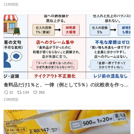
返
リ
い
21時間前
信
ポ
い
数
ス
ね
ト
数
数
食料品だけ1％と、一律（例として5％）の比較表を作って
みました。 参考になるかと思います。
11
134
302
返
リ
い
23時間前
信
ポ
い
数
ス
ね
ト
数
数