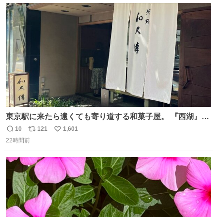
ト
数
数
東京駅に来たら遠くても寄り道する和菓子屋。 『西湖』と
いう笹に包まれ、蓮根の粉で出来た生菓子がたまらなく美
10
121
1,601
返
リ
い
味しい。 笹の香りと和三盆の風味、蓮粉のもちもちと特徴
22時間前
信
ポ
い
ある食感は唯一無二。
数
ス
ね
ト
数
数