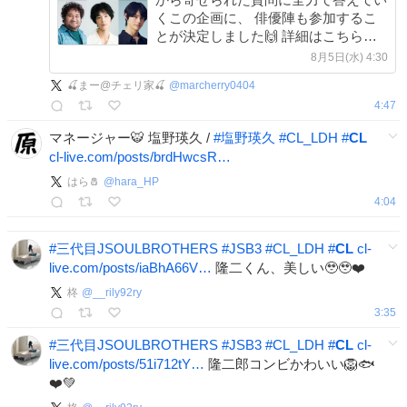
くこの企画に、 俳優陣も参加するこ
とが決定しました🙌 詳細はこちら
🔗cl-live.com/news/btrZECHKq… 活動
8月5日(水) 4:30
に関する真面目な質問はもちろんのこ
🍒まー@チェリ家🍒
@
marcherry0404
と、
4:47
マネージャー🐯 塩野瑛久 /
#
塩野瑛久
#
CL_LDH
#
CL
cl-live.com/posts/brdHwcsR…
はら🧂
@
hara_HP
4:04
#
三代目JSOULBROTHERS
#
JSB3
#
CL_LDH
#
CL
cl-
live.com/posts/iaBhA66V…
隆二くん、美しい🥹🥹❤️
柊
@
__rily92ry
3:35
#
三代目JSOULBROTHERS
#
JSB3
#
CL_LDH
#
CL
cl-
live.com/posts/51i712tY…
隆二郎コンビかわいい🦁🐟
❤️💚