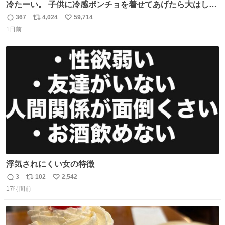
冷たーい。 子供に冷感ポンチョを着せてあげたら大はしゃ
ぎで喜んでくれました。 こんな素敵な代物を提供してくれ
367
4,024
59,714
返
リ
い
た山口県の恩師に感謝。
1日前
信
ポ
い
数
ス
ね
ト
数
数
浮気されにくい女の特徴
3
102
2,542
返
リ
い
17時間前
信
ポ
い
数
ス
ね
ト
数
数