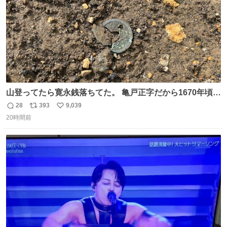
山登ってたら寛永銭落ちてた。 亀戸正字だから1670年頃に
鋳造されたもの。
28
393
9,039
返
リ
い
20時間前
信
ポ
い
数
ス
ね
ト
数
数