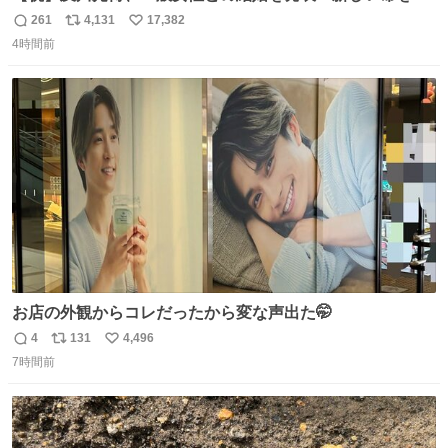
かっております」 news.livedoor.com/lite/article_d…
261
4,131
17,382
返
リ
い
「私、及川光博はこの度、交際しておりました方と入籍い
4時間前
信
ポ
い
たしました。また、新しい命を授かっております」「今後
数
ス
ね
も変わらず俳優として、ミッチーとして、努力し精進して
ト
数
数
参ります」とつづった。
お店の外観からコレだったから変な声出た🤭
4
131
4,496
返
リ
い
7時間前
信
ポ
い
数
ス
ね
ト
数
数