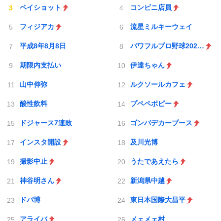
ペイショット
コンビニ店員
フィジアカ
流星ミルキーウェイ
平成8年8月8日
パワフルプロ野球2026-2027
期限内支払い
伊達ちゃん
山中伸弥
ルクソールカフェ
酸性飲料
プペペポピー
ドジャース7連敗
ゴンバデカーブース
インスタ開設
及川光博
撮影中止
うたであえたら
神谷明さん
新潟県中越
ドパ博
東日本国際大昌平
アライバ
メェメェ村