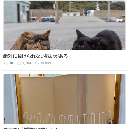
数
ス
ね
ト
数
数
絶対に負けられない戦いがある
38
1,704
10,989
返
リ
い
信
ポ
い
数
ス
ね
ト
数
数