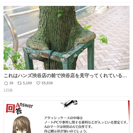
数
ス
ね
ト
数
数
これはハンズ渋谷店の前で渋谷店を見守ってくれている
「くつろ木」。
39
5,100
55,938
返
リ
い
1日前
信
ポ
い
数
ス
ね
ト
数
数