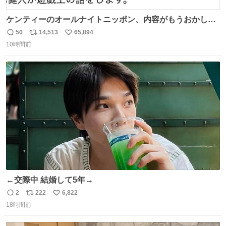
ケンティーのオールナイトニッポン、内容がもうおかしい
#中島健人ANN
50
14,513
65,894
返
リ
い
10時間前
信
ポ
い
数
ス
ね
ト
数
数
←交際中 結婚して5年→
2
222
6,822
返
リ
い
18時間前
信
ポ
い
数
ス
ね