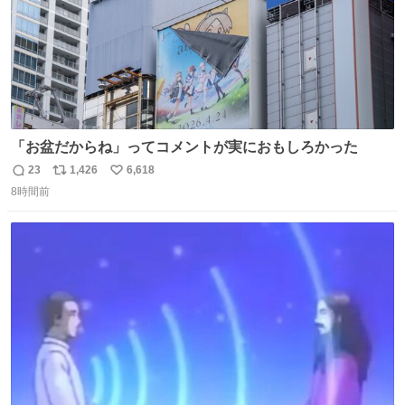
「お盆だからね」ってコメントが実におもしろかった
23
1,426
6,618
返
リ
い
8時間前
信
ポ
い
数
ス
ね
ト
数
数