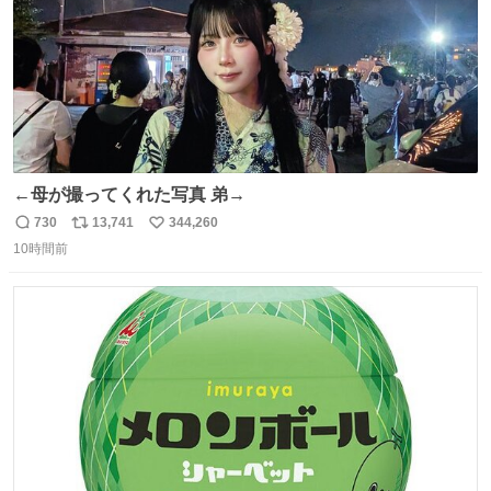
←母が撮ってくれた写真 弟→
730
13,741
344,260
返
リ
い
10時間前
信
ポ
い
数
ス
ね
ト
数
数