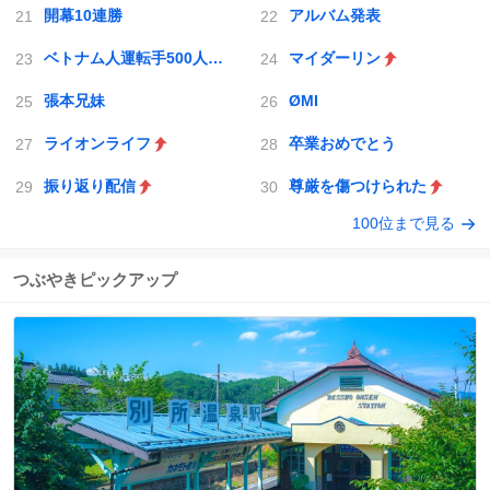
開幕10連勝
アルバム発表
ベトナム人運転手500人採用
マイダーリン
張本兄妹
ØMI
ライオンライフ
卒業おめでとう
振り返り配信
尊厳を傷つけられた
100位まで見る
つぶやきピックアップ