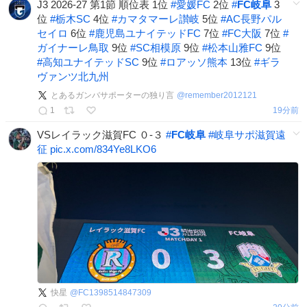
J3 2026-27 第1節 順位表 1位
#
愛媛FC
2位
#
FC岐阜
3
位
#
栃木SC
4位
#
カマタマーレ讃岐
5位
#
AC長野パル
セイロ
6位
#
鹿児島ユナイテッドFC
7位
#
FC大阪
7位
#
ガイナーレ鳥取
9位
#
SC相模原
9位
#
松本山雅FC
9位
#
高知ユナイテッドSC
9位
#
ロアッソ熊本
13位
#
ギラ
ヴァンツ北九州
とあるガンバサポーターの独り言
@
remember2012121
1
19分前
VSレイラック滋賀FC ０-３
#
FC岐阜
#
岐阜サポ滋賀遠
征
pic.x.com/834Ye8LKO6
快星
@
FC1398514847309