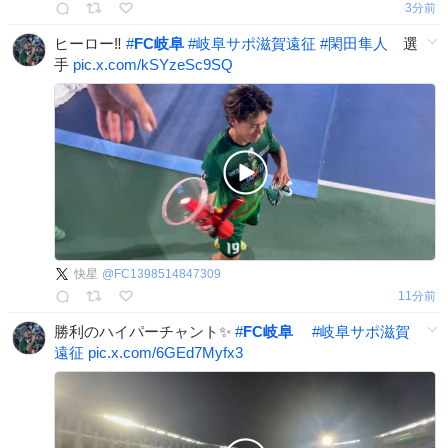
3分前
ヒーロー‼️
#
FC岐阜
#
岐阜サポ滋賀遠征
#
閑田隼人
選
手
pic.x.com/kSYzeSc9SQ
快星
@
FC1398514847309
11分前
勝利のハイパーチャント✨
#
FC岐阜
#
岐阜サポ滋賀
遠征
pic.x.com/6GEd7Myfx3