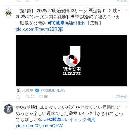
20分前
［第1節］ 2026/27明治安田J3リーグ 🆚滋賀 0 - 3 岐阜
2026/27シーズン開幕戦勝利🎥💚 試合終了後のロッカ
ー映像を公開🥳
#
FC岐阜
#
AimHigh
【広報】
pic.x.com/Fmwm3BR0j6
FC岐阜
@
fcgifuDREAM
21
89
22分前
🩵0-3💚勝利👍🏻✨️ 凄くいいｽﾀｼﾞｱﾑと凄くいい雰囲気で
めっちゃ楽しい週末でした😆︎💖 いいｽﾀｰﾄがきれてとっ
ても嬉しい😭
#
FC岐阜
#
レイラック滋賀
pic.x.com/37jpnmnQYW