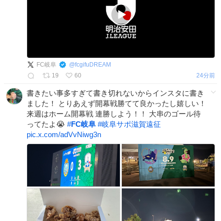
FC岐阜
@
fcgifuDREAM
19
60
24分前
書きたい事多すぎて書き切れないからインスタに書き
ました！ とりあえず開幕戦勝てて良かったし嬉しい！
来週はホーム開幕戦 連勝しよう！！ 大串のゴール待
ってたよ😭
#
FC岐阜
#
岐阜サポ滋賀遠征
pic.x.com/adVvNiwg3n