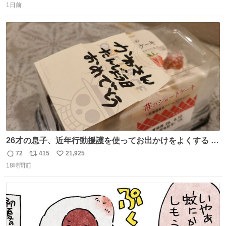
膨れ上がり、傷だらけ血だらけになりながらも何とか救出
1日前
信
ポ
い
したこの子はその後、工場長の家の子になりました😌💕
数
ス
ね
ト
数
数
26才の息子、近年行動援護を使ってお出かけをよくする 親
との外出はもう嫌らしい。 中身は小学生位なのに小癪な😅
72
415
21,925
返
リ
い
昨日は夜のショッピングモールに行った 先に寝といてよ❗
18時間前
信
ポ
い
と何度も何度も言い残して。 起きたら冷蔵庫に… ああ、こ
数
ス
ね
れ買いに行ってくれたんだ…😭
ト
数
数