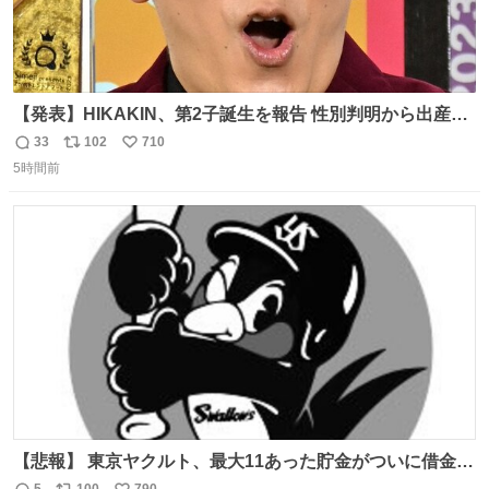
【発表】HIKAKIN、第2子誕生を報告 性別判明から出産ま
で半年以上の記録を公開
33
102
710
返
リ
い
news.livedoor.com/article/detail… HIKAKINが9日、
5時間前
信
ポ
い
YouTubeチャンネルを更新し、第2子となる男児が誕生し
数
ス
ね
たことを報告。「てんやわんやの半年間でしたが、命がけ
ト
数
数
で頑張ってくれた妻には感謝しかありません」と記した。
【悲報】 東京ヤクルト、最大11あった貯金がついに借金2
桁の10に到達… 6月以降は借金20オーバーととんでもない