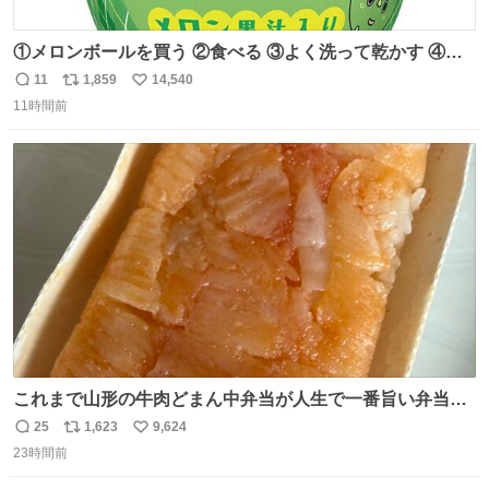
①メロンボールを買う ②食べる ③よく洗って乾かす ④か
わいい
11
1,859
14,540
返
リ
い
11時間前
信
ポ
い
数
ス
ね
ト
数
数
これまで山形の牛肉どまん中弁当が人生で一番旨い弁当だ
ったのだが、それを遥かに超える弁当発見。 個人的に駅弁
25
1,623
9,624
返
リ
い
＆空弁ランキングぶっち切りで首位を独走しているお弁当
23時間前
信
ポ
い
です🥹 福岡空港＆博多駅で購入可🍱 博多駅界隈にステイさ
数
ス
ね