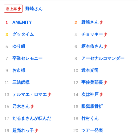
野崎さん
AMENITY
野崎さん
グッタイム
チョッキー
ゆり組
柄本佑さん
卒業セレモニー
アーセナルコマンダー
お市様
近本光司
三法師様
宇佐美部長
テルマエ・ロマエ
次は神戸
乃木さん
眼窩底骨折
だるまさんが転んだ
竹村くん
超売れっ子
ツアー発表