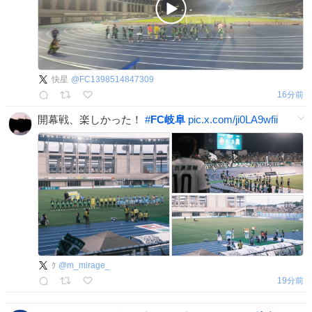
快星
@
FC1398514847309
16分前
開幕戦、楽しかった！
#
FC岐阜
pic.x.com/ji0LA9wfii
ｸ
@
m_mirage_
19分前