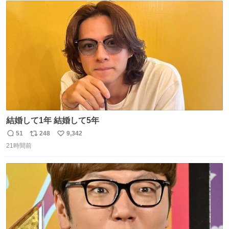
れてるクルーの方は駅での購入が断然オススメです👍 #え
ト
数
数
んがわ明太寿司
結婚して1年 結婚して5年
51
248
9,342
返
リ
い
21時間前
信
ポ
い
数
ス
ね
ト
数
数