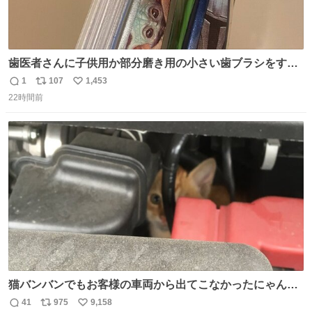
歯医者さんに子供用か部分磨き用の小さい歯ブラシをすす
められたので今日から私の歯ブラシこれ
1
107
1,453
返
リ
い
22時間前
信
ポ
い
数
ス
ね
ト
数
数
猫バンバンでもお客様の車両から出てこなかったにゃんこ
🐈 救出しようとした工場長が腕を引っ掻かれ、ぱんぱんに
41
975
9,158
返
リ
い