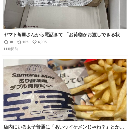
ヤマト🐈‍⬛さんから電話きて 「お荷物がお渡しできる状況
でない程潰れてまして」って えっ😳 見に行くとこの状態
38
105
4,095
返
リ
い
😭 海渡ってくる時に潰れたっぽい 「一旦戻して新しいの
11時間前
信
ポ
い
送ってもらいます」みたいに言ってたから 在庫ないし💦 っ
数
ス
ね
て事で中身無事だったから連れて帰って来た😅 壊れる物な
ト
数
数
くて良かった
店内にいる女子普通に「あいつイケメンじゃね？」とか