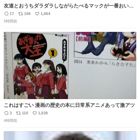
友達とおうちダラダラしながらたべるマックが一番おいし
い！
17
106
1,064
返
リ
い
5時間前
信
ポ
い
数
ス
ね
ト
数
数
これはすごい 漫画の歴史の本に日常系アニメあって激アツ
3
110
1,038
返
リ
い
4時間前
信
ポ
い
数
ス
ね
ト
数