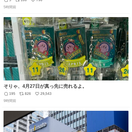
5
100
790
返
リ
い
失速ぶりを見せています。
5時間前
信
ポ
い
数
ス
ね
ト
数
数
そりゃ、4月27日が真っ先に売れるよ。
195
826
29,543
返
リ
い
9時間前
信
ポ
い
数
ス
ね
ト
数
数