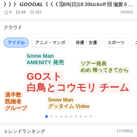
》》》 𝙂𝙊𝙊𝙊𝘼𝙇《《《 🗓8/9(日)18:30kickoff 🆚 滋賀 0 -
2 岐阜 ⚽️ #中村駿 #FC岐阜 #Aimhigh 【広報】
0
68
227
2時間前
返
リ
い
https://t.co/ucZ4cwRNbf
信
ポ
い
クラウド
数
ス
ね
ト
数
数
アイドル
アニメ・マンガ
俳優・女優
スポーツ
Snow Man
AMENITY 発売
ツアー発表
めめ 帰ってきてから
GOスト
白鳥とコウモリ チーム
過半数
Snow Man
既婚者
グッタイム Video
グループ
トレンドランキング
13:31
時点