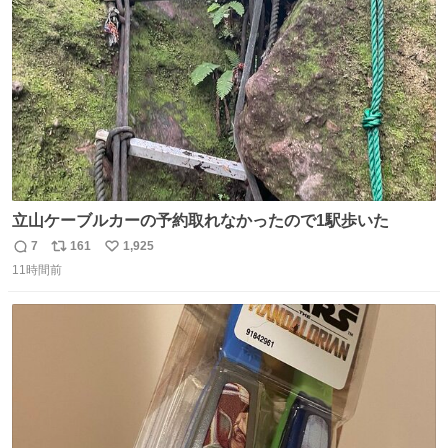
ト
数
数
立山ケーブルカーの予約取れなかったので1駅歩いた
7
161
1,925
返
リ
い
11時間前
信
ポ
い
数
ス
ね
ト
数
数