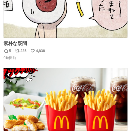
素朴な疑問
5
235
4,838
返
リ
い
9時間前
信
ポ
い
数
ス
ね
ト
数
数