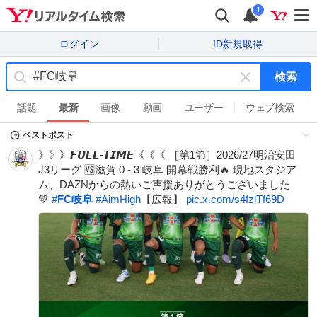
i
ログイン
ID新規取得
検索
キ
ー
話題
最新
画像
動画
ユーザー
ウェブ検索
ワ
ベストポスト
ー
ド
》》》𝙁𝙐𝙇𝙇-𝙏𝙄𝙈𝙀《《《 ［第1節］2026/27明治安田
を
J3リーグ 🆚滋賀 0 - 3 岐阜 開幕戦勝利🔥 現地スタジア
消
ム、DAZNからの熱いご声援ありがとうございました
す
💚
#
FC岐阜
#
AimHigh
【広報】
pic.x.com/s4fzlTf69D