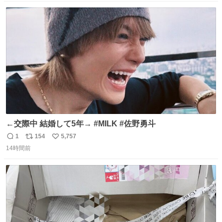
数
ス
ね
ト
数
数
←交際中 結婚して5年→ #MILK #佐野勇斗
1
154
5,757
返
リ
い
14時間前
信
ポ
い
数
ス
ね
ト
数
数