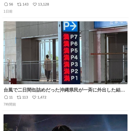
「スマホの持ち方きもw」とか大声で騒いでて怖い
56
143
13,128
返
リ
い
1日前
信
ポ
い
数
ス
ね
ト
数
数
台風で二日間缶詰めだった沖縄県民が一斉に外出した結
果、パルコの駐車場フル満車🤣
11
113
1,472
返
リ
い
7時間前
信
ポ
い
数
ス
ね
ト
数
数