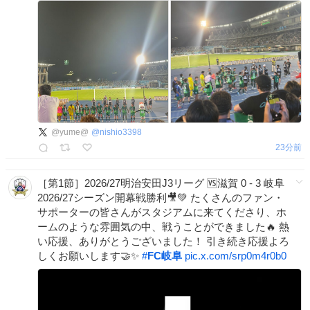
@yume@
@
nishio3398
23分前
［第1節］2026/27明治安田J3リーグ 🆚滋賀 0 - 3 岐阜
2026/27シーズン開幕戦勝利🎥💚 たくさんのファン・
サポーターの皆さんがスタジアムに来てくださり、ホ
ームのような雰囲気の中、戦うことができました🔥 熱
い応援、ありがとうございました！ 引き続き応援よろ
しくお願いします🤝✨
#
FC岐阜
pic.x.com/srp0m4r0b0