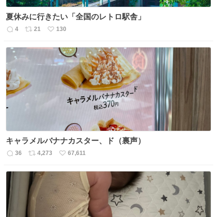
夏休みに行きたい「全国のレトロ駅舎」
4
21
130
返
リ
い
信
ポ
い
数
ス
ね
ト
数
数
キャラメルバナナカスター、ド（裏声）
36
4,273
67,611
返
リ
い
信
ポ
い
数
ス
ね
ト
数
数