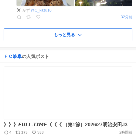
かず
@
G_kazu10
32分前
もっと見る
ＦＣ岐阜
の人気ポスト
》》》𝙁𝙐𝙇𝙇-𝙏𝙄𝙈𝙀《《《 ［第1節］2026/27明治安田J3リ
ーグ 🆚滋賀 0 - 3 岐阜 開幕戦勝利🔥 現地スタジアム、
4
173
533
2時間前
返
リ
い