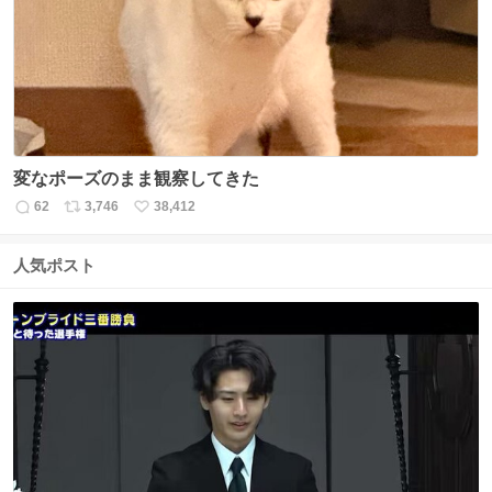
ト
数
数
変なポーズのまま観察してきた
62
3,746
38,412
返
リ
い
信
ポ
い
数
ス
ね
人気ポスト
ト
数
数