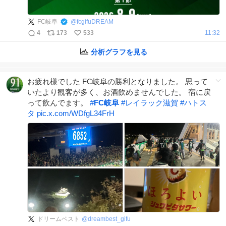
FC岐阜
@
fcgifuDREAM
4
173
533
11:32
分析グラフを見る
お疲れ様でした FC岐阜の勝利となりました。 思って
いたより観客が多く、お酒飲めませんでした。 宿に戻
って飲んでます。
#
FC岐阜
#
レイラック滋賀
#
ハトス
タ
pic.x.com/WDfgL34FrH
ドリームベスト
@
dreambest_gifu