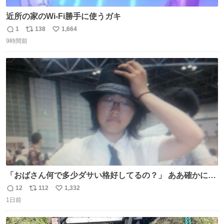
近所の家のWi-Fi勝手に使うガキ
1
138
1,664
返
リ
い
9時間前
信
ポ
い
数
ス
ね
ト
数
数
「おばさん何で多少ダサい格好してるの？」 ああ確かに多
少ダサいな。君達が大人になる時にはこんな格好しなくて
12
112
1,332
返
リ
い
済むと良いな
1日前
信
ポ
い
数
ス
ね