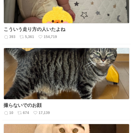
こういう走り方の人いたよね
393
5,361
154,719
返
リ
い
信
ポ
い
数
ス
ね
ト
数
数
撮らないでのお顔
10
674
17,139
返
リ
い
信
ポ
い
数
ス
ね