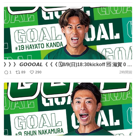
DAZNからの熱いご声援ありがとうございました💚 #FC岐
信
ポ
い
阜 #AimHigh【広報】 https://t.co/s4fzlTf69D
数
ス
ね
ト
数
数
》》》 𝙂𝙊𝙊𝙊𝘼𝙇《《《 🗓8/9(日)18:30kickoff 🆚 滋賀 0 -
1 岐阜 ⚽️ #閑田隼人 #FC岐阜 #Aimhigh 【広報】
1
89
290
2時間前
返
リ
い
https://t.co/uKqjGVswqD
信
ポ
い
数
ス
ね
ト
数
数