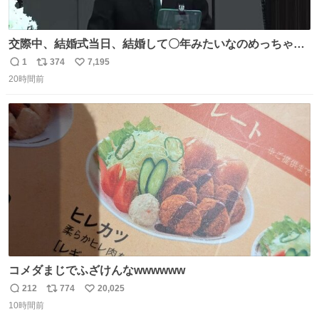
交際中、結婚式当日、結婚して〇年みたいなのめっちゃ見
るようになって今これ
1
374
7,195
返
リ
い
20時間前
信
ポ
い
数
ス
ね
ト
数
数
コメダまじでふざけんなwwwwww
212
774
20,025
返
リ
い
10時間前
信
ポ
い