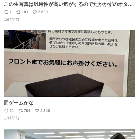
この生写真は汎用性が高い気がするのでたかかずのオタク
は絶対買った方が良いw
1
103
2,630
返
リ
い
15時間前
信
ポ
い
数
ス
ね
ト
数
数
罰ゲームかな
21
704
4,346
返
リ
い
17時間前
信
ポ
い
数
ス
ね
ト
数