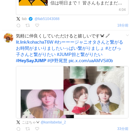
信は明日まで！ 皆さんもまだまだ一
緒にご堪能ください！ 見逃し配信：
4:04
8/9(日) 23:59まで チケット販売：
fab
@
fab51043088
8/9(日) 21:00まで #山田涼介
18分前
#AreYouRedY
気軽に仲良くしていただけると嬉しいです🦀 🔗
lit.link/kohachaT6W
#
わーーージャニオタさんと繋がる
お時間がまいりましたいっぱい繋がりましょ
#
とびっ
子さんと繋がりたい
#
JUMP担と繋がりたい
#
HeySayJUMP
#
伊野尾慧
pic.x.com/uaAMVSiI0b
こはちゃ🦀
@
kanitabetai_2
33分前