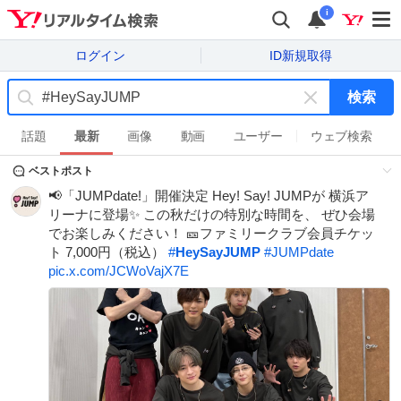
i
ログイン
ID新規取得
検索
キ
ー
話題
最新
画像
動画
ユーザー
ウェブ検索
ワ
ベストポスト
ー
ド
📢「JUMPdate!」開催決定 Hey! Say! JUMPが 横浜ア
を
リーナに登場✨ この秋だけの特別な時間を、 ぜひ会場
消
でお楽しみください！ 🎫ファミリークラブ会員チケッ
す
ト 7,000円（税込）
#
HeySayJUMP
#
JUMPdate
pic.x.com/JCWoVajX7E