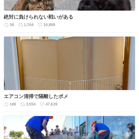
絶対に負けられない戦いがある
38
1,704
10,989
返
リ
い
信
ポ
い
数
ス
ね
ト
数
数
エアコン清掃で隔離したポメ
188
3,554
47,639
返
リ
い
信
ポ
い
数
ス
ね
ト
数
数