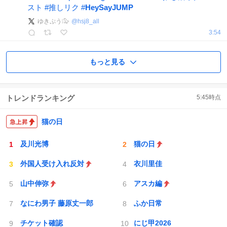
スト
#
推しリク
#
HeySayJUMP
ゆきぷう❕🦭
@
hsj8_all
3:54
もっと見る
トレンドランキング
5:45
時点
猫の日
及川光博
猫の日
外国人受け入れ反対
衣川里佳
山中伸弥
アスカ編
なにわ男子 藤原丈一郎
ふか日常
チケット確認
にじ甲2026