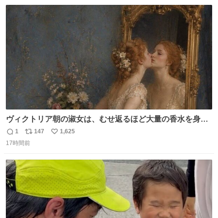
数
ス
ね
ト
数
数
ヴィクトリア朝の淑女は、むせ返るほど大量の香水を身に
つけるものではないとされていた。それでも香水は、髪や
1
147
1,625
返
リ
い
肌の手入れと同じくらい、ヴィクトリア朝の女性達の美容
17時間前
信
ポ
い
習慣に欠かせないものだった。 当時の香水は、現在私たち
数
ス
ね
が知る香水よりも単純な組成で、その大部分は薔薇、菫、
ト
数
数
ベルガモット、