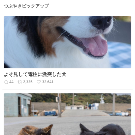
つぶやきピックアップ
よそ見して電柱に激突した犬
44
2,335
32,641
返
リ
い
信
ポ
い
数
ス
ね
ト
数
数