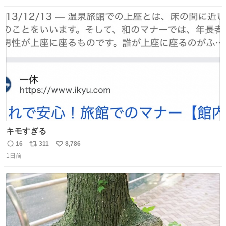
数
ス
ね
ト
数
数
キモすぎる
16
311
8,786
返
リ
い
1日前
信
ポ
い
数
ス
ね
ト
数
数