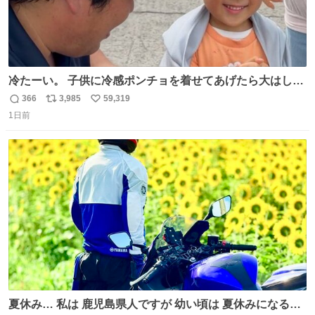
冷たーい。 子供に冷感ポンチョを着せてあげたら大はしゃ
ぎで喜んでくれました。 こんな素敵な代物を提供してくれ
366
3,985
59,319
返
リ
い
た山口県の恩師に感謝。
1日前
信
ポ
い
数
ス
ね
ト
数
数
夏休み… 私は 鹿児島県人ですが 幼い頃は 夏休みになると