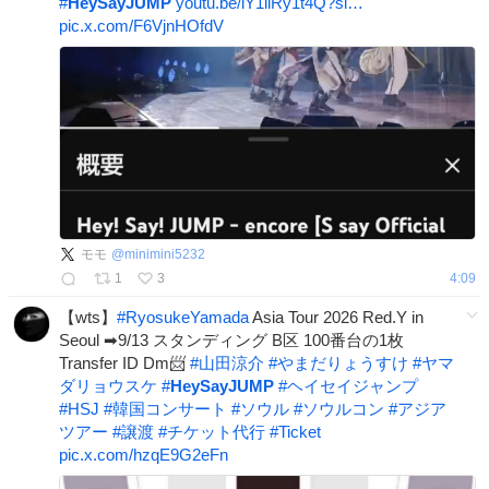
#
HeySayJUMP
youtu.be/iY1liRy1t4Q?si…
pic.x.com/F6VjnHOfdV
モモ
@
minimini5232
1
3
4:09
【wts】
#
RyosukeYamada
Asia Tour 2026 Red.Y in
Seoul ➡9/13 スタンディング B区 100番台の1枚
Transfer ID Dm📨
#
山田涼介
#
やまだりょうすけ
#
ヤマ
ダリョウスケ
#
HeySayJUMP
#
ヘイセイジャンプ
#
HSJ
#
韓国コンサート
#
ソウル
#
ソウルコン
#
アジア
ツアー
#
譲渡
#
チケット代行
#
Ticket
pic.x.com/hzqE9G2eFn