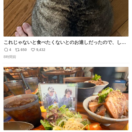
これじゃないと食べたくないとのお達しだったので、しっ
ぽ置き場係になっている
4
650
9,432
返
リ
い
8時間前
信
ポ
い
数
ス
ね
ト
数
数