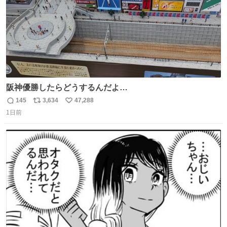
阪神優勝したらどうするんだよ…
145
3,634
47,288
返
リ
い
1日前
信
ポ
い
数
ス
ね
ト
数
数