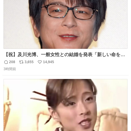
【祝】及川光博、一般女性との結婚を発表「新しい命を授
かっております」 news.livedoor.com/lite/article_d…
208
3,655
14,945
返
リ
い
「私、及川光博はこの度、交際しておりました方と入籍い
3時間前
信
ポ
い
たしました。また、新しい命を授かっております」「今後
数
ス
ね
も変わらず俳優として、ミッチーとして、努力し精進して
ト
数
数
参ります」とつづった。