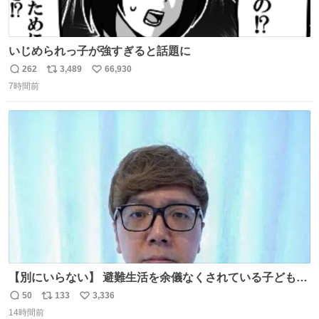
いじめられっ子が強すぎると話題に
262
3,489
66,930
返
リ
い
7時間前
信
ポ
い
数
ス
ね
ト
数
数
【別にいらない】 避難生活を余儀なくされている子どもた
ちのためにヒカキンボックス1000個を寄付させていただき
50
133
3,336
返
リ
い
ました
14時間前
信
ポ
い