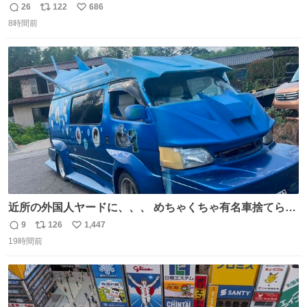
母の郷… 山梨へ遊びに行くのが楽しみでした 母の実家へ 1
26
122
686
返
リ
い
ヶ月近く泊まって … … 今の私は 医療従事者 お盆休み？ﾅﾆ
8時間前
信
ポ
い
ｿﾚｵｲｼｲﾉ?(笑 … … 子どもの頃 山梨で見た ひまわり畑の風
数
ス
ね
景 淡い記憶 そんな思い出の風景… ありますか？
ト
数
数
近所の外国人ヤードに、、、 めちゃくちゃ有名車捨てられ
てました😭 外装ぼろぼろだし、、 中も何にも残ってない
9
126
1,447
返
リ
い
し、、 可哀想に😢😢 今まで数十年お疲れ様でした、、 #バ
19時間前
信
ポ
い
ニング #当時 #廃車 #勿体無い
数
ス
ね
ト
数
数