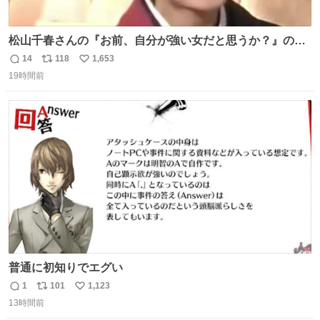
松山千春さんの『お前、自分が強い女だと思うか？』の一
言で… 中森明菜さんが思わず本音をこぼす瞬間😭
14
118
1,653
返
リ
い
19時間前
信
ポ
い
数
ス
ね
ト
数
数
普通に初知りでエグい
1
101
1,123
返
リ
い
13時間前
信
ポ
い