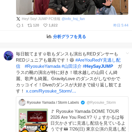
Hey! Sɑy! JUMP FC情報
@
info_hsj_fan
1
120
1,822
昨日 5:44
分析グラフを見る
毎日観てます☺️歌もダンスも演出もREDダンサーも
REDジュニアも最高です！😆
#
AreYouRedY見逃し配
信
#
RyosukeYamada
#
山田涼介
#
HeySayJUMP
ガ
ラスの靴の演出が特に好き！噴水越しの山田くん綺
麗、歌声も綺麗。GravityLove のダンスがしなやかで
カッコイイ！Diveのダンスが大好きで繰り返し観てま
す！
x.com/Ryosuke_Storm/…
Ryosuke Yamada / Storm Labels
@Ryosuke_Storm
🚩 Ryosuke Yamada DOME TOUR
2026 Are You Red.Y? りょすかるは毎
日欠かさずに見逃し配信を見ているよ
うです🦝 7/26(日) 東京公演の見逃し配