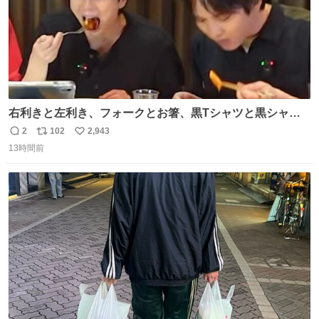
右利きと左利き、フォークとお箸、黒Tシャツと黒シャ
ツ、ありがとう、いい塩レです
2
102
2,943
返
リ
い
13時間前
信
ポ
い
数
ス
ね
ト
数
数