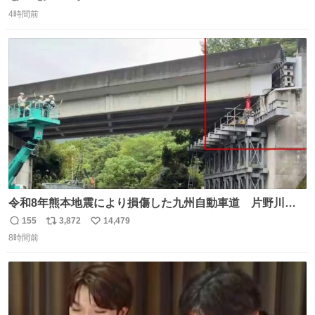
返
リ
い
ち切るのみ。 そんな時に美しい光景は救いの刻です。 人様
4時間前
信
ポ
い
に迷惑をかける人間の神経には理解が出来ないし理解する
数
ス
ね
気もない。 実直に生きる！ 今日も嘘に負けずに頑張りま
ト
数
数
す。 #LUNE #約束
令和8年熊本地震により損傷した九州自動車道 片野川橋
（下り線）の復旧作業を行っています。 タイムラプス動画
155
3,872
14,479
返
リ
い
で、段差が生じた橋桁をジャッキアップしている様子をご
8時間前
信
ポ
い
紹介します。 引き続き、早期復旧に向けて着実に工事を進
数
ス
ね
めてまいります。 #NEXCO西日本 #熊本地震
ト
数
数