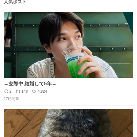
数
ス
ね
人気ポスト
ト
数
数
←交際中 結婚して5年→
2
148
4,824
返
リ
い
17時間前
信
ポ
い
数
ス
ね
ト
数
数