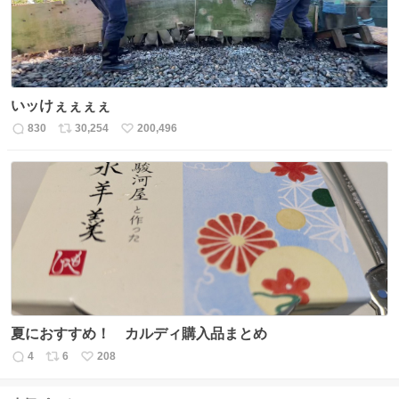
いッけぇぇぇぇ
830
30,254
200,496
返
リ
い
信
ポ
い
数
ス
ね
ト
数
数
夏におすすめ！ カルディ購入品まとめ
4
6
208
返
リ
い
信
ポ
い