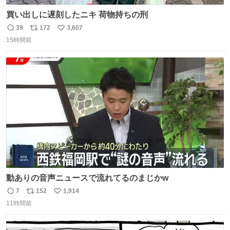
買い出しに遅刻したニキ 荷物持ちの刑
39
172
3,607
返
リ
い
15時間前
信
ポ
い
数
ス
ね
ト
数
数
動ありの音声ニュースで流れてるのまじかw
7
152
1,914
返
リ
い
11時間前
信
ポ
い
数
ス
ね
ト
数