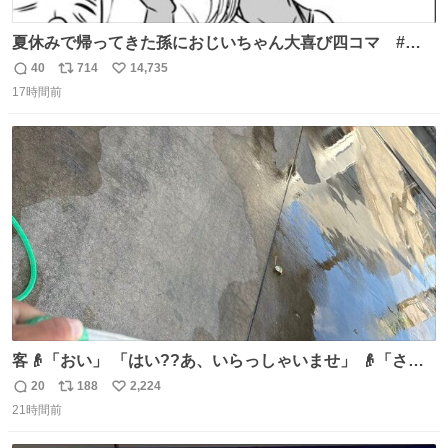
夏休みで帰ってきた孫におじいちゃん大喜び四コマ #四
コマ漫画 #Web漫画 #漫画が読めるハッシュタグ
40
714
14,735
返
リ
い
17時間前
信
ポ
い
数
ス
ね
ト
数
数
客👴「おい」 「はい??あ、いらっしゃいませ」 👴「さっ
きからずっと水出しっぱなしでもったいないだろ」 「静電
20
188
2,224
返
リ
い
気を逃がし、熱くなった地面の温度を下げ、引火事故の防
21時間前
信
ポ
い
止の為必要な作業です」 👴「水不足の昨今にもったいない
数
ス
ね