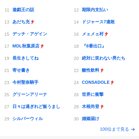
遊戯王の話
期限内支払い
あだち充
ドジャース7連敗
デッチ・アゲイン
メェメェ村
MDL秋葉原店
『8番出口』
長生きしてね
絶対に笑わない男たち
寄せ書き
酸性飲料
今村聖奈騎手
CONSADOLE
グリーンアリーナ
世界に衝撃
日々は過ぎれど飯うまし
木根尚登
シルバーウィル
婚姻届け
100位まで見る