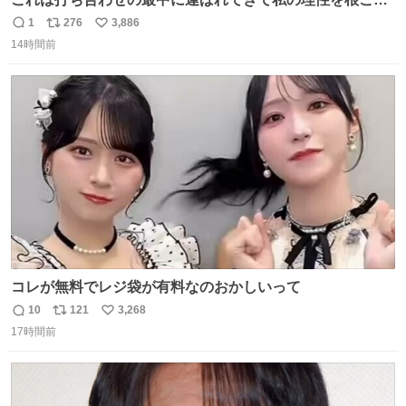
ぎ奪い去ったプリンの写真です。
1
276
3,886
返
リ
い
14時間前
信
ポ
い
数
ス
ね
ト
数
数
コレが無料でレジ袋が有料なのおかしいって
10
121
3,268
返
リ
い
17時間前
信
ポ
い
数
ス
ね
ト
数
数