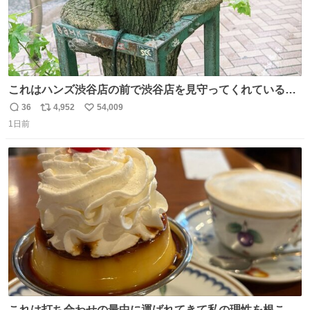
これはハンズ渋谷店の前で渋谷店を見守ってくれている
「くつろ木」。
36
4,952
54,009
返
リ
い
1日前
信
ポ
い
数
ス
ね
ト
数
数
これは打ち合わせの最中に運ばれてきて私の理性を根こそ