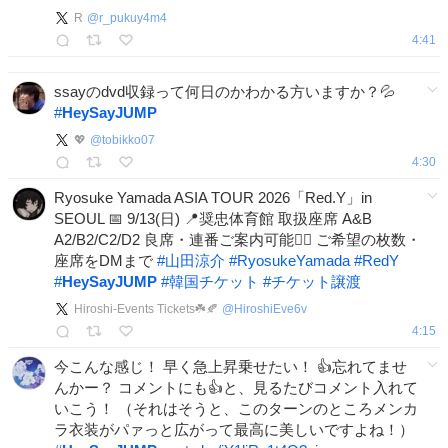
R
@
r_pukuy4m4
4:41
ssayのdvd収録って何日のかわかる方いますか？💦
#
HeySayJUMP
💖
@
tobikko07
4:30
Ryosuke Yamada ASIA TOUR 2026「Red.Y」in
SEOUL 📅 9/13(日) 📍奨忠体育館 取扱座席 A&B
A2/B2/C2/D2 良席・連番ご案内可能🙆‍♀️ ご希望の枚数・
座席をDMまで
#
山田涼介
#
RyosukeYamada
#
RedY
#
HeySayJUMP
#
韓国チケット
#
チケット譲渡
Hiroshi-Events Tickets☘️🍂
@
HiroshiEve6v
4:15
今こんな感じ！ 早く急上昇乗せたい！ 👍️忘れてませ
んかー？ コメントにも👍️と、見るたびコメント入れて
いこう！ （それはそうと、このターンのところメンカ
ラ衣装がパァっと広がって最高に美しいですよね！）