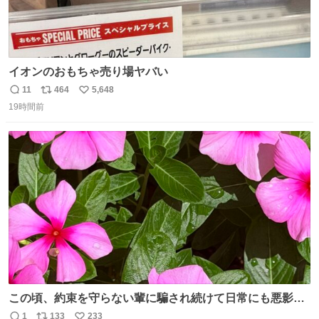
イオンのおもちゃ売り場ヤバい
11
464
5,648
返
リ
い
19時間前
信
ポ
い
数
ス
ね
ト
数
数
この頃、約束を守らない輩に騙され続けて日常にも悪影響
が出てきて仕事も出来ずでストレスマックス。 解決には断
1
133
233