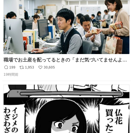
数
職場でお土産を配ってるときの「まだ気づいてませんよ」
的な演技が毎回シンドい。
199
1,953
30,605
返
リ
い
19時間前
信
ポ
い
数
ス
ね
ト
数
数