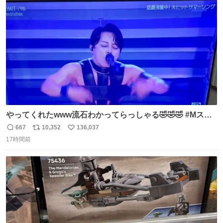
ことをするな!!」 それでは歌います、聞いてください 「井
ト
数
数
戸水」
やってくれたwww流石わかってらっしゃる🤣🤣🤣 #Mステ
#西川貴教
667
10,352
136,037
返
リ
い
17時間前
信
ポ
い
数
ス
ね
ト
数
数