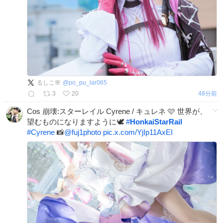
るしこ🌸
@
po_pu_lar065
3
20
48分前
Cos 崩壊:スターレイル Cyrene / キュレネ 🩷 世界が、
望むものになりますように🕊️
#
HonkaiStarRail
#
Cyrene
📸
@fuj1photo
pic.x.com/YjIp11AxEI