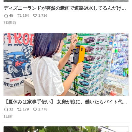
ディズニーランドが突然の豪雨で道路冠水してるんだけど
☔️ この雨で今年初のミッションクールダウン中止。幾ら何
45
164
1,716
返
リ
い
でもやばすぎだろ...
7時間前
信
ポ
い
数
ス
ね
ト
数
数
【夏休みは家事手伝い】 女房が娘に、働いたらバイト代も
らえば？と言ったら、娘は、いらない、と言って黙々と働
32
179
2,778
返
リ
い
いてくれました。 あとでソフトクリーム買ってやろうと思
1日前
信
ポ
い
いました。
数
ス
ね
ト
数