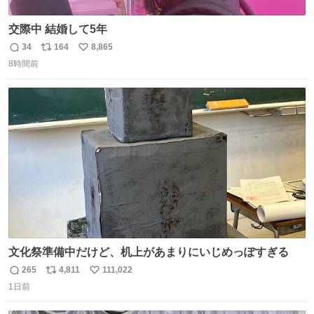
交際中 結婚して5年
34
164
8,865
返
リ
い
8時間前
信
ポ
い
数
ス
ね
ト
数
数
文化祭準備中だけど、机上があまりにいじめっぽすぎる
265
4,811
111,022
返
リ
い
1日前
信
ポ
い
数
ス
ね