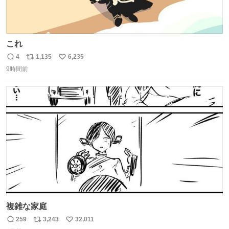
これ
4
1,135
6,235
返
リ
い
9時間前
信
ポ
い
数
ス
ね
ト
数
数
複雑な家庭
259
3,243
32,011
返
リ
い