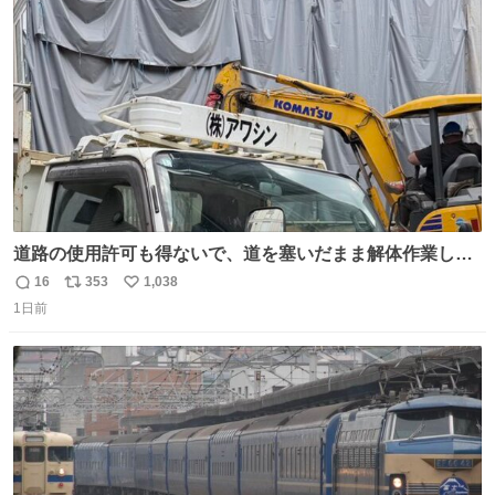
ト
数
数
道路の使用許可も得ないで、道を塞いだまま解体作業して
る。 写真を撮ろうとしたら「勝手に写真撮るな馬鹿野郎」
16
353
1,038
返
リ
い
と罵倒されるなど。
1日前
信
ポ
い
数
ス
ね
ト
数
数