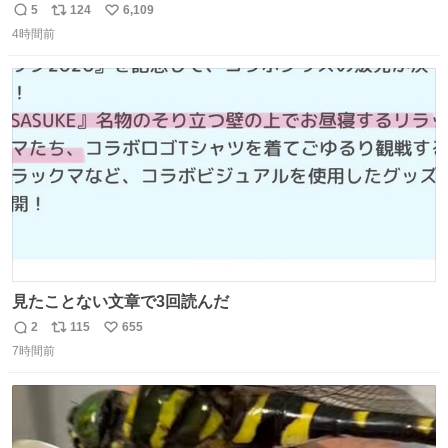
はりアイドルって体型･肌管理すごすぎる
5
124
6,109
返
リ
い
4時間前
信
ポ
い
数
ス
ね
ト
数
数
見たことない文章で3回読んだ
2
115
655
返
リ
い
7時間前
信
ポ
い
数
ス
ね
ト
数
数