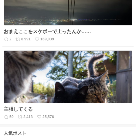
おまえここをスケボーで上ったんか……
2
8,991
169,039
返
リ
い
信
ポ
い
数
ス
ね
ト
数
数
主張してくる
50
2,413
25,576
返
リ
い
信
ポ
い
数
ス
ね
人気ポスト