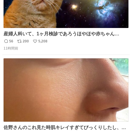
産婦人科いて、1ヶ月検診であろうほやほや赤ちゃん👩‍🍼
と推定2,3歳の女の子👧🏻をワンオペで連れてるママがいる
56
200
5,208
返
リ
い
のだけども 女の子ずっとママの側から離れない…⁉️ 手を繋
11時間前
信
ポ
い
がなくてもうろちょろしないしママが歩いたらピクミンみ
数
ス
ね
たいにﾄﾃﾄﾃついてってるし逃走しないし脱走しないし逃げ
ト
数
数
ないし走ら文字数
佐野さんのこれ見た時肌キレイすぎてびっくりしたし、や