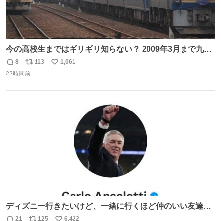
今の高校生まではギリギリ知らない？ 2009年3月まで九州
に寝台特急が走っていたことを
8
113
1,061
返
リ
い
22時間前
信
ポ
い
数
ス
ね
ト
数
数
ディズニー行きたいけど、一緒に行くほど仲のいい友達が
居ない… ほんでこれ
21
125
6,422