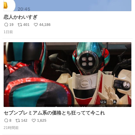
恋人かわいすぎ
19
401
44,186
返
リ
い
1日前
信
ポ
い
数
ス
ね
ト
数
数
セブンプレミアム系の価格とち狂ってて今これ
8
142
1,625
返
リ
い
21時間前
信
ポ
い