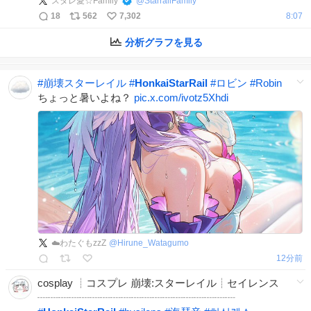
スタレ愛☆Family
@
StarrailFamily
18
562
7,302
8:07
分析グラフを見る
#
崩壊スターレイル
#
HonkaiStarRail
#
ロビン
#
Robin
ちょっと暑いよね？
pic.x.com/ivotz5Xhdi
☁️わたぐもzzZ
@
Hirune_Watagumo
12分前
cosplay ┊︎コスプレ 崩壊:スターレイル┊︎セイレンス
┈┈┈┈┈┈┈┈┈┈┈┈┈┈┈┈┈┈┈