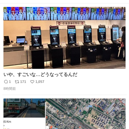
ト
数
数
いや、すごいな…どうなってるんだ
1
171
1,057
返
リ
い
8時間前
信
ポ
い
数
ス
ね
ト
数
数