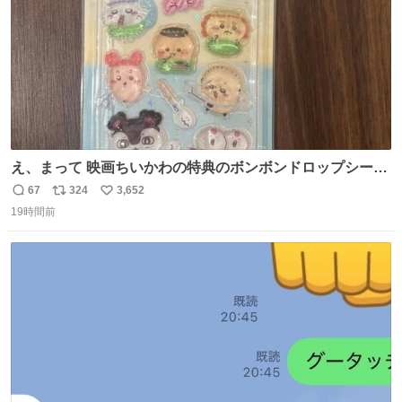
え、まって 映画ちいかわの特典のボンボンドロップシール
もうメルカリにでてるやん #ちいかわ
67
324
3,652
返
リ
い
19時間前
信
ポ
い
数
ス
ね
ト
数
数