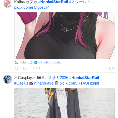
Kafka/カフカ
#
HonkaiStarRail
#
スターレイル
pic.x.com/nbfgoscli4
Fobing⛱️
@
FobingStudio
3
30
38分前
⚠️Cosplay⚠️ 🚂
#
コスサミ2026
#
HonkaiStarRail
#
Caelus
📸
@narodayo
様
pic.x.com/RT4OHznj8t