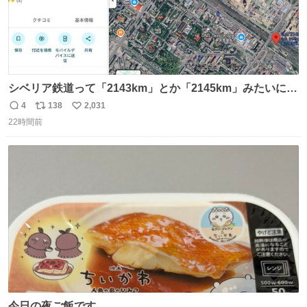
シベリア鉄道って「2143km」とか「2145km」みたいに、
モスクワからの距離名そのままの駅名があるんですね。
4
138
2,031
返
リ
い
22時間前
信
ポ
い
数
ス
ね
ト
数
数
今日の夜ご飯です。