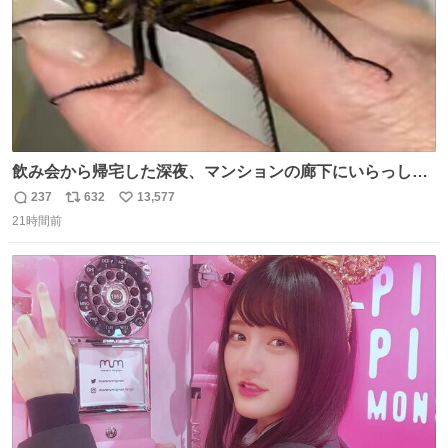
飲み会から帰宅した深夜、マンションの廊下にいらっしゃ
ったオニヤンマ様 まさかこんな都会でお会いできるなんて
237
632
13,577
返
リ
い
思っておらず大興奮しております かっこよすぎる 指を差し
21時間前
信
ポ
い
伸べると乗ってきてくれたのでひとまず一緒に帰宅しまし
数
ス
ね
たが、飛ばないということは弱っていらっしゃるのでしょ
ト
数
数
うか…素敵すぎる