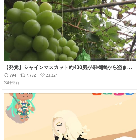
数
【発覚】シャインマスカット約400房が果樹園から盗まれ
る 栃木・佐野市 news.livedoor.com/article/detail… 被害
794
7,782
23,224
返
リ
い
に遭った果樹園には防犯カメラなどはなく、シャインマス
23時間前
信
ポ
い
カットが盗まれた木には刃物などで切られた跡が。市内で
数
ス
ね
今年に入って同様の被害は確認されておらず、警察はパト
ト
数
数
ロールを強化する。