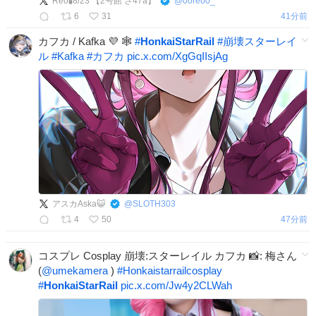
Reo🧪8/23 【2号館 さ47a】
@
0oreo0_
6
31
41分前
カフカ / Kafka 💜 🕸️
#
HonkaiStarRail
#
崩壊スターレイ
ル
#
Kafka
#
カフカ
pic.x.com/XgGqIIsjAg
アスカAska😺
@
SLOTH303
4
50
47分前
コスプレ Cosplay 崩壊:スターレイル カフカ 📸: 梅さん
(
@umekamera
)
#
Honkaistarrailcosplay
#
HonkaiStarRail
pic.x.com/Jw4y2CLWah