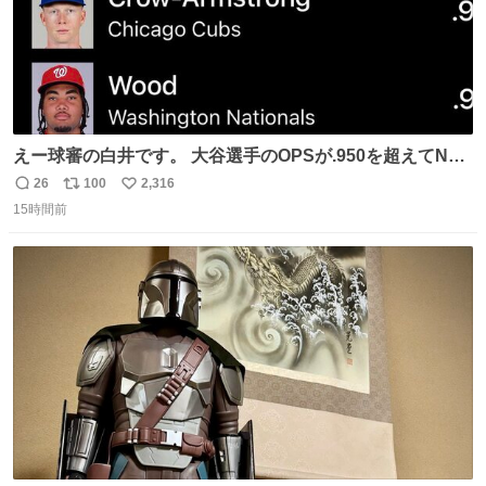
えー球審の白井です。 大谷選手のOPSが.950を超えてNL
１位に躍り出ました。
26
100
2,316
返
リ
い
15時間前
信
ポ
い
数
ス
ね
ト
数
数