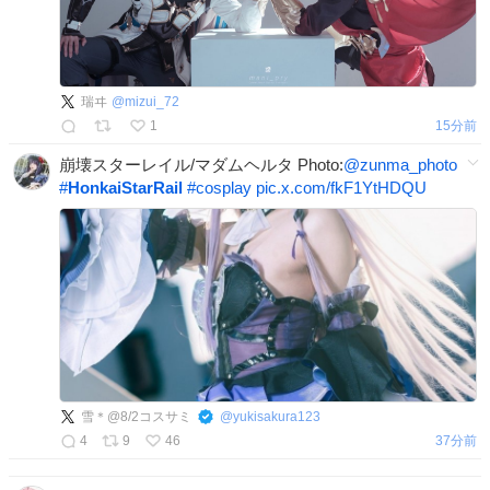
瑞ヰ
@
mizui_72
1
15分前
崩壊スターレイル/マダムヘルタ Photo:
@zunma_photo
#
HonkaiStarRail
#
cosplay
pic.x.com/fkF1YtHDQU
雪＊@8/2コスサミ
@
yukisakura123
4
9
46
37分前