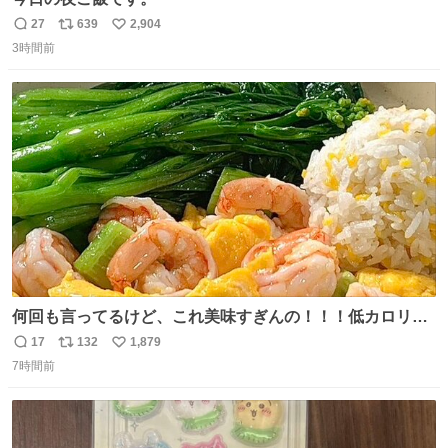
27
639
2,904
返
リ
い
3時間前
信
ポ
い
数
ス
ね
ト
数
数
何回も言ってるけど、これ美味すぎんの！！！低カロリー
で満足感エグいから一生食べてる😭
17
132
1,879
返
リ
い
7時間前
信
ポ
い
数
ス
ね
ト
数
数