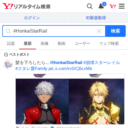
i
ログイン
ID新規取得
検索
キ
ー
話題
最新
画像
動画
ユーザー
ウェブ検索
ワ
ベストポスト
ー
ド
髪を下ろしたら...
#
HonkaiStarRail
#
崩壊スターレイル
を
#
スタレ愛Family
pic.x.com/rvGCj5cvMb
消
す