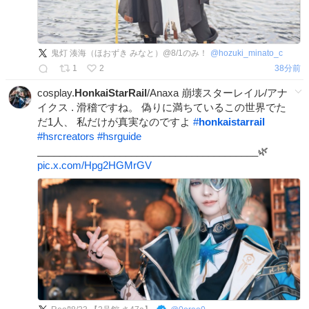
鬼灯 湊海（ほおずき みなと）@8/1のみ！
@
hozuki_minato_c
1
2
38分前
cosplay.
HonkaiStarRail
/Anaxa 崩壊スターレイル/アナ
イクス . 滑稽ですね。 偽りに満ちているこの世界でた
だ1人、 私だけが真実なのですよ
#
honkaistarrail
#
hsrcreators
#
hsrguide
________________________________________🌿
pic.x.com/Hpg2HGMrGV