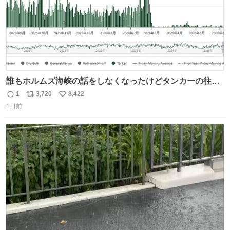
誰もホルムズ海峡の話をしなくなったけどタンカーの往来
は消滅したままですねと
1
3,720
8,422
返
リ
い
1日前
信
ポ
い
数
ス
ね
ト
数
数