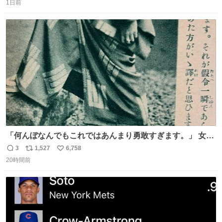
1日前
信
ポ
い
数
ス
ね
ト
数
数
「何んぼなんでもこれではあんまり勇敢すぎます。」 女性
の立ち振る舞い指南コーナーで、大股を「下品」や「はし
3
1,527
6,758
返
リ
い
たない」という言葉を使わず「勇敢すぎます」と洒落っ気
20時間前
信
ポ
い
たっぷりにたしなめる当時の言葉選びよ 勇敢すぎます、使
数
ス
ね
っていきたい… （昭和4年婦人倶楽部新年号より）
ト
数
数