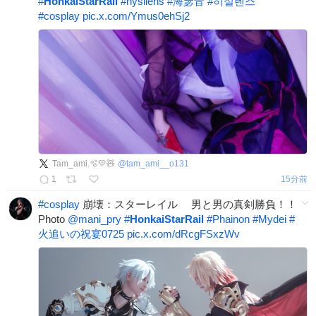
#
HonkaiStarRail
#
hysilens
#
海瑟音
#
히실렌스
#
cosplay
pic.x.com/Ymus0ehSj2
Tam_ami.🫧💛🧸
@
tam_ami__o131
1
15分前
#
cosplay
崩壊：スターレイル 男と男の真剣勝負！！
Photo
@mani_pry
#
HonkaiStarRail
#
Phainon
#
Mydei
#
火追いの祝宴0725
pic.x.com/dRcgFSxzWv