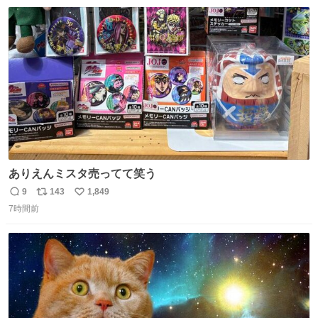
数
ス
ね
ト
数
数
ありえんミスタ売ってて笑う
9
143
1,849
返
リ
い
7時間前
信
ポ
い
数
ス
ね
ト
数
数