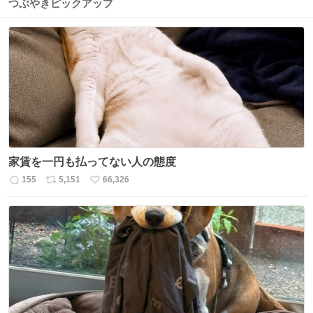
つぶやきピックアップ
家賃を一円も払ってない人の態度
155
5,151
66,326
返
リ
い
信
ポ
い
数
ス
ね
ト
数
数