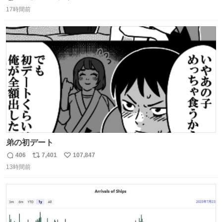
返
リ
い
17時間前
信
ポ
い
数
ス
ね
ト
数
数
弟の初デート
406
7,401
107,847
返
リ
い
13時間前
信
ポ
い
数
ス
ね
ト
数
数