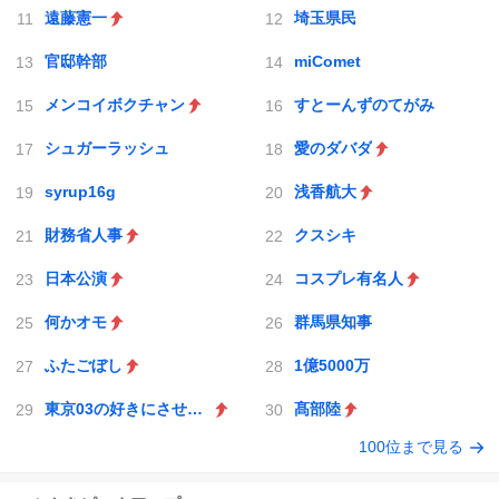
遠藤憲一
埼玉県民
官邸幹部
miComet
メンコイボクチャン
すとーんずのてがみ
シュガーラッシュ
愛のダバダ
syrup16g
浅香航大
財務省人事
クスシキ
日本公演
コスプレ有名人
何かオモ
群馬県知事
ふたごぼし
1億5000万
東京03の好きにさせるかッ
髙部陸
100位まで見る