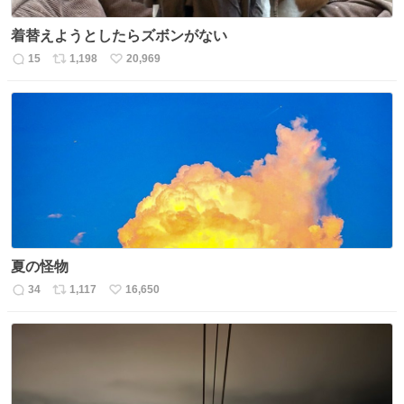
着替えようとしたらズボンがない
15
1,198
20,969
返
リ
い
信
ポ
い
数
ス
ね
ト
数
数
夏の怪物
34
1,117
16,650
返
リ
い
信
ポ
い
数
ス
ね
ト
数
数