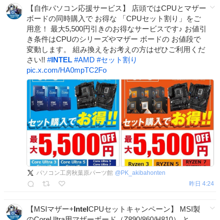
【自作パソコン応援サービス】 店頭ではCPUとマザー
ボードの同時購入で お得な 「CPUセット割り」をご
用意！ 最大5,500円引きのお得なサービスです♪ お値引
き条件はCPUのシリーズやマザー ボードの お値段で
変動します。 組み換えをお考えの方はぜひご利用くだ
さい!!
#
INTEL
#
AMD
#
セット割り
pic.x.com/HA0mpTC2Fo
パソコン工房秋葉原パーツ館
@
PK_akibahonten
昨日 4:24
【MSIマザー+
Intel
CPUセットキャンペーン】 MSI製
のCoreUltra用マザーボード（Z890/860/H810） と、