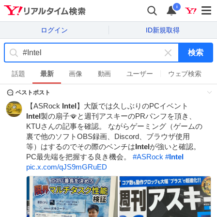
i
ログイン
ID新規取得
検索
キ
ー
話題
最新
画像
動画
ユーザー
ウェブ検索
ワ
ベストポスト
ー
ド
【ASRock
Intel
】大阪では久しぶりのPCイベント
を
Intel
製の扇子🪭と週刊アスキーのPRパンフを頂き、
消
KTUさんの記事を確認。 ながらゲーミング（ゲームの
す
裏で他のソフトOBS録画、Discord、ブラウザ使用
等）はするのでその際のベンチは
Intel
が強いと確認。
PC最先端を把握する良き機会。
#
ASRock
#
Intel
pic.x.com/qJS9mGRuED