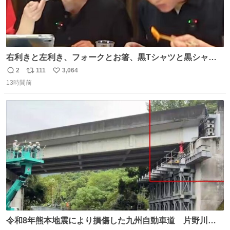
右利きと左利き、フォークとお箸、黒Tシャツと黒シャ
ツ、ありがとう、いい塩レです
2
111
3,064
返
リ
い
13時間前
信
ポ
い
数
ス
ね
ト
数
数
令和8年熊本地震により損傷した九州自動車道 片野川橋