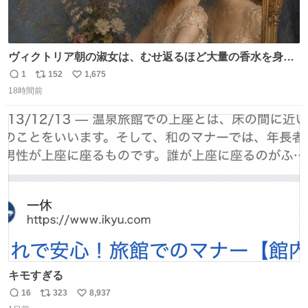
ヴィクトリア朝の淑女は、むせ返るほど大量の香水を身に
つけるものではないとされていた。それでも香水は、髪や
1
152
1,675
返
リ
い
肌の手入れと同じくらい、ヴィクトリア朝の女性達の美容
18時間前
信
ポ
い
習慣に欠かせないものだった。 当時の香水は、現在私たち
数
ス
ね
が知る香水よりも単純な組成で、その大部分は薔薇、菫、
ト
数
数
ベルガモット、
キモすぎる
16
323
8,937
返
リ
い