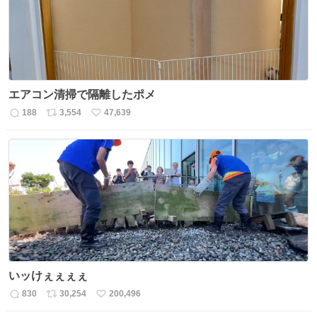
エアコン清掃で隔離したポメ
188
3,554
47,639
返
リ
い
信
ポ
い
数
ス
ね
ト
数
数
いッけぇぇぇぇ
830
30,254
200,496
返
リ
い
信
ポ
い