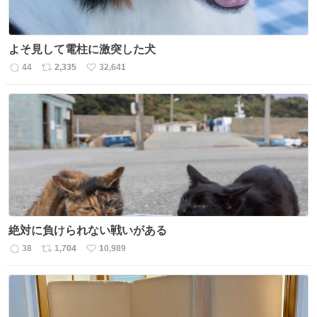
よそ見して電柱に激突した犬
44
2,335
32,641
返
リ
い
信
ポ
い
数
ス
ね
ト
数
数
絶対に負けられない戦いがある
38
1,704
10,989
返
リ
い
信
ポ
い
数
ス
ね
ト
数
数