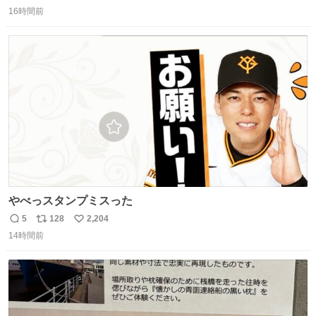
返
リ
い
16時間前
信
ポ
い
数
ス
ね
ト
数
数
やべっスタンプミスった
5
128
2,204
返
リ
い
14時間前
信
ポ
い
数
ス
ね
ト
数
数