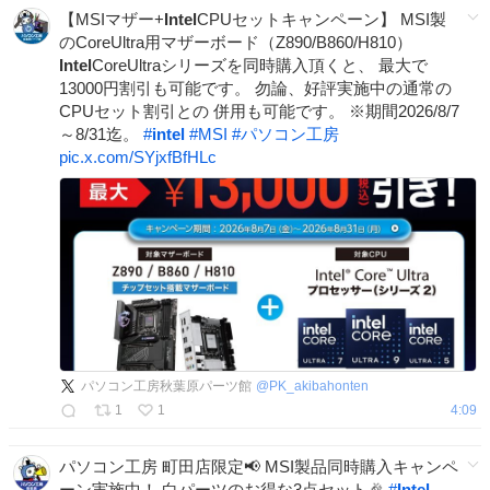
【MSIマザー+
Intel
CPUセットキャンペーン】 MSI製
のCoreUltra用マザーボード（Z890/B860/H810）
Intel
CoreUltraシリーズを同時購入頂くと、 最大で
13000円割引も可能です。 勿論、好評実施中の通常の
CPUセット割引との 併用も可能です。 ※期間2026/8/7
～8/31迄。
#
intel
#
MSI
#
パソコン工房
pic.x.com/SYjxfBfHLc
パソコン工房秋葉原パーツ館
@
PK_akibahonten
1
1
4:09
パソコン工房 町田店限定📢 MSI製品同時購入キャンペ
ーン実施中！ 白パーツのお得な3点セット🎉
#
Intel