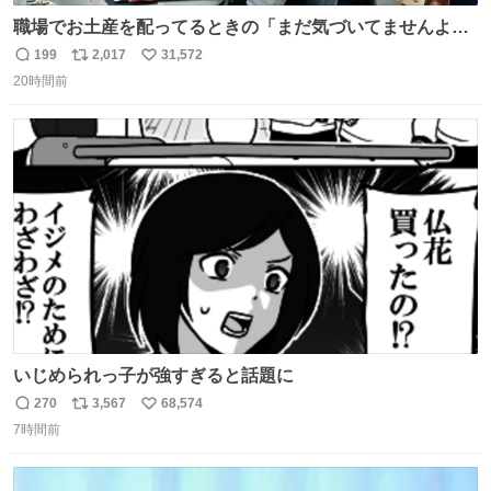
職場でお土産を配ってるときの「まだ気づいてませんよ」
的な演技が毎回シンドい。
199
2,017
31,572
返
リ
い
20時間前
信
ポ
い
数
ス
ね
ト
数
数
いじめられっ子が強すぎると話題に
270
3,567
68,574
返
リ
い
7時間前
信
ポ
い
数
ス
ね
ト
数