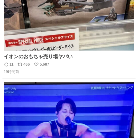
イオンのおもちゃ売り場ヤバい
11
466
5,687
返
リ
い
19時間前
信
ポ
い
数
ス
ね
ト
数
数