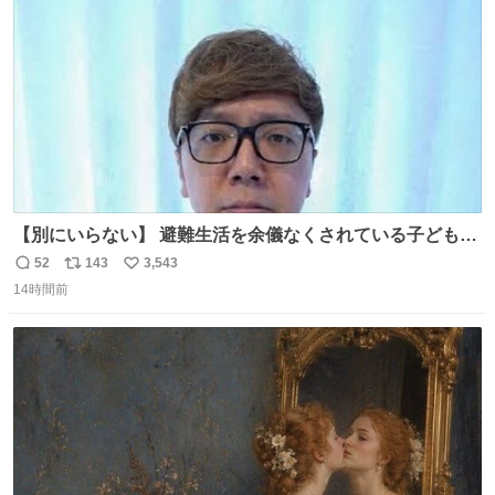
数
【別にいらない】 避難生活を余儀なくされている子どもた
ちのためにヒカキンボックス1000個を寄付させていただき
52
143
3,543
返
リ
い
ました
14時間前
信
ポ
い
数
ス
ね
ト
数
数