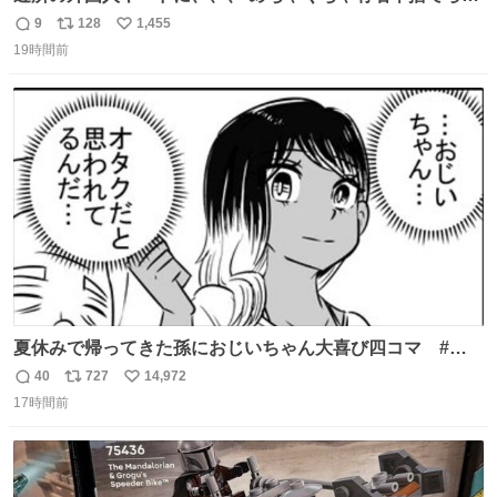
てました😭 外装ぼろぼろだし、、 中も何にも残ってない
9
128
1,455
返
リ
い
し、、 可哀想に😢😢 今まで数十年お疲れ様でした、、 #バ
19時間前
信
ポ
い
ニング #当時 #廃車 #勿体無い
数
ス
ね
ト
数
数
夏休みで帰ってきた孫におじいちゃん大喜び四コマ #四
コマ漫画 #Web漫画 #漫画が読めるハッシュタグ
40
727
14,972
返
リ
い
17時間前
信
ポ
い
数
ス
ね
ト
数
数