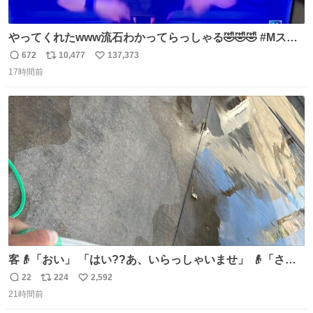
やってくれたwww流石わかってらっしゃる🤣🤣🤣 #Mステ
#西川貴教
672
10,477
137,373
返
リ
い
17時間前
信
ポ
い
数
ス
ね
ト
数
数
客👴「おい」 「はい??あ、いらっしゃいませ」 👴「さっ
きからずっと水出しっぱなしでもったいないだろ」 「静電
22
224
2,592
返
リ
い
気を逃がし、熱くなった地面の温度を下げ、引火事故の防
21時間前
信
ポ
い
止の為必要な作業です」 👴「水不足の昨今にもったいない