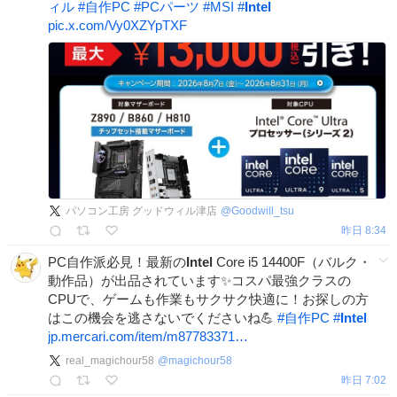
ィル
#
自作PC
#
PCパーツ
#
MSI
#
Intel
pic.x.com/Vy0XZYpTXF
パソコン工房 グッドウィル津店
@
Goodwill_tsu
昨日 8:34
PC自作派必見！最新の
Intel
Core i5 14400F（バルク・
動作品）が出品されています✨コスパ最強クラスの
CPUで、ゲームも作業もサクサク快適に！お探しの方
はこの機会を逃さないでくださいね💪
#
自作PC
#
Intel
jp.mercari.com/item/m87783371…
real_magichour58
@
magichour58
昨日 7:02