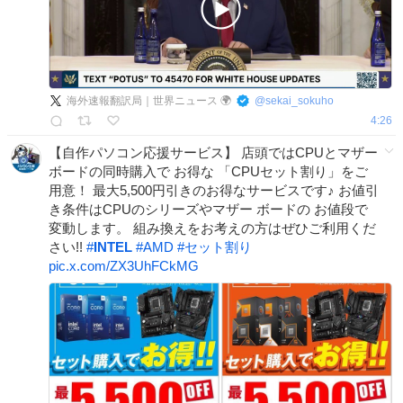
海外速報翻訳局｜世界ニュース 🌍
@
sekai_sokuho
4:26
【自作パソコン応援サービス】 店頭ではCPUとマザー
ボードの同時購入で お得な 「CPUセット割り」をご
用意！ 最大5,500円引きのお得なサービスです♪ お値引
き条件はCPUのシリーズやマザー ボードの お値段で
変動します。 組み換えをお考えの方はぜひご利用くだ
さい!!
#
INTEL
#
AMD
#
セット割り
pic.x.com/ZX3UhFCkMG