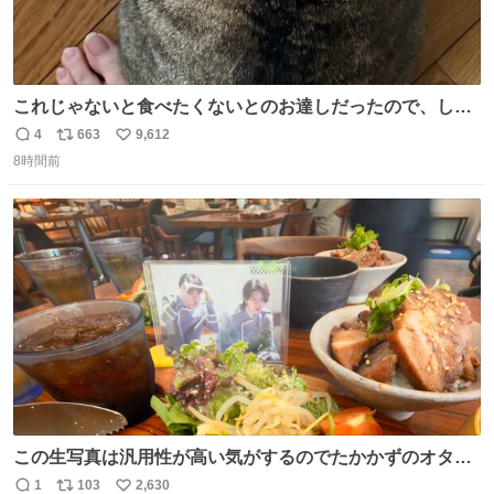
これじゃないと食べたくないとのお達しだったので、しっ
ぽ置き場係になっている
4
663
9,612
返
リ
い
8時間前
信
ポ
い
数
ス
ね
ト
数
数
この生写真は汎用性が高い気がするのでたかかずのオタク
は絶対買った方が良いw
1
103
2,630