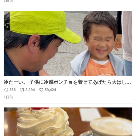
1日前
信
ポ
い
数
ス
ね
ト
数
数
冷たーい。 子供に冷感ポンチョを着せてあげたら大はしゃ
ぎで喜んでくれました。 こんな素敵な代物を提供してくれ
366
3,994
59,424
返
リ
い
た山口県の恩師に感謝。
1日前
信
ポ
い
数
ス
ね
ト
数
数