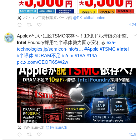
パソコン工房秋葉原パーツ館
@
PK_akibahonten
4:24
Appleがついに脱TSMC依存へ！10億ドル滞留の衝撃、
Intel
Foundry採用で半導体勢力図が変わる
exa-
technologies.jp/semicon-info/s…
#
Apple
#
TSMC
#
Intel
#
半導体
#
DRAM不足
#
2nm
#
18A
#
14A
pic.x.com/CEOFi6SW2w
TW-Tsuri-Ch
@
TwTsuriCh
4:19