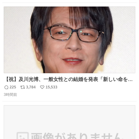
数
ス
ね
ト
数
数
【祝】及川光博、一般女性との結婚を発表「新しい命を授
かっております」 news.livedoor.com/lite/article_d…
225
3,784
15,533
返
リ
い
「私、及川光博はこの度、交際しておりました方と入籍い
3時間前
信
ポ
い
たしました。また、新しい命を授かっております」「今後
数
ス
ね
も変わらず俳優として、ミッチーとして、努力し精進して
ト
数
数
参ります」とつづった。