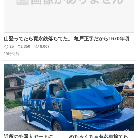
山登ってたら寛永銭落ちてた。 亀戸正字だから1670年頃に
鋳造されたもの。
25
350
8,007
返
リ
い
19時間前
信
ポ
い
数
ス
ね
ト
数
数
近所の外国人ヤードに、、、 めちゃくちゃ有名車捨てられ