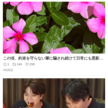
数
ス
ね
ことをするな!!」 それでは歌います、聞いてください 「井
ト
数
数
戸水」
この頃、約束を守らない輩に騙され続けて日常にも悪影響
が出てきて仕事も出来ずでストレスマックス。 解決には断
1
144
250
返
リ
い
ち切るのみ。 そんな時に美しい光景は救いの刻です。 人様
4時間前
信
ポ
い
に迷惑をかける人間の神経には理解が出来ないし理解する
数
ス
ね
気もない。 実直に生きる！ 今日も嘘に負けずに頑張りま
ト
数
数
す。 #LUNE #約束