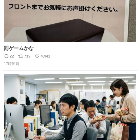
罰ゲームかな
22
719
4,441
返
リ
い
17時間前
信
ポ
い
数
ス
ね
ト
数
数