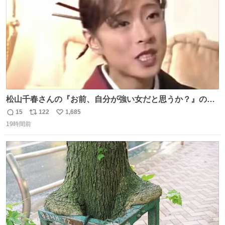
松山千春さんの『お前、自分が強い女だと思うか？』の一
言で… 中森明菜さんが思わず本音をこぼす瞬間😭
15
122
1,685
返
リ
い
19時間前
信
ポ
い
数
ス
ね
ト
数
数