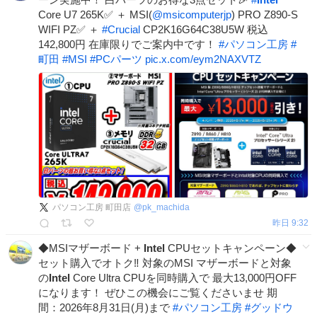
Core U7 265K✅ ＋ MSI(
@msicomputerjp
) PRO Z890-S
WIFI PZ✅ ＋
#
Crucial
CP2K16G64C38U5W 税込
142,800円 在庫限りでご案内中です！
#
パソコン工房
#
町田
#
MSI
#
PCパーツ
pic.x.com/eym2NAXVTZ
パソコン工房 町田店
@
pk_machida
昨日 9:32
◆MSIマザーボード +
Intel
CPUセットキャンペーン◆
セット購入でオトク‼ 対象のMSI マザーボードと対象
の
Intel
Core Ultra CPUを同時購入で 最大13,000円OFF
になります！ ぜひこの機会にご覧くださいませ 期
間：2026年8月31日(月)まで
#
パソコン工房
#
グッドウ