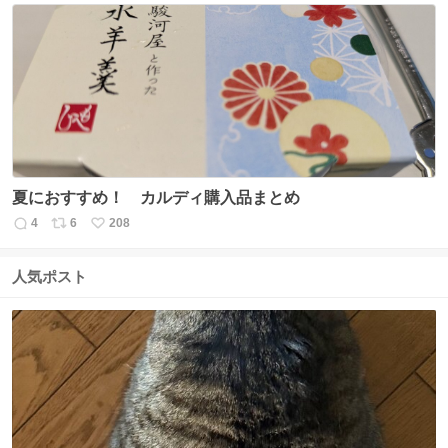
数
ス
ね
ト
数
数
夏におすすめ！ カルディ購入品まとめ
4
6
208
返
リ
い
信
ポ
い
数
ス
ね
人気ポスト
ト
数
数