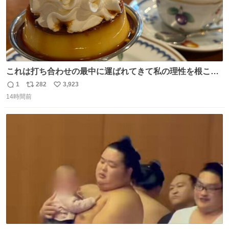
これは打ち合わせの最中に運ばれてきて私の理性を根こそ
ぎ奪い去ったプリンの写真です。
1
282
3,923
返
リ
い
14時間前
信
ポ
い
数
ス
ね
ト
数
数