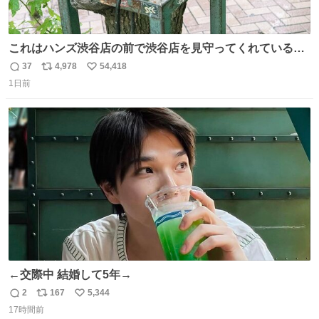
これはハンズ渋谷店の前で渋谷店を見守ってくれている
「くつろ木」。
37
4,978
54,418
返
リ
い
1日前
信
ポ
い
数
ス
ね
ト
数
数
←交際中 結婚して5年→
2
167
5,344
返
リ
い
17時間前
信
ポ
い