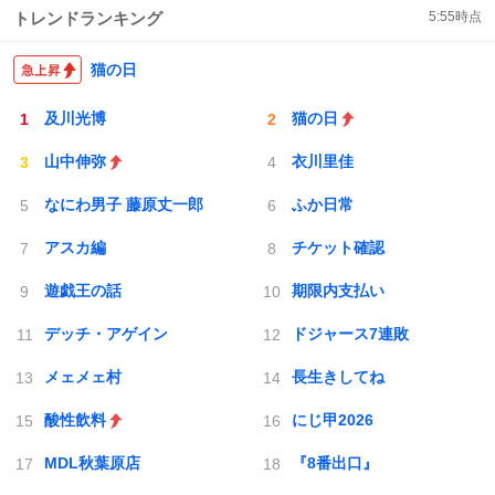
トレンドランキング
5:55
時点
猫の日
及川光博
猫の日
山中伸弥
衣川里佳
なにわ男子 藤原丈一郎
ふか日常
アスカ編
チケット確認
遊戯王の話
期限内支払い
デッチ・アゲイン
ドジャース7連敗
メェメェ村
長生きしてね
酸性飲料
にじ甲2026
MDL秋葉原店
『8番出口』