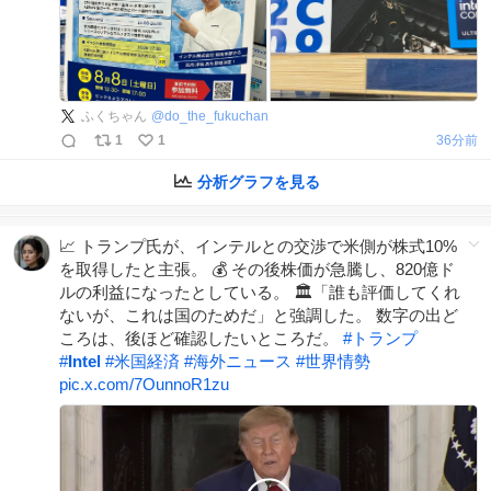
ふくちゃん
@
do_the_fukuchan
1
1
36分前
分析グラフを見る
📈 トランプ氏が、インテルとの交渉で米側が株式10%
を取得したと主張。 💰 その後株価が急騰し、820億ド
ルの利益になったとしている。 🏛️「誰も評価してくれ
ないが、これは国のためだ」と強調した。 数字の出ど
ころは、後ほど確認したいところだ。
#
トランプ
#
Intel
#
米国経済
#
海外ニュース
#
世界情勢
pic.x.com/7OunnoR1zu