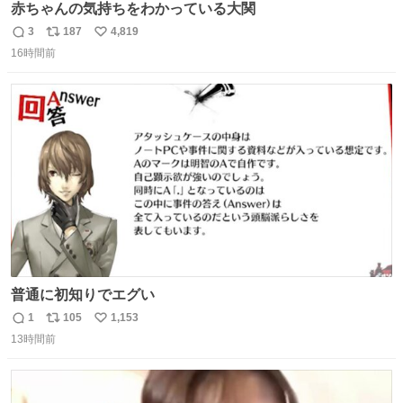
赤ちゃんの気持ちをわかっている大関
3
187
4,819
返
リ
い
16時間前
信
ポ
い
数
ス
ね
ト
数
数
普通に初知りでエグい
1
105
1,153
返
リ
い
13時間前
信
ポ
い
数
ス
ね
ト
数
数