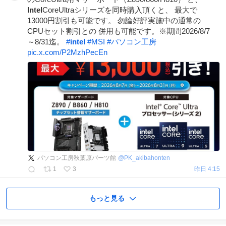
Intel
CoreUltraシリーズを同時購入頂くと、 最大で
13000円割引も可能です。 勿論好評実施中の通常の
CPUセット割引との 併用も可能です。※期間2026/8/7
～8/31迄。
#
intel
#
MSI
#
パソコン工房
pic.x.com/P2MzhPecEn
パソコン工房秋葉原パーツ館
@
PK_akibahonten
1
3
昨日 4:15
もっと見る