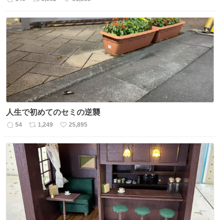
返
リ
い
信
ポ
い
数
ス
ね
ト
数
数
人生で初めてのセミの逆襲
54
1,249
25,895
返
リ
い
信
ポ
い
数
ス
ね
ト
数
数