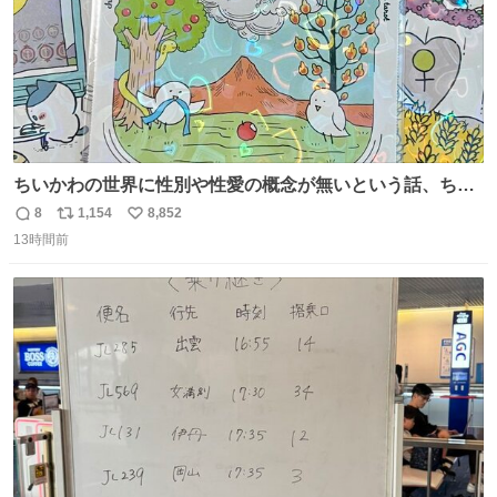
ちいかわの世界に性別や性愛の概念が無いという話、ちい
かわタロットでも恋人・女帝・女教皇あたりは性別を意識
8
1,154
8,852
返
リ
い
させないように描かれてるんだよね。かなり徹底している
13時間前
信
ポ
い
印象。
数
ス
ね
ト
数
数