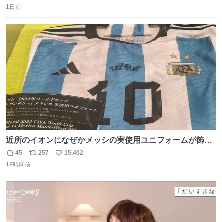
1日前
信
ポ
い
数
ス
ね
ト
数
数
近所のイオンになぜかメッシの実使用ユニフォームが飾っ
てあっておもろい
45
257
15,402
返
リ
い
18時間前
信
ポ
い
数
ス
ね
ト
数
数