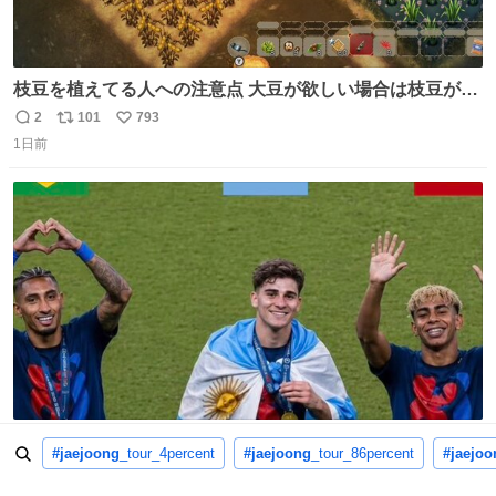
枝豆を植えてる人への注意点 大豆が欲しい場合は枝豆が収
穫できる状態で秋を迎えましょう。 気になって一部だけ収
2
101
793
返
リ
い
穫したら普通に枯れてた… #ほの暮しの庭
1日前
信
ポ
い
数
ス
ね
ト
数
数
なんとしても実現させたいの分かるわ
#jaejoong
_tour_4percent
#jaejoong
_tour_86percent
#jaejoo
7
106
5,244
返
リ
い
17時間前