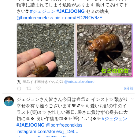
転車に踏まれてしまう危険があります 助けてあげて下
さい❣️
#
ジェジュン
#
JAEJOONG
セミの幼虫
@bornfreeonekiss
pic.x.com/tFD2ROv9zF
🌺みすず🌺好きやねん💞
@
misuzulovehero
6分前
ジェジュンさん皆さん今日は🤚😊♬ インスト✨ 繋がり
幸せを有り難うございます💖💕✨ 可愛いお顔の中のイ
ラスト(笑)♬✨ お忙しい毎日､暑さに負けず心身共に大
切に🙏🍀 良い午後を🤲🍀✨ 👋(⁠.⁠ ⁠❛⁠ ⁠ᴗ⁠ ⁠❛⁠.⁠)🍀✨
#
ジェジュン
#
JAEJOONG
@bornfreeonekiss
instagram.com/stories/jj_198…