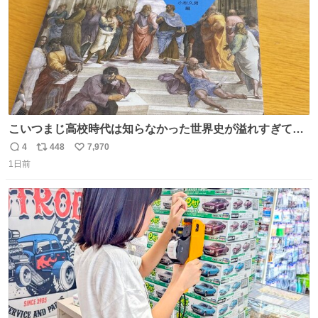
こいつまじ高校時代は知らなかった世界史が溢れすぎてて
𝑩𝑰𝑮 𝑳𝑶𝑽𝑬＿＿
4
448
7,970
返
リ
い
1日前
信
ポ
い
数
ス
ね
ト
数
数