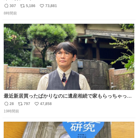
307
5,186
73,881
返
リ
い
8時間前
信
ポ
い
数
ス
ね
ト
数
数
最近新居買ったばかりなのに遺産相続で家もらっちゃった
長男
28
797
47,858
返
リ
い
19時間前
信
ポ
い
数
ス
ね
ト
数
数