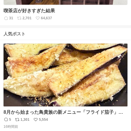
喫茶店が好きすぎた結果
31
2,701
64,637
返
リ
い
信
ポ
い
数
ス
ね
人気ポスト
ト
数
数
8月から始まった鳥貴族の新メニュー「フライド茄子」が
うますぎでした 信じて……
5
1,301
5,554
返
リ
い
16時間前
信
ポ
い