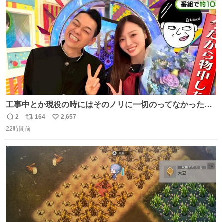
数
工事中とか現役の時にはそのノリに一切のってなかった1
番の「設楽の女」が卒業して頭角を現しはじめてて大好き
2
164
2,657
返
リ
い
🥲🥲 設楽さんの返しも良い🥲 #梅澤美波
22時間前
信
ポ
い
数
ス
ね
ト
数
数