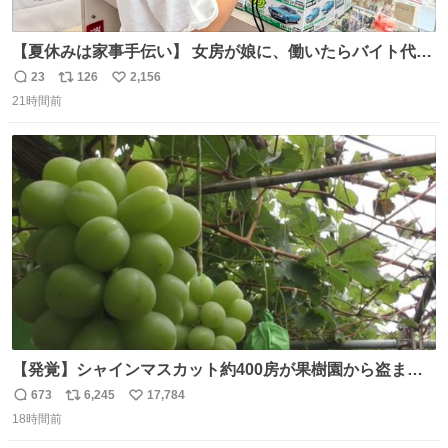
【夏休みは家事手伝い】 女房が娘に、働いたらバイト代も
らえば？と言ったら、娘は、いらない、と言って黙々と働
23
126
2,156
返
リ
い
いてくれました。 あとでソフトクリーム買ってやろうと思
21時間前
信
ポ
い
いました。
数
ス
ね
ト
数
数
【発覚】シャインマスカット約400房が果樹園から盗まれ
る 栃木・佐野市 news.livedoor.com/article/detail… 被害
673
6,245
17,784
返
リ
い
に遭った果樹園には防犯カメラなどはなく、シャインマス
18時間前
信
ポ
い
カットが盗まれた木には刃物などで切られた跡が。市内で
数
ス
ね