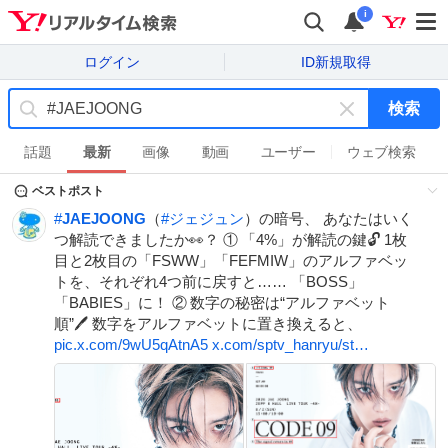
i
ログイン
ID新規取得
検索
キ
ー
話題
最新
画像
動画
ユーザー
ウェブ検索
ワ
ベストポスト
ー
ド
#
JAEJOONG
（
#
ジェジュン
）の暗号、 あなたはいく
を
つ解読できましたか👀？ ① 「4%」が解読の鍵🔓 1枚
消
目と2枚目の「FSWW」「FEFMIW」のアルファベッ
す
トを、それぞれ4つ前に戻すと…… 「BOSS」
「BABIES」に！ ② 数字の秘密は“アルファベット
順”🖊 数字をアルファベットに置き換えると、
pic.x.com/9wU5qAtnA5
x.com/sptv_hanryu/st…