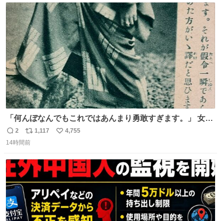
今年に入って同様の被害は確認されておらず、警察はパト
ト
数
数
ロールを強化する。
「何んぼなんでもこれではあんまり勇敢すぎます。」 女性
の立ち振る舞い指南コーナーで、大股を「下品」や「はし
2
1,117
4,755
返
リ
い
たない」という言葉を使わず「勇敢すぎます」と洒落っ気
14時間前
信
ポ
い
たっぷりにたしなめる当時の言葉選びよ 勇敢すぎます、使
数
ス
ね
っていきたい… （昭和4年婦人倶楽部新年号より）
ト
数
数