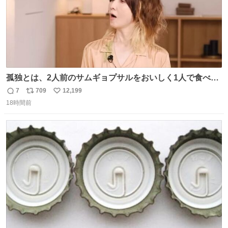
孤独とは、2人前のサムギョプサルをおいしく1人で食べる
ことである←好きすぎる
7
709
12,199
返
リ
い
18時間前
信
ポ
い
数
ス
ね
ト
数
数