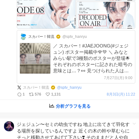
スカパー！韓流
@sptv_hanryu
／ スカパー！#JAEJOONG(#ジェジ
ュン) ポスター掲載中🌹💚 ＼ みなと
みらい駅で3種類のポスターが登場🌟
それぞれのポスターに記された暗号の
意味とは…？👀 見つけられた人はリ
プライで教えてください👇✨ 🚃掲載場
7月27日(月) 9:00
所 JRみなとみらい駅 📆掲載期間
スカパー！韓流
@
sptv_hanryu
7/27(月)〜8/2(日) #김재중 #金在中
1
576
1,131
8月3日(月) 11:22
分析グラフを見る
ジェジュン〜セミの幼虫ですね 地上に出てきて羽化す
る場所を探しているんですよ 近くの木の幹や草むらに
そっと移動させてあげて下さい❣️ そのままだと人や自