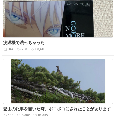
ト
数
数
洗濯機で洗っちゃった
344
798
68,410
返
リ
い
信
ポ
い
数
ス
ね
ト
数
数
登山の記事を書いた時、ボコボコにされたことがあります
140
5,662
81,685