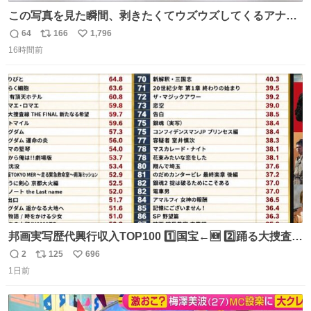
この写真を見た瞬間、剥きたくてウズウズしてくるアナ
タ、完全なる同世代（笑） #70年代 #80年代 #昭和レト
64
166
1,796
返
リ
い
ロ
16時間前
信
ポ
い
数
ス
ね
ト
数
数
邦画実写歴代興行収入TOP100 1️⃣国宝←🆕 2️⃣踊る大捜査線
THE MOVIE2 3️⃣南極物語 4️⃣踊る大捜査線 THE MOVIE 5️⃣
2
125
696
返
リ
い
子猫物語 6️⃣劇場版コード・ブルー 7️⃣天と地と 8️⃣永遠の0
1日前
信
ポ
い
9️⃣ROOKIES-卒業- 🔟世界の中心で、愛をさけぶ … 44位 ほ
数
ス
ね
どなく、お別れです←🆕 … 60位 キングダム 魂の決戦←🆕
ト
数