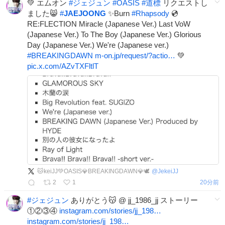
💚 エムオン
#
ジェジュン
#
OASIS
#
道標
リクエストし
ました😸
#
JAEJOONG
✨Burn
#
Rhapsody
💿
RE:FLECTION Miracle (Japanese Ver.) Last VoW
(Japanese Ver.) To The Boy (Japanese Ver.) Glorious
Day (Japanese Ver.) We're (Japanese ver.)
#
BREAKINGDAWN
m-on.jp/request/?actio…
💚
pic.x.com/AZvTXFltlT
🐱keiJJ💚OASIS💎BREAKINGDAWN💎🕊
@
JekeiJJ
2
1
20分前
#
ジェジュン
ありがとう😽 @ jj_1986_jj ストーリー
①②③④
instagram.com/stories/jj_198…
instagram.com/stories/jj_198…