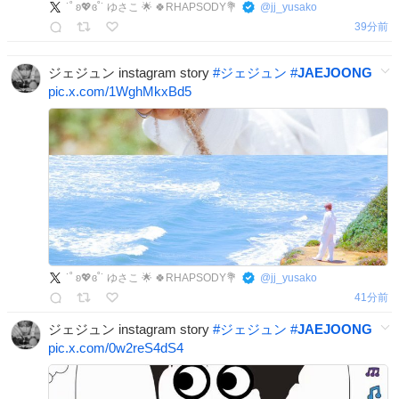
˙˚ ʚ💖ɞ˚˙ ゆさこ 🌟 🍀RHAPSODY💐
@
jj_yusako
39分前
ジェジュン instagram story
#
ジェジュン
#
JAEJOONG
pic.x.com/1WghMkxBd5
˙˚ ʚ💖ɞ˚˙ ゆさこ 🌟 🍀RHAPSODY💐
@
jj_yusako
41分前
ジェジュン instagram story
#
ジェジュン
#
JAEJOONG
pic.x.com/0w2reS4dS4