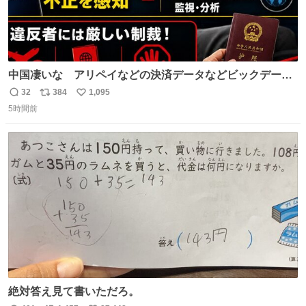
中国凄いな アリペイなどの決済データなどビックデータ
で海外にいる中国人の監視をはじめ、多額の資金決済など
32
384
1,095
返
リ
い
があれば帰国命令を出しはじめたらしい。そして、パスポ
5時間前
信
ポ
い
ート取上げで二度と出国できないと、、
数
ス
ね
ト
数
数
絶対答え見て書いただろ。