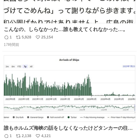
こんなの、しらなかった…誰も教えてくれなかった…。
1
5,928
25,154
返
リ
い
17時間前
信
ポ
い
数
ス
ね
ト
数
数
誰もホルムズ海峡の話をしなくなったけどタンカーの往来
は消滅したままですねと
1
2,138
4,121
返
リ
い