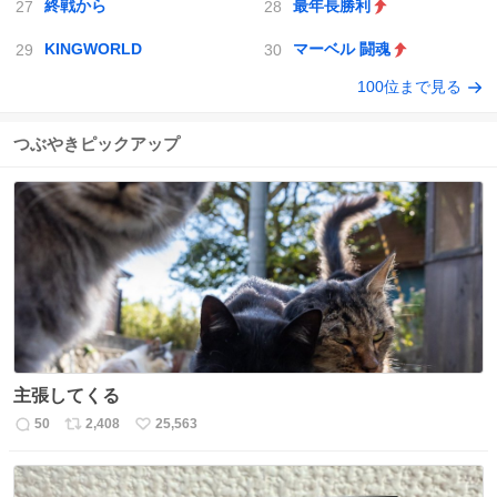
終戦から
最年長勝利
KINGWORLD
マーベル 闘魂
100位まで見る
つぶやきピックアップ
主張してくる
50
2,408
25,563
返
リ
い
信
ポ
い
数
ス
ね