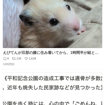
ト
数
数
えびてんが旦那の膝に住み着いてから、1時間半が経とう
としている。 えびてんはもう永住の意を固めており、持ち
6
136
1,638
返
リ
い
込んだおやつを所定の場所に置くなどしている。
16時間前
信
ポ
い
数
ス
ね
ト
数
数