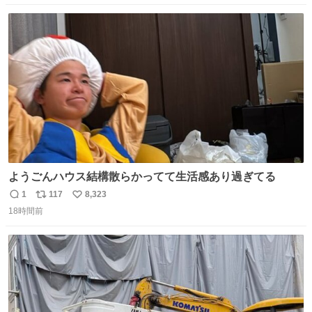
数
ス
ね
ト
数
数
ようごんハウス結構散らかってて生活感あり過ぎてる
1
117
8,323
返
リ
い
18時間前
信
ポ
い
数
ス
ね
ト
数
数