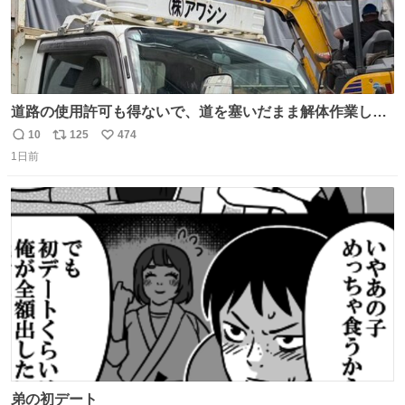
道路の使用許可も得ないで、道を塞いだまま解体作業して
る。 写真を撮ろうとしたら「勝手に写真撮るな馬鹿野郎」
10
125
474
返
リ
い
と罵倒されるなど。
1日前
信
ポ
い
数
ス
ね
ト
数
数
弟の初デート