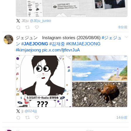
JEju
@
JEju_junko
8分前
ジェジュン Instagram stories (2026/08/06)
#
ジェジュ
ン
#
JAEJOONG
#
김재중
#
KIMJAEJOONG
#
kimjaejoong
pic.x.com/ljtfevrJuA
jj
@
024jjj
14分前