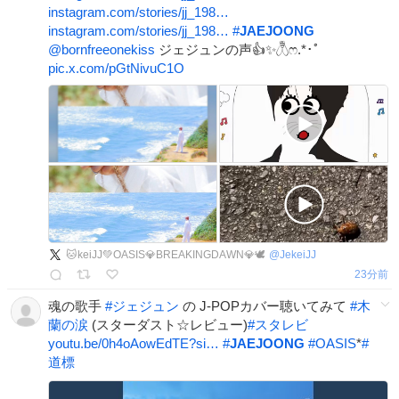
instagram.com/stories/jj_198…
instagram.com/stories/jj_198…
#
JAEJOONG
@bornfreeonekiss
ジェジュンの声👍✨𓆦ෆ.*･ﾟ
pic.x.com/pGtNivuC1O
🐱keiJJ💚OASIS💎BREAKINGDAWN💎🕊
@
JekeiJJ
23分前
魂の歌手
#
ジェジュン
の J-POPカバー聴いてみて
#
木
蘭の涙
(スターダスト☆レビュー)
#
スタレビ
youtu.be/0h4oAowEdTE?si…
#
JAEJOONG
#
OASIS
*
#
道標