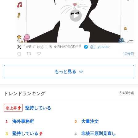
˙˚ ʚ💖ɞ˚˙ ゆさこ 🌟 🍀RHAPSODY💐
@
jj_yusako
42分前
もっと見る
トレンドランキング
6:43
時点
堅持している
海外事務所
大量注文
堅持している
非核三原則見直し