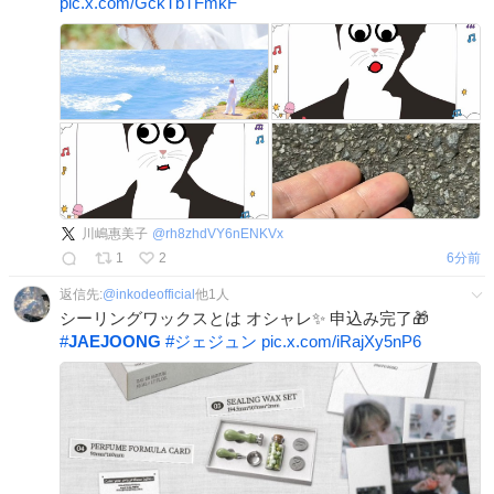
pic.x.com/GckTbTFmkF
川嶋惠美子
@
rh8zhdVY6nENKVx
1
2
6分前
返信先:
@
inkodeofficial
他
1
人
シーリングワックスとは オシャレ✨ 申込み完了🎁
#
JAEJOONG
#
ジェジュン
pic.x.com/iRajXy5nP6