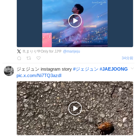
♏まりり💚Only for JJ💚
@
marijeju
34分前
ジェジュン instagram story
#
ジェジュン
#
JAEJOONG
pic.x.com/Ni7TQ3azdI