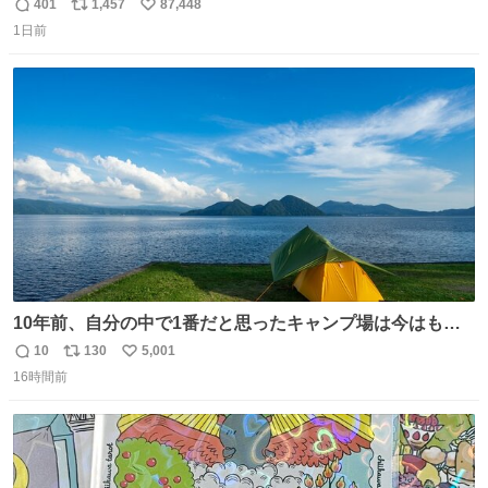
401
1,457
87,448
返
リ
い
1日前
信
ポ
い
数
ス
ね
ト
数
数
10年前、自分の中で1番だと思ったキャンプ場は今はもう
ない
10
130
5,001
返
リ
い
16時間前
信
ポ
い
数
ス
ね
ト
数
数