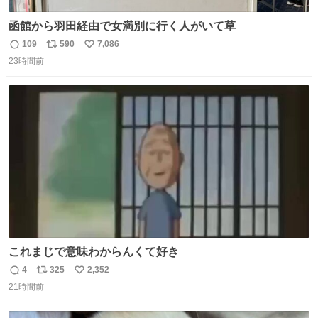
函館から羽田経由で女満別に行く人がいて草
109
590
7,086
返
リ
い
23時間前
信
ポ
い
数
ス
ね
ト
数
数
これまじで意味わからんくて好き
4
325
2,352
返
リ
い
21時間前
信
ポ
い
数
ス
ね