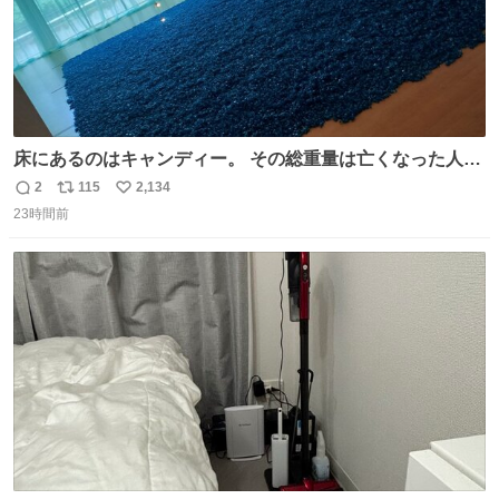
床にあるのはキャンディー。 その総重量は亡くなった人と
同等の重さだそうです。 鑑賞者は一つ持ち帰れますが、亡
2
115
2,134
返
リ
い
くなった人の一部を持ち帰っているような感覚になりまし
23時間前
信
ポ
い
た。 勇気を出して口に入れたら、ハッカ味😳✨ #ポーラ美
数
ス
ね
術館
ト
数
数