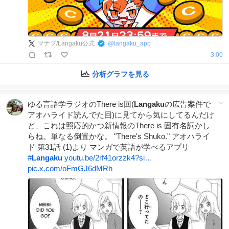
マナブ/Langaku公式
@
langaku_app
3:00
分析グラフを見る
ゆる言語学ラジオのThere is回(
Langaku
の広告案件で
アオハライド読んでた回)に見てから気にしてるんだけ
ど、これは照応的かつ新情報のThere is 固有名詞かし
らね。単なる倒置かな。 "There's Shuko." アオハライ
ド 第31話 (1)より マンガで英語が学べるアプリ
#
Langaku
youtu.be/2rf41orzzk4?si…
pic.x.com/oFmGJ6dMRh