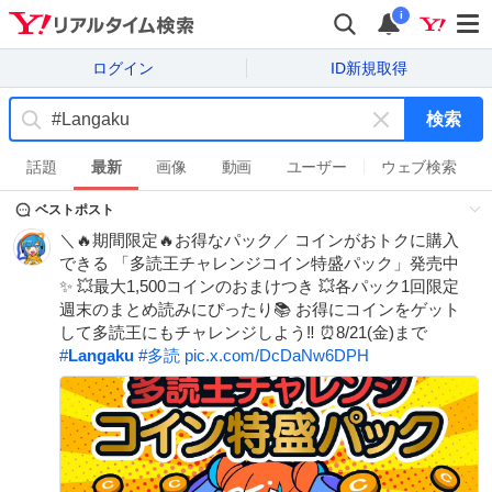
i
ログイン
ID新規取得
検索
キ
ー
話題
最新
画像
動画
ユーザー
ウェブ検索
ワ
ベストポスト
ー
ド
＼🔥期間限定🔥お得なパック／ コインがおトクに購入
を
できる 「多読王チャレンジコイン特盛パック」発売中
消
✨ 💥最大1,500コインのおまけつき 💥各パック1回限定
す
週末のまとめ読みにぴったり📚 お得にコインをゲット
して多読王にもチャレンジしよう‼️ ⏰8/21(金)まで
#
Langaku
#
多読
pic.x.com/DcDaNw6DPH