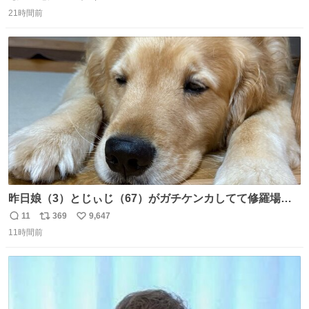
返
リ
い
21時間前
信
ポ
い
数
ス
ね
ト
数
数
昨日娘（3）とじぃじ（67）がガチケンカしてて修羅場だ
ったんだけど、ふぉるては可能な限り平たくなってまし
11
369
9,647
返
リ
い
た。犬が1番空気読める。
11時間前
信
ポ
い
数
ス
ね
ト
数
数