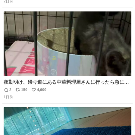
2日前
信
ポ
い
数
ス
ね
ト
数
数
夜勤明け、帰り道にある中華料理屋さんに行ったら急に
「トイレニネコチャンイルヨ！ドウブツスキデショ！」と
2
150
4,600
返
リ
い
言われ(好きだけどさ……)とトイレ行ったらまじで可愛い
1日前
信
ポ
い
猫ちゃんがいた最大級のありがとうありがとうありがとう
数
ス
ね
ね〜〜〜！
ト
数
数