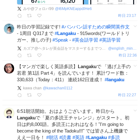
みや@フォロバ99
@
I6MpKNEappdlHe6
昨日 23:17
昨日の学習記録です!
#
バンバン話すための瞬間英作文
- 1周目 Q317まで
#
Langaku
- 915words(ワールドトリ
ガー、推しの子)
#
Speak
-
#
英会話学習
#
英語学習
カズア@ヘタレが英会話をマスターするまでつぶやきます
@
english_mind123
昨日 22:36
【マンガで楽しく英語多読】
Langaku
で 「逃げ上手の
若君 第1話 Part 4」を読んでいます！ 累計ワード数：
330,633（Today：411） 連続162日達成！
#
langaku
kawa chan
@
kawachan0112
昨日 22:27
6:51朝活開始。おはようございます。昨日から
Langaku
で「夏の多読王チャレンジ」がスタート。初
日は約8,000語。多読王におれはなる！"I'm going to
become the king of the Tadoku!!!" では皆さん上機嫌で
ええ一日を！
#
朝活
#
読書
#
英語
#
Langaku
#
多読