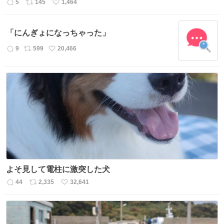
5
145
1,464
返
リ
い
信
ポ
い
数
ス
ね
「にんぎょになっちゃった」
ト
数
数
9
599
20,466
返
リ
い
信
ポ
い
数
ス
ね
ト
数
数
よそ見して電柱に激突した犬
44
2,335
32,641
返
リ
い
信
ポ
い
数
ス
ね
ト
数