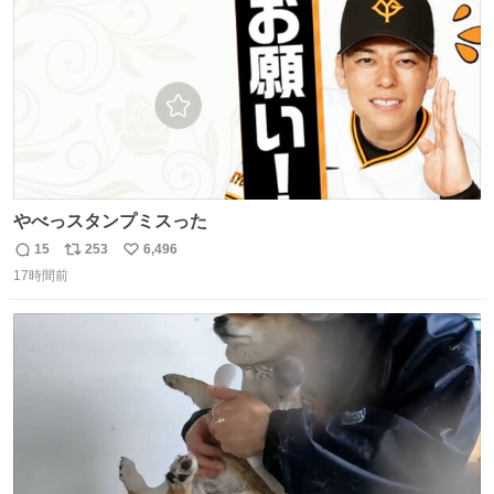
数
ベルガモット、
やべっスタンプミスった
15
253
6,496
返
リ
い
17時間前
信
ポ
い
数
ス
ね
ト
数
数