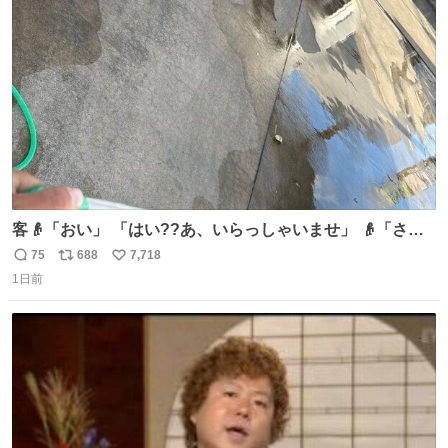
ト
数
数
客👴「おい」 「はい??あ、いらっしゃいませ」 👴「さっ
きからずっと水出しっぱなしでもったいないだろ」 「静電
75
688
7,718
返
リ
い
気を逃がし、熱くなった地面の温度を下げ、引火事故の防
1日前
信
ポ
い
止の為必要な作業です」 👴「水不足の昨今にもったいない
数
ス
ね
ことをするな!!」 それでは歌います、聞いてください 「井
ト
数
数
戸水」