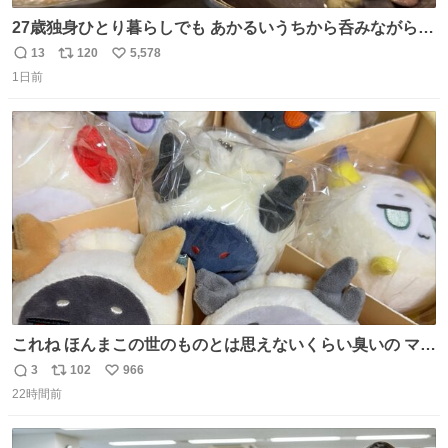
27歳独身ひとり暮らしでも あかるいうちから呑みながらキ
ッチンでひとり焼肉できてしあわせだもん՞ o̴̶̷̥ ̫ o̴̶̷̥ ՞
13
120
5,578
返
リ
い
1日前
信
ポ
い
数
ス
ね
ト
数
数
これね ほんまこの世のものとは思えないくらい臭いの マジ
で、死ぬほど、臭い 中に入ってる謎スクイーズのせいなん
3
102
966
返
リ
い
だけど
22時間前
信
ポ
い
数
ス
ね
ト
数