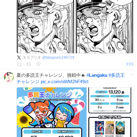
タカプリオ
@
takapurio196728
3:03
夏の多読王チャレンジ、挑戦中🔥
#
Langaku
#
多読王
チャレンジ
pic.x.com/oWM2hF49zt