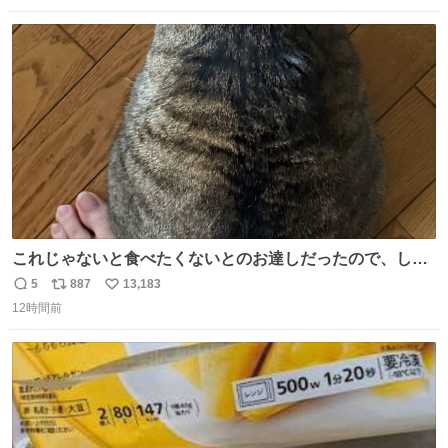
数
ス
ね
ト
数
数
これじゃないと食べたくないとのお達しだったので、しっ
ぽ置き場係になっている
5
887
13,183
返
リ
い
12時間前
信
ポ
い
数
ス
ね
ト
数
数