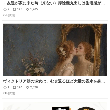
←友達が家に来た時（来ない）掃除機丸出しは生活感が出
てかっこ悪いなぁ →せや
2
123
1,765
返
リ
い
22時間前
信
ポ
い
数
ス
ね
ト
数
数
ヴィクトリア朝の淑女は、むせ返るほど大量の香水を身に
つけるものではないとされていた。それでも香水は、髪や
1
194
2,026
返
リ
い
肌の手入れと同じくらい、ヴィクトリア朝の女性達の美容
21時間前
信
ポ
い
習慣に欠かせないものだった。 当時の香水は、現在私たち
数
ス
ね
が知る香水よりも単純な組成で、その大部分は薔薇、菫、
ト
数