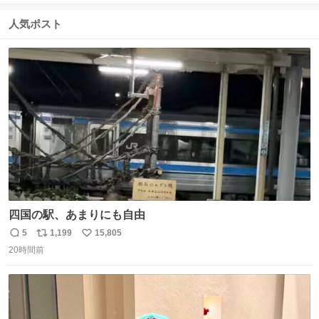
信
ポ
い
数
ス
ね
人気ポスト
ト
数
数
四国の駅、あまりにも自由
5
1,199
15,805
返
リ
い
20時間前
信
ポ
い
数
ス
ね
ト
数
数