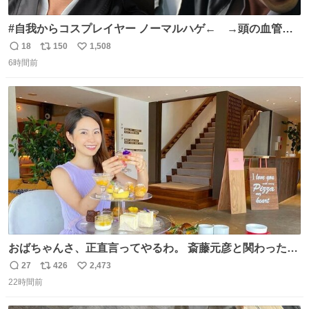
#自我からコスプレイヤー ノーマルハゲ← →頭の血管パ
ンプアップハゲ
18
150
1,508
返
リ
い
6時間前
信
ポ
い
数
ス
ね
ト
数
数
おばちゃんさ、正直言ってやるわ。 斎藤元彦と関わった事
でアンタはこれか先キラキラ輝けないんよ、残念ながら。
27
426
2,473
返
リ
い
#折田楓 #merchu
22時間前
信
ポ
い
数
ス
ね