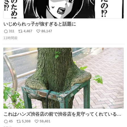
いじめられっ子が強すぎると話題に
311
4,467
86,147
返
リ
い
11時間前
信
ポ
い
数
ス
ね
ト
数
数
これはハンズ渋谷店の前で渋谷店を見守ってくれている
「くつろ木」。
45
5,308
59,401
返
リ
い