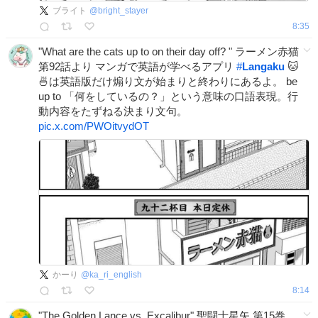
ブライト
@
bright_stayer
8:35
"What are the cats up to on their day off? " ラーメン赤猫
第92話より マンガで英語が学べるアプリ
#
Langaku
🐱
🍜は英語版だけ煽り文が始まりと終わりにあるよ。 be
up to 「何をしているの？」という意味の口語表現。行
動内容をたずねる決まり文句。
pic.x.com/PWOitvydOT
かーり
@
ka_ri_english
8:14
"The Golden Lance vs. Excalibur" 聖闘士星矢 第15巻