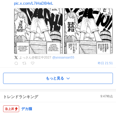
pic.x.com/L7iHaDB4eL
よっさん@都立中2027
@
yossansan55
昨日 21:51
もっと見る
トレンドランキング
9:47
時点
デカ猫