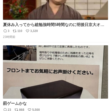
夏休み入ってから総勉強時間5時間なのに明後日京大オー
プンで今これ
3
110
3,320
返
リ
い
23時間前
信
ポ
い
数
ス
ね
ト
数
数
罰ゲームかな
23
868
5,500