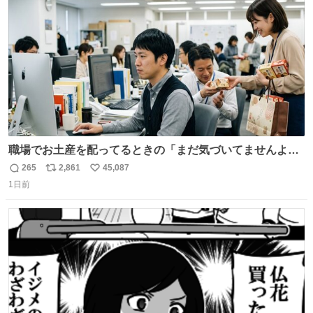
数
職場でお土産を配ってるときの「まだ気づいてませんよ」
的な演技が毎回シンドい。
265
2,861
45,087
返
リ
い
1日前
信
ポ
い
数
ス
ね
ト
数
数