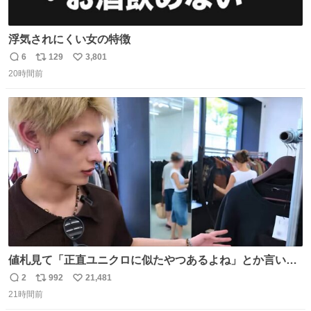
浮気されにくい女の特徴
6
129
3,801
返
リ
い
20時間前
信
ポ
い
数
ス
ね
ト
数
数
値札見て「正直ユニクロに似たやつあるよね」とか言い出
すの好きすぎるWWWWWWWWWWWWW こちら側と同じ
2
992
21,481
返
リ
い
感覚助かる🙂‍↕️🙂‍↕️🙂‍↕️
21時間前
信
ポ
い