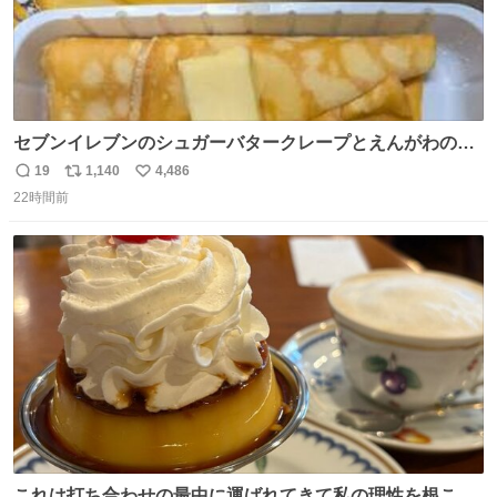
セブンイレブンのシュガーバタークレープとえんがわの寿
司を探している人へ！ シュガーバタークレープは目黒、品
19
1,140
4,486
返
リ
い
川、蒲田、渋谷、川崎、横浜、鶴見、九州の一部エリア限
22時間前
信
ポ
い
定商品で8月5日に発注が終了したため店舗に置いてあると
数
ス
ね
ころ少ないですが見つけたら即買いです🤩❣️
ト
数
数
これは打ち合わせの最中に運ばれてきて私の理性を根こそ