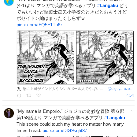
(4-1)より マンガで英語が学べるアプリ
#
Langaku
どう
でもいいけど聖闘士星矢小学校のときだとおもうけど
ポセイドン編はまったくしらずｗ
pic.x.com/tFQ5F1Tp6z
急に上司がインド人やシンガポール人でやばいマン
@
eigoyaruzo07
4:54
"My name is Emporio." ジョジョの奇妙な冒険 第６部
第158話より マンガで英語が学べるアプリ
#
Langaku
This scene could touch my heart no matter how many
times I read.
pic.x.com/DlG9sqht8Z