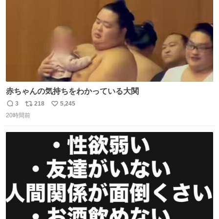
赤ちゃんの気持ちをわかっている大関
3
218
5,245
返
リ
い
20時間前
信
ポ
い
数
ス
ね
ト
数
数