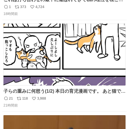
ぎ奪い去ったプリンの写真です。
1
373
4,724
返
リ
い
18時間前
信
ポ
い
数
ス
ね
ト
数
数
子らの重みに何想う(1/2) 本日の育児漫画です。 あと猫で
す。
21
118
3,988
返
リ
い
21時間前
信
ポ
い
数
ス
ね
ト
数
数