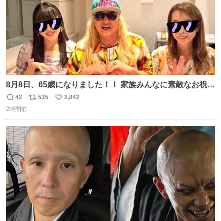
8月8日、65歳になりました！！ 家族みんなに素敵なお祝い
をしてもらいました！！ 実は今年、家族に怪我が続いてい
42
535
2,842
返
リ
い
て、 6月には娘が左膝を脱臼。 そして先月は、奥さまが同
2時間前
信
ポ
い
じく左膝を骨折し、手術・入院となりました。
数
ス
ね
ト
数
数