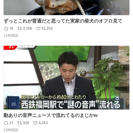
ずっとこれが普通だと思ってた実家の柴犬のオフロ見て
76
3,706
51,352
返
リ
い
21時間前
信
ポ
い
数
ス
ね
ト
数
数
動ありの音声ニュースで流れてるのまじかw
17
329
4,353
返
リ
い
15時間前
信
ポ
い