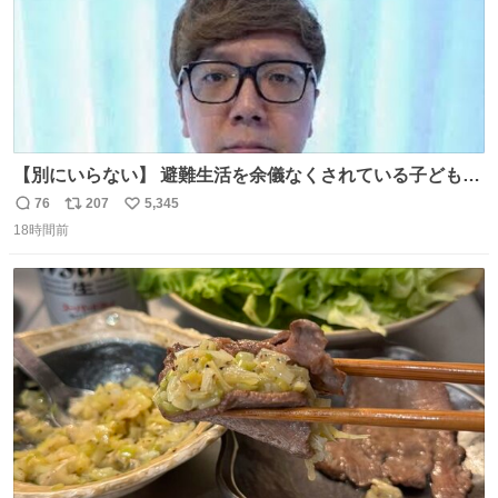
【別にいらない】 避難生活を余儀なくされている子どもた
ちのためにヒカキンボックス1000個を寄付させていただき
76
207
5,345
返
リ
い
ました
18時間前
信
ポ
い
数
ス
ね
ト
数
数