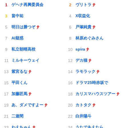
ゲヘナ再興委員会
ヴリトラ
畠中祐
X収益化
明日は勝つぞ
戸塚純貴
AI疑惑
林原めぐみさん
私立朝晴高校
spira
ミルキーウェイ
デカ猫
紫宮るな
ラモラック
平田くん
ドラマ25時赤坂で
加藤匠馬
カリスマハウスツアー
あ、ダメですよー
カトタク
二遊間
白井陽斗
わえちゃん
うたであえたら