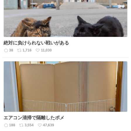
数
絶対に負けられない戦いがある
38
1,716
11,030
返
リ
い
信
ポ
い
数
ス
ね
ト
数
数
エアコン清掃で隔離したポメ
188
3,554
47,639
返
リ
い