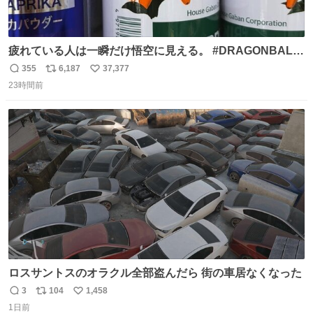
疲れている人は一瞬だけ悟空に見える。 #DRAGONBALL
#ドラゴンボール
355
6,187
37,377
返
リ
い
23時間前
信
ポ
い
数
ス
ね
ト
数
数
ロスサントスのオラクル全部盗んだら 街の車居なくなった
3
104
1,458
返
リ
い
1日前
信
ポ
い