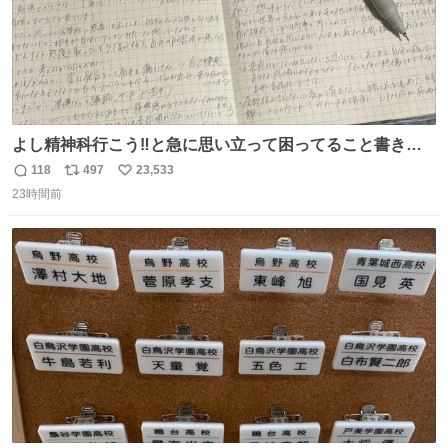
よし精神科行こう‼️と急に思い立って困ってること書き出
してたらペン止まらなくなってすごい勢いで埋まってワロ
118
497
23,533
返
リ
い
タ
23時間前
信
ポ
い
数
ス
ね
ト
数
数