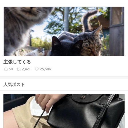
信
ポ
い
数
ス
ね
ト
数
数
主張してくる
50
2,421
25,586
返
リ
い
信
ポ
い
数
ス
ね
人気ポスト
ト
数
数