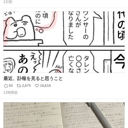
1日前
信
ポ
い
数
ス
ね
ト
数
数
最近、訃報を見ると思うこと
65
2,675
18,616
返
リ
い
12時間前
信
ポ
い
数
ス
ね
ト
数
数