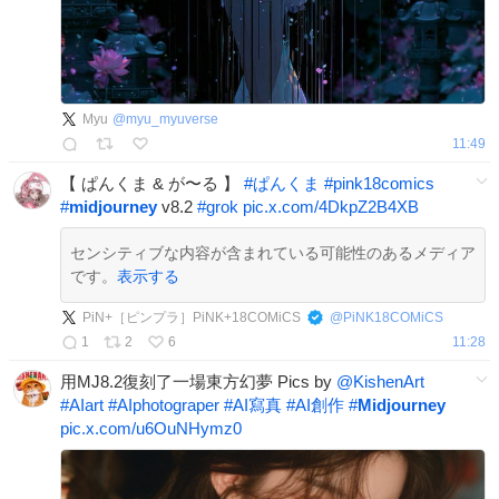
Myu
@
myu_myuverse
11:49
【 ぱんくま & が〜る 】
#
ぱんくま
#
pink18comics
#
midjourney
v8.2
#
grok
pic.x.com/4DkpZ2B4XB
センシティブな内容が含まれている可能性のあるメディア
です。
表示する
PiN+［ピンプラ］PiNK+18COMiCS
@
PiNK18COMiCS
1
2
6
11:28
用MJ8.2復刻了一場東方幻夢 Pics by
@KishenArt
#
AIart️️️️️️️️️️️️️️️️️️️️️️️️️️️️️️️️️️️️️️️️️️️️️️️️️️️
#
AIphotograper
#
AI寫真
#
AI創作
#
Midjourney
pic.x.com/u6OuNHymz0