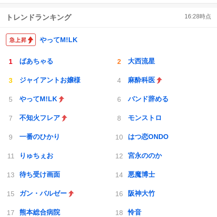
トレンドランキング
16:28
時点
やってM!LK
ばあちゃる
大西流星
ジャイアントお嬢様
麻酔科医
やってM!LK
バンド辞める
不知火フレア
モンストロ
一番のひかり
はつ恋ONDO
りゅちぇお
宮永ののか
待ち受け画面
悪魔博士
ガン・バルゼー
阪神大竹
熊本総合病院
怜音