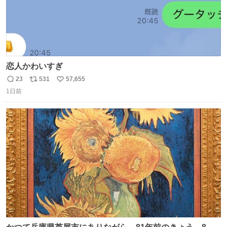
恋人かわいすぎ
23
531
57,655
返
リ
い
1日前
信
ポ
い
数
ス
ね
ト
数
数