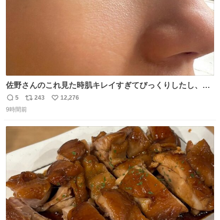
佐野さんのこれ見た時肌キレイすぎてびっくりしたし、や
はりアイドルって体型･肌管理すごすぎる
5
243
12,276
返
リ
い
9時間前
信
ポ
い
数
ス
ね
ト
数
数