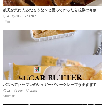
彼氏が気に入るだろうな〜と思って作ったら想像の何倍も
美味しい美味しい言ってくれて嬉しい
4
102
4,947
返
リ
い
1日前
信
ポ
い
数
ス
ね
ト
数
数
バズってたセブンのシュガーバタークレープうますぎて
7NOWで買い溜め🛒💭
11
100
2,981
返
リ
い
14時間前
信
ポ
い
数
ス
ね