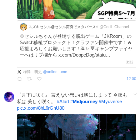
スズキセシル@セシル変身でメタバース⚡️
@Cecil_Channel
💠セシルちゃんが登場する脱出ゲーム「JKRoom」の
Switch移植プロジェクト！クラファン開催中です！🔥
応援よろしくお願いします！🙇✨ 🔻キャンプファイヤ
ーへはリプ欄から x.com/DoppeDog/statu…
3:32
梅澤 明史
@
online_ume
12:00
『月下に咲く』 言えない想いは胸にしまって 今夜も
私は 美しく咲く。
#
AIart
#
Midjourney
#
Myuverse
pic.x.com/8hL6rGhU80