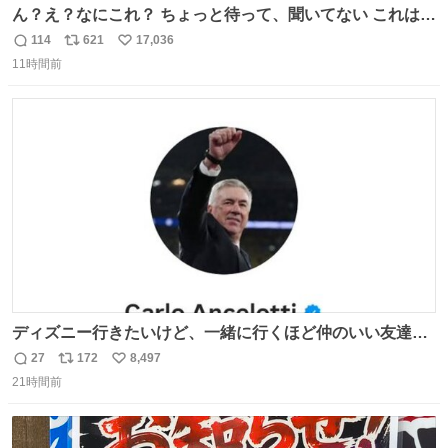
ん？え？なにこれ？ ちょっと待って、聞いてない これは販
売されているのもですか？
114
621
17,036
返
リ
い
11時間前
信
ポ
い
数
ス
ね
ト
数
数
ディズニー行きたいけど、一緒に行くほど仲のいい友達が
居ない… ほんでこれ
27
172
8,497
返
リ
い
21時間前
信
ポ
い
数
ス
ね
ト
数