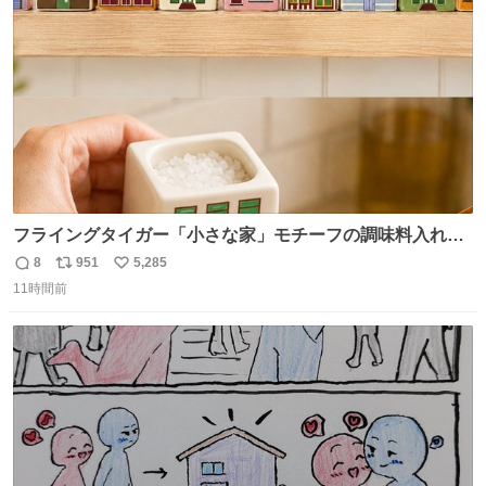
数
フライングタイガー「小さな家」モチーフの調味料入れ、
並べれば“デンマークの街並み”に ピンク・グリーン・テラ
8
951
5,285
返
リ
い
コッタの全9種 - fashion-press.net/news/149552
11時間前
信
ポ
い
数
ス
ね
ト
数
数