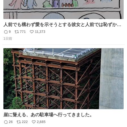
人前でも構わず愛を示そうとする彼女と人前では恥ずかし
いけど彼女を死ぬほど愛している彼氏 同士いませんか✋️
9
771
11,373
返
リ
い
1日前
信
ポ
い
数
ス
ね
ト
数
数
崖に聳える、あの駐車場へ行ってきました。
26
222
2,685
返
リ
い