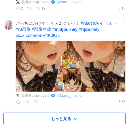
黒磁＠drug lovers
@
black_magnet
2
12
8:13
どっちにかける！？ｘ2 にゃっ！
#
AIart
#
AIイラスト
#
AI画像
#
画像生成
#
midjourney
#
nijijourney
pic.x.com/soEV4K0tG1
黒磁＠drug lovers
@
black_magnet
5:56
もっと見る