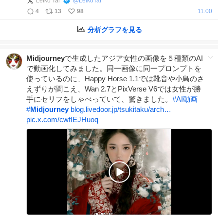
Leiko Tar
@
LeikoTar
4
13
98
11:00
分析グラフを見る
Midjourney
で生成したアジア女性の画像を５種類のAI
で動画化してみました。同一画像に同一プロンプトを
使っているのに、Happy Horse 1.1では靴音や小鳥のさ
えずりが聞こえ、Wan 2.7とPixVerse V6では女性が勝
手にセリフをしゃべっていて、驚きました。
#
AI動画
#
Midjourney
blog.livedoor.jp/tsukitaku/arch…
pic.x.com/cwfIEJHuoq