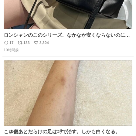
ロンシャンのこのシリーズ、なかなか安くならないのにセ
ール価格になってる🖤✨レザーなのが反則級にかわいい。
17
133
3,304
返
リ
い
持ってるだけでコーデが格上げされる。
19時間前
信
ポ
い
数
ス
ね
ト
数
数
こゆ傷あとだらけの足はｺﾘで治す。しかも白くなる。