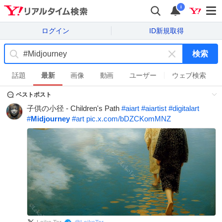
i
ログイン
ID新規取得
検索
キ
ー
話題
最新
画像
動画
ユーザー
ウェブ検索
ワ
ベストポスト
ー
ド
子供の小径 - Children's Path
#
aiart
#
aiartist
#
digitalart
を
#
Midjourney
#
art
pic.x.com/bDZCKomMNZ
消
す