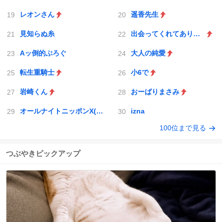
レオンさん
遥香先生
見知らぬ糸
出会ってくれてありがとう
Aッ倒的ぶろぐ
大人の純愛
転生重騎士
小6で
岩崎くん
おーばりまさみ
オールナイトニッポンX(クロス)
izna
100位まで見る
つぶやきピックアップ