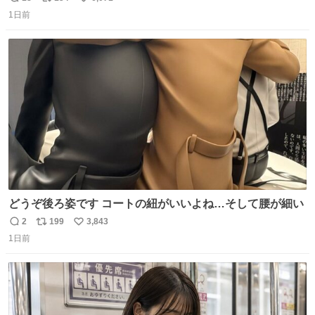
返
リ
い
1日前
信
ポ
い
数
ス
ね
ト
数
数
どうぞ後ろ姿です コートの紐がいいよね…そして腰が細い
2
199
3,843
返
リ
い
1日前
信
ポ
い
数
ス
ね
ト
数
数