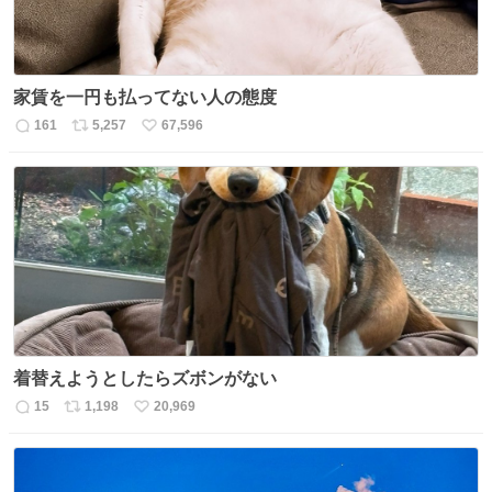
家賃を一円も払ってない人の態度
161
5,257
67,596
返
リ
い
信
ポ
い
数
ス
ね
ト
数
数
着替えようとしたらズボンがない
15
1,198
20,969
返
リ
い
信
ポ
い
数
ス
ね
ト
数