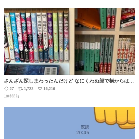
数
ス
ね
ト
数
数
さんざん探しまわったんだけど なにくわぬ顔で横からはえ
てた
27
1,722
16,216
返
リ
い
18時間前
信
ポ
い
数
ス
ね
ト
数
数