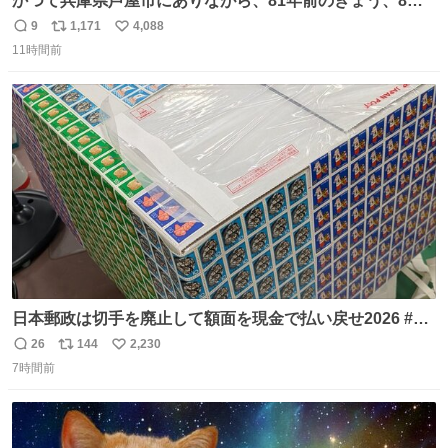
かつて兵庫県芦屋市にありながら、81年前のきょう、8月6
日の阪神大空襲の折に残念ながら焼失した、 #ゴッホ の幻
9
1,171
4,088
返
リ
い
の「 #ヒマワリ 」。 当館は、東京都にある武者小路実篤記
11時間前
信
ポ
い
念館にご協力いただき、当時発行されたカラー印刷画集よ
数
ス
ね
り陶板で原寸大に再現し、2014年より展示しています。 #
ト
数
数
大塚国際美術館
日本郵政は切手を廃止して額面を現金で払い戻せ2026 #日
本郵政 @JapanPostHD_PR
26
144
2,230
返
リ
い
7時間前
信
ポ
い
数
ス
ね
ト
数
数