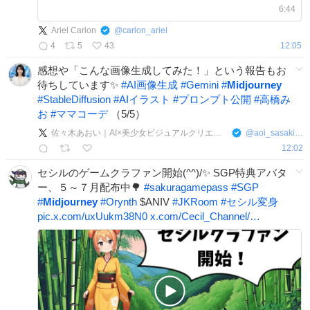
6:44
Ariel Carlon
@
carlon_ariel
4
5
43
12:05
感想や「こんな画像生成してみた！」という報告もお
待ちしています✨
#
AI画像生成
#
Gemini
#
Midjourney
#
StableDiffusion
#
AIイラスト
#
プロンプト公開
#
高橋み
お
#
ママコーデ
（5/5）
佐々木あおい｜AI×美少女ビジュアルクリエイター
@
aoi_sasaki_ai
12:02
セシルのゲームクラファン開始(^^)/✨ SGP特典アバタ
ー、５～７月配布中🌳
#
sakuragamepass
#
SGP
#
Midjourney
#
Orynth
$ANIV
#
JKRoom
#
セシル変身
pic.x.com/uxUukm38N0
x.com/Cecil_Channel/…