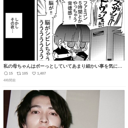
ト
数
数
私の母ちゃんはボーっとしていてあまり細かい事を気にし
ません。優秀な人の多い現代の価値観から見ると、あまり
15
105
1,407
返
リ
い
優秀な母親ではないかもしれません。でも、だからこそ、
4時間前
信
ポ
い
私はそういう母親が大好きです。今も昔もすごくリラック
数
ス
ね
スします。「優秀」と「良い」は別なんですよね。 1/2
ト
数
数