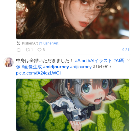
KishenArt
@
KishenArt
1
6
9:21
中身は全部いただきました！
#
AIart
#
AIイラスト
#
AI画
像
#
画像生成
#
midjourney
#
nijijourney
ｵﾅｶｲｯﾊﾟｲ
pic.x.com/fA24ezLWGi