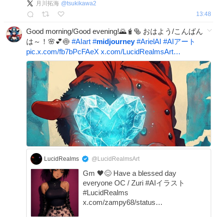
月川拓海
@
tsukikawa2
13:48
Good morning/Good evening!🌄🧋🥯 おはよう/こんばん
は～！🌸💕🍥
#
AIart
#
midjourney
#
ArielAI
#
AIアート
pic.x.com/fb7bPcFAeX
x.com/LucidRealmsArt…
LucidRealms
@LucidRealmsArt
Gm 🖤😊 Have a blessed day
everyone OC / Zuri #AIイラスト
#LucidRealms
x.com/zampy68/status…