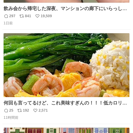
飲み会から帰宅した深夜、マンションの廊下にいらっしゃ
ったオニヤンマ様 まさかこんな都会でお会いできるなんて
297
841
19,509
返
リ
い
思っておらず大興奮しております かっこよすぎる 指を差し
1日前
信
ポ
い
伸べると乗ってきてくれたのでひとまず一緒に帰宅しまし
数
ス
ね
たが、飛ばないということは弱っていらっしゃるのでしょ
ト
数
数
うか…素敵すぎる
何回も言ってるけど、これ美味すぎんの！！！低カロリー
で満足感エグいから一生食べてる😭
25
192
2,571
返
リ
い
11時間前
信
ポ
い
数
ス
ね
ト
数