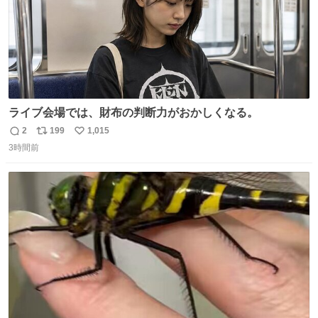
ライブ会場では、財布の判断力がおかしくなる。
2
199
1,015
返
リ
い
3時間前
信
ポ
い
数
ス
ね
ト
数
数