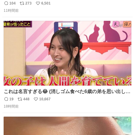
104
273
6,501
返
リ
い
11時間前
信
ポ
い
数
ス
ね
ト
数
数
これは名言すぎる😂 (消しゴム食べた6歳の弟を思い出しな
がら)
19
448
10,667
返
リ
い
18時間前
信
ポ
い
数
ス
ね
ト
数
数