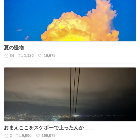
数
夏の怪物
34
1,120
16,675
返
リ
い
信
ポ
い
数
ス
ね
ト
数
数
おまえここをスケボーで上ったんか……
2
9,000
169,079
返
リ
い