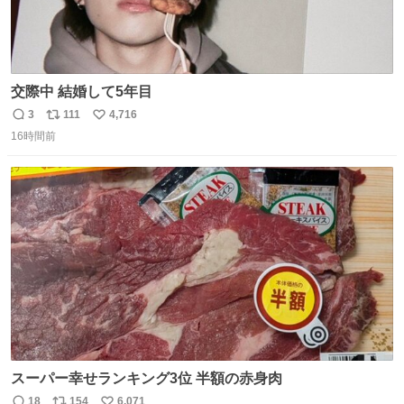
交際中 結婚して5年目
3
111
4,716
返
リ
い
16時間前
信
ポ
い
数
ス
ね
ト
数
数
スーパー幸せランキング3位 半額の赤身肉
18
154
6,071