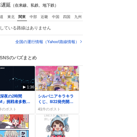
数
車遅延
（在来線、私鉄、地下鉄）
道
東北
関東
中部
近畿
中国
四国
九州
している路線はありません
全国の運行情報（Yahoo!路線情報）
SNSのバズまとめ
1:36
0
#深夜の2時間
シルバニアキラキラ
TM」挑戦者多数、
くじ、8/22発売開始
球音階で多彩な楽
でファン歓喜「やば
件のポスト
41
件のポスト
が続々披露
い」全店争奪戦が熱
い