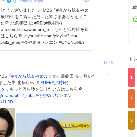
リー
@onenonly_tokyo
17:03
感
ございました ／ MBS『#今から親友やめ
』最終回 をご覧いただいた皆さまありがとうご
#REI(#沢村玲)
am.com/rei.sawamura_o… もっと沢村玲を知
ちら🔎 🔗youtube.com/playlist?list=…
aphil2_mbs #今やめ #ワンエン #ONENONLY
ト
17:03
MBS『
#
今から親友やめようか
』最終回 をご覧いた
1
した💐 北条和巳 役
#
REI
(
#
沢村玲
)
a_o…
もっと沢村玲を知りたい方はこちら🔎
@dramaphil2_mbs
#
今やめ
#
ワンエン
2
Dk1L9D
3