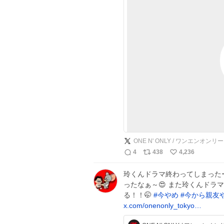
ONE N' ONLY / ワンエンオンリー
4
438
4,236
玲くんドラマ終わってしまった
ったなぁ～😍 また玲くんドラ
る！！🤭
#
今やめ
#
今から親友
x.com/onenonly_tokyo…