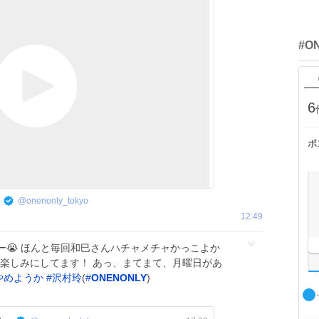
#O
6
ポ
@
onenonly_tokyo
12:49
ー😭 ほんと毎回和巳さんハチャメチャかっこよか
マ楽しみにしてます！ あっ、まてまて、月曜日があ
やめようか
#
沢村玲
(
#
ONENONLY
)