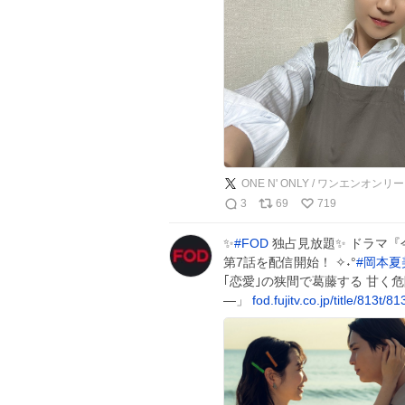
ONE N' ONLY / ワンエンオンリー
3
69
719
✨
#
FOD
独占見放題✨ ドラマ
第7話を配信開始！ ✧˖°
#
岡本夏
｢恋愛｣の狭間で葛藤する 甘く
―」
fod.fujitv.co.jp/title/813t/8