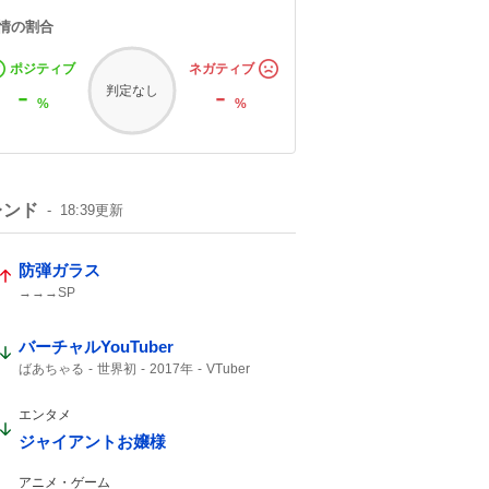
情の割合
ポジティブ
ネガティブ
-
-
判定なし
%
%
レンド
18:39
更新
防弾ガラス
→→→SP
バーチャルYouTuber
ばあちゃる
世界初
2017年
VTuber
デビュー
エンタメ
ジャイアントお嬢様
アニメ・ゲーム