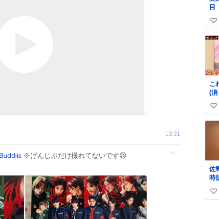
目
い
い
ね
数
こ
(
の
い
ら)
い
ね
13:31
数
Buddiis
※げんじぶだけ撮れてないです😣
佐
時
っ
い
り
肌
い
ね