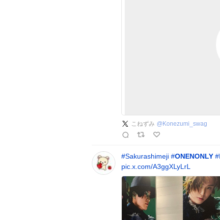
こねずみ
@
Konezumi_swag
#
Sakurashimeji
#
ONENONLY
#
pic.x.com/A3ggXLyLrL