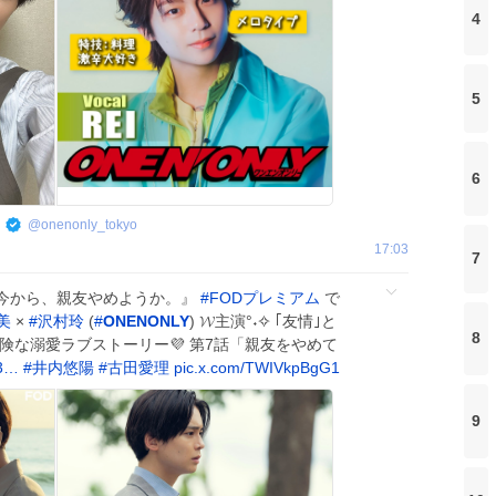
4
5
6
@
onenonly_tokyo
17:03
7
『今から、親友やめようか。』
#
FODプレミアム
で
美
×
#
沢村玲
(
#
ONENONLY
) 𝓦主演°˖✧ ｢友情｣と
8
危険な溺愛ラブストーリー💜 第7話「親友をやめて
13…
#
井内悠陽
#
古田愛理
pic.x.com/TWIVkpBgG1
9