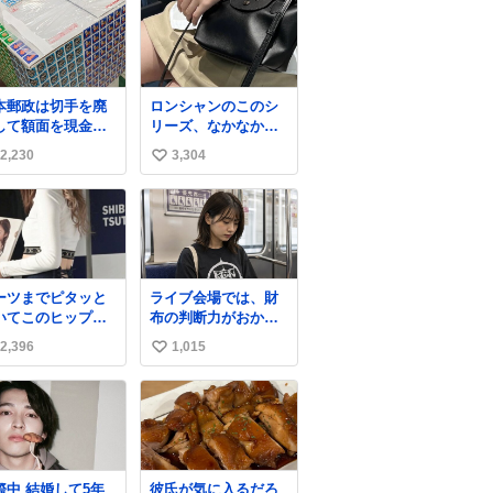
本郵政は切手を廃
ロンシャンのこのシ
して額面を現金で
リーズ、なかなか安
戻せ2026 #日本
くならないのにセー
2,230
3,304
い
政
ル価格になってる🖤
apanPostHD_PR
✨レザーなのが反則
い
級にかわいい。持っ
ね
てるだけでコーデが
数
格上げされる。
ーツまでピタッと
ライブ会場では、財
いてこのヒップラ
布の判断力がおかし
ン…強すぎる。
くなる。
2,396
1,015
い
い
ね
数
結婚して5年
彼氏が気に入るだろ