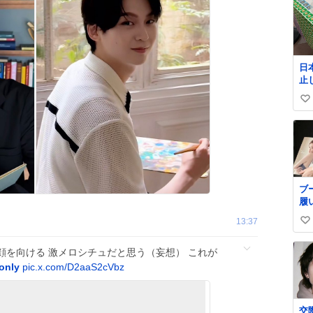
日
止
払い
い
郵
@J
い
ね
数
ブ
履
イ
13:37
い
い
顔を向ける 激メロシチュだと思う（妄想） これが
ね
only
pic.x.com/D2aaS2cVbz
数
交際中 