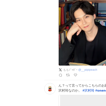
ももｼﾞｬｶﾞｰ
@
__pipipeach
ん？って言ってからこちらのお
沢村玲なのか。
#
沢村玲
#
onen