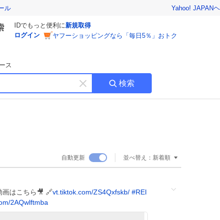
Yahoo! JAPAN
ヘ
ール
IDでもっと便利に
新規取得
ログイン
ヤフーショッピングなら「毎日5％」おトク
ース
検索
キ
ー
ワ
ー
ド
を
消
自動更新
並べ替え：
新着順
す
ou 動画はこちら🎥 🔗
vt.tiktok.com/ZS4Qxfskb/
#
REI
com/2AQwlftmba