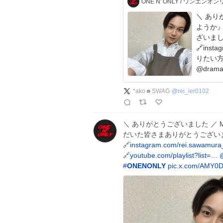
ONE N' ONLY / ワンエンオン
＼ ありがとう
ようか
ざいました💐 北条和巳 役 
🔗instagr
りたい方はこ
@dram
*ako☻SWAG
@
rei_ier0102
＼ ありがとうございました ／ 
だいた皆さまありがとうございま
🔗
instagram.com/rei.sawamur
🔗
youtube.com/playlist?list=…
#
ONENONLY
pic.x.com/AMY0