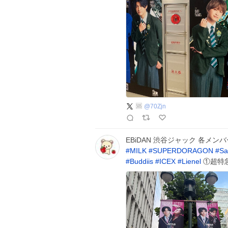
🆘
@
70Zjn
EBiDAN 渋谷ジャック 各メン
#
MILK
#
SUPERDORAGON
#
Sa
#
Buddiis
#
ICEX
#
Lienel
①超特