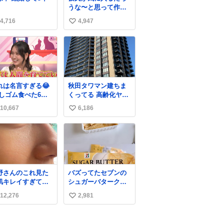
うな〜と思って作っ
たら想像の何倍も美
4,716
4,947
い
味しい美味しい言っ
てくれて嬉しい
い
ね
数
れは名言すぎる😂
秋田タワマン建ちま
消しゴム食べた6歳
くってる 高齢化ヤバ
弟を思い出しなが
すぎて駅前にコンパ
10,667
6,186
い
クトシティつくって
高齢者を住ませる考
い
えらしい 病院も全部
ね
駅前にある
数
野さんのこれ見た
バズってたセブンの
肌キレイすぎてび
シュガーバタークレ
くりしたし、やは
ープうますぎて
12,276
2,981
い
アイドルって体型･
7NOWで買い溜め🛒
管理すごすぎる
💭
い
ね