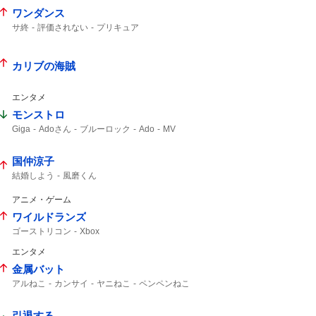
ワンダンス
サ終
評価されない
プリキュア
カリブの海賊
エンタメ
モンストロ
Giga
Adoさん
ブルーロック
Ado
MV
国仲涼子
結婚しよう
風磨くん
アニメ・ゲーム
ワイルドランズ
ゴーストリコン
Xbox
エンタメ
金属バット
アルねこ
カンサイ
ヤニねこ
ペンペンねこ
カンサイねこ
小林ゆう
スラムダンク
引退する