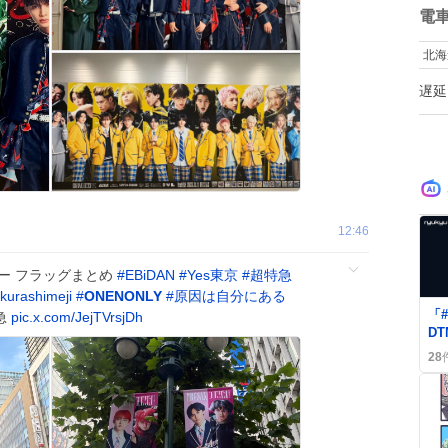
数
電
北海
遅延
12:46
バー フラッグまとめ
#
EBiDAN
#
Yes東京
#
超特急
kurashimeji
#
ONENONLY
#
原因は自分にある
「
急
pic.x.com/JejTVrsjDh
D
琉
28
曲