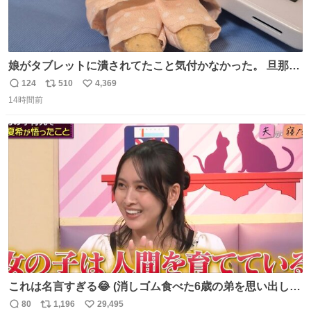
娘がタブレットに潰されてたこと気付かなかった。 旦那だ
けは娘の波長を感じ取れるから声出せずともSOSが伝わっ
124
510
4,369
返
リ
い
たらしい。 急いで旦那が救出して、泣きじゃくる娘に自分
14時間前
信
ポ
い
も謝って抱きしめようとしたら、ビンタされてしまった。
数
ス
ね
3回ほど。 小さい手だけど、地味に痛い。 その後、娘は旦
ト
数
数
那に泣きついてた。
これは名言すぎる😂 (消しゴム食べた6歳の弟を思い出しな
がら)
80
1,196
29,495
返
リ
い