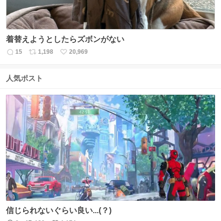
着替えようとしたらズボンがない
15
1,198
20,969
返
リ
い
信
ポ
い
数
ス
ね
人気ポスト
ト
数
数
信じられないぐらい良い...(？)