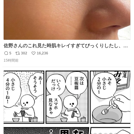
佐野さんのこれ見た時肌キレイすぎてびっくりしたし、や
はりアイドルって体型･肌管理すごすぎる
5
302
16,236
返
リ
い
15時間前
信
ポ
い
数
ス
ね
ト
数
数