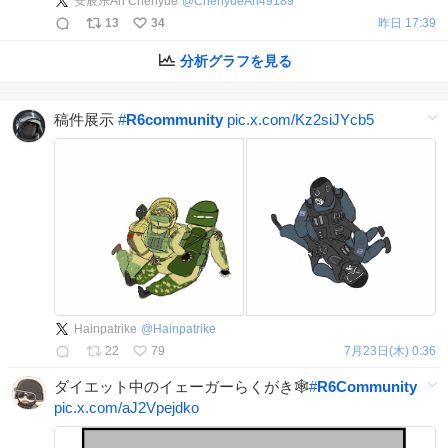
安辰乐An Chenyue
@
ChenyueAn49189
13
34
昨日 17:39
分析グラフを見る
稿件展示
#
R6community
pic.x.com/Kz2siJYcb5
Hainpatrike
@
Hainpatrike
22
79
7月23日(木) 0:36
ダイエット中のイェーガーらくがき🕸️
#
R6Community
pic.x.com/aJ2Vpejdko