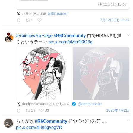
7月11日(土) 15:37
ハルヒ(Haruhi)
@
861gamer
1
7月12日(日) 15:37
#
RainbowSixSiege
#
R6Community
白でHIBANAを描
くというテーマ
pic.x.com/bMei4f0G6g
dontpeekchan👀どんぴちゃん
@
dontpeeksan
19
83
2026年7月2日
らくがき
#
R6Community
ﾎﾞｳｴｲｦｲｼﾞﾒﾇﾝﾃﾞ…
pic.x.com/dHs6gvogVR