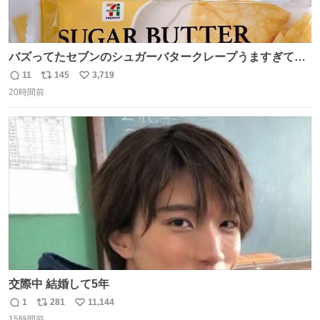
バズってたセブンのシュガーバタークレープうますぎて
7NOWで買い溜め🛒💭
11
145
3,719
返
リ
い
20時間前
信
ポ
い
数
ス
ね
ト
数
数
交際中 結婚して5年
1
281
11,144
返
リ
い
15時間前