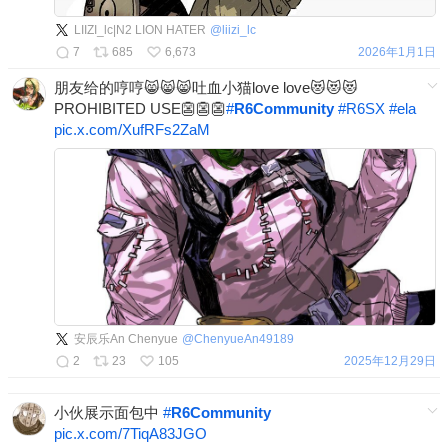
LIIZI_lc|N2 LION HATER
@
liizi_lc
7
685
6,673
2026年1月1日
朋友给的哼哼😸😸😸吐血小猫love love😻😻😻
PROHIBITED USE👺👺👺
#
R6Community
#
R6SX
#
ela
pic.x.com/XufRFs2ZaM
安辰乐An Chenyue
@
ChenyueAn49189
2
23
105
2025年12月29日
小伙展示面包中
#
R6Community
pic.x.com/7TiqA83JGO