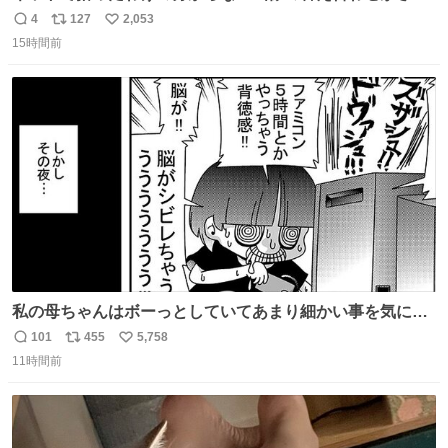
ていくw
4
127
2,053
返
リ
い
15時間前
信
ポ
い
数
ス
ね
ト
数
数
私の母ちゃんはボーっとしていてあまり細かい事を気にし
ません。優秀な人の多い現代の価値観から見ると、あまり
101
455
5,758
返
リ
い
優秀な母親ではないかもしれません。でも、だからこそ、
11時間前
信
ポ
い
私はそういう母親が大好きです。今も昔もすごくリラック
数
ス
ね
スします。「優秀」と「良い」は別なんですよね。 1/2
ト
数
数