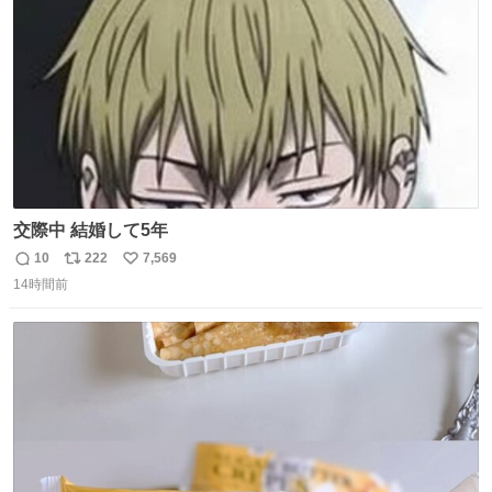
数
交際中 結婚して5年
10
222
7,569
返
リ
い
14時間前
信
ポ
い
数
ス
ね
ト
数
数