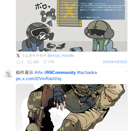
うなぎモヤモヤ
@
moya_moyatto
1
145
770
2026年4月26日
稿件展示
#
r6x
#
R6Community
#
tachanka
pic.x.com/l2VmRaoVnq