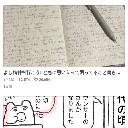
。だーれも写真撮ってなかったんだけどなぁ😵‍💫
数
ス
ね
ト
数
数
よし精神科行こう‼️と急に思い立って困ってること書き出
してたらペン止まらなくなってすごい勢いで埋まってワロ
131
574
26,954
返
リ
い
タ
1日前
信
ポ
い
数
ス
ね
ト
数
数