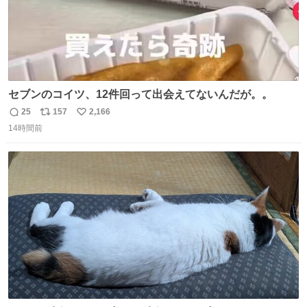
セブンのコイツ、12件回って出会えてないんだが。。
25
157
2,166
返
リ
い
14時間前
信
ポ
い
数
ス
ね
ト
数
数