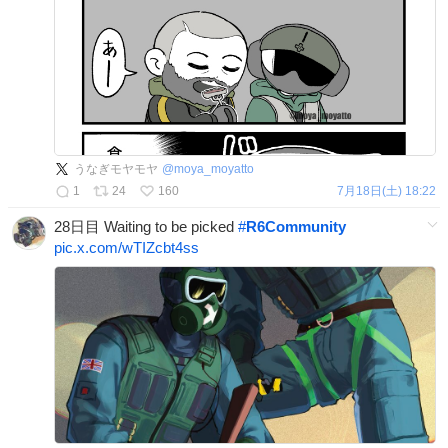
うなぎモヤモヤ
@
moya_moyatto
1
24
160
7月18日(土) 18:22
28日目 Waiting to be picked
#
R6Community
pic.x.com/wTIZcbt4ss