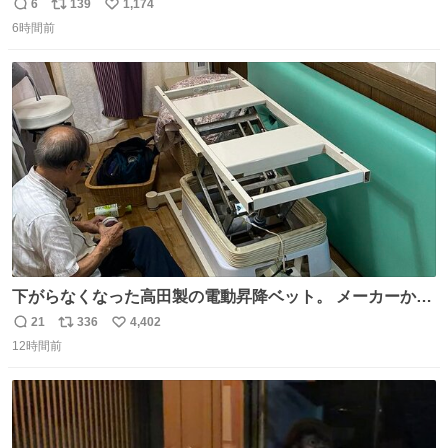
6
139
1,174
返
リ
い
6時間前
信
ポ
い
数
ス
ね
ト
数
数
下がらなくなった高田製の電動昇降ベット。 メーカーから
は、完全に見放されたんですが、 見事に85歳の父が治しま
21
336
4,402
返
リ
い
した。 うちの父は、トヨタカローラのボディをオート生産
12時間前
信
ポ
い
する、工業ロボットの製作者なんですが、 父が電動ベット
数
ス
ね
の配線をハンダで修理している横で、
ト
数
数