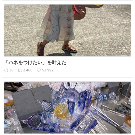
信
ポ
い
数
ス
ね
ト
数
数
「ハネをつけたい」を叶えた
38
2,460
52,992
返
リ
い
信
ポ
い
数
ス
ね
ト
数
数