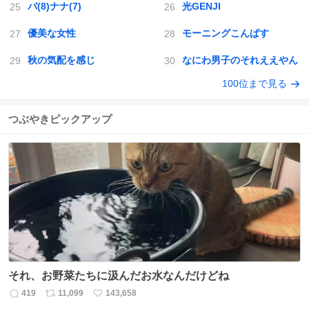
バ(8)ナナ(7)
光GENJI
優美な女性
モーニングこんぱす
秋の気配を感じ
なにわ男子のそれええやん
100位まで見る
つぶやきピックアップ
それ、お野菜たちに汲んだお水なんだけどね
419
11,099
143,658
返
リ
い