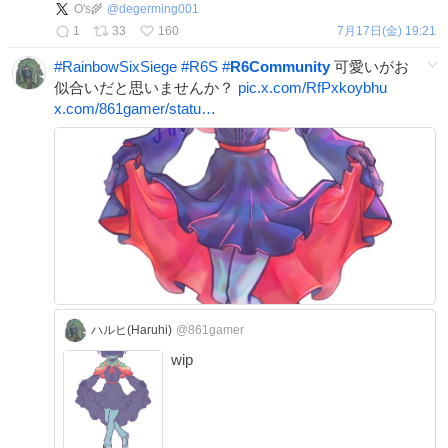
O's🌾
@
degerming001
1
33
160
7月17日(金) 19:21
#
RainbowSixSiege
#
R6S
#
R6Community
可愛いがお
似合いだと思いませんか？
pic.x.com/RfPxkoybhu
x.com/861gamer/statu…
ハルヒ(Haruhi)
@861gamer
wip