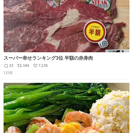
スーパー幸せランキング3位 半額の赤身肉
23
184
7,135
返
リ
い
1日前
信
ポ
い
数
ス
ね
ト
数
数