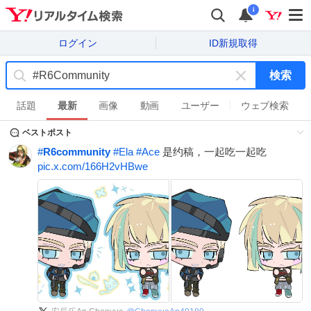
i
ログイン
ID新規取得
検索
キ
ー
話題
最新
画像
動画
ユーザー
ウェブ検索
ワ
ベストポスト
ー
ド
#
R6community
#
Ela
#
Ace
是约稿，一起吃一起吃
を
pic.x.com/166H2vHBwe
消
す