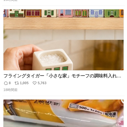
信
ポ
い
数
ス
ね
ト
数
数
フライングタイガー「小さな家」モチーフの調味料入れ、
並べれば“デンマークの街並み”に ピンク・グリーン・テラ
8
1,005
5,763
返
リ
い
コッタの全9種 - fashion-press.net/news/149552
18時間前
信
ポ
い
数
ス
ね
ト
数
数