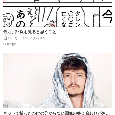
最近、訃報を見ると思うこと
81
3,175
22,827
返
リ
い
19時間前
信
ポ
い
数
ス
ね
ト
数
数
ネットで拾ったわけの分からない画像の答え合わせがされ