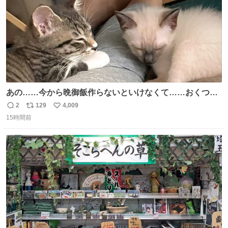
あの……今から晩御飯作らないといけなくて……おくつろ
ぎのところ申し訳ないのですが……あの………😥
2
129
4,009
返
リ
い
15時間前
信
ポ
い
数
ス
ね
ト
数
数