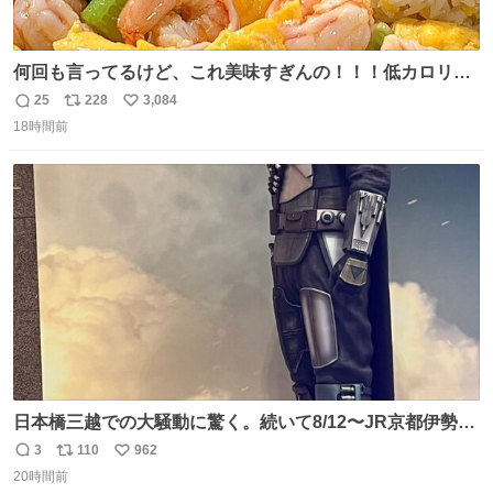
何回も言ってるけど、これ美味すぎんの！！！低カロリー
で満足感エグいから一生食べてる😭
25
228
3,084
返
リ
い
18時間前
信
ポ
い
数
ス
ね
ト
数
数
日本橋三越での大騒動に驚く。続いて8/12〜JR京都伊勢丹
でPOP UP STOREがオープンするとのこと…皆さんお怪
3
110
962
返
リ
い
我なくお買い物を🙏 写真は2026/5/21 ロードショーの前日
20時間前
信
ポ
い