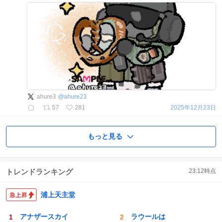
ahure3
@
ahure23
57
281
2025年12月23日
もっと見る
トレンドランキング
23:12
時点
浦上天主堂
アナザースカイ
ラウールは