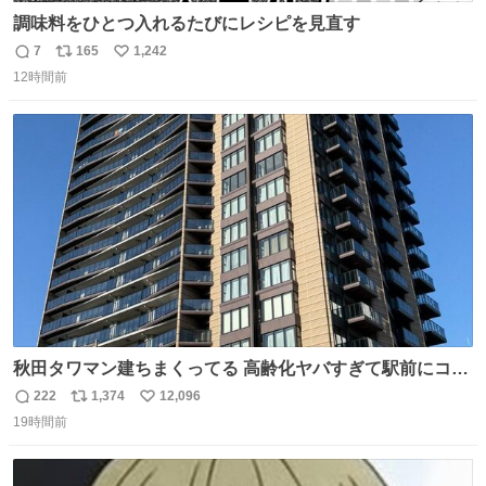
調味料をひとつ入れるたびにレシピを見直す
7
165
1,242
返
リ
い
12時間前
信
ポ
い
数
ス
ね
ト
数
数
秋田タワマン建ちまくってる 高齢化ヤバすぎて駅前にコン
パクトシティつくって高齢者を住ませる考えらしい 病院も
222
1,374
12,096
返
リ
い
全部駅前にある
19時間前
信
ポ
い
数
ス
ね
ト
数