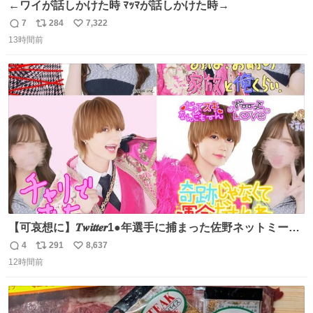
←ワイが話しかけた時 ﾏｯﾏが話しかけた時→
7
284
7,322
返
リ
い
13時間前
信
ポ
い
数
ス
ね
ト
数
数
【可哀想に】𝑻𝒘𝒊𝒕𝒕𝒆𝒓1●年選手に捕まった佐野ネットミーム
勇斗さんのコラボプリ
4
291
8,637
返
リ
い
12時間前
信
ポ
い
数
ス
ね
ト
数
数