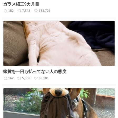
ガラス細工9カ月目
152
7,543
173,726
返
リ
い
信
ポ
い
数
ス
ね
ト
数
数
家賃を一円も払ってない人の態度
162
5,306
68,181
返
リ
い
信
ポ
い
数
ス
ね
ト
数
数