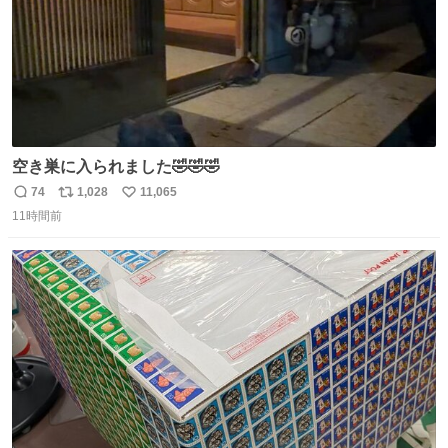
空き巣に入られました🤣🤣🤣
74
1,028
11,065
返
リ
い
11時間前
信
ポ
い
数
ス
ね
ト
数
数