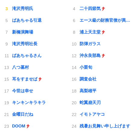
滝沢秀明氏
二十四節気
ばあちゃる引退
エース級の財務官僚が異例転出へ
新橋演舞場
浦上天主堂
滝沢秀明社長
防弾ガラス
ばあちゃるさん
沖永良部島
八つ墓村
小栗旬
耳をすませば
調査会社
今世は幸せ
高梨雄平
キンキンキラキラ
蛇翼崩天刃
金曜日だね
イモトアヤコ
DOOM
残暑お見舞い申し上げます