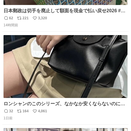
日本郵政は切手を廃止して額面を現金で払い戻せ2026 #日
本郵政 @JapanPostHD_PR
62
221
3,320
返
リ
い
14時間前
信
ポ
い
数
ス
ね
ト
数
数
ロンシャンのこのシリーズ、なかなか安くならないのにセ
ール価格になってる🖤✨レザーなのが反則級にかわいい。
32
164
4,061
返
リ
い
持ってるだけでコーデが格上げされる。
1日前
信
ポ
い
数
ス
ね