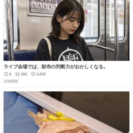
ト
数
数
ライブ会場では、財布の判断力がおかしくなる。
4
385
2,045
返
リ
い
10時間前
信
ポ
い
数
ス
ね
ト
数
数