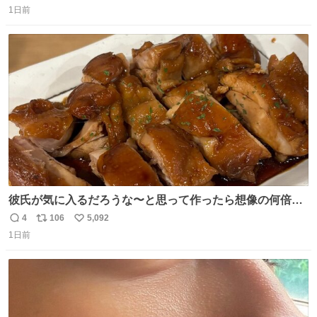
1日前
信
ポ
い
数
ス
ね
ト
数
数
彼氏が気に入るだろうな〜と思って作ったら想像の何倍も
美味しい美味しい言ってくれて嬉しい
4
106
5,092
返
リ
い
1日前
信
ポ
い
数
ス
ね
ト
数
数