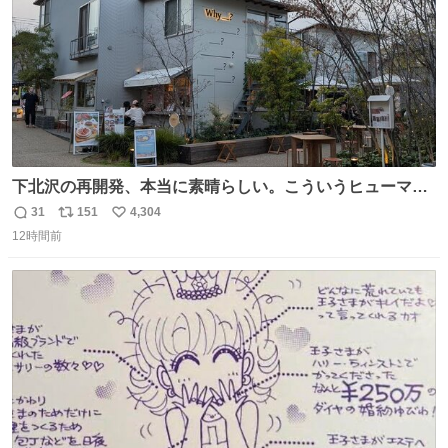
下北沢の再開発、本当に素晴らしい。こういうヒューマン
スケールの開発がいいんだよ。
31
151
4,304
返
リ
い
12時間前
信
ポ
い
数
ス
ね
ト
数
数