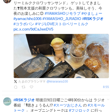
リーミルククロワッサンサンド」 ゲットしてきまし
た❣️熊本支援の和栗クロワッサンも。美味しそう、今
夜のお楽しみに😊
#
YAMASHOジモラブ
#
やましょー
#
yamachiho1006
#
YAMASHO_JLRADIO
#
RSKラジオ
#
コラボパン
#
マジLOVEストロベリーミルク
pic.x.com/9dCaJweDV5
たまのブラウンママ
@
kirararara100
8:55
#
RSKラジオ
明後日9日日曜ごご4時30分からは ラジオ
番組 「🕴️聴きょうるん!?
#
スーツおじさん
の
#
スモール
トーク
」 オープニングトークは
#
フジロック
に行っ