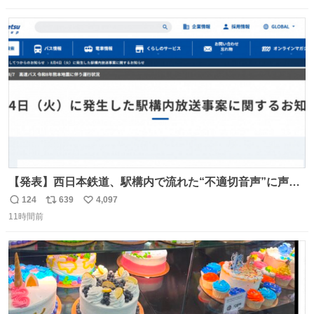
数
ス
ね
ト
数
数
【発表】西日本鉄道、駅構内で流れた“不適切音声”に声明
「被害届も検討」 news.livedoor.com/article/detail… 4日
124
639
4,097
返
リ
い
に西鉄福岡（天神）駅および薬院駅で発生した駅構内放送
11時間前
信
ポ
い
事案について声明を公表した。「第三者によって駅構内放
数
ス
ね
送設備に外部から不正に音声が流された可能性も含めて確
ト
数
数
認を実施」と説明した。