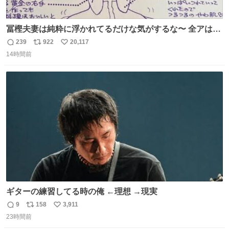
冨樫夫妻は純粋に浮かれてるだけな気がするな〜 全アはこ
こに自分の市場価値的なものを上乗せするので、 すっぴん
239
922
20,117
返
リ
い
＆寝起きのボサボサ頭でも「今日も可愛いね」が止まらな
14時間前
信
ポ
い
い。放っておくと永遠に髪撫でてきて作業進まない()
数
ス
ね
156cm40kg、年中日焼け止めとお友達の私より綺麗な手や
ト
数
数
めてもろて とか言う
ギターの練習してる時の俺 ←理想 →現実
9
158
3,911
返
リ
い
23時間前
信
ポ
い