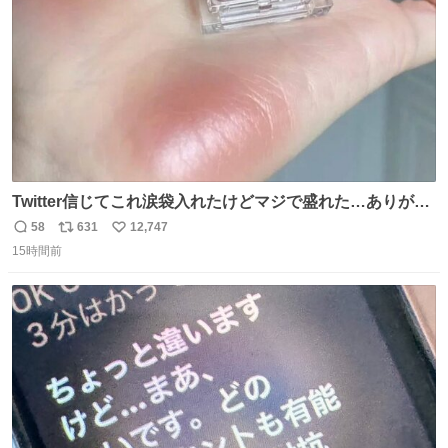
数
Twitter信じてこれ涙袋入れたけどマジで盛れた…ありがと
う…
58
631
12,747
返
リ
い
15時間前
信
ポ
い
数
ス
ね
ト
数
数