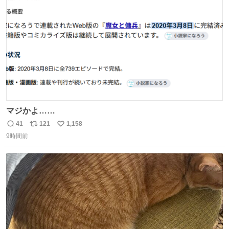
数
マジかよ……
41
121
1,158
返
リ
い
9時間前
信
ポ
い
数
ス
ね
ト
数
数