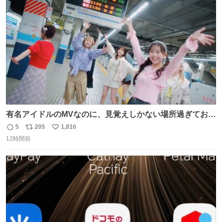
ト
数
数
有名アイドルのMVなのに、見覚えしかない場所過ぎておも
ろいな
5
205
1,816
返
リ
い
12時間前
信
ポ
い
数
ス
ね
ト
数
数