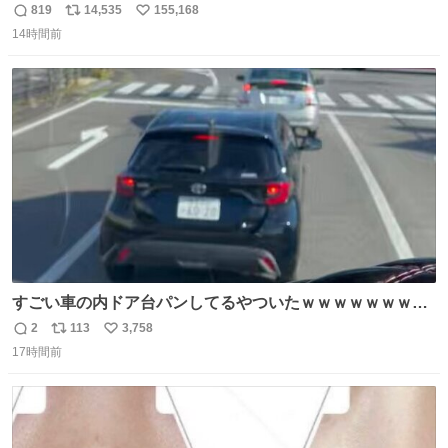
819
14,535
155,168
返
リ
い
14時間前
信
ポ
い
数
ス
ね
ト
数
数
すごい車の内ドア台パンしてるやついたｗｗｗｗｗｗｗｗ
ｗｗｗｗｗｗ
2
113
3,758
返
リ
い
17時間前
信
ポ
い
数
ス
ね
ト
数
数