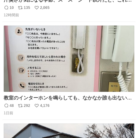
とにかくスッキリする。2年くらい前に #生活は踊る で紹
10
135
2,065
返
リ
い
介したやつ。おじさんにもおばさんにもオススメだ。ドラ
12時間前
信
ポ
い
ストに売ってるぞ。ドライシャンプーって書いてあるけど
数
ス
ね
汗拭きシートみたいなもの。耳裏襟足首筋がんがん拭いて
ト
数
数
汗臭不安を解消。
教室のインターホンを鳴らしても、なかなか誰も出ないこ
とがあります…。 もしかすると「電話の出方」に困ってい
48
292
4,176
返
リ
い
るのかもしれません。 そこで「何を話せばいいか」が見え
1日前
信
ポ
い
る手引きを用意して、安心して電話に出られるようにしま
数
ス
ね
す。 インターホンの応対も大切なコミュニケーションの学
ト
数
数
びです。