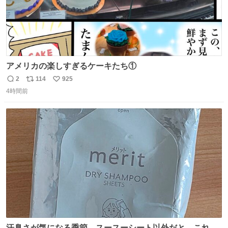
アメリカの楽しすぎるケーキたち①
2
114
925
返
リ
い
4時間前
信
ポ
い
数
ス
ね
ト
数
数
汗臭さが気になる季節、スースーシート以外だと、これが