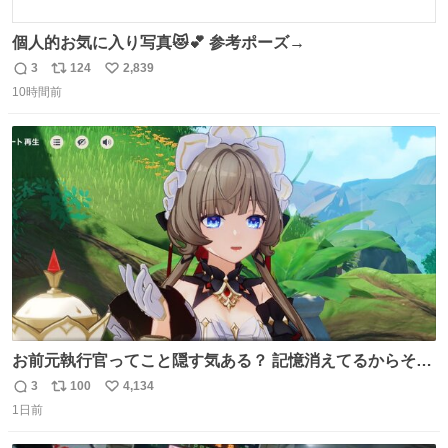
個人的お気に入り写真😻💕 参考ポーズ→
3
124
2,839
返
リ
い
10時間前
信
ポ
い
数
ス
ね
ト
数
数
お前元執行官ってこと隠す気ある？ 記憶消えてるからそん
な考えに至らないだろうけどさ…
3
100
4,134
返
リ
い
1日前
信
ポ
い
数
ス
ね