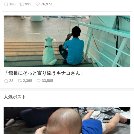
188
995
76,972
返
リ
い
信
ポ
い
数
ス
ね
ト
数
数
「館長にそっと寄り添うキナコさん」
28
2,365
33,585
返
リ
い
信
ポ
い
数
ス
ね
人気ポスト
ト
数
数