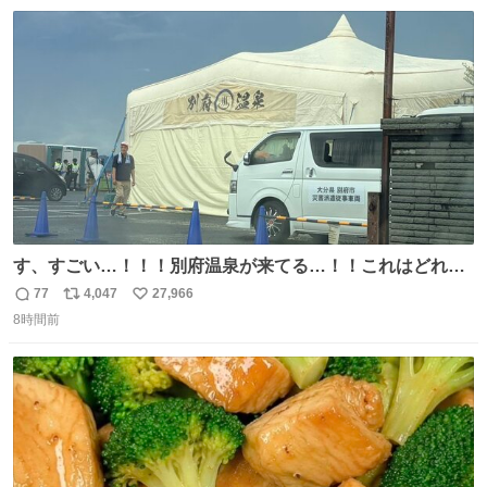
数
ス
ね
ト
数
数
す、すごい…！！！別府温泉が来てる…！！これはどれぐ
らい待つんだろう…
77
4,047
27,966
返
リ
い
8時間前
信
ポ
い
数
ス
ね
ト
数
数