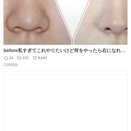
before私すぎてこれやりたいけど何をやったら右になれる
の
14
215
8,642
返
リ
い
23時間前
信
ポ
い
数
ス
ね
ト
数
数