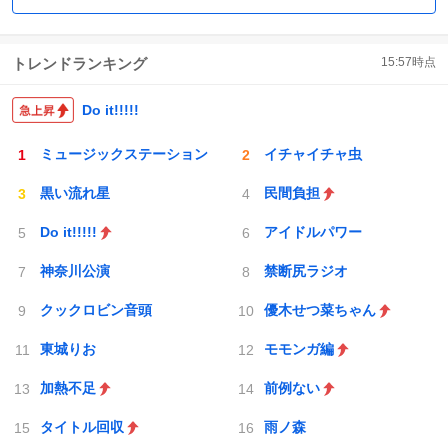
トレンドランキング
15:57
時点
Do it!!!!!
ミュージックステーション
イチャイチャ虫
黒い流れ星
民間負担
Do it!!!!!
アイドルパワー
神奈川公演
禁断尻ラジオ
クックロビン音頭
優木せつ菜ちゃん
東城りお
モモンガ編
加熱不足
前例ない
タイトル回収
雨ノ森