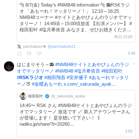
🐆 8/7(金) Today’s #NMB48 information 🐆 📻RSKラジ
オ 「あもーれ！マッタリーノ！」 12:10～16:25
NMB48コーナー #ケイトとあやぴょんのラジオでマッ
タリーノ！ 14:45頃～15:00頃放送 【出演メンバー】 #
桜田彩叶 #塩月希依音 みなさま、ぜひお聴きください
🎧 rsk.co.jp/radio/amore/
昨日 23:00
yanchakure🍀
@
yanchakure21
5:49
はじまりそう～📻️
#
NMB48ケイトとあやぴょんのラジ
オでマッタリーノ
#
NMB48
#
塩月希依音
#
桜田彩叶
#
RSKラジオ
#
相田翔吾
#
安井優子
#
あもーれマッタリ
ーノ
🍑
#
金曜あもーれ
x.com/_sakurada_ayak…
桜田彩叶
@_sakurada_ayaka
14:45〜 RSK さん #NMB48ケイトとあやぴょんのラジ
オでマッタリーノ 放送です 🪄 新人アナウンサーさん
が登場します！ 是非聴いて下さい！ 🖇️
radiko.jp/share/?t=20260…
3:03