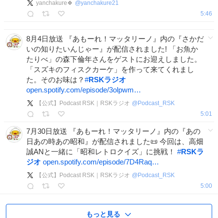
yanchakure🍀
@
yanchakure21
5:46
8月4日放送 『あもーれ！マッタリーノ』内の『さかだ
いの知りたいんじゃー』が配信されました! 「お魚か
たりべ」の森下倫年さんをゲストにお迎えしました。
「スズキのフィスクカーケ」を作って来てくれまし
た。そのお味は？
#
RSKラジオ
open.spotify.com/episode/3olpwm…
【公式】Podcast RSK｜RSKラジオ
@
Podcast_RSK
5:01
7月30日放送 『あもーれ！マッタリーノ』内の『あの
日あの時あの昭和』が配信されました📜 今回は、高畑
誠ANと一緒に「昭和レトロクイズ」に挑戦！
#
RSKラ
ジオ
open.spotify.com/episode/7D4Raq…
【公式】Podcast RSK｜RSKラジオ
@
Podcast_RSK
5:00
もっと見る