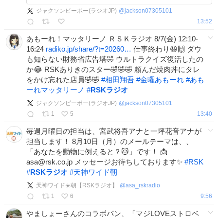
ジャクソンピーポー(ラジオJP)
@
jackson07305101
13:52
あもーれ！マッタリーノ ＲＳＫラジオ 8/7(金) 12:10-
16:24
radiko.jp/share/?t=20260…
仕事終わり😆🙌 ダウ
も知らない財務省広告塔🤣 ウルトラクイズ復活したの
か😂 RSKありきのスター🤣🤣🤣 頼んだ焼肉丼にタレ
をかけ忘れた店員🤣🤣
#
相田翔吾
#
金曜あもーれ
#
あも
ーれマッタリーノ
#
RSKラジオ
ジャクソンピーポー(ラジオJP)
@
jackson07305101
1
5
13:40
毎週月曜日の担当は、宮武将吾アナと一坪花音アナが
担当します！ 8月10日（月）のメールテーマは、、
「あなたを動物に例えると？🐱」です！ 📩
asa@rsk.co.jp メッセージお待ちしております✨
#
RSK
#
RSKラジオ
#
天神ワイド朝
天神ワイド☀️朝【RSKラジオ】
@
asa_rskradio
1
6
9:56
やましょーさんのコラボパン、「マジLOVEストロベ