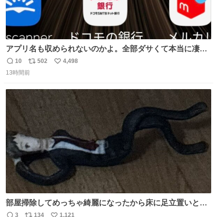
アプリ名も収められないのかよ。全部ダサくて本当に凄
い。 https://t.co/LemyLGyVkR
10
502
4,498
返
リ
い
13時間前
信
ポ
い
数
ス
ね
ト
数
数
部屋掃除してめっちゃ綺麗になったから床に足立置いとい
たら家族にまだゴミ残ってるよって言われて神
3
134
1,121