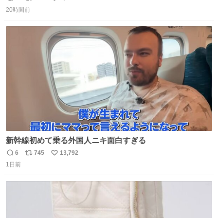
返
リ
い
20時間前
信
ポ
い
数
ス
ね
ト
数
数
新幹線初めて乗る外国人ニキ面白すぎる
6
745
13,792
返
リ
い
1日前
信
ポ
い
数
ス
ね
ト
数
数