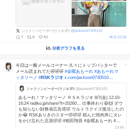
ジャクソンピーポー(ラジオJP)
@
jackson07305101
7
8
63
昨日 22:38
分析グラフを見る
今日は一般メールコーナー 久々にトップバッターで
メール読まれてた🤣🤣🤣
#
金曜あもーれ
#
あもーれマ
ッタリーノ
#
RSKラジオ
x.com/jackson0730510…
ジャクソンピーポー(ラジオJP)
@jackson07305101
あもーれ！マッタリーノ ＲＳＫラジオ 8/7(金) 12:10-
16:24 radiko.jp/share/?t=20260… 仕事終わり😆🙌 ダウ
も知らない財務省広告塔🤣 ウルトラクイズ復活したの
か😂 RSKありきのスター🤣🤣🤣 頼んだ焼肉丼にタレ
をかけ忘れた店員🤣🤣 #相田翔吾 #金曜あもーれ #あ
もーれマッタリーノ #RSKラジオ
13:40