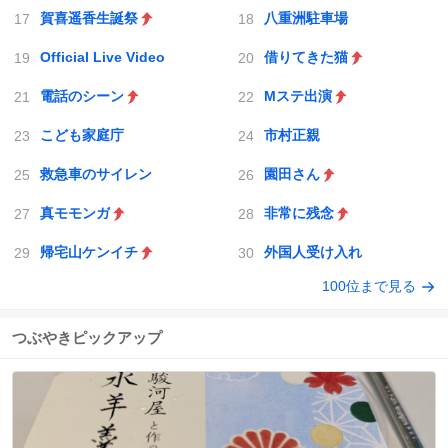
賀喜遥香生誕祭
八重洲駐車場
Official Live Video
借りてきた猫
電話のシーン
Mステ出演
こども家庭庁
市村正親
救急車のサイレン
園田さん
真モモンガ
非常に残念
帰宅山ケンイチ
外国人受け入れ
100位まで見る
つぶやきピックアップ