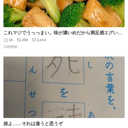
これマジでうっっまい。味が濃いめだから満足感エグいし
1週間で3キロ痩せた😭
10
200
2,414
返
リ
い
12時間前
信
ポ
い
数
ス
ね
ト
数
数
娘よ……それは違うと思うぞ