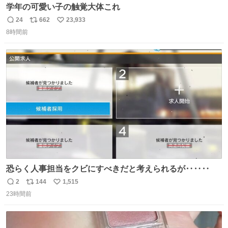
学年の可愛い子の触覚大体これ
24
662
23,933
返
リ
い
8時間前
信
ポ
い
数
ス
ね
ト
数
数
恐らく人事担当をクビにすべきだと考えられるが‥‥‥
2
144
1,515
返
リ
い
23時間前
信
ポ
い
数
ス
ね
ト
数