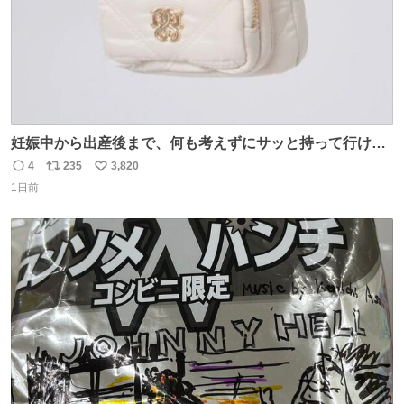
妊娠中から出産後まで、何も考えずにサッと持って行ける
ようなショルダーバッグが欲しいな〜と思っていたのだけ
4
235
3,820
返
リ
い
ど snidelでめちゃくちゃピッタリなものを見つけたので買
1日前
信
ポ
い
った！✨ スマホと小物とペットボトルが入るの最高すぎる
数
ス
ね
🥹 しかもスマホ入れ独立してるしファスナーない！地味に
ト
数
数
嬉しいやつ！！！