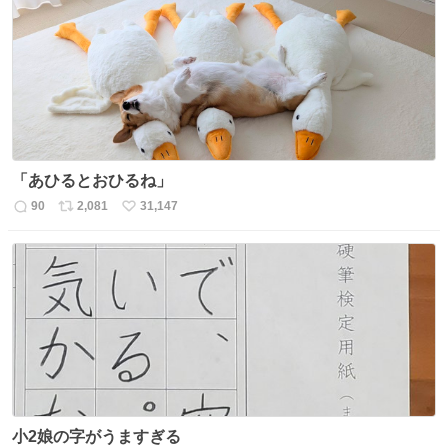
数
ス
ね
ト
数
数
「あひるとおひるね」
90
2,081
31,147
返
リ
い
信
ポ
い
数
ス
ね
ト
数
数
小2娘の字がうますぎる