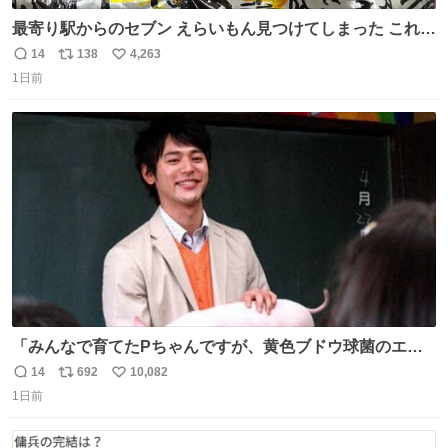
最寄り駅からのセブン えらいもん見つけてしまった これ売
ってくれへんかな… #浅井健一 #ポテチ #ロックの名盤
14
138
4,263
返
リ
い
1日前
信
ポ
い
数
ス
ね
ト
数
数
「みんなで育てたPちゃんですが、黄色ブドウ球菌のエン
テロトキシン（耐熱性毒素）が検出されたので、議論する
14
692
10,082
返
リ
い
までもなく処分が決まりました」
1日前
信
ポ
い
数
ス
ね
ト
数