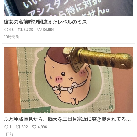
彼女の名前呼び間違えたレベルのミス
68
2,723
34,906
返
リ
い
10時間前
信
ポ
い
数
ス
ね
ト
数
数
ふと冷蔵庫見たら、脳天を三日月宗近に突き刺されてるく
りまんじゅうパイセンが
1
392
4,996
返
リ
い
1日前
信
ポ
い