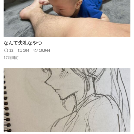
なんて失礼なやつ
12
164
10,944
返
リ
い
17時間前
信
ポ
い
数
ス
ね
ト
数
数