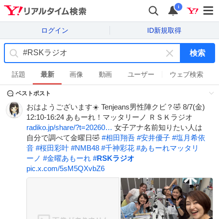
i
ログイン
ID新規取得
検索
キ
ー
話題
最新
画像
動画
ユーザー
ウェブ検索
ワ
ベストポスト
ー
ド
おはようございます☀️ Tenjeans男性陣クビ？🤣 8/7(金)
を
12:10-16:24 あもーれ！マッタリーノ ＲＳＫラジオ
消
radiko.jp/share/?t=20260…
女子アナ名前知りたい人は
す
自分で調べて金曜日🤣
#
相田翔吾
#
安井優子
#
塩月希依
音
#
桜田彩叶
#
NMB48
#
千神彩花
#
あもーれマッタリ
ーノ
#
金曜あもーれ
#
RSKラジオ
pic.x.com/5sM5QXvbZ6