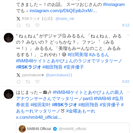
てきました～！のお話。 スーツおじさんの
#
Instagram
でも ↓
instagram.com/p/DbQEpibJrxM/…
RSKラジオ【公式】
@
radio_rsk
8:12
″ ねぇねぇ″ がデジャブ🤔 みるるん 「ねぇねぇ、みる
の？ みないの？ どっちかな？」 ファン 「（みる
ー！）」 みるるん 「美瑠もみーんなのこと、みるみ
るする！」 これやわ！😅
#
白間美瑠
#
みるるん
#
NMB48ケイトとあやぴょんのラジオでマッタリーノ
#
RSKラジオ
#
相田翔吾
#
安井優子
yanchakure🍀
@
yanchakure21
6:02
はじまった～📻️🎶
#
NMB48ケイトとあやぴょんの新人
アナウンサーさんでマッタリーノpart3
#
NMB48
#
塩月
希依音
#
桜田彩叶
#
RSKラジオ
#
相田翔吾
#
安井優子
#
あもーれマッタリーノ
🍑
#
金曜あもーれ
x.com/nmb48_official…
NMB48 Official
@nmb48_official