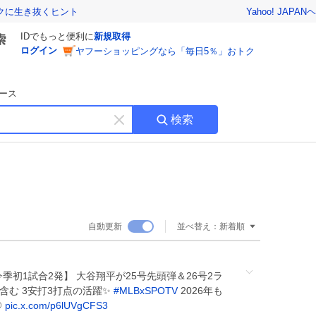
Yahoo! JAPAN
ヘ
トクに生き抜くヒント
IDでもっと便利に
新規取得
ログイン
ヤフーショッピングなら「毎日5％」おトク
ース
検索
キ
ー
ワ
ー
ド
を
消
自動更新
並べ替え：
新着順
す
翔平 今季初1試合2発】 大谷翔平が25号先頭弾＆26号2ラ
を含む 3安打3打点の活躍✨
#
MLBxSPOTV
2026年も
️
pic.x.com/p6lUVgCFS3