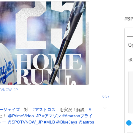
#S
0
ポ
TVNOW_JP
0:57
ージェイズ
対
#
アストロズ
を実況！解説
#
た！
@PrimeVideo_JP
#
アマゾン
#
Amazonプライ
ャー
@SPOTVNOW_JP
#
MLB
@BlueJays
@astros