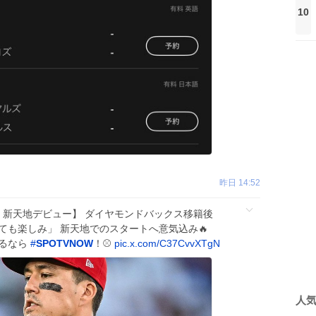
10
昨日 14:52
ートバー 新天地デビュー】 ダイヤモンドバックス移籍後
とても楽しみ」 新天地でのスタートへ意気込み🔥
観るなら
#
SPOTVNOW
！⚾️
pic.x.com/C37CvvXTgN
人