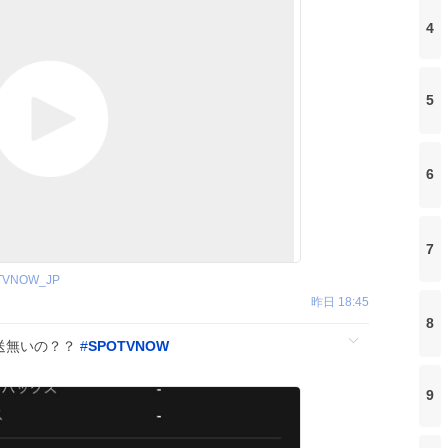
4
5
6
7
TVNOW_JP
昨日 18:45
8
放送無いの？？
#
SPOTVNOW
9