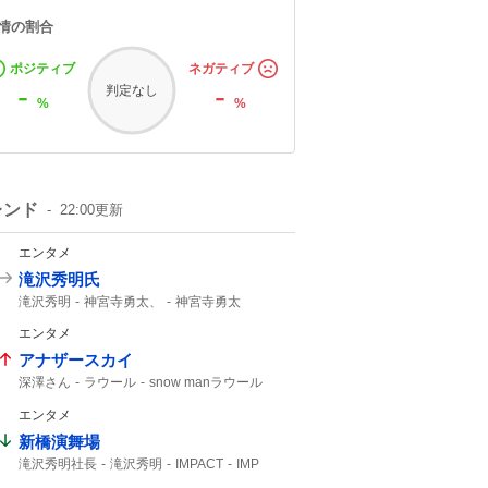
情の割合
ポジティブ
ネガティブ
-
-
判定なし
%
%
レンド
22:00
更新
エンタメ
滝沢秀明氏
滝沢秀明
神宮寺勇太、
神宮寺勇太
Number_i
エンタメ
アナザースカイ
深澤さん
ラウール
snow manラウール
ふかラウ
エンタメ
新橋演舞場
滝沢秀明社長
滝沢秀明
IMPACT
IMP
主演舞台
TOBE
IMP.
椿泰我
サンスポ