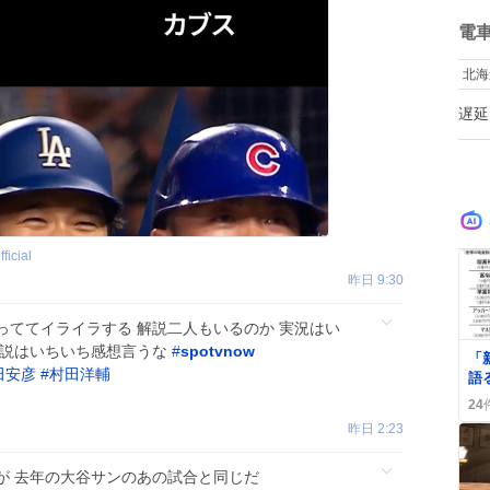
て
ね
数
電
北海
遅延
ficial
昨日 9:30
っててイライラする 解説二人もいるのか 実況はい
0
解説はいちいち感想言うな
#
spotvnow
「
田安彦
#
村田洋輔
語
大
24
が
昨日 2:23
が 去年の大谷サンのあの試合と同じだ