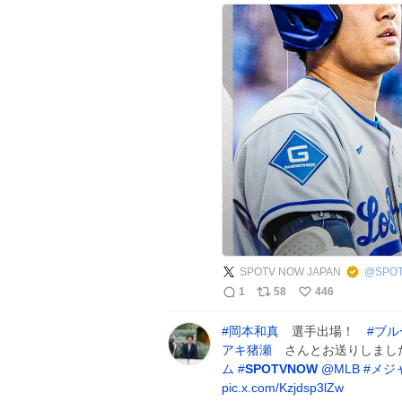
SPOTV NOW JAPAN
@
SPO
1
58
446
#
岡本和真
選手出場！
#
ブル
アキ猪瀬
さんとお送りしまし
ム
#
SPOTVNOW
@MLB
#
メジ
pic.x.com/Kzjdsp3lZw