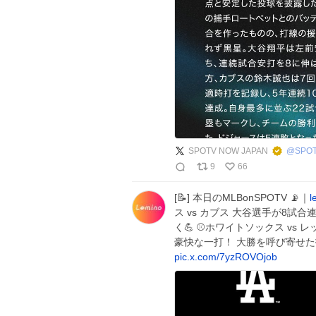
SPOTV NOW JAPAN
@
SPO
9
66
[📝] 本日のMLBonSPOTV 📡｜
l
ス vs カブス 大谷選手が8試
く💪 ⚾ホワイトソックス vs
豪快な一打！ 大勝を呼び寄せた
pic.x.com/7yzROVOjob