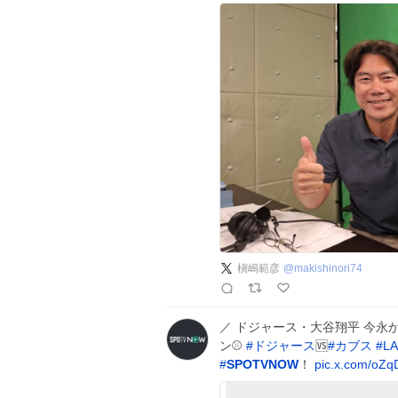
槇嶋範彦
@
makishinori74
／ ドジャース・大谷翔平 今永から
ン⚾️
#
ドジャース
🆚
#
カブス
#
L
#
SPOTVNOW
！
pic.x.com/oZ