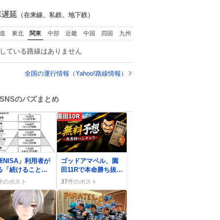
た。
ね
数
車遅延
（在来線、私鉄、地下鉄）
道
東北
関東
中部
近畿
中国
四国
九州
している路線はありません
全国の運行情報（Yahoo!路線情報）
SNSのバズまとめ
0
新NISA」利用者が
ゴッドアマベル、園
る「続けることが
田11Rで本命勝ち抜き
事」積立増加の声
高配当！ファン歓喜
件のポスト
37
件のポスト
広がる
の声続出