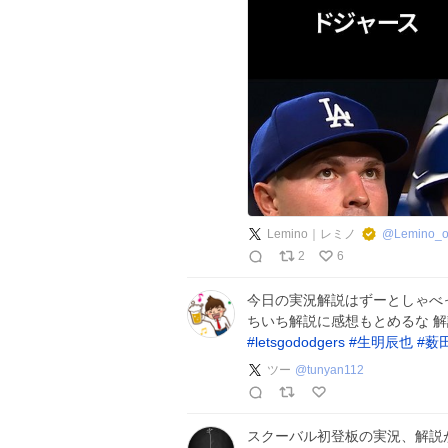
Lemino｜レミノ
@
Lemino_of
2
6
今日の実況解説はずーとしゃべ
ちいち解説に感想もとめるな 
#
letsgododgers
#
生明辰也
#
薮
ツー
@
tunyan112
スクーバル初登板の実況、解説