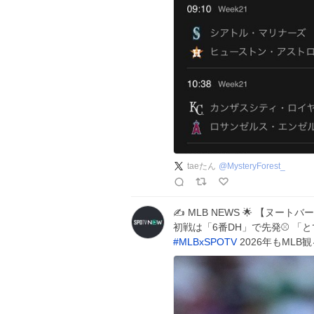
taeたん
@
MysteryForest_
✍️ MLB NEWS 🌟 【ヌ
初戦は「6番DH」で先発⚾️ 「
#
MLBxSPOTV
2026年もMLB