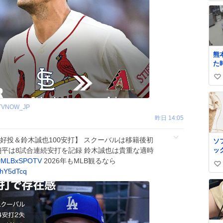
熊
た
の
い
い
ぎ
い
x.
ね
TVNOW_JP
tu
数
ne
昨日 14:05
we
#
クーバル好投＆鈴木誠也100安打】 スクーバルは移籍後初
ソ
谷翔平は8試合連続安打を記録 鈴木誠也は貴重な適時
ッ
#
MLBxSPOTV
2026年もMLB観るなら
い
ThY5dTcq
い
ね
数