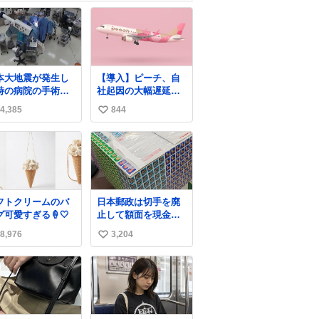
本大地震が発生し
【導入】ピーチ、自
時の病院の手術室
社起因の大幅遅延・
映像が公開されて
欠航に「補償」開始
4,385
844
い
たがとにかく怖す
へ
る
news.livedoor.com/
い
com/nhk_news/sta
article/detail… 同社
ね
…
に起因する理由によ
数
ws.web.nhk/news
って大幅遅延や欠航
b/na/na-… #熊本
が発生した場合、乗
大地震 #手術室
客が負担した宿泊費
フトクリームのバ
日本郵政は切手を廃
や交通費を、領収書
グ可愛すぎる🍦🤍
止して額面を現金で
の事後申請に基づ
払い戻せ2026 #日本
き、国内線は1人あた
8,976
3,204
い
郵政
り上限1万円、国際線
@JapanPostHD_PR
い
は上限2万円まで支払
う。
ね
数