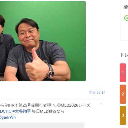
感
ト
1
昨日 23:14
2
初HR！第25号先頭打者弾 ＼ ⚾️MLB2026シーズ
ADCHC
#
大谷翔平
毎日MLB観るなら
3
qDgadrWh