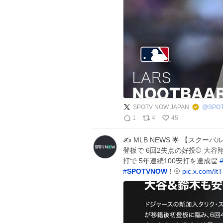
SPOTV NOW JAPAN
@
SPO
1
4
45
✍️ MLB NEWS 🌟 【ス
登板で 6回2失点の好投⚾️ 大
打で 5年連続100安打を達成👏
#
SPOTVNOW
！⚾️
pic.x.com/It