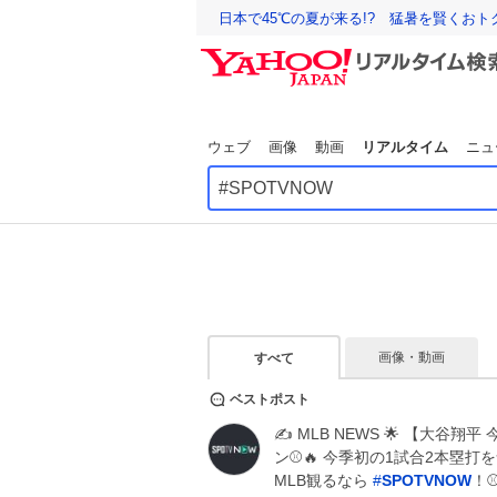
日本で45℃の夏が来る!? 猛暑を賢くお
ウェブ
画像
動画
リアルタイム
ニュ
画像・動画
すべて
ベストポスト
✍️ MLB NEWS 🌟 【大谷
ン⚾️🔥 今季初の1試合2本塁打
MLB観るなら
#
SPOTVNOW
！⚾