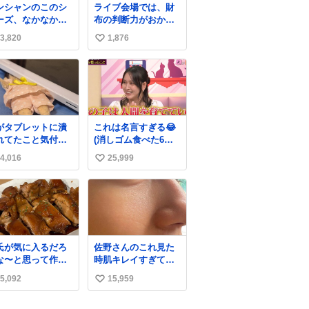
ンシャンのこのシ
ライブ会場では、財
ーズ、なかなか安
布の判断力がおかし
ならないのにセー
くなる。
3,820
1,876
い
価格になってる🖤
レザーなのが反則
い
にかわいい。持っ
ね
るだけでコーデが
数
上げされる。
がタブレットに潰
これは名言すぎる😂
れてたこと気付か
(消しゴム食べた6歳
かった。 旦那だけ
の弟を思い出しなが
4,016
25,999
い
娘の波長を感じ取
ら)
るから声出せずと
い
SOSが伝わったら
ね
い。 急いで旦那が
数
出して、泣きじゃ
る娘に自分も謝っ
抱きしめようとし
氏が気に入るだろ
佐野さんのこれ見た
ら、ビンタされて
な〜と思って作っ
時肌キレイすぎてび
まった。3回ほど。
ら想像の何倍も美
っくりしたし、やは
さい手だけど、地
5,092
15,959
い
しい美味しい言っ
りアイドルって体型･
に痛い。 その後、
くれて嬉しい
肌管理すごすぎる
い
は旦那に泣きつい