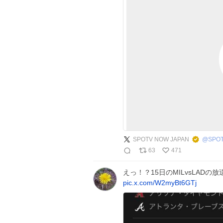
SPOTV NOW JAPAN
@
SPO
63
471
えっ！？15日のMILvsLADの
pic.x.com/W2myBt6GTj