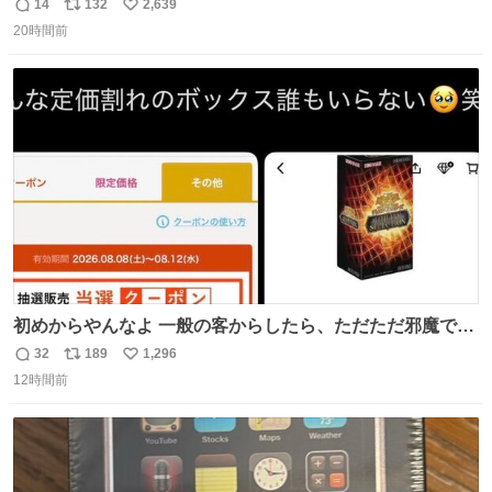
機に入れられないので、大体こんな感じで浸け置きした後
14
132
2,639
返
リ
い
に手洗い…
20時間前
信
ポ
い
数
ス
ね
ト
数
数
初めからやんなよ 一般の客からしたら、ただただ邪魔でし
かないのよ
32
189
1,296
返
リ
い
12時間前
信
ポ
い
数
ス
ね
ト
数
数