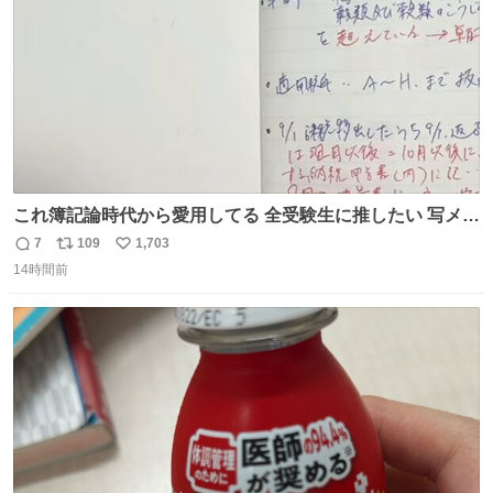
これ簿記論時代から愛用してる 全受験生に推したい 写メし
たとこ、ピーーてレシートよりひと回り大きいサイズくら
7
109
1,703
返
リ
い
いで、シールで出てくるからペターって貼って間違ったと
14時間前
信
ポ
い
こメモメモして持ち歩いてるの 便利だから使って 回し者で
数
ス
ね
もPRでもないよ
ト
数
数