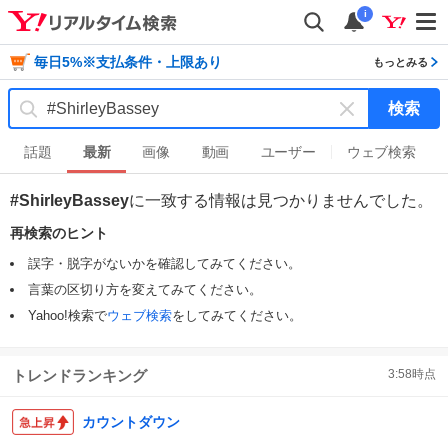
i
毎日5%※支払条件・上限あり
もっとみる
検索
キ
ー
話題
最新
画像
動画
ユーザー
ウェブ検索
ワ
ー
#ShirleyBassey
に一致する情報は見つかりませんでした。
ド
再検索のヒント
を
消
誤字・脱字がないかを確認してみてください。
す
言葉の区切り方を変えてみてください。
Yahoo!検索で
ウェブ検索
をしてみてください。
トレンドランキング
3:58
時点
カウントダウン