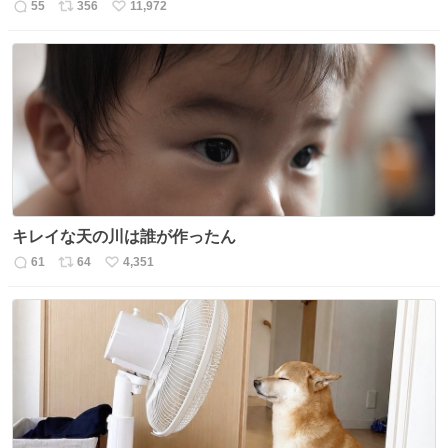
55
356
11,972
返
リ
い
信
ポ
い
数
ス
ね
ト
数
数
キレイな天の川は誰が作ったん
61
64
4,351
返
リ
い
信
ポ
い
数
ス
ね
ト
数
数