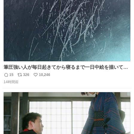
ほしい #DMMバヌーシ
ト
数
数
筆圧強い人が毎日起きてから寝るまで一日中絵を描いてる
とこうなる。 異常事態です。
15
326
10,246
返
リ
い
14時間前
信
ポ
い
数
ス
ね
ト
数
数