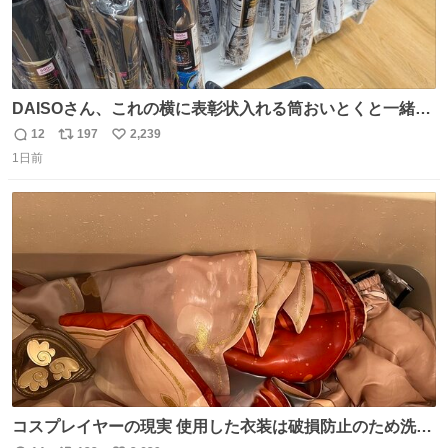
DAISOさん、これの横に表彰状入れる筒おいとくと一緒に
売れますのでご検討下さい
12
197
2,239
返
リ
い
1日前
信
ポ
い
数
ス
ね
ト
数
数
コスプレイヤーの現実 使用した衣装は破損防止のため洗濯