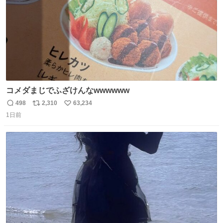
コメダまじでふざけんなwwwwww
498
2,310
63,234
返
リ
い
1日前
信
ポ
い
数
ス
ね
ト
数
数