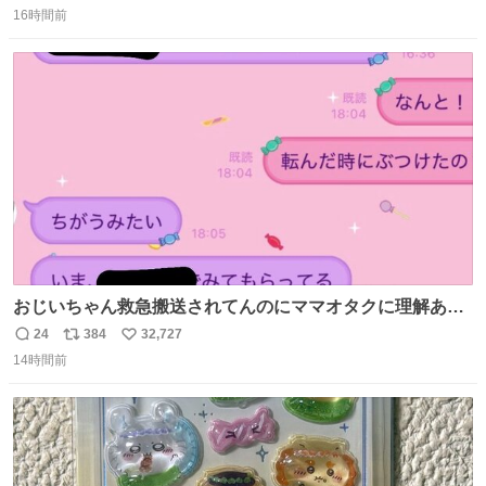
と『重要単語4000』を数十周して丸暗記した。読み書きに
16時間前
信
ポ
い
困らなくなり、日記も8ヶ月続けて書ける量はこの通り。
数
ス
ね
Geminiの添削もエラーの指摘は激減し、上級の表現を教え
ト
数
数
てもらう今日この頃。
おじいちゃん救急搬送されてんのにママオタクに理解あっ
て不謹慎だけどウケる
24
384
32,727
返
リ
い
14時間前
信
ポ
い
数
ス
ね
ト
数
数