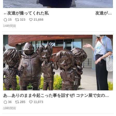
←友達が撮ってくれた私 友達が描
いてくれた私→
15
323
21,666
返
リ
い
14時間前
信
ポ
い
数
ス
ね
ト
数
数
あ…ありのまま今起こった事を話すぜ! コナン展で女の子
に 「千速さんですか！？」 と声をかけられた。 あぁ鞄の
36
285
11,073
返
リ
い
装飾かなと思ったら 「背も高いし見た目もすごく千速さん
19時間前
信
ポ
い
だと思いました！」 それでは聞いてください。 ＿人人人人
数
ス
ね