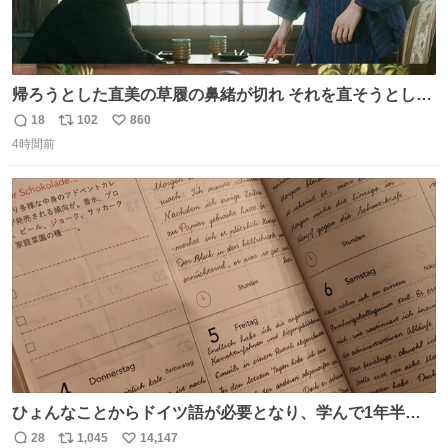
帰ろうとした直美の草履の鼻緒が切れ それを直そうとした
小川がさらに壊し…… 結果、直美をおんぶして送ることに
18
102
860
返
リ
い
なりました。 👇鼻緒はいつも恋のキューピッド？
4時間前
信
ポ
い
web.nhk/tv/an/kazekaor…［見逃し配信中］ #朝ドラ #風
数
ス
ね
薫る 上坂樹里 甲斐翔真
ト
数
数
ひょんなことからドイツ語が必要となり、学んで1年半に
なる。 ちなみに最初の半年で『必携ドイツ文法総まとめ』
28
1,045
14,147
返
リ
い