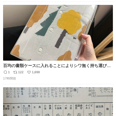
数
ス
ね
ト
数
数
百均の書類ケースに入れることによりシワ無く持ち運びに
成功 いつも劇場のアイロンをお借りしていた ㅤ だいぶ前に
1
122
1,698
返
リ
い
楽屋で誰かが入れているのを見て「真似しよう」と思った
17時間前
信
ポ
い
のを長らく忘れていた 誰だっけ
数
ス
ね
ト
数
数