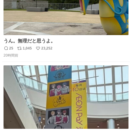
うん。無理だと思うよ。
25
1,045
23,252
返
リ
い
20時間前
信
ポ
い
数
ス
ね
ト
数
数