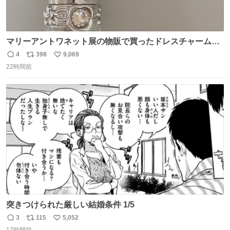
マリーアントワネット展の物販で買ったドレスチャームを
流行りのめじるしアクセサリーにして、リップにつけた
4
398
9,069
返
リ
い
り、同じく物販で購入したシュシュにつけたりしています
22時間前
信
ポ
い
💄💎
数
ス
ね
ト
数
数
突きつけられた厳しい結婚条件 1/5
3
115
5,052
返
リ
い
17時間前