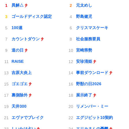
異解△
元太めし
ゴールドディスク認定
野島健児
100連
クリスマスケーキ
カウントダウン
社会服務要員
道の日
宮崎県勢
RAISE
安珍清姫
吉原大炎上
事前ダウンロード
ゴエゴエ
野獣の日2026
裏側除外
展示終了
天井300
リメンバー・ミー
エヴァでブレイク
エグジビット10契約
しいたけ占い
エリカさんの憂鬱