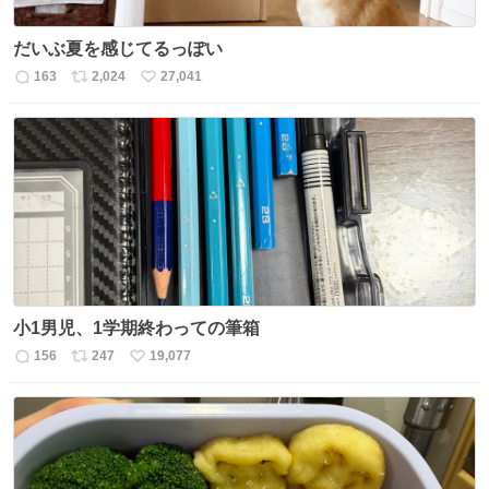
だいぶ夏を感じてるっぽい
163
2,024
27,041
返
リ
い
信
ポ
い
数
ス
ね
ト
数
数
小1男児、1学期終わっての筆箱
156
247
19,077
返
リ
い
信
ポ
い
数
ス
ね
ト
数
数