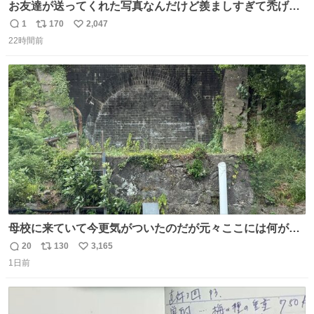
お友達が送ってくれた写真なんだけど羨ましすぎて禿げそ
う
1
170
2,047
返
リ
い
22時間前
信
ポ
い
数
ス
ね
ト
数
数
母校に来ていて今更気がついたのだが元々ここには何があ
ったのだろう…？_:(´ཀ`」 ∠):
20
130
3,165
返
リ
い
1日前
信
ポ
い
数
ス
ね
ト
数
数