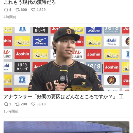
これもう現代の漢詩だろ
4
600
4,529
返
リ
い
4時間前
信
ポ
い
数
ス
ね
ト
数
数
アナウンサー「好調の要因はどんなところですか？」 工藤
「え〜、、、要因、、、」 阪神ファン「ﾌｧﾝﾉｵｶｹﾞｰ!」 工藤
1
208
3,818
返
リ
い
「ファンのおかげですっ！😎」 阪神ファンやっぱりオモロ
15時間前
信
ポ
い
すぎ笑
数
ス
ね
ト
数
数