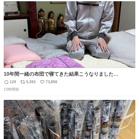
人＿ ＞今日は私服＜ ￣Y^Y^Y^Y^Y^￣ #白樹鳥取大阪コ
ト
数
数
ナン旅行2026
10年間一緒の布団で寝てきた結果こうなりました…
129
5,393
73,856
返
リ
い
15時間前
信
ポ
い
数
ス
ね
ト
数
数