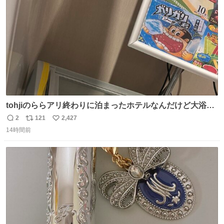
数
tohjiのららアリ終わりに泊まったホテルなんだけど大浴場
にアイス置いてあって バニラがこれだった 粋な計らいあり
2
121
2,427
返
リ
い
がとう
14時間前
信
ポ
い
数
ス
ね
ト
数
数