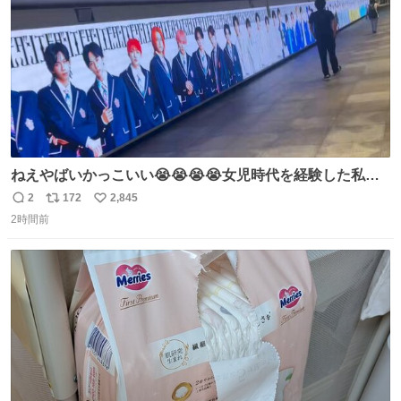
ねえやばいかっこいい😭😭😭😭女児時代を経験した私に
ぶっ刺さりなんだが😭😭😭😭😭
2
172
2,845
返
リ
い
2時間前
信
ポ
い
数
ス
ね
ト
数
数