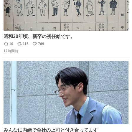
昭和30年頃、新卒の初任給です。
10
115
769
返
リ
い
17時間前
信
ポ
い
数
ス
ね
ト
数
数
みんなに内緒で会社の上司と付き合ってます