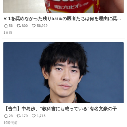
R-1を奨めなかった残り5.6％の医者たちは何を理由に奨め
なかったのかガチで気になってきてやばい勉強どころじゃ
56
800
56,929
返
リ
い
ない
1日前
信
ポ
い
数
ス
ね
ト
数
数
【告白】中島歩、“教科書にも載っている”有名文豪の子孫
だった「ばぁばのじぃじ」
28
179
1,715
返
リ
い
news.livedoor.com/article/detail… 中島は明治時代の文
19時間前
信
ポ
い