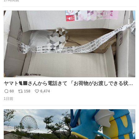
信
ポ
い
数
ス
ね
ト
数
数
ヤマト🐈‍⬛さんから電話きて 「お荷物がお渡しできる状況
でない程潰れてまして」って えっ😳 見に行くとこの状態
60
158
6,474
返
リ
い
😭 海渡ってくる時に潰れたっぽい 「一旦戻して新しいの
1日前
信
ポ
い
送ってもらいます」みたいに言ってたから 在庫ないし💦 っ
数
ス
ね
て事で中身無事だったから連れて帰って来た😅 壊れる物な
ト
数
数
くて良かった