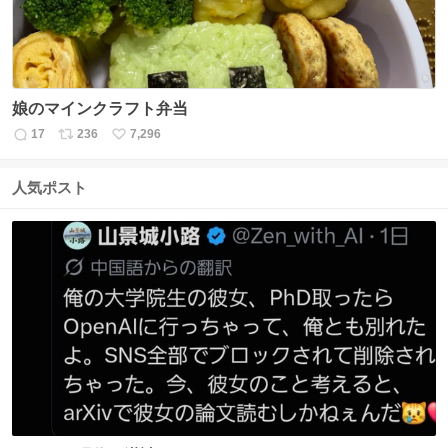
娘のマインクラフト弁当
17
236
7,296
返
リ
い
信
ポ
い
数
ス
ね
人気ポスト
ト
数
数