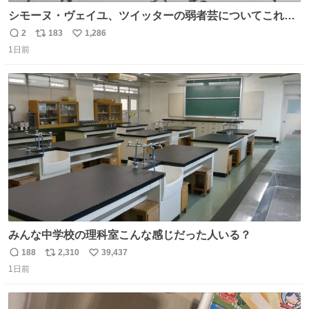
シモーヌ・ヴェイユ、ツイッターの弱者芸についてこれ以
上なく鋭く分析していて本当に凄い。俺辞めちゃうかもイ
2
183
1,286
返
リ
い
ンターネット。これ読み終わったら
1日前
信
ポ
い
数
ス
ね
ト
数
数
みんな中学校の理科室こんな感じだった人いる？
188
2,310
39,437
返
リ
い
1日前
信
ポ
い
数
ス
ね
ト
数