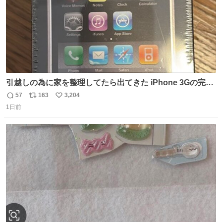
引越しの為に家を整理してたら出てきた iPhone 3Gの完全
未開封品 かなり前に楽天だかで買った多分未使用のデモ機
57
163
3,204
返
リ
い
で-が出るのだと思うんだよね ヤフオクで売れてない190万
1日前
信
ポ
い
があったけど初代じゃあるまいし流石にそこまではねぇ 日
数
ス
ね
本初のモデルではあるけど´д` ; #Apple #iPhone3G
ト
数
数