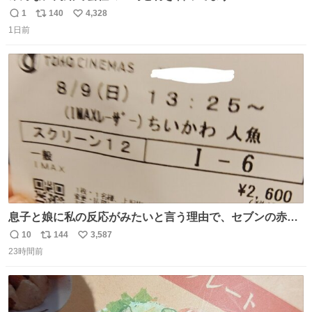
1
140
4,328
返
リ
い
1日前
信
ポ
い
数
ス
ね
ト
数
数
息子と娘に私の反応がみたいと言う理由で、セブンの赤魚
の煮付けを食べさせられ、ちいかわの映画に連れてこられ
10
144
3,587
返
リ
い
ました 一体どういうことなんやで…
23時間前
信
ポ
い
数
ス
ね
ト
数
数