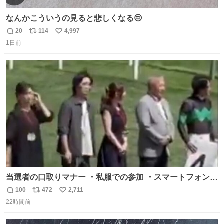
なんかこういうの見ると悲しくなる😔
20
114
4,997
返
リ
い
1日前
信
ポ
い
数
ス
ね
ト
数
数
当選者の口取りマナー ・私服での参加 ・スマートフォンで
の撮影 ・調教師へ自分から握手を求める行為 ・シャツをズ
100
472
2,711
返
リ
い
ボンにインしていない服装 ・ボディーバッグの着用 私も口
22時間前
信
ポ
い
ドリに参加したいので、出禁になる前に繰り返し案内して
数
ス
ね