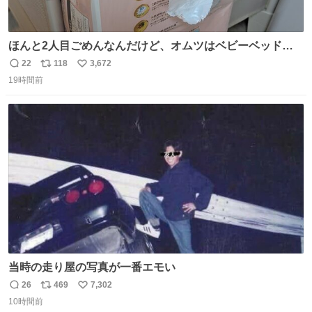
ほんと2人目ごめんなんだけど、オムツはベビーベッドにS
字フックで吊るしてる😂
22
118
3,672
返
リ
い
19時間前
信
ポ
い
数
ス
ね
ト
数
数
当時の走り屋の写真が一番エモい
26
469
7,302
返
リ
い
10時間前
信
ポ
い