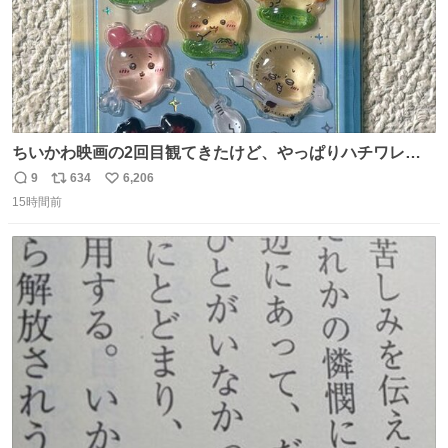
ちいかわ映画の2回目観てきたけど、やっぱりハチワレの
「ハモりすごいよッ…」に対するちいかわの「エ゛ッ!?(い
9
634
6,206
返
リ
い
まそんな場合じゃねぇだろお前よぉ)」が面白すぎる。
15時間前
信
ポ
い
数
ス
ね
ト
数
数