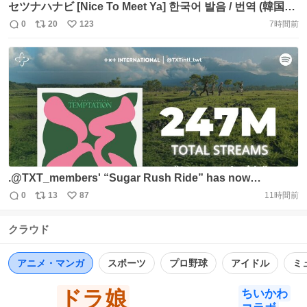
セツナハナビ [Nice To Meet Ya] 한국어 발음 / 번역 (韓国語
発音 / 和訳) 열심히 외워보자구요💕 * 원본 필요하시면 = DM
0
20
123
7時間前
返
リ
い
✨ * 오타 = DM🙏🏻 #TXT #투모로우바이투게더 #セツナハ
信
ポ
い
ナビ #Setsuna_Hanabi #Nice_to_Meet_Ya ▼아래는 일본
数
ス
ね
곡 음악+가사 발음/해석/ 응원법 타래 모음(TXT 日本曲
ト
数
数
https://t.co/HOk8iUmHUp https://t.co/7LyjcNWy0Y
.@TXT_members' “Sugar Rush Ride” has now
surpassed 247,000,000 streams on Spotify (260807).
0
13
87
11時間前
返
リ
い
「Sugar Rush Ride」が、Spotifyで2億4,700万回再生を
信
ポ
い
突破しました。 Keep streaming
クラウド
数
ス
ね
https://t.co/GG1BnXPJWm #투모로우바이투게더 #TXT
ト
数
数
#TOMORROW_X_TOGETHER https://t.co/h5FbS2zanC
アニメ・マンガ
スポーツ
プロ野球
アイドル
ミ
ドラ娘
ちいかわ