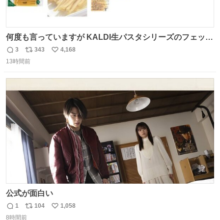
何度も言っていますが KALDI生パスタシリーズのフェット
チーネは 真剣(ガチ)で美味いぞ
3
343
4,168
返
リ
い
13時間前
信
ポ
い
数
ス
ね
ト
数
数
公式が面白い
1
104
1,058
返
リ
い
8時間前