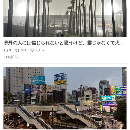
県外の人には信じられないと思うけど、霧じゃなくて火山
灰です🌋 #桜島
9
281
1,167
返
リ
い
21時間前
信
ポ
い
数
ス
ね
ト
数
数