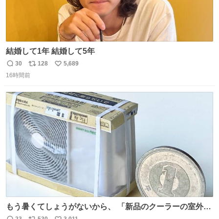
結婚して1年 結婚して5年
30
128
5,689
返
リ
い
16時間前
信
ポ
い
数
ス
ね
ト
数
数
もう暑くてしょうがないから、 「新品のクーラーの室外機
のミニチュア」 でも見ていってよ
23
530
3,011