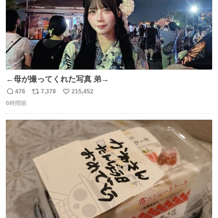
←母が撮ってくれた写真 弟→
476
7,378
215,452
返
リ
い
6時間前
信
ポ
い
数
ス
ね
ト
数
数