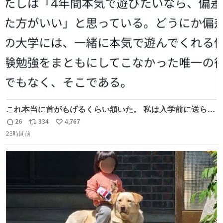
数
これ本当に首がもげるくらい頷いた。 私は入学前に送られ
てきた、大学のサークル紹介冊子を見た時点で終わりを感
26
334
4,767
返
リ
い
じたので、女子大でもないくせに偏差値の高い大学のイン
23時間前
信
ポ
い
カレサークルに突撃して所属するという奇行で事なきを得
数
ス
ね
た。 高偏差値に行けないならせめてそれくらいした方が予
ト
数
数
後がいいです。 https://t.co/9nMHIrETkw