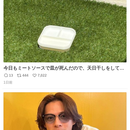
ト
数
数
今日もミートソースで皿が死んだので、天日干しをしてい
ます🍝 ありがとう先人の知恵
13
444
7,022
返
リ
い
1日前
信
ポ
い
数
ス
ね
ト
数
数