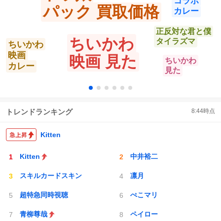
コラボ
パック 買取価格
カレー
正反対な君と僕
ちいかわ
タイラズマ
ちいかわ
映画
映画 見た
ちいかわ
カレー
見た
トレンドランキング
8:44
時点
Kitten
Kitten
中井裕二
スキルカードスキン
凛月
超特急同時視聴
ぺこマリ
青柳尊哉
ペイロー