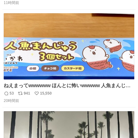
11時間前
信
ポ
い
数
ス
ね
ト
数
数
ねえまってwwwwww ほんとに怖いwwwww 人魚まんじゅ
う買ってきたから私も永遠のいのちを…ぐへへ…と思いな
53
941
15,550
返
リ
い
がら1つ食べたら 奥歯欠けたんだけど！！！！？？？ しか
20時間前
信
ポ
い
もガッツリ😭 まんじゅうだよ？？？？？？ ガリッて言っ
数
ス
ね
たから何？と思って口から出したら自分の歯wwwwww セ
ト
数
数
イレーンの呪いじゃん😭