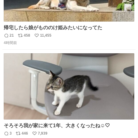
帰宅したら娘がもののけ姫みたいになってた
21
458
11,455
返
リ
い
4時間前
信
ポ
い
数
ス
ね
ト
数
数
そろそろ我が家に来て1年、大きくなったね☺️🤍
3
446
7,939
返
リ
い