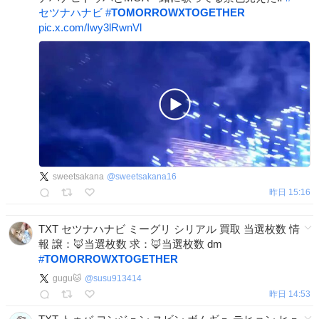
セツナハナビ
#
TOMORROWXTOGETHER
pic.x.com/Iwy3lRwnVl
sweetsakana
@
sweetsakana16
昨日 15:16
TXT セツナハナビ ミーグリ シリアル 買取 当選枚数 情
報 譲：🦊当選枚数 求：🦊当選枚数 dm
#
TOMORROWXTOGETHER
gugu🐱
@
susu913414
昨日 14:53