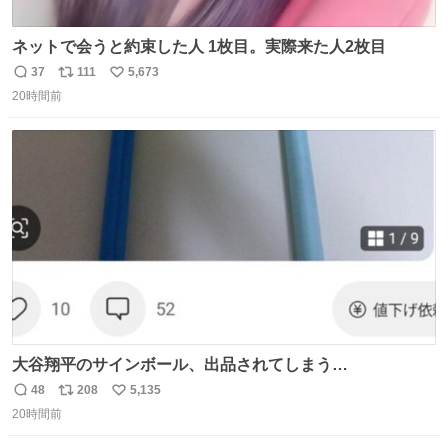
ネットで会うと約束した人 1枚目。実際来た人2枚目
37
111
5,673
返
リ
い
20時間前
信
ポ
い
数
ス
ね
ト
数
数
大谷翔平のサインボール、出品されてしまう…
48
208
5,135
返
リ
い
20時間前
信
ポ
い
数
ス
ね