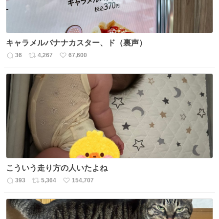
キャラメルバナナカスター、ド（裏声）
36
4,267
67,600
返
リ
い
信
ポ
い
数
ス
ね
ト
数
数
こういう走り方の人いたよね
393
5,364
154,707
返
リ
い
信
ポ
い
数
ス
ね
ト
数