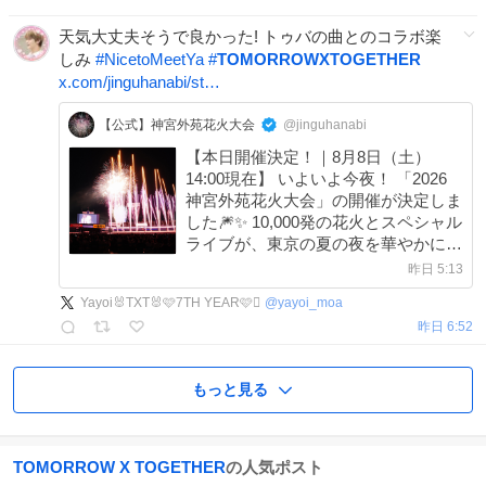
天気大丈夫そうで良かった! トゥバの曲とのコラボ楽
しみ
#
NicetoMeetYa
#
TOMORROWXTOGETHER
x.com/jinguhanabi/st…
【公式】神宮外苑花火大会
@jinguhanabi
【本日開催決定！｜8月8日（土）
14:00現在】 いよいよ今夜！ 「2026
神宮外苑花火大会」の開催が決定しま
した🎆✨ 10,000発の花火とスペシャル
ライブが、東京の夏の夜を華やかに彩
ります。 心に残る特別なひととき
昨日 5:13
を、ぜひ会場でお楽しみください！
Yayoi🐰TXT🐰🩷7TH YEAR🩷🪾
@
yayoi_moa
昨日 6:52
もっと見る
TOMORROW X TOGETHER
の人気ポスト