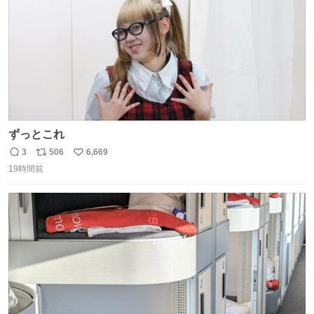
ずっとこれ
3
506
6,669
返
リ
い
19時間前
信
ポ
い
数
ス
ね
ト
数
数