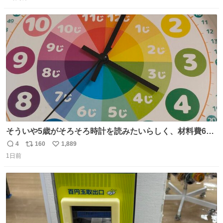
信
ポ
い
数
ス
ね
ト
数
数
そういや5歳がそろそろ時計を読みたいらしく、材料費600
円で作れる知育時計作ってみた！ めっちゃ簡単！ ありがと
4
160
1,889
返
リ
い
う先人！
1日前
信
ポ
い
数
ス
ね
ト
数
数