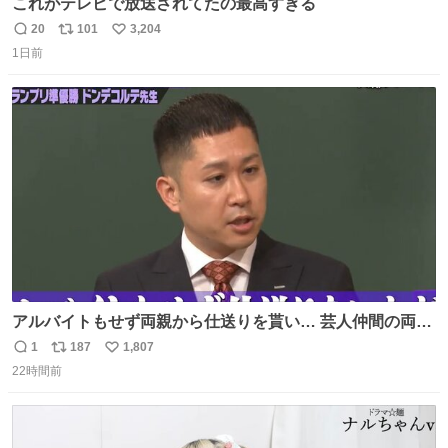
これがテレビで放送されてたの最高すぎる
20
101
3,204
返
リ
い
1日前
信
ポ
い
数
ス
ね
ト
数
数
アルバイトもせず両親から仕送りを貰い… 芸人仲間の両親
のスネまでかじる!? ドンデコルテ銀次⚡️ 無料見逃し配信は
1
187
1,807
返
リ
い
こちらから ▶︎abema.go.link/gBLVb ◤しくじり先生
22時間前
信
ポ
い
ABEMAにて毎週最新話無料配信中◢ @10000nabe
数
ス
ね
@akmllube0617
ト
数
数