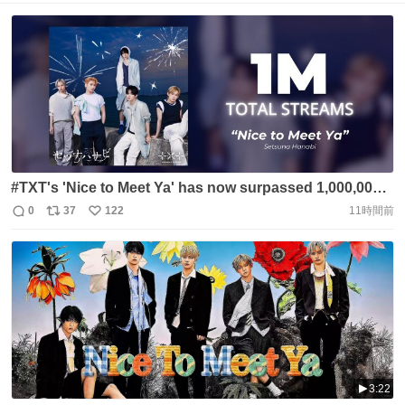
#TXT's 'Nice to Meet Ya' has now surpassed 1,000,000
streams on Spotify (260807). 「Nice to Meet Ya」が、
0
37
122
11時間前
返
リ
い
Spotifyで再生回数100万回を突破しました。 Keep
信
ポ
い
streaming 💫 🎧https://t.co/ZZtaXMjNf3 #투모로우바이투
数
ス
ね
게더 #TXT #TOMORROW_X_TOGETHER
ト
数
数
https://t.co/NvAbO4H8Cy
3:22