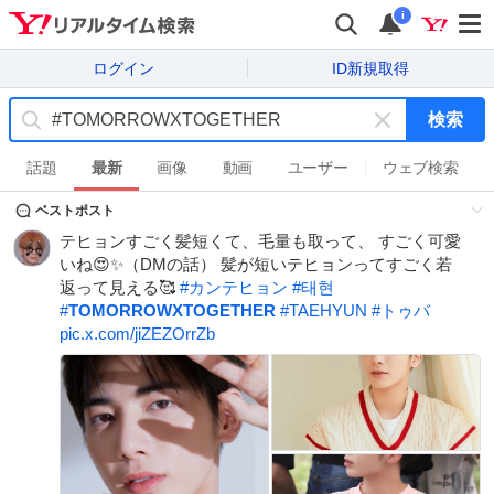
i
ログイン
ID新規取得
検索
キ
ー
話題
最新
画像
動画
ユーザー
ウェブ検索
ワ
ベストポスト
ー
ド
テヒョンすごく髪短くて、毛量も取って、 すごく可愛
を
いね😍✨（DMの話） 髪が短いテヒョンってすごく若
消
返って見える🥰
#
カンテヒョン
#
태현
す
#
TOMORROWXTOGETHER
#
TAEHYUN
#
トゥバ
pic.x.com/jiZEZOrrZb