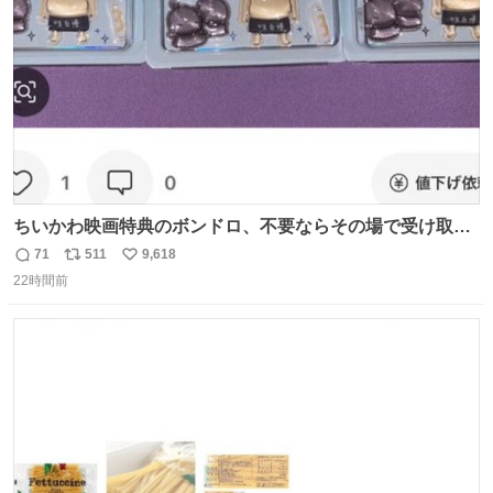
数
ちいかわ映画特典のボンドロ、不要ならその場で受け取り
辞退すれば良いのに白々しい
71
511
9,618
返
リ
い
22時間前
信
ポ
い
数
ス
ね
ト
数
数