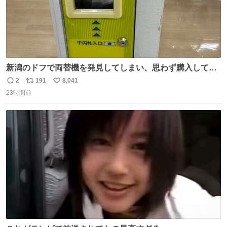
新潟のドフで両替機を発見してしまい、思わず購入してし
まい大阪に発送するイベントが発生
2
191
8,041
返
リ
い
23時間前
信
ポ
い
数
ス
ね
ト
数
数