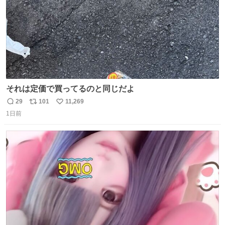
それは定価で買ってるのと同じだよ
29
101
11,269
返
リ
い
1日前
信
ポ
い
数
ス
ね
ト
数
数