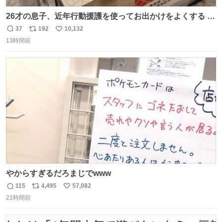
26才の息子、近年行動援護を使ってお出かけをよくする 親
との外出はもう嫌らしい。 中身は小学生位なのに小癪な😅
37
192
10,132
返
リ
い
昨日は夜のショッピングモールに行った 先に寝といてよ❗
13時間前
信
ポ
い
と何度も何度も言い残して。 起きたら冷蔵庫に… ああ、こ
数
ス
ね
れ買いに行ってくれたんだ…😭
ト
数
数
やからすぎるだろまじでwww
115
4,495
57,082
返
リ
い
21時間前
信
ポ
い
数
ス
ね
ト
数