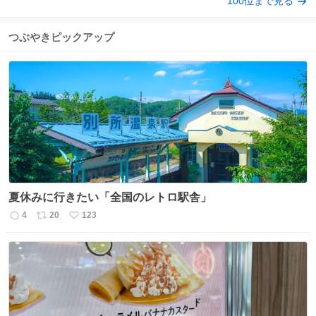
100位まで見る
つぶやきピックアップ
夏休みに行きたい「全国のレトロ駅舎」
4
20
123
返
リ
い
信
ポ
い
数
ス
ね
ト
数
数