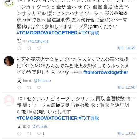
TXT トゥバ ヨンジュン スビン ボムギュ テヒョン ヒュ
ニンカイ ツーショ 全サ 全ハ サイン 個握 当選 枚数 ペ
ンサ シリアル 譲 : セツナハナビ ツーショ 🦊🐰🧸🐿🐧
求 : dmで提示 当選証明🉑 友人代行含む全メンバー有
歴代ほぼ全て参加してます リプ又はdmください
#
TOMORROWXTOGETHER
#
TXT買取
🩵
@
t1r2h3k4z
昨日 14:39
神宮外苑花火大会を見ていたらスタジアム公演の最後
にTXTとMOAみんなでみる花火を想像してウルッとき
てる🥹 実現したらいいなー🙏✨
#
tomorrowxtogether
lomio
@
96lomio
昨日 12:56
TXT セツナハナビ ミーグリ シリアル 買取 当選枚数 情
報 譲：ツーショ🧸🐿🦊🐰 当選枚数 求：買取 当選証明
可能 dmお願いいたします
#
TOMORROWXTOGETHER
#
TXT買取
取引
@
Yfzu5lc
1
昨日 10:31