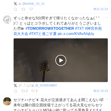
み
@
torihiki_10_31
昨日 21:23
ずっと幸せな5分間すぎて帰りたくなかったなぁ( ᐪ ᐪ
)♡ とぅばとコラボしてくれてありがとうございまし
た🥹💫
#
TOMORROWXTOGETHER
#
TXT
#
神宮外苑
花火大会
#
TXTと過ごす夏
pic.x.com/KVAvlVojUy
꜀(^. .^꜀ )꜆੭🍒
@
_I2O5RABBIT
2
3
昨日 15:23
セツナハナビ🎇 花火が立派過ぎてあんま聞こえない🤣
来年は隣の国立競技場で上がってる花火見ながらセツ
ナハナビトゥバとMOA一緒に歌ってる景色見えた‼️
#