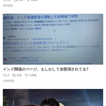
返
リ
い
8時間前
信
ポ
い
数
ス
ね
ト
数
数
インド関係のページ、もしかして全部消されてる?
2
124
1,036
返
リ
い
16時間前
信
ポ
い
数
ス
ね
ト
数
数