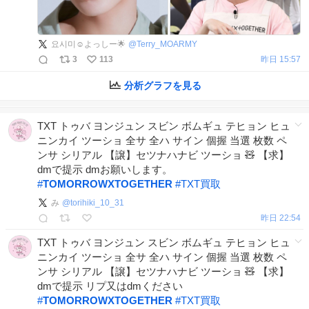
요시미☺︎よっしー🌟
@
Terry_MOARMY
3
113
昨日 15:57
分析グラフを見る
TXT トゥバ ヨンジュン スビン ボムギュ テヒョン ヒュ
ニンカイ ツーショ 全サ 全ハ サイン 個握 当選 枚数 ペ
ンサ シリアル 【譲】セツナハナビ ツーショ 🧸 【求】
dmで提示 dmお願いします。
#
TOMORROWXTOGETHER
#
TXT買取
み
@
torihiki_10_31
昨日 22:54
TXT トゥバ ヨンジュン スビン ボムギュ テヒョン ヒュ
ニンカイ ツーショ 全サ 全ハ サイン 個握 当選 枚数 ペ
ンサ シリアル 【譲】セツナハナビ ツーショ 🧸 【求】
dmで提示 リプ又はdmください
#
TOMORROWXTOGETHER
#
TXT買取