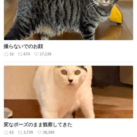
数
撮らないでのお顔
10
674
17,139
返
リ
い
信
ポ
い
数
ス
ね
ト
数
数
変なポーズのまま観察してきた
62
3,739
38,389
返
リ
い