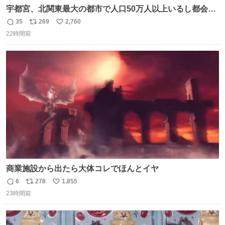
宇都宮、北関東最大の都市で人口50万人以上いるし都会何
だろうなと思っていたら想像以上に都会で興奮した
35
269
2,760
返
リ
い
22時間前
信
ポ
い
数
ス
ね
ト
数
数
商業施設から出たら大体コレでほんとイヤ
6
278
1,855
返
リ
い
23時間前
信
ポ
い
数
ス
ね
ト
数