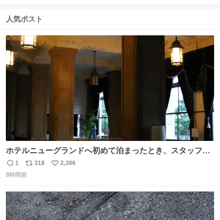
信
ポ
い
数
ス
ね
人気ポスト
ト
数
数
ホテルニューグランドへ初めて泊まったとき、スタッフさ
まから朝のロビーはとても綺麗ですと教えていただいた。
1
318
2,396
返
リ
い
薄暗がりの重厚な造りへ、まずやわらかな光が差し込み、
8時間前
信
ポ
い
しだいに馴染んでいって、時間をかけていつもの美しさへ
数
ス
ね
と移ろっていく。120分のドラマチック。
ト
数
数