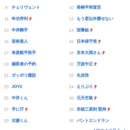
チェリヴェント
長崎平和宣言
年功序列
もう君以外愛せない
中井騎手
冠番組
若林楽人
日本保守党
有原航平投手
京本大我さん
歯医者の予約
万波中正
ガッポリ建設
丸佳浩
JOY2
えりぶり
中井くん
元天竺鼠
手に汗
非核三原則 堅持
古謝くん
バントエンドラン