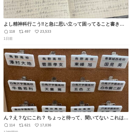
よし精神科行こう‼️と急に思い立って困ってること書き出
してたらペン止まらなくなってすごい勢いで埋まってワロ
118
497
23,533
返
リ
い
タ
1日前
信
ポ
い
数
ス
ね
ト
数
数
ん？え？なにこれ？ ちょっと待って、聞いてない これは販
売されているのもですか？
114
621
17,036
返
リ
い