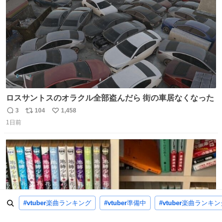
ロスサントスのオラクル全部盗んだら 街の車居なくなった
3
104
1,458
返
リ
い
1日前
信
ポ
い
数
ス
ね
ト
数
数
#vtuber
楽曲ランキング
#vtuber
準備中
#vtuber
楽曲ランキング 