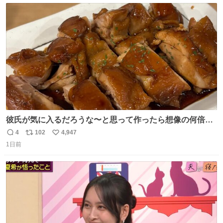
ト
数
数
彼氏が気に入るだろうな〜と思って作ったら想像の何倍も
美味しい美味しい言ってくれて嬉しい
4
102
4,947
返
リ
い
1日前
信
ポ
い
数
ス
ね
ト
数
数