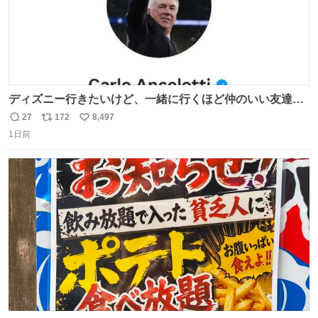
ディズニー行きたいけど、一緒に行くほど仲のいい友達が
居ない… ほんでこれ
27
172
8,497
返
リ
い
1日前
信
ポ
い
数
ス
ね
ト
数
数