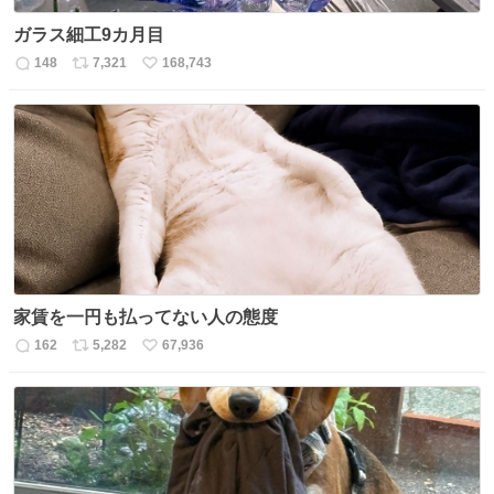
ガラス細工9カ月目
148
7,321
168,743
返
リ
い
信
ポ
い
数
ス
ね
ト
数
数
家賃を一円も払ってない人の態度
162
5,282
67,936
返
リ
い
信
ポ
い
数
ス
ね
ト
数
数