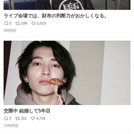
ライブ会場では、財布の判断力がおかしくなる。
2
199
1,015
返
リ
い
6時間前
信
ポ
い
数
ス
ね
ト
数
数
交際中 結婚して5年目
3
111
4,716
返
リ
い
19時間前
信
ポ
い
数
ス
ね