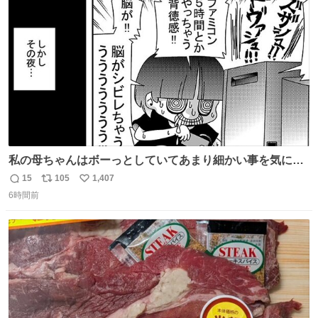
ト
数
数
私の母ちゃんはボーっとしていてあまり細かい事を気にし
ません。優秀な人の多い現代の価値観から見ると、あまり
15
105
1,407
返
リ
い
優秀な母親ではないかもしれません。でも、だからこそ、
6時間前
信
ポ
い
私はそういう母親が大好きです。今も昔もすごくリラック
数
ス
ね
スします。「優秀」と「良い」は別なんですよね。 1/2
ト
数
数