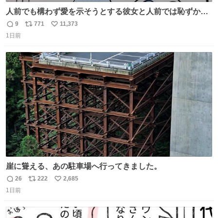
人前でも構わず愛を示そうとする彼女と人前では恥ずかし
いけど彼女を死ぬほど愛している彼氏 同士いませんか✋️
9
771
11,373
返
リ
い
1日前
信
ポ
い
数
ス
ね
ト
数
数
崖に聳える、あの駐車場へ行ってきました。
26
222
2,685
返
リ
い
1日前
信
ポ
い
数
ス
ね
ト
数