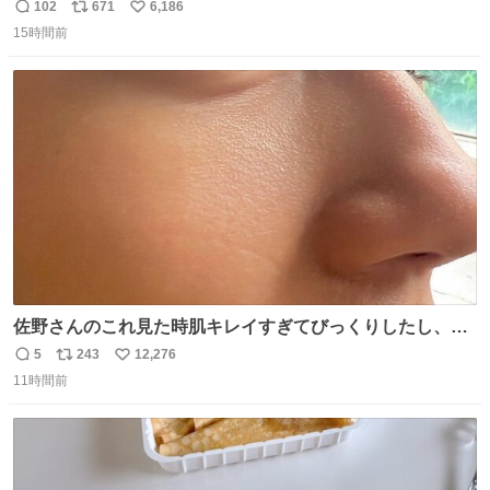
パクトシティつくって高齢者を住ませる考えらしい 病院も
102
671
6,186
返
リ
い
全部駅前にある
15時間前
信
ポ
い
数
ス
ね
ト
数
数
佐野さんのこれ見た時肌キレイすぎてびっくりしたし、や
はりアイドルって体型･肌管理すごすぎる
5
243
12,276
返
リ
い
11時間前
信
ポ
い
数
ス
ね
ト
数
数