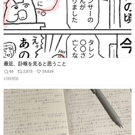
数
最近、訃報を見ると思うこと
65
2,675
18,616
返
リ
い
15時間前
信
ポ
い
数
ス
ね
ト
数
数