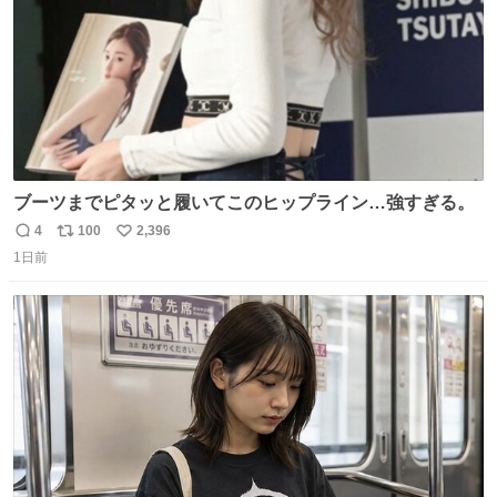
ブーツまでピタッと履いてこのヒップライン…強すぎる。
4
100
2,396
返
リ
い
1日前
信
ポ
い
数
ス
ね
ト
数
数