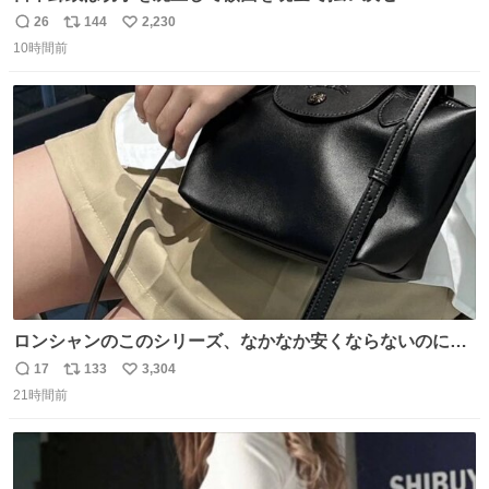
本郵政 @JapanPostHD_PR
26
144
2,230
返
リ
い
10時間前
信
ポ
い
数
ス
ね
ト
数
数
ロンシャンのこのシリーズ、なかなか安くならないのにセ
ール価格になってる🖤✨レザーなのが反則級にかわいい。
17
133
3,304
返
リ
い
持ってるだけでコーデが格上げされる。
21時間前
信
ポ
い
数
ス
ね
ト
数
数