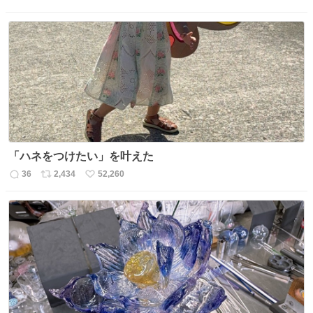
返
リ
い
信
ポ
い
数
ス
ね
ト
数
数
「ハネをつけたい」を叶えた
36
2,434
52,260
返
リ
い
信
ポ
い
数
ス
ね
ト
数
数