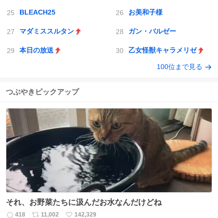
BLEACH25
お美和子様
マダミススルタン
ガン・バルゼー
本日の放送
乙女怪獣キャラメリゼ
100位まで見る
つぶやきピックアップ
それ、お野菜たちに汲んだお水なんだけどね
418
11,002
142,329