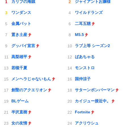
カリブの海賊
ジャイアントお嬢様
ワンダンス
ワイルドランズ
金属バット
二耳五聴
置き土産
M5.5
グッバイ宣言
ラブ上等 シーズン2
高梨雄平
ばあちゃる
若槻千夏
モンストロ
メンヘラじゃないもん
国仲涼子
創聖のアクエリオン
サターンボンバーマン
BLゲーム
カイジュー接近中。
半沢直樹
Fortnite
女の友情
アクリウシュ