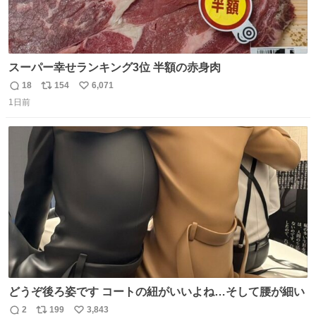
スーパー幸せランキング3位 半額の赤身肉
18
154
6,071
返
リ
い
1日前
信
ポ
い
数
ス
ね
ト
数
数
どうぞ後ろ姿です コートの紐がいいよね…そして腰が細い
2
199
3,843