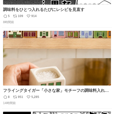
調味料をひとつ入れるたびにレシピを見直す
5
109
914
返
リ
い
8時間前
信
ポ
い
数
ス
ね
ト
数
数
フライングタイガー「小さな家」モチーフの調味料入れ、
並べれば“デンマークの街並み”に ピンク・グリーン・テラ
8
951
5,285
返
リ
い
コッタの全9種 - fashion-press.net/news/149552
14時間前
信
ポ
い
数
ス
ね