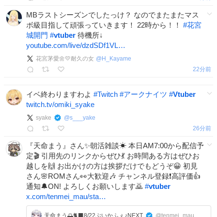
MBラストシーズンでしたっけ？ なのでまたまたマス
ボ級目指して頑張っていきます！ 22時から！！
#
花宮
城開門
#
vtuber
待機所↓
youtube.com/live/dzdSDf1VL…
花宮茅愛🌼💛耐久の女
@
H_Kayame
22分前
イベ終わりますわよ
#
Twitch
#
アークナイツ
#
Vtuber
twitch.tv/omiki_syake
syake
@
s___yake
26分前
『天命まう』さん✨朝活雑談☀ 本日AM7:00から配信予
定🎬 引用先のリンクからぜひ💃 お時間ある方はぜひお
越しを🙌 お出かけの方は挨拶だけでもどうぞ😀 初見
さん🌸ROMさん👀大歓迎🎶 チャンネル登録❗高評価👍
通知🔔ON! よろしくお願いします🙇
#
vtuber
x.com/tenmei_mau/sta…
天命まう🌅🐈‍⬛8/22ぶいかふぇ♪NEXT
@tenmei_mau