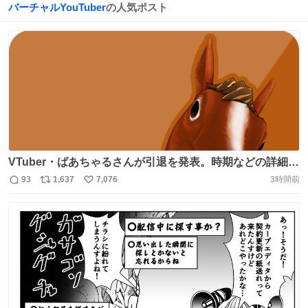
バーチャルYouTuber
の人気ポスト
VTuber・ばあちゃるさんが引退を発表。時期などの詳細は
8月9日15時からの配信で説明 https://t.co/TUU9MmYIA9
93
1,637
7,076
3時間前
返
リ
い
「世界初の男性バーチャルYouTuber」を口上とする、
信
ポ
い
2017年デビューの最古参VTuber。「アイドル部」プロデ
数
ス
ね
ュースに携わったほか、数々のイベントや配信で司会を務
ト
数
数
めてきた https://t.co/0Hl96UuIRY