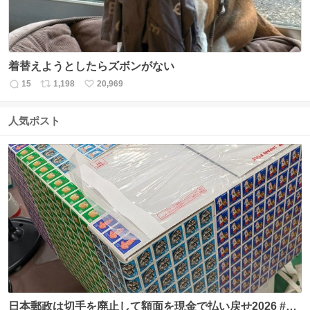
着替えようとしたらズボンがない
15
1,198
20,969
返
リ
い
信
ポ
い
数
ス
ね
人気ポスト
ト
数
数
日本郵政は切手を廃止して額面を現金で払い戻せ2026 #日