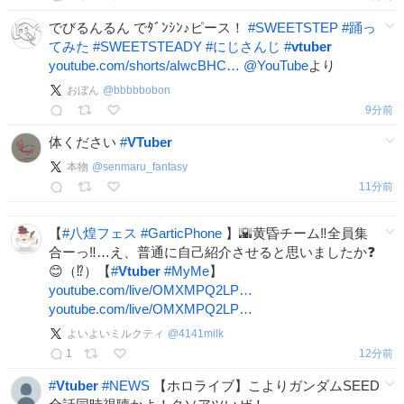
でびるんるん でﾀﾞﾝｼﾝ♪ピース！
#
SWEETSTEP
#
踊っ
てみた
#
SWEETSTEADY
#
にじさんじ
#
vtuber
youtube.com/shorts/aIwcBHC…
@YouTube
より
おぼん
@
bbbbbobon
9分前
体ください
#
VTuber
本物
@
senmaru_fantasy
11分前
【
#
八煌フェス
#
GarticPhone
】🌇黄昏チーム‼️全員集
合ーっ‼️…え、普通に自己紹介させると思いましたか❓
😊（⁉️）【
#
Vtuber
#
MyMe
】
youtube.com/live/OMXMPQ2LP…
youtube.com/live/OMXMPQ2LP…
よいよいミルクティ
@
4141milk
1
12分前
#
Vtuber
#
NEWS
【ホロライブ】こよりガンダムSEED