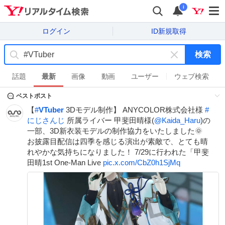
i
ログイン
ID新規取得
検索
キ
ー
話題
最新
画像
動画
ユーザー
ウェブ検索
ワ
ベストポスト
ー
ド
【
#
VTuber
3Dモデル制作】 ANYCOLOR株式会社様
#
を
にじさんじ
所属ライバー 甲斐田晴様(
@Kaida_Haru
)の
消
一部、3D新衣装モデルの制作協力をいたしました🌞
す
お披露目配信は四季を感じる演出が素敵で、とても晴
れやかな気持ちになりました！ 7/29に行われた「甲斐
田晴1st One-Man Live
pic.x.com/CbZ0h1SjMq