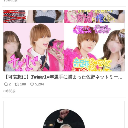
13時間前
信
ポ
い
数
ス
ね
ト
数
数
【可哀想に】𝑻𝒘𝒊𝒕𝒕𝒆𝒓1●年選手に捕まった佐野ネットミーム
勇斗さんのコラボプリ
2
188
5,294
返
リ
い
8時間前
信
ポ
い
数
ス
ね
ト
数
数