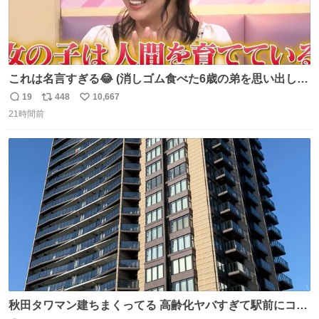
これは名言すぎる😂 (消しゴム食べた6歳の弟を思い出しな
がら)
19
448
10,667
返
リ
い
21時間前
信
ポ
い
数
ス
ね
ト
数
数
秋田タワマン建ちまくってる 高齢化ヤバすぎて駅前にコン