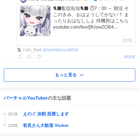
🐈‍⬛配信告知🐈‍⬛ ⏱7：00 ～ 朝活 そ
このきみ、おはようしてかない？ ま
ったりおはなししよ 待機所はこちら
youtube.com/live/j9UswZOB4…
13:32
Cat's_Raid
@
XqHrkIG1oo38334
26分前
もっと見る
バーチャルYouTuber
の主な話題
えのぐ 決戦 投票します
15:25
初見さん大歓迎 Vtuber
13:05