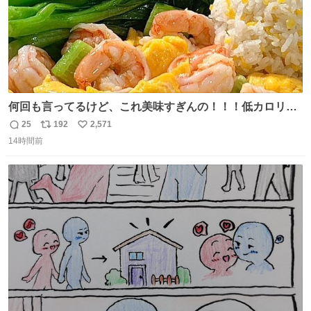
何回も言ってるけど、これ美味すぎんの！！！低カロリー
で満足感エグいから一生食べてる😭
25
192
2,571
返
リ
い
14時間前
信
ポ
い
数
ス
ね
ト
数
数