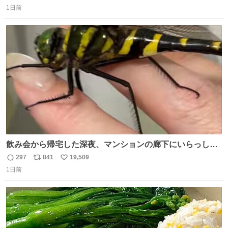
返
リ
い
1日前
信
ポ
い
数
ス
ね
ト
数
数
飲み会から帰宅した深夜、マンションの廊下にいらっしゃ
ったオニヤンマ様 まさかこんな都会でお会いできるなんて
297
841
19,509
返
リ
い
思っておらず大興奮しております かっこよすぎる 指を差し
1日前
信
ポ
い
伸べると乗ってきてくれたのでひとまず一緒に帰宅しまし
数
ス
ね
たが、飛ばないということは弱っていらっしゃるのでしょ
ト
数
数
うか…素敵すぎる