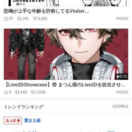
悲鳴が上手な年齢を詐称してるVtuber
https://t.co/tWom0tMovw
27
341
2,102
5時間前
返
リ
い
信
ポ
い
数
ス
ね
ト
数
数
0:25
【Live2DShowcase】😎 まつん様のLive2Dを担当させて
いただきました。 VTuber：@matsunart Art：501
0
219
1,538
7時間前
返
リ
い
@UEAUWA Live2D： ののん。 #Live2D #VTubeStudio
信
ポ
い
https://t.co/XvLdKURv70
トレンドランキング
19:02
時点
数
ス
ね
ト
数
数
置き土産