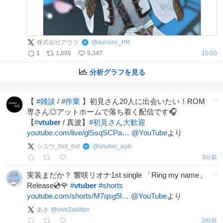
株式会社アウラ
@
aurainc_PR
1
1,000
5,347
10:00
分析グラフを見る
【
#
雑談
/
#
作業
】初見さん20人に出会いたい！ROM
専さん◎アットホームで落ち着く配信です🎧
【
#
vtuber
/ 真波】
#
初見さん大歓迎
youtube.com/live/glSsqSCPa…
@YouTube
より
シユウ_Not_bot
@
shuhei_aoki
3分前
実装まだか？ 響咲リオナ1st single 「Ring my name」
Release💿🌹
#
vtuber
#
shorts
youtube.com/shorts/M7qsg5l…
@YouTube
より
あき
@
love2akiitan
3分前