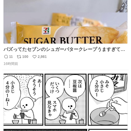
バズってたセブンのシュガーバタークレープうますぎて
7NOWで買い溜め🛒💭
11
100
2,981
返
リ
い
16時間前
信
ポ
い
数
ス
ね
ト
数
数