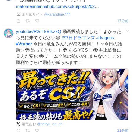
全話同時視聴かよ！クソアツいぜ！
matomeantennahub.com/vsoku/post/202…
まとめサイト
@
karandme777
17分前
youtu.be/R2cTkVfkzxQ
動画投稿しました！ よかった
ら見に来てください😃
#
中日ドラゴンズ
#
dragons
#
Vtuber
今日は竜党みんなが昂る勝利！！ ✨今日の話
題✨ 🐉 昂ってきた！！ 🐉 あるぞCS！ 🐉 井上監督に
見えた変化 🐉 チーム全体の勢いが止まらない！ この
勝利でさらに期待が膨らみます！
清竜あお
@
seiryu_ao_ch
21分前