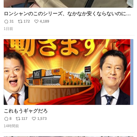
ロンシャンのこのシリーズ、なかなか安くならないのにセ
ール価格になってる🖤✨レザーなのが反則級にかわいい。
31
172
4,189
返
リ
い
持ってるだけでコーデが格上げされる。
1日前
信
ポ
い
数
ス
ね
ト
数
数
これもうギャグだろ
8
117
1,573
返
リ
い
14時間前
信
ポ
い
数
ス
ね