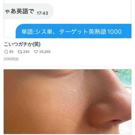
こいつガチか(笑)
85
245
19,260
返
リ
い
20時間前
信
ポ
い
数
ス
ね
ト
数
数