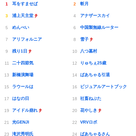
耳をすませば
斬月
浦上天主堂
アナザースカイ
めんべい
中国製無線ルーター
アリフォルニア
雪子
残り1日
八つ墓村
二十四節気
りゅちぇ25歳
新橋演舞場
ばあちゃる引退
ラウールは
ビジュアルアートブック
はなの日
社畜ねぶた
アイドル崩れ
花やしき
光GENJI
VRVロボ
滝沢秀明氏
ばあちゃるさん