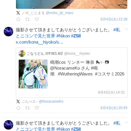
ノボ_じじまる
@
nobo_jiji_maru
8月4日(火) 22:38
撮影させて頂きましてありがとうございました。
#
私
とニコンで見た世界
#
Nikon
#
Z5II
x.com/kona__hiyoko/s…
こなうどん ｺｽｻﾐ8/1.8/2
@kona__hiyoko
鳴潮cos リンネー 琳奈 🛼✨ 📷
@NoracameKo さん #鳴
潮 #WutheringWaves #コスサミ2026
8月4日(火) 14:31
ごんべヱ.-
@
NoracameKo
8月4日(火) 20:45
撮影させて頂きましてありがとうございました。
#
私
とニコンで見た世界
#
Nikon
#
Z5II