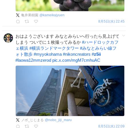
亀井果樹園
@
kameikajyuen
8月5日(水) 22:45
おはようございます みなとみらいへ行ったら見上げて
しまう ついでに１枚撮ってみるか
#
ハードロックカフ
ェ横浜
#
横浜ランドマークタワー
#
みなとみらい線フ
ォト散歩
#
myyokohama
#
nikoncreators
#
z5ii
#
laowa12mmzerod
pic.x.com/mgM7cmhuAC
ノボ_じじまる
@
nobo_jiji_maru
8月5日(水) 22:09