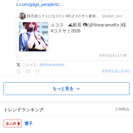
x.com/gdgd_people/st…
卯月@ニートになりたい8/1.2コスサミ参加予定
@gdgd_people
⚠️コス 🌊船長 📷(@NoracameKo )様
#コスサミ2026
8月4日(火) 17:48
ごんべヱ.-
@
NoracameKo
8月4日(火) 20:45
もっと見る
トレンドランキング
1:06
時点
雪子