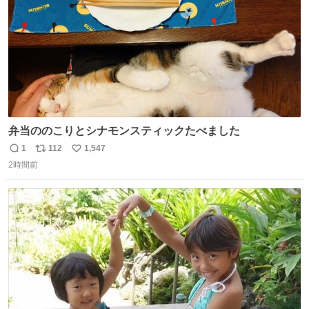
弁当ののこりとシナモンスティックたべました
1
112
1,547
返
リ
い
2時間前
信
ポ
い
数
ス
ね
ト
数
数