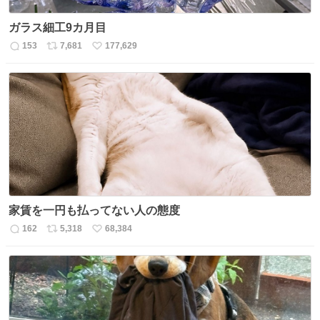
ガラス細工9カ月目
153
7,681
177,629
返
リ
い
信
ポ
い
数
ス
ね
ト
数
数
家賃を一円も払ってない人の態度
162
5,318
68,384
返
リ
い
信
ポ
い
数
ス
ね
ト
数
数