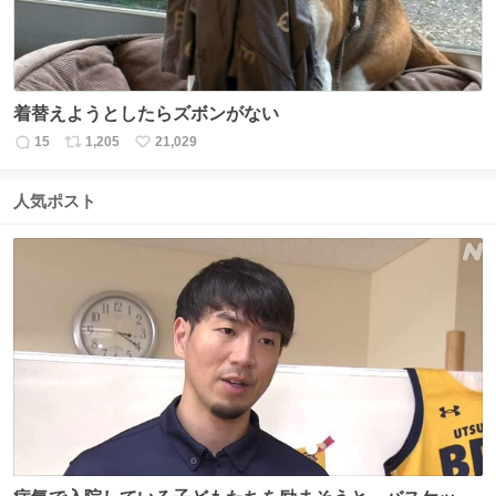
着替えようとしたらズボンがない
15
1,205
21,029
返
リ
い
信
ポ
い
数
ス
ね
人気ポスト
ト
数
数