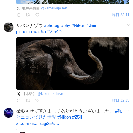
亀井果樹園
@
kameikajyuen
昨日 23:41
サバンナゾウ
#
photography
#
Nikon
#
Z5ii
pic.x.com/aUuirTVm4D
【非爺】
@
Nikon_z_love
昨日 12:15
撮影させて頂きましてありがとうございました。
#
私
とニコンで見た世界
#
Nikon
#
Z5II
x.com/kisa_ragi25/st…