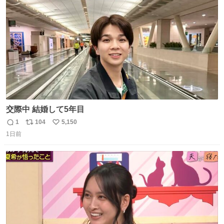
数
交際中 結婚して5年目
1
104
5,150
返
リ
い
1日前
信
ポ
い
数
ス
ね
ト
数
数