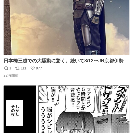
数
日本橋三越での大騒動に驚く。続いて8/12〜JR京都伊勢丹
でPOP UP STOREがオープンするとのこと…皆さんお怪
3
111
977
返
リ
い
我なくお買い物を🙏 写真は2026/5/21 ロードショーの前日
22時間前
信
ポ
い
。だーれも写真撮ってなかったんだけどなぁ😵‍💫
数
ス
ね
ト
数
数