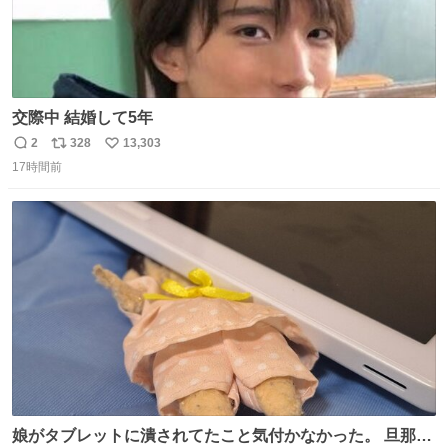
交際中 結婚して5年
2
328
13,303
返
リ
い
17時間前
信
ポ
い
数
ス
ね
ト
数
数
娘がタブレットに潰されてたこと気付かなかった。 旦那だ