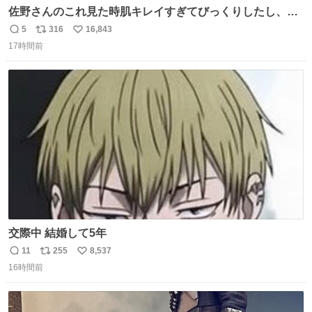
佐野さんのこれ見た時肌キレイすぎてびっくりしたし、や
はりアイドルって体型･肌管理すごすぎる
5
316
16,843
返
リ
い
17時間前
信
ポ
い
数
ス
ね
ト
数
数
交際中 結婚して5年
11
255
8,537
返
リ
い
16時間前
信
ポ
い
数
ス
ね
ト
数