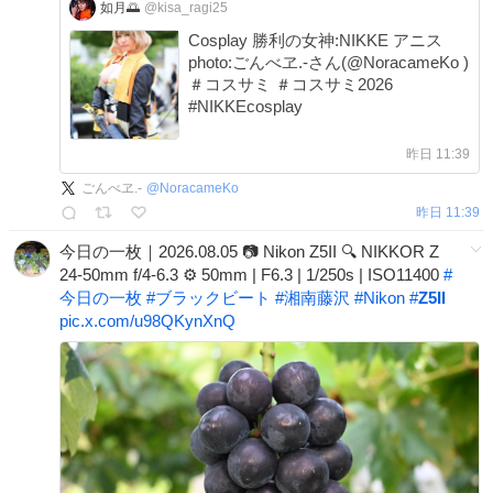
如月🌅
@kisa_ragi25
Cosplay 勝利の女神:NIKKE アニス
photo:ごんべヱ.-さん(@NoracameKo )
＃コスサミ ＃コスサミ2026
#NIKKEcosplay
昨日 11:39
ごんべヱ.-
@
NoracameKo
昨日 11:39
今日の一枚｜2026.08.05 📷 Nikon Z5II 🔍 NIKKOR Z
24-50mm f/4-6.3 ⚙️ 50mm | F6.3 | 1/250s | ISO11400
#
今日の一枚
#
ブラックビート
#
湘南藤沢
#
Nikon
#
Z5II
pic.x.com/u98QKynXnQ