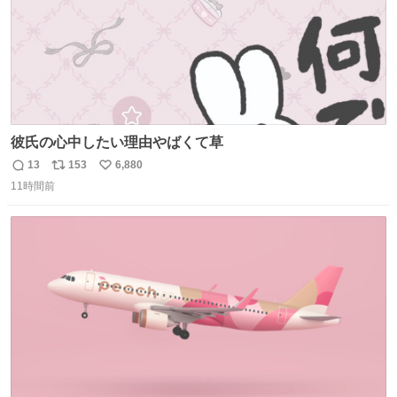
彼氏の心中したい理由やばくて草
13
153
6,880
返
リ
い
11時間前
信
ポ
い
数
ス
ね
ト
数
数