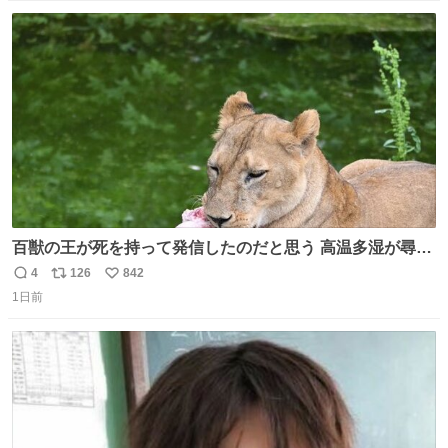
になって欲しいと。家内も一緒に募金したので、自分も何
数
ス
ね
かできたらなぁと思いました。
ト
数
数
百獣の王が死を持って発信したのだと思う 高温多湿が尋常
でない日本の夏 どうか早急に飼育の環境を見直して 動物の
4
126
842
返
リ
い
命を護ってください…と 治療中のライオンが助かりますよ
1日前
信
ポ
い
うに すべての動物の命が護られますように 2026.7.3📷多摩
数
ス
ね
動物公園にて 残念ながら個体の識別は出来ません
ト
数
数