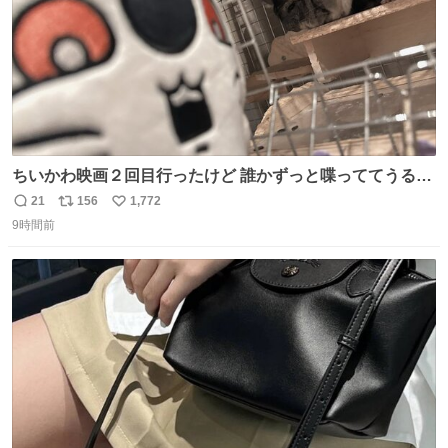
ちいかわ映画２回目行ったけど 誰かずっと喋っててうるさ
かった 許せねえ
21
156
1,772
返
リ
い
9時間前
信
ポ
い
数
ス
ね
ト
数
数