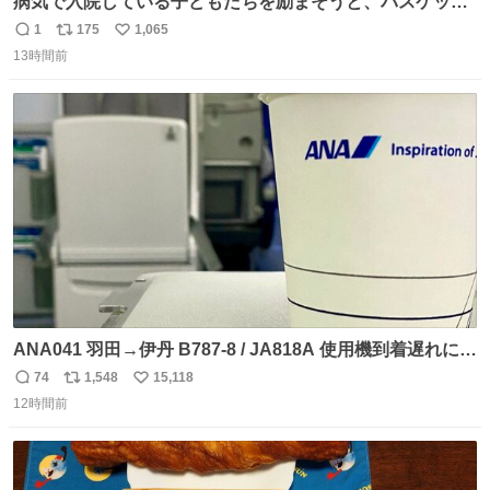
病気で入院している子どもたちを励まそうと、バスケット
ボール・宇都宮ブレックスに所属する比江島慎選手が下野
1
175
1,065
返
リ
い
市の病院を訪問して交流しました。
13時間前
信
ポ
い
news.web.nhk/newsweb/na/nb-…
数
ス
ね
ト
数
数
ANA041 羽田→伊丹 B787-8 / JA818A 使用機到着遅れにつ
き 「安全に支障ない範囲で1分1秒でも遅延回復に努めてお
74
1,548
15,118
返
リ
い
ります」と機長の気合い十分！ が、フライトは順調に進み
12時間前
信
ポ
い
すぎ… 「飛ばしすぎたせいか現在奈良県上空での待機を命
数
ス
ね
じられております」 でコンソメスープ吹き出しそうになり
ト
数
数
ましたw