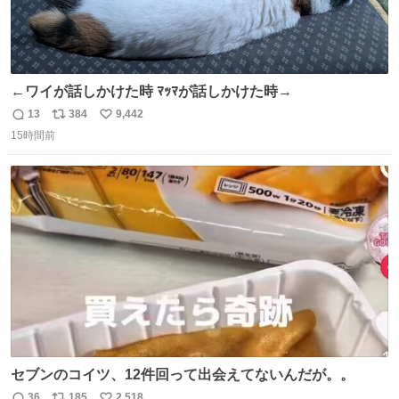
←ワイが話しかけた時 ﾏｯﾏが話しかけた時→
13
384
9,442
返
リ
い
15時間前
信
ポ
い
数
ス
ね
ト
数
数
セブンのコイツ、12件回って出会えてないんだが。。
36
185
2,518