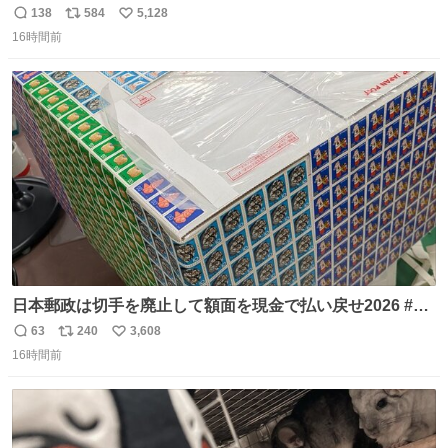
けは娘の波長を感じ取れるから声出せずともSOSが伝わっ
138
584
5,128
返
リ
い
たらしい。 急いで旦那が救出して、泣きじゃくる娘に自分
16時間前
信
ポ
い
も謝って抱きしめようとしたら、ビンタされてしまった。
数
ス
ね
3回ほど。 小さい手だけど、地味に痛い。 その後、娘は旦
ト
数
数
那に泣きついてた。
日本郵政は切手を廃止して額面を現金で払い戻せ2026 #日
本郵政 @JapanPostHD_PR
63
240
3,608
返
リ
い
16時間前
信
ポ
い
数
ス
ね
ト
数
数