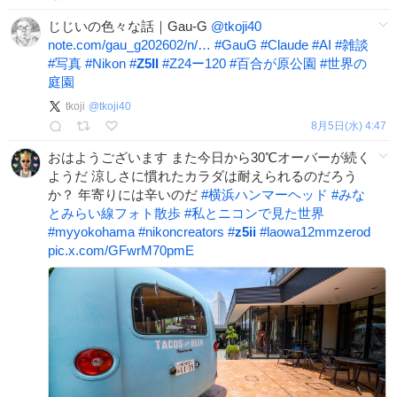
じじいの色々な話｜Gau-G
@tkoji40
note.com/gau_g202602/n/…
#
GauG
#
Claude
#
AI
#
雑談
#
写真
#
Nikon
#
Z5II
#
Z24ー120
#
百合が原公園
#
世界の
庭園
tkoji
@
tkoji40
8月5日(水) 4:47
おはようございます また今日から30℃オーバーが続く
ようだ 涼しさに慣れたカラダは耐えられるのだろう
か？ 年寄りには辛いのだ
#
横浜ハンマーヘッド
#
みな
とみらい線フォト散歩
#
私とニコンで見た世界
#
myyokohama
#
nikoncreators
#
z5ii
#
laowa12mmzerod
pic.x.com/GFwrM70pmE