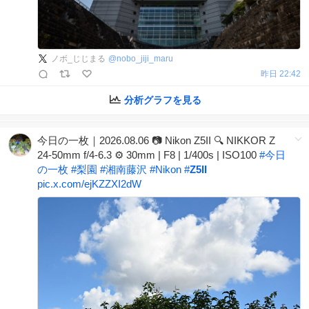
ノボ_じじまる
@
nobo_jiji_maru
昨日 22:42
分析グラフを見る
今日の一枚｜2026.08.06 📷 Nikon Z5II 🔍 NIKKOR Z
24-50mm f/4-6.3 ⚙️ 30mm | F8 | 1/400s | ISO100
#
今日
の一枚
#
梨園
#
湘南藤沢
#
Nikon
#
Z5II
pic.x.com/ejKZZXI2dW