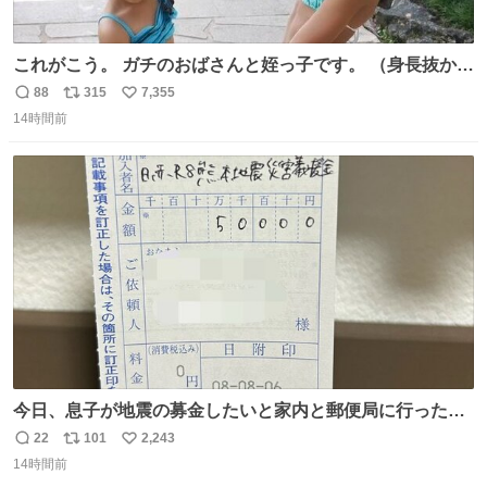
これがこう。 ガチのおばさんと姪っ子です。 （身長抜かさ
れててしぬ笑） #ヤツルギ12 #家族でヒロイン
88
315
7,355
返
リ
い
14時間前
信
ポ
い
数
ス
ね
ト
数
数
今日、息子が地震の募金したいと家内と郵便局に行ったみ
たいです。おもちゃとか買う選択肢もあったと思うけど、
22
101
2,243
返
リ
い
自分で貯めてた2万円を役に立てて欲しい、みんなも元気
14時間前
信
ポ
い