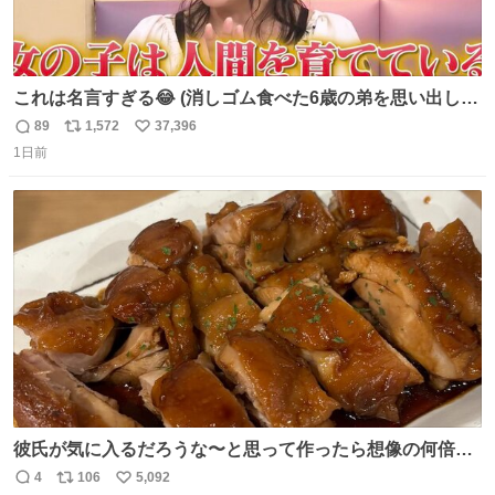
これは名言すぎる😂 (消しゴム食べた6歳の弟を思い出しな
がら)
89
1,572
37,396
返
リ
い
1日前
信
ポ
い
数
ス
ね
ト
数
数
彼氏が気に入るだろうな〜と思って作ったら想像の何倍も
美味しい美味しい言ってくれて嬉しい
4
106
5,092
返
リ
い