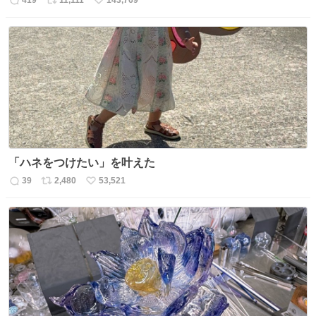
419
11,111
143,769
返
リ
い
信
ポ
い
数
ス
ね
ト
数
数
「ハネをつけたい」を叶えた
39
2,480
53,521
返
リ
い
信
ポ
い
数
ス
ね
ト
数
数