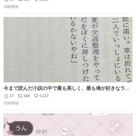
返
リ
い
16時間前
信
ポ
い
数
ス
ね
ト
数
数
今まで読んだ小説の中で最も美しく、最も俺が好きなラス
トシーン
17
168
5,127
返
リ
い
22時間前
信
ポ
い
数
ス
ね
ト
数
数