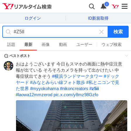
i
ログイン
ID新規取得
検索
キ
ー
話題
最新
画像
動画
ユーザー
ウェブ検索
ワ
ベストポスト
ー
ド
おはようございます 今日もスマホの画面に熱中症注意
を
報が出ている そろそろカメラを持って出かけたい 中
消
毒症状出てきそう
#
横浜ランドマークタワー
#
ドック
す
ヤード
#
みなとみらい線フォト散歩
#
私とニコンで見
た世界
#
myyokohama
#
nikoncreators
#
z5ii
#
laowa12mmzerod
pic.x.com/y8mz98Gzfo