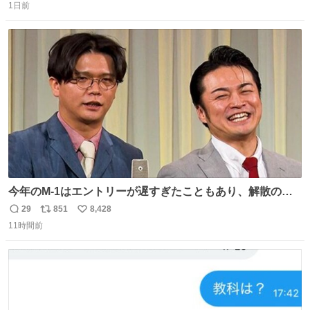
1日前
信
ポ
い
数
ス
ね
ト
数
数
今年のM-1はエントリーが遅すぎたこともあり、解散の可
能性を作り出してからのスタート！！ 遅くなって申し訳な
29
851
8,428
返
リ
い
い🙏 エントリーナンバーは「GO!無策!」でかなり覚えやす
11時間前
信
ポ
い
い！応援をお願いすることになりそう！！
数
ス
ね
ト
数
数