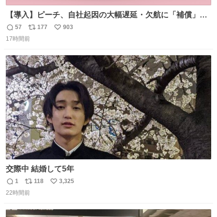
【導入】ピーチ、自社起因の大幅遅延・欠航に「補償」開
始へ news.livedoor.com/article/detail… 同社に起因する理
57
177
903
返
リ
い
由によって大幅遅延や欠航が発生した場合、乗客が負担し
17時間前
信
ポ
い
た宿泊費や交通費を、領収書の事後申請に基づき、国内線
数
ス
ね
は1人あたり上限1万円、国際線は上限2万円まで支払う。
ト
数
数
交際中 結婚して5年
1
118
3,325
返
リ
い
22時間前
信
ポ
い
数
ス
ね
ト
数