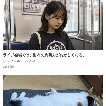
ト
数
数
ライブ会場では、財布の判断力がおかしくなる。
5
465
2,523
返
リ
い
12時間前
信
ポ
い
数
ス
ね
ト
数
数