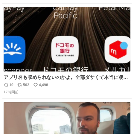
数
ス
ね
ト
数
数
アプリ名も収められないのかよ。全部ダサくて本当に凄
い。 https://t.co/LemyLGyVkR
10
502
4,498
返
リ
い
17時間前
信
ポ
い
数
ス
ね
ト
数
数