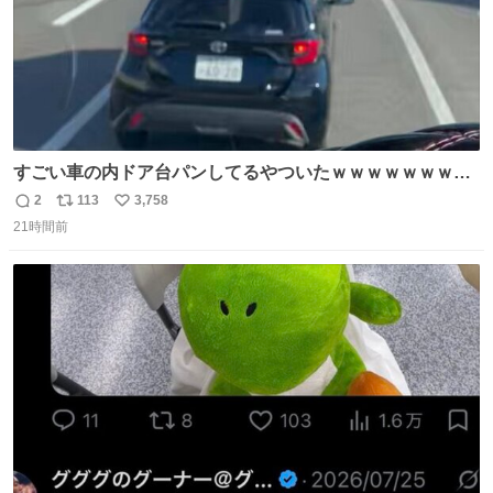
すごい車の内ドア台パンしてるやついたｗｗｗｗｗｗｗｗ
ｗｗｗｗｗｗ
2
113
3,758
返
リ
い
21時間前
信
ポ
い
数
ス
ね
ト
数
数