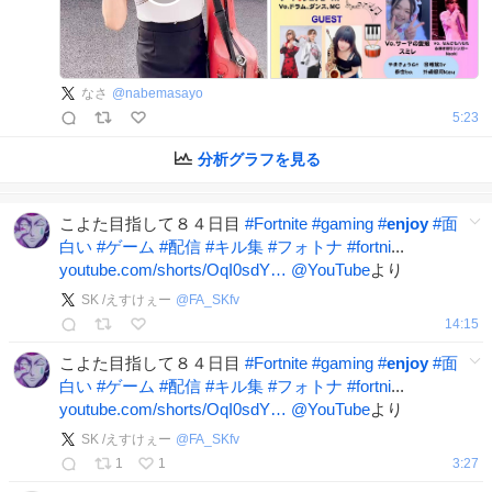
なさ
@
nabemasayo
5:23
分析グラフを見る
こよた目指して８４日目
#
Fortnite
#
gaming
#
enjoy
#
面
白い
#
ゲーム
#
配信
#
キル集
#
フォトナ
#
fortni
...
youtube.com/shorts/OqI0sdY…
@YouTube
より
SK /えすけぇー
@
FA_SKfv
14:15
こよた目指して８４日目
#
Fortnite
#
gaming
#
enjoy
#
面
白い
#
ゲーム
#
配信
#
キル集
#
フォトナ
#
fortni
...
youtube.com/shorts/OqI0sdY…
@YouTube
より
SK /えすけぇー
@
FA_SKfv
1
1
3:27