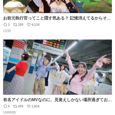
お前元執行官ってこと隠す気ある？ 記憶消えてるからそん
な考えに至らないだろうけどさ…
3
100
4,134
返
リ
い
1日前
信
ポ
い
数
ス
ね
ト
数
数
有名アイドルのMVなのに、見覚えしかない場所過ぎておも
ろいな
5
205
1,816
返
リ
い
16時間前
信
ポ
い