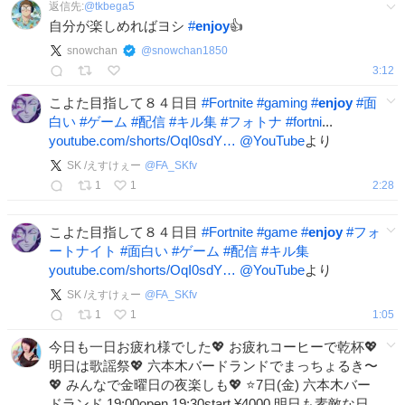
返信先:
@
tkbega5
自分が楽しめればヨシ
#
enjoy
👍
snowchan
@
snowchan1850
3:12
こよた目指して８４日目
#
Fortnite
#
gaming
#
enjoy
#
面
白い
#
ゲーム
#
配信
#
キル集
#
フォトナ
#
fortni
...
youtube.com/shorts/OqI0sdY…
@YouTube
より
SK /えすけぇー
@
FA_SKfv
1
1
2:28
こよた目指して８４日目
#
Fortnite
#
game
#
enjoy
#
フォ
ートナイト
#
面白い
#
ゲーム
#
配信
#
キル集
youtube.com/shorts/OqI0sdY…
@YouTube
より
SK /えすけぇー
@
FA_SKfv
1
1
1:05
今日も一日お疲れ様でした💖 お疲れコーヒーで乾杯💖
明日は歌謡祭💖 六本木バードランドでまっちょるき〜
💖 みんなで金曜日の夜楽しも💖 ⭐️7日(金) 六本木バー
ドランド 19:00open 19:30start ¥4000 明日も素敵な日