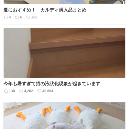
夏におすすめ！ カルディ購入品まとめ
4
6
208
返
リ
い
信
ポ
い
数
ス
ね
ト
数
数
今年も暑すぎて猫の液状化現象が起きています
138
4,282
40,664
返
リ
い
信
ポ
い
数
ス
ね
ト
数
数