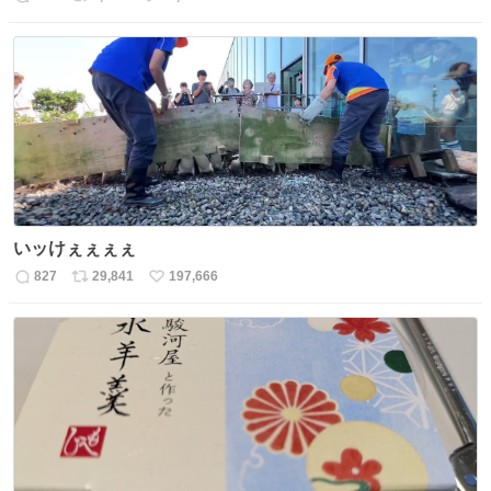
返
リ
い
信
ポ
い
数
ス
ね
ト
数
数
いッけぇぇぇぇ
827
29,841
197,666
返
リ
い
信
ポ
い
数
ス
ね
ト
数
数