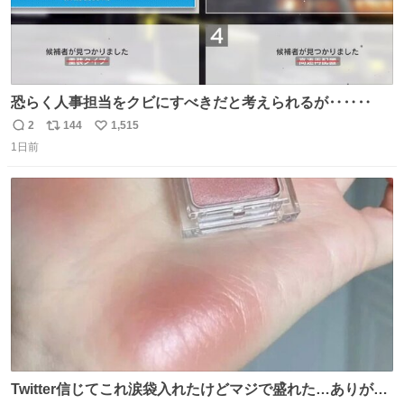
恐らく人事担当をクビにすべきだと考えられるが‥‥‥
2
144
1,515
返
リ
い
1日前
信
ポ
い
数
ス
ね
ト
数
数
Twitter信じてこれ涙袋入れたけどマジで盛れた…ありがと