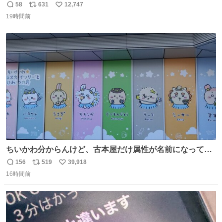
う…
58
631
12,747
返
リ
い
19時間前
信
ポ
い
数
ス
ね
ト
数
数
ちいかわ分からんけど、古本屋だけ属性が名前になってる
のはどういうこと？
156
519
39,918
返
リ
い
16時間前
信
ポ
い
数
ス
ね
ト
数
数