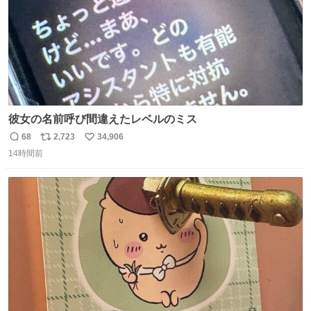
彼女の名前呼び間違えたレベルのミス
68
2,723
34,906
返
リ
い
14時間前
信
ポ
い
数
ス
ね
ト
数
数