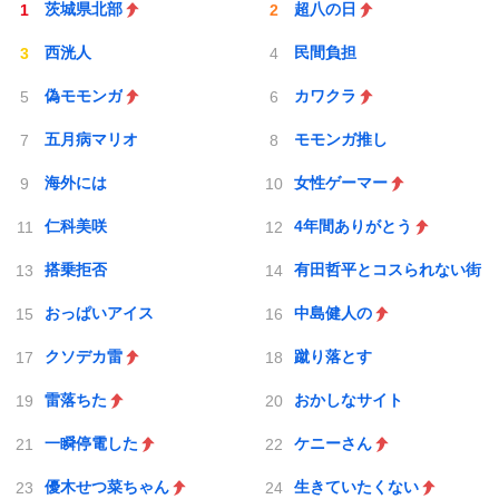
茨城県北部
超八の日
西洸人
民間負担
偽モモンガ
カワクラ
五月病マリオ
モモンガ推し
海外には
女性ゲーマー
仁科美咲
4年間ありがとう
搭乗拒否
有田哲平とコスられない街
おっぱいアイス
中島健人の
クソデカ雷
蹴り落とす
雷落ちた
おかしなサイト
一瞬停電した
ケニーさん
優木せつ菜ちゃん
生きていたくない