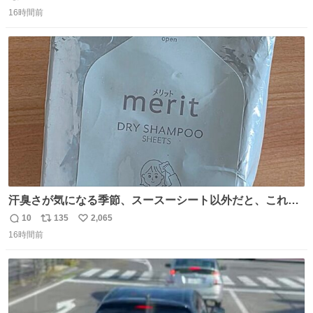
返
リ
い
16時間前
信
ポ
い
数
ス
ね
ト
数
数
汗臭さが気になる季節、スースーシート以外だと、これが
とにかくスッキリする。2年くらい前に #生活は踊る で紹
10
135
2,065
返
リ
い
介したやつ。おじさんにもおばさんにもオススメだ。ドラ
16時間前
信
ポ
い
ストに売ってるぞ。ドライシャンプーって書いてあるけど
数
ス
ね
汗拭きシートみたいなもの。耳裏襟足首筋がんがん拭いて
ト
数
数
汗臭不安を解消。