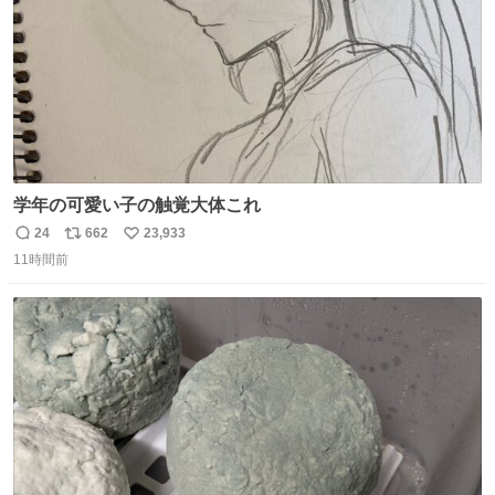
学年の可愛い子の触覚大体これ
24
662
23,933
返
リ
い
11時間前
信
ポ
い
数
ス
ね
ト
数
数