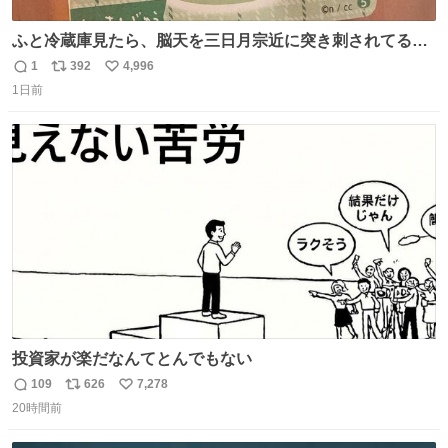
ふと冷蔵庫見たら、脳天を三日月宗近に突き刺されてるく
りまんじゅうパイセンが
1
392
4,996
返
リ
い
1日前
信
ポ
い
数
ス
ね
ト
数
数
投資家が楽だなんてとんでもない
109
626
7,278
返
リ
い
20時間前
信
ポ
い
数
ス
ね