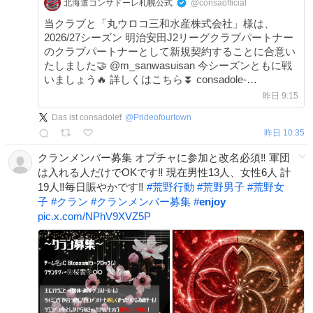
北海道コンサドーレ札幌公式
@consaofficial
当クラブと「丸ウロコ三和水産株式会社」様は、
2026/27シーズン 明治安田J2リーグクラブパートナー
のクラブパートナーとして新規契約することに合意い
たしました🤝 @m_sanwasuisan 今シーズンともに戦
いましょう🔥 詳しくはこちら⏬ consadole-
sapporo.jp/news/2026/08/i… #consadole #コンサドー
昨日 9:15
レ
Das ist consadole❗️
@
Prideofourtown
昨日 10:35
クランメンバー募集 オプチャに参加と改名必須‼️ 軍団
は入れる人だけでOKです‼️ 現在男性13人、女性6人 計
19人‼️毎日賑やかです‼️
#
荒野行動
#
荒野男子
#
荒野女
子
#
クラン
#
クランメンバー募集
#
enjoy
pic.x.com/NPhV9XVZ5P