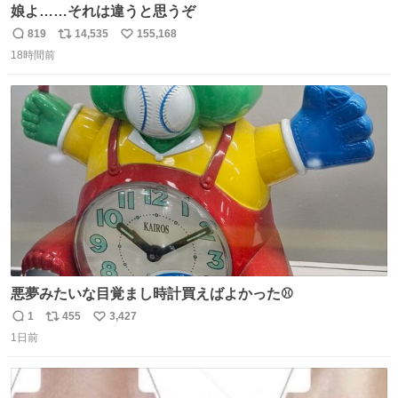
娘よ……それは違うと思うぞ
819
14,535
155,168
返
リ
い
18時間前
信
ポ
い
数
ス
ね
ト
数
数
悪夢みたいな目覚まし時計買えばよかった⚾
1
455
3,427
返
リ
い
1日前
信
ポ
い
数
ス
ね
ト
数