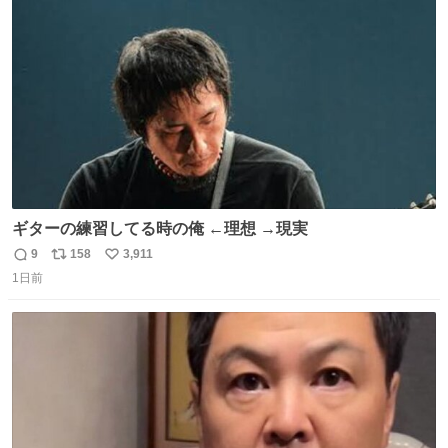
ト
数
数
ギターの練習してる時の俺 ←理想 →現実
9
158
3,911
返
リ
い
1日前
信
ポ
い
数
ス
ね
ト
数
数