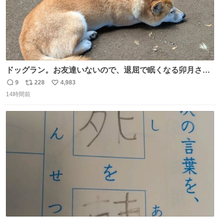
ドッグラン。お友達いないので、退屈で眠くなる卯月さ
ん。 #柴犬卯月
9
228
4,983
返
リ
い
14時間前
信
ポ
い
数
ス
ね
ト
数
数