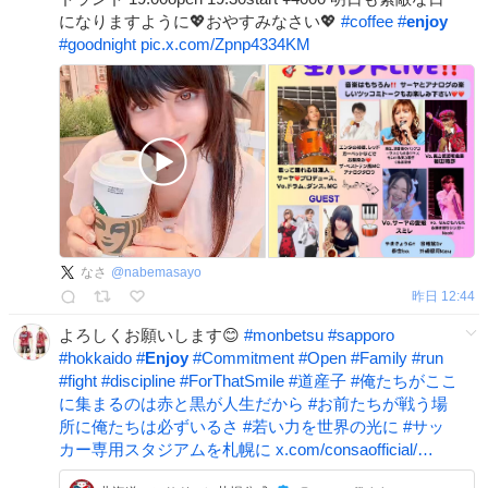
になりますように💖おやすみなさい💖
#
coffee
#
enjoy
#
goodnight
pic.x.com/Zpnp4334KM
なさ
@
nabemasayo
昨日 12:44
よろしくお願いします😊
#
monbetsu
#
sapporo
#
hokkaido
#
Enjoy
#
Commitment
#
Open
#
Family
#
run
#
fight
#
discipline
#
ForThatSmile
#
道産子
#
俺たちがここ
に集まるのは赤と黒が人生だから
#
お前たちが戦う場
所に俺たちは必ずいるさ
#
若い力を世界の光に
#
サッ
カー専用スタジアムを札幌に
x.com/consaofficial/…