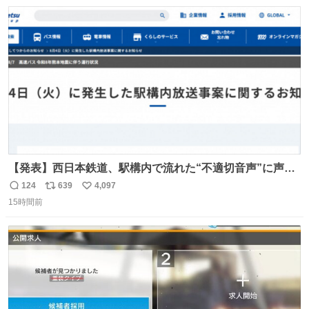
数
ス
ね
156cm40kg、年中日焼け止めとお友達の私より綺麗な手や
ト
数
数
めてもろて とか言う
【発表】西日本鉄道、駅構内で流れた“不適切音声”に声明
「被害届も検討」 news.livedoor.com/article/detail… 4日
124
639
4,097
返
リ
い
に西鉄福岡（天神）駅および薬院駅で発生した駅構内放送
15時間前
信
ポ
い
事案について声明を公表した。「第三者によって駅構内放
数
ス
ね
送設備に外部から不正に音声が流された可能性も含めて確
ト
数
数
認を実施」と説明した。