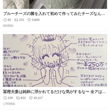
ブルーチーズの菌を入れて初めて作ってみたチーズなんだ
けど 本能でちょっとヤバいと思っちゃう見た目だな
50
331
5,669
返
リ
い
9時間前
信
ポ
い
数
ス
ね
ト
数
数
冨樫夫妻は純粋に浮かれてるだけな気がするな〜 全アはこ
こに自分の市場価値的なものを上乗せするので、 すっぴん
239
922
20,117
返
リ
い
＆寝起きのボサボサ頭でも「今日も可愛いね」が止まらな
17時間前
信
ポ
い
い。放っておくと永遠に髪撫でてきて作業進まない()