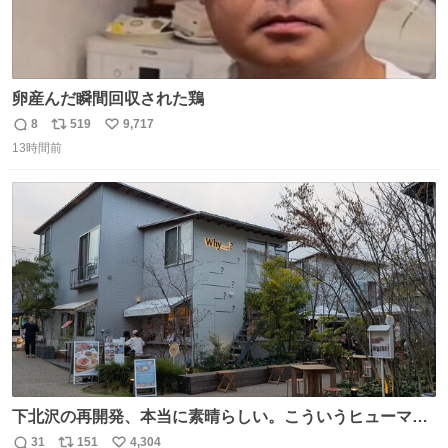
卵産んだ瞬間回収された鶏
8
519
9,717
返
リ
い
13時間前
信
ポ
い
数
ス
ね
ト
数
数
下北沢の再開発、本当に素晴らしい。こういうヒューマン
スケールの開発がいいんだよ。
31
151
4,304