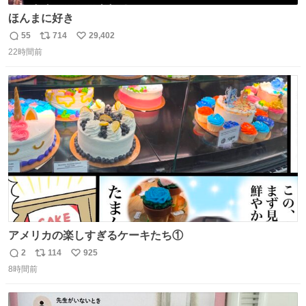
ほんまに好き
55
714
29,402
返
リ
い
22時間前
信
ポ
い
数
ス
ね
ト
数
数
アメリカの楽しすぎるケーキたち①
2
114
925
返
リ
い
8時間前
信
ポ
い
数
ス
ね
ト
数