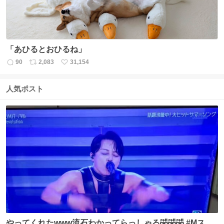
「あひるとおひるね」
90
2,083
31,154
返
リ
い
信
ポ
い
数
ス
ね
人気ポスト
ト
数
数
やってくれたwww流石わかってらっしゃる🤣🤣🤣 #Mステ