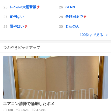
レベル3大雨警報
STRN
前例ない
最終回まで
雷やばい
じゅのん
100位まで見る
つぶやきピックアップ
エアコン清掃で隔離したポメ
188
3,528
47,491