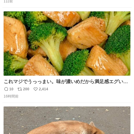
ましたので悪しからず🙏🏻 裏地は人魚のウロコ風な柄にし
1日前
信
ポ
い
てみたらめっちゃ良き☺️ 島二郎とちいかわチャームもお気
数
ス
ね
に入り⭐️
ト
数
数
これマジでうっっまい。味が濃いめだから満足感エグいし
1週間で3キロ痩せた😭
10
200
2,414
返
リ
い
16時間前
信
ポ
い
数
ス
ね
ト
数
数