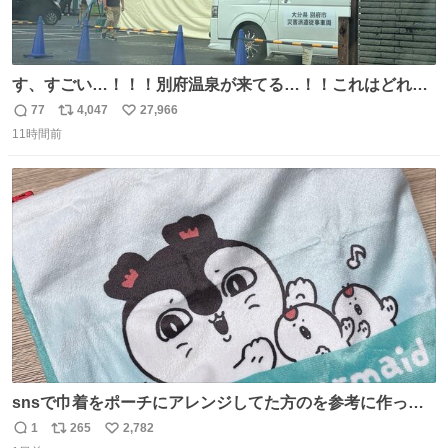
す、すごい…！！！別府温泉が来てる…！！これはどれぐ
らい待つんだろう…
77
4,047
27,966
返
リ
い
11時間前
信
ポ
い
数
ス
ね
ト
数
数
snsで巾着をポーチにアレンジしてた方のを参考に作って
みました🧵 裁縫は得意でないので、ザクザクの目測で縫い
1
265
2,782
返
リ
い