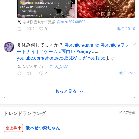
🍎❀桜雲❀かず兄🍎
@
kazu20240802
2
8
昨日 10:19
夏休み何してますか？
#
fortnite
#
gaming
#
fortnite
#
フォ
ートナイト
#
ゲーム
#
面白い
#
enjoy
#...
youtube.com/shorts/cod53BV…
@YouTube
より
SK /えすけぇー
@
FA_SKfv
1
2
昨日 7:41
もっと見る
トレンドランキング
19:37
時点
優木せつ菜ちゃん