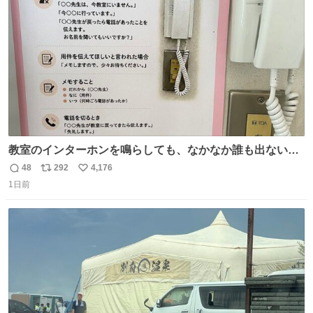
数
教室のインターホンを鳴らしても、なかなか誰も出ないこ
とがあります…。 もしかすると「電話の出方」に困ってい
48
292
4,176
返
リ
い
るのかもしれません。 そこで「何を話せばいいか」が見え
1日前
信
ポ
い
る手引きを用意して、安心して電話に出られるようにしま
数
ス
ね
す。 インターホンの応対も大切なコミュニケーションの学
ト
数
数
びです。