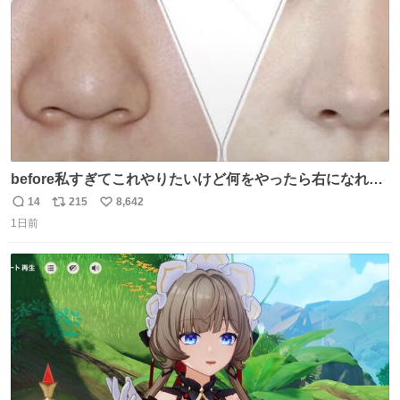
数
before私すぎてこれやりたいけど何をやったら右になれる
の
14
215
8,642
返
リ
い
1日前
信
ポ
い
数
ス
ね
ト
数
数