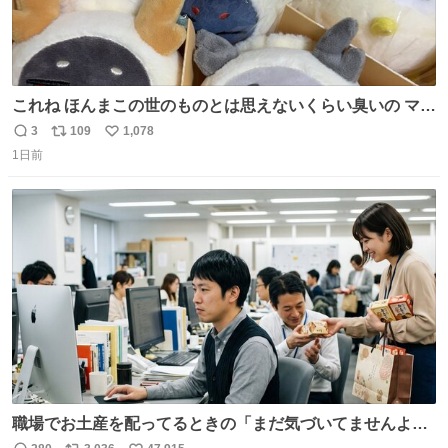
これね ほんまこの世のものとは思えないくらい臭いの マジ
で、死ぬほど、臭い 中に入ってる謎スクイーズのせいなん
3
109
1,078
返
リ
い
だけど
1日前
信
ポ
い
数
ス
ね
ト
数
数
職場でお土産を配ってるときの「まだ気づいてませんよ」
的な演技が毎回シンドい。