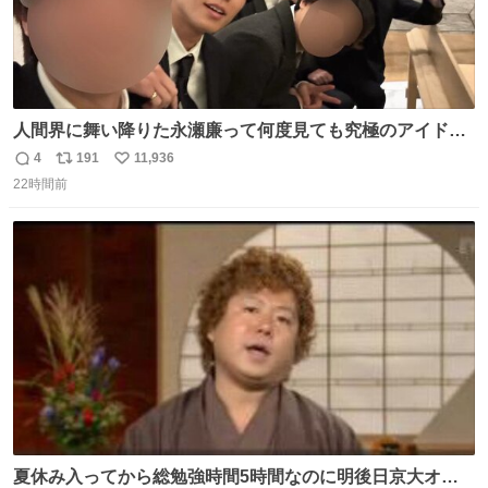
人間界に舞い降りた永瀬廉って何度見ても究極のアイドル
過ぎてずっと味する。美味い。
4
191
11,936
返
リ
い
22時間前
信
ポ
い
数
ス
ね
ト
数
数
夏休み入ってから総勉強時間5時間なのに明後日京大オー