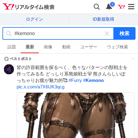
i
ログイン
ID新規取得
検索
キ
ー
話題
最新
画像
動画
ユーザー
ウェブ検索
ワ
ベストポスト
ー
ド
皆の許容範囲を探るべく、色々なパターンの獣戦士を
を
作ってみる💪 どっしり系熊娘戦士🐻 熊さんらしいぽ
消
っちゃりお腹が魅力的🥰
#
Furry
#
Kemono
す
pic.x.com/a7X6UK3qcg