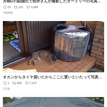
芳樹Dの結婚式で岩井さんが撮影したオードリーの写真が
本当好きなのよね。確か3枚目はもうすでに出来上がって
23
115
3,496
返
リ
い
いる春日さんがウェイターにハイボールを懇願している所
7時間前
信
ポ
い
じゃなかったかな
数
ス
ね
ト
数
数
オカンからタイヤ届いたからここに置いといたって写真送
られてきたけど明らかに猫が邪魔くさそうな顔してて草
3
408
7,137
返
リ
い
1日前
信
ポ
い
数
ス
ね
ト
数
数