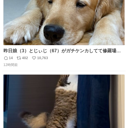
昨日娘（3）とじぃじ（67）がガチケンカしてて修羅場だ
ったんだけど、ふぉるては可能な限り平たくなってまし
14
402
10,763
返
リ
い
た。犬が1番空気読める。
12時間前
信
ポ
い
数
ス
ね
ト
数
数