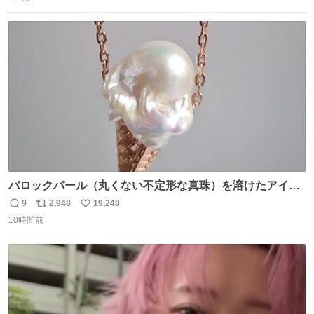
信
ポ
い
数
ス
ね
ト
数
数
バロックパール（丸くない不定形な真珠）を溶けたアイス
や飴玉、雲、アヒルに見立ててジュエリーデザイナー、
9
2,948
19,248
返
リ
い
Ben Choi 蔡俊文さんの作品。
10時間前
信
ポ
い
instagram.com/bcjoaillerie/
数
ス
ね
ト
数
数