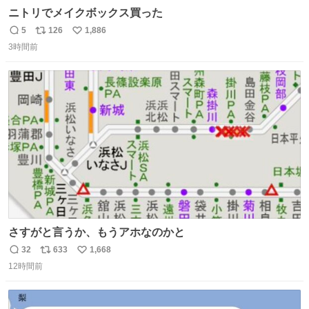
ニトリでメイクボックス買った
5
126
1,886
返
リ
い
3時間前
信
ポ
い
数
ス
ね
ト
数
数
さすがと言うか、もうアホなのかと
32
633
1,668
返
リ
い
12時間前
信
ポ
い
数
ス
ね
ト
数