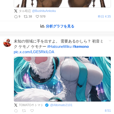
タル暗忍
@
BushituAnkoku
9
38
570
昨日 4:35
分析グラフを見る
未知の領域に手を出すよ。 需要あるかしら？ 初音ミ
ク ケモノ ケモナー
#
HatsuneMiku
#
kemono
pic.x.com/LGE5RkILOA
TOMATO🍅トマト
@
AItomato2101
8:51