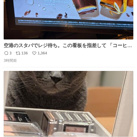
空港のスタバでレジ待ち。この看板を指差して 「コーヒー
苦手な人コーヒー飲まないよ！」て叫び続けてる子供いて
3
136
1,364
返
リ
い
吹き出しそうwお母さんお疲れ様です。
3時間前
信
ポ
い
数
ス
ね
ト
数
数