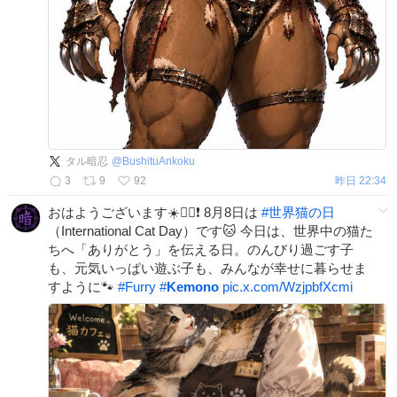
タル暗忍
@
BushituAnkoku
3
9
92
昨日 22:34
おはようございます☀️🙋‍♀️❗ 8月8日は
#
世界猫の日
（International Cat Day）です🐱 今日は、世界中の猫た
ちへ「ありがとう」を伝える日。のんびり過ごす子
も、元気いっぱい遊ぶ子も、みんなが幸せに暮らせま
すように🐾
#
Furry
#
Kemono
pic.x.com/WzjpbfXcmi