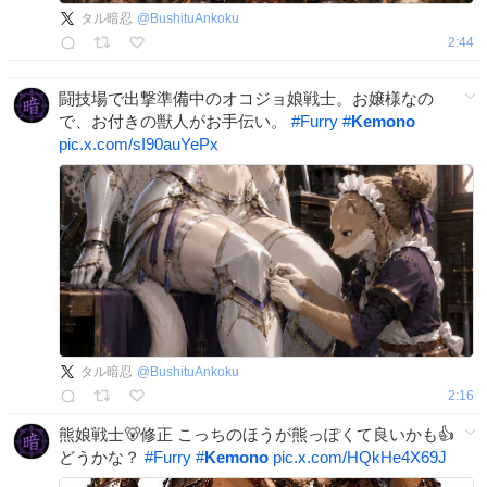
タル暗忍
@
BushituAnkoku
2:44
闘技場で出撃準備中のオコジョ娘戦士。お嬢様なの
で、お付きの獣人がお手伝い。
#
Furry
#
Kemono
pic.x.com/sI90auYePx
タル暗忍
@
BushituAnkoku
2:16
熊娘戦士🐻修正 こっちのほうが熊っぽくて良いかも👍
どうかな？
#
Furry
#
Kemono
pic.x.com/HQkHe4X69J