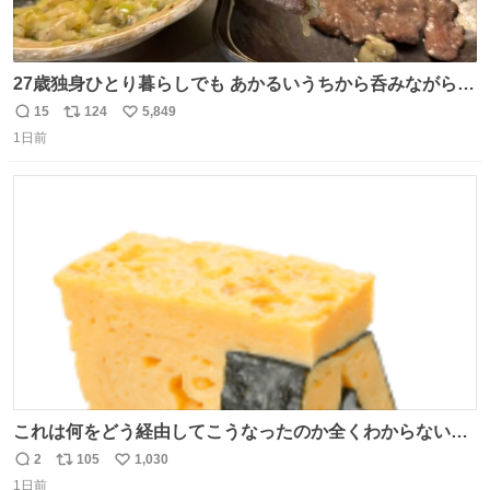
27歳独身ひとり暮らしでも あかるいうちから呑みながらキ
ッチンでひとり焼肉できてしあわせだもん՞ o̴̶̷̥ ̫ o̴̶̷̥ ՞
15
124
5,849
返
リ
い
1日前
信
ポ
い
数
ス
ね
ト
数
数
これは何をどう経由してこうなったのか全くわからない構
造のすしざんまいの玉子
2
105
1,030
返
リ
い
1日前