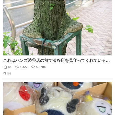
ト
数
数
これはハンズ渋谷店の前で渋谷店を見守ってくれている
「くつろ木」。
45
5,327
59,704
返
リ
い
2日前
信
ポ
い
数
ス
ね
ト
数
数