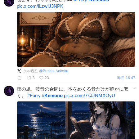
pic.x.com/ILzwIJ3NPK
タル暗忍
@
BushituAnkoku
3
23
昨日 16:47
夜の凪。波音の合間に、本をめくる音だけが静かに響
く。
#
Furry
#
Kemono
pic.x.com/7kJJNMXOyU