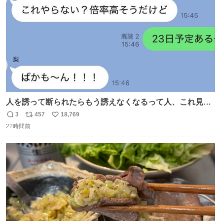
数
人を誘って断られたらもう誘えなくなるって人、これ見て
元気出してほしい
3
457
18,769
返
リ
い
22時間前
信
ポ
い
数
ス
ね
ト
数
数