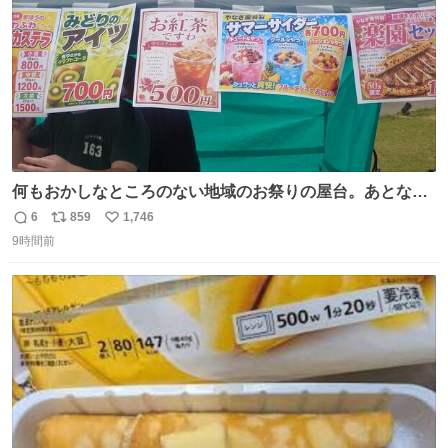
何もおかしなところのない地域のお祭りの屋台。あとなん
か割と聞き馴染みのあるBGMが流れてます #関広見まつり
6
859
1,746
返
リ
い
#関広見まつり2026
9時間前
信
ポ
い
数
ス
ね
ト
数
数