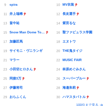
spira
MV衣装
井上瑞稀
長友選手
畠中祐
紫宮るな
Snow Man Dome Tour 2025-2026 ON
聖ファビュラス学園
加藤匠馬
エヌトワ
サイモニ・ヴニランギ
THE鬼タイジ
マラー
MUSIC FAIR
小田切ヒロさん
林原めぐみさん
同接3万
スーパーブルー
伊藤将司
海邉朱莉
おらふくん
ハマスタバトル
100位まで見る