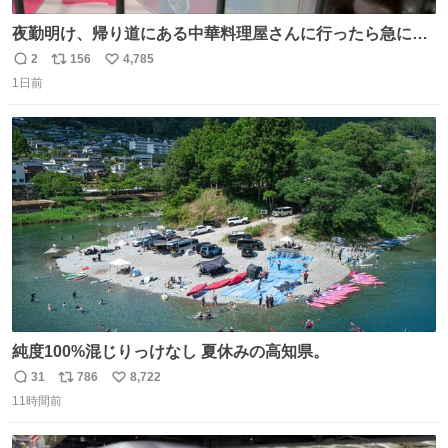
夜勤明け、帰り道にある中華料理屋さんに行ったら急に
「トイレニネコチャンイルヨ！ドウブツスキデショ！」と
2
156
4,785
返
リ
い
言われ(好きだけどさ……)とトイレ行ったらまじで可愛い
1日前
信
ポ
い
猫ちゃんがいた最大級のありがとうありがとうありがとう
数
ス
ね
ね〜〜〜！
ト
数
数
純度100%混じりっけなし 夏休みの高知県。
31
786
8,722
返
リ
い
11時間前
信
ポ
い
数
ス
ね