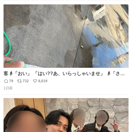
数
ス
ね
ト
数
数
客👴「おい」 「はい??あ、いらっしゃいませ」 👴「さっ
きからずっと水出しっぱなしでもったいないだろ」 「静電
79
732
8,019
返
リ
い
気を逃がし、熱くなった地面の温度を下げ、引火事故の防
1日前
信
ポ
い
止の為必要な作業です」 👴「水不足の昨今にもったいない
数
ス
ね
ことをするな!!」 それでは歌います、聞いてください 「井
ト
数
数
戸水」