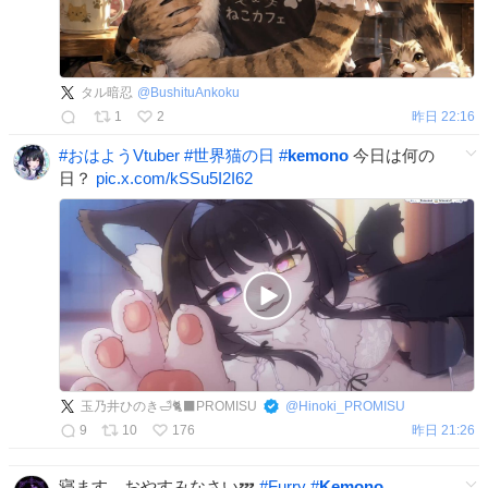
タル暗忍
@
BushituAnkoku
1
2
昨日 22:16
#
おはようVtuber
#
世界猫の日
#
kemono
今日は何の
日？
pic.x.com/kSSu5I2I62
玉乃井ひのき🛁🐈‍⬛PROMISU
@
Hinoki_PROMISU
9
10
176
昨日 21:26
寝ます。おやすみなさい💤
#
Furry
#
Kemono