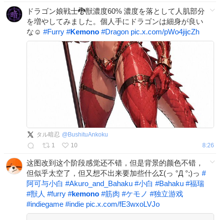
ドラゴン娘戦士🐉獣濃度60% 濃度を落として人肌部分
を増やしてみました。個人手にドラゴンは細身が良い
な☺
#
Furry
#
Kemono
#
Dragon
pic.x.com/pWo4jijcZh
タル暗忍
@
BushituAnkoku
1
10
8:26
这图改到这个阶段感觉还不错，但是背景的颜色不错，
但似乎太空了，但又想不出来要加些什么Σ(っ °Д °;)っ
#
阿可与小白
#
Akuro_and_Bahaku
#
小白
#
Bahaku
#
福瑞
#
獣人
#
furry
#
kemono
#
筋肉
#
ケモノ
#
独立游戏
#
indiegame
#
indie
pic.x.com/fE3wxoLVJo