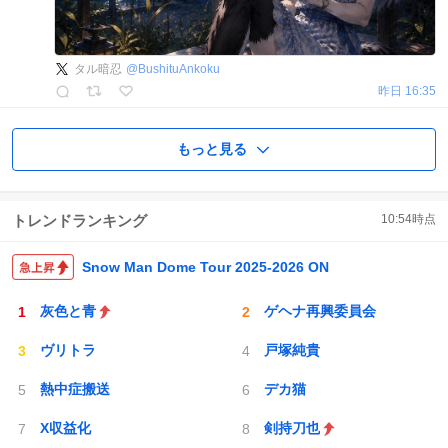
タル暗忍
@
BushituAnkoku
昨日 16:35
もっと見る
トレンドランキング
10:54
時点
Snow Man Dome Tour 2025-2026 ON
灰色と青
ゲヘナ再興委員会
ヴリトラ
戸塚純貴
熱中症搬送
デカ猫
X収益化
剣持刀也