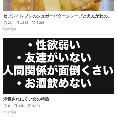
セブンイレブンのシュガーバタークレープとえんがわの寿
司を探している人へ！ シュガーバタークレープは目黒、品
21
1,362
5,265
返
リ
い
川、蒲田、渋谷、川崎、横浜、鶴見、九州の一部エリア限
23時間前
信
ポ
い
定商品で8月5日に発注が終了したため店舗に置いてあると
数
ス
ね
ころ少ないですが見つけたら即買いです🤩❣️
ト
数
数
浮気されにくい女の特徴
6
146
4,441
返
リ
い
21時間前
信
ポ
い