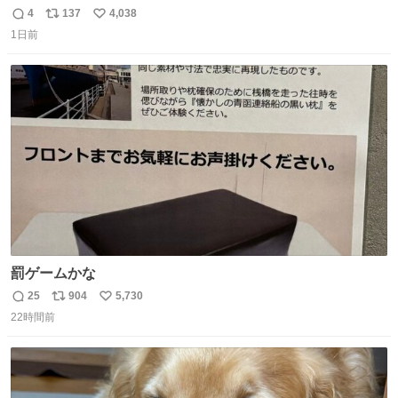
プンで今これ
4
137
4,038
返
リ
い
1日前
信
ポ
い
数
ス
ね
ト
数
数
罰ゲームかな
25
904
5,730
返
リ
い
22時間前
信
ポ
い
数
ス
ね
ト
数
数