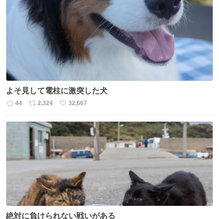
ト
数
数
よそ見して電柱に激突した犬
44
2,324
32,667
返
リ
い
信
ポ
い
数
ス
ね
ト
数
数
絶対に負けられない戦いがある