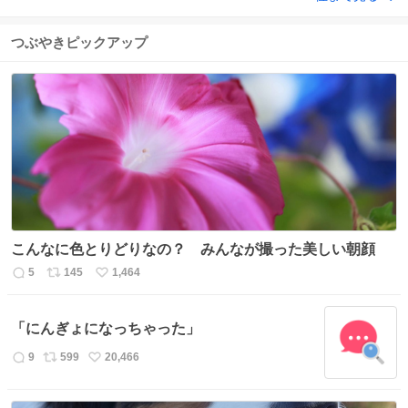
つぶやきピックアップ
こんなに色とりどりなの？ みんなが撮った美しい朝顔
5
145
1,464
返
リ
い
信
ポ
い
数
ス
ね
「にんぎょになっちゃった」
ト
数
数
9
599
20,466
返
リ
い
信
ポ
い
数
ス
ね