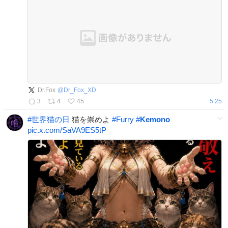
Dr.Fox
@
Dr_Fox_XD
3
4
45
5:25
#
世界猫の日
猫を崇めよ
#
Furry
#
Kemono
pic.x.com/SaVA9ES5tP