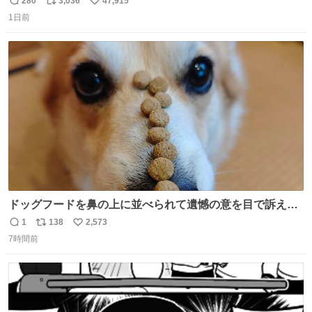
280
3,036
47,915
返
リ
い
1日前
信
ポ
い
数
ス
ね
ト
数
数
ドッグフードを鼻の上に並べられて遺憾の意を目で訴えて
くるコーギー
1
138
2,573
返
リ
い
7時間前
信
ポ
い
数
ス
ね
ト
数
数