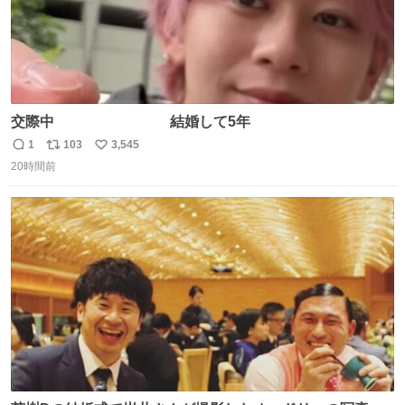
交際中 結婚して5年
1
103
3,545
返
リ
い
20時間前
信
ポ
い
数
ス
ね
ト
数
数