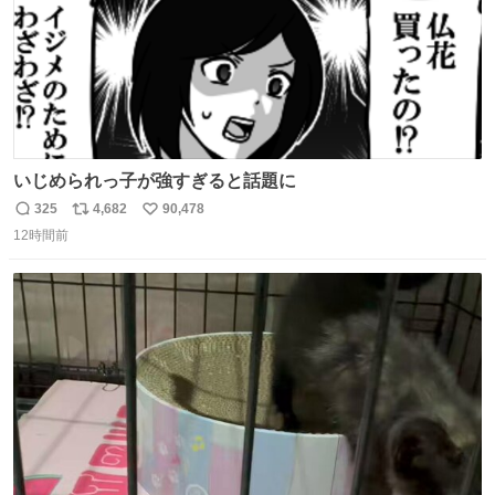
いじめられっ子が強すぎると話題に
325
4,682
90,478
返
リ
い
12時間前
信
ポ
い
数
ス
ね
ト
数
数