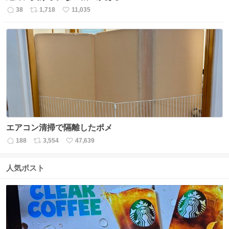
38
1,718
11,035
返
リ
い
信
ポ
い
数
ス
ね
ト
数
数
エアコン清掃で隔離したポメ
188
3,554
47,639
返
リ
い
信
ポ
い
数
ス
ね
人気ポスト
ト
数
数