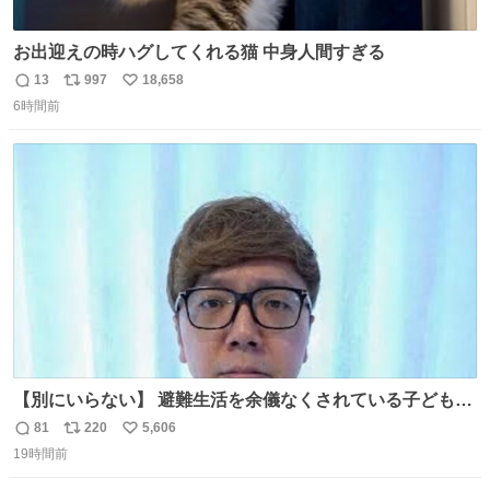
お出迎えの時ハグしてくれる猫 中身人間すぎる
13
997
18,658
返
リ
い
6時間前
信
ポ
い
数
ス
ね
ト
数
数
【別にいらない】 避難生活を余儀なくされている子どもた
ちのためにヒカキンボックス1000個を寄付させていただき
81
220
5,606
返
リ
い
ました
19時間前
信
ポ
い
数
ス
ね