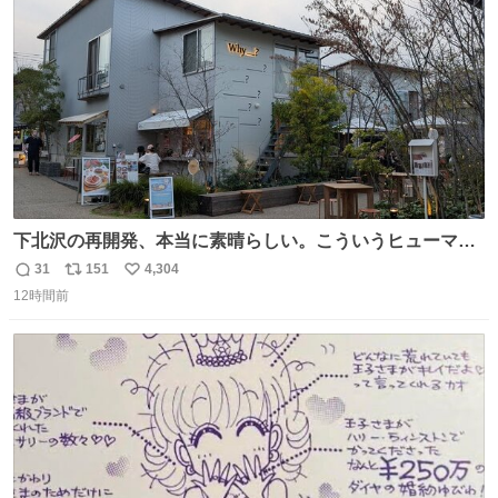
数
びです。
下北沢の再開発、本当に素晴らしい。こういうヒューマン
スケールの開発がいいんだよ。
31
151
4,304
返
リ
い
12時間前
信
ポ
い
数
ス
ね
ト
数
数