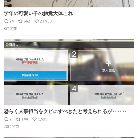
学年の可愛い子の触覚大体これ
24
662
23,933
返
リ
い
8時間前
信
ポ
い
数
ス
ね
ト
数
数
恐らく人事担当をクビにすべきだと考えられるが‥‥‥
2
144
1,515
返
リ
い
23時間前
信
ポ
い
数
ス
ね