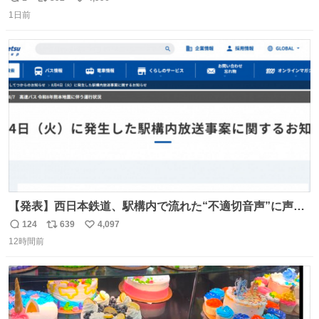
返
リ
い
1日前
信
ポ
い
数
ス
ね
ト
数
数
【発表】西日本鉄道、駅構内で流れた“不適切音声”に声明
「被害届も検討」 news.livedoor.com/article/detail… 4日
124
639
4,097
返
リ
い
に西鉄福岡（天神）駅および薬院駅で発生した駅構内放送
12時間前
信
ポ
い
事案について声明を公表した。「第三者によって駅構内放
数
ス
ね
送設備に外部から不正に音声が流された可能性も含めて確
ト
数
数
認を実施」と説明した。