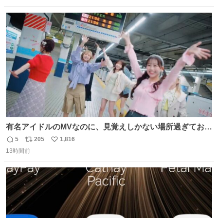
数
ス
ね
ト
数
数
有名アイドルのMVなのに、見覚えしかない場所過ぎておも
ろいな
5
205
1,816
返
リ
い
13時間前
信
ポ
い
数
ス
ね
ト
数
数