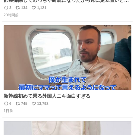
部屋掃除してめっちゃ綺麗になったから床に足立置いとい
たら家族にまだゴミ残ってるよって言われて神
3
134
1,121
返
リ
い
20時間前
信
ポ
い
数
ス
ね
ト
数
数
新幹線初めて乗る外国人ニキ面白すぎる
6
745
13,792
返
リ
い
1日前
信
ポ
い
数
ス
ね
ト
数
数