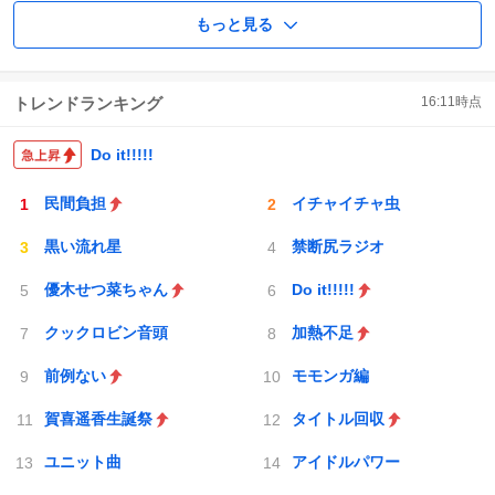
もっと見る
トレンドランキング
16:11
時点
Do it!!!!!
民間負担
イチャイチャ虫
黒い流れ星
禁断尻ラジオ
優木せつ菜ちゃん
Do it!!!!!
クックロビン音頭
加熱不足
前例ない
モモンガ編
賀喜遥香生誕祭
タイトル回収
ユニット曲
アイドルパワー