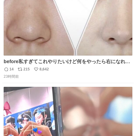
数
before私すぎてこれやりたいけど何をやったら右になれる
の
14
215
8,642
返
リ
い
23時間前
信
ポ
い
数
ス
ね
ト
数
数