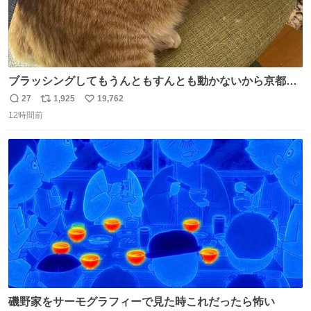
ブラッシングしてもうんともすんとも動かないから京都の
寺にある庭みたいになってる
27
1,925
19,762
返
リ
い
12時間前
信
ポ
い
数
ス
ね
ト
数
数
磯野家をサーモグラフィーで見た時これだったら怖い