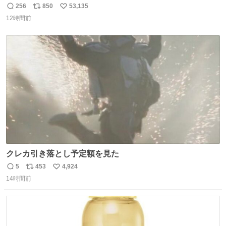
256
850
53,135
返
リ
い
12時間前
信
ポ
い
数
ス
ね
ト
数
数
クレカ引き落とし予定額を見た
5
453
4,924
返
リ
い
14時間前
信
ポ
い
数
ス
ね
ト
数
数