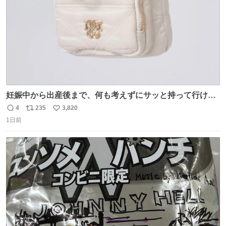
妊娠中から出産後まで、何も考えずにサッと持って行ける
ようなショルダーバッグが欲しいな〜と思っていたのだけ
4
235
3,820
返
リ
い
ど snidelでめちゃくちゃピッタリなものを見つけたので買
1日前
信
ポ
い
った！✨ スマホと小物とペットボトルが入るの最高すぎる
数
ス
ね
🥹 しかもスマホ入れ独立してるしファスナーない！地味に
ト
数
数
嬉しいやつ！！！