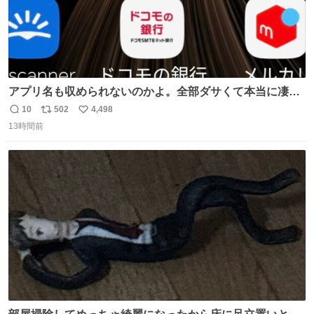
アプリ名も収められないのかよ。全部ダサくて本当に凄
い。 https://t.co/LemyLGyVkR
10
502
4,498
返
リ
い
13時間前
信
ポ
い
数
ス
ね
ト
数
数