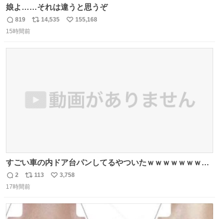
娘よ……それは違うと思うぞ
819
14,535
155,168
返
リ
い
15時間前
信
ポ
い
数
ス
ね
ト
数
数
すごい車の内ドア台パンしてるやついたｗｗｗｗｗｗｗｗ
ｗｗｗｗｗｗ
2
113
3,758
返
リ
い
17時間前
信
ポ
い
数
ス
ね
ト
数