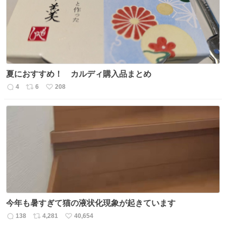
夏におすすめ！ カルディ購入品まとめ
4
6
208
返
リ
い
信
ポ
い
数
ス
ね
ト
数
数
今年も暑すぎて猫の液状化現象が起きています
138
4,281
40,654
返
リ
い