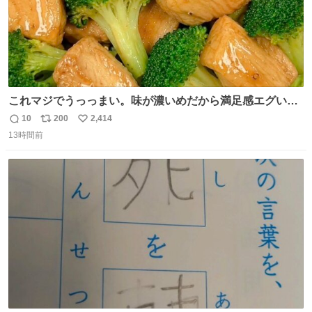
これマジでうっっまい。味が濃いめだから満足感エグいし
1週間で3キロ痩せた😭
10
200
2,414
返
リ
い
13時間前
信
ポ
い
数
ス
ね
ト
数
数