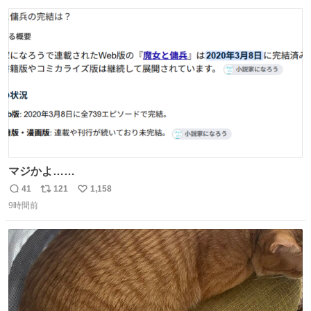
数
ス
ね
ト
数
数
マジかよ……
41
121
1,158
返
リ
い
9時間前
信
ポ
い
数
ス
ね
ト
数
数