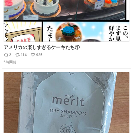
アメリカの楽しすぎるケーキたち①
2
114
925
返
リ
い
5時間前
信
ポ
い
数
ス
ね
ト
数
数