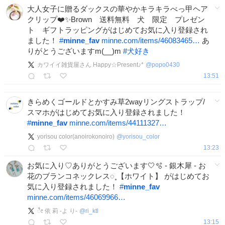
大人女子に贈るダックスの華やかキラキラべっ甲ヘア
クリップ❤️✨️Brown 送料無料 犬 限定 プレゼン
ト ギフトラッピングがはじめてお気に入り登録され
ました！
#
minne_fav
minne.com/items/46083465…
あ
りがとうございますm(__)m
#
犬好き
カワイイ雑貨屋さん Happy☆Present♪*
@
popo0430
13:51
きらめくゴールドとかすみ草2wayリングストラップ/
スマホがはじめてお気に入り登録されました！
#
minne_fav
minne.com/items/44111327…
yorisou color(anoirokonoiro)
@
yorisou_color
13:23
お気に入り♡ありがとうございます🤍🫧 - 銀木犀 - お
花のブランコネックレス◌˳【ホワイト】 がはじめてお
気に入り登録されました！
#
minne_fav
minne.com/items/46069966…
ೀ 依 莉 -よ り-
@
ri_ktl
13:15