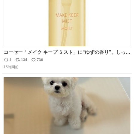
コーセー「メイク キープ ミスト」に“ゆずの香り”、しっと
りツヤ肌叶う保湿タイプ - fashion-press.net/news/148945
1
134
736
返
リ
い
15時間前
信
ポ
い
数
ス
ね
ト
数
数