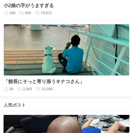
小2娘の字がうますぎる
188
995
76,972
返
リ
い
信
ポ
い
数
ス
ね
ト
数
数
「館長にそっと寄り添うキナコさん」
28
2,365
33,585
返
リ
い
信
ポ
い
数
ス
ね
人気ポスト
ト
数
数