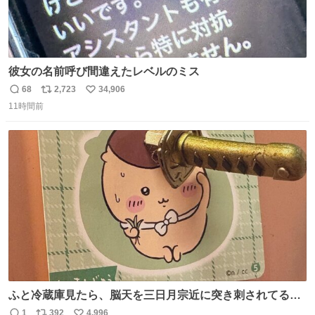
彼女の名前呼び間違えたレベルのミス
68
2,723
34,906
返
リ
い
11時間前
信
ポ
い
数
ス
ね
ト
数
数
ふと冷蔵庫見たら、脳天を三日月宗近に突き刺されてるく
りまんじゅうパイセンが
1
392
4,996