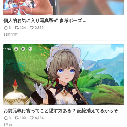
個人的お気に入り写真😻💕 参考ポーズ→
3
124
2,839
返
リ
い
11時間前
信
ポ
い
数
ス
ね
ト
数
数
お前元執行官ってこと隠す気ある？ 記憶消えてるからそん
な考えに至らないだろうけどさ…
3
100
4,134
返
リ
い
1日前
信
ポ
い