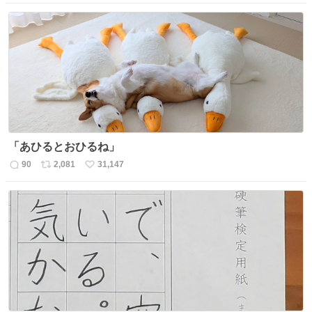
信
ポ
い
数
ス
ね
ト
数
数
「あひるとおひるね」
90
2,081
31,147
返
リ
い
信
ポ
い
数
ス
ね
ト
数
数