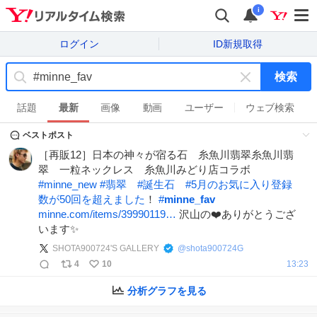
i
ログイン
ID新規取得
検索
キ
ー
話題
最新
画像
動画
ユーザー
ウェブ検索
ワ
ベストポスト
ー
ド
［再販12］日本の神々が宿る石 糸魚川翡翠糸魚川翡
を
翠 一粒ネックレス 糸魚川みどり店コラボ
消
#
minne_new
#
翡翠
#
誕生石
#
5月のお気に入り登録
す
数が50回を超えました
！
#
minne_fav
minne.com/items/39990119…
沢山の❤️ありがとうござ
います✨
SHOTA900724'S GALLERY
@
shota900724G
4
10
13:23
分析グラフを見る