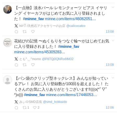
【一点物】淡水パール レモンクォーツ ピアス イヤリ
ング イヤーカフがはじめてお気に入り登録されまし
た！
#
minne_fav
minne.com/items/46062051…
hii𓏲𓎨 /天然石アクセサリーのお店
@
calicocatco
13:08
花結びの記憶 〜ぬくもりをつなぐ輪〜がはじめてお気
に入り登録されました！
#
minne_fav
minne.com/items/45309283…
とも^._.^momo
@
P8TQj0QNRo6tM32
13:08
【パン袋のクリップ型ネックレス】みんなが知ってい
るアレ！ お気に入り登録数が100回を超えました！ た
くさんのお気に入りありがとうございます‼️(((o(*ﾟ▽ﾟ
*)o)))
#
minne_fav
minne.com/items/17446053…
みぃ🐶SMD店長
@
smd_hokkaido
1
2
12:06