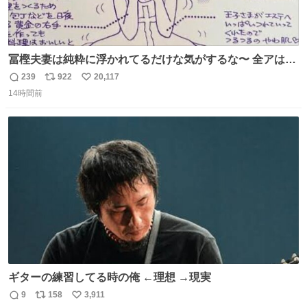
冨樫夫妻は純粋に浮かれてるだけな気がするな〜 全アはこ
こに自分の市場価値的なものを上乗せするので、 すっぴん
239
922
20,117
返
リ
い
＆寝起きのボサボサ頭でも「今日も可愛いね」が止まらな
14時間前
信
ポ
い
い。放っておくと永遠に髪撫でてきて作業進まない()
数
ス
ね
156cm40kg、年中日焼け止めとお友達の私より綺麗な手や
ト
数
数
めてもろて とか言う
ギターの練習してる時の俺 ←理想 →現実
9
158
3,911
返
リ
い