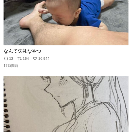
なんて失礼なやつ
12
164
10,944
返
リ
い
17時間前
信
ポ
い
数
ス
ね
ト
数
数