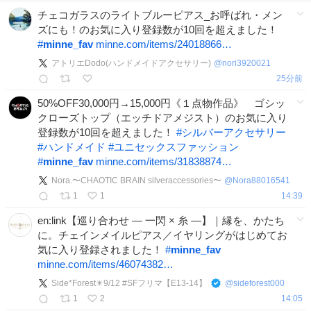
チェコガラスのライトブルーピアス_お呼ばれ・メン
ズにも！のお気に入り登録数が10回を超えました！
#
minne_fav
minne.com/items/24018866…
アトリエDodo(ハンドメイドアクセサリー)
@
nori3920021
25分前
50%OFF30,000円→15,000円《１点物作品》 ゴシッ
クローズトップ（エッチドアメジスト）のお気に入り
登録数が10回を超えました！
#
シルバーアクセサリー
#
ハンドメイド
#
ユニセックスファッション
#
minne_fav
minne.com/items/31838874…
Nora.〜CHAOTIC BRAIN silveraccessories〜
@
Nora88016541
1
1
14:39
en:link【巡り合わせ ― 一閃 × 糸 ―】｜縁を、かたち
に。チェインメイルピアス／イヤリングがはじめてお
気に入り登録されました！
#
minne_fav
minne.com/items/46074382…
Side*Forest✴️9/12 #SFフリマ【E13-14】
@
sideforest000
1
2
14:05