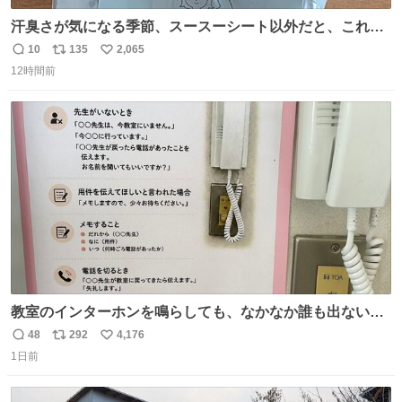
汗臭さが気になる季節、スースーシート以外だと、これが
とにかくスッキリする。2年くらい前に #生活は踊る で紹
10
135
2,065
返
リ
い
介したやつ。おじさんにもおばさんにもオススメだ。ドラ
12時間前
信
ポ
い
ストに売ってるぞ。ドライシャンプーって書いてあるけど
数
ス
ね
汗拭きシートみたいなもの。耳裏襟足首筋がんがん拭いて
ト
数
数
汗臭不安を解消。
教室のインターホンを鳴らしても、なかなか誰も出ないこ
とがあります…。 もしかすると「電話の出方」に困ってい
48
292
4,176
返
リ
い
るのかもしれません。 そこで「何を話せばいいか」が見え
1日前
信
ポ
い
る手引きを用意して、安心して電話に出られるようにしま
数
ス
ね
す。 インターホンの応対も大切なコミュニケーションの学
ト
数