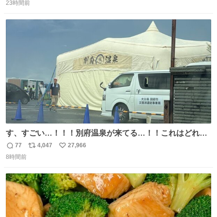
23時間前
信
ポ
い
数
ス
ね
ト
数
数
す、すごい…！！！別府温泉が来てる…！！これはどれぐ
らい待つんだろう…
77
4,047
27,966
返
リ
い
8時間前
信
ポ
い
数
ス
ね
ト
数
数