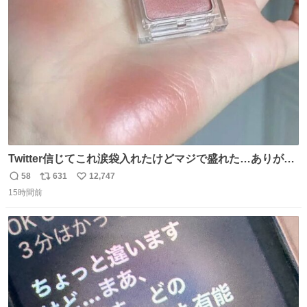
ト
数
数
Twitter信じてこれ涙袋入れたけどマジで盛れた…ありがと
う…
58
631
12,747
返
リ
い
15時間前
信
ポ
い
数
ス
ね
ト
数
数