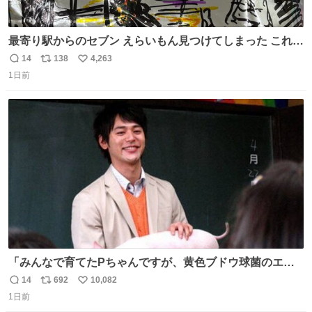
最寄り駅からのセブン えらいもん見つけてしまった これ売
ってくれへんかな… #浅井健一 #ポテチ #ロックの名盤
14
138
4,263
返
リ
い
1日前
信
ポ
い
数
ス
ね
ト
数
数
「みんなで育てたPちゃんですが、黄色ブドウ球菌のエン
テロトキシン（耐熱性毒素）が検出されたので、議論する
14
692
10,082
返
リ
い
までもなく処分が決まりました」
1日前
信
ポ
い