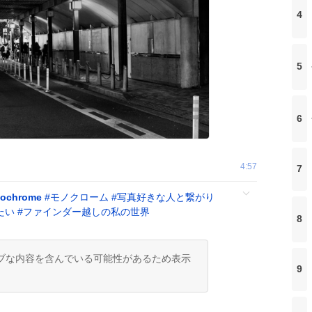
4
5
6
4:57
7
ochrome
#
モノクローム
#
写真好きな人と繋がり
たい
#
ファインダー越しの私の世界
8
ブな内容を含んでいる可能性があるため表示
9