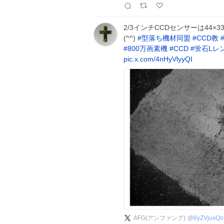
2/3インチCCDセンサーは44×
(^^)
#
型落ち機材同盟
#
CCD教
#
800万画素機
#
CCD
#
蛍石Lレ
pic.x.com/4nHyVlyyQI
AFG(アンファング)
@
6yZVjuxQ