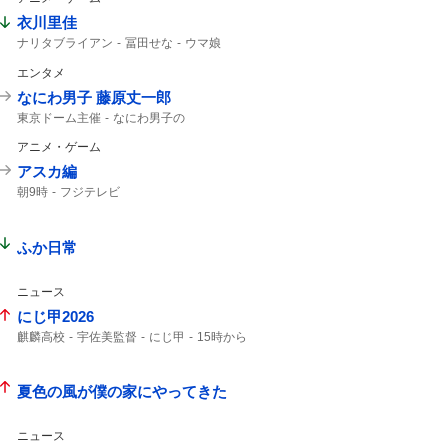
衣川里佳
ナリタブライアン
冨田せな
ウマ娘
ブライアン
一般男性
エンタメ
なにわ男子 藤原丈一郎
東京ドーム主催
なにわ男子の
楽天イーグルス
東京ドームで
なにわ男子
アニメ・ゲーム
東京ドーム
アスカ編
朝9時
フジテレビ
ふか日常
ニュース
にじ甲2026
麒麟高校
宇佐美監督
にじ甲
15時から
椎名さん
夏色の風が僕の家にやってきた
ニュース