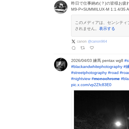
昨日で仕事納め(？)の皆様お疲
M9-P+SUMMILUX-M 1:1.4/35 
このメディアは、センシティ
されません。
表示する
canon
@
canon964
2026/04/03 練馬 pentax wg8
#
s
#
blackandwhitephotography
#
#
streetphotography
#
road
#
roa
#
nightview
#
monochrome
#
bl
pic.x.com/vp2Zfc83E0