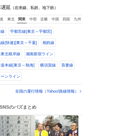
モット、
ね
山口県の恩師に感
数
車遅延
（在来線、私鉄、地下鉄）
謝。
道
東北
関東
中部
近畿
中国
四国
九州
崎線
宇都宮線[東京～宇都宮]
線(快速)[東京～千葉]
相鉄線
浜東北根岸線
湘南新宿ライン
道本線[東京～熱海]
横須賀線
吾妻線
リーンライン
全国の運行情報（Yahoo!路線情報）
SNSのバズまとめ