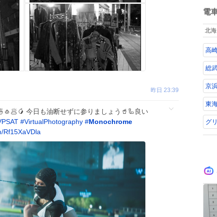
ね
数
電
北海
高
総武
京
昨日 23:39
東海
🧄🥟🥭 今日も油断せずに参りましょう🥤🦾良い
VPSAT
#
VirtualPhotography
#
Monochrome
グ
m/Rf15XaVDla