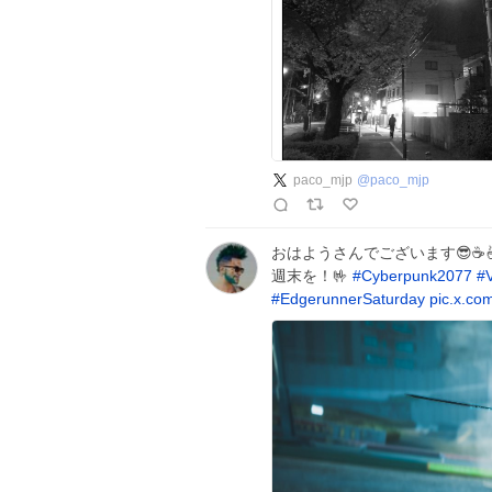
paco_mjp
@
paco_mjp
おはようさんでございます😎☕️
週末を！🤟
#
Cyberpunk2077
#
#
EdgerunnerSaturday
pic.x.co