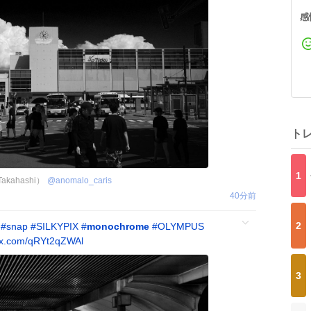
感
ト
1
akahashi）
@
anomalo_caris
40分前
2
#
snap
#
SILKYPIX
#
monochrome
#
OLYMPUS
.x.com/qRYt2qZWAl
3