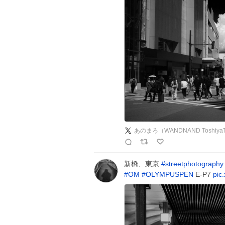
あのまろ（WANDNAND ToshiyaT
新橋、東京
#
streetphotography
#
OM
#
OLYMPUSPEN
E-P7
pic