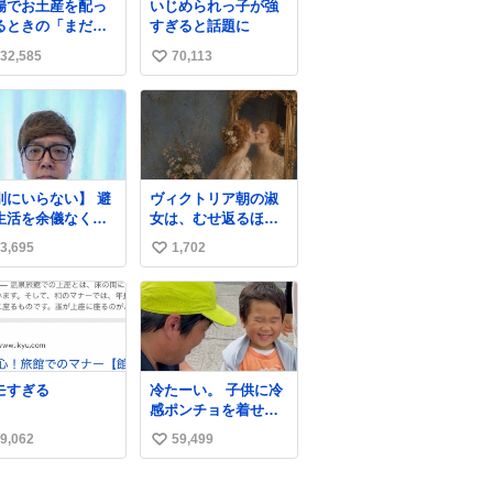
場でお土産を配っ
いじめられっ子が強
るときの「まだ気
すぎると話題に
いてませんよ」的
32,585
70,113
い
演技が毎回シンド
。
い
ね
数
別にいらない】 避
ヴィクトリア朝の淑
生活を余儀なくさ
女は、むせ返るほど
ている子どもたち
大量の香水を身につ
3,695
1,702
い
ためにヒカキンボ
けるものではないと
クス1000個を寄付
されていた。それで
い
せていただきまし
も香水は、髪や肌の
ね
手入れと同じくら
数
い、ヴィクトリア朝
の女性達の美容習慣
に欠かせないものだ
モすぎる
冷たーい。 子供に冷
った。 当時の香水
感ポンチョを着せて
は、現在私たちが知
あげたら大はしゃぎ
る香水よりも単純な
9,062
59,499
い
で喜んでくれまし
組成で、その大部分
た。 こんな素敵な代
い
は薔薇、菫、ベルガ
物を提供してくれた