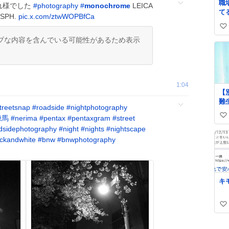
職
れ様でした
#
photography
#
monochrome
LEICA
て
ASPH.
pic.x.com/ztwWOPBfCa
づ
い
な
ブな内容を含んでいる可能性があるため表示
い
い
ね
数
1:04
【
難
treetsnap
#
roadside
#
nightphotography
れ
練馬
#
nerima
#
pentax
#
pentaxgram
#
street
い
の
dsidephotography
#
night
#
nights
#
nightscape
ッ
い
さ
ackandwhite
#
bnw
#
bnwphotography
ね
た
数
キ
い
い