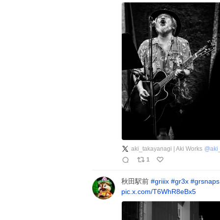
aki_takayanagi | Aki Works
@
aki
1
秋田駅前
#
griiix
#
gr3x
#
grsnaps
pic.x.com/T6WhR8eBx5