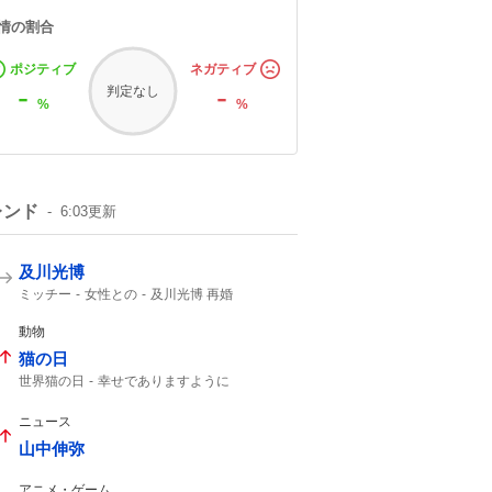
情の割合
ポジティブ
ネガティブ
-
-
判定なし
%
%
レンド
6:03
更新
及川光博
ミッチー
女性との
及川光博 再婚
一般女性
幼稚園の運動会
一般の方と
俳優として
56歳
動物
猫の日
世界猫の日
幸せでありますように
今日は何の日?
ニュース
山中伸弥
アニメ・ゲーム