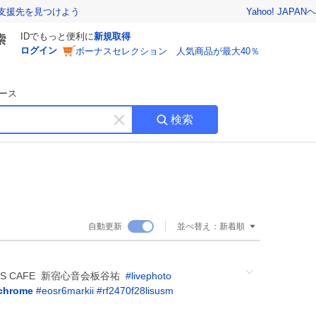
Yahoo! JAPAN
ヘ
支援先を見つけよう
IDでもっと便利に
新規取得
ログイン
ボーナスセレクション 人気商品が最大40％
ース
検索
キ
ー
ワ
ー
ド
を
消
自動更新
並べ替え：
新着順
す
E’S CAFE⁡ ⁡ 新宿心音会板谷祐 ⁡
#
livephoto
chrome
#
eosr6markii
#
rf2470f28lisusm