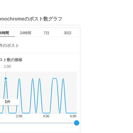
onochromeの
ポスト数グラフ
6時間
24時間
7日
30日
件のポスト
スト数の推移
1:00
1
件
2:00
4:00
6:00