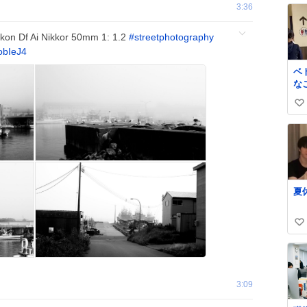
3:36
on Df Ai Nikkor 50mm 1: 1.2
#
streetphotography
obIeJ4
ベ
な
ま
い
る
！
い
対
ね
ん
数
ブ
ww
夏
い
い
ね
数
3:09