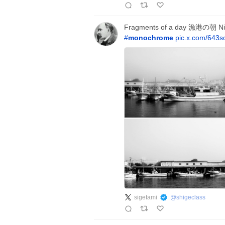
Fragments of a day 漁港の朝 Nik
#
monochrome
pic.x.com/643s
sigetami
@
shigeclass