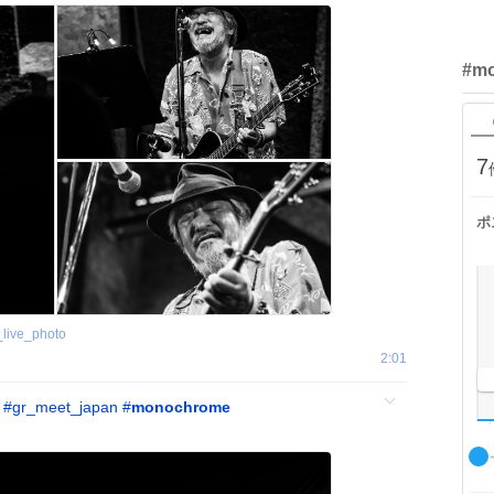
#m
7
ポ
_live_photo
2:01
#
gr_meet_japan
#
monochrome