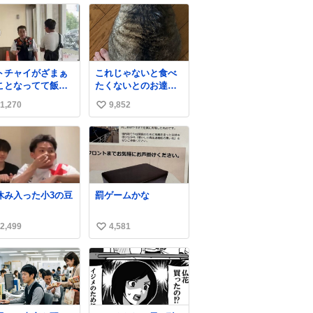
トチャイがざまぁ
これじゃないと食べ
ことなってて飯う
たくないとのお達し
すぎ
だったので、しっぽ
1,270
9,852
い
〜〜〜！！！！！
置き場係になってい
！！ 店員さんの神
る
い
応によって先頭並
ね
でたのに列からハ
数
られてた
wwwwwwwwww
休み入った小3の豆
罰ゲームかな
2,499
4,581
い
い
ね
数