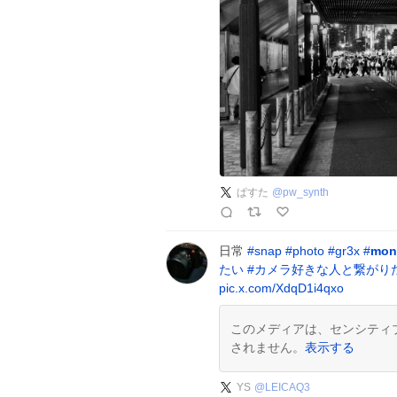
ぱすた
@
pw_synth
日常
#
snap
#
photo
#
gr3x
#
mon
たい
#
カメラ好きな人と繋がり
pic.x.com/XdqD1i4qxo
このメディアは、センシティ
されません。
表示する
YS
@
LEICAQ3