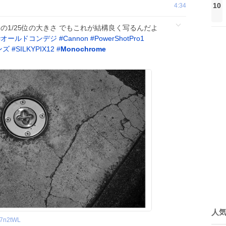
10
4:34
33の1/25位の大きさ でもこれが結構良く写るんだよ
#
オールドコンデジ
#
Cannon
#
PowerShotPro1
ンズ
#
SILKYPIX12
#
Monochrome
人
n7n2tWL