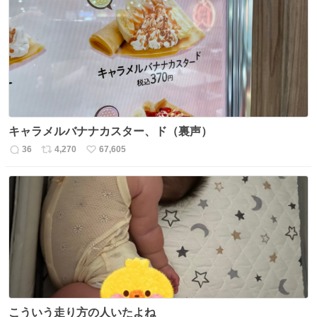
数
ス
ね
ト
数
数
キャラメルバナナカスター、ド（裏声）
36
4,270
67,605
返
リ
い
信
ポ
い
数
ス
ね
ト
数
数
こういう走り方の人いたよね