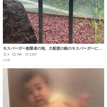
数
モスバーガー創業者の地、大船渡の銀のモスバーガーに一
礼。
4
358
2,537
返
リ
い
1日前
信
ポ
い
数
ス
ね
ト
数
数