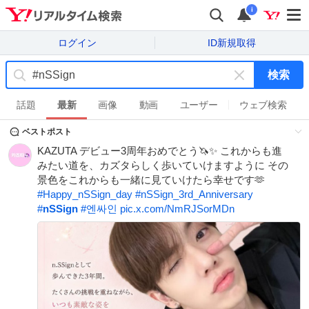
i
ログイン
ID新規取得
検索
キ
ー
話題
最新
画像
動画
ユーザー
ウェブ検索
ワ
ベストポスト
ー
ド
KAZUTA デビュー3周年おめでとう🦄✨ これからも進
を
みたい道を、カズタらしく歩いていけますように その
消
景色をこれからも一緒に見ていけたら幸せです🫶
す
#
Happy_nSSign_day
#
nSSign_3rd_Anniversary
#
nSSign
#
엔싸인
pic.x.com/NmRJSorMDn