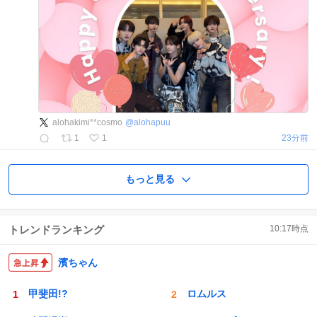
alohakimi**cosmo
@
alohapuu
1
1
23分前
もっと見る
トレンドランキング
10:17
時点
濱ちゃん
甲斐田!?
ロムルス