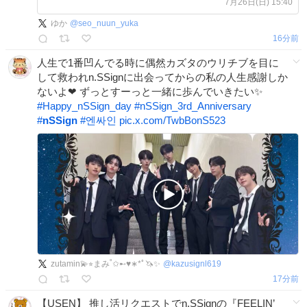
7月26日(日) 15:40
#happy_sungyun_day #nSSign
ゆか
@
seo_nuun_yuka
#SUNGYUN #성윤 #ソンユン
16分前
人生で1番凹んでる時に偶然カズタのウリチブを目に
して救われn.SSignに出会ってからの私の人生感謝しか
ないよ❤ ずっとすーっと一緒に歩んでいきたい✨
#
Happy_nSSign_day
#
nSSign_3rd_Anniversary
#
nSSign
#
엔싸인
pic.x.com/TwbBonS523
zutamin💫⭐︎まみ˚✩➸♥︎∗*ﾟ🦄✨
@
kazusignl619
17分前
【USEN】 推し活リクエストでn.SSignの『FEELIN’