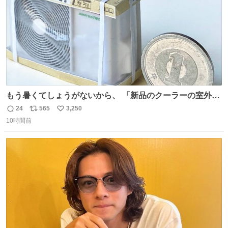
もう暑くてしょうがないから、 「新品のクーラーの室外機
のミニチュア」 でも見ていってよ
24
565
3,250
返
リ
い
10時間前
信
ポ
い
数
ス
ね
ト
数
数