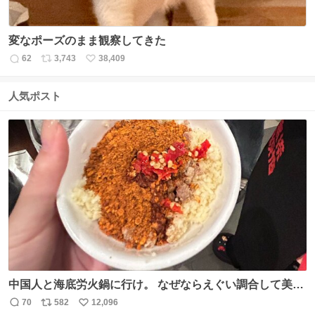
変なポーズのまま観察してきた
62
3,743
38,409
返
リ
い
信
ポ
い
数
ス
ね
人気ポスト
ト
数
数
中国人と海底労火鍋に行け。 なぜならえぐい調合して美味
しすぎる ソースを作ってくれるから。
70
582
12,096
返
リ
い