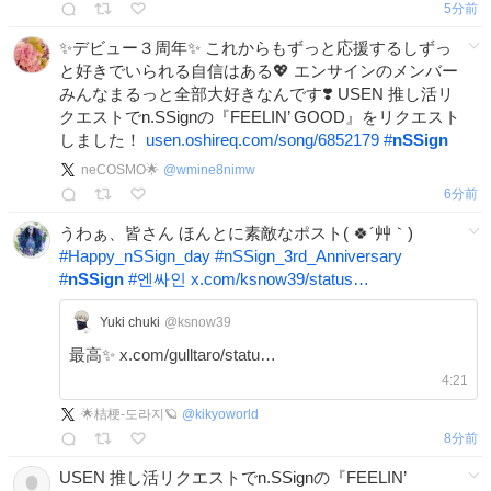
5分前
✨️デビュー３周年✨️ これからもずっと応援するしずっ
と好きでいられる自信はある💖 エンサインのメンバー
みんなまるっと全部大好きなんです❣️ USEN 推し活リ
クエストでn.SSignの『FEELIN’ GOOD』をリクエスト
しました！
usen.oshireq.com/song/6852179
#
nSSign
neCOSMO🌟
@
wmine8nimw
7分前
うわぁ、皆さん ほんとに素敵なポスト( 🍀´艸｀)
#
Happy_nSSign_day
#
nSSign_3rd_Anniversary
#
nSSign
#
엔싸인
x.com/ksnow39/status…
Yuki chuki
@ksnow39
最高✨ x.com/gulltaro/statu…
4:21
🌟桔梗-도라지🪐
@
kikyoworld
8分前
USEN 推し活リクエストでn.SSignの『FEELIN’