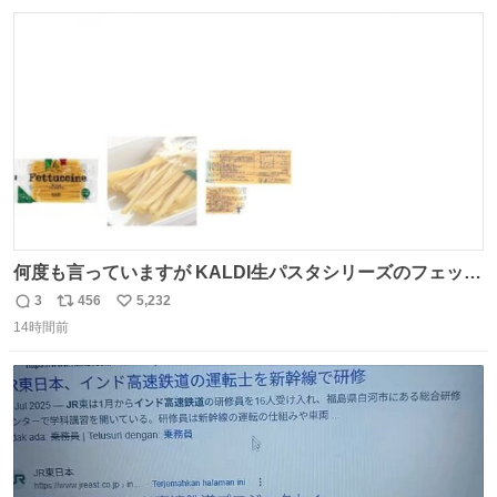
数
ス
ね
ト
数
数
何度も言っていますが KALDI生パスタシリーズのフェット
チーネは 真剣(ガチ)で美味いぞ
3
456
5,232
返
リ
い
14時間前
信
ポ
い
数
ス
ね
ト
数
数