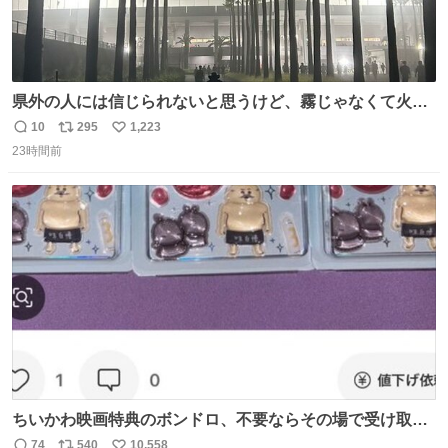
県外の人には信じられないと思うけど、霧じゃなくて火山
灰です🌋 #桜島
10
295
1,223
返
リ
い
23時間前
信
ポ
い
数
ス
ね
ト
数
数
ちいかわ映画特典のボンドロ、不要ならその場で受け取り
辞退すれば良いのに白々しい
74
540
10,558