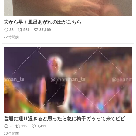
夫から早く風呂あがれの圧がこちら
28
586
37,669
返
リ
い
22時間前
信
ポ
い
数
ス
ね
ト
数
数
普通に通り過ぎると思ったら急に椅子ガッって来てビビっ
た。そんでまじいい匂い。← #超特急_ESCORT
3
115
3,411
返
リ
い
10時間前
信
ポ
い