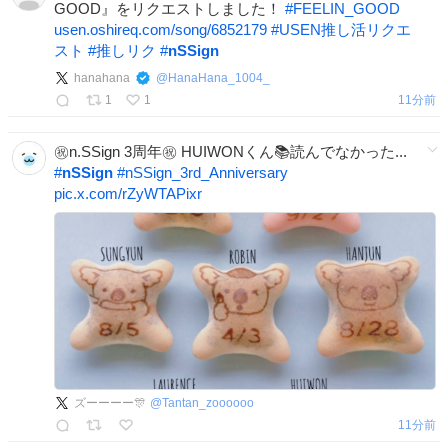
GOOD』をリクエストしました！
#
FEELIN_GOOD
usen.oshireq.com/song/6852179
#
USEN推し活リクエ
スト
#
推しリク
#
nSSign
hanahana
@
HanaHana_1004_
1
1
11分前
㊗️n.SSign 3周年㊗️ HUIWONくん📚読んでなかった...
#
nSSign
#
nSSign_3rd_Anniversary
pic.x.com/rZyWTAPixr
ズーーーー🎊
@
Tantan_zoooooo
11分前