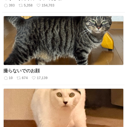
393
5,358
154,703
返
リ
い
信
ポ
い
数
ス
ね
ト
数
数
撮らないでのお顔
10
674
17,139
返
リ
い
信
ポ
い
数
ス
ね
ト
数
数