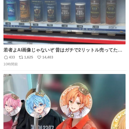
若者よAI画像じゃないぞ 昔はガチで2リットル売ってたん
やでw
433
1,625
14,403
返
リ
い
10時間前
信
ポ
い
数
ス
ね
ト
数
数