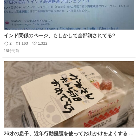
インド関係のページ、もしかして全部消されてる?
2
163
1,322
返
リ
い
18時間前
信
ポ
い
数
ス
ね
ト
数
数
26才の息子、近年行動援護を使ってお出かけをよくする 親