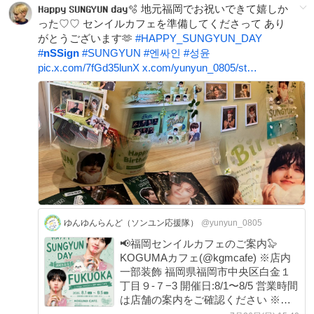
𝐇𝐚𝐩𝐩𝐲 𝐒𝐔𝐍𝐆𝐘𝐔𝐍 𝐝𝐚𝐲🫧 地元福岡でお祝いできて嬉しか
った♡♡ センイルカフェを準備してくださって あり
がとうございます🫶
#
HAPPY_SUNGYUN_DAY
#
nSSign
#
SUNGYUN
#
엔싸인
#
성윤
pic.x.com/7fGd35lunX
x.com/yunyun_0805/st…
ゆんゆんらんど（ソンユン応援隊）
@yunyun_0805
📢福岡センイルカフェのご案内🦭
KOGUMAカフェ(@kgmcafe) ※店内
一部装飾 福岡県福岡市中央区白金１
丁目９-７−3 開催日:8/1〜8/5 営業時間
は店舗の案内をご確認ください ※特
典品の変更がある場合がございます