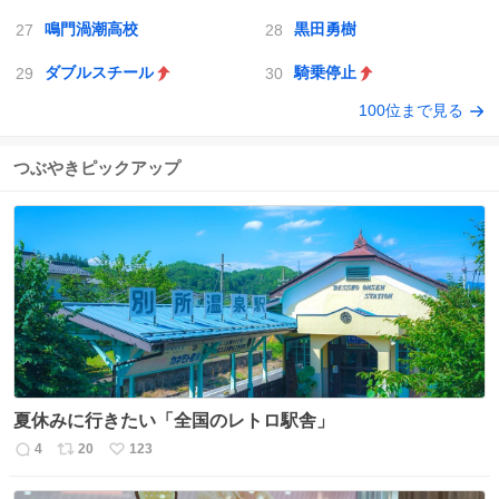
鳴門渦潮高校
黒田勇樹
ダブルスチール
騎乗停止
100位まで見る
つぶやきピックアップ
夏休みに行きたい「全国のレトロ駅舎」
4
20
123
返
リ
い
信
ポ
い