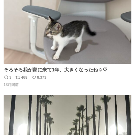
たから何？と思って口から出したら自分の歯wwwwww セ
ト
数
数
イレーンの呪いじゃん😭
そろそろ我が家に来て1年、大きくなったね☺️🤍
3
468
8,373
返
リ
い
13時間前
信
ポ
い
数
ス
ね
ト
数
数