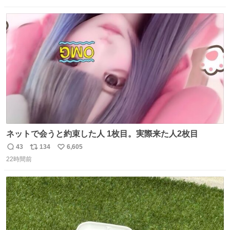
数
ス
ね
ト
数
数
ネットで会うと約束した人 1枚目。実際来た人2枚目
43
134
6,605
返
リ
い
22時間前
信
ポ
い
数
ス
ね
ト
数
数