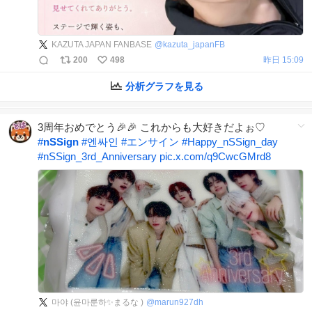
KAZUTA JAPAN FANBASE
@
kazuta_japanFB
200
498
昨日 15:09
分析グラフを見る
3周年おめでとう🎉🎉 これからも大好きだよぉ♡
#
nSSign
#
엔싸인
#
エンサイン
#
Happy_nSSign_day
#
nSSign_3rd_Anniversary
pic.x.com/q9CwcGMrd8
마야 (윤마룬하✨まるな )
@
marun927dh