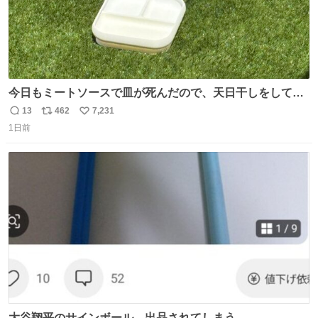
今日もミートソースで皿が死んだので、天日干しをしてい
ます🍝 ありがとう先人の知恵
13
462
7,231
返
リ
い
1日前
信
ポ
い
数
ス
ね
ト
数
数
大谷翔平のサインボール、出品されてしまう…