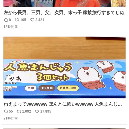
左から長男、三男、父、次男、末っ子 家族旅行すぎてしぬ
8
105
2,421
返
リ
い
18時間前
信
ポ
い
数
ス
ね
ト
数
数
ねえまってwwwwww ほんとに怖いwwwww 人魚まんじゅ
う買ってきたから私も永遠のいのちを…ぐへへ…と思いな
55
1,092
17,895
返
リ
い
がら1つ食べたら 奥歯欠けたんだけど！！！！？？？ しか
21時間前
信
ポ
い
もガッツリ😭 まんじゅうだよ？？？？？？ ガリッて言っ
数
ス
ね