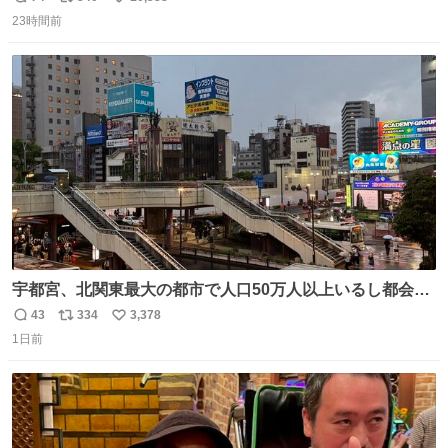
返
リ
い
23時間前
信
ポ
い
数
ス
ね
ト
数
数
宇都宮、北関東最大の都市で人口50万人以上いるし都会何
だろうなと思っていたら想像以上に都会で興奮した
43
334
3,378
返
リ
い
1日前
信
ポ
い
数
ス
ね
ト
数
数