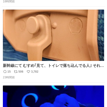
18時間前
信
ポ
い
数
ス
ね
ト
数
数
新幹線にて むすめ｢見て、トイレで落ち込んでる人｣ それに
しか見えなくなった どうしてくれるんだ
15
506
3,782
返
リ
い
23時間前
信
ポ
い
数
ス
ね
ト
数
数