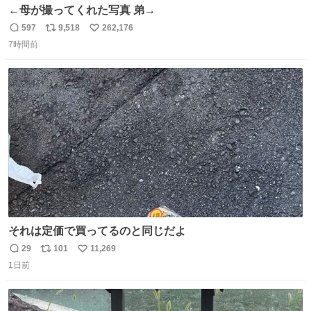
←母が撮ってくれた写真 弟→
597
9,518
262,176
返
リ
い
7時間前
信
ポ
い
数
ス
ね
ト
数
数
それは定価で買ってるのと同じだよ
29
101
11,269
返
リ
い
1日前
信
ポ
い
数
ス
ね
ト
数