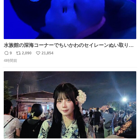
水族館の深海コーナーでちいかわのセイレーンぬい取り出
したら目光っててビビりました #ちいかわ
9
2,090
21,854
返
リ
い
4時間前
信
ポ
い
数
ス
ね
ト
数
数