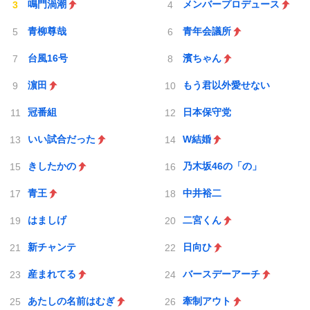
鳴門渦潮
メンバープロデュース
青柳尊哉
青年会議所
台風16号
濱ちゃん
濵田
もう君以外愛せない
冠番組
日本保守党
いい試合だった
W結婚
きしたかの
乃木坂46の「の」
青王
中井裕二
はましげ
二宮くん
新チャンテ
日向ひ
産まれてる
バースデーアーチ
あたしの名前はむぎ
牽制アウト