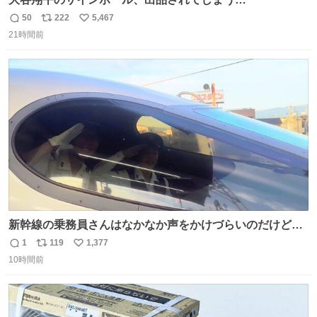
50
222
5,467
返
リ
い
21時間前
信
ポ
い
数
ス
ね
ト
数
数
新幹線の乗務員さんはなかなか声をかけづらいのだけど😅
ルミエールの運転士さん、運転台にカメラマン向けたらお
1
119
1,377
返
リ
い
二人で敬礼🫡✨ 暗くて上手く撮れないなぁ…な顔してた
10時間前
信
ポ
い
ら、わざわざ車外に出て来てくださり✨ 「フリー素材なの
数
ス
ね
で載せて大丈夫です！」と自ら言ってくださる親切気さく
ト
数
数
なS運転士さん感謝