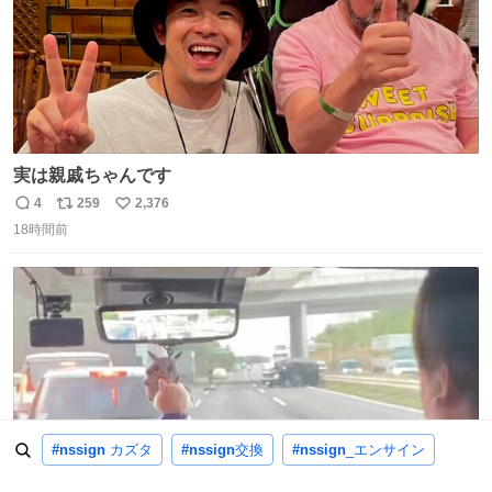
実は親戚ちゃんです
4
259
2,376
返
リ
い
18時間前
信
ポ
い
数
ス
ね
ト
数
数
#nssign
カズタ
#nssign
交換
#nssign
_エンサイン