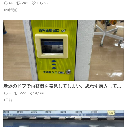
との外出はもう嫌らしい。 中身は小学生位なのに小癪な😅
46
249
13,255
返
リ
い
昨日は夜のショッピングモールに行った 先に寝といてよ❗
15時間前
信
ポ
い
と何度も何度も言い残して。 起きたら冷蔵庫に… ああ、こ
数
ス
ね
れ買いに行ってくれたんだ…😭
ト
数
数
新潟のドフで両替機を発見してしまい、思わず購入してし
まい大阪に発送するイベントが発生
3
227
9,499
返
リ
い
1日前
信
ポ
い
数
ス
ね
ト
数
数