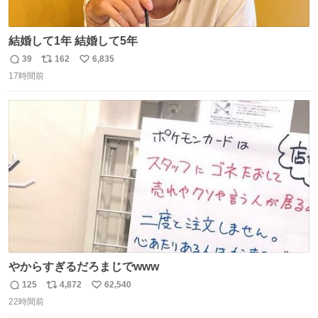
結婚して1年 結婚して5年
39
162
6,835
返
リ
い
17時間前
信
ポ
い
数
ス
ね
ト
数
数
やからすぎるだろまじでwww
125
4,872
62,540
返
リ
い
22時間前
信
ポ
い