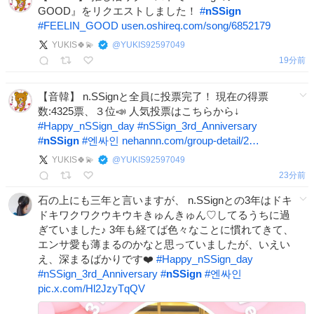
GOOD』をリクエストしました！
#
nSSign
#
FEELIN_GOOD
usen.oshireq.com/song/6852179
YUKIS🍀💫
@
YUKIS92597049
20分前
【音韓】 n.SSignと全員に投票完了！ 現在の得票
数:4325票、３位📣 人気投票はこちらから↓
#
Happy_nSSign_day
#
nSSign_3rd_Anniversary
#
nSSign
#
엔싸인
nehannn.com/group-detail/2…
YUKIS🍀💫
@
YUKIS92597049
23分前
石の上にも三年と言いますが、 n.SSignとの3年はドキ
ドキワクワクウキウキきゅんきゅん♡してるうちに過
ぎていました♪ 3年も経てば色々なことに慣れてきて、
エンサ愛も薄まるのかなと思っていましたが、いえい
え、深まるばかりです❤️
#
Happy_nSSign_day
#
nSSign_3rd_Anniversary
#
nSSign
#
엔싸인
pic.x.com/Hl2JzyTqQV