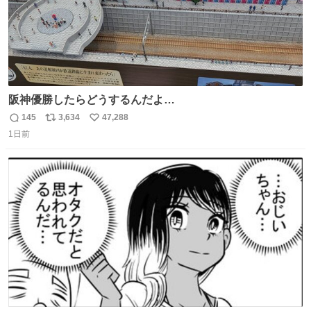
阪神優勝したらどうするんだよ…
145
3,634
47,288
返
リ
い
1日前
信
ポ
い
数
ス
ね
ト
数
数