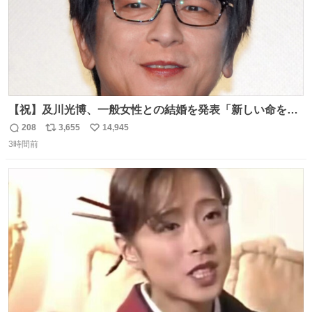
【祝】及川光博、一般女性との結婚を発表「新しい命を授
かっております」 news.livedoor.com/lite/article_d…
208
3,655
14,945
返
リ
い
「私、及川光博はこの度、交際しておりました方と入籍い
3時間前
信
ポ
い
たしました。また、新しい命を授かっております」「今後
数
ス
ね
も変わらず俳優として、ミッチーとして、努力し精進して
ト
数
数
参ります」とつづった。