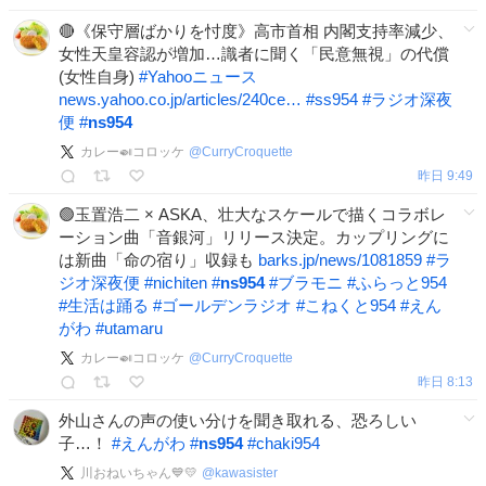
🔴《保守層ばかりを忖度》高市首相 内閣支持率減少、
女性天皇容認が増加…識者に聞く「民意無視」の代償
(女性自身)
#
Yahooニュース
news.yahoo.co.jp/articles/240ce…
#
ss954
#
ラジオ深夜
便
#
ns954
カレー🍛コロッケ
@
CurryCroquette
昨日 9:49
🟢玉置浩二 × ASKA、壮大なスケールで描くコラボレ
ーション曲「音銀河」リリース決定。カップリングに
は新曲「命の宿り」収録も
barks.jp/news/1081859
#
ラ
ジオ深夜便
#
nichiten
#
ns954
#
ブラモニ
#
ふらっと954
#
生活は踊る
#
ゴールデンラジオ
#
こねくと954
#
えん
がわ
#
utamaru
カレー🍛コロッケ
@
CurryCroquette
昨日 8:13
外山さんの声の使い分けを聞き取れる、恐ろしい
子…！
#
えんがわ
#
ns954
#
chaki954
川おねいちゃん💙💛
@
kawasister