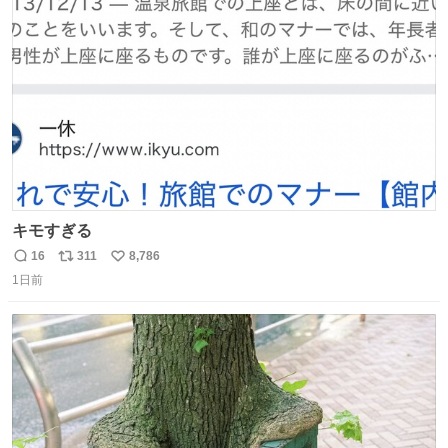
ト
数
数
キモすぎる
16
311
8,786
返
リ
い
1日前
信
ポ
い
数
ス
ね
ト
数
数