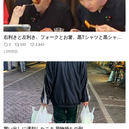
右利きと左利き、フォークとお箸、黒Tシャツと黒シャ
ツ、ありがとう、いい塩レです
2
102
2,943
返
リ
い
13時間前
信
ポ
い
数
ス
ね
ト
数
数
買い出しに遅刻したニキ 荷物持ちの刑