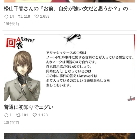
松山千春さんの『お前、自分が強い女だと思うか？』の一
言で… 中森明菜さんが思わず本音をこぼす瞬間😭
14
118
1,653
返
リ
い
19時間前
信
ポ
い
数
ス
ね
ト
数
数
普通に初知りでエグい
1
101
1,123
返
リ
い
13時間前
信
ポ
い
数
ス
ね
ト
数