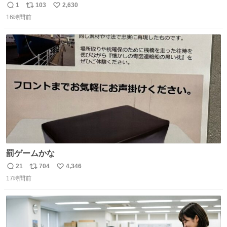
は絶対買った方が良いw
1
103
2,630
返
リ
い
16時間前
信
ポ
い
数
ス
ね
ト
数
数
罰ゲームかな
21
704
4,346
返
リ
い
17時間前
信
ポ
い
数
ス
ね
ト
数
数