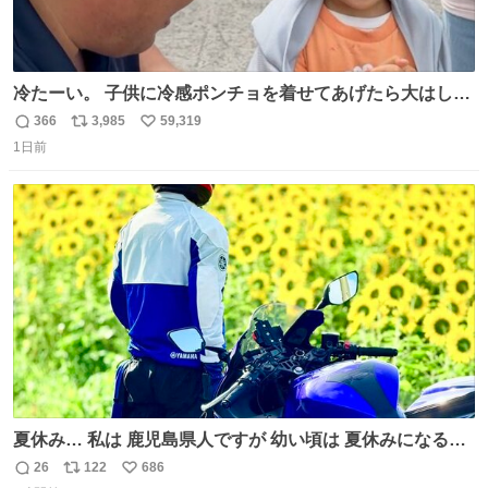
冷たーい。 子供に冷感ポンチョを着せてあげたら大はしゃ
ぎで喜んでくれました。 こんな素敵な代物を提供してくれ
366
3,985
59,319
返
リ
い
た山口県の恩師に感謝。
1日前
信
ポ
い
数
ス
ね
ト
数
数
夏休み… 私は 鹿児島県人ですが 幼い頃は 夏休みになると
母の郷… 山梨へ遊びに行くのが楽しみでした 母の実家へ 1
26
122
686
返
リ
い