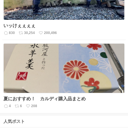
いッけぇぇぇぇ
830
30,254
200,496
返
リ
い
信
ポ
い
数
ス
ね
ト
数
数
夏におすすめ！ カルディ購入品まとめ
4
6
208
返
リ
い
信
ポ
い
数
ス
ね
人気ポスト
ト
数