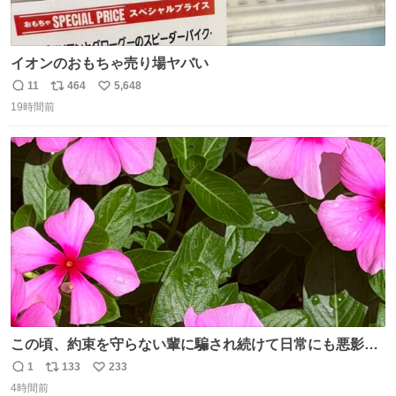
イオンのおもちゃ売り場ヤバい
11
464
5,648
返
リ
い
19時間前
信
ポ
い
数
ス
ね
ト
数
数
この頃、約束を守らない輩に騙され続けて日常にも悪影響
が出てきて仕事も出来ずでストレスマックス。 解決には断
1
133
233
返
リ
い
ち切るのみ。 そんな時に美しい光景は救いの刻です。 人様
4時間前
信
ポ
い