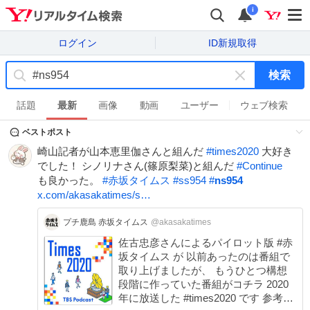
i
ログイン
ID新規取得
検索
キ
ー
話題
最新
画像
動画
ユーザー
ウェブ検索
ワ
ベストポスト
ー
ド
崎山記者が山本恵里伽さんと組んだ
#
times2020
大好き
を
でした！ シノリナさん(篠原梨菜)と組んだ
#
Continue
消
も良かった。
#
赤坂タイムス
#
ss954
#
ns954
す
x.com/akasakatimes/s…
プチ鹿島 赤坂タイムス
@akasakatimes
佐古忠彦さんによるパイロット版 #赤
坂タイムス が 以前あったのは番組で
取り上げましたが、 もうひとつ構想
段階に作っていた番組がコチラ 2020
年に放送した #times2020 です 参考ま