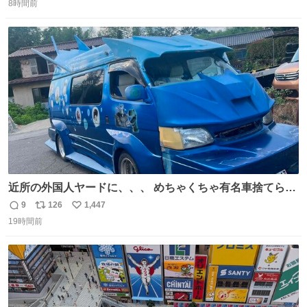
ヶ月近く泊まって … … 今の私は 医療従事者 お盆休み？ﾅﾆ
8時間前
信
ポ
い
ｿﾚｵｲｼｲﾉ?(笑 … … 子どもの頃 山梨で見た ひまわり畑の風
数
ス
ね
景 淡い記憶 そんな思い出の風景… ありますか？
ト
数
数
近所の外国人ヤードに、、、 めちゃくちゃ有名車捨てられ
てました😭 外装ぼろぼろだし、、 中も何にも残ってない
9
126
1,447
返
リ
い
し、、 可哀想に😢😢 今まで数十年お疲れ様でした、、 #バ
19時間前
信
ポ
い
ニング #当時 #廃車 #勿体無い
数
ス
ね
ト
数
数