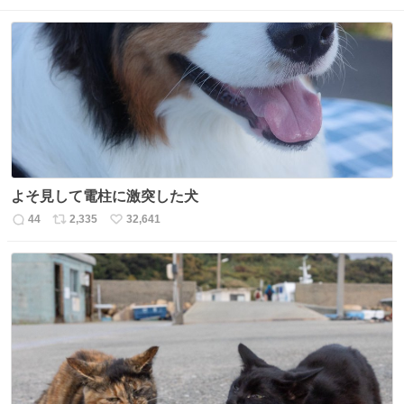
よそ見して電柱に激突した犬
44
2,335
32,641
返
リ
い
信
ポ
い
数
ス
ね
ト
数
数