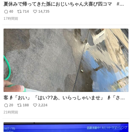
夏休みで帰ってきた孫におじいちゃん大喜び四コマ #四
コマ漫画 #Web漫画 #漫画が読めるハッシュタグ
40
714
14,735
返
リ
い
17時間前
信
ポ
い
数
ス
ね
ト
数
数
客👴「おい」 「はい??あ、いらっしゃいませ」 👴「さっ
きからずっと水出しっぱなしでもったいないだろ」 「静電
20
188
2,224
返
リ
い
気を逃がし、熱くなった地面の温度を下げ、引火事故の防
21時間前
信
ポ
い
止の為必要な作業です」 👴「水不足の昨今にもったいない
数
ス
ね
ことをするな!!」 それでは歌います、聞いてください 「井
ト
数