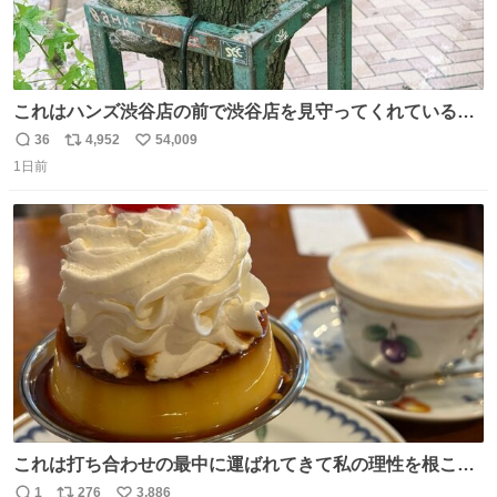
これはハンズ渋谷店の前で渋谷店を見守ってくれている
「くつろ木」。
36
4,952
54,009
返
リ
い
1日前
信
ポ
い
数
ス
ね
ト
数
数
これは打ち合わせの最中に運ばれてきて私の理性を根こそ
ぎ奪い去ったプリンの写真です。
1
276
3,886