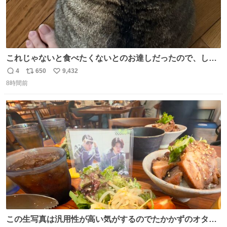
これじゃないと食べたくないとのお達しだったので、しっ
ぽ置き場係になっている
4
650
9,432
返
リ
い
8時間前
信
ポ
い
数
ス
ね
ト
数
数
この生写真は汎用性が高い気がするのでたかかずのオタク