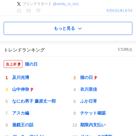
プリンアラモード
@
verdy_is_no1
8月6日(木) 8:53
もっと見る
トレンドランキング
5:53
時点
猫の日
及川光博
猫の日
山中伸弥
衣川里佳
なにわ男子 藤原丈一郎
ふか日常
アスカ編
チケット確認
遊戯王の話
期限内支払い