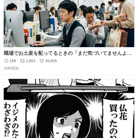
職場でお土産を配ってるときの「まだ気づいてませんよ」
的な演技が毎回シンドい。
199
1,953
30,605
返
リ
い
20時間前
信
ポ
い
数
ス
ね
ト
数
数