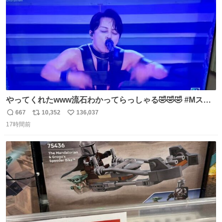
数
戸水」
やってくれたwww流石わかってらっしゃる🤣🤣🤣 #Mステ
#西川貴教
667
10,352
136,037
返
リ
い
17時間前
信
ポ
い
数
ス
ね
ト
数
数