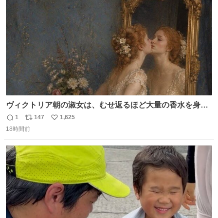
数
ヴィクトリア朝の淑女は、むせ返るほど大量の香水を身に
つけるものではないとされていた。それでも香水は、髪や
1
147
1,625
返
リ
い
肌の手入れと同じくらい、ヴィクトリア朝の女性達の美容
18時間前
信
ポ
い
習慣に欠かせないものだった。 当時の香水は、現在私たち
数
ス
ね
が知る香水よりも単純な組成で、その大部分は薔薇、菫、
ト
数
数
ベルガモット、