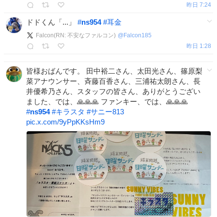
昨日 7:24
ドドくん「...」
#
ns954
#
耳金
Falcon(RN: 不安なファルコン)
@
Falcon185
昨日 1:28
皆様おばんです。 田中裕二さん、太田光さん、篠原梨
菜アナウンサー、斉藤百香さん、三浦祐太朗さん、長
井優希乃さん、スタッフの皆さん、ありがとうござい
ました、では、🙏🙏🙏 ファンキー、では、🙏🙏🙏
#
ns954
#
キラスタ
#
サニー813
pic.x.com/9yPpKKsHm9