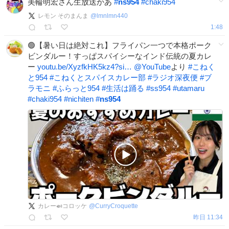
美輪明宏さん生放送かあ
#
ns954
#
chaki954
レモン そのまんま
@
lmnlmn440
1:48
🟢【暑い日は絶対これ】フライパン一つで本格ポーク
ビンダルー！すっぱスパイシーなインド伝統の夏カレ
ー
youtu.be/XyzfkHK5kz4?si…
@YouTube
より
#
こねく
と954
#
こねくとスパイスカレー部
#
ラジオ深夜便
#
ブ
ラモニ
#
ふらっと954
#
生活は踊る
#
ss954
#
utamaru
#
chaki954
#
nichiten
#
ns954
カレー🍛コロッケ
@
CurryCroquette
昨日 11:34