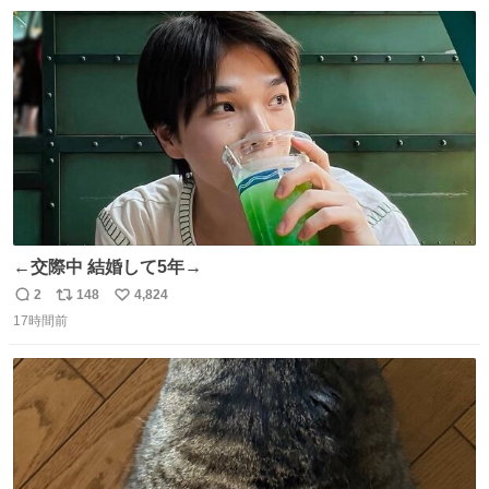
数
←交際中 結婚して5年→
2
148
4,824
返
リ
い
17時間前
信
ポ
い
数
ス
ね
ト
数
数