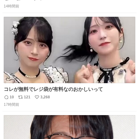
返
リ
い
14時間前
信
ポ
い
数
ス
ね
ト
数
数
コレが無料でレジ袋が有料なのおかしいって
10
121
3,268
返
リ
い
17時間前
信
ポ
い
数
ス
ね
ト
数
数