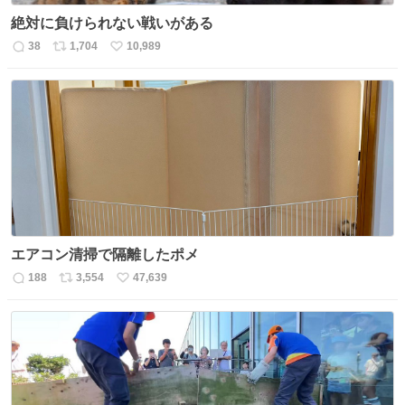
絶対に負けられない戦いがある
38
1,704
10,989
返
リ
い
信
ポ
い
数
ス
ね
ト
数
数
エアコン清掃で隔離したポメ
188
3,554
47,639
返
リ
い
信
ポ
い
数
ス
ね
ト
数
数