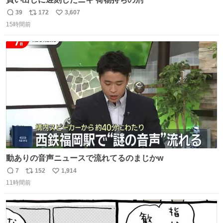
39
172
3,607
返
リ
い
15時間前
信
ポ
い
数
ス
ね
ト
数
数
動ありの音声ニュースで流れてるのまじかw
7
152
1,914
返
リ
い
11時間前
信
ポ
い
数
ス
ね
ト
数
数