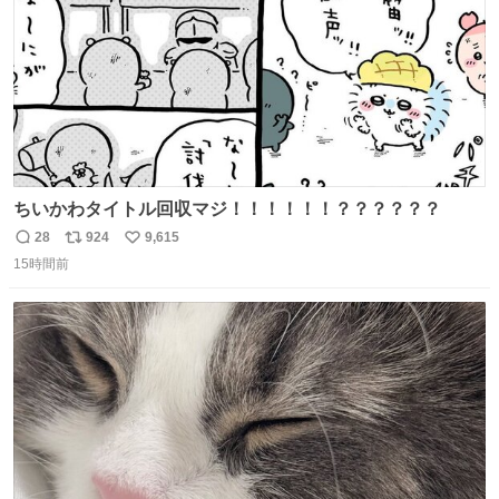
ちいかわタイトル回収マジ！！！！！！？？？？？？
28
924
9,615
返
リ
い
15時間前
信
ポ
い
数
ス
ね
ト
数
数