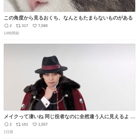
この角度から見るおくち、なんともたまらないものがある
2
317
7,580
返
リ
い
14時間前
信
ポ
い
数
ス
ね
ト
数
数
メイクって凄いね 同じ役者なのに全然違う人に見えるよ #
仮面ライダーマイス #ブルーロック
2
101
1,557
返
リ
い
1日前
信
ポ
い