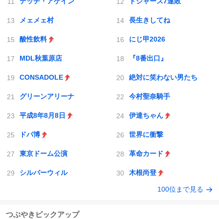
デッチ・アゲイン
ドジャース7連敗
メェメェ村
長生きしてね
酸性飲料
にじ甲2026
MDL秋葉原店
『8番出口』
CONSADOLE
絶対に笑わない男たち
グリーンアリーナ
今村聖奈騎手
平成8年8月8日
伊達ちゃん
ドパ博
世界に衝撃
東京ドーム公演
革命カード
シルバーウィル
木根尚登
100位まで見る
つぶやきピックアップ