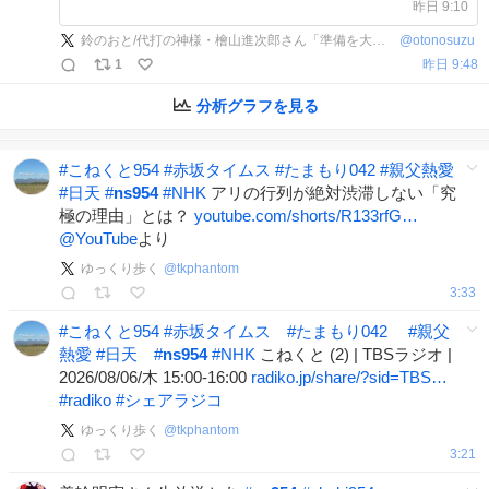
で！ 今聴いても興味深いものがたく
昨日 9:10
さんあります youtube.com/watch?
鈴のおと/代打の神様・檜山進次郎さん「準備を大切に」砂鉄さんも電話を切った後、ものすごく準備。
@
otonosuzu
v=5w_x89…
1
昨日 9:48
分析グラフを見る
#
こねくと954
#
赤坂タイムス
#
たまもり042
#
親父熱愛
#
日天
#
ns954
#
NHK
アリの行列が絶対渋滞しない「究
極の理由」とは？
youtube.com/shorts/R133rfG…
@YouTube
より
ゆっくり歩く
@
tkphantom
3:33
#
こねくと954
#
赤坂タイムス
#
たまもり042
#
親父
熱愛
#
日天
#
ns954
#
NHK
こねくと (2) | TBSラジオ |
2026/08/06/木 15:00-16:00
radiko.jp/share/?sid=TBS…
#
radiko
#
シェアラジコ
ゆっくり歩く
@
tkphantom
3:21