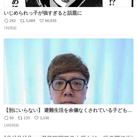
いじめられっ子が強すぎると話題に
262
3,489
66,930
返
リ
い
7時間前
信
ポ
い
数
ス
ね
ト
数
数
【別にいらない】 避難生活を余儀なくされている子どもた
ちのためにヒカキンボックス1000個を寄付させていただき
50
133
3,336
返
リ
い
ました
14時間前
信
ポ
い
数
ス
ね