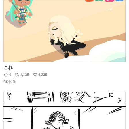
今年に入って同様の被害は確認されておらず、警察はパト
ト
数
数
ロールを強化する。
これ
4
1,135
6,235
返
リ
い
9時間前
信
ポ
い
数
ス
ね
ト
数
数