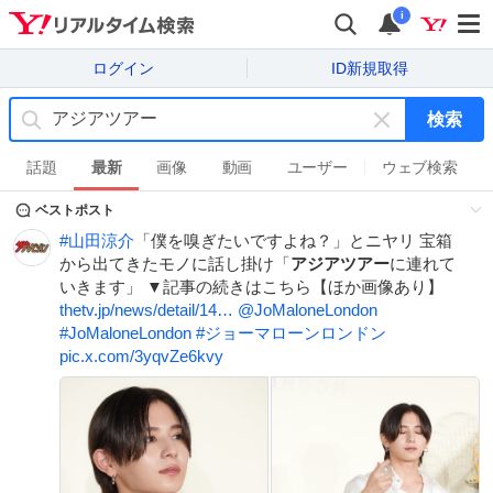
i
ログイン
ID新規取得
検索
キ
ー
話題
最新
画像
動画
ユーザー
ウェブ検索
ワ
ベストポスト
ー
ド
#
山田涼介
「僕を嗅ぎたいですよね？」とニヤリ 宝箱
を
から出てきたモノに話し掛け「
アジアツアー
に連れて
消
いきます」 ▼記事の続きはこちら【ほか画像あり】
す
thetv.jp/news/detail/14…
@JoMaloneLondon
#
JoMaloneLondon
#
ジョーマローンロンドン
pic.x.com/3yqvZe6kvy