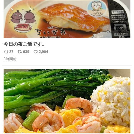
今日の夜ご飯です。
27
639
2,904
返
リ
い
3時間前
信
ポ
い
数
ス
ね
ト
数
数