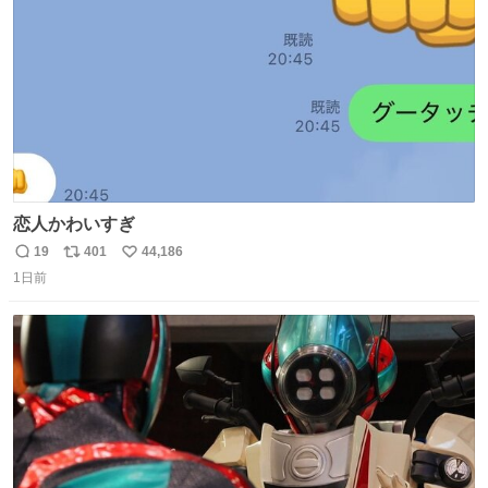
数
恋人かわいすぎ
19
401
44,186
返
リ
い
1日前
信
ポ
い
数
ス
ね
ト
数
数