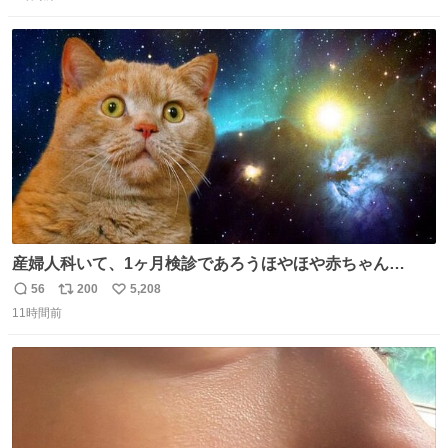
信
ポ
い
数
ス
ね
ト
数
数
産婦人科いて、1ヶ月検診であろうほやほや赤ちゃん👩‍🍼
と推定2,3歳の女の子👧🏻をワンオペで連れてるママがいる
56
200
5,208
返
リ
い
のだけども 女の子ずっとママの側から離れない…⁉️ 手を繋
11時間前
信
ポ
い
がなくてもうろちょろしないしママが歩いたらピクミンみ
数
ス
ね
たいにﾄﾃﾄﾃついてってるし逃走しないし脱走しないし逃げ
ト
数
数
ないし走ら文字数