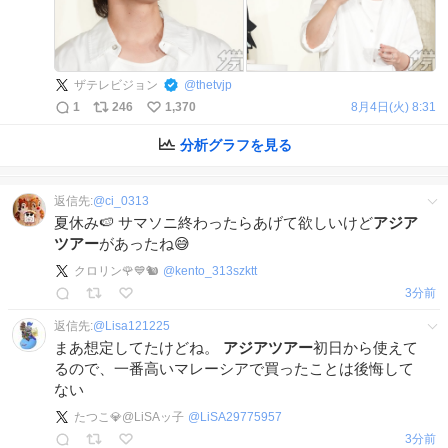
ザテレビジョン
@
thetvjp
1
246
1,370
8月4日(火) 8:31
分析グラフを見る
返信先:
@
ci_0313
夏休み🍉 サマソニ終わったらあげて欲しいけど
アジア
ツアー
があったね😅
クロリン🌹💙🐿️
@
kento_313szktt
3分前
返信先:
@
Lisa121225
まあ想定してたけどね。
アジアツアー
初日から使えて
るので、一番高いマレーシアで買ったことは後悔して
ない
たつこ💎@LiSAッ子
@
LiSA29775957
3分前