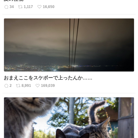
34
1,117
16,650
返
リ
い
信
ポ
い
数
ス
ね
ト
数
数
おまえここをスケボーで上ったんか……
2
8,991
169,039
返
リ
い
信
ポ
い
数
ス
ね
ト
数
数