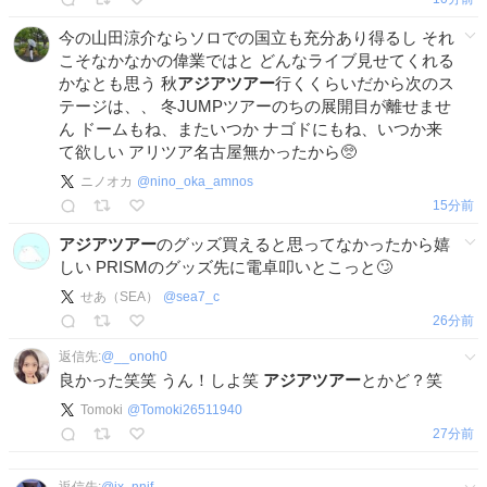
今の山田涼介ならソロでの国立も充分あり得るし それ
こそなかなかの偉業ではと どんなライブ見せてくれる
かなとも思う 秋
アジアツアー
行くくらいだから次のス
テージは、、 冬JUMPツアーのちの展開目が離せませ
ん ドームもね、またいつか ナゴドにもね、いつか来
て欲しい アリツア名古屋無かったから🥺
ニノオカ
@
nino_oka_amnos
15分前
アジアツアー
のグッズ買えると思ってなかったから嬉
しい PRISMのグッズ先に電卓叩いとこっと🙄
せあ（SEA）
@
sea7_c
26分前
返信先:
@
__onoh0
良かった笑笑 うん！しよ笑
アジアツアー
とかど？笑
Tomoki
@
Tomoki26511940
27分前