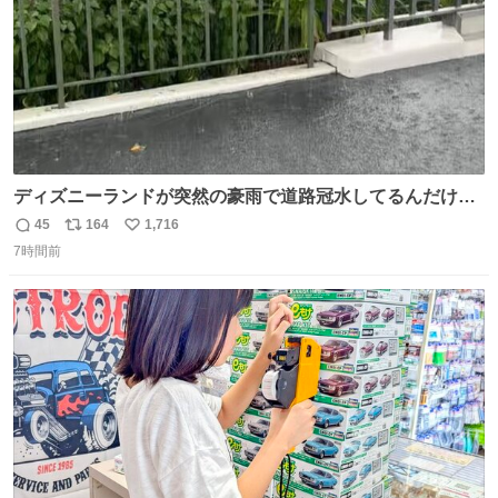
ディズニーランドが突然の豪雨で道路冠水してるんだけど
☔️ この雨で今年初のミッションクールダウン中止。幾ら何
45
164
1,716
返
リ
い
でもやばすぎだろ...
7時間前
信
ポ
い
数
ス
ね
ト
数
数