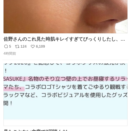
佐野さんのこれ見た時肌キレイすぎてびっくりしたし、や
はりアイドルって体型･肌管理すごすぎる
5
124
6,109
返
リ
い
4時間前
信
ポ
い
数
ス
ね
ト
数
数