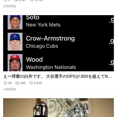
返
リ
い
たない」という言葉を使わず「勇敢すぎます」と洒落っ気
20時間前
信
ポ
い
たっぷりにたしなめる当時の言葉選びよ 勇敢すぎます、使
数
ス
ね
っていきたい… （昭和4年婦人倶楽部新年号より）
ト
数
数
えー球審の白井です。 大谷選手のOPSが.950を超えてNL
１位に躍り出ました。
26
100
2,316
返
リ
い
14時間前
信
ポ
い
数
ス
ね
ト
数
数