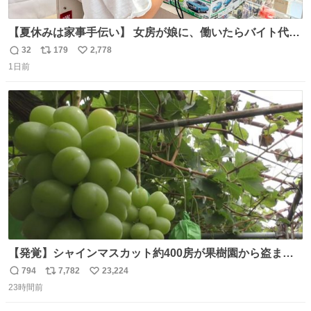
【夏休みは家事手伝い】 女房が娘に、働いたらバイト代も
らえば？と言ったら、娘は、いらない、と言って黙々と働
32
179
2,778
返
リ
い
いてくれました。 あとでソフトクリーム買ってやろうと思
1日前
信
ポ
い
いました。
数
ス
ね
ト
数
数
【発覚】シャインマスカット約400房が果樹園から盗まれ
る 栃木・佐野市 news.livedoor.com/article/detail… 被害
794
7,782
23,224
返
リ
い
に遭った果樹園には防犯カメラなどはなく、シャインマス
23時間前
信
ポ
い
カットが盗まれた木には刃物などで切られた跡が。市内で
数
ス
ね