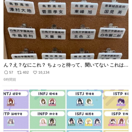
ト
数
数
ん？え？なにこれ？ ちょっと待って、聞いてない これは販
売されているのもですか？
57
402
10,134
返
リ
い
6時間前
信
ポ
い
数
ス
ね
ト
数
数