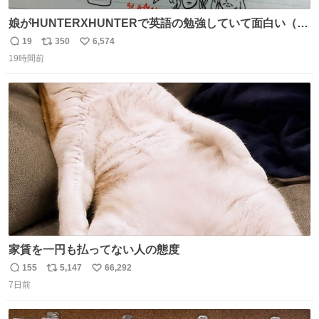
娘がHUNTERXHUNTERで英語の勉強していて面白い（娘
の許可済み）
19
350
6,574
返
リ
い
19時間前
信
ポ
い
数
ス
ね
ト
数
数
家賃を一円も払ってない人の態度
155
5,147
66,292
返
リ
い
7日前
信
ポ
い
数
ス
ね