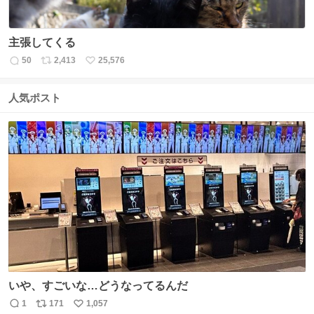
主張してくる
50
2,413
25,576
返
リ
い
信
ポ
い
数
ス
ね
人気ポスト
ト
数
数
いや、すごいな…どうなってるんだ
1
171
1,057
返
リ
い