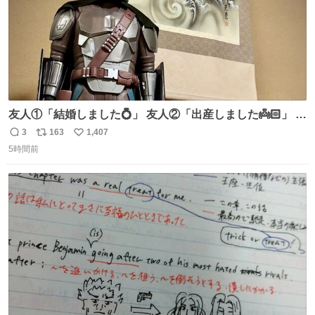
友人①「結婚しました💍」 友人②「出産しました👼🏻」 友
人③「マイホーム建てました🏡」 私「ｺｽﾄｺのﾃﾞｨﾝ・ｼﾞｬﾘﾝ
3
163
1,407
返
リ
い
さんを床の間に飾ってみました」
5時間前
信
ポ
い
数
ス
ね
ト
数
数