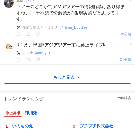
返信先:
@
ix_nnif
ツアーのどこかで
アジアツアー
の情報解禁はあり得ま
すね、、 千秋楽での解禁が1番現実的だと思ってま
す。。
多忙な暇人たくえもん
@
Hima_Buddies
28分前
RP え、韓国⁉️
アジアツアー
前に路上ライブ⁉️
ぐぅ🍭
@
myky313kn
37分前
もっと見る
トレンドランキング
12:09
時点
神川畑
いのちの党
プチプチ株式会社