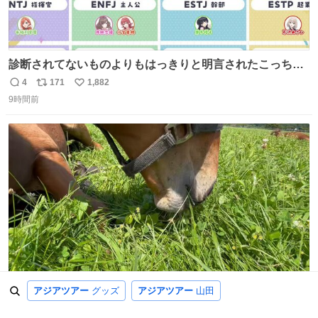
診断されてないものよりもはっきりと明言されたこっちで
話しませんかというお気持ち
4
171
1,882
返
リ
い
9時間前
信
ポ
い
数
ス
ね
ト
数
数
草むしり検定は不合格かな
アジアツアー
グッズ
アジアツアー
山田
8
125
1,428
返
リ
い