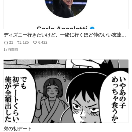
ディズニー行きたいけど、一緒に行くほど仲のいい友達が
居ない… ほんでこれ
21
125
6,422
返
リ
い
17時間前
信
ポ
い
数
ス
ね
ト
数
数
弟の初デート