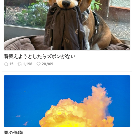
数
ス
ね
ト
数
数
着替えようとしたらズボンがない
15
1,198
20,969
返
リ
い
信
ポ
い
数
ス
ね
ト
数
数
夏の怪物