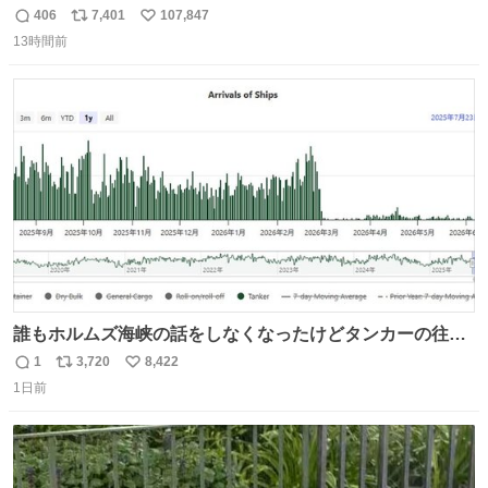
406
7,401
107,847
返
リ
い
13時間前
信
ポ
い
数
ス
ね
ト
数
数
誰もホルムズ海峡の話をしなくなったけどタンカーの往来
は消滅したままですねと
1
3,720
8,422
返
リ
い
1日前
信
ポ
い
数
ス
ね
ト
数
数