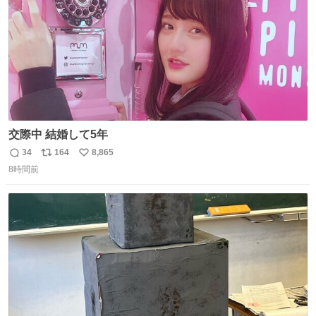
交際中 結婚して5年
34
164
8,865
返
リ
い
8時間前
信
ポ
い
数
ス
ね
ト
数
数