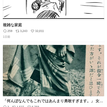
複雑な家庭
259
3,243
32,011
返
リ
い
1日前
信
ポ
い
数
ス
ね
ト
数
数
「何んぼなんでもこれではあんまり勇敢すぎます。」 女性
の立ち振る舞い指南コーナーで、大股を「下品」や「はし
3
1,527
6,758