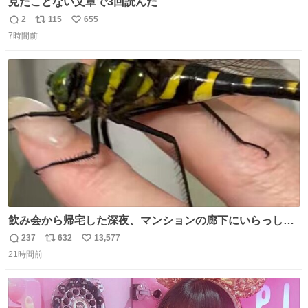
見たことない文章で3回読んだ
2
115
655
返
リ
い
7時間前
信
ポ
い
数
ス
ね
ト
数
数
飲み会から帰宅した深夜、マンションの廊下にいらっしゃ
ったオニヤンマ様 まさかこんな都会でお会いできるなんて
237
632
13,577
返
リ
い
思っておらず大興奮しております かっこよすぎる 指を差し
21時間前
信
ポ
い
伸べると乗ってきてくれたのでひとまず一緒に帰宅しまし
数
ス
ね
たが、飛ばないということは弱っていらっしゃるのでしょ
ト
数
数
うか…素敵すぎる