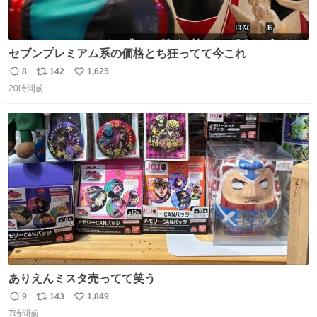
セブンプレミアム系の価格とち狂ってて今これ
8
142
1,625
返
リ
い
20時間前
信
ポ
い
数
ス
ね
ト
数
数
ありえんミスタ売ってて笑う
9
143
1,849
返
リ
い
7時間前