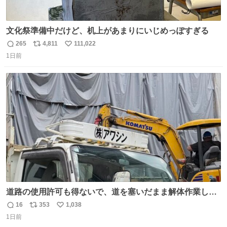
文化祭準備中だけど、机上があまりにいじめっぽすぎる
265
4,811
111,022
返
リ
い
1日前
信
ポ
い
数
ス
ね
ト
数
数
道路の使用許可も得ないで、道を塞いだまま解体作業して
る。 写真を撮ろうとしたら「勝手に写真撮るな馬鹿野郎」
16
353
1,038
返
リ
い
と罵倒されるなど。
1日前
信
ポ
い