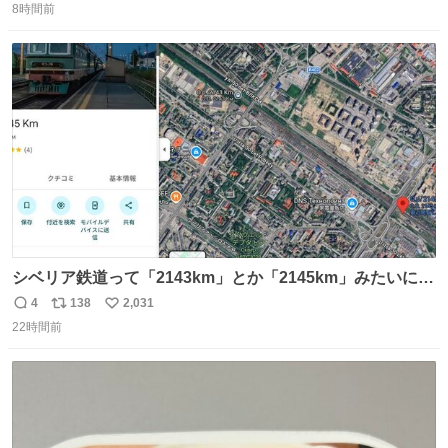
8時間前
信
ポ
い
数
ス
ね
ト
数
数
シベリア鉄道って「2143km」とか「2145km」みたいに、
モスクワからの距離名そのままの駅名があるんですね。
4
138
2,031
返
リ
い
22時間前
信
ポ
い
数
ス
ね
ト
数
数