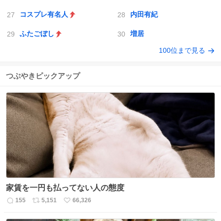
コスプレ有名人
内田有紀
ふたごぼし
増居
100位まで見る
つぶやきピックアップ
家賃を一円も払ってない人の態度
155
5,151
66,326
返
リ
い
信
ポ
い