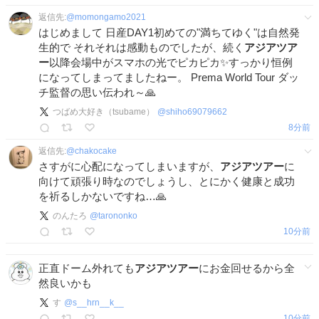
返信先:
@
momongamo2021
はじめまして 日産DAY1初めての"満ちてゆく"は自然発
生的で それそれは感動ものでしたが、続く
アジアツア
ー
以降会場中がスマホの光でピカピカ✨すっかり恒例
になってしまってましたねー。 Prema World Tour ダッ
チ監督の思い伝われ～🙏
つばめ大好き（tsubame）
@
shiho69079662
8分前
返信先:
@
chakocake
さすがに心配になってしまいますが、
アジアツアー
に
向けて頑張り時なのでしょうし、とにかく健康と成功
を祈るしかないですね…🙏
のんたろ
@
tarononko
10分前
正直ドーム外れても
アジアツアー
にお金回せるから全
然良いかも
す
@
s__hrn__k__
10分前