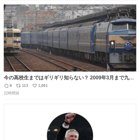
数
ス
ね
ト
数
数
今の高校生まではギリギリ知らない？ 2009年3月まで九州
に寝台特急が走っていたことを
8
113
1,061
返
リ
い
22時間前
信
ポ
い
数
ス
ね
ト
数
数