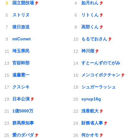
国立競技場
如月れん
ストリヌ
リトくん
後日放送
高部くん
miComet
もるでおさん
埼玉県民
神川畑
官邸幹部
すとーんずのてがみ
遠藤憲一
メンコイボクチャン
クスシキ
シュガーラッシュ
日本公演
syrup16g
1億5000万
浅香航大
群馬県知事
財務省人事
愛のダバダ
何かオモ