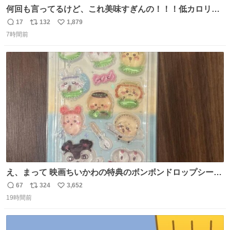
何回も言ってるけど、これ美味すぎんの！！！低カロリー
で満足感エグいから一生食べてる😭
17
132
1,879
返
リ
い
7時間前
信
ポ
い
数
ス
ね
ト
数
数
え、まって 映画ちいかわの特典のボンボンドロップシール
もうメルカリにでてるやん #ちいかわ
67
324
3,652
返
リ
い
19時間前
信
ポ
い
数
ス
ね
ト
数