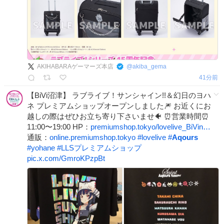
AKIHABARAゲーマーズ本店
@
akiba_gema
42分前
【BiVi沼津】 ラブライブ！サンシャイン!!＆幻日のヨハ
ネ プレミアムショップオープンしました🎆 お近くにお
越しの際はぜひお立ち寄り下さいませ🐠 ⏰営業時間⏰
11:00〜19:00 HP：
premiumshop.tokyo/lovelive_BiVin…
通販：
online.premiumshop.tokyo
#
lovelive
#
Aqours
#
yohane
#
LLSプレミアムショップ
pic.x.com/GmroKPzpBt