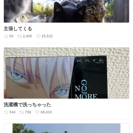
主張してくる
50
2,400
25,532
返
リ
い
信
ポ
い
数
ス
ね
ト
数
数
洗濯機で洗っちゃった
344
798
68,410
返
リ
い
信
ポ
い
数
ス
ね