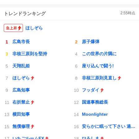
トレンドランキング
2:55
時点
ほしぞら
広島市長
原子爆弾
非核三原則を堅持
この世界の片隅に
天翔乱姫
座り込んで闘う!
ほしぞら
非核三原則見直し
広島知事
フッダイ
右折禁止
国連事務総長
横田知事
Moonlighter
無償修理
安らかに眠って下さい 過ちは繰返しませぬから
いちごルームEX
ひろしま