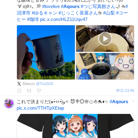
´∀`о)ﾎｯ。💭
#
lovelive
#
Aqours
#
つじ写真館さん
🌙 ☕️
#
沼津市
#
ゆるキャン
#
じっこく茶屋さん
☕️
#
山梨
#
コー
ヒー
#
珈琲
pic.x.com/HLZ11Uqv47
Maecci
@
Tic2020
昨日 23:46
これで決まりだ(๑•̀ㅂ•́)و✧ 😈🍭💮🌸🍊⛵️🐬♦️✨
#
Aqours
pic.x.com/TTHTpXEtap