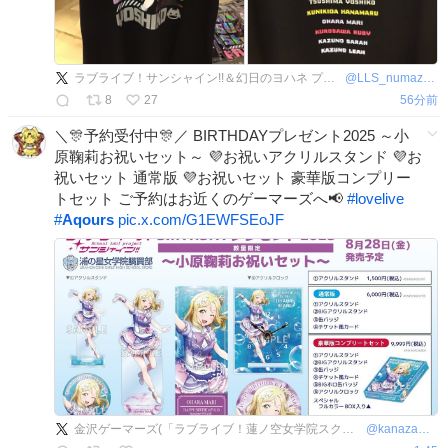
ラブライブ！サンシャイン!!＆幻日のヨハネ プレミアムショップ
@
LLS_numazu_2020
8
27
56分前
＼🎊予約受付中🎊／ BIRTHDAYプレゼント2025 ～小
原鞠莉お祝いセット～ 💜お祝いアクリルスタンド 💜お
祝いセット 通常版 💜お祝いセット 豪華版コンプリー
トセット ご予約はお近くのゲーマーズへ📢
#
lovelive
#
Aqours
pic.x.com/G1EWFSEoJF
金沢ゲーマーズ(「ラブライブ！蓮ノ空女学院スクールアイドルクラブ」オフィシャルタイアップショップ）
@
kanazawa_gema