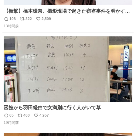
【衝撃】橋本環奈、撮影現場で起きた窃盗事件を明かす
「警察が来てました」 news.livedoor.com/article/detail…
108
322
2,509
返
リ
い
橋本は「撮影現場で照明さんのケーブルが盗まれて…。廃
13時間前
信
ポ
い
工場とかで撮影してたんですけど。警察が来てました」と
数
ス
ね
述懐。専門家も「銅の価値が上がってるんですよね…」と
ト
数
数
反応した。
函館から羽田経由で女満別に行く人がいて草
65
400
4,957
返
リ
い
19時間前
信
ポ
い
数
ス
ね