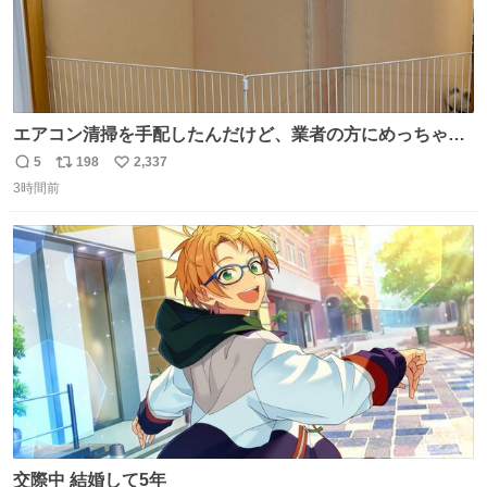
エアコン清掃を手配したんだけど、業者の方にめっちゃ吠
えるから隔離した。これでもう安心だ。
5
198
2,337
返
リ
い
3時間前
信
ポ
い
数
ス
ね
ト
数
数
交際中 結婚して5年