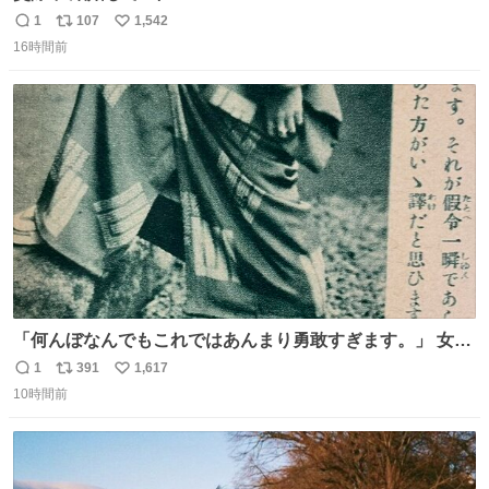
1
107
1,542
返
リ
い
16時間前
信
ポ
い
数
ス
ね
ト
数
数
「何んぼなんでもこれではあんまり勇敢すぎます。」 女性
の立ち振る舞い指南コーナーで、大股を「下品」や「はし
1
391
1,617
返
リ
い
たない」という言葉を使わず「勇敢すぎます」と洒落っ気
10時間前
信
ポ
い
たっぷりにたしなめる当時の言葉選びよ 勇敢すぎます、使
数
ス
ね
っていきたい… （昭和4年婦人倶楽部新年号より）
ト
数
数