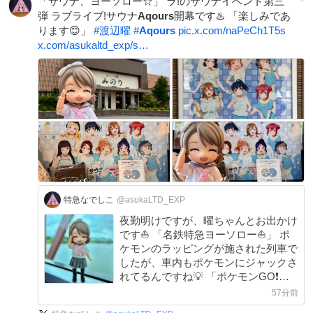
「サウナ、ヨーソロー☆」 ラ!のサウナイベント第三
弾 ラブライブ!サウナ
Aqours
開幕です♨️ 「楽しみであ
ります😊」
#
渡辺曜
#
Aqours
pic.x.com/naPeCh1T5s
x.com/asukaltd_exp/s…
特急なでしこ
@asukaLTD_EXP
夜勤明けですが、曜ちゃんとお出かけ
です⛵️ 「名鉄特急ヨーソロー⛵️」 ポ
ケモンのラッピングが施された列車で
したが、車内もポケモンにジャックさ
れてるんですね💡 「ポケモンGO❗️」 #
渡辺曜
57分前