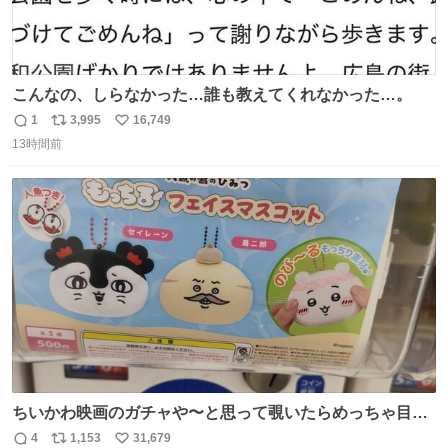
こんなの、しらなかった…誰も教えてくれなかった…。
1
3,995
16,749
返
リ
い
13時間前
信
ポ
い
数
ス
ね
ト
数
数
ちいかわ映画のガチャや〜と思って覗いたらめっちゃ目合
って気まずい
4
1,153
31,679
返
リ
い