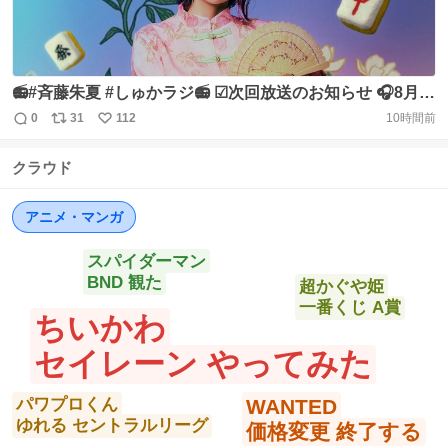
📻#斉藤朱夏 #しゅかラジ📻 ☑次回放送のお知らせ 🎧8月
12日深夜24時30分OA コメントゲストは #岡田紗佳 さんで
0
31
112
10時間前
返
リ
い
す🤩 @sayaka_okada219 @Saito_Shuka #NACK5
信
ポ
い
https://t.co/3uaKSKJ7NF
クラウド
数
ス
ね
ト
数
数
アニメ・マンガ
スパイダーマン
BND 観た
超かぐや姫
一番くじ A賞
ちいかわ
セイレーン やってみた
パワプロくん
WANTED
ゆれる セントラルリーグ
価格変更 終了する