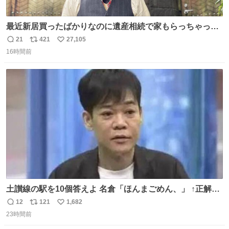
最近新居買ったばかりなのに遺産相続で家もらっちゃった
長男
21
421
27,105
返
リ
い
16時間前
信
ポ
い
数
ス
ね
ト
数
数
土讃線の駅を10個答えよ 名倉「ほんまごめん、」 ↑正解
（御免駅）
12
121
1,682
返
リ
い
23時間前
信
ポ
い
数
ス
ね