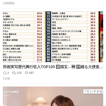
23時間前
信
ポ
い
数
ス
ね
ト
数
数
邦画実写歴代興行収入TOP100 1️⃣国宝←🆕 2️⃣踊る大捜査線
THE MOVIE2 3️⃣南極物語 4️⃣踊る大捜査線 THE MOVIE 5️⃣
2
124
687
返
リ
い
子猫物語 6️⃣劇場版コード・ブルー 7️⃣天と地と 8️⃣永遠の0
1日前
信
ポ
い
9️⃣ROOKIES-卒業- 🔟世界の中心で、愛をさけぶ … 44位 ほ
数
ス
ね
どなく、お別れです←🆕 … 60位 キングダム 魂の決戦←🆕
ト
数
数