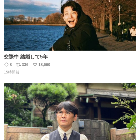
交際中 結婚して5年
8
336
18,660
返
リ
い
15時間前
信
ポ
い
数
ス
ね
ト
数
数