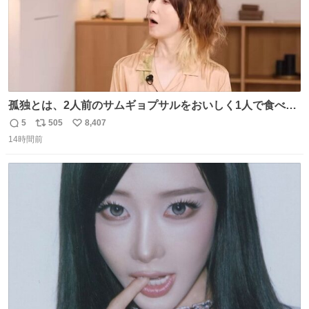
孤独とは、2人前のサムギョプサルをおいしく1人で食べる
ことである←好きすぎる
5
505
8,407
返
リ
い
14時間前
信
ポ
い
数
ス
ね
ト
数
数