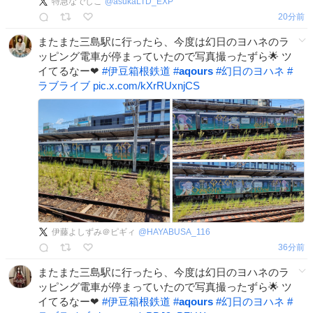
特急なでしこ
@
asukaLTD_EXP
21分前
またまた三島駅に行ったら、今度は幻日のヨハネのラ
ッピング電車が停まっていたので写真撮ったずら🌟 ツ
イてるなー❤
#
伊豆箱根鉄道
#
aqours
#
幻日のヨハネ
#
ラブライブ
pic.x.com/kXrRUxnjCS
伊藤よしずみ＠ピギィ
@
HAYABUSA_116
36分前
またまた三島駅に行ったら、今度は幻日のヨハネのラ
ッピング電車が停まっていたので写真撮ったずら🌟 ツ
イてるなー❤
#
伊豆箱根鉄道
#
aqours
#
幻日のヨハネ
#