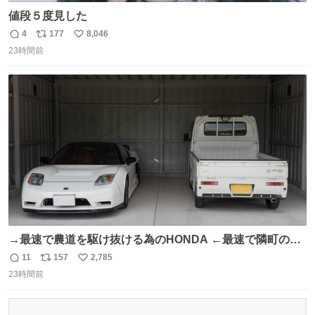
値段５度見した
4
177
8,046
返
リ
い
23時間前
信
ポ
い
数
ス
ね
ト
数
数
→最速で農道を駆け抜ける為のHONDA ←最速で隣町の集
会所に行く為のHONDA
11
157
2,785
返
リ
い
23時間前
信
ポ
い
数
ス
ね
ト
数