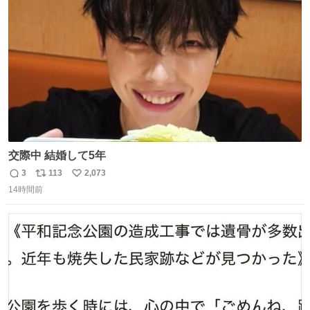
ト
数
数
交際中 結婚して5年
3
113
2,073
返
リ
い
14時間前
信
ポ
い
数
ス
ね
ト
数
数