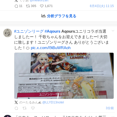
てぃあ
@
meteor2art
11
305
1,671
8月4日(火) 11:15
分析グラフを見る
#
ユニゾンリーグ
#
Aqours
Aqours
ユニリコラボ当選
しましたー！ 千歌ちゃんをお迎えできましたー! 大切
に致します！ユニゾンリーグさん ありがとうございま
した！🍊
pic.x.com/I9iBuWRAoh
のーたるみん🌊
@
LLYD13notel
3分前