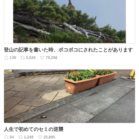
ト
数
数
登山の記事を書いた時、ボコボコにされたことがあります
138
5,526
79,298
返
リ
い
信
ポ
い
数
ス
ね
ト
数
数
人生で初めてのセミの逆襲
54
1,249
25,895