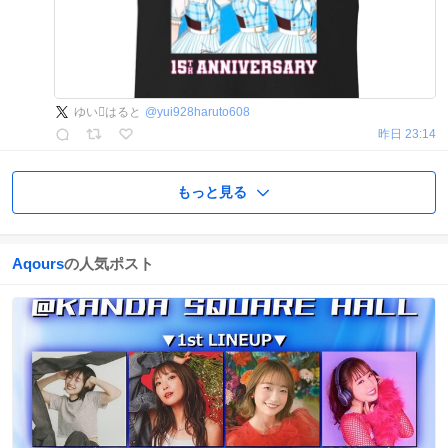
ゆいはると
@
yui928haruto608
昨日 23:14
もっと見る
Aqours
の人気ポスト