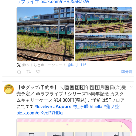
ラブライブ
pic.x.com/nPBJ9aBZkW
鈴木くらと＠ヨーソロー！
@
Kaiji_116
39分前
【🍓グッズ/予約🍓】 ＼2️⃣0️⃣2️⃣6️⃣年1️⃣1️⃣月6️⃣日(金)発
売予定／ 🍰ラブライブ！シリーズ15周年記念 カスタ
ムキャリーケース ¥14,300円(税込) ご予約は5Fフロア
にて❣❣
#
lovelive
#
Aqours
#
虹ヶ咲
#
Liella
#
蓮ノ空
pic.x.com/gjKveP7HBq