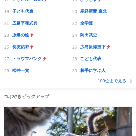
子ども代表
産経新聞 東北
広島平和式典
全学連
原爆の絵
岡田武史
長友佑都
広島原爆投下
トラウマパンク
こども代表
松井一實
勝手に学ぶ人
100位まで見る
つぶやきピックアップ