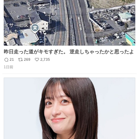
昨日走った道がキモすぎた。 逆走しちゃったかと思ったよ
21
269
2,735
返
リ
い
1日前
信
ポ
い
数
ス
ね
ト
数
数