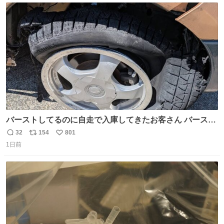
ト
数
数
バーストしてるのに自走で入庫してきたお客さん バースト
したならその場で動かないで助け呼んで下さい😰 保険にロ
32
154
801
返
リ
い
ードサービス付いてて金銭負担も無いんですから これで走
1日前
信
ポ
い
ると、壊さなくていい所まで壊しちゃいますから 実際、外
数
ス
ね
装ダメージ、ABSセンサ断線、ブレーキホースも傷入っち
ト
数
数
ゃってます…