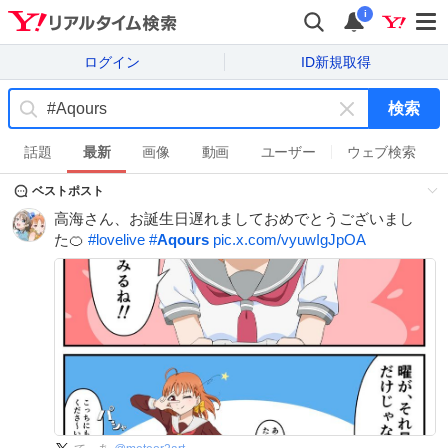
i
ログイン
ID新規取得
検索
キ
ー
話題
最新
画像
動画
ユーザー
ウェブ検索
ワ
ベストポスト
ー
ド
高海さん、お誕生日遅れましておめでとうございまし
を
た🍊
#
lovelive
#
Aqours
pic.x.com/vyuwIgJpOA
消
す