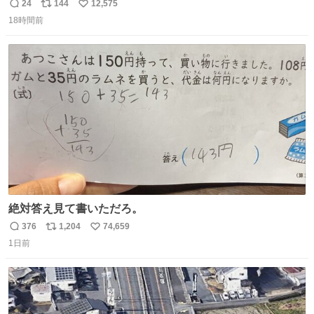
24
144
12,575
返
リ
い
18時間前
信
ポ
い
数
ス
ね
ト
数
数
絶対答え見て書いただろ。
376
1,204
74,659
返
リ
い
1日前
信
ポ
い
数
ス
ね
ト
数
数