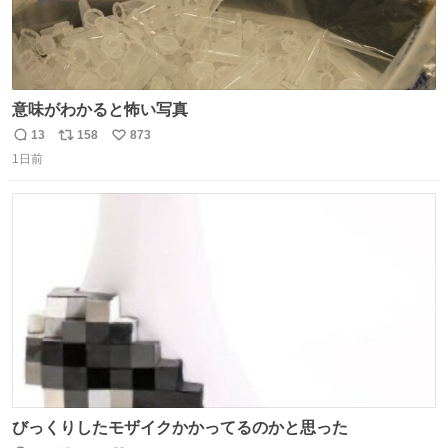
意味がわかると怖い写真
13
158
873
返
リ
い
1日前
信
ポ
い
数
ス
ね
ト
数
数
びっくりしたモザイクかかってるのかと思った