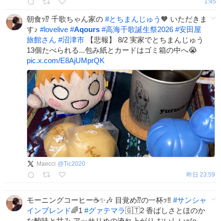
1:45
朝食ｯ⁉️ 千歌ちゃん家の
#
とちまんじゅう
🧡 いただきま
す♪
#
lovelive
#
Aqours
#
高海千歌誕生祭2026
#
安田屋
旅館さん
#
沼津市
【悲報】 8/2 実家でとちまんじゅう
13個たべられる...包み紙とカードはゴミ箱の中へ😭
pic.x.com/E8AjUMprQK
Maecci
@
Tic2020
昨日 23:59
モーニングコーヒー☕️✨🎶 目覚め⁇の一杯ｯ‼️
#
サンシャ
インブレンド
🌈1
#
グァテマラ
🇬🇹2 香ばしさとほのか
な酸味と甘み アッサリめの淹れ上がり おいしいｯ(о