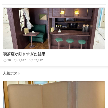
返
リ
い
信
ポ
い
数
ス
ね
ト
数
数
喫茶店が好きすぎた結果
30
2,647
62,812
返
リ
い
信
ポ
い
数
ス
ね
人気ポスト
ト
数
数