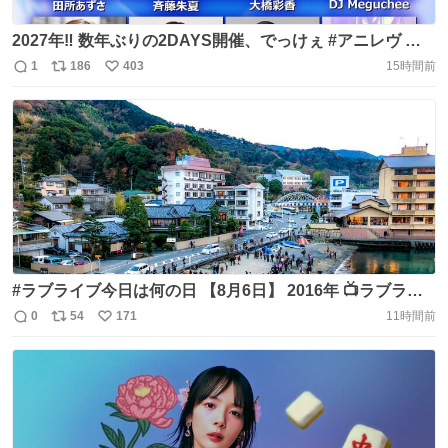
2027年‼️ 数年ぶりの2DAYS開催、でっけぇ #アニレヴ 改
めましてKV第1弾‼️ 2027年2月6日(土)7(日) ＠ KANDA
1
186
403
15時間前
返
リ
い
SQUARE HALL 🔻1st LINEUP 田所あずさ／来栖りん／
信
ポ
い
DJ小日向美香／斉藤朱夏／DJ Meguchee／大橋彩香／DJ
数
ス
ね
絵森彩／前橋ウィッチーズ ※各出演日程、チケット情報等
ト
数
数
は近日公開‼️お楽しみに‼️ https://t.co/eYdghNTB04
#ラブライブ今日は何の日 【8月6日】 2016年 📺ラブライ
ブ！サンシャイン!!6話「PVを作ろう」放送 2017年 🎙「ラ
0
54
171
11時間前
返
リ
い
ブライブ！サンシャイン!! Aqours 2nd LoveLive! HAPPY
信
ポ
い
PARTY TRAIN TOUR 名古屋公演」Day.2 開催 2023年 📺
数
ス
ね
幻日のヨハネ -SUNSHINE in the MIRROR-
ト
数
数
https://t.co/4vaVP8xRnb