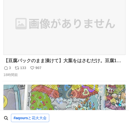
数
【豆腐パックのまま漬けて】大葉をはさむだけ。豆腐1
丁、秒でなくなる 豆腐に大葉をはさんで、めんつゆに漬け
3
133
907
返
リ
い
るだけ。冷蔵庫で置くだけで味がしみ込み、さっぱりなの
18時間前
信
ポ
い
に満足感のある一品に。火を使わず5分で仕込める、忙し
数
ス
ね
い日にもぴったりの大葉と豆腐の漬けレシピです。 詳しく
ト
数
数
はリプ欄を見てね👇
#aqours
と花火大会