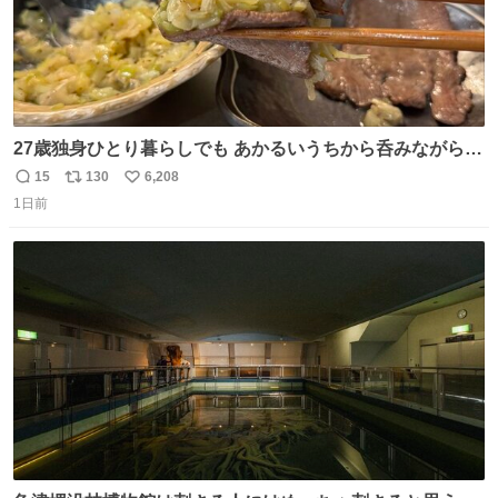
27歳独身ひとり暮らしでも あかるいうちから呑みながらキ
ッチンでひとり焼肉できてしあわせだもん՞ o̴̶̷̥ ̫ o̴̶̷̥ ՞
15
130
6,208
返
リ
い
1日前
信
ポ
い
数
ス
ね
ト
数
数