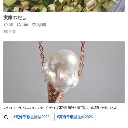
実家のだし
35
100
2,255
返
リ
い
3時間前
信
ポ
い
数
ス
ね
ト
数
数
バロックパール（丸くない不定形な真珠）を溶けたアイス
や飴玉、雲、アヒルに見立ててジュエリーデザイナー、
13
4,012
27,470
#高海千歌
生誕祭2026
#高海千歌
誕生祭2026
返
リ
い
Ben Choi 蔡俊文さんの作品。
14時間前
信
ポ
い