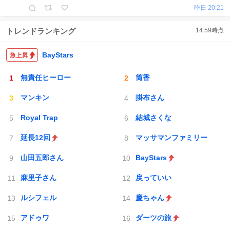
昨日 20:21
トレンドランキング
14:59
時点
BayStars
無責任ヒーロー
筒香
マンキン
掛布さん
Royal Trap
結城さくな
延長12回
マッサマンファミリー
山田五郎さん
BayStars
麻里子さん
戻っていい
ルシフェル
慶ちゃん
アドゥワ
ダーツの旅