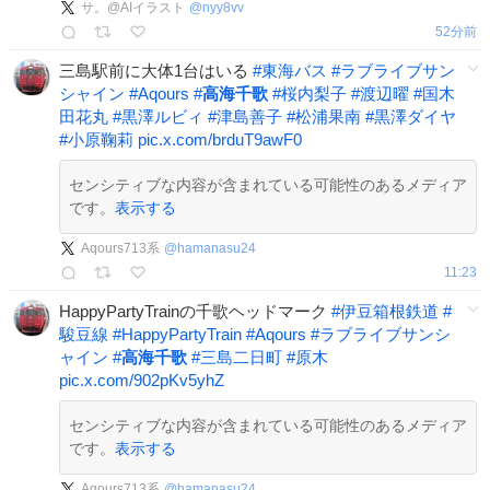
サ。@AIイラスト
@
nyy8vv
52分前
三島駅前に大体1台はいる
#
東海バス
#
ラブライブサン
シャイン
#
Aqours
#
高海千歌
#
桜内梨子
#
渡辺曜
#
国木
田花丸
#
黒澤ルビィ
#
津島善子
#
松浦果南
#
黒澤ダイヤ
#
小原鞠莉
pic.x.com/brduT9awF0
センシティブな内容が含まれている可能性のあるメディア
です。
表示する
Aqours713系
@
hamanasu24
11:23
HappyPartyTrainの千歌ヘッドマーク
#
伊豆箱根鉄道
#
駿豆線
#
HappyPartyTrain
#
Aqours
#
ラブライブサンシ
ャイン
#
高海千歌
#
三島二日町
#
原木
pic.x.com/902pKv5yhZ
センシティブな内容が含まれている可能性のあるメディア
です。
表示する
Aqours713系
@
hamanasu24