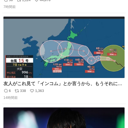
返
リ
い
7時間前
信
ポ
い
数
ス
ね
ト
数
数
友人がこれ見て「インコム」とか言うから、もうそれにし
か見えなくなっちゃった。
6
338
1,363
返
リ
い
14時間前
信
ポ
い
数
ス
ね
ト
数
数