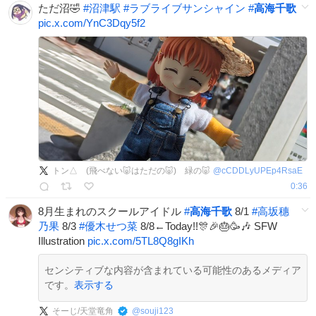
ただ沼🤣
#
沼津駅
#
ラブライブサンシャイン
#
高海千歌
pic.x.com/YnC3Dqy5f2
トン△ (飛べない🐷はただの🐷) 緑の🐷
@
cCDDLyUPEp4RsaE
0:36
8月生まれのスクールアイドル
#
高海千歌
8/1
#
高坂穗
乃果
8/3
#
優木せつ菜
8/8←Today!!🎊🎉🎂🥳🎶 SFW
Illustration
pic.x.com/5TL8Q8gIKh
センシティブな内容が含まれている可能性のあるメディア
です。
表示する
そーじ/天堂竜角
@
souji123