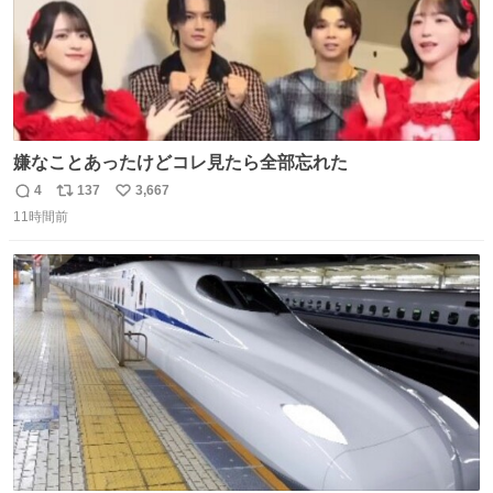
嫌なことあったけどコレ見たら全部忘れた
4
137
3,667
返
リ
い
11時間前
信
ポ
い
数
ス
ね
ト
数
数