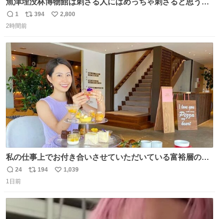
魚津埋没林博物館は刺さる人にはめっちゃ刺さると思う施
設 無人になった時の雰囲気が凄まじかった
1
394
2,800
返
リ
い
2時間前
信
ポ
い
数
ス
ね
ト
数
数
私の仕事上でお付き合いさせていただいている富裕層の社
長さん達は、こんな事しない。 こんな自慢は一切しない
24
194
1,039
返
リ
い
し、なんなら表に出てこない。 自分に自信がない半端モン
1日前
信
ポ
い
はブランドで自分を飾りキラキラ自慢をする。 #折田楓
数
ス
ね
#merchu
ト
数
数