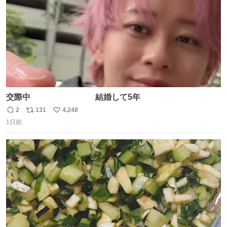
交際中 結婚して5年
2
131
4,248
返
リ
い
1日前
信
ポ
い
数
ス
ね
ト
数
数