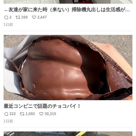
←友達が家に来た時（来ない）掃除機丸出しは生活感が出
てかっこ悪いなぁ →せや
2
169
2,447
返
リ
い
1日前
信
ポ
い
数
ス
ね
ト
数
数
最近コンビニで話題のチョコパイ！
322
1,592
30,315
返
リ
い
1日前
信
ポ
い
数
ス
ね
ト
数