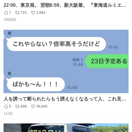
22:00、東京発。 翌朝6:59、新大阪着。 『東海道ルミエー
ルエクスプレス』が今夜、初運行！ 岐阜羽島駅で夜を越す
7
723
1,984
返
リ
い
東海道新幹線。寝台列車じゃないのに、朝まで新幹線とい
7時間前
信
ポ
い
う、なんだか特別体験😉 #TRAINTRIP #東海道ルミエール
数
ス
ね
エクスプレス
ト
数
数
人を誘って断られたらもう誘えなくなるって人、これ見て
元気出してほしい
6
688
30,456
返
リ
い
1日前
信
ポ
い
数
ス
ね
ト
数