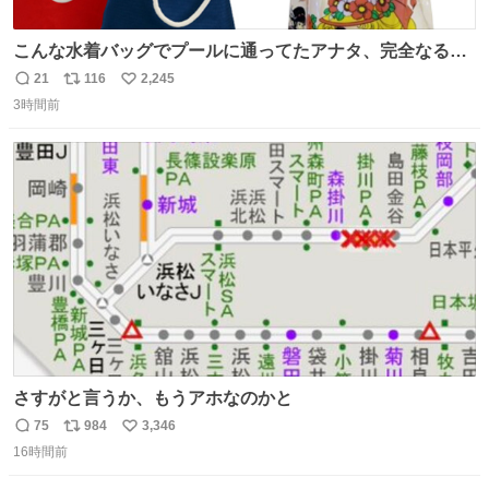
こんな水着バッグでプールに通ってたアナタ、完全なる同
世代（笑） #70年代 #80年代 #昭和レトロ
21
116
2,245
返
リ
い
3時間前
信
ポ
い
数
ス
ね
ト
数
数
さすがと言うか、もうアホなのかと
75
984
3,346
返
リ
い
16時間前
信
ポ
い
数
ス
ね