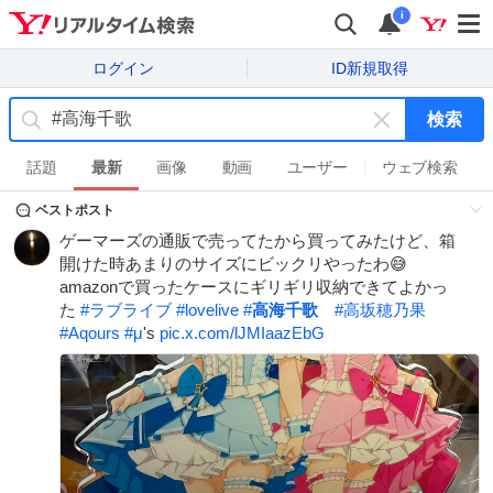
i
ログイン
ID新規取得
検索
キ
ー
話題
最新
画像
動画
ユーザー
ウェブ検索
ワ
ベストポスト
ー
ド
ゲーマーズの通販で売ってたから買ってみたけど、箱
を
開けた時あまりのサイズにビックリやったわ😅
消
amazonで買ったケースにギリギリ収納できてよかっ
す
た
#
ラブライブ
#
lovelive
#
高海千歌
#
高坂穂乃果
#
Aqours
#
μ
's
pic.x.com/lJMIaazEbG