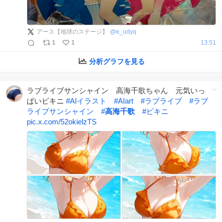
アース【地球のステージ】
@
e_udyq
1
1
13:51
分析グラフを見る
ラブライブサンシャイン 高海千歌ちゃん 元気いっ
ぱいビキニ
#
AIイラスト
#
AIart
#
ラブライブ
#
ラブ
ライブサンシャイン
#
高海千歌
#
ビキニ
pic.x.com/52okielzTS