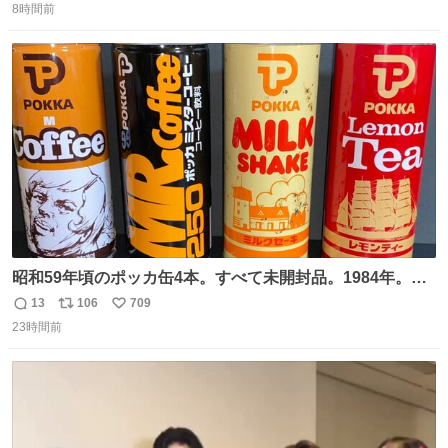
奨し，それ以外の地域で堅実に生きるのを周縁化する ・恋
8時間前
信
ポ
い
愛にかまけ，「陽キャラ」として振る舞うのを極端に中心
数
ス
ね
化する ・院生が研究環境を求め他大学に移るのを批判する
ト
数
数
過去例↓
昭和59年頃のポッカ缶4本。すべて未開封品。1984年。P
マーク。昭和レトロ！
13
106
709
返
リ
い
23時間前
信
ポ
い
数
ス
ね
ト
数
数