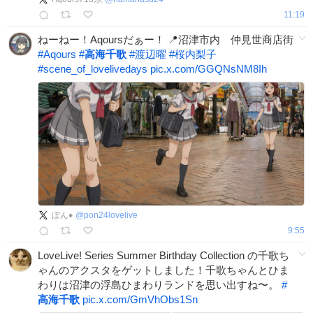
11:19
ねーねー！Aqoursだぁー！ 📍沼津市内 仲見世商店街
#
Aqours
#
高海千歌
#
渡辺曜
#
桜内梨子
#
scene_of_lovelivedays
pic.x.com/GGQNsNM8Ih
ぽん♦️
@
pon24lovelive
9:55
LoveLive! Series Summer Birthday Collection の千歌ち
ゃんのアクスタをゲットしました！千歌ちゃんとひま
わりは沼津の浮島ひまわりランドを思い出すね〜。
#
高海千歌
pic.x.com/GmVhObs1Sn