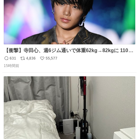
【衝撃】寺田心、週6ジム通いで体重62kg→82kgに 110kg
のベンチプレス持ち上げる姿披露
631
4,836
55,577
返
リ
い
news.livedoor.com/article/detail… 元々自重のみだった
15時間前
信
ポ
い
が、更に筋肉を大きくするためジム通いを開始。筋肉増量
数
ス
ね
のためおにぎり10個、ゼリー飲料3～4本、パスタと毎日4
ト
数
数
千kcalオーバーの食事を摂取し、増量したという。