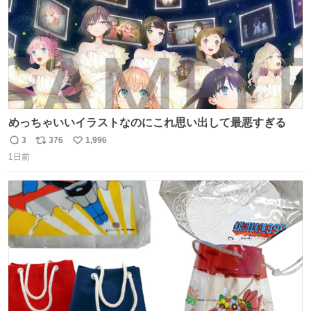
めっちゃいいイラストなのにこれ思い出して最悪すぎる
3
376
1,996
返
リ
い
1日前
信
ポ
い
数
ス
ね
ト
数
数