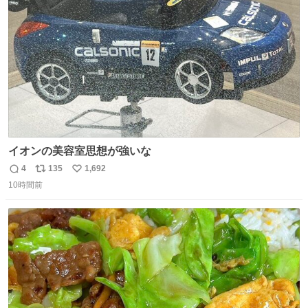
数
イオンの美容室思想が強いな
4
135
1,692
返
リ
い
10時間前
信
ポ
い
数
ス
ね
ト
数
数