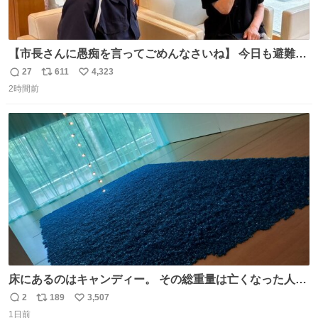
【市長さんに愚痴を言ってごめんなさいね】 今日も避難所
を回り、皆さんのお話を伺いました。 少し辛そうな表情を
27
611
4,323
返
リ
い
されていた高齢の女性に、「どうぞ遠慮なく、何でも話し
2時間前
信
ポ
い
てください」と声をかけました。
数
ス
ね
ト
数
数
床にあるのはキャンディー。 その総重量は亡くなった人と
同等の重さだそうです。 鑑賞者は一つ持ち帰れますが、亡
2
189
3,507
返
リ
い
くなった人の一部を持ち帰っているような感覚になりまし
1日前