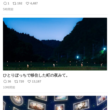
wwwwwwwwww
1
192
4,487
返
リ
い
5時間前
信
ポ
い
数
ス
ね
ト
数
数
ひとりぼっちで移住した町の夜みて。
36
720
13,187
返
リ
い
10時間前
信
ポ
い
数
ス
ね
ト
数
数