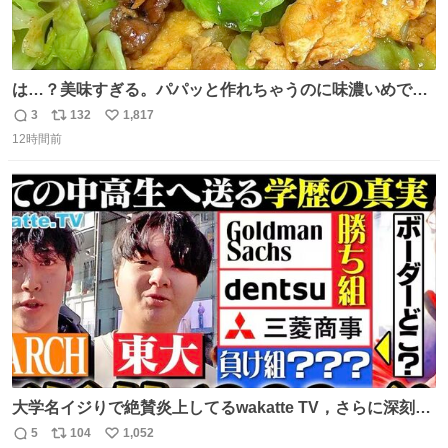
は…？美味すぎる。パパッと作れちゃうのに味濃いめで満
足感エグいの天才だろ🥹
3
132
1,817
返
リ
い
12時間前
信
ポ
い
数
ス
ね
ト
数
数
大学名イジりで絶賛炎上してるwakatte TV，さらに深刻な
問題はこっちでは？ ・都内の特定企業に入るのを極度に推
5
104
1,052
返
リ
い