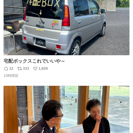
数
宅配ボックスこれでいいや～
12
333
1,929
返
リ
い
10時間前
信
ポ
い
数
ス
ね
ト
数
数