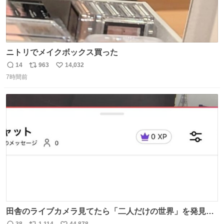
ニトリでメイクボックス買った
14
963
14,032
返
リ
い
7時間前
信
ポ
い
数
ス
ね
ト
数
数
田舎のライブカメラ見てたら「二人だけの世界」を発見し
た
38
1,114
44,878