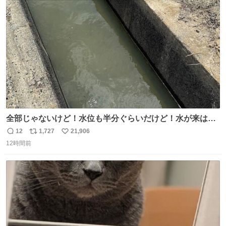
ト
数
数
全部じゃないけど！水位も半分ぐらいだけど！水が来はじ
めたよ！！！ 作業してくれた方々ありがとーーー
12
1,727
21,906
返
リ
い
ー！！！！！！！！！！！！！！！！！！！！！！！！！
12時間前
信
ポ
い
！
数
ス
ね
ト
数
数