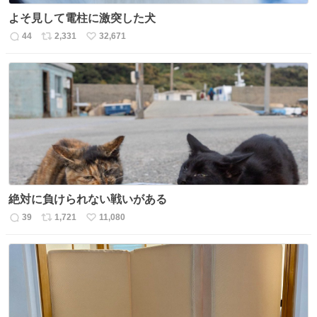
よそ見して電柱に激突した犬
44
2,331
32,671
返
リ
い
信
ポ
い
数
ス
ね
ト
数
数
絶対に負けられない戦いがある
39
1,721
11,080
返
リ
い
信
ポ
い
数
ス
ね
ト
数
数