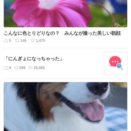
こんなに色とりどりなの？ みんなが撮った美しい朝顔
5
146
1,475
返
リ
い
信
ポ
い
数
ス
ね
「にんぎょになっちゃった」
ト
数
数
9
599
20,466
返
リ
い
信
ポ
い
数
ス
ね
ト
数
数