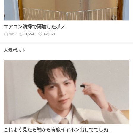
エアコン清掃で隔離したポメ
189
3,554
47,668
返
リ
い
信
ポ
い
数
ス
ね
人気ポスト
ト
数
数
これよく見たら袖から有線イヤホン出しててしぬ