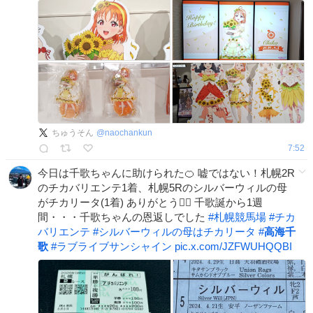
ちゅうそん
@
naochankun
7:52
今日は千歌ちゃんに助けられた🍊 嘘ではない！札幌2R
のチカバリエンテ1着、札幌5Rのシルバーウィルの母
がチカリータ(1着) ありがとう🙇‍♂️ 千歌誕から1週
間・・・千歌ちゃんの恩返しでした
#
札幌競馬場
#
チカ
バリエンテ
#
シルバーウィルの母はチカリータ
#
高海千
歌
#
ラブライブサンシャイン
pic.x.com/JZFWUHQQBI