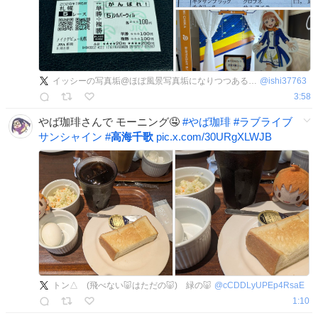
イッシーの写真垢@ほぼ風景写真垢になりつつある曜ちゃん推しヨーソロー
@
ishi37763
3:58
やば珈琲さんで モーニング🤤
#
やば珈琲
#
ラブライブ
サンシャイン
#
高海千歌
pic.x.com/30URgXLWJB
トン△ (飛べない🐷はただの🐷) 緑の🐷
@
cCDDLyUPEp4RsaE
1:10