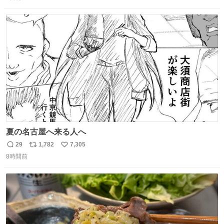
信
ポ
い
た。 勇気を出して口に入れたら、ハッカ味😳✨ #ポーラ美
数
ス
ね
術館
ト
数
数
夏の名古屋へ来る人へ
29
1,782
7,305
返
リ
い
8時間前
信
ポ
い
数
ス
ね
ト
数
数